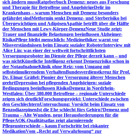
sich ändern muss
Ratgeberbuch Demenz: neues aus Forschung
und Therapie für Betroffene und Angehörige
Delir im
Krankenhaus – warum Menschen mit Demenz besonders
gefährdet sind
Metformin senkt Demenz- und Sterberisiko bei
Übergewichtigen und Adipösen
Apathie betrifft über die Hälfte
der Menschen mit Lewy-Körper-Demenz
Neue Studie zeigt:
Trauer und finanzielle Belastungen beeinflussen Alzheimer-
Risiko
Pflege bleibt menschlich: Medizinethiker warnt vor
Missverständnissen beim Einsatz sozialer Roboter
Interview mit
Alice Lin: was einer der weltweit fortschrittlichsten
Versorgungsroboter im Dienste der Pflege derzeit kann – und
was nicht
Künstliche Intelligenz erkennt Demenzrisiko schon in
der Notaufnahme
Klinik ohne Reiz: vom Umgang mit
selbststimulierendem Verhalten
Bundesverdienstkreuz für Prof.
Dr. Elmar Gräßel: Pionier der Versorgung älterer Menschen
geehrt
Depression bei pflegenden Angehörigen: soziale
Bedingungen beeinflussen Risiko
Demenz in Nordrhein-
Westfalen: Über 380.000 Betroffene – regionale Unterschiede
zeigen sich deutlich
Forschungsprojekt: Unterschiede zwischen
den Geschlechtern
Untersuchung: Vorsicht beim Einsatz von
Benzodiazepinen
Ist die Ehe schlecht fürs Gehirn?
Demenz und
Trauma – Alte Wunden, neue Herausforderungen für die
Pflege
AOK-Qualitätsatlas zeigt alarmierende
Pflegeunterschiede – kaum Fortschritte bei riskanter
Medikation
Vom „Recht auf Verwahrlosung“ zur