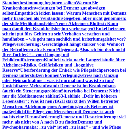
Standortbestimmung beginnen sollten
Warum Sie
Krankenhauseinweisungen bei Demenz gut abwägen
sollten
Empathisch leiden lassen: Warum Menschen mit Demenz
mehr brauchen als Verständnis
Gegeben, aber nicht genommen:
der stille Medikationsfehler
Neuer Alzheimer-Bluttest: Kann
man damit den Krankheitsbeginn vorhersagen?
Enkel betreuen
scheint gut fürs Gehirn zu sein
Verhalten verstehen und
handhaben – wie geht man sachlich und kriteriumsgeleitet vor?
Pflegeversicherung: Gerechtigkeit hängt stärker vom Wohnort
der Betroffenen ab als vom Pflegegrad
„Also, ich bin doch nicht
Ihre Tochter!“ – vom Umgang mit
Fehlidentifizierungen
Kindheit wirkt nach: Langzeitstudie über
Alzheimer-Risiko, Gefäßrisiken und „kognitive
Reserve“
Überforderung der Enkel: wie Pflegefachpersonen bei
Demenz unterstützen können
Verlegungsstress nach Umzug
oder Heimaufnahme – was ist normal und was ist zu tun?
Unsichtbarer Mehraufwand: Demenz ist im Krankenhaus
(auch) ein Steuerungsproblem
Sturzrisiko bei Demenz: Nicht
nur die Medikamente zählen
S3-Leitlinie „Delir im höheren
Lebensalter“: Was ist neu?
BGH stärkt den Willen betreuter
Menschen: Ablehnung eines Angehörigen als Betreuer ist
maßgeblich
Die Pflege von Menschen mit Demenz ist auch
nachts eine Herausforderung
Demenz und Desorientierung: viel
mehr, als nicht von A nach B zu finden
Demenz und
Psychopharmaka: „zu viel“ ist oft „zu lang“ – und wie Pflege