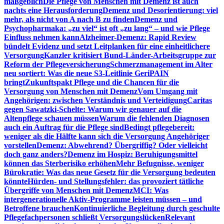
maßgeblich
Die Pflege von Menschen mit Demenz ist auch
nachts eine Herausforderung
Demenz und Desorientierung: viel
mehr, als nicht von A nach B zu finden
Demenz und
Psychopharmaka: „zu viel“ ist oft „zu lang“ – und wie Pflege
Einfluss nehmen kann
Alzheimer-Demenz: Rapid Review
bündelt Evidenz und setzt Leitplanken für eine einheitlichere
Versorgung
Kanzler kritisiert Bund-Länder-Arbeitsgruppe zur
Reform der Pflegeversicherung
Schmerzmanagement im Alter
neu sortiert: Was die neue S3-Leitlinie GeriPAIN
bringt
Zukunftspakt Pflege und die Chancen für die
Versorgung von Menschen mit Demenz
Vom Umgang mit
Angehörigen: zwischen Verständnis und Verteidigung
Caritas
gegen Sawatzki-Schelte: Warum wir genauer auf die
Altenpflege schauen müssen
Warum die fehlenden Diagnosen
auch ein Auftrag für die Pflege sind
Bedingt pflegebereit:
weniger als die Hälfte kann sich die Versorgung Angehöriger
vorstellen
Demenz: Abwehrend? Übergriffig? Oder vielleicht
doch ganz anders?
Demenz im Hospiz: Beruhigungsmittel
können das Sterberisiko erhöhen
Mehr Befugnisse, weniger
Bürokratie: Was das neue Gesetz für die Versorgung bedeuten
könnte
Hürden- und Stellungsfehler: das provoziert tätliche
Übergriffe von Menschen mit Demenz
MCI: Was
intergenerationelle Aktiv-Programme leisten müssen – und
Betroffene brauchen
Kontinuierliche Begleitung durch geschulte
Pflegefachpersonen schließt Versorgungslücken
Relevant