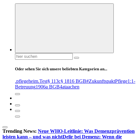
Suchen
nach:
Oder sehen Sie sich unsere beliebten Kategorien an...
.pflegeheim
.Test
§ 113c
§ 1816 BGB
#ZukunftspaktPflege
1:1-
Betreuung
1906a BGB
4at
aachen
Trending News:
Neue WHO-Leitlinie: Was Demenzprävention
leisten kann – und was nicht
Delir bei Demenz: Wenn die