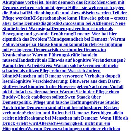
Akutphase vorbei ist, bleibt dennoch das Risiko
Menschen mit
Demenz wehren sich nicht gegen Hilfe – sie wehren sich gegen
die Botschaft
Medienbiografie und -bewußtsein werden Teil der
Pflege werden
KI-Sprachanalyse kann Hinweise geben – ersetzt
aber keine Demenzdiagnostik
Glucosamin bei Alzheimer: Neue
Studie liefert Warnsignal
Demenzprävention ist mehr als
Bewegung und gesunde Ernährung
Demenz: Wer hat hier
eigentlich das Problem?
Mundgesundheit bei Demenz: Warum
Zahnvorsorge zu Hause kaum ankommt
Gürtelrose-Impfung
mit geringerem Demenzrisiko verbunden
Demenz im
Krankenhaus: Warum Führungskräfte handeln
müssen
Handschrift als Hinweis auf kognitive Veränderungen?
Kampf dem Arbeitskreis: Warum solche Gremien oft mehr
schaden als nützen
Pflegereform: Was sich ändern
könnte
Menschen mit Demenz versorgen: Verhalten doppelt
lesen
Kognitive Verschlechterung: Blutwerte aus dem Darm-
Stoffwechsel könnten frühe Hinweise geben
Nach dem Vorfall
nicht einfach weitermachen: Warum Sie in der Pflege einen
Buddy-Check etablieren sollten
Swen Staack über
Demenzpolitik, Pflege und falsche Hoffnungen
Neue Studie:
Auch frühe Demenzen sind oft mit beeinflussbaren Risiken
verbunden
Schreien und Rufen bei Demenz: Beruhigen allein
reicht nicht
Reaktanz bei Menschen mit Demenz: Wenn Hilfe als
Druck erlebt wird
Altersschwerhörigkeit: nicht nur ein
Hörproblem
Warum Demenzschulungen mit einer ehrlichen