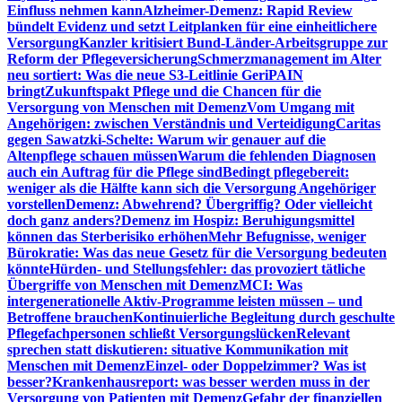
Einfluss nehmen kann
Alzheimer-Demenz: Rapid Review
bündelt Evidenz und setzt Leitplanken für eine einheitlichere
Versorgung
Kanzler kritisiert Bund-Länder-Arbeitsgruppe zur
Reform der Pflegeversicherung
Schmerzmanagement im Alter
neu sortiert: Was die neue S3-Leitlinie GeriPAIN
bringt
Zukunftspakt Pflege und die Chancen für die
Versorgung von Menschen mit Demenz
Vom Umgang mit
Angehörigen: zwischen Verständnis und Verteidigung
Caritas
gegen Sawatzki-Schelte: Warum wir genauer auf die
Altenpflege schauen müssen
Warum die fehlenden Diagnosen
auch ein Auftrag für die Pflege sind
Bedingt pflegebereit:
weniger als die Hälfte kann sich die Versorgung Angehöriger
vorstellen
Demenz: Abwehrend? Übergriffig? Oder vielleicht
doch ganz anders?
Demenz im Hospiz: Beruhigungsmittel
können das Sterberisiko erhöhen
Mehr Befugnisse, weniger
Bürokratie: Was das neue Gesetz für die Versorgung bedeuten
könnte
Hürden- und Stellungsfehler: das provoziert tätliche
Übergriffe von Menschen mit Demenz
MCI: Was
intergenerationelle Aktiv-Programme leisten müssen – und
Betroffene brauchen
Kontinuierliche Begleitung durch geschulte
Pflegefachpersonen schließt Versorgungslücken
Relevant
sprechen statt diskutieren: situative Kommunikation mit
Menschen mit Demenz
Einzel- oder Doppelzimmer? Was ist
besser?
Krankenhausreport: was besser werden muss in der
Versorgung von Patienten mit Demenz
Gefahr der finanziellen