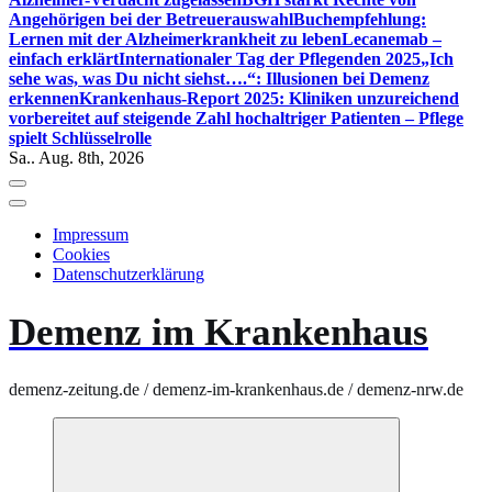
Angehörigen bei der Betreuerauswahl
Buchempfehlung:
Lernen mit der Alzheimerkrankheit zu leben
Lecanemab –
einfach erklärt
Internationaler Tag der Pflegenden 2025
„Ich
sehe was, was Du nicht siehst….“: Illusionen bei Demenz
erkennen
Krankenhaus-Report 2025: Kliniken unzureichend
vorbereitet auf steigende Zahl hochaltriger Patienten – Pflege
spielt Schlüsselrolle
Sa.. Aug. 8th, 2026
Impressum
Cookies
Datenschutzerklärung
Demenz im Krankenhaus
demenz-zeitung.de / demenz-im-krankenhaus.de / demenz-nrw.de