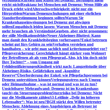
verbunden
Schreien und Rufen bei Demenz: Beruhigen allein
reicht nicht
Reaktanz bei Menschen mit Demenz: Wenn Hilfe als
Druck erlebt wird
Altersschwerhörigkeit: nicht nur ein
Hörproblem
Warum Demenzschulungen mit einer ehrlichen
Standortbestimmung beginnen sollten
Warum Sie
Krankenhauseinweisungen bei Demenz gut abwägen
sollten
Empathisch leiden lassen: Warum Menschen mit Demenz
mehr brauchen als Verständnis
Gegeben, aber nicht genommen:
der stille Medikationsfehler
Neuer Alzheimer-Bluttest: Kann
man damit den Krankheitsbeginn vorhersagen?
Enkel betreuen
scheint gut fürs Gehirn zu sein
Verhalten verstehen und
handhaben – wie geht man sachlich und kriteriumsgeleitet vor?
Pflegeversicherung: Gerechtigkeit hängt stärker vom Wohnort
der Betroffenen ab als vom Pflegegrad
„Also, ich bin doch nicht
Ihre Tochter!“ – vom Umgang mit
Fehlidentifizierungen
Kindheit wirkt nach: Langzeitstudie über
Alzheimer-Risiko, Gefäßrisiken und „kognitive
Reserve“
Überforderung der Enkel: wie Pflegefachpersonen bei
Demenz unterstützen können
Verlegungsstress nach Umzug
oder Heimaufnahme – was ist normal und was ist zu tun?
Unsichtbarer Mehraufwand: Demenz ist im Krankenhaus
(auch) ein Steuerungsproblem
Sturzrisiko bei Demenz: Nicht
nur die Medikamente zählen
S3-Leitlinie „Delir im höheren
Lebensalter“: Was ist neu?
BGH stärkt den Willen betreuter
Menschen: Ablehnung eines Angehörigen als Betreuer ist