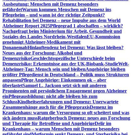
Ausbeutung: Menschen mit Demenz besonders
gefährdet
Warum kommen Menschen mit Demenz ins
Pflegeheim – und wann ist der richtige Zeitpunkt?
Rehabilitation bei Demenz – neue Impulse aus dem World
Alzheimer Report 2025
Pflegegrad 1 abschaffen – wirklich?
Nachgefragt beim Ministerium für Arbeit, Gesundheit und
Soziales des Landes Nordrhein-Westfalen
EU-Kommission
genehmigt Alzheimer-Medikament mit
Donanemab
Hinlauftendenz bei Demenz: Was lässt bleiben?
Neues aus der Forschung: Alkohol und
Demenzrisiko
Geschlechtsspezifische Unterschiede beim
Demenzrisiko: Erkenntnisse aus der UK-Biobank-Studie
Welt-
Alzheimer-Tag: Mensch sein und bleiben
Angehörige bleiben
größter Pflegedienst in Deutschland – Politik muss Strukturen
anpassen
Pflege Angehörige: Einkommen ok – aber
überlastet
Samuel L. Jackson setzt sich mit anderen
Prominenten mit persönlichem Engagement gegen Alzheimer
ein
Pflegeausbildung: nicht alle bleiben bis zum
Schluss
Kindheitserfahrungen und Demenz: Unerwartete
Zusammenhänge auch für die Pflegepraxis
Demenz im
Krankenhaus: warum die Versorgung so oft scheitert und was
sich ändern muss
Ratgeberbuch Demenz: neues aus Forschung
und Therapie für Betroffene und Angehörige
Delir im
Krankenhaus – warum Menschen mit Demenz besonders
gefährdet sind
Metformin senkt Demenz- und Sterberisiko bei