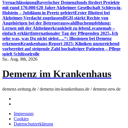
Vernachlässigung
Bayerischer Demenzfonds fördert Projekte
mit rund 170.000 €
20 Jahre Alzheimer Gesellschaft Schleswig-
Holstein – Jubiläum in Preetz gefeiert
Erster Bluttest bei
Alzheimer-Verdacht zugelassen
BGH stärkt Rechte von
Angehörigen bei der Betreuerauswahl
Buchempfehlung:
Lernen mit der Alzheimerkrankheit zu leben
Lecanemab –
einfach erklärt
Internationaler Tag der Pflegenden 2025
„Ich
sehe was, was Du nicht siehst….“: Illusionen bei Demenz
erkennen
Krankenhaus-Report 2025: Kliniken unzureichend
vorbereitet auf steigende Zahl hochaltriger Patienten – Pflege
spielt Schlüsselrolle
Sa.. Aug. 8th, 2026
Demenz im Krankenhaus
demenz-zeitung.de / demenz-im-krankenhaus.de / demenz-nrw.de
Impressum
Cookies
Datenschutzerklärung