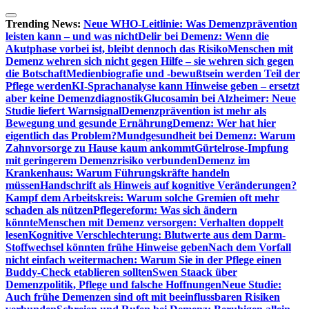
Zum
Inhalt
Trending News:
Neue WHO-Leitlinie: Was Demenzprävention
springen
leisten kann – und was nicht
Delir bei Demenz: Wenn die
Akutphase vorbei ist, bleibt dennoch das Risiko
Menschen mit
Demenz wehren sich nicht gegen Hilfe – sie wehren sich gegen
die Botschaft
Medienbiografie und -bewußtsein werden Teil der
Pflege werden
KI-Sprachanalyse kann Hinweise geben – ersetzt
aber keine Demenzdiagnostik
Glucosamin bei Alzheimer: Neue
Studie liefert Warnsignal
Demenzprävention ist mehr als
Bewegung und gesunde Ernährung
Demenz: Wer hat hier
eigentlich das Problem?
Mundgesundheit bei Demenz: Warum
Zahnvorsorge zu Hause kaum ankommt
Gürtelrose-Impfung
mit geringerem Demenzrisiko verbunden
Demenz im
Krankenhaus: Warum Führungskräfte handeln
müssen
Handschrift als Hinweis auf kognitive Veränderungen?
Kampf dem Arbeitskreis: Warum solche Gremien oft mehr
schaden als nützen
Pflegereform: Was sich ändern
könnte
Menschen mit Demenz versorgen: Verhalten doppelt
lesen
Kognitive Verschlechterung: Blutwerte aus dem Darm-
Stoffwechsel könnten frühe Hinweise geben
Nach dem Vorfall
nicht einfach weitermachen: Warum Sie in der Pflege einen
Buddy-Check etablieren sollten
Swen Staack über
Demenzpolitik, Pflege und falsche Hoffnungen
Neue Studie:
Auch frühe Demenzen sind oft mit beeinflussbaren Risiken