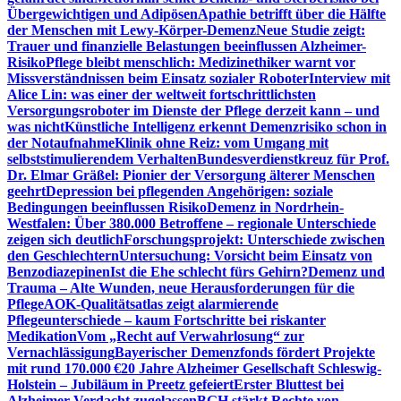
Übergewichtigen und Adipösen
Apathie betrifft über die Hälfte
der Menschen mit Lewy-Körper-Demenz
Neue Studie zeigt:
Trauer und finanzielle Belastungen beeinflussen Alzheimer-
Risiko
Pflege bleibt menschlich: Medizinethiker warnt vor
Missverständnissen beim Einsatz sozialer Roboter
Interview mit
Alice Lin: was einer der weltweit fortschrittlichsten
Versorgungsroboter im Dienste der Pflege derzeit kann – und
was nicht
Künstliche Intelligenz erkennt Demenzrisiko schon in
der Notaufnahme
Klinik ohne Reiz: vom Umgang mit
selbststimulierendem Verhalten
Bundesverdienstkreuz für Prof.
Dr. Elmar Gräßel: Pionier der Versorgung älterer Menschen
geehrt
Depression bei pflegenden Angehörigen: soziale
Bedingungen beeinflussen Risiko
Demenz in Nordrhein-
Westfalen: Über 380.000 Betroffene – regionale Unterschiede
zeigen sich deutlich
Forschungsprojekt: Unterschiede zwischen
den Geschlechtern
Untersuchung: Vorsicht beim Einsatz von
Benzodiazepinen
Ist die Ehe schlecht fürs Gehirn?
Demenz und
Trauma – Alte Wunden, neue Herausforderungen für die
Pflege
AOK-Qualitätsatlas zeigt alarmierende
Pflegeunterschiede – kaum Fortschritte bei riskanter
Medikation
Vom „Recht auf Verwahrlosung“ zur
Vernachlässigung
Bayerischer Demenzfonds fördert Projekte
mit rund 170.000 €
20 Jahre Alzheimer Gesellschaft Schleswig-
Holstein – Jubiläum in Preetz gefeiert
Erster Bluttest bei
Alzheimer-Verdacht zugelassen
BGH stärkt Rechte von