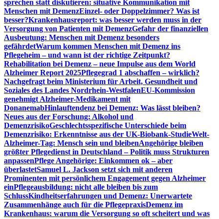
sprechen statt diskutieren: situative Kommunikation mit
Menschen mit Demenz
Einzel- oder Doppelzimmer? Was ist
besser?
Krankenhausreport: was besser werden muss in der
Versorgung von Patienten mit Demenz
Gefahr der finanziellen
Ausbeutung: Menschen mit Demenz besonders
gefährdet
Warum kommen Menschen mit Demenz ins
Pflegeheim – und wann ist der richtige Zeitpunkt?
Rehabilitation bei Demenz – neue Impulse aus dem World
Alzheimer Report 2025
Pflegegrad 1 abschaffen – wirklich?
Nachgefragt beim Ministerium für Arbeit, Gesundheit und
Soziales des Landes Nordrhein-Westfalen
EU-Kommission
genehmigt Alzheimer-Medikament mit
Donanemab
Hinlauftendenz bei Demenz: Was lässt bleiben?
Neues aus der Forschung: Alkohol und
Demenzrisiko
Geschlechtsspezifische Unterschiede beim
Demenzrisiko: Erkenntnisse aus der UK-Biobank-Studie
Welt-
Alzheimer-Tag: Mensch sein und bleiben
Angehörige bleiben
größter Pflegedienst in Deutschland – Politik muss Strukturen
anpassen
Pflege Angehörige: Einkommen ok – aber
überlastet
Samuel L. Jackson setzt sich mit anderen
Prominenten mit persönlichem Engagement gegen Alzheimer
ein
Pflegeausbildung: nicht alle bleiben bis zum
Schluss
Kindheitserfahrungen und Demenz: Unerwartete
Zusammenhänge auch für die Pflegepraxis
Demenz im
Krankenhaus: warum die Versorgung so oft scheitert und was