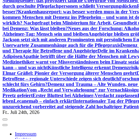
Stellungsfehler: das provoziert tätliche Übergriffe von Mensche
durch geschulte Pflegefachpersonen schließt Versorgungslücken
besser?
Krankenhausreport: was besser werden muss in der Ver
kommen Menschen mit Demenz ins Pflegeheim – und wann ist der
wirklich? Nachgefragt beim Ministerium für Arbeit, Gesundheit
bei Demenz: Was lässt bleiben?
Neues aus der Forschung: Alkoh
Alzheimer-Tag: Mensch sein und bleiben
Angehörige bleiben größ
Jackson setzt sich mit anderen Prominenten mit persönlichem E
Unerwartete Zusammenhänge auch für die Pflegepraxis
Demenz i
und Therapie für Betroffene und Angehörige
Delir im Krankenh
Adipösen
Apathie betrifft über die Hälfte der Menschen mit L
Medizinethiker warnt vor Missverständnissen beim Einsatz sozia
kann – und was nicht
Künstliche Intelligenz erkennt Demenzrisi
Elmar Gräßel: Pionier der Versorgung älterer Menschen geehrt
D
Betroffene – regionale Unterschiede zeigen sich deutlich
Forschun
schlecht fürs Gehirn?
Demenz und Trauma – Alte Wunden, neue H
Medikation
Vom „Recht auf Verwahrlosung“ zur Vernachlässig
Preetz gefeiert
Erster Bluttest bei Alzheimer-Verdacht zugelassen
leben
Lecanemab – einfach erklärt
Internationaler Tag der Pfleg
unzureichend vorbereitet auf steigende Zahl hochaltriger Patienten
Fr.. Juli 24th, 2026
Impressum