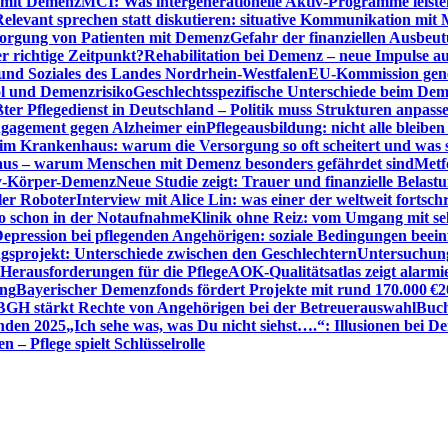
n mit Demenz
MCI: Was intergenerationelle Aktiv-Programme leist
Relevant sprechen statt diskutieren: situative Kommunikation mi
sorgung von Patienten mit Demenz
Gefahr der finanziellen Ausbe
 richtige Zeitpunkt?
Rehabilitation bei Demenz – neue Impulse 
 und Soziales des Landes Nordrhein-Westfalen
EU-Kommission gen
ol und Demenzrisiko
Geschlechtsspezifische Unterschiede beim De
ter Pflegedienst in Deutschland – Politik muss Strukturen anpass
ngagement gegen Alzheimer ein
Pflegeausbildung: nicht alle bleiben
m Krankenhaus: warum die Versorgung so oft scheitert und was 
aus – warum Menschen mit Demenz besonders gefährdet sind
Metf
ewy-Körper-Demenz
Neue Studie zeigt: Trauer und finanzielle Belast
ler Roboter
Interview mit Alice Lin: was einer der weltweit fortsch
ko schon in der Notaufnahme
Klinik ohne Reiz: vom Umgang mit se
epression bei pflegenden Angehörigen: soziale Bedingungen beein
gsprojekt: Unterschiede zwischen den Geschlechtern
Untersuchung
erausforderungen für die Pflege
AOK-Qualitätsatlas zeigt alarmi
ung
Bayerischer Demenzfonds fördert Projekte mit rund 170.000 €
2
BGH stärkt Rechte von Angehörigen bei der Betreuerauswahl
Buch
enden 2025
„Ich sehe was, was Du nicht siehst….“: Illusionen bei 
 – Pflege spielt Schlüsselrolle