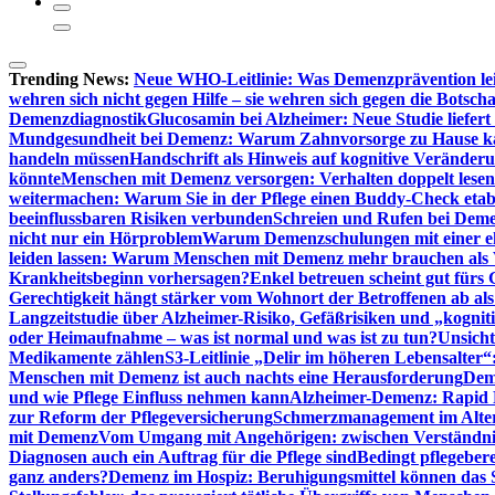
Trending News:
Neue WHO-Leitlinie: Was Demenzprävention lei
wehren sich nicht gegen Hilfe – sie wehren sich gegen die Botscha
Demenzdiagnostik
Glucosamin bei Alzheimer: Neue Studie liefer
Mundgesundheit bei Demenz: Warum Zahnvorsorge zu Hause
handeln müssen
Handschrift als Hinweis auf kognitive Veränder
könnte
Menschen mit Demenz versorgen: Verhalten doppelt lesen
weitermachen: Warum Sie in der Pflege einen Buddy-Check etabl
beeinflussbaren Risiken verbunden
Schreien und Rufen bei Demen
nicht nur ein Hörproblem
Warum Demenzschulungen mit einer eh
leiden lassen: Warum Menschen mit Demenz mehr brauchen als 
Krankheitsbeginn vorhersagen?
Enkel betreuen scheint gut fürs 
Gerechtigkeit hängt stärker vom Wohnort der Betroffenen ab al
Langzeitstudie über Alzheimer-Risiko, Gefäßrisiken und „kognit
oder Heimaufnahme – was ist normal und was ist zu tun?
Unsich
Medikamente zählen
S3-Leitlinie „Delir im höheren Lebensalter“
Menschen mit Demenz ist auch nachts eine Herausforderung
Deme
und wie Pflege Einfluss nehmen kann
Alzheimer-Demenz: Rapid Re
zur Reform der Pflegeversicherung
Schmerzmanagement im Alter n
mit Demenz
Vom Umgang mit Angehörigen: zwischen Verständni
Diagnosen auch ein Auftrag für die Pflege sind
Bedingt pflegebere
ganz anders?
Demenz im Hospiz: Beruhigungsmittel können das S