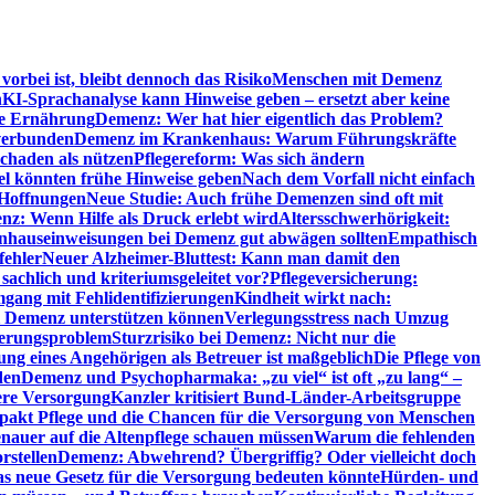
orbei ist, bleibt dennoch das Risiko
Menschen mit Demenz
n
KI-Sprachanalyse kann Hinweise geben – ersetzt aber keine
de Ernährung
Demenz: Wer hat hier eigentlich das Problem?
verbunden
Demenz im Krankenhaus: Warum Führungskräfte
chaden als nützen
Pflegereform: Was sich ändern
el könnten frühe Hinweise geben
Nach dem Vorfall nicht einfach
 Hoffnungen
Neue Studie: Auch frühe Demenzen sind oft mit
z: Wenn Hilfe als Druck erlebt wird
Altersschwerhörigkeit:
hauseinweisungen bei Demenz gut abwägen sollten
Empathisch
fehler
Neuer Alzheimer-Bluttest: Kann man damit den
achlich und kriteriumsgeleitet vor?
Pflegeversicherung:
mgang mit Fehlidentifizierungen
Kindheit wirkt nach:
i Demenz unterstützen können
Verlegungsstress nach Umzug
uerungsproblem
Sturzrisiko bei Demenz: Nicht nur die
ng eines Angehörigen als Betreuer ist maßgeblich
Die Pflege von
den
Demenz und Psychopharmaka: „zu viel“ ist oft „zu lang“ –
here Versorgung
Kanzler kritisiert Bund-Länder-Arbeitsgruppe
pakt Pflege und die Chancen für die Versorgung von Menschen
nauer auf die Altenpflege schauen müssen
Warum die fehlenden
rstellen
Demenz: Abwehrend? Übergriffig? Oder vielleicht doch
s neue Gesetz für die Versorgung bedeuten könnte
Hürden- und