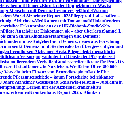
en müssen – und Betroffene brauchen
Kontinuierliche Begleitung
t Menschen mit Demenz
Einzel- oder Doppelzimmer? Was ist
utung: Menschen mit Demenz besonders gefährdet
Warum
aus dem World Alzheimer Report 2025
Pflegegrad 1 abschaffen –
ehmigt Alzheimer-Medikament mit Donanemab
Hinlauftendenz
menzrisiko: Erkenntnisse aus der UK-Biobank-Studie
Welt-
en
Pflege Angehörige: Einkommen ok – aber überlastet
Samuel L.
 bis zum Schluss
Kindheitserfahrungen und Demenz:
sich ändern muss
Ratgeberbuch Demenz: neues aus Forschung
ormin senkt Demenz- und Sterberisiko bei Übergewichtigen und
ungen beeinflussen Alzheimer-Risiko
Pflege bleibt menschlich:
rittlichsten Versorgungsroboter im Dienste der Pflege derzeit
lbststimulierendem Verhalten
Bundesverdienstkreuz für Prof. Dr.
flussen Risiko
Demenz in Nordrhein-Westfalen: Über 380.000
: Vorsicht beim Einsatz von Benzodiazepinen
Ist die Ehe
erende Pflegeunterschiede – kaum Fortschritte bei riskanter
0 Jahre Alzheimer Gesellschaft Schleswig-Holstein – Jubiläum in
empfehlung: Lernen mit der Alzheimerkrankheit zu
Demenz erkennen
Krankenhaus-Report 2025: Kliniken