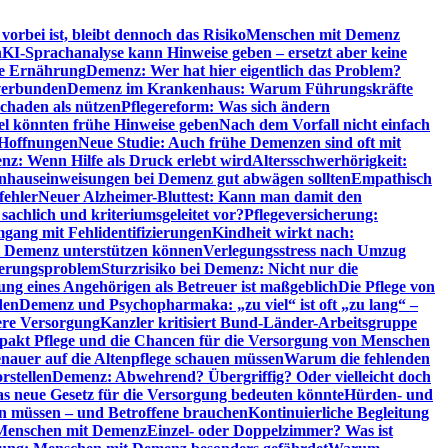
orbei ist, bleibt dennoch das Risiko
Menschen mit Demenz
n
KI-Sprachanalyse kann Hinweise geben – ersetzt aber keine
de Ernährung
Demenz: Wer hat hier eigentlich das Problem?
verbunden
Demenz im Krankenhaus: Warum Führungskräfte
chaden als nützen
Pflegereform: Was sich ändern
el könnten frühe Hinweise geben
Nach dem Vorfall nicht einfach
 Hoffnungen
Neue Studie: Auch frühe Demenzen sind oft mit
z: Wenn Hilfe als Druck erlebt wird
Altersschwerhörigkeit:
hauseinweisungen bei Demenz gut abwägen sollten
Empathisch
fehler
Neuer Alzheimer-Bluttest: Kann man damit den
achlich und kriteriumsgeleitet vor?
Pflegeversicherung:
mgang mit Fehlidentifizierungen
Kindheit wirkt nach:
i Demenz unterstützen können
Verlegungsstress nach Umzug
uerungsproblem
Sturzrisiko bei Demenz: Nicht nur die
ng eines Angehörigen als Betreuer ist maßgeblich
Die Pflege von
den
Demenz und Psychopharmaka: „zu viel“ ist oft „zu lang“ –
here Versorgung
Kanzler kritisiert Bund-Länder-Arbeitsgruppe
pakt Pflege und die Chancen für die Versorgung von Menschen
nauer auf die Altenpflege schauen müssen
Warum die fehlenden
rstellen
Demenz: Abwehrend? Übergriffig? Oder vielleicht doch
s neue Gesetz für die Versorgung bedeuten könnte
Hürden- und
en müssen – und Betroffene brauchen
Kontinuierliche Begleitung
t Menschen mit Demenz
Einzel- oder Doppelzimmer? Was ist