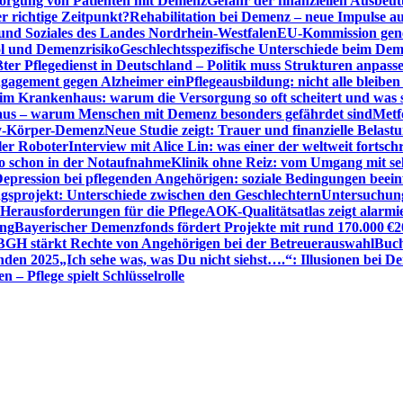
sorgung von Patienten mit Demenz
Gefahr der finanziellen Ausbe
 richtige Zeitpunkt?
Rehabilitation bei Demenz – neue Impulse 
 und Soziales des Landes Nordrhein-Westfalen
EU-Kommission gen
ol und Demenzrisiko
Geschlechtsspezifische Unterschiede beim De
ter Pflegedienst in Deutschland – Politik muss Strukturen anpass
ngagement gegen Alzheimer ein
Pflegeausbildung: nicht alle bleiben
m Krankenhaus: warum die Versorgung so oft scheitert und was 
aus – warum Menschen mit Demenz besonders gefährdet sind
Metf
ewy-Körper-Demenz
Neue Studie zeigt: Trauer und finanzielle Belast
ler Roboter
Interview mit Alice Lin: was einer der weltweit fortsch
ko schon in der Notaufnahme
Klinik ohne Reiz: vom Umgang mit se
epression bei pflegenden Angehörigen: soziale Bedingungen beein
gsprojekt: Unterschiede zwischen den Geschlechtern
Untersuchung
erausforderungen für die Pflege
AOK-Qualitätsatlas zeigt alarmi
ung
Bayerischer Demenzfonds fördert Projekte mit rund 170.000 €
2
BGH stärkt Rechte von Angehörigen bei der Betreuerauswahl
Buch
enden 2025
„Ich sehe was, was Du nicht siehst….“: Illusionen bei 
 – Pflege spielt Schlüsselrolle