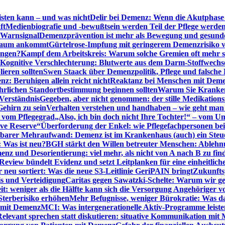
sten kann – und was nicht
Delir bei Demenz: Wenn die Akutphase v
ft
Medienbiografie und -bewußtsein werden Teil der Pflege werde
t Warnsignal
Demenzprävention ist mehr als Bewegung und gesun
 kaum ankommt
Gürtelrose-Impfung mit geringerem Demenzrisiko 
ungen?
Kampf dem Arbeitskreis: Warum solche Gremien oft mehr s
Kognitive Verschlechterung: Blutwerte aus dem Darm-Stoffwechs
ieren sollten
Swen Staack über Demenzpolitik, Pflege und falsche
z: Beruhigen allein reicht nicht
Reaktanz bei Menschen mit Demen
rlichen Standortbestimmung beginnen sollten
Warum Sie Kranken
Verständnis
Gegeben, aber nicht genommen: der stille Medikations
Gehirn zu sein
Verhalten verstehen und handhaben – wie geht man s
s vom Pflegegrad
„Also, ich bin doch nicht Ihre Tochter!“ – vom U
ive Reserve“
Überforderung der Enkel: wie Pflegefachpersonen be
tbarer Mehraufwand: Demenz ist im Krankenhaus (auch) ein Ste
: Was ist neu?
BGH stärkt den Willen betreuter Menschen: Ablehnu
nz und Desorientierung: viel mehr, als nicht von A nach B zu fin
view bündelt Evidenz und setzt Leitplanken für eine einheitlic
eu sortiert: Was die neue S3-Leitlinie GeriPAIN bringt
Zukunfts
s und Verteidigung
Caritas gegen Sawatzki-Schelte: Warum wir ge
it: weniger als die Hälfte kann sich die Versorgung Angehöriger vo
terberisiko erhöhen
Mehr Befugnisse, weniger Bürokratie: Was da
n mit Demenz
MCI: Was intergenerationelle Aktiv-Programme leist
Relevant sprechen statt diskutieren: situative Kommunikation mi