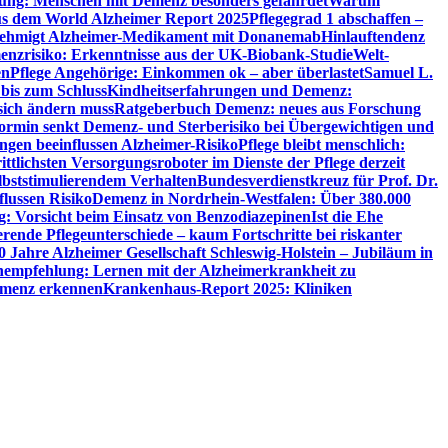
utung: Menschen mit Demenz besonders gefährdet
Warum
aus dem World Alzheimer Report 2025
Pflegegrad 1 abschaffen –
ehmigt Alzheimer-Medikament mit Donanemab
Hinlauftendenz
menzrisiko: Erkenntnisse aus der UK-Biobank-Studie
Welt-
en
Pflege Angehörige: Einkommen ok – aber überlastet
Samuel L.
 bis zum Schluss
Kindheitserfahrungen und Demenz:
sich ändern muss
Ratgeberbuch Demenz: neues aus Forschung
ormin senkt Demenz- und Sterberisiko bei Übergewichtigen und
ungen beeinflussen Alzheimer-Risiko
Pflege bleibt menschlich:
rittlichsten Versorgungsroboter im Dienste der Pflege derzeit
lbststimulierendem Verhalten
Bundesverdienstkreuz für Prof. Dr.
flussen Risiko
Demenz in Nordrhein-Westfalen: Über 380.000
: Vorsicht beim Einsatz von Benzodiazepinen
Ist die Ehe
erende Pflegeunterschiede – kaum Fortschritte bei riskanter
0 Jahre Alzheimer Gesellschaft Schleswig-Holstein – Jubiläum in
empfehlung: Lernen mit der Alzheimerkrankheit zu
Demenz erkennen
Krankenhaus-Report 2025: Kliniken