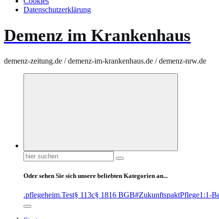
Cookies
Datenschutzerklärung
Demenz im Krankenhaus
demenz-zeitung.de / demenz-im-krankenhaus.de / demenz-nrw.de
Suchen
nach:
Oder sehen Sie sich unsere beliebten Kategorien an...
.pflegeheim
.Test
§ 113c
§ 1816 BGB
#ZukunftspaktPflege
1:1-B