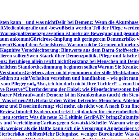
sten kann – und was nicht
Delir bei Demenz: Wenn die Akutphase v
ft
Medienbiografie und -bewußtsein werden Teil der Pflege werde
t Warnsignal
Demenzprävention ist mehr als Bewegung und gesun
 kaum ankommt
Gürtelrose-Impfung mit geringerem Demenzrisiko 
ungen?
Kampf dem Arbeitskreis: Warum solche Gremien oft mehr s
Kognitive Verschlechterung: Blutwerte aus dem Darm-Stoffwechs
ieren sollten
Swen Staack über Demenzpolitik, Pflege und falsche
z: Beruhigen allein reicht nicht
Reaktanz bei Menschen mit Demen
rlichen Standortbestimmung beginnen sollten
Warum Sie Kranken
Verständnis
Gegeben, aber nicht genommen: der stille Medikations
Gehirn zu sein
Verhalten verstehen und handhaben – wie geht man s
s vom Pflegegrad
„Also, ich bin doch nicht Ihre Tochter!“ – vom U
ive Reserve“
Überforderung der Enkel: wie Pflegefachpersonen be
tbarer Mehraufwand: Demenz ist im Krankenhaus (auch) ein Ste
: Was ist neu?
BGH stärkt den Willen betreuter Menschen: Ablehnu
nz und Desorientierung: viel mehr, als nicht von A nach B zu fin
view bündelt Evidenz und setzt Leitplanken für eine einheitlic
eu sortiert: Was die neue S3-Leitlinie GeriPAIN bringt
Zukunfts
s und Verteidigung
Caritas gegen Sawatzki-Schelte: Warum wir ge
it: weniger als die Hälfte kann sich die Versorgung Angehöriger vo
terberisiko erhöhen
Mehr Befugnisse, weniger Bürokratie: Was da