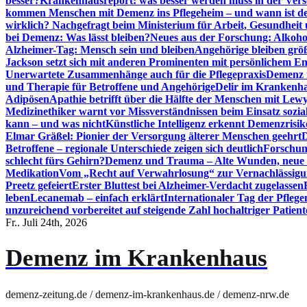
besser?
Krankenhausreport: was besser werden muss in der Ver
kommen Menschen mit Demenz ins Pflegeheim – und wann ist der
wirklich? Nachgefragt beim Ministerium für Arbeit, Gesundheit
bei Demenz: Was lässt bleiben?
Neues aus der Forschung: Alkoh
Alzheimer-Tag: Mensch sein und bleiben
Angehörige bleiben größ
Jackson setzt sich mit anderen Prominenten mit persönlichem E
Unerwartete Zusammenhänge auch für die Pflegepraxis
Demenz i
und Therapie für Betroffene und Angehörige
Delir im Krankenh
Adipösen
Apathie betrifft über die Hälfte der Menschen mit L
Medizinethiker warnt vor Missverständnissen beim Einsatz sozia
kann – und was nicht
Künstliche Intelligenz erkennt Demenzrisi
Elmar Gräßel: Pionier der Versorgung älterer Menschen geehrt
D
Betroffene – regionale Unterschiede zeigen sich deutlich
Forschun
schlecht fürs Gehirn?
Demenz und Trauma – Alte Wunden, neue H
Medikation
Vom „Recht auf Verwahrlosung“ zur Vernachlässig
Preetz gefeiert
Erster Bluttest bei Alzheimer-Verdacht zugelassen
leben
Lecanemab – einfach erklärt
Internationaler Tag der Pfleg
unzureichend vorbereitet auf steigende Zahl hochaltriger Patienten
Fr.. Juli 24th, 2026
Demenz im Krankenhaus
demenz-zeitung.de / demenz-im-krankenhaus.de / demenz-nrw.de