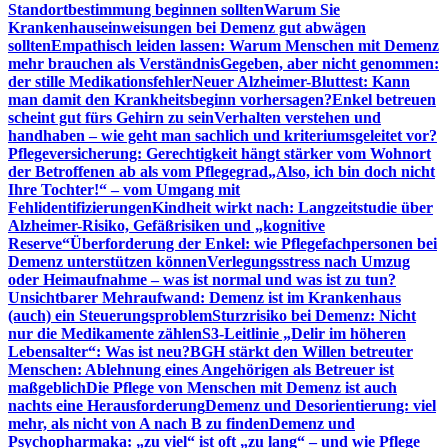
Standortbestimmung beginnen sollten
Warum Sie
Krankenhauseinweisungen bei Demenz gut abwägen
sollten
Empathisch leiden lassen: Warum Menschen mit Demenz
mehr brauchen als Verständnis
Gegeben, aber nicht genommen:
der stille Medikationsfehler
Neuer Alzheimer-Bluttest: Kann
man damit den Krankheitsbeginn vorhersagen?
Enkel betreuen
scheint gut fürs Gehirn zu sein
Verhalten verstehen und
handhaben – wie geht man sachlich und kriteriumsgeleitet vor?
Pflegeversicherung: Gerechtigkeit hängt stärker vom Wohnort
der Betroffenen ab als vom Pflegegrad
„Also, ich bin doch nicht
Ihre Tochter!“ – vom Umgang mit
Fehlidentifizierungen
Kindheit wirkt nach: Langzeitstudie über
Alzheimer-Risiko, Gefäßrisiken und „kognitive
Reserve“
Überforderung der Enkel: wie Pflegefachpersonen bei
Demenz unterstützen können
Verlegungsstress nach Umzug
oder Heimaufnahme – was ist normal und was ist zu tun?
Unsichtbarer Mehraufwand: Demenz ist im Krankenhaus
(auch) ein Steuerungsproblem
Sturzrisiko bei Demenz: Nicht
nur die Medikamente zählen
S3-Leitlinie „Delir im höheren
Lebensalter“: Was ist neu?
BGH stärkt den Willen betreuter
Menschen: Ablehnung eines Angehörigen als Betreuer ist
maßgeblich
Die Pflege von Menschen mit Demenz ist auch
nachts eine Herausforderung
Demenz und Desorientierung: viel
mehr, als nicht von A nach B zu finden
Demenz und
Psychopharmaka: „zu viel“ ist oft „zu lang“ – und wie Pflege