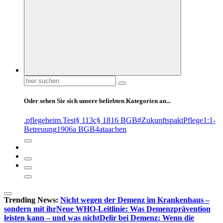
Suchen
nach:
Oder sehen Sie sich unsere beliebten Kategorien an...
.pflegeheim
.Test
§ 113c
§ 1816 BGB
#ZukunftspaktPflege
1:1-
Betreuung
1906a BGB
4at
aachen
Trending News:
Nicht wegen der Demenz im Krankenhaus –
sondern mit ihr
Neue WHO-Leitlinie: Was Demenzprävention
leisten kann – und was nicht
Delir bei Demenz: Wenn die