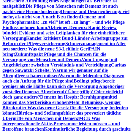
Menschen: Ablehnung eines Angehörigen als Betreuer ist
maßgeblich
Die Pflege von Menschen mit Demenz ist auch
nachts eine Herausforderung
Demenz und Desorientierung: viel
mehr, als nicht von A nach B zu finden
Demenz und
Psychopharmaka: „zu viel“ ist oft „zu lang“ – und wie Pflege
Einfluss nehmen kann
Alzheimer-Demenz: Rapid Review
bündelt Evidenz und setzt Leitplanken für eine einheitlichere
Versorgung
Kanzler kritisiert Bund-Länder-Arbeitsgruppe zur
Reform der Pflegeversicherung
Schmerzmanagement im Alter
neu sortiert: Was die neue S3-Leitlinie GeriPAIN
bringt
Zukunftspakt Pflege und die Chancen für die
Versorgung von Menschen mit Demenz
Vom Umgang mit
Angehörigen: zwischen Verständnis und Verteidigung
Caritas
gegen Sawatzki-Schelte: Warum wir genauer auf die
Altenpflege schauen müssen
Warum die fehlenden Diagnosen
auch ein Auftrag für die Pflege sind
Bedingt pflegebereit:
weniger als die Hälfte kann sich die Versorgung Angehöriger
vorstellen
Demenz: Abwehrend? Übergriffig? Oder vielleicht
doch ganz anders?
Demenz im Hospiz: Beruhigungsmittel
können das Sterberisiko erhöhen
Mehr Befugnisse, weniger
Bürokratie: Was das neue Gesetz für die Versorgung bedeuten
könnte
Hürden- und Stellungsfehler: das provoziert tätliche
Übergriffe von Menschen mit Demenz
MCI: Was
intergenerationelle Aktiv-Programme leisten müssen – und
Betroffene brauchen
Kontinuierliche Begleitung durch geschulte