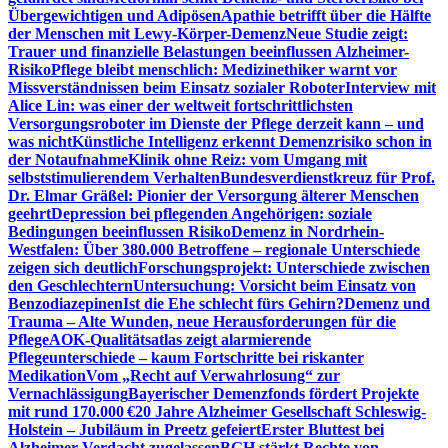
Übergewichtigen und Adipösen
Apathie betrifft über die Hälfte
der Menschen mit Lewy-Körper-Demenz
Neue Studie zeigt:
Trauer und finanzielle Belastungen beeinflussen Alzheimer-
Risiko
Pflege bleibt menschlich: Medizinethiker warnt vor
Missverständnissen beim Einsatz sozialer Roboter
Interview mit
Alice Lin: was einer der weltweit fortschrittlichsten
Versorgungsroboter im Dienste der Pflege derzeit kann – und
was nicht
Künstliche Intelligenz erkennt Demenzrisiko schon in
der Notaufnahme
Klinik ohne Reiz: vom Umgang mit
selbststimulierendem Verhalten
Bundesverdienstkreuz für Prof.
Dr. Elmar Gräßel: Pionier der Versorgung älterer Menschen
geehrt
Depression bei pflegenden Angehörigen: soziale
Bedingungen beeinflussen Risiko
Demenz in Nordrhein-
Westfalen: Über 380.000 Betroffene – regionale Unterschiede
zeigen sich deutlich
Forschungsprojekt: Unterschiede zwischen
den Geschlechtern
Untersuchung: Vorsicht beim Einsatz von
Benzodiazepinen
Ist die Ehe schlecht fürs Gehirn?
Demenz und
Trauma – Alte Wunden, neue Herausforderungen für die
Pflege
AOK-Qualitätsatlas zeigt alarmierende
Pflegeunterschiede – kaum Fortschritte bei riskanter
Medikation
Vom „Recht auf Verwahrlosung“ zur
Vernachlässigung
Bayerischer Demenzfonds fördert Projekte
mit rund 170.000 €
20 Jahre Alzheimer Gesellschaft Schleswig-
Holstein – Jubiläum in Preetz gefeiert
Erster Bluttest bei
Alzheimer-Verdacht zugelassen
BGH stärkt Rechte von