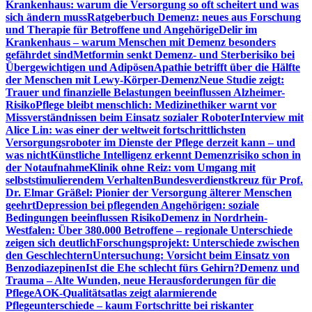
Krankenhaus: warum die Versorgung so oft scheitert und was
sich ändern muss
Ratgeberbuch Demenz: neues aus Forschung
und Therapie für Betroffene und Angehörige
Delir im
Krankenhaus – warum Menschen mit Demenz besonders
gefährdet sind
Metformin senkt Demenz- und Sterberisiko bei
Übergewichtigen und Adipösen
Apathie betrifft über die Hälfte
der Menschen mit Lewy-Körper-Demenz
Neue Studie zeigt:
Trauer und finanzielle Belastungen beeinflussen Alzheimer-
Risiko
Pflege bleibt menschlich: Medizinethiker warnt vor
Missverständnissen beim Einsatz sozialer Roboter
Interview mit
Alice Lin: was einer der weltweit fortschrittlichsten
Versorgungsroboter im Dienste der Pflege derzeit kann – und
was nicht
Künstliche Intelligenz erkennt Demenzrisiko schon in
der Notaufnahme
Klinik ohne Reiz: vom Umgang mit
selbststimulierendem Verhalten
Bundesverdienstkreuz für Prof.
Dr. Elmar Gräßel: Pionier der Versorgung älterer Menschen
geehrt
Depression bei pflegenden Angehörigen: soziale
Bedingungen beeinflussen Risiko
Demenz in Nordrhein-
Westfalen: Über 380.000 Betroffene – regionale Unterschiede
zeigen sich deutlich
Forschungsprojekt: Unterschiede zwischen
den Geschlechtern
Untersuchung: Vorsicht beim Einsatz von
Benzodiazepinen
Ist die Ehe schlecht fürs Gehirn?
Demenz und
Trauma – Alte Wunden, neue Herausforderungen für die
Pflege
AOK-Qualitätsatlas zeigt alarmierende
Pflegeunterschiede – kaum Fortschritte bei riskanter