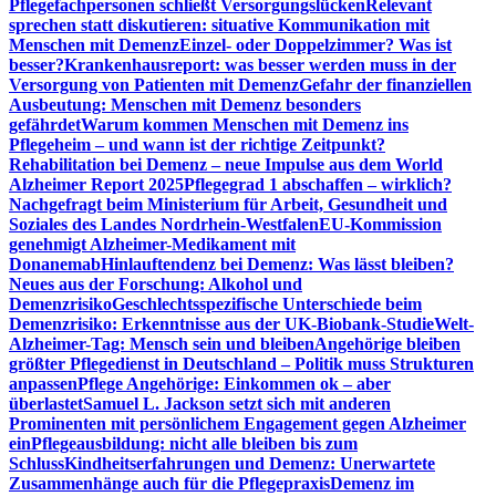
Pflegefachpersonen schließt Versorgungslücken
Relevant
sprechen statt diskutieren: situative Kommunikation mit
Menschen mit Demenz
Einzel- oder Doppelzimmer? Was ist
besser?
Krankenhausreport: was besser werden muss in der
Versorgung von Patienten mit Demenz
Gefahr der finanziellen
Ausbeutung: Menschen mit Demenz besonders
gefährdet
Warum kommen Menschen mit Demenz ins
Pflegeheim – und wann ist der richtige Zeitpunkt?
Rehabilitation bei Demenz – neue Impulse aus dem World
Alzheimer Report 2025
Pflegegrad 1 abschaffen – wirklich?
Nachgefragt beim Ministerium für Arbeit, Gesundheit und
Soziales des Landes Nordrhein-Westfalen
EU-Kommission
genehmigt Alzheimer-Medikament mit
Donanemab
Hinlauftendenz bei Demenz: Was lässt bleiben?
Neues aus der Forschung: Alkohol und
Demenzrisiko
Geschlechtsspezifische Unterschiede beim
Demenzrisiko: Erkenntnisse aus der UK-Biobank-Studie
Welt-
Alzheimer-Tag: Mensch sein und bleiben
Angehörige bleiben
größter Pflegedienst in Deutschland – Politik muss Strukturen
anpassen
Pflege Angehörige: Einkommen ok – aber
überlastet
Samuel L. Jackson setzt sich mit anderen
Prominenten mit persönlichem Engagement gegen Alzheimer
ein
Pflegeausbildung: nicht alle bleiben bis zum
Schluss
Kindheitserfahrungen und Demenz: Unerwartete
Zusammenhänge auch für die Pflegepraxis
Demenz im