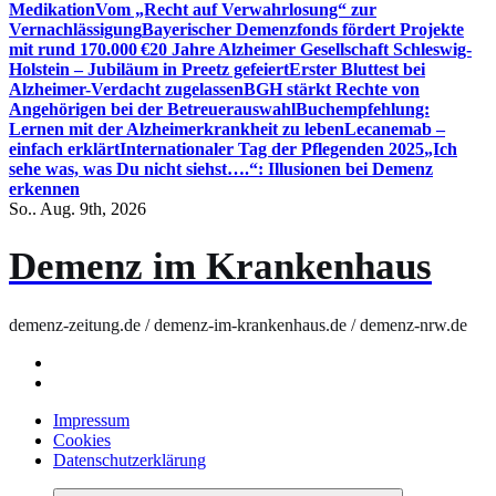
Medikation
Vom „Recht auf Verwahrlosung“ zur
Vernachlässigung
Bayerischer Demenzfonds fördert Projekte
mit rund 170.000 €
20 Jahre Alzheimer Gesellschaft Schleswig-
Holstein – Jubiläum in Preetz gefeiert
Erster Bluttest bei
Alzheimer-Verdacht zugelassen
BGH stärkt Rechte von
Angehörigen bei der Betreuerauswahl
Buchempfehlung:
Lernen mit der Alzheimerkrankheit zu leben
Lecanemab –
einfach erklärt
Internationaler Tag der Pflegenden 2025
„Ich
sehe was, was Du nicht siehst….“: Illusionen bei Demenz
erkennen
So.. Aug. 9th, 2026
Demenz im Krankenhaus
demenz-zeitung.de / demenz-im-krankenhaus.de / demenz-nrw.de
Impressum
Cookies
Datenschutzerklärung