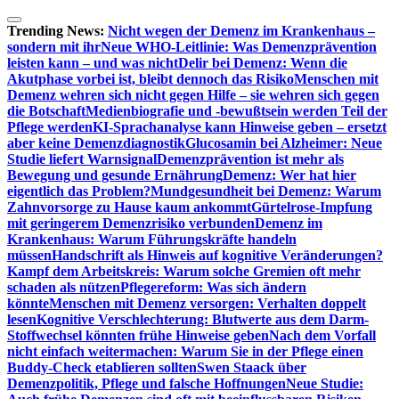
Zum
Inhalt
Trending News:
Nicht wegen der Demenz im Krankenhaus –
springen
sondern mit ihr
Neue WHO-Leitlinie: Was Demenzprävention
leisten kann – und was nicht
Delir bei Demenz: Wenn die
Akutphase vorbei ist, bleibt dennoch das Risiko
Menschen mit
Demenz wehren sich nicht gegen Hilfe – sie wehren sich gegen
die Botschaft
Medienbiografie und -bewußtsein werden Teil der
Pflege werden
KI-Sprachanalyse kann Hinweise geben – ersetzt
aber keine Demenzdiagnostik
Glucosamin bei Alzheimer: Neue
Studie liefert Warnsignal
Demenzprävention ist mehr als
Bewegung und gesunde Ernährung
Demenz: Wer hat hier
eigentlich das Problem?
Mundgesundheit bei Demenz: Warum
Zahnvorsorge zu Hause kaum ankommt
Gürtelrose-Impfung
mit geringerem Demenzrisiko verbunden
Demenz im
Krankenhaus: Warum Führungskräfte handeln
müssen
Handschrift als Hinweis auf kognitive Veränderungen?
Kampf dem Arbeitskreis: Warum solche Gremien oft mehr
schaden als nützen
Pflegereform: Was sich ändern
könnte
Menschen mit Demenz versorgen: Verhalten doppelt
lesen
Kognitive Verschlechterung: Blutwerte aus dem Darm-
Stoffwechsel könnten frühe Hinweise geben
Nach dem Vorfall
nicht einfach weitermachen: Warum Sie in der Pflege einen
Buddy-Check etablieren sollten
Swen Staack über
Demenzpolitik, Pflege und falsche Hoffnungen
Neue Studie: