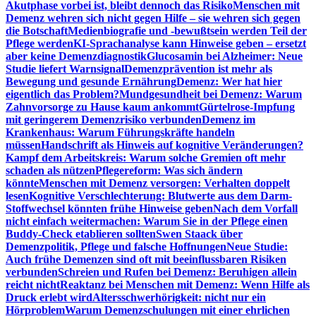
Akutphase vorbei ist, bleibt dennoch das Risiko
Menschen mit
Demenz wehren sich nicht gegen Hilfe – sie wehren sich gegen
die Botschaft
Medienbiografie und -bewußtsein werden Teil der
Pflege werden
KI-Sprachanalyse kann Hinweise geben – ersetzt
aber keine Demenzdiagnostik
Glucosamin bei Alzheimer: Neue
Studie liefert Warnsignal
Demenzprävention ist mehr als
Bewegung und gesunde Ernährung
Demenz: Wer hat hier
eigentlich das Problem?
Mundgesundheit bei Demenz: Warum
Zahnvorsorge zu Hause kaum ankommt
Gürtelrose-Impfung
mit geringerem Demenzrisiko verbunden
Demenz im
Krankenhaus: Warum Führungskräfte handeln
müssen
Handschrift als Hinweis auf kognitive Veränderungen?
Kampf dem Arbeitskreis: Warum solche Gremien oft mehr
schaden als nützen
Pflegereform: Was sich ändern
könnte
Menschen mit Demenz versorgen: Verhalten doppelt
lesen
Kognitive Verschlechterung: Blutwerte aus dem Darm-
Stoffwechsel könnten frühe Hinweise geben
Nach dem Vorfall
nicht einfach weitermachen: Warum Sie in der Pflege einen
Buddy-Check etablieren sollten
Swen Staack über
Demenzpolitik, Pflege und falsche Hoffnungen
Neue Studie:
Auch frühe Demenzen sind oft mit beeinflussbaren Risiken
verbunden
Schreien und Rufen bei Demenz: Beruhigen allein
reicht nicht
Reaktanz bei Menschen mit Demenz: Wenn Hilfe als
Druck erlebt wird
Altersschwerhörigkeit: nicht nur ein
Hörproblem
Warum Demenzschulungen mit einer ehrlichen