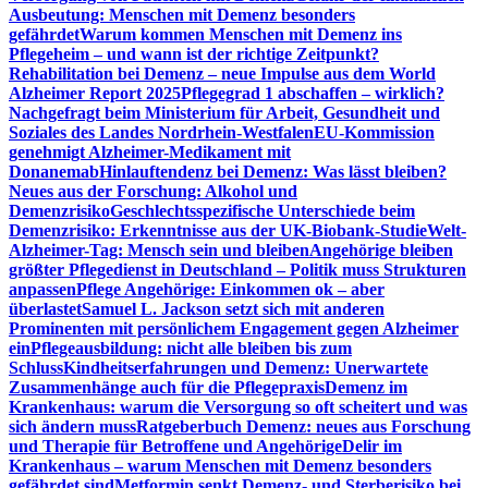
Ausbeutung: Menschen mit Demenz besonders
gefährdet
Warum kommen Menschen mit Demenz ins
Pflegeheim – und wann ist der richtige Zeitpunkt?
Rehabilitation bei Demenz – neue Impulse aus dem World
Alzheimer Report 2025
Pflegegrad 1 abschaffen – wirklich?
Nachgefragt beim Ministerium für Arbeit, Gesundheit und
Soziales des Landes Nordrhein-Westfalen
EU-Kommission
genehmigt Alzheimer-Medikament mit
Donanemab
Hinlauftendenz bei Demenz: Was lässt bleiben?
Neues aus der Forschung: Alkohol und
Demenzrisiko
Geschlechtsspezifische Unterschiede beim
Demenzrisiko: Erkenntnisse aus der UK-Biobank-Studie
Welt-
Alzheimer-Tag: Mensch sein und bleiben
Angehörige bleiben
größter Pflegedienst in Deutschland – Politik muss Strukturen
anpassen
Pflege Angehörige: Einkommen ok – aber
überlastet
Samuel L. Jackson setzt sich mit anderen
Prominenten mit persönlichem Engagement gegen Alzheimer
ein
Pflegeausbildung: nicht alle bleiben bis zum
Schluss
Kindheitserfahrungen und Demenz: Unerwartete
Zusammenhänge auch für die Pflegepraxis
Demenz im
Krankenhaus: warum die Versorgung so oft scheitert und was
sich ändern muss
Ratgeberbuch Demenz: neues aus Forschung
und Therapie für Betroffene und Angehörige
Delir im
Krankenhaus – warum Menschen mit Demenz besonders
gefährdet sind
Metformin senkt Demenz- und Sterberisiko bei