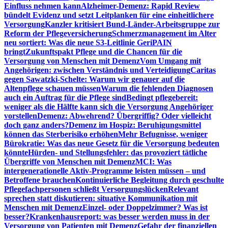
Einfluss nehmen kann
Alzheimer-Demenz: Rapid Review
bündelt Evidenz und setzt Leitplanken für eine einheitlichere
Versorgung
Kanzler kritisiert Bund-Länder-Arbeitsgruppe zur
Reform der Pflegeversicherung
Schmerzmanagement im Alter
neu sortiert: Was die neue S3-Leitlinie GeriPAIN
bringt
Zukunftspakt Pflege und die Chancen für die
Versorgung von Menschen mit Demenz
Vom Umgang mit
Angehörigen: zwischen Verständnis und Verteidigung
Caritas
gegen Sawatzki-Schelte: Warum wir genauer auf die
Altenpflege schauen müssen
Warum die fehlenden Diagnosen
auch ein Auftrag für die Pflege sind
Bedingt pflegebereit:
weniger als die Hälfte kann sich die Versorgung Angehöriger
vorstellen
Demenz: Abwehrend? Übergriffig? Oder vielleicht
doch ganz anders?
Demenz im Hospiz: Beruhigungsmittel
können das Sterberisiko erhöhen
Mehr Befugnisse, weniger
Bürokratie: Was das neue Gesetz für die Versorgung bedeuten
könnte
Hürden- und Stellungsfehler: das provoziert tätliche
Übergriffe von Menschen mit Demenz
MCI: Was
intergenerationelle Aktiv-Programme leisten müssen – und
Betroffene brauchen
Kontinuierliche Begleitung durch geschulte
Pflegefachpersonen schließt Versorgungslücken
Relevant
sprechen statt diskutieren: situative Kommunikation mit
Menschen mit Demenz
Einzel- oder Doppelzimmer? Was ist
besser?
Krankenhausreport: was besser werden muss in der
Versorgung von Patienten mit Demenz
Gefahr der finanziellen