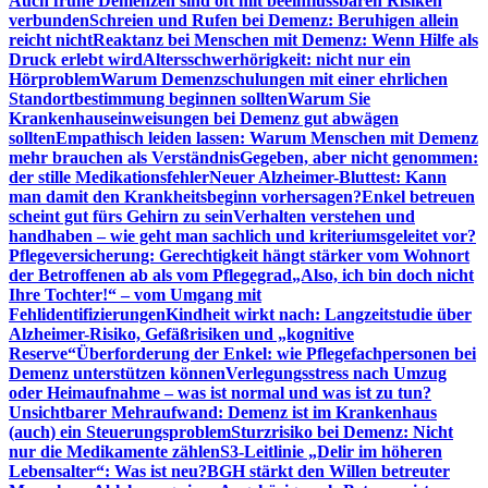
Auch frühe Demenzen sind oft mit beeinflussbaren Risiken
verbunden
Schreien und Rufen bei Demenz: Beruhigen allein
reicht nicht
Reaktanz bei Menschen mit Demenz: Wenn Hilfe als
Druck erlebt wird
Altersschwerhörigkeit: nicht nur ein
Hörproblem
Warum Demenzschulungen mit einer ehrlichen
Standortbestimmung beginnen sollten
Warum Sie
Krankenhauseinweisungen bei Demenz gut abwägen
sollten
Empathisch leiden lassen: Warum Menschen mit Demenz
mehr brauchen als Verständnis
Gegeben, aber nicht genommen:
der stille Medikationsfehler
Neuer Alzheimer-Bluttest: Kann
man damit den Krankheitsbeginn vorhersagen?
Enkel betreuen
scheint gut fürs Gehirn zu sein
Verhalten verstehen und
handhaben – wie geht man sachlich und kriteriumsgeleitet vor?
Pflegeversicherung: Gerechtigkeit hängt stärker vom Wohnort
der Betroffenen ab als vom Pflegegrad
„Also, ich bin doch nicht
Ihre Tochter!“ – vom Umgang mit
Fehlidentifizierungen
Kindheit wirkt nach: Langzeitstudie über
Alzheimer-Risiko, Gefäßrisiken und „kognitive
Reserve“
Überforderung der Enkel: wie Pflegefachpersonen bei
Demenz unterstützen können
Verlegungsstress nach Umzug
oder Heimaufnahme – was ist normal und was ist zu tun?
Unsichtbarer Mehraufwand: Demenz ist im Krankenhaus
(auch) ein Steuerungsproblem
Sturzrisiko bei Demenz: Nicht
nur die Medikamente zählen
S3-Leitlinie „Delir im höheren
Lebensalter“: Was ist neu?
BGH stärkt den Willen betreuter