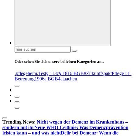
Suchen
nach:
Oder sehen Sie sich unsere beliebten Kategorien an...
.pflegeheim
.Test
§ 113c
§ 1816 BGB
#ZukunftspaktPflege
1:1-
Betreuung
1906a BGB
4at
aachen
Trending News:
Nicht wegen der Demenz im Krankenhaus –
sondern mit ihr
Neue WHO-Leitlinie: Was Demenzprävention
leisten kann – und was nicht
Delir bei Demenz: Wenn die