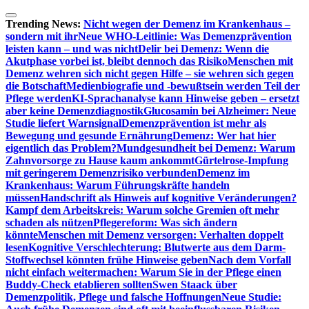
Zum
Inhalt
Trending News:
Nicht wegen der Demenz im Krankenhaus –
springen
sondern mit ihr
Neue WHO-Leitlinie: Was Demenzprävention
leisten kann – und was nicht
Delir bei Demenz: Wenn die
Akutphase vorbei ist, bleibt dennoch das Risiko
Menschen mit
Demenz wehren sich nicht gegen Hilfe – sie wehren sich gegen
die Botschaft
Medienbiografie und -bewußtsein werden Teil der
Pflege werden
KI-Sprachanalyse kann Hinweise geben – ersetzt
aber keine Demenzdiagnostik
Glucosamin bei Alzheimer: Neue
Studie liefert Warnsignal
Demenzprävention ist mehr als
Bewegung und gesunde Ernährung
Demenz: Wer hat hier
eigentlich das Problem?
Mundgesundheit bei Demenz: Warum
Zahnvorsorge zu Hause kaum ankommt
Gürtelrose-Impfung
mit geringerem Demenzrisiko verbunden
Demenz im
Krankenhaus: Warum Führungskräfte handeln
müssen
Handschrift als Hinweis auf kognitive Veränderungen?
Kampf dem Arbeitskreis: Warum solche Gremien oft mehr
schaden als nützen
Pflegereform: Was sich ändern
könnte
Menschen mit Demenz versorgen: Verhalten doppelt
lesen
Kognitive Verschlechterung: Blutwerte aus dem Darm-
Stoffwechsel könnten frühe Hinweise geben
Nach dem Vorfall
nicht einfach weitermachen: Warum Sie in der Pflege einen
Buddy-Check etablieren sollten
Swen Staack über
Demenzpolitik, Pflege und falsche Hoffnungen
Neue Studie: