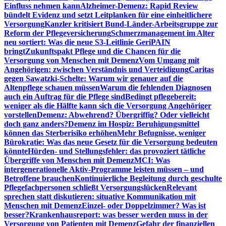
Einfluss nehmen kann
Alzheimer-Demenz: Rapid Review
bündelt Evidenz und setzt Leitplanken für eine einheitlichere
Versorgung
Kanzler kritisiert Bund-Länder-Arbeitsgruppe zur
Reform der Pflegeversicherung
Schmerzmanagement im Alter
neu sortiert: Was die neue S3-Leitlinie GeriPAIN
bringt
Zukunftspakt Pflege und die Chancen für die
Versorgung von Menschen mit Demenz
Vom Umgang mit
Angehörigen: zwischen Verständnis und Verteidigung
Caritas
gegen Sawatzki-Schelte: Warum wir genauer auf die
Altenpflege schauen müssen
Warum die fehlenden Diagnosen
auch ein Auftrag für die Pflege sind
Bedingt pflegebereit:
weniger als die Hälfte kann sich die Versorgung Angehöriger
vorstellen
Demenz: Abwehrend? Übergriffig? Oder vielleicht
doch ganz anders?
Demenz im Hospiz: Beruhigungsmittel
können das Sterberisiko erhöhen
Mehr Befugnisse, weniger
Bürokratie: Was das neue Gesetz für die Versorgung bedeuten
könnte
Hürden- und Stellungsfehler: das provoziert tätliche
Übergriffe von Menschen mit Demenz
MCI: Was
intergenerationelle Aktiv-Programme leisten müssen – und
Betroffene brauchen
Kontinuierliche Begleitung durch geschulte
Pflegefachpersonen schließt Versorgungslücken
Relevant
sprechen statt diskutieren: situative Kommunikation mit
Menschen mit Demenz
Einzel- oder Doppelzimmer? Was ist
besser?
Krankenhausreport: was besser werden muss in der
Versorgung von Patienten mit Demenz
Gefahr der finanziellen