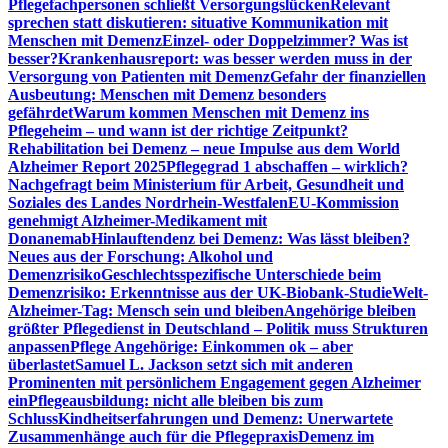
Pflegefachpersonen schließt Versorgungslücken
Relevant
sprechen statt diskutieren: situative Kommunikation mit
Menschen mit Demenz
Einzel- oder Doppelzimmer? Was ist
besser?
Krankenhausreport: was besser werden muss in der
Versorgung von Patienten mit Demenz
Gefahr der finanziellen
Ausbeutung: Menschen mit Demenz besonders
gefährdet
Warum kommen Menschen mit Demenz ins
Pflegeheim – und wann ist der richtige Zeitpunkt?
Rehabilitation bei Demenz – neue Impulse aus dem World
Alzheimer Report 2025
Pflegegrad 1 abschaffen – wirklich?
Nachgefragt beim Ministerium für Arbeit, Gesundheit und
Soziales des Landes Nordrhein-Westfalen
EU-Kommission
genehmigt Alzheimer-Medikament mit
Donanemab
Hinlauftendenz bei Demenz: Was lässt bleiben?
Neues aus der Forschung: Alkohol und
Demenzrisiko
Geschlechtsspezifische Unterschiede beim
Demenzrisiko: Erkenntnisse aus der UK-Biobank-Studie
Welt-
Alzheimer-Tag: Mensch sein und bleiben
Angehörige bleiben
größter Pflegedienst in Deutschland – Politik muss Strukturen
anpassen
Pflege Angehörige: Einkommen ok – aber
überlastet
Samuel L. Jackson setzt sich mit anderen
Prominenten mit persönlichem Engagement gegen Alzheimer
ein
Pflegeausbildung: nicht alle bleiben bis zum
Schluss
Kindheitserfahrungen und Demenz: Unerwartete
Zusammenhänge auch für die Pflegepraxis
Demenz im