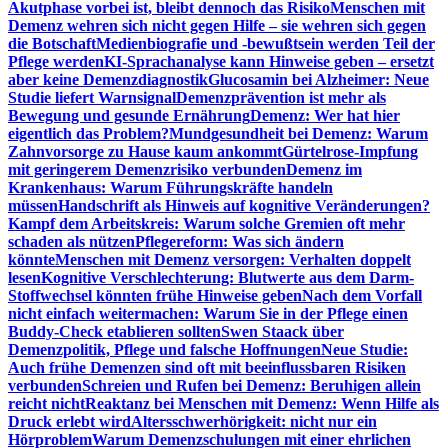
Akutphase vorbei ist, bleibt dennoch das Risiko
Menschen mit
Demenz wehren sich nicht gegen Hilfe – sie wehren sich gegen
die Botschaft
Medienbiografie und -bewußtsein werden Teil der
Pflege werden
KI-Sprachanalyse kann Hinweise geben – ersetzt
aber keine Demenzdiagnostik
Glucosamin bei Alzheimer: Neue
Studie liefert Warnsignal
Demenzprävention ist mehr als
Bewegung und gesunde Ernährung
Demenz: Wer hat hier
eigentlich das Problem?
Mundgesundheit bei Demenz: Warum
Zahnvorsorge zu Hause kaum ankommt
Gürtelrose-Impfung
mit geringerem Demenzrisiko verbunden
Demenz im
Krankenhaus: Warum Führungskräfte handeln
müssen
Handschrift als Hinweis auf kognitive Veränderungen?
Kampf dem Arbeitskreis: Warum solche Gremien oft mehr
schaden als nützen
Pflegereform: Was sich ändern
könnte
Menschen mit Demenz versorgen: Verhalten doppelt
lesen
Kognitive Verschlechterung: Blutwerte aus dem Darm-
Stoffwechsel könnten frühe Hinweise geben
Nach dem Vorfall
nicht einfach weitermachen: Warum Sie in der Pflege einen
Buddy-Check etablieren sollten
Swen Staack über
Demenzpolitik, Pflege und falsche Hoffnungen
Neue Studie:
Auch frühe Demenzen sind oft mit beeinflussbaren Risiken
verbunden
Schreien und Rufen bei Demenz: Beruhigen allein
reicht nicht
Reaktanz bei Menschen mit Demenz: Wenn Hilfe als
Druck erlebt wird
Altersschwerhörigkeit: nicht nur ein
Hörproblem
Warum Demenzschulungen mit einer ehrlichen