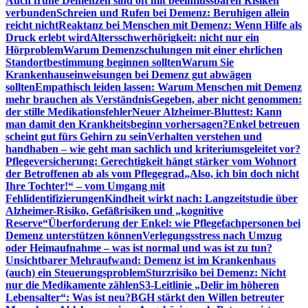
Auch frühe Demenzen sind oft mit beeinflussbaren Risiken
verbunden
Schreien und Rufen bei Demenz: Beruhigen allein
reicht nicht
Reaktanz bei Menschen mit Demenz: Wenn Hilfe als
Druck erlebt wird
Altersschwerhörigkeit: nicht nur ein
Hörproblem
Warum Demenzschulungen mit einer ehrlichen
Standortbestimmung beginnen sollten
Warum Sie
Krankenhauseinweisungen bei Demenz gut abwägen
sollten
Empathisch leiden lassen: Warum Menschen mit Demenz
mehr brauchen als Verständnis
Gegeben, aber nicht genommen:
der stille Medikationsfehler
Neuer Alzheimer-Bluttest: Kann
man damit den Krankheitsbeginn vorhersagen?
Enkel betreuen
scheint gut fürs Gehirn zu sein
Verhalten verstehen und
handhaben – wie geht man sachlich und kriteriumsgeleitet vor?
Pflegeversicherung: Gerechtigkeit hängt stärker vom Wohnort
der Betroffenen ab als vom Pflegegrad
„Also, ich bin doch nicht
Ihre Tochter!“ – vom Umgang mit
Fehlidentifizierungen
Kindheit wirkt nach: Langzeitstudie über
Alzheimer-Risiko, Gefäßrisiken und „kognitive
Reserve“
Überforderung der Enkel: wie Pflegefachpersonen bei
Demenz unterstützen können
Verlegungsstress nach Umzug
oder Heimaufnahme – was ist normal und was ist zu tun?
Unsichtbarer Mehraufwand: Demenz ist im Krankenhaus
(auch) ein Steuerungsproblem
Sturzrisiko bei Demenz: Nicht
nur die Medikamente zählen
S3-Leitlinie „Delir im höheren
Lebensalter“: Was ist neu?
BGH stärkt den Willen betreuter