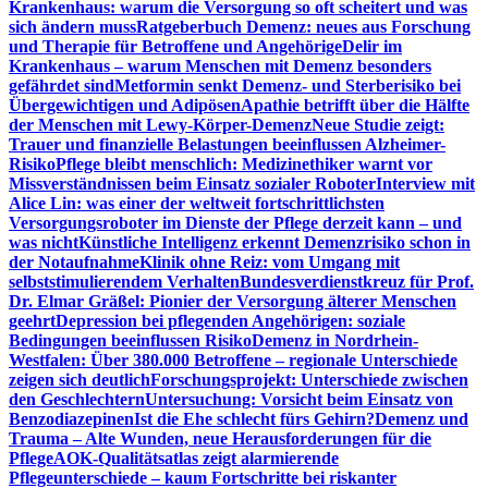
Krankenhaus: warum die Versorgung so oft scheitert und was
sich ändern muss
Ratgeberbuch Demenz: neues aus Forschung
und Therapie für Betroffene und Angehörige
Delir im
Krankenhaus – warum Menschen mit Demenz besonders
gefährdet sind
Metformin senkt Demenz- und Sterberisiko bei
Übergewichtigen und Adipösen
Apathie betrifft über die Hälfte
der Menschen mit Lewy-Körper-Demenz
Neue Studie zeigt:
Trauer und finanzielle Belastungen beeinflussen Alzheimer-
Risiko
Pflege bleibt menschlich: Medizinethiker warnt vor
Missverständnissen beim Einsatz sozialer Roboter
Interview mit
Alice Lin: was einer der weltweit fortschrittlichsten
Versorgungsroboter im Dienste der Pflege derzeit kann – und
was nicht
Künstliche Intelligenz erkennt Demenzrisiko schon in
der Notaufnahme
Klinik ohne Reiz: vom Umgang mit
selbststimulierendem Verhalten
Bundesverdienstkreuz für Prof.
Dr. Elmar Gräßel: Pionier der Versorgung älterer Menschen
geehrt
Depression bei pflegenden Angehörigen: soziale
Bedingungen beeinflussen Risiko
Demenz in Nordrhein-
Westfalen: Über 380.000 Betroffene – regionale Unterschiede
zeigen sich deutlich
Forschungsprojekt: Unterschiede zwischen
den Geschlechtern
Untersuchung: Vorsicht beim Einsatz von
Benzodiazepinen
Ist die Ehe schlecht fürs Gehirn?
Demenz und
Trauma – Alte Wunden, neue Herausforderungen für die
Pflege
AOK-Qualitätsatlas zeigt alarmierende
Pflegeunterschiede – kaum Fortschritte bei riskanter