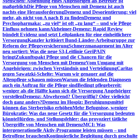
Menschen: Ablehnung eines Angehörigen als Betreuer ist
maßgeblich
Die Pflege von Menschen mit Demenz ist auch
nachts eine Herausforderung
Demenz und Desorientierung: viel
mehr, als nicht von A nach B zu finden
Demenz und
Psychopharmaka: „zu viel“ ist oft „zu lang“ – und wie Pflege
Einfluss nehmen kann
Alzheimer-Demenz: Rapid Review
bündelt Evidenz und setzt Leitplanken für eine einheitlichere
Versorgung
Kanzler kritisiert Bund-Länder-Arbeitsgruppe zur
Reform der Pflegeversicherung
Schmerzmanagement im Alter
neu sortiert: Was die neue S3-Leitlinie GeriPAIN
bringt
Zukunftspakt Pflege und die Chancen für die
Versorgung von Menschen mit Demenz
Vom Umgang mit
Angehörigen: zwischen Verständnis und Verteidigung
Caritas
gegen Sawatzki-Schelte: Warum wir genauer auf die
Altenpflege schauen müssen
Warum die fehlenden Diagnosen
auch ein Auftrag für die Pflege sind
Bedingt pflegebereit:
weniger als die Hälfte kann sich die Versorgung Angehöriger
vorstellen
Demenz: Abwehrend? Übergriffig? Oder vielleicht
doch ganz anders?
Demenz im Hospiz: Beruhigungsmittel
können das Sterberisiko erhöhen
Mehr Befugnisse, weniger
Bürokratie: Was das neue Gesetz für die Versorgung bedeuten
könnte
Hürden- und Stellungsfehler: das provoziert tätliche
Übergriffe von Menschen mit Demenz
MCI: Was
intergenerationelle Aktiv-Programme leisten müssen – und
Betroffene brauchen
Kontinuierliche Begleitung durch geschulte