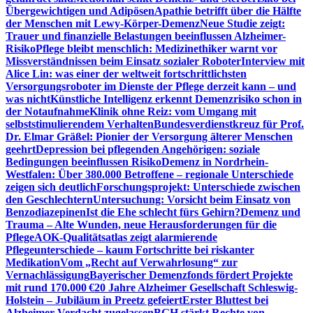
Übergewichtigen und Adipösen
Apathie betrifft über die Hälfte
der Menschen mit Lewy-Körper-Demenz
Neue Studie zeigt:
Trauer und finanzielle Belastungen beeinflussen Alzheimer-
Risiko
Pflege bleibt menschlich: Medizinethiker warnt vor
Missverständnissen beim Einsatz sozialer Roboter
Interview mit
Alice Lin: was einer der weltweit fortschrittlichsten
Versorgungsroboter im Dienste der Pflege derzeit kann – und
was nicht
Künstliche Intelligenz erkennt Demenzrisiko schon in
der Notaufnahme
Klinik ohne Reiz: vom Umgang mit
selbststimulierendem Verhalten
Bundesverdienstkreuz für Prof.
Dr. Elmar Gräßel: Pionier der Versorgung älterer Menschen
geehrt
Depression bei pflegenden Angehörigen: soziale
Bedingungen beeinflussen Risiko
Demenz in Nordrhein-
Westfalen: Über 380.000 Betroffene – regionale Unterschiede
zeigen sich deutlich
Forschungsprojekt: Unterschiede zwischen
den Geschlechtern
Untersuchung: Vorsicht beim Einsatz von
Benzodiazepinen
Ist die Ehe schlecht fürs Gehirn?
Demenz und
Trauma – Alte Wunden, neue Herausforderungen für die
Pflege
AOK-Qualitätsatlas zeigt alarmierende
Pflegeunterschiede – kaum Fortschritte bei riskanter
Medikation
Vom „Recht auf Verwahrlosung“ zur
Vernachlässigung
Bayerischer Demenzfonds fördert Projekte
mit rund 170.000 €
20 Jahre Alzheimer Gesellschaft Schleswig-
Holstein – Jubiläum in Preetz gefeiert
Erster Bluttest bei
Alzheimer-Verdacht zugelassen
BGH stärkt Rechte von