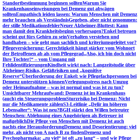
Standortbestimmung beginnen sollten
Warum Sie
Krankenhauseinweisungen bei Demenz gut abwägen
sollten
Empathisch leiden lassen: Warum Menschen mit Demenz
mehr brauchen als Verständnis
Gegeben, aber nicht genommen:
der stille Medikationsfehler
Neuer Alzheimer-Bluttest: Kann
man damit den Krankheitsbeginn vorhersagen?
Enkel betreuen
scheint gut fürs Gehirn zu sein
Verhalten verstehen und
handhaben – wie geht man sachlich und kriteriumsgeleitet vor?
Pflegeversicherung: Gerechtigkeit hängt stärker vom Wohnort
der Betroffenen ab als vom Pflegegrad
„Also, ich bin doch nicht
Ihre Tochter!“ – vom Umgang mit
Fehlidentifizierungen
Kindheit wirkt nach: Langzeitstudie über
Alzheimer-Risiko, Gefäßrisiken und „kognitive
Reserve“
Überforderung der Enkel: wie Pflegefachpersonen bei
Demenz unterstützen können
Verlegungsstress nach Umzug
oder Heimaufnahme – was ist normal und was ist zu tun?
Unsichtbarer Mehraufwand: Demenz ist im Krankenhaus
(auch) ein Steuerungsproblem
Sturzrisiko bei Demenz: Nicht
nur die Medikamente zählen
S3-Leitlinie „Delir im höheren
Lebensalter“: Was ist neu?
BGH stärkt den Willen betreuter
Menschen: Ablehnung eines Angehörigen als Betreuer ist
maßgeblich
Die Pflege von Menschen mit Demenz ist auch
nachts eine Herausforderung
Demenz und Desorientierung: viel
mehr, als nicht von A nach B zu finden
Demenz und
Psychopharmaka: „zu viel“ ist oft „zu lang“ – und wie Pflege