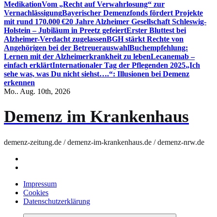
Medikation
Vom „Recht auf Verwahrlosung“ zur
Vernachlässigung
Bayerischer Demenzfonds fördert Projekte
mit rund 170.000 €
20 Jahre Alzheimer Gesellschaft Schleswig-
Holstein – Jubiläum in Preetz gefeiert
Erster Bluttest bei
Alzheimer-Verdacht zugelassen
BGH stärkt Rechte von
Angehörigen bei der Betreuerauswahl
Buchempfehlung:
Lernen mit der Alzheimerkrankheit zu leben
Lecanemab –
einfach erklärt
Internationaler Tag der Pflegenden 2025
„Ich
sehe was, was Du nicht siehst….“: Illusionen bei Demenz
erkennen
Mo.. Aug. 10th, 2026
Demenz im Krankenhaus
demenz-zeitung.de / demenz-im-krankenhaus.de / demenz-nrw.de
Impressum
Cookies
Datenschutzerklärung