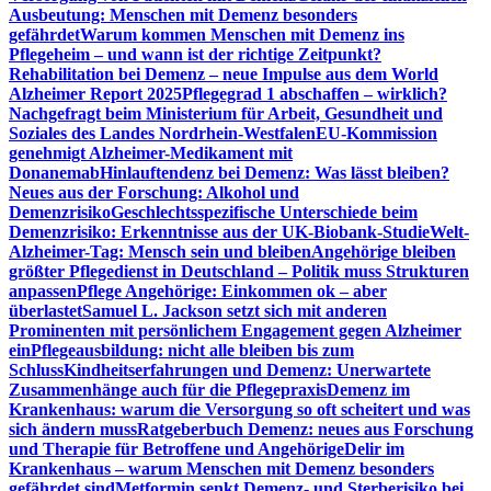
Ausbeutung: Menschen mit Demenz besonders
gefährdet
Warum kommen Menschen mit Demenz ins
Pflegeheim – und wann ist der richtige Zeitpunkt?
Rehabilitation bei Demenz – neue Impulse aus dem World
Alzheimer Report 2025
Pflegegrad 1 abschaffen – wirklich?
Nachgefragt beim Ministerium für Arbeit, Gesundheit und
Soziales des Landes Nordrhein-Westfalen
EU-Kommission
genehmigt Alzheimer-Medikament mit
Donanemab
Hinlauftendenz bei Demenz: Was lässt bleiben?
Neues aus der Forschung: Alkohol und
Demenzrisiko
Geschlechtsspezifische Unterschiede beim
Demenzrisiko: Erkenntnisse aus der UK-Biobank-Studie
Welt-
Alzheimer-Tag: Mensch sein und bleiben
Angehörige bleiben
größter Pflegedienst in Deutschland – Politik muss Strukturen
anpassen
Pflege Angehörige: Einkommen ok – aber
überlastet
Samuel L. Jackson setzt sich mit anderen
Prominenten mit persönlichem Engagement gegen Alzheimer
ein
Pflegeausbildung: nicht alle bleiben bis zum
Schluss
Kindheitserfahrungen und Demenz: Unerwartete
Zusammenhänge auch für die Pflegepraxis
Demenz im
Krankenhaus: warum die Versorgung so oft scheitert und was
sich ändern muss
Ratgeberbuch Demenz: neues aus Forschung
und Therapie für Betroffene und Angehörige
Delir im
Krankenhaus – warum Menschen mit Demenz besonders
gefährdet sind
Metformin senkt Demenz- und Sterberisiko bei