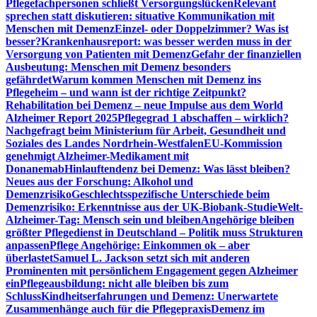
Pflegefachpersonen schließt Versorgungslücken
Relevant
sprechen statt diskutieren: situative Kommunikation mit
Menschen mit Demenz
Einzel- oder Doppelzimmer? Was ist
besser?
Krankenhausreport: was besser werden muss in der
Versorgung von Patienten mit Demenz
Gefahr der finanziellen
Ausbeutung: Menschen mit Demenz besonders
gefährdet
Warum kommen Menschen mit Demenz ins
Pflegeheim – und wann ist der richtige Zeitpunkt?
Rehabilitation bei Demenz – neue Impulse aus dem World
Alzheimer Report 2025
Pflegegrad 1 abschaffen – wirklich?
Nachgefragt beim Ministerium für Arbeit, Gesundheit und
Soziales des Landes Nordrhein-Westfalen
EU-Kommission
genehmigt Alzheimer-Medikament mit
Donanemab
Hinlauftendenz bei Demenz: Was lässt bleiben?
Neues aus der Forschung: Alkohol und
Demenzrisiko
Geschlechtsspezifische Unterschiede beim
Demenzrisiko: Erkenntnisse aus der UK-Biobank-Studie
Welt-
Alzheimer-Tag: Mensch sein und bleiben
Angehörige bleiben
größter Pflegedienst in Deutschland – Politik muss Strukturen
anpassen
Pflege Angehörige: Einkommen ok – aber
überlastet
Samuel L. Jackson setzt sich mit anderen
Prominenten mit persönlichem Engagement gegen Alzheimer
ein
Pflegeausbildung: nicht alle bleiben bis zum
Schluss
Kindheitserfahrungen und Demenz: Unerwartete
Zusammenhänge auch für die Pflegepraxis
Demenz im