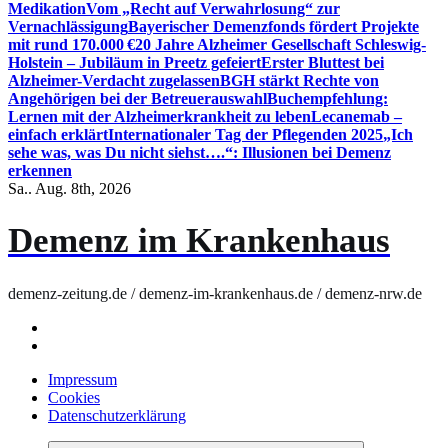
Medikation
Vom „Recht auf Verwahrlosung“ zur
Vernachlässigung
Bayerischer Demenzfonds fördert Projekte
mit rund 170.000 €
20 Jahre Alzheimer Gesellschaft Schleswig-
Holstein – Jubiläum in Preetz gefeiert
Erster Bluttest bei
Alzheimer-Verdacht zugelassen
BGH stärkt Rechte von
Angehörigen bei der Betreuerauswahl
Buchempfehlung:
Lernen mit der Alzheimerkrankheit zu leben
Lecanemab –
einfach erklärt
Internationaler Tag der Pflegenden 2025
„Ich
sehe was, was Du nicht siehst….“: Illusionen bei Demenz
erkennen
Sa.. Aug. 8th, 2026
Demenz im Krankenhaus
demenz-zeitung.de / demenz-im-krankenhaus.de / demenz-nrw.de
Impressum
Cookies
Datenschutzerklärung