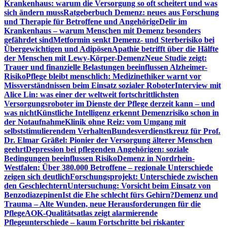
Krankenhaus: warum die Versorgung so oft scheitert und was
sich ändern muss
Ratgeberbuch Demenz: neues aus Forschung
und Therapie für Betroffene und Angehörige
Delir im
Krankenhaus – warum Menschen mit Demenz besonders
gefährdet sind
Metformin senkt Demenz- und Sterberisiko bei
Übergewichtigen und Adipösen
Apathie betrifft über die Hälfte
der Menschen mit Lewy-Körper-Demenz
Neue Studie zeigt:
Trauer und finanzielle Belastungen beeinflussen Alzheimer-
Risiko
Pflege bleibt menschlich: Medizinethiker warnt vor
Missverständnissen beim Einsatz sozialer Roboter
Interview mit
Alice Lin: was einer der weltweit fortschrittlichsten
Versorgungsroboter im Dienste der Pflege derzeit kann – und
was nicht
Künstliche Intelligenz erkennt Demenzrisiko schon in
der Notaufnahme
Klinik ohne Reiz: vom Umgang mit
selbststimulierendem Verhalten
Bundesverdienstkreuz für Prof.
Dr. Elmar Gräßel: Pionier der Versorgung älterer Menschen
geehrt
Depression bei pflegenden Angehörigen: soziale
Bedingungen beeinflussen Risiko
Demenz in Nordrhein-
Westfalen: Über 380.000 Betroffene – regionale Unterschiede
zeigen sich deutlich
Forschungsprojekt: Unterschiede zwischen
den Geschlechtern
Untersuchung: Vorsicht beim Einsatz von
Benzodiazepinen
Ist die Ehe schlecht fürs Gehirn?
Demenz und
Trauma – Alte Wunden, neue Herausforderungen für die
Pflege
AOK-Qualitätsatlas zeigt alarmierende
Pflegeunterschiede – kaum Fortschritte bei riskanter