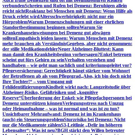
Auch frühe Demenzen sind oft mit beeinflussbaren Risiken
verbunden
Schreien und Rufen bei Demenz: Beruhigen allein
reicht nicht
Reaktanz bei Menschen mit Demenz: Wenn Hilfe als
Druck erlebt wird
Altersschwerhörigkeit: nicht nur ein
Hörproblem
Warum Demenzschulungen mit einer ehrlichen
Standortbestimmung beginnen sollten
Warum Sie
Krankenhauseinweisungen bei Demenz gut abwägen
sollten
Empathisch leiden lassen: Warum Menschen mit Demenz
mehr brauchen als Verständnis
Gegeben, aber nicht genommen:
der stille Medikationsfehler
Neuer Alzheimer-Bluttest: Kann
man damit den Krankheitsbeginn vorhersagen?
Enkel betreuen
scheint gut fürs Gehirn zu sein
Verhalten verstehen und
handhaben – wie geht man sachlich und kriteriumsgeleitet vor?
Pflegeversicherung: Gerechtigkeit hängt stärker vom Wohnort
der Betroffenen ab als vom Pflegegrad
„Also, ich bin doch nicht
Ihre Tochter!“ – vom Umgang mit
Fehlidentifizierungen
Kindheit wirkt nach: Langzeitstudie über
Alzheimer-Risiko, Gefäßrisiken und „kognitive
Reserve“
Überforderung der Enkel: wie Pflegefachpersonen bei
Demenz unterstützen können
Verlegungsstress nach Umzug
oder Heimaufnahme – was ist normal und was ist zu tun?
Unsichtbarer Mehraufwand: Demenz ist im Krankenhaus
(auch) ein Steuerungsproblem
Sturzrisiko bei Demenz: Nicht
nur die Medikamente zählen
S3-Leitlinie „Delir im höheren
Lebensalter“: Was ist neu?
BGH stärkt den Willen betreuter