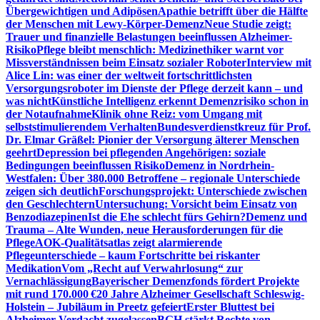
Übergewichtigen und Adipösen
Apathie betrifft über die Hälfte
der Menschen mit Lewy-Körper-Demenz
Neue Studie zeigt:
Trauer und finanzielle Belastungen beeinflussen Alzheimer-
Risiko
Pflege bleibt menschlich: Medizinethiker warnt vor
Missverständnissen beim Einsatz sozialer Roboter
Interview mit
Alice Lin: was einer der weltweit fortschrittlichsten
Versorgungsroboter im Dienste der Pflege derzeit kann – und
was nicht
Künstliche Intelligenz erkennt Demenzrisiko schon in
der Notaufnahme
Klinik ohne Reiz: vom Umgang mit
selbststimulierendem Verhalten
Bundesverdienstkreuz für Prof.
Dr. Elmar Gräßel: Pionier der Versorgung älterer Menschen
geehrt
Depression bei pflegenden Angehörigen: soziale
Bedingungen beeinflussen Risiko
Demenz in Nordrhein-
Westfalen: Über 380.000 Betroffene – regionale Unterschiede
zeigen sich deutlich
Forschungsprojekt: Unterschiede zwischen
den Geschlechtern
Untersuchung: Vorsicht beim Einsatz von
Benzodiazepinen
Ist die Ehe schlecht fürs Gehirn?
Demenz und
Trauma – Alte Wunden, neue Herausforderungen für die
Pflege
AOK-Qualitätsatlas zeigt alarmierende
Pflegeunterschiede – kaum Fortschritte bei riskanter
Medikation
Vom „Recht auf Verwahrlosung“ zur
Vernachlässigung
Bayerischer Demenzfonds fördert Projekte
mit rund 170.000 €
20 Jahre Alzheimer Gesellschaft Schleswig-
Holstein – Jubiläum in Preetz gefeiert
Erster Bluttest bei
Alzheimer-Verdacht zugelassen
BGH stärkt Rechte von