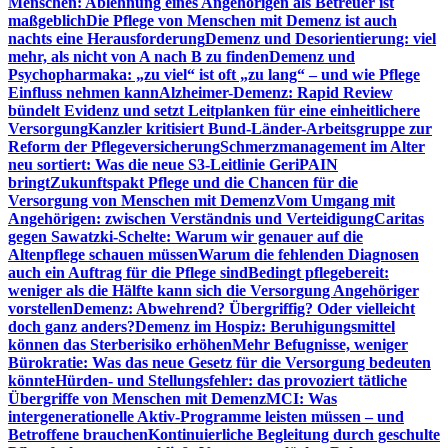
Menschen: Ablehnung eines Angehörigen als Betreuer ist
maßgeblich
Die Pflege von Menschen mit Demenz ist auch
nachts eine Herausforderung
Demenz und Desorientierung: viel
mehr, als nicht von A nach B zu finden
Demenz und
Psychopharmaka: „zu viel“ ist oft „zu lang“ – und wie Pflege
Einfluss nehmen kann
Alzheimer-Demenz: Rapid Review
bündelt Evidenz und setzt Leitplanken für eine einheitlichere
Versorgung
Kanzler kritisiert Bund-Länder-Arbeitsgruppe zur
Reform der Pflegeversicherung
Schmerzmanagement im Alter
neu sortiert: Was die neue S3-Leitlinie GeriPAIN
bringt
Zukunftspakt Pflege und die Chancen für die
Versorgung von Menschen mit Demenz
Vom Umgang mit
Angehörigen: zwischen Verständnis und Verteidigung
Caritas
gegen Sawatzki-Schelte: Warum wir genauer auf die
Altenpflege schauen müssen
Warum die fehlenden Diagnosen
auch ein Auftrag für die Pflege sind
Bedingt pflegebereit:
weniger als die Hälfte kann sich die Versorgung Angehöriger
vorstellen
Demenz: Abwehrend? Übergriffig? Oder vielleicht
doch ganz anders?
Demenz im Hospiz: Beruhigungsmittel
können das Sterberisiko erhöhen
Mehr Befugnisse, weniger
Bürokratie: Was das neue Gesetz für die Versorgung bedeuten
könnte
Hürden- und Stellungsfehler: das provoziert tätliche
Übergriffe von Menschen mit Demenz
MCI: Was
intergenerationelle Aktiv-Programme leisten müssen – und
Betroffene brauchen
Kontinuierliche Begleitung durch geschulte