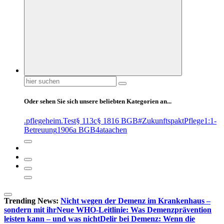
Suchen
nach:
Oder sehen Sie sich unsere beliebten Kategorien an...
.pflegeheim
.Test
§ 113c
§ 1816 BGB
#ZukunftspaktPflege
1:1-
Betreuung
1906a BGB
4at
aachen
Trending News:
Nicht wegen der Demenz im Krankenhaus –
sondern mit ihr
Neue WHO-Leitlinie: Was Demenzprävention
leisten kann – und was nicht
Delir bei Demenz: Wenn die