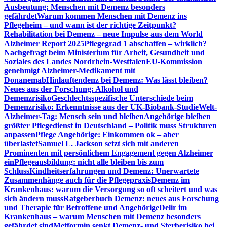
Ausbeutung: Menschen mit Demenz besonders
gefährdet
Warum kommen Menschen mit Demenz ins
Pflegeheim – und wann ist der richtige Zeitpunkt?
Rehabilitation bei Demenz – neue Impulse aus dem World
Alzheimer Report 2025
Pflegegrad 1 abschaffen – wirklich?
Nachgefragt beim Ministerium für Arbeit, Gesundheit und
Soziales des Landes Nordrhein-Westfalen
EU-Kommission
genehmigt Alzheimer-Medikament mit
Donanemab
Hinlauftendenz bei Demenz: Was lässt bleiben?
Neues aus der Forschung: Alkohol und
Demenzrisiko
Geschlechtsspezifische Unterschiede beim
Demenzrisiko: Erkenntnisse aus der UK-Biobank-Studie
Welt-
Alzheimer-Tag: Mensch sein und bleiben
Angehörige bleiben
größter Pflegedienst in Deutschland – Politik muss Strukturen
anpassen
Pflege Angehörige: Einkommen ok – aber
überlastet
Samuel L. Jackson setzt sich mit anderen
Prominenten mit persönlichem Engagement gegen Alzheimer
ein
Pflegeausbildung: nicht alle bleiben bis zum
Schluss
Kindheitserfahrungen und Demenz: Unerwartete
Zusammenhänge auch für die Pflegepraxis
Demenz im
Krankenhaus: warum die Versorgung so oft scheitert und was
sich ändern muss
Ratgeberbuch Demenz: neues aus Forschung
und Therapie für Betroffene und Angehörige
Delir im
Krankenhaus – warum Menschen mit Demenz besonders
gefährdet sind
Metformin senkt Demenz- und Sterberisiko bei