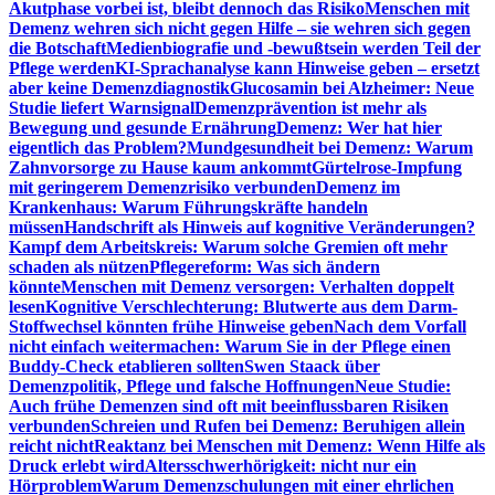
Akutphase vorbei ist, bleibt dennoch das Risiko
Menschen mit
Demenz wehren sich nicht gegen Hilfe – sie wehren sich gegen
die Botschaft
Medienbiografie und -bewußtsein werden Teil der
Pflege werden
KI-Sprachanalyse kann Hinweise geben – ersetzt
aber keine Demenzdiagnostik
Glucosamin bei Alzheimer: Neue
Studie liefert Warnsignal
Demenzprävention ist mehr als
Bewegung und gesunde Ernährung
Demenz: Wer hat hier
eigentlich das Problem?
Mundgesundheit bei Demenz: Warum
Zahnvorsorge zu Hause kaum ankommt
Gürtelrose-Impfung
mit geringerem Demenzrisiko verbunden
Demenz im
Krankenhaus: Warum Führungskräfte handeln
müssen
Handschrift als Hinweis auf kognitive Veränderungen?
Kampf dem Arbeitskreis: Warum solche Gremien oft mehr
schaden als nützen
Pflegereform: Was sich ändern
könnte
Menschen mit Demenz versorgen: Verhalten doppelt
lesen
Kognitive Verschlechterung: Blutwerte aus dem Darm-
Stoffwechsel könnten frühe Hinweise geben
Nach dem Vorfall
nicht einfach weitermachen: Warum Sie in der Pflege einen
Buddy-Check etablieren sollten
Swen Staack über
Demenzpolitik, Pflege und falsche Hoffnungen
Neue Studie:
Auch frühe Demenzen sind oft mit beeinflussbaren Risiken
verbunden
Schreien und Rufen bei Demenz: Beruhigen allein
reicht nicht
Reaktanz bei Menschen mit Demenz: Wenn Hilfe als
Druck erlebt wird
Altersschwerhörigkeit: nicht nur ein
Hörproblem
Warum Demenzschulungen mit einer ehrlichen