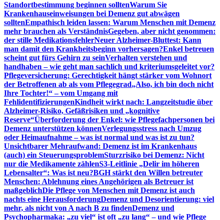
Standortbestimmung beginnen sollten
Warum Sie
Krankenhauseinweisungen bei Demenz gut abwägen
sollten
Empathisch leiden lassen: Warum Menschen mit Demenz
mehr brauchen als Verständnis
Gegeben, aber nicht genommen:
der stille Medikationsfehler
Neuer Alzheimer-Bluttest: Kann
man damit den Krankheitsbeginn vorhersagen?
Enkel betreuen
scheint gut fürs Gehirn zu sein
Verhalten verstehen und
handhaben – wie geht man sachlich und kriteriumsgeleitet vor?
Pflegeversicherung: Gerechtigkeit hängt stärker vom Wohnort
der Betroffenen ab als vom Pflegegrad
„Also, ich bin doch nicht
Ihre Tochter!“ – vom Umgang mit
Fehlidentifizierungen
Kindheit wirkt nach: Langzeitstudie über
Alzheimer-Risiko, Gefäßrisiken und „kognitive
Reserve“
Überforderung der Enkel: wie Pflegefachpersonen bei
Demenz unterstützen können
Verlegungsstress nach Umzug
oder Heimaufnahme – was ist normal und was ist zu tun?
Unsichtbarer Mehraufwand: Demenz ist im Krankenhaus
(auch) ein Steuerungsproblem
Sturzrisiko bei Demenz: Nicht
nur die Medikamente zählen
S3-Leitlinie „Delir im höheren
Lebensalter“: Was ist neu?
BGH stärkt den Willen betreuter
Menschen: Ablehnung eines Angehörigen als Betreuer ist
maßgeblich
Die Pflege von Menschen mit Demenz ist auch
nachts eine Herausforderung
Demenz und Desorientierung: viel
mehr, als nicht von A nach B zu finden
Demenz und
Psychopharmaka: „zu viel“ ist oft „zu lang“ – und wie Pflege