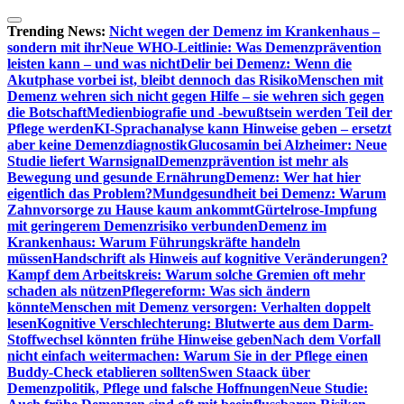
Zum
Inhalt
Trending News:
Nicht wegen der Demenz im Krankenhaus –
springen
sondern mit ihr
Neue WHO-Leitlinie: Was Demenzprävention
leisten kann – und was nicht
Delir bei Demenz: Wenn die
Akutphase vorbei ist, bleibt dennoch das Risiko
Menschen mit
Demenz wehren sich nicht gegen Hilfe – sie wehren sich gegen
die Botschaft
Medienbiografie und -bewußtsein werden Teil der
Pflege werden
KI-Sprachanalyse kann Hinweise geben – ersetzt
aber keine Demenzdiagnostik
Glucosamin bei Alzheimer: Neue
Studie liefert Warnsignal
Demenzprävention ist mehr als
Bewegung und gesunde Ernährung
Demenz: Wer hat hier
eigentlich das Problem?
Mundgesundheit bei Demenz: Warum
Zahnvorsorge zu Hause kaum ankommt
Gürtelrose-Impfung
mit geringerem Demenzrisiko verbunden
Demenz im
Krankenhaus: Warum Führungskräfte handeln
müssen
Handschrift als Hinweis auf kognitive Veränderungen?
Kampf dem Arbeitskreis: Warum solche Gremien oft mehr
schaden als nützen
Pflegereform: Was sich ändern
könnte
Menschen mit Demenz versorgen: Verhalten doppelt
lesen
Kognitive Verschlechterung: Blutwerte aus dem Darm-
Stoffwechsel könnten frühe Hinweise geben
Nach dem Vorfall
nicht einfach weitermachen: Warum Sie in der Pflege einen
Buddy-Check etablieren sollten
Swen Staack über
Demenzpolitik, Pflege und falsche Hoffnungen
Neue Studie: