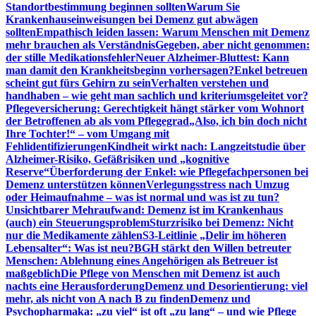
Standortbestimmung beginnen sollten
Warum Sie
Krankenhauseinweisungen bei Demenz gut abwägen
sollten
Empathisch leiden lassen: Warum Menschen mit Demenz
mehr brauchen als Verständnis
Gegeben, aber nicht genommen:
der stille Medikationsfehler
Neuer Alzheimer-Bluttest: Kann
man damit den Krankheitsbeginn vorhersagen?
Enkel betreuen
scheint gut fürs Gehirn zu sein
Verhalten verstehen und
handhaben – wie geht man sachlich und kriteriumsgeleitet vor?
Pflegeversicherung: Gerechtigkeit hängt stärker vom Wohnort
der Betroffenen ab als vom Pflegegrad
„Also, ich bin doch nicht
Ihre Tochter!“ – vom Umgang mit
Fehlidentifizierungen
Kindheit wirkt nach: Langzeitstudie über
Alzheimer-Risiko, Gefäßrisiken und „kognitive
Reserve“
Überforderung der Enkel: wie Pflegefachpersonen bei
Demenz unterstützen können
Verlegungsstress nach Umzug
oder Heimaufnahme – was ist normal und was ist zu tun?
Unsichtbarer Mehraufwand: Demenz ist im Krankenhaus
(auch) ein Steuerungsproblem
Sturzrisiko bei Demenz: Nicht
nur die Medikamente zählen
S3-Leitlinie „Delir im höheren
Lebensalter“: Was ist neu?
BGH stärkt den Willen betreuter
Menschen: Ablehnung eines Angehörigen als Betreuer ist
maßgeblich
Die Pflege von Menschen mit Demenz ist auch
nachts eine Herausforderung
Demenz und Desorientierung: viel
mehr, als nicht von A nach B zu finden
Demenz und
Psychopharmaka: „zu viel“ ist oft „zu lang“ – und wie Pflege