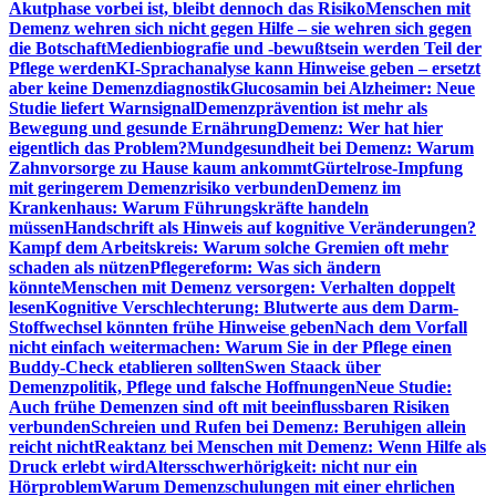
Akutphase vorbei ist, bleibt dennoch das Risiko
Menschen mit
Demenz wehren sich nicht gegen Hilfe – sie wehren sich gegen
die Botschaft
Medienbiografie und -bewußtsein werden Teil der
Pflege werden
KI-Sprachanalyse kann Hinweise geben – ersetzt
aber keine Demenzdiagnostik
Glucosamin bei Alzheimer: Neue
Studie liefert Warnsignal
Demenzprävention ist mehr als
Bewegung und gesunde Ernährung
Demenz: Wer hat hier
eigentlich das Problem?
Mundgesundheit bei Demenz: Warum
Zahnvorsorge zu Hause kaum ankommt
Gürtelrose-Impfung
mit geringerem Demenzrisiko verbunden
Demenz im
Krankenhaus: Warum Führungskräfte handeln
müssen
Handschrift als Hinweis auf kognitive Veränderungen?
Kampf dem Arbeitskreis: Warum solche Gremien oft mehr
schaden als nützen
Pflegereform: Was sich ändern
könnte
Menschen mit Demenz versorgen: Verhalten doppelt
lesen
Kognitive Verschlechterung: Blutwerte aus dem Darm-
Stoffwechsel könnten frühe Hinweise geben
Nach dem Vorfall
nicht einfach weitermachen: Warum Sie in der Pflege einen
Buddy-Check etablieren sollten
Swen Staack über
Demenzpolitik, Pflege und falsche Hoffnungen
Neue Studie:
Auch frühe Demenzen sind oft mit beeinflussbaren Risiken
verbunden
Schreien und Rufen bei Demenz: Beruhigen allein
reicht nicht
Reaktanz bei Menschen mit Demenz: Wenn Hilfe als
Druck erlebt wird
Altersschwerhörigkeit: nicht nur ein
Hörproblem
Warum Demenzschulungen mit einer ehrlichen