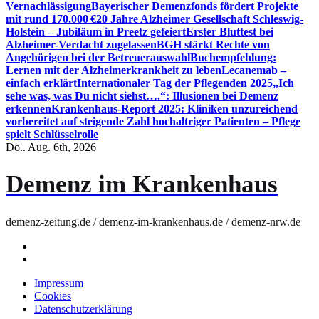
Vernachlässigung
Bayerischer Demenzfonds fördert Projekte
mit rund 170.000 €
20 Jahre Alzheimer Gesellschaft Schleswig-
Holstein – Jubiläum in Preetz gefeiert
Erster Bluttest bei
Alzheimer-Verdacht zugelassen
BGH stärkt Rechte von
Angehörigen bei der Betreuerauswahl
Buchempfehlung:
Lernen mit der Alzheimerkrankheit zu leben
Lecanemab –
einfach erklärt
Internationaler Tag der Pflegenden 2025
„Ich
sehe was, was Du nicht siehst….“: Illusionen bei Demenz
erkennen
Krankenhaus-Report 2025: Kliniken unzureichend
vorbereitet auf steigende Zahl hochaltriger Patienten – Pflege
spielt Schlüsselrolle
Do.. Aug. 6th, 2026
Demenz im Krankenhaus
demenz-zeitung.de / demenz-im-krankenhaus.de / demenz-nrw.de
Impressum
Cookies
Datenschutzerklärung