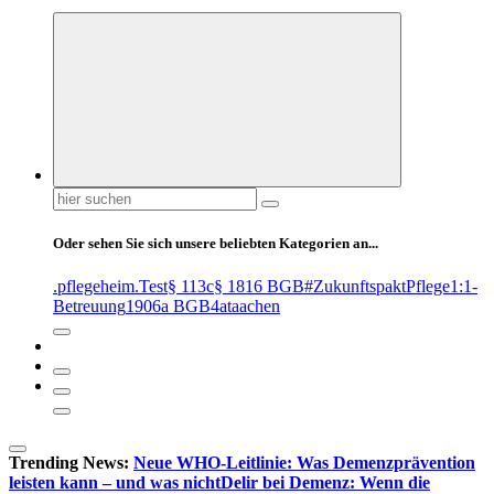
Suchen
nach:
Oder sehen Sie sich unsere beliebten Kategorien an...
.pflegeheim
.Test
§ 113c
§ 1816 BGB
#ZukunftspaktPflege
1:1-
Betreuung
1906a BGB
4at
aachen
Trending News:
Neue WHO-Leitlinie: Was Demenzprävention
leisten kann – und was nicht
Delir bei Demenz: Wenn die