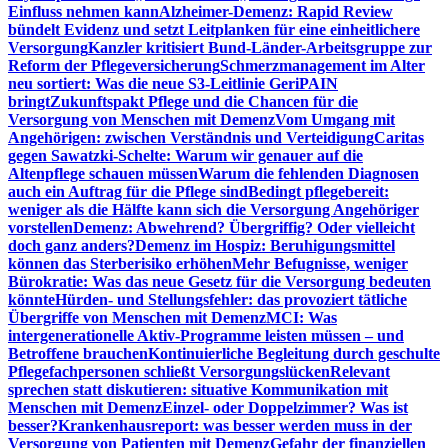
Einfluss nehmen kann
Alzheimer-Demenz: Rapid Review
bündelt Evidenz und setzt Leitplanken für eine einheitlichere
Versorgung
Kanzler kritisiert Bund-Länder-Arbeitsgruppe zur
Reform der Pflegeversicherung
Schmerzmanagement im Alter
neu sortiert: Was die neue S3-Leitlinie GeriPAIN
bringt
Zukunftspakt Pflege und die Chancen für die
Versorgung von Menschen mit Demenz
Vom Umgang mit
Angehörigen: zwischen Verständnis und Verteidigung
Caritas
gegen Sawatzki-Schelte: Warum wir genauer auf die
Altenpflege schauen müssen
Warum die fehlenden Diagnosen
auch ein Auftrag für die Pflege sind
Bedingt pflegebereit:
weniger als die Hälfte kann sich die Versorgung Angehöriger
vorstellen
Demenz: Abwehrend? Übergriffig? Oder vielleicht
doch ganz anders?
Demenz im Hospiz: Beruhigungsmittel
können das Sterberisiko erhöhen
Mehr Befugnisse, weniger
Bürokratie: Was das neue Gesetz für die Versorgung bedeuten
könnte
Hürden- und Stellungsfehler: das provoziert tätliche
Übergriffe von Menschen mit Demenz
MCI: Was
intergenerationelle Aktiv-Programme leisten müssen – und
Betroffene brauchen
Kontinuierliche Begleitung durch geschulte
Pflegefachpersonen schließt Versorgungslücken
Relevant
sprechen statt diskutieren: situative Kommunikation mit
Menschen mit Demenz
Einzel- oder Doppelzimmer? Was ist
besser?
Krankenhausreport: was besser werden muss in der
Versorgung von Patienten mit Demenz
Gefahr der finanziellen