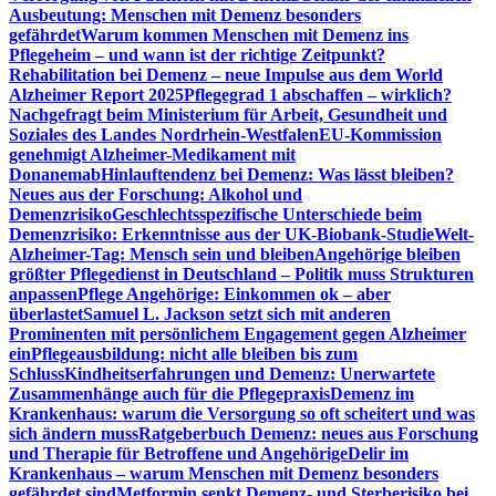
Ausbeutung: Menschen mit Demenz besonders
gefährdet
Warum kommen Menschen mit Demenz ins
Pflegeheim – und wann ist der richtige Zeitpunkt?
Rehabilitation bei Demenz – neue Impulse aus dem World
Alzheimer Report 2025
Pflegegrad 1 abschaffen – wirklich?
Nachgefragt beim Ministerium für Arbeit, Gesundheit und
Soziales des Landes Nordrhein-Westfalen
EU-Kommission
genehmigt Alzheimer-Medikament mit
Donanemab
Hinlauftendenz bei Demenz: Was lässt bleiben?
Neues aus der Forschung: Alkohol und
Demenzrisiko
Geschlechtsspezifische Unterschiede beim
Demenzrisiko: Erkenntnisse aus der UK-Biobank-Studie
Welt-
Alzheimer-Tag: Mensch sein und bleiben
Angehörige bleiben
größter Pflegedienst in Deutschland – Politik muss Strukturen
anpassen
Pflege Angehörige: Einkommen ok – aber
überlastet
Samuel L. Jackson setzt sich mit anderen
Prominenten mit persönlichem Engagement gegen Alzheimer
ein
Pflegeausbildung: nicht alle bleiben bis zum
Schluss
Kindheitserfahrungen und Demenz: Unerwartete
Zusammenhänge auch für die Pflegepraxis
Demenz im
Krankenhaus: warum die Versorgung so oft scheitert und was
sich ändern muss
Ratgeberbuch Demenz: neues aus Forschung
und Therapie für Betroffene und Angehörige
Delir im
Krankenhaus – warum Menschen mit Demenz besonders
gefährdet sind
Metformin senkt Demenz- und Sterberisiko bei