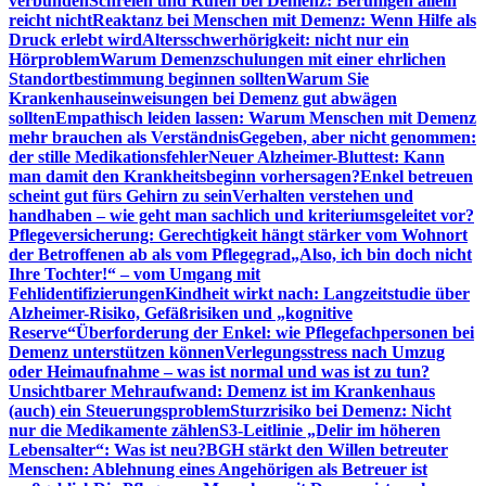
verbunden
Schreien und Rufen bei Demenz: Beruhigen allein
reicht nicht
Reaktanz bei Menschen mit Demenz: Wenn Hilfe als
Druck erlebt wird
Altersschwerhörigkeit: nicht nur ein
Hörproblem
Warum Demenzschulungen mit einer ehrlichen
Standortbestimmung beginnen sollten
Warum Sie
Krankenhauseinweisungen bei Demenz gut abwägen
sollten
Empathisch leiden lassen: Warum Menschen mit Demenz
mehr brauchen als Verständnis
Gegeben, aber nicht genommen:
der stille Medikationsfehler
Neuer Alzheimer-Bluttest: Kann
man damit den Krankheitsbeginn vorhersagen?
Enkel betreuen
scheint gut fürs Gehirn zu sein
Verhalten verstehen und
handhaben – wie geht man sachlich und kriteriumsgeleitet vor?
Pflegeversicherung: Gerechtigkeit hängt stärker vom Wohnort
der Betroffenen ab als vom Pflegegrad
„Also, ich bin doch nicht
Ihre Tochter!“ – vom Umgang mit
Fehlidentifizierungen
Kindheit wirkt nach: Langzeitstudie über
Alzheimer-Risiko, Gefäßrisiken und „kognitive
Reserve“
Überforderung der Enkel: wie Pflegefachpersonen bei
Demenz unterstützen können
Verlegungsstress nach Umzug
oder Heimaufnahme – was ist normal und was ist zu tun?
Unsichtbarer Mehraufwand: Demenz ist im Krankenhaus
(auch) ein Steuerungsproblem
Sturzrisiko bei Demenz: Nicht
nur die Medikamente zählen
S3-Leitlinie „Delir im höheren
Lebensalter“: Was ist neu?
BGH stärkt den Willen betreuter
Menschen: Ablehnung eines Angehörigen als Betreuer ist