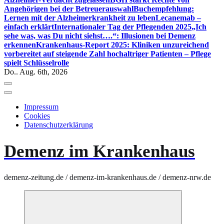
Angehörigen bei der Betreuerauswahl
Buchempfehlung:
Lernen mit der Alzheimerkrankheit zu leben
Lecanemab –
einfach erklärt
Internationaler Tag der Pflegenden 2025
„Ich
sehe was, was Du nicht siehst….“: Illusionen bei Demenz
erkennen
Krankenhaus-Report 2025: Kliniken unzureichend
vorbereitet auf steigende Zahl hochaltriger Patienten – Pflege
spielt Schlüsselrolle
Do.. Aug. 6th, 2026
Impressum
Cookies
Datenschutzerklärung
Demenz im Krankenhaus
demenz-zeitung.de / demenz-im-krankenhaus.de / demenz-nrw.de