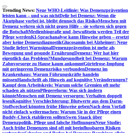
Zum
Inhalt
Trending News:
Neue WHO-Leitlinie: Was Demenzprävention
springen
leisten kann – und was nicht
Delir bei Demenz: Wenn die
Akutphase vorbei ist, bleibt dennoch das Risiko
Menschen mit
Demenz wehren sich nicht gegen Hilfe – sie wehren sich gegen
die Botschaft
Medienbiografie und -bewußtsein werden Teil der
Pflege werden
KI-Sprachanalyse kann Hinweise geben – ersetzt
aber keine Demenzdiagnostik
Glucosamin bei Alzheimer: Neue
Studie liefert Warnsignal
Demenzprävention ist mehr als
Bewegung und gesunde Ernährung
Demenz: Wer hat hier
eigentlich das Problem?
Mundgesundheit bei Demenz: Warum
Zahnvorsorge zu Hause kaum ankommt
Gürtelrose-Impfung
mit geringerem Demenzrisiko verbunden
Demenz im
Krankenhaus: Warum Führungskräfte handeln
müssen
Handschrift als Hinweis auf kognitive Veränderungen?
Kampf dem Arbeitskreis: Warum solche Gremien oft mehr
schaden als nützen
Pflegereform: Was sich ändern
könnte
Menschen mit Demenz versorgen: Verhalten doppelt
lesen
Kognitive Verschlechterung: Blutwerte aus dem Darm-
Stoffwechsel könnten frühe Hinweise geben
Nach dem Vorfall
nicht einfach weitermachen: Warum Sie in der Pflege einen
Buddy-Check etablieren sollten
Swen Staack über
Demenzpolitik, Pflege und falsche Hoffnungen
Neue Studie:
Auch frühe Demenzen sind oft mit beeinflussbaren Risiken