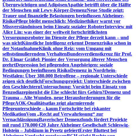
Übergewichtigen und Adipösen
Apathie betrifft über die Hälfte
der Menschen mit Lewy-Körper-Demenz
Neue Studie zeigt:
Trauer und finanzielle Belastungen beeinflussen Alzheimer-
Risiko
Pflege bleibt menschlich: Medizinethiker warnt vor
Missverständnissen beim Einsatz sozialer Roboter
Interview mit
Alice Lin: was einer der weltweit fortschrittlichsten
Versorgungsroboter im Dienste der Pflege derzeit kann – und
was nicht
Künstliche Intelligenz erkennt Demenzrisiko schon in
der Notaufnahme
Klinik ohne Reiz: vom Umgang mit
selbststimulierendem Verhalten
Bundesverdienstkreuz für Prof.
Dr. Elmar Gräßel: Pionier der Versorgung älterer Menschen
geehrt
Depression bei pflegenden Angehörigen: soziale
Bedingungen beeinflussen Risiko
Demenz in Nordrhein-
Westfalen: Über 380.000 Betroffene – regionale Unterschiede
zeigen sich deutlich
Forschungsprojekt: Unterschiede zwischen
den Geschlechtern
Untersuchung: Vorsicht beim Einsatz von
Benzodiazepinen
Ist die Ehe schlecht fürs Gehirn?
Demenz und
Trauma – Alte Wunden, neue Herausforderungen für die
Pflege
AOK-Qualitätsatlas zeigt alarmierende
Pflegeunterschiede – kaum Fortschritte bei riskanter
Medikation
Vom „Recht auf Verwahrlosung“ zur
Vernachlässigung
Bayerischer Demenzfonds fördert Projekte
mit rund 170.000 €
20 Jahre Alzheimer Gesellschaft Schleswig-
Holstein – Jubiläum in Preetz gefeiert
Erster Bluttest bei
Alzheimer-Verdacht zugelassen
BGH stärkt Rechte von