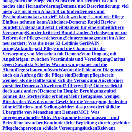
maßgeblich
Die Pflege von Menschen mit Demenz ist auch
nachts eine Herausforderung
Demenz und Desorientierung: viel
mehr, als nicht von A nach B zu finden
Demenz und
Psychopharmaka: „zu viel“ ist oft „zu lang“ – und wie Pflege
Einfluss nehmen kann
Alzheimer-Demenz: Rapid Review
bündelt Evidenz und setzt Leitplanken für eine einheitlichere
Versorgung
Kanzler kritisiert Bund-Länder-Arbeitsgruppe zur
Reform der Pflegeversicherung
Schmerzmanagement im Alter
neu sortiert: Was die neue S3-Leitlinie GeriPAIN
bringt
Zukunftspakt Pflege und die Chancen für die
Versorgung von Menschen mit Demenz
Vom Umgang mit
Angehörigen: zwischen Verständnis und Verteidigung
Caritas
gegen Sawatzki-Schelte: Warum wir genauer auf die
Altenpflege schauen müssen
Warum die fehlenden Diagnosen
auch ein Auftrag für die Pflege sind
Bedingt pflegebereit:
weniger als die Hälfte kann sich die Versorgung Angehöriger
vorstellen
Demenz: Abwehrend? Übergriffig? Oder vielleicht
doch ganz anders?
Demenz im Hospiz: Beruhigungsmittel
können das Sterberisiko erhöhen
Mehr Befugnisse, weniger
Bürokratie: Was das neue Gesetz für die Versorgung bedeuten
könnte
Hürden- und Stellungsfehler: das provoziert tätliche
Übergriffe von Menschen mit Demenz
MCI: Was
intergenerationelle Aktiv-Programme leisten müssen – und
Betroffene brauchen
Kontinuierliche Begleitung durch geschulte
Pflegefachpersonen schließt Versorgungslücken
Relevant