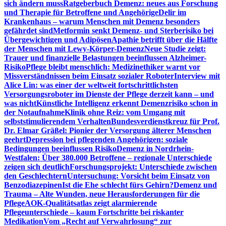
sich ändern muss
Ratgeberbuch Demenz: neues aus Forschung
und Therapie für Betroffene und Angehörige
Delir im
Krankenhaus – warum Menschen mit Demenz besonders
gefährdet sind
Metformin senkt Demenz- und Sterberisiko bei
Übergewichtigen und Adipösen
Apathie betrifft über die Hälfte
der Menschen mit Lewy-Körper-Demenz
Neue Studie zeigt:
Trauer und finanzielle Belastungen beeinflussen Alzheimer-
Risiko
Pflege bleibt menschlich: Medizinethiker warnt vor
Missverständnissen beim Einsatz sozialer Roboter
Interview mit
Alice Lin: was einer der weltweit fortschrittlichsten
Versorgungsroboter im Dienste der Pflege derzeit kann – und
was nicht
Künstliche Intelligenz erkennt Demenzrisiko schon in
der Notaufnahme
Klinik ohne Reiz: vom Umgang mit
selbststimulierendem Verhalten
Bundesverdienstkreuz für Prof.
Dr. Elmar Gräßel: Pionier der Versorgung älterer Menschen
geehrt
Depression bei pflegenden Angehörigen: soziale
Bedingungen beeinflussen Risiko
Demenz in Nordrhein-
Westfalen: Über 380.000 Betroffene – regionale Unterschiede
zeigen sich deutlich
Forschungsprojekt: Unterschiede zwischen
den Geschlechtern
Untersuchung: Vorsicht beim Einsatz von
Benzodiazepinen
Ist die Ehe schlecht fürs Gehirn?
Demenz und
Trauma – Alte Wunden, neue Herausforderungen für die
Pflege
AOK-Qualitätsatlas zeigt alarmierende
Pflegeunterschiede – kaum Fortschritte bei riskanter
Medikation
Vom „Recht auf Verwahrlosung“ zur