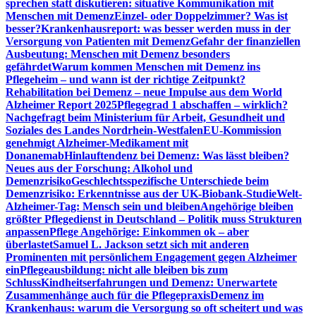
sprechen statt diskutieren: situative Kommunikation mit
Menschen mit Demenz
Einzel- oder Doppelzimmer? Was ist
besser?
Krankenhausreport: was besser werden muss in der
Versorgung von Patienten mit Demenz
Gefahr der finanziellen
Ausbeutung: Menschen mit Demenz besonders
gefährdet
Warum kommen Menschen mit Demenz ins
Pflegeheim – und wann ist der richtige Zeitpunkt?
Rehabilitation bei Demenz – neue Impulse aus dem World
Alzheimer Report 2025
Pflegegrad 1 abschaffen – wirklich?
Nachgefragt beim Ministerium für Arbeit, Gesundheit und
Soziales des Landes Nordrhein-Westfalen
EU-Kommission
genehmigt Alzheimer-Medikament mit
Donanemab
Hinlauftendenz bei Demenz: Was lässt bleiben?
Neues aus der Forschung: Alkohol und
Demenzrisiko
Geschlechtsspezifische Unterschiede beim
Demenzrisiko: Erkenntnisse aus der UK-Biobank-Studie
Welt-
Alzheimer-Tag: Mensch sein und bleiben
Angehörige bleiben
größter Pflegedienst in Deutschland – Politik muss Strukturen
anpassen
Pflege Angehörige: Einkommen ok – aber
überlastet
Samuel L. Jackson setzt sich mit anderen
Prominenten mit persönlichem Engagement gegen Alzheimer
ein
Pflegeausbildung: nicht alle bleiben bis zum
Schluss
Kindheitserfahrungen und Demenz: Unerwartete
Zusammenhänge auch für die Pflegepraxis
Demenz im
Krankenhaus: warum die Versorgung so oft scheitert und was