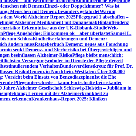
en müssen – und Betroffene brauchen
Kontinuierliche Begleitung
t Menschen mit Demenz
Einzel- oder Doppelzimmer? Was ist
utung: Menschen mit Demenz besonders gefährdet
Warum
aus dem World Alzheimer Report 2025
Pflegegrad 1 abschaffen –
ehmigt Alzheimer-Medikament mit Donanemab
Hinlauftendenz
menzrisiko: Erkenntnisse aus der UK-Biobank-Studie
Welt-
en
Pflege Angehörige: Einkommen ok – aber überlastet
Samuel L.
 bis zum Schluss
Kindheitserfahrungen und Demenz:
sich ändern muss
Ratgeberbuch Demenz: neues aus Forschung
ormin senkt Demenz- und Sterberisiko bei Übergewichtigen und
ungen beeinflussen Alzheimer-Risiko
Pflege bleibt menschlich:
rittlichsten Versorgungsroboter im Dienste der Pflege derzeit
lbststimulierendem Verhalten
Bundesverdienstkreuz für Prof. Dr.
flussen Risiko
Demenz in Nordrhein-Westfalen: Über 380.000
: Vorsicht beim Einsatz von Benzodiazepinen
Ist die Ehe
erende Pflegeunterschiede – kaum Fortschritte bei riskanter
0 Jahre Alzheimer Gesellschaft Schleswig-Holstein – Jubiläum in
empfehlung: Lernen mit der Alzheimerkrankheit zu
Demenz erkennen
Krankenhaus-Report 2025: Kliniken