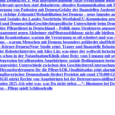
n mit Demenz
MCI: Was intergenerationelle Aktiv-Programme leist
Relevant sprechen statt diskutieren: situative Kommunikation mi
sorgung von Patienten mit Demenz
Gefahr der finanziellen Ausbe
 richtige Zeitpunkt?
Rehabilitation bei Demenz – neue Impulse 
 und Soziales des Landes Nordrhein-Westfalen
EU-Kommission gen
ol und Demenzrisiko
Geschlechtsspezifische Unterschiede beim De
ter Pflegedienst in Deutschland – Politik muss Strukturen anpass
ngagement gegen Alzheimer ein
Pflegeausbildung: nicht alle bleiben
m Krankenhaus: warum die Versorgung so oft scheitert und was 
aus – warum Menschen mit Demenz besonders gefährdet sind
Metf
ewy-Körper-Demenz
Neue Studie zeigt: Trauer und finanzielle Belast
ler Roboter
Interview mit Alice Lin: was einer der weltweit fortsch
ko schon in der Notaufnahme
Klinik ohne Reiz: vom Umgang mit se
epression bei pflegenden Angehörigen: soziale Bedingungen beein
gsprojekt: Unterschiede zwischen den Geschlechtern
Untersuchung
erausforderungen für die Pflege
AOK-Qualitätsatlas zeigt alarmi
ung
Bayerischer Demenzfonds fördert Projekte mit rund 170.000 €
2
BGH stärkt Rechte von Angehörigen bei der Betreuerauswahl
Buch
enden 2025
„Ich sehe was, was Du nicht siehst….“: Illusionen bei 
 – Pflege spielt Schlüsselrolle