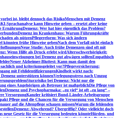
orbei ist, bleibt dennoch das Risiko
Menschen mit Demenz
n
KI-Sprachanalyse kann Hinweise geben – ersetzt aber keine
de Ernährung
Demenz: Wer hat hier eigentlich das Problem?
verbunden
Demenz im Krankenhaus: Warum Führungskräfte
chaden als nützen
Pflegereform: Was sich ändern
el könnten frühe Hinweise geben
Nach dem Vorfall nicht einfach
 Hoffnungen
Neue Studie: Auch frühe Demenzen sind oft mit
z: Wenn Hilfe als Druck erlebt wird
Altersschwerhörigkeit:
hauseinweisungen bei Demenz gut abwägen sollten
Empathisch
fehler
Neuer Alzheimer-Bluttest: Kann man damit den
achlich und kriteriumsgeleitet vor?
Pflegeversicherung:
mgang mit Fehlidentifizierungen
Kindheit wirkt nach:
i Demenz unterstützen können
Verlegungsstress nach Umzug
uerungsproblem
Sturzrisiko bei Demenz: Nicht nur die
ng eines Angehörigen als Betreuer ist maßgeblich
Die Pflege von
den
Demenz und Psychopharmaka: „zu viel“ ist oft „zu lang“ –
here Versorgung
Kanzler kritisiert Bund-Länder-Arbeitsgruppe
pakt Pflege und die Chancen für die Versorgung von Menschen
nauer auf die Altenpflege schauen müssen
Warum die fehlenden
rstellen
Demenz: Abwehrend? Übergriffig? Oder vielleicht doch
s neue Gesetz für die Versorgung bedeuten könnte
Hürden- und