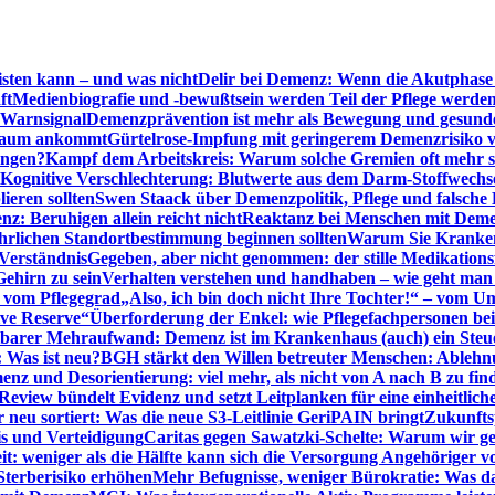
sten kann – und was nicht
Delir bei Demenz: Wenn die Akutphase v
ft
Medienbiografie und -bewußtsein werden Teil der Pflege werde
t Warnsignal
Demenzprävention ist mehr als Bewegung und gesun
 kaum ankommt
Gürtelrose-Impfung mit geringerem Demenzrisiko 
ungen?
Kampf dem Arbeitskreis: Warum solche Gremien oft mehr s
Kognitive Verschlechterung: Blutwerte aus dem Darm-Stoffwechs
ieren sollten
Swen Staack über Demenzpolitik, Pflege und falsche
z: Beruhigen allein reicht nicht
Reaktanz bei Menschen mit Demen
rlichen Standortbestimmung beginnen sollten
Warum Sie Kranken
Verständnis
Gegeben, aber nicht genommen: der stille Medikations
Gehirn zu sein
Verhalten verstehen und handhaben – wie geht man s
s vom Pflegegrad
„Also, ich bin doch nicht Ihre Tochter!“ – vom U
ive Reserve“
Überforderung der Enkel: wie Pflegefachpersonen be
tbarer Mehraufwand: Demenz ist im Krankenhaus (auch) ein Ste
: Was ist neu?
BGH stärkt den Willen betreuter Menschen: Ablehnu
nz und Desorientierung: viel mehr, als nicht von A nach B zu fin
view bündelt Evidenz und setzt Leitplanken für eine einheitlic
eu sortiert: Was die neue S3-Leitlinie GeriPAIN bringt
Zukunfts
s und Verteidigung
Caritas gegen Sawatzki-Schelte: Warum wir ge
it: weniger als die Hälfte kann sich die Versorgung Angehöriger vo
terberisiko erhöhen
Mehr Befugnisse, weniger Bürokratie: Was da