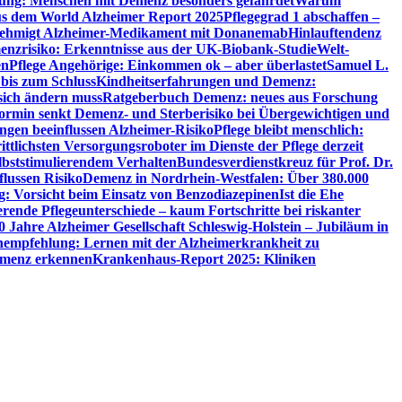
utung: Menschen mit Demenz besonders gefährdet
Warum
aus dem World Alzheimer Report 2025
Pflegegrad 1 abschaffen –
ehmigt Alzheimer-Medikament mit Donanemab
Hinlauftendenz
menzrisiko: Erkenntnisse aus der UK-Biobank-Studie
Welt-
en
Pflege Angehörige: Einkommen ok – aber überlastet
Samuel L.
 bis zum Schluss
Kindheitserfahrungen und Demenz:
sich ändern muss
Ratgeberbuch Demenz: neues aus Forschung
ormin senkt Demenz- und Sterberisiko bei Übergewichtigen und
ungen beeinflussen Alzheimer-Risiko
Pflege bleibt menschlich:
rittlichsten Versorgungsroboter im Dienste der Pflege derzeit
lbststimulierendem Verhalten
Bundesverdienstkreuz für Prof. Dr.
flussen Risiko
Demenz in Nordrhein-Westfalen: Über 380.000
: Vorsicht beim Einsatz von Benzodiazepinen
Ist die Ehe
erende Pflegeunterschiede – kaum Fortschritte bei riskanter
0 Jahre Alzheimer Gesellschaft Schleswig-Holstein – Jubiläum in
empfehlung: Lernen mit der Alzheimerkrankheit zu
Demenz erkennen
Krankenhaus-Report 2025: Kliniken