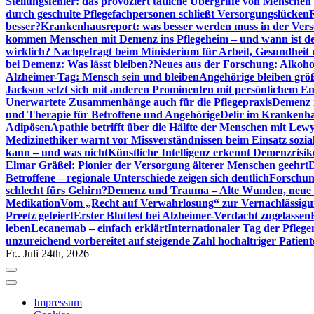
Stellungsfehler: das provoziert tätliche Übergriffe von Mensche
durch geschulte Pflegefachpersonen schließt Versorgungslücken
besser?
Krankenhausreport: was besser werden muss in der Ver
kommen Menschen mit Demenz ins Pflegeheim – und wann ist der
wirklich? Nachgefragt beim Ministerium für Arbeit, Gesundheit
bei Demenz: Was lässt bleiben?
Neues aus der Forschung: Alkoh
Alzheimer-Tag: Mensch sein und bleiben
Angehörige bleiben größ
Jackson setzt sich mit anderen Prominenten mit persönlichem E
Unerwartete Zusammenhänge auch für die Pflegepraxis
Demenz i
und Therapie für Betroffene und Angehörige
Delir im Krankenh
Adipösen
Apathie betrifft über die Hälfte der Menschen mit L
Medizinethiker warnt vor Missverständnissen beim Einsatz sozia
kann – und was nicht
Künstliche Intelligenz erkennt Demenzrisi
Elmar Gräßel: Pionier der Versorgung älterer Menschen geehrt
D
Betroffene – regionale Unterschiede zeigen sich deutlich
Forschun
schlecht fürs Gehirn?
Demenz und Trauma – Alte Wunden, neue H
Medikation
Vom „Recht auf Verwahrlosung“ zur Vernachlässig
Preetz gefeiert
Erster Bluttest bei Alzheimer-Verdacht zugelassen
leben
Lecanemab – einfach erklärt
Internationaler Tag der Pfleg
unzureichend vorbereitet auf steigende Zahl hochaltriger Patienten
Fr.. Juli 24th, 2026
Impressum