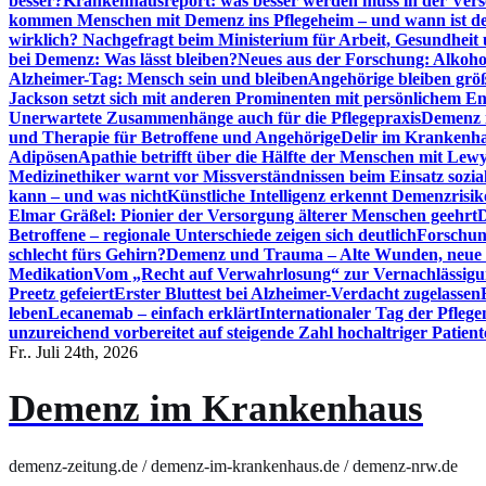
besser?
Krankenhausreport: was besser werden muss in der Ver
kommen Menschen mit Demenz ins Pflegeheim – und wann ist der
wirklich? Nachgefragt beim Ministerium für Arbeit, Gesundheit
bei Demenz: Was lässt bleiben?
Neues aus der Forschung: Alkoh
Alzheimer-Tag: Mensch sein und bleiben
Angehörige bleiben größ
Jackson setzt sich mit anderen Prominenten mit persönlichem E
Unerwartete Zusammenhänge auch für die Pflegepraxis
Demenz i
und Therapie für Betroffene und Angehörige
Delir im Krankenh
Adipösen
Apathie betrifft über die Hälfte der Menschen mit L
Medizinethiker warnt vor Missverständnissen beim Einsatz sozia
kann – und was nicht
Künstliche Intelligenz erkennt Demenzrisi
Elmar Gräßel: Pionier der Versorgung älterer Menschen geehrt
D
Betroffene – regionale Unterschiede zeigen sich deutlich
Forschun
schlecht fürs Gehirn?
Demenz und Trauma – Alte Wunden, neue H
Medikation
Vom „Recht auf Verwahrlosung“ zur Vernachlässig
Preetz gefeiert
Erster Bluttest bei Alzheimer-Verdacht zugelassen
leben
Lecanemab – einfach erklärt
Internationaler Tag der Pfleg
unzureichend vorbereitet auf steigende Zahl hochaltriger Patienten
Fr.. Juli 24th, 2026
Demenz im Krankenhaus
demenz-zeitung.de / demenz-im-krankenhaus.de / demenz-nrw.de