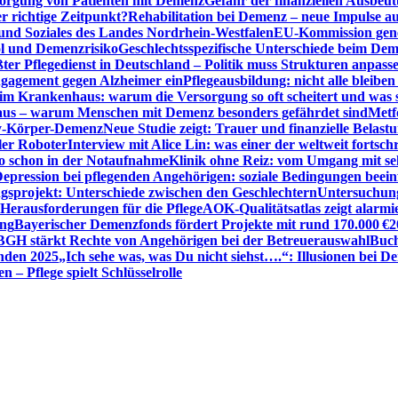
sorgung von Patienten mit Demenz
Gefahr der finanziellen Ausbe
 richtige Zeitpunkt?
Rehabilitation bei Demenz – neue Impulse 
 und Soziales des Landes Nordrhein-Westfalen
EU-Kommission gen
ol und Demenzrisiko
Geschlechtsspezifische Unterschiede beim De
ter Pflegedienst in Deutschland – Politik muss Strukturen anpass
ngagement gegen Alzheimer ein
Pflegeausbildung: nicht alle bleiben
m Krankenhaus: warum die Versorgung so oft scheitert und was 
aus – warum Menschen mit Demenz besonders gefährdet sind
Metf
ewy-Körper-Demenz
Neue Studie zeigt: Trauer und finanzielle Belast
ler Roboter
Interview mit Alice Lin: was einer der weltweit fortsch
ko schon in der Notaufnahme
Klinik ohne Reiz: vom Umgang mit se
epression bei pflegenden Angehörigen: soziale Bedingungen beein
gsprojekt: Unterschiede zwischen den Geschlechtern
Untersuchung
erausforderungen für die Pflege
AOK-Qualitätsatlas zeigt alarmi
ung
Bayerischer Demenzfonds fördert Projekte mit rund 170.000 €
2
BGH stärkt Rechte von Angehörigen bei der Betreuerauswahl
Buch
enden 2025
„Ich sehe was, was Du nicht siehst….“: Illusionen bei 
 – Pflege spielt Schlüsselrolle