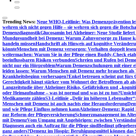
Trending News:
Neue WHO-Leitlinie: Was Demenzprävention lei
wehren sich nicht gegen Hilfe – sie wehren sich gegen die Botscha
Demenzdiagnostik
Glucosamin bei Alzheimer: Neue Studie liefer
Mundgesundheit bei Demenz: Warum Zahnvorsorge zu Hause
handeln müssen
Handschrift als Hinweis auf kognitive Veränder
könnte
Menschen mit Demenz versorgen: Verhalten doppelt lesen
weitermachen: Warum Sie in der Pflege einen Buddy-Check etabl
beeinflussbaren Risiken verbunden
Schreien und Rufen bei Demen
nicht nur ein Hörproblem
Warum Demenzschulungen mit einer eh
leiden lassen: Warum Menschen mit Demenz mehr brauchen als 
Krankheitsbeginn vorhersagen?
Enkel betreuen scheint gut fürs 
Gerechtigkeit hängt stärker vom Wohnort der Betroffenen ab al
Langzeitstudie über Alzheimer-Risiko, Gefäßrisiken und „kognit
oder Heimaufnahme – was ist normal und was ist zu tun?
Unsich
Medikamente zählen
S3-Leitlinie „Delir im höheren Lebensalter“
Menschen mit Demenz ist auch nachts eine Herausforderung
Deme
und wie Pflege Einfluss nehmen kann
Alzheimer-Demenz: Rapid Re
zur Reform der Pflegeversicherung
Schmerzmanagement im Alter n
mit Demenz
Vom Umgang mit Angehörigen: zwischen Verständni
Diagnosen auch ein Auftrag für die Pflege sind
Bedingt pflegebere
ganz anders?
Demenz im Hospiz: Beruhigungsmittel können das S