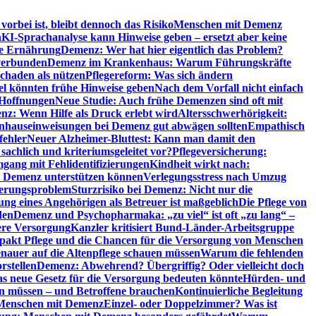
orbei ist, bleibt dennoch das Risiko
Menschen mit Demenz
n
KI-Sprachanalyse kann Hinweise geben – ersetzt aber keine
de Ernährung
Demenz: Wer hat hier eigentlich das Problem?
verbunden
Demenz im Krankenhaus: Warum Führungskräfte
chaden als nützen
Pflegereform: Was sich ändern
el könnten frühe Hinweise geben
Nach dem Vorfall nicht einfach
 Hoffnungen
Neue Studie: Auch frühe Demenzen sind oft mit
z: Wenn Hilfe als Druck erlebt wird
Altersschwerhörigkeit:
hauseinweisungen bei Demenz gut abwägen sollten
Empathisch
fehler
Neuer Alzheimer-Bluttest: Kann man damit den
achlich und kriteriumsgeleitet vor?
Pflegeversicherung:
mgang mit Fehlidentifizierungen
Kindheit wirkt nach:
i Demenz unterstützen können
Verlegungsstress nach Umzug
uerungsproblem
Sturzrisiko bei Demenz: Nicht nur die
ng eines Angehörigen als Betreuer ist maßgeblich
Die Pflege von
den
Demenz und Psychopharmaka: „zu viel“ ist oft „zu lang“ –
here Versorgung
Kanzler kritisiert Bund-Länder-Arbeitsgruppe
pakt Pflege und die Chancen für die Versorgung von Menschen
nauer auf die Altenpflege schauen müssen
Warum die fehlenden
rstellen
Demenz: Abwehrend? Übergriffig? Oder vielleicht doch
s neue Gesetz für die Versorgung bedeuten könnte
Hürden- und
en müssen – und Betroffene brauchen
Kontinuierliche Begleitung
t Menschen mit Demenz
Einzel- oder Doppelzimmer? Was ist