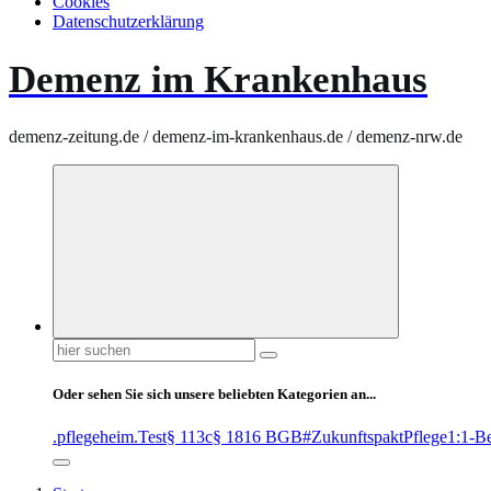
Cookies
Datenschutzerklärung
Demenz im Krankenhaus
demenz-zeitung.de / demenz-im-krankenhaus.de / demenz-nrw.de
Suchen
nach:
Oder sehen Sie sich unsere beliebten Kategorien an...
.pflegeheim
.Test
§ 113c
§ 1816 BGB
#ZukunftspaktPflege
1:1-B