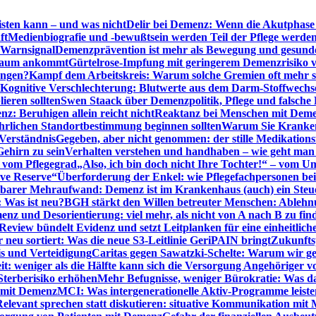
sten kann – und was nicht
Delir bei Demenz: Wenn die Akutphase v
ft
Medienbiografie und -bewußtsein werden Teil der Pflege werde
t Warnsignal
Demenzprävention ist mehr als Bewegung und gesun
 kaum ankommt
Gürtelrose-Impfung mit geringerem Demenzrisiko 
ungen?
Kampf dem Arbeitskreis: Warum solche Gremien oft mehr s
Kognitive Verschlechterung: Blutwerte aus dem Darm-Stoffwechs
ieren sollten
Swen Staack über Demenzpolitik, Pflege und falsche
z: Beruhigen allein reicht nicht
Reaktanz bei Menschen mit Demen
rlichen Standortbestimmung beginnen sollten
Warum Sie Kranken
Verständnis
Gegeben, aber nicht genommen: der stille Medikations
Gehirn zu sein
Verhalten verstehen und handhaben – wie geht man s
s vom Pflegegrad
„Also, ich bin doch nicht Ihre Tochter!“ – vom U
ive Reserve“
Überforderung der Enkel: wie Pflegefachpersonen be
tbarer Mehraufwand: Demenz ist im Krankenhaus (auch) ein Ste
: Was ist neu?
BGH stärkt den Willen betreuter Menschen: Ablehnu
nz und Desorientierung: viel mehr, als nicht von A nach B zu fin
view bündelt Evidenz und setzt Leitplanken für eine einheitlic
eu sortiert: Was die neue S3-Leitlinie GeriPAIN bringt
Zukunfts
s und Verteidigung
Caritas gegen Sawatzki-Schelte: Warum wir ge
it: weniger als die Hälfte kann sich die Versorgung Angehöriger vo
terberisiko erhöhen
Mehr Befugnisse, weniger Bürokratie: Was da
n mit Demenz
MCI: Was intergenerationelle Aktiv-Programme leist
Relevant sprechen statt diskutieren: situative Kommunikation mi