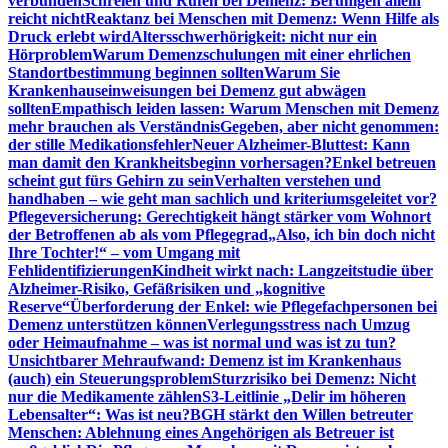
verbunden
Schreien und Rufen bei Demenz: Beruhigen allein
reicht nicht
Reaktanz bei Menschen mit Demenz: Wenn Hilfe als
Druck erlebt wird
Altersschwerhörigkeit: nicht nur ein
Hörproblem
Warum Demenzschulungen mit einer ehrlichen
Standortbestimmung beginnen sollten
Warum Sie
Krankenhauseinweisungen bei Demenz gut abwägen
sollten
Empathisch leiden lassen: Warum Menschen mit Demenz
mehr brauchen als Verständnis
Gegeben, aber nicht genommen:
der stille Medikationsfehler
Neuer Alzheimer-Bluttest: Kann
man damit den Krankheitsbeginn vorhersagen?
Enkel betreuen
scheint gut fürs Gehirn zu sein
Verhalten verstehen und
handhaben – wie geht man sachlich und kriteriumsgeleitet vor?
Pflegeversicherung: Gerechtigkeit hängt stärker vom Wohnort
der Betroffenen ab als vom Pflegegrad
„Also, ich bin doch nicht
Ihre Tochter!“ – vom Umgang mit
Fehlidentifizierungen
Kindheit wirkt nach: Langzeitstudie über
Alzheimer-Risiko, Gefäßrisiken und „kognitive
Reserve“
Überforderung der Enkel: wie Pflegefachpersonen bei
Demenz unterstützen können
Verlegungsstress nach Umzug
oder Heimaufnahme – was ist normal und was ist zu tun?
Unsichtbarer Mehraufwand: Demenz ist im Krankenhaus
(auch) ein Steuerungsproblem
Sturzrisiko bei Demenz: Nicht
nur die Medikamente zählen
S3-Leitlinie „Delir im höheren
Lebensalter“: Was ist neu?
BGH stärkt den Willen betreuter
Menschen: Ablehnung eines Angehörigen als Betreuer ist