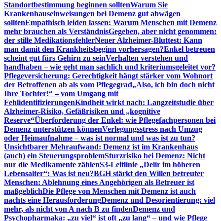
Standortbestimmung beginnen sollten
Warum Sie
Krankenhauseinweisungen bei Demenz gut abwägen
sollten
Empathisch leiden lassen: Warum Menschen mit Demenz
mehr brauchen als Verständnis
Gegeben, aber nicht genommen:
der stille Medikationsfehler
Neuer Alzheimer-Bluttest: Kann
man damit den Krankheitsbeginn vorhersagen?
Enkel betreuen
scheint gut fürs Gehirn zu sein
Verhalten verstehen und
handhaben – wie geht man sachlich und kriteriumsgeleitet vor?
Pflegeversicherung: Gerechtigkeit hängt stärker vom Wohnort
der Betroffenen ab als vom Pflegegrad
„Also, ich bin doch nicht
Ihre Tochter!“ – vom Umgang mit
Fehlidentifizierungen
Kindheit wirkt nach: Langzeitstudie über
Alzheimer-Risiko, Gefäßrisiken und „kognitive
Reserve“
Überforderung der Enkel: wie Pflegefachpersonen bei
Demenz unterstützen können
Verlegungsstress nach Umzug
oder Heimaufnahme – was ist normal und was ist zu tun?
Unsichtbarer Mehraufwand: Demenz ist im Krankenhaus
(auch) ein Steuerungsproblem
Sturzrisiko bei Demenz: Nicht
nur die Medikamente zählen
S3-Leitlinie „Delir im höheren
Lebensalter“: Was ist neu?
BGH stärkt den Willen betreuter
Menschen: Ablehnung eines Angehörigen als Betreuer ist
maßgeblich
Die Pflege von Menschen mit Demenz ist auch
nachts eine Herausforderung
Demenz und Desorientierung: viel
mehr, als nicht von A nach B zu finden
Demenz und
Psychopharmaka: „zu viel“ ist oft „zu lang“ – und wie Pflege