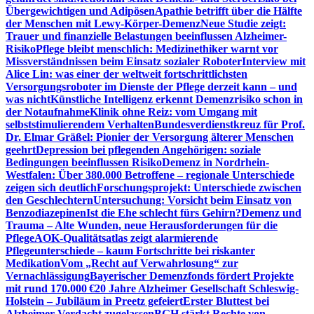
Übergewichtigen und Adipösen
Apathie betrifft über die Hälfte
der Menschen mit Lewy-Körper-Demenz
Neue Studie zeigt:
Trauer und finanzielle Belastungen beeinflussen Alzheimer-
Risiko
Pflege bleibt menschlich: Medizinethiker warnt vor
Missverständnissen beim Einsatz sozialer Roboter
Interview mit
Alice Lin: was einer der weltweit fortschrittlichsten
Versorgungsroboter im Dienste der Pflege derzeit kann – und
was nicht
Künstliche Intelligenz erkennt Demenzrisiko schon in
der Notaufnahme
Klinik ohne Reiz: vom Umgang mit
selbststimulierendem Verhalten
Bundesverdienstkreuz für Prof.
Dr. Elmar Gräßel: Pionier der Versorgung älterer Menschen
geehrt
Depression bei pflegenden Angehörigen: soziale
Bedingungen beeinflussen Risiko
Demenz in Nordrhein-
Westfalen: Über 380.000 Betroffene – regionale Unterschiede
zeigen sich deutlich
Forschungsprojekt: Unterschiede zwischen
den Geschlechtern
Untersuchung: Vorsicht beim Einsatz von
Benzodiazepinen
Ist die Ehe schlecht fürs Gehirn?
Demenz und
Trauma – Alte Wunden, neue Herausforderungen für die
Pflege
AOK-Qualitätsatlas zeigt alarmierende
Pflegeunterschiede – kaum Fortschritte bei riskanter
Medikation
Vom „Recht auf Verwahrlosung“ zur
Vernachlässigung
Bayerischer Demenzfonds fördert Projekte
mit rund 170.000 €
20 Jahre Alzheimer Gesellschaft Schleswig-
Holstein – Jubiläum in Preetz gefeiert
Erster Bluttest bei
Alzheimer-Verdacht zugelassen
BGH stärkt Rechte von