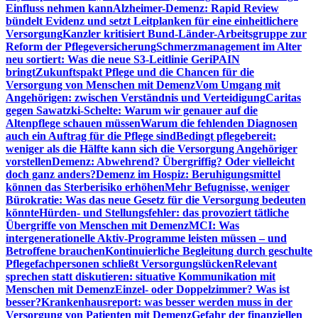
Einfluss nehmen kann
Alzheimer-Demenz: Rapid Review
bündelt Evidenz und setzt Leitplanken für eine einheitlichere
Versorgung
Kanzler kritisiert Bund-Länder-Arbeitsgruppe zur
Reform der Pflegeversicherung
Schmerzmanagement im Alter
neu sortiert: Was die neue S3-Leitlinie GeriPAIN
bringt
Zukunftspakt Pflege und die Chancen für die
Versorgung von Menschen mit Demenz
Vom Umgang mit
Angehörigen: zwischen Verständnis und Verteidigung
Caritas
gegen Sawatzki-Schelte: Warum wir genauer auf die
Altenpflege schauen müssen
Warum die fehlenden Diagnosen
auch ein Auftrag für die Pflege sind
Bedingt pflegebereit:
weniger als die Hälfte kann sich die Versorgung Angehöriger
vorstellen
Demenz: Abwehrend? Übergriffig? Oder vielleicht
doch ganz anders?
Demenz im Hospiz: Beruhigungsmittel
können das Sterberisiko erhöhen
Mehr Befugnisse, weniger
Bürokratie: Was das neue Gesetz für die Versorgung bedeuten
könnte
Hürden- und Stellungsfehler: das provoziert tätliche
Übergriffe von Menschen mit Demenz
MCI: Was
intergenerationelle Aktiv-Programme leisten müssen – und
Betroffene brauchen
Kontinuierliche Begleitung durch geschulte
Pflegefachpersonen schließt Versorgungslücken
Relevant
sprechen statt diskutieren: situative Kommunikation mit
Menschen mit Demenz
Einzel- oder Doppelzimmer? Was ist
besser?
Krankenhausreport: was besser werden muss in der
Versorgung von Patienten mit Demenz
Gefahr der finanziellen