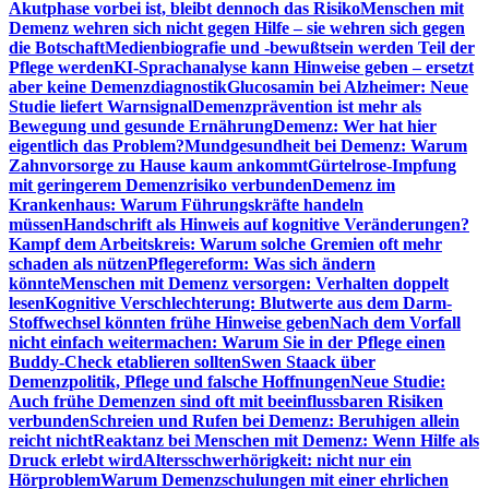
Akutphase vorbei ist, bleibt dennoch das Risiko
Menschen mit
Demenz wehren sich nicht gegen Hilfe – sie wehren sich gegen
die Botschaft
Medienbiografie und -bewußtsein werden Teil der
Pflege werden
KI-Sprachanalyse kann Hinweise geben – ersetzt
aber keine Demenzdiagnostik
Glucosamin bei Alzheimer: Neue
Studie liefert Warnsignal
Demenzprävention ist mehr als
Bewegung und gesunde Ernährung
Demenz: Wer hat hier
eigentlich das Problem?
Mundgesundheit bei Demenz: Warum
Zahnvorsorge zu Hause kaum ankommt
Gürtelrose-Impfung
mit geringerem Demenzrisiko verbunden
Demenz im
Krankenhaus: Warum Führungskräfte handeln
müssen
Handschrift als Hinweis auf kognitive Veränderungen?
Kampf dem Arbeitskreis: Warum solche Gremien oft mehr
schaden als nützen
Pflegereform: Was sich ändern
könnte
Menschen mit Demenz versorgen: Verhalten doppelt
lesen
Kognitive Verschlechterung: Blutwerte aus dem Darm-
Stoffwechsel könnten frühe Hinweise geben
Nach dem Vorfall
nicht einfach weitermachen: Warum Sie in der Pflege einen
Buddy-Check etablieren sollten
Swen Staack über
Demenzpolitik, Pflege und falsche Hoffnungen
Neue Studie:
Auch frühe Demenzen sind oft mit beeinflussbaren Risiken
verbunden
Schreien und Rufen bei Demenz: Beruhigen allein
reicht nicht
Reaktanz bei Menschen mit Demenz: Wenn Hilfe als
Druck erlebt wird
Altersschwerhörigkeit: nicht nur ein
Hörproblem
Warum Demenzschulungen mit einer ehrlichen