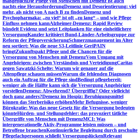
maßgeblich
Die Pflege von Menschen mit Demenz ist auch
nachts eine Herausforderung
Demenz und Desorientierung: viel
mehr, als nicht von A nach B zu finden
Demenz und
Psychopharmaka: „zu viel“ ist oft „zu lang“ – und wie Pflege
Einfluss nehmen kann
Alzheimer-Demenz: Rapid Review
bündelt Evidenz und setzt Leitplanken für eine einheitlichere
Versorgung
Kanzler kritisiert Bund-Länder-Arbeitsgruppe zur
Reform der Pflegeversicherung
Schmerzmanagement im Alter
neu sortiert: Was die neue S3-Leitlinie GeriPAIN
bringt
Zukunftspakt Pflege und die Chancen für die
Versorgung von Menschen mit Demenz
Vom Umgang mit
Angehörigen: zwischen Verständnis und Verteidigung
Caritas
gegen Sawatzki-Schelte: Warum wir genauer auf die
Altenpflege schauen müssen
Warum die fehlenden Diagnosen
auch ein Auftrag für die Pflege sind
Bedingt pflegebereit:
weniger als die Hälfte kann sich die Versorgung Angehöriger
vorstellen
Demenz: Abwehrend? Übergriffig? Oder vielleicht
doch ganz anders?
Demenz im Hospiz: Beruhigungsmittel
können das Sterberisiko erhöhen
Mehr Befugnisse, weniger
Bürokratie: Was das neue Gesetz für die Versorgung bedeuten
könnte
Hürden- und Stellungsfehler: das provoziert tätliche
Übergriffe von Menschen mit Demenz
MCI: Was
intergenerationelle Aktiv-Programme leisten müssen – und
Betroffene brauchen
Kontinuierliche Begleitung durch geschulte
Pflegefachpersonen schließt Versorgungslücken
Relevant