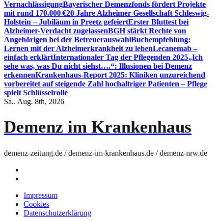
Vernachlässigung
Bayerischer Demenzfonds fördert Projekte
mit rund 170.000 €
20 Jahre Alzheimer Gesellschaft Schleswig-
Holstein – Jubiläum in Preetz gefeiert
Erster Bluttest bei
Alzheimer-Verdacht zugelassen
BGH stärkt Rechte von
Angehörigen bei der Betreuerauswahl
Buchempfehlung:
Lernen mit der Alzheimerkrankheit zu leben
Lecanemab –
einfach erklärt
Internationaler Tag der Pflegenden 2025
„Ich
sehe was, was Du nicht siehst….“: Illusionen bei Demenz
erkennen
Krankenhaus-Report 2025: Kliniken unzureichend
vorbereitet auf steigende Zahl hochaltriger Patienten – Pflege
spielt Schlüsselrolle
Sa.. Aug. 8th, 2026
Demenz im Krankenhaus
demenz-zeitung.de / demenz-im-krankenhaus.de / demenz-nrw.de
Impressum
Cookies
Datenschutzerklärung