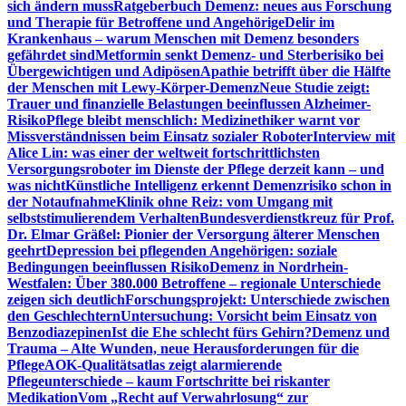
sich ändern muss
Ratgeberbuch Demenz: neues aus Forschung
und Therapie für Betroffene und Angehörige
Delir im
Krankenhaus – warum Menschen mit Demenz besonders
gefährdet sind
Metformin senkt Demenz- und Sterberisiko bei
Übergewichtigen und Adipösen
Apathie betrifft über die Hälfte
der Menschen mit Lewy-Körper-Demenz
Neue Studie zeigt:
Trauer und finanzielle Belastungen beeinflussen Alzheimer-
Risiko
Pflege bleibt menschlich: Medizinethiker warnt vor
Missverständnissen beim Einsatz sozialer Roboter
Interview mit
Alice Lin: was einer der weltweit fortschrittlichsten
Versorgungsroboter im Dienste der Pflege derzeit kann – und
was nicht
Künstliche Intelligenz erkennt Demenzrisiko schon in
der Notaufnahme
Klinik ohne Reiz: vom Umgang mit
selbststimulierendem Verhalten
Bundesverdienstkreuz für Prof.
Dr. Elmar Gräßel: Pionier der Versorgung älterer Menschen
geehrt
Depression bei pflegenden Angehörigen: soziale
Bedingungen beeinflussen Risiko
Demenz in Nordrhein-
Westfalen: Über 380.000 Betroffene – regionale Unterschiede
zeigen sich deutlich
Forschungsprojekt: Unterschiede zwischen
den Geschlechtern
Untersuchung: Vorsicht beim Einsatz von
Benzodiazepinen
Ist die Ehe schlecht fürs Gehirn?
Demenz und
Trauma – Alte Wunden, neue Herausforderungen für die
Pflege
AOK-Qualitätsatlas zeigt alarmierende
Pflegeunterschiede – kaum Fortschritte bei riskanter
Medikation
Vom „Recht auf Verwahrlosung“ zur