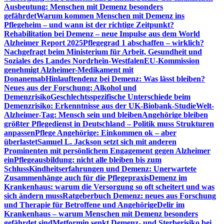
Ausbeutung: Menschen mit Demenz besonders
gefährdet
Warum kommen Menschen mit Demenz ins
Pflegeheim – und wann ist der richtige Zeitpunkt?
Rehabilitation bei Demenz – neue Impulse aus dem World
Alzheimer Report 2025
Pflegegrad 1 abschaffen – wirklich?
Nachgefragt beim Ministerium für Arbeit, Gesundheit und
Soziales des Landes Nordrhein-Westfalen
EU-Kommission
genehmigt Alzheimer-Medikament mit
Donanemab
Hinlauftendenz bei Demenz: Was lässt bleiben?
Neues aus der Forschung: Alkohol und
Demenzrisiko
Geschlechtsspezifische Unterschiede beim
Demenzrisiko: Erkenntnisse aus der UK-Biobank-Studie
Welt-
Alzheimer-Tag: Mensch sein und bleiben
Angehörige bleiben
größter Pflegedienst in Deutschland – Politik muss Strukturen
anpassen
Pflege Angehörige: Einkommen ok – aber
überlastet
Samuel L. Jackson setzt sich mit anderen
Prominenten mit persönlichem Engagement gegen Alzheimer
ein
Pflegeausbildung: nicht alle bleiben bis zum
Schluss
Kindheitserfahrungen und Demenz: Unerwartete
Zusammenhänge auch für die Pflegepraxis
Demenz im
Krankenhaus: warum die Versorgung so oft scheitert und was
sich ändern muss
Ratgeberbuch Demenz: neues aus Forschung
und Therapie für Betroffene und Angehörige
Delir im
Krankenhaus – warum Menschen mit Demenz besonders
gefährdet sind
Metformin senkt Demenz- und Sterberisiko bei