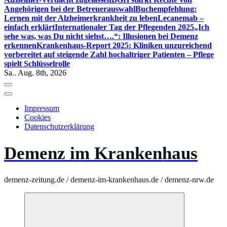
Angehörigen bei der Betreuerauswahl
Buchempfehlung:
Lernen mit der Alzheimerkrankheit zu leben
Lecanemab –
einfach erklärt
Internationaler Tag der Pflegenden 2025
„Ich
sehe was, was Du nicht siehst….“: Illusionen bei Demenz
erkennen
Krankenhaus-Report 2025: Kliniken unzureichend
vorbereitet auf steigende Zahl hochaltriger Patienten – Pflege
spielt Schlüsselrolle
Sa.. Aug. 8th, 2026
Impressum
Cookies
Datenschutzerklärung
Demenz im Krankenhaus
demenz-zeitung.de / demenz-im-krankenhaus.de / demenz-nrw.de