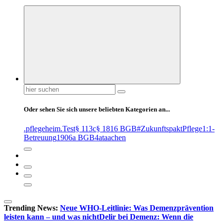
Suchen
nach:
Oder sehen Sie sich unsere beliebten Kategorien an...
.pflegeheim
.Test
§ 113c
§ 1816 BGB
#ZukunftspaktPflege
1:1-
Betreuung
1906a BGB
4at
aachen
Trending News:
Neue WHO-Leitlinie: Was Demenzprävention
leisten kann – und was nicht
Delir bei Demenz: Wenn die