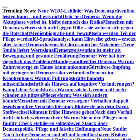
Zum
Inhalt
Trending News:
Neue WHO-Leitlinie: Was Demenzprävention
springen
leisten kann – und was nicht
Delir bei Demenz: Wenn die
Akutphase vorbei ist, bleibt dennoch das Risiko
Menschen mit
Demenz wehren sich nicht gegen Hilfe – sie wehren sich gegen
die Botschaft
Medienbiografie und -bewußtsein werden Teil der
Pflege werden
KI-Sprachanalyse kann Hinweise geben – ersetzt
aber keine Demenzdiagnostik
Glucosamin bei Alzheimer: Neue
Studie liefert Warnsignal
Demenzprävention ist mehr als
Bewegung und gesunde Ernährung
Demenz: Wer hat hier
eigentlich das Problem?
Mundgesundheit bei Demenz: Warum
Zahnvorsorge zu Hause kaum ankommt
Gürtelrose-Impfung
mit geringerem Demenzrisiko verbunden
Demenz im
Krankenhaus: Warum Führungskräfte handeln
müssen
Handschrift als Hinweis auf kognitive Veränderungen?
Kampf dem Arbeitskreis: Warum solche Gremien oft mehr
schaden als nützen
Pflegereform: Was sich ändern
könnte
Menschen mit Demenz versorgen: Verhalten doppelt
lesen
Kognitive Verschlechterung: Blutwerte aus dem Darm-
Stoffwechsel könnten frühe Hinweise geben
Nach dem Vorfall
nicht einfach weitermachen: Warum Sie in der Pflege einen
Buddy-Check etablieren sollten
Swen Staack über
Demenzpolitik, Pflege und falsche Hoffnungen
Neue Studie:
Auch frühe Demenzen sind oft mit beeinflussbaren Risiken