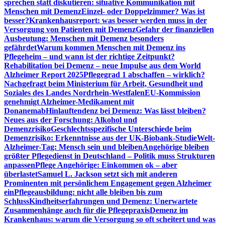
sprechen statt diskutieren: situative Kommunikation mit
Menschen mit Demenz
Einzel- oder Doppelzimmer? Was ist
besser?
Krankenhausreport: was besser werden muss in der
Versorgung von Patienten mit Demenz
Gefahr der finanziellen
Ausbeutung: Menschen mit Demenz besonders
gefährdet
Warum kommen Menschen mit Demenz ins
Pflegeheim – und wann ist der richtige Zeitpunkt?
Rehabilitation bei Demenz – neue Impulse aus dem World
Alzheimer Report 2025
Pflegegrad 1 abschaffen – wirklich?
Nachgefragt beim Ministerium für Arbeit, Gesundheit und
Soziales des Landes Nordrhein-Westfalen
EU-Kommission
genehmigt Alzheimer-Medikament mit
Donanemab
Hinlauftendenz bei Demenz: Was lässt bleiben?
Neues aus der Forschung: Alkohol und
Demenzrisiko
Geschlechtsspezifische Unterschiede beim
Demenzrisiko: Erkenntnisse aus der UK-Biobank-Studie
Welt-
Alzheimer-Tag: Mensch sein und bleiben
Angehörige bleiben
größter Pflegedienst in Deutschland – Politik muss Strukturen
anpassen
Pflege Angehörige: Einkommen ok – aber
überlastet
Samuel L. Jackson setzt sich mit anderen
Prominenten mit persönlichem Engagement gegen Alzheimer
ein
Pflegeausbildung: nicht alle bleiben bis zum
Schluss
Kindheitserfahrungen und Demenz: Unerwartete
Zusammenhänge auch für die Pflegepraxis
Demenz im
Krankenhaus: warum die Versorgung so oft scheitert und was