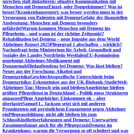
sprechen statt diskutieren: situative Kommunikation mit
Menschen mit Demenz
Einzel- oder Doppelzimmer? Was ist
besser?
Krankenhausreport: was besser werden muss in der
Versorgung von Patienten mit Demenz
Gefahr der finanziellen
Ausbeutung: Menschen mit Demenz besonders
gefährdet
Warum kommen Menschen mit Demenz ins
Pflegeheim – und wann ist der richtige Zeitpunkt?
Rehabilitation bei Demenz – neue Impulse aus dem World
Alzheimer Report 2025
Pflegegrad 1 abschaffen – wirklich?
Nachgefragt beim Ministerium für Arbeit, Gesundheit und
Soziales des Landes Nordrhein-Westfalen
EU-Kommission
genehmigt Alzheimer-Medikament mit
Donanemab
Hinlauftendenz bei Demenz: Was lässt bleiben?
Neues aus der Forschung: Alkohol und
Demenzrisiko
Geschlechtsspezifische Unterschiede beim
Demenzrisiko: Erkenntnisse aus der UK-Biobank-Studie
Welt-
Alzheimer-Tag: Mensch sein und bleiben
Angehörige bleiben
größter Pflegedienst in Deutschland – Politik muss Strukturen
anpassen
Pflege Angehörige: Einkommen ok – aber
überlastet
Samuel L. Jackson setzt sich mit anderen
Prominenten mit persönlichem Engagement gegen Alzheimer
ein
Pflegeausbildung: nicht alle bleiben bis zum
Schluss
Kindheitserfahrungen und Demenz: Unerwartete
Zusammenhänge auch für die Pflegepraxis
Demenz im
Krankenhaus: warum die Versorgung so oft scheitert und was