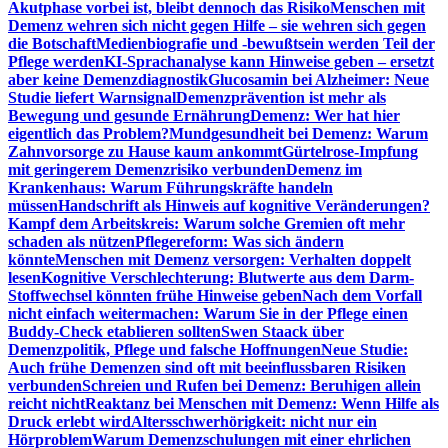
Akutphase vorbei ist, bleibt dennoch das Risiko
Menschen mit
Demenz wehren sich nicht gegen Hilfe – sie wehren sich gegen
die Botschaft
Medienbiografie und -bewußtsein werden Teil der
Pflege werden
KI-Sprachanalyse kann Hinweise geben – ersetzt
aber keine Demenzdiagnostik
Glucosamin bei Alzheimer: Neue
Studie liefert Warnsignal
Demenzprävention ist mehr als
Bewegung und gesunde Ernährung
Demenz: Wer hat hier
eigentlich das Problem?
Mundgesundheit bei Demenz: Warum
Zahnvorsorge zu Hause kaum ankommt
Gürtelrose-Impfung
mit geringerem Demenzrisiko verbunden
Demenz im
Krankenhaus: Warum Führungskräfte handeln
müssen
Handschrift als Hinweis auf kognitive Veränderungen?
Kampf dem Arbeitskreis: Warum solche Gremien oft mehr
schaden als nützen
Pflegereform: Was sich ändern
könnte
Menschen mit Demenz versorgen: Verhalten doppelt
lesen
Kognitive Verschlechterung: Blutwerte aus dem Darm-
Stoffwechsel könnten frühe Hinweise geben
Nach dem Vorfall
nicht einfach weitermachen: Warum Sie in der Pflege einen
Buddy-Check etablieren sollten
Swen Staack über
Demenzpolitik, Pflege und falsche Hoffnungen
Neue Studie:
Auch frühe Demenzen sind oft mit beeinflussbaren Risiken
verbunden
Schreien und Rufen bei Demenz: Beruhigen allein
reicht nicht
Reaktanz bei Menschen mit Demenz: Wenn Hilfe als
Druck erlebt wird
Altersschwerhörigkeit: nicht nur ein
Hörproblem
Warum Demenzschulungen mit einer ehrlichen