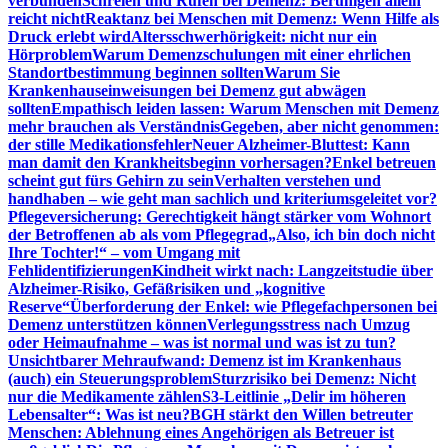
verbunden
Schreien und Rufen bei Demenz: Beruhigen allein
reicht nicht
Reaktanz bei Menschen mit Demenz: Wenn Hilfe als
Druck erlebt wird
Altersschwerhörigkeit: nicht nur ein
Hörproblem
Warum Demenzschulungen mit einer ehrlichen
Standortbestimmung beginnen sollten
Warum Sie
Krankenhauseinweisungen bei Demenz gut abwägen
sollten
Empathisch leiden lassen: Warum Menschen mit Demenz
mehr brauchen als Verständnis
Gegeben, aber nicht genommen:
der stille Medikationsfehler
Neuer Alzheimer-Bluttest: Kann
man damit den Krankheitsbeginn vorhersagen?
Enkel betreuen
scheint gut fürs Gehirn zu sein
Verhalten verstehen und
handhaben – wie geht man sachlich und kriteriumsgeleitet vor?
Pflegeversicherung: Gerechtigkeit hängt stärker vom Wohnort
der Betroffenen ab als vom Pflegegrad
„Also, ich bin doch nicht
Ihre Tochter!“ – vom Umgang mit
Fehlidentifizierungen
Kindheit wirkt nach: Langzeitstudie über
Alzheimer-Risiko, Gefäßrisiken und „kognitive
Reserve“
Überforderung der Enkel: wie Pflegefachpersonen bei
Demenz unterstützen können
Verlegungsstress nach Umzug
oder Heimaufnahme – was ist normal und was ist zu tun?
Unsichtbarer Mehraufwand: Demenz ist im Krankenhaus
(auch) ein Steuerungsproblem
Sturzrisiko bei Demenz: Nicht
nur die Medikamente zählen
S3-Leitlinie „Delir im höheren
Lebensalter“: Was ist neu?
BGH stärkt den Willen betreuter
Menschen: Ablehnung eines Angehörigen als Betreuer ist