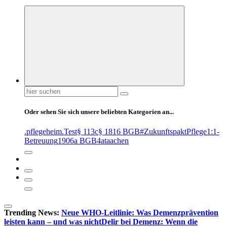
Suchen
nach:
Oder sehen Sie sich unsere beliebten Kategorien an...
.pflegeheim
.Test
§ 113c
§ 1816 BGB
#ZukunftspaktPflege
1:1-
Betreuung
1906a BGB
4at
aachen
Trending News:
Neue WHO-Leitlinie: Was Demenzprävention
leisten kann – und was nicht
Delir bei Demenz: Wenn die