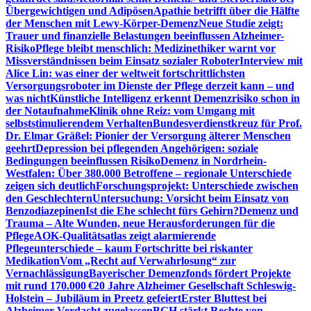
Übergewichtigen und Adipösen
Apathie betrifft über die Hälfte
der Menschen mit Lewy-Körper-Demenz
Neue Studie zeigt:
Trauer und finanzielle Belastungen beeinflussen Alzheimer-
Risiko
Pflege bleibt menschlich: Medizinethiker warnt vor
Missverständnissen beim Einsatz sozialer Roboter
Interview mit
Alice Lin: was einer der weltweit fortschrittlichsten
Versorgungsroboter im Dienste der Pflege derzeit kann – und
was nicht
Künstliche Intelligenz erkennt Demenzrisiko schon in
der Notaufnahme
Klinik ohne Reiz: vom Umgang mit
selbststimulierendem Verhalten
Bundesverdienstkreuz für Prof.
Dr. Elmar Gräßel: Pionier der Versorgung älterer Menschen
geehrt
Depression bei pflegenden Angehörigen: soziale
Bedingungen beeinflussen Risiko
Demenz in Nordrhein-
Westfalen: Über 380.000 Betroffene – regionale Unterschiede
zeigen sich deutlich
Forschungsprojekt: Unterschiede zwischen
den Geschlechtern
Untersuchung: Vorsicht beim Einsatz von
Benzodiazepinen
Ist die Ehe schlecht fürs Gehirn?
Demenz und
Trauma – Alte Wunden, neue Herausforderungen für die
Pflege
AOK-Qualitätsatlas zeigt alarmierende
Pflegeunterschiede – kaum Fortschritte bei riskanter
Medikation
Vom „Recht auf Verwahrlosung“ zur
Vernachlässigung
Bayerischer Demenzfonds fördert Projekte
mit rund 170.000 €
20 Jahre Alzheimer Gesellschaft Schleswig-
Holstein – Jubiläum in Preetz gefeiert
Erster Bluttest bei
Alzheimer-Verdacht zugelassen
BGH stärkt Rechte von