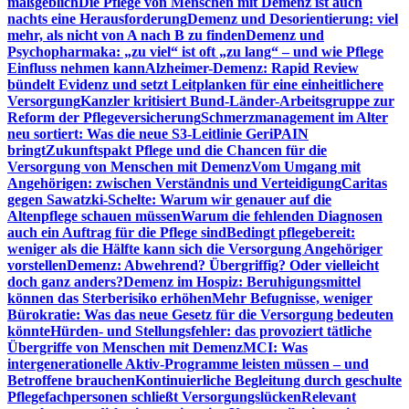
maßgeblich
Die Pflege von Menschen mit Demenz ist auch
nachts eine Herausforderung
Demenz und Desorientierung: viel
mehr, als nicht von A nach B zu finden
Demenz und
Psychopharmaka: „zu viel“ ist oft „zu lang“ – und wie Pflege
Einfluss nehmen kann
Alzheimer-Demenz: Rapid Review
bündelt Evidenz und setzt Leitplanken für eine einheitlichere
Versorgung
Kanzler kritisiert Bund-Länder-Arbeitsgruppe zur
Reform der Pflegeversicherung
Schmerzmanagement im Alter
neu sortiert: Was die neue S3-Leitlinie GeriPAIN
bringt
Zukunftspakt Pflege und die Chancen für die
Versorgung von Menschen mit Demenz
Vom Umgang mit
Angehörigen: zwischen Verständnis und Verteidigung
Caritas
gegen Sawatzki-Schelte: Warum wir genauer auf die
Altenpflege schauen müssen
Warum die fehlenden Diagnosen
auch ein Auftrag für die Pflege sind
Bedingt pflegebereit:
weniger als die Hälfte kann sich die Versorgung Angehöriger
vorstellen
Demenz: Abwehrend? Übergriffig? Oder vielleicht
doch ganz anders?
Demenz im Hospiz: Beruhigungsmittel
können das Sterberisiko erhöhen
Mehr Befugnisse, weniger
Bürokratie: Was das neue Gesetz für die Versorgung bedeuten
könnte
Hürden- und Stellungsfehler: das provoziert tätliche
Übergriffe von Menschen mit Demenz
MCI: Was
intergenerationelle Aktiv-Programme leisten müssen – und
Betroffene brauchen
Kontinuierliche Begleitung durch geschulte
Pflegefachpersonen schließt Versorgungslücken
Relevant