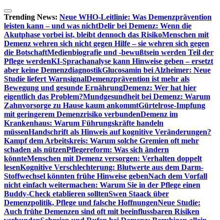
Zum
Inhalt
Trending News:
Neue WHO-Leitlinie: Was Demenzprävention
springen
leisten kann – und was nicht
Delir bei Demenz: Wenn die
Akutphase vorbei ist, bleibt dennoch das Risiko
Menschen mit
Demenz wehren sich nicht gegen Hilfe – sie wehren sich gegen
die Botschaft
Medienbiografie und -bewußtsein werden Teil der
Pflege werden
KI-Sprachanalyse kann Hinweise geben – ersetzt
aber keine Demenzdiagnostik
Glucosamin bei Alzheimer: Neue
Studie liefert Warnsignal
Demenzprävention ist mehr als
Bewegung und gesunde Ernährung
Demenz: Wer hat hier
eigentlich das Problem?
Mundgesundheit bei Demenz: Warum
Zahnvorsorge zu Hause kaum ankommt
Gürtelrose-Impfung
mit geringerem Demenzrisiko verbunden
Demenz im
Krankenhaus: Warum Führungskräfte handeln
müssen
Handschrift als Hinweis auf kognitive Veränderungen?
Kampf dem Arbeitskreis: Warum solche Gremien oft mehr
schaden als nützen
Pflegereform: Was sich ändern
könnte
Menschen mit Demenz versorgen: Verhalten doppelt
lesen
Kognitive Verschlechterung: Blutwerte aus dem Darm-
Stoffwechsel könnten frühe Hinweise geben
Nach dem Vorfall
nicht einfach weitermachen: Warum Sie in der Pflege einen
Buddy-Check etablieren sollten
Swen Staack über
Demenzpolitik, Pflege und falsche Hoffnungen
Neue Studie:
Auch frühe Demenzen sind oft mit beeinflussbaren Risiken