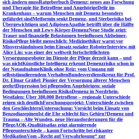
sich ändern muss
Ratgeberbuch Demenz: neues aus Forschung
und Therapie für Betroffene und Angehörige
Delir im
Krankenhaus – warum Menschen mit Demenz besonders
gefährdet sind
Metformin senkt Demenz- und Sterberisiko bei
Übergewichtigen und Adipösen
Apathie betrifft über die Hälfte
der Menschen mit Lewy-Körper-Demenz
Neue Studie zeigt:
Trauer und finanzielle Belastungen beeinflussen Alzheimer-
Risiko
Pflege bleibt menschlich: Medizinethiker warnt vor
Missverständnissen beim Einsatz sozialer Roboter
Interview mit
Alice Lin: was einer der weltweit fortschrittlichsten
Versorgungsroboter im Dienste der Pflege derzeit kann – und
was nicht
Künstliche Intelligenz erkennt Demenzrisiko schon in
der Notaufnahme
Klinik ohne Reiz: vom Umgang mit
selbststimulierendem Verhalten
Bundesverdienstkreuz für Prof.
Dr. Elmar Gräßel: Pionier der Versorgung älterer Menschen
geehrt
Depression bei pflegenden Angehörigen: soziale
Bedingungen beeinflussen Risiko
Demenz in Nordrhein-
Westfalen: Über 380.000 Betroffene – regionale Unterschiede
zeigen sich deutlich
Forschungsprojekt: Unterschiede zwischen
den Geschlechtern
Untersuchung: Vorsicht beim Einsatz von
Benzodiazepinen
Ist die Ehe schlecht fürs Gehirn?
Demenz und
Trauma – Alte Wunden, neue Herausforderungen für die
Pflege
AOK-Qualitätsatlas zeigt alarmierende
Pflegeunterschiede – kaum Fortschritte bei riskanter
Medikation
Vom „Recht auf Verwahrlosung“ zur