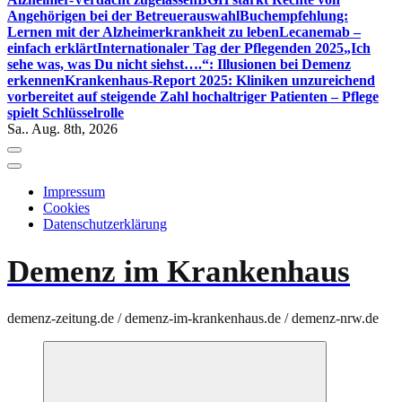
Angehörigen bei der Betreuerauswahl
Buchempfehlung:
Lernen mit der Alzheimerkrankheit zu leben
Lecanemab –
einfach erklärt
Internationaler Tag der Pflegenden 2025
„Ich
sehe was, was Du nicht siehst….“: Illusionen bei Demenz
erkennen
Krankenhaus-Report 2025: Kliniken unzureichend
vorbereitet auf steigende Zahl hochaltriger Patienten – Pflege
spielt Schlüsselrolle
Sa.. Aug. 8th, 2026
Impressum
Cookies
Datenschutzerklärung
Demenz im Krankenhaus
demenz-zeitung.de / demenz-im-krankenhaus.de / demenz-nrw.de