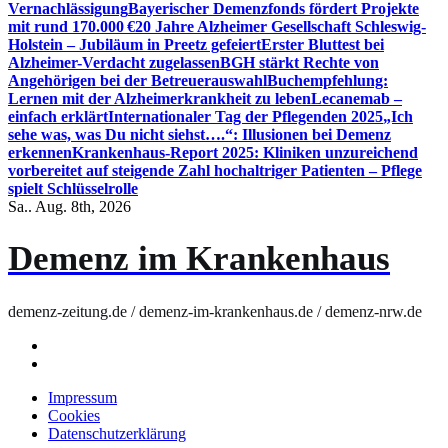
Vernachlässigung
Bayerischer Demenzfonds fördert Projekte
mit rund 170.000 €
20 Jahre Alzheimer Gesellschaft Schleswig-
Holstein – Jubiläum in Preetz gefeiert
Erster Bluttest bei
Alzheimer-Verdacht zugelassen
BGH stärkt Rechte von
Angehörigen bei der Betreuerauswahl
Buchempfehlung:
Lernen mit der Alzheimerkrankheit zu leben
Lecanemab –
einfach erklärt
Internationaler Tag der Pflegenden 2025
„Ich
sehe was, was Du nicht siehst….“: Illusionen bei Demenz
erkennen
Krankenhaus-Report 2025: Kliniken unzureichend
vorbereitet auf steigende Zahl hochaltriger Patienten – Pflege
spielt Schlüsselrolle
Sa.. Aug. 8th, 2026
Demenz im Krankenhaus
demenz-zeitung.de / demenz-im-krankenhaus.de / demenz-nrw.de
Impressum
Cookies
Datenschutzerklärung