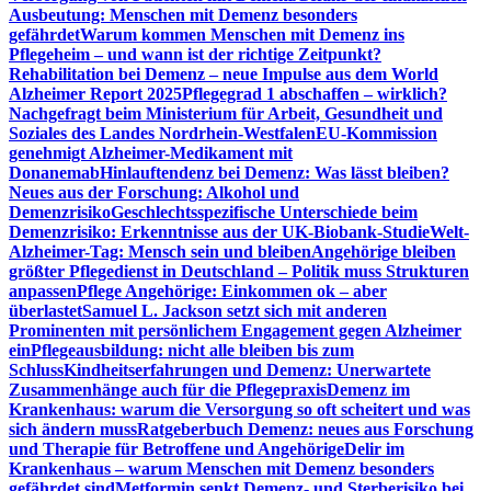
Ausbeutung: Menschen mit Demenz besonders
gefährdet
Warum kommen Menschen mit Demenz ins
Pflegeheim – und wann ist der richtige Zeitpunkt?
Rehabilitation bei Demenz – neue Impulse aus dem World
Alzheimer Report 2025
Pflegegrad 1 abschaffen – wirklich?
Nachgefragt beim Ministerium für Arbeit, Gesundheit und
Soziales des Landes Nordrhein-Westfalen
EU-Kommission
genehmigt Alzheimer-Medikament mit
Donanemab
Hinlauftendenz bei Demenz: Was lässt bleiben?
Neues aus der Forschung: Alkohol und
Demenzrisiko
Geschlechtsspezifische Unterschiede beim
Demenzrisiko: Erkenntnisse aus der UK-Biobank-Studie
Welt-
Alzheimer-Tag: Mensch sein und bleiben
Angehörige bleiben
größter Pflegedienst in Deutschland – Politik muss Strukturen
anpassen
Pflege Angehörige: Einkommen ok – aber
überlastet
Samuel L. Jackson setzt sich mit anderen
Prominenten mit persönlichem Engagement gegen Alzheimer
ein
Pflegeausbildung: nicht alle bleiben bis zum
Schluss
Kindheitserfahrungen und Demenz: Unerwartete
Zusammenhänge auch für die Pflegepraxis
Demenz im
Krankenhaus: warum die Versorgung so oft scheitert und was
sich ändern muss
Ratgeberbuch Demenz: neues aus Forschung
und Therapie für Betroffene und Angehörige
Delir im
Krankenhaus – warum Menschen mit Demenz besonders
gefährdet sind
Metformin senkt Demenz- und Sterberisiko bei