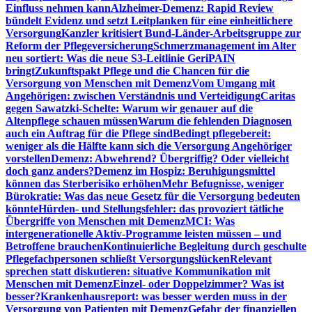
Einfluss nehmen kann
Alzheimer-Demenz: Rapid Review
bündelt Evidenz und setzt Leitplanken für eine einheitlichere
Versorgung
Kanzler kritisiert Bund-Länder-Arbeitsgruppe zur
Reform der Pflegeversicherung
Schmerzmanagement im Alter
neu sortiert: Was die neue S3-Leitlinie GeriPAIN
bringt
Zukunftspakt Pflege und die Chancen für die
Versorgung von Menschen mit Demenz
Vom Umgang mit
Angehörigen: zwischen Verständnis und Verteidigung
Caritas
gegen Sawatzki-Schelte: Warum wir genauer auf die
Altenpflege schauen müssen
Warum die fehlenden Diagnosen
auch ein Auftrag für die Pflege sind
Bedingt pflegebereit:
weniger als die Hälfte kann sich die Versorgung Angehöriger
vorstellen
Demenz: Abwehrend? Übergriffig? Oder vielleicht
doch ganz anders?
Demenz im Hospiz: Beruhigungsmittel
können das Sterberisiko erhöhen
Mehr Befugnisse, weniger
Bürokratie: Was das neue Gesetz für die Versorgung bedeuten
könnte
Hürden- und Stellungsfehler: das provoziert tätliche
Übergriffe von Menschen mit Demenz
MCI: Was
intergenerationelle Aktiv-Programme leisten müssen – und
Betroffene brauchen
Kontinuierliche Begleitung durch geschulte
Pflegefachpersonen schließt Versorgungslücken
Relevant
sprechen statt diskutieren: situative Kommunikation mit
Menschen mit Demenz
Einzel- oder Doppelzimmer? Was ist
besser?
Krankenhausreport: was besser werden muss in der
Versorgung von Patienten mit Demenz
Gefahr der finanziellen