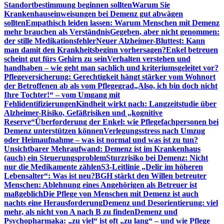
Standortbestimmung beginnen sollten
Warum Sie
Krankenhauseinweisungen bei Demenz gut abwägen
sollten
Empathisch leiden lassen: Warum Menschen mit Demenz
mehr brauchen als Verständnis
Gegeben, aber nicht genommen:
der stille Medikationsfehler
Neuer Alzheimer-Bluttest: Kann
man damit den Krankheitsbeginn vorhersagen?
Enkel betreuen
scheint gut fürs Gehirn zu sein
Verhalten verstehen und
handhaben – wie geht man sachlich und kriteriumsgeleitet vor?
Pflegeversicherung: Gerechtigkeit hängt stärker vom Wohnort
der Betroffenen ab als vom Pflegegrad
„Also, ich bin doch nicht
Ihre Tochter!“ – vom Umgang mit
Fehlidentifizierungen
Kindheit wirkt nach: Langzeitstudie über
Alzheimer-Risiko, Gefäßrisiken und „kognitive
Reserve“
Überforderung der Enkel: wie Pflegefachpersonen bei
Demenz unterstützen können
Verlegungsstress nach Umzug
oder Heimaufnahme – was ist normal und was ist zu tun?
Unsichtbarer Mehraufwand: Demenz ist im Krankenhaus
(auch) ein Steuerungsproblem
Sturzrisiko bei Demenz: Nicht
nur die Medikamente zählen
S3-Leitlinie „Delir im höheren
Lebensalter“: Was ist neu?
BGH stärkt den Willen betreuter
Menschen: Ablehnung eines Angehörigen als Betreuer ist
maßgeblich
Die Pflege von Menschen mit Demenz ist auch
nachts eine Herausforderung
Demenz und Desorientierung: viel
mehr, als nicht von A nach B zu finden
Demenz und
Psychopharmaka: „zu viel“ ist oft „zu lang“ – und wie Pflege