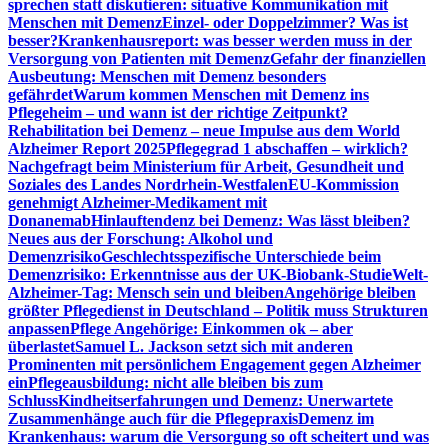
sprechen statt diskutieren: situative Kommunikation mit
Menschen mit Demenz
Einzel- oder Doppelzimmer? Was ist
besser?
Krankenhausreport: was besser werden muss in der
Versorgung von Patienten mit Demenz
Gefahr der finanziellen
Ausbeutung: Menschen mit Demenz besonders
gefährdet
Warum kommen Menschen mit Demenz ins
Pflegeheim – und wann ist der richtige Zeitpunkt?
Rehabilitation bei Demenz – neue Impulse aus dem World
Alzheimer Report 2025
Pflegegrad 1 abschaffen – wirklich?
Nachgefragt beim Ministerium für Arbeit, Gesundheit und
Soziales des Landes Nordrhein-Westfalen
EU-Kommission
genehmigt Alzheimer-Medikament mit
Donanemab
Hinlauftendenz bei Demenz: Was lässt bleiben?
Neues aus der Forschung: Alkohol und
Demenzrisiko
Geschlechtsspezifische Unterschiede beim
Demenzrisiko: Erkenntnisse aus der UK-Biobank-Studie
Welt-
Alzheimer-Tag: Mensch sein und bleiben
Angehörige bleiben
größter Pflegedienst in Deutschland – Politik muss Strukturen
anpassen
Pflege Angehörige: Einkommen ok – aber
überlastet
Samuel L. Jackson setzt sich mit anderen
Prominenten mit persönlichem Engagement gegen Alzheimer
ein
Pflegeausbildung: nicht alle bleiben bis zum
Schluss
Kindheitserfahrungen und Demenz: Unerwartete
Zusammenhänge auch für die Pflegepraxis
Demenz im
Krankenhaus: warum die Versorgung so oft scheitert und was