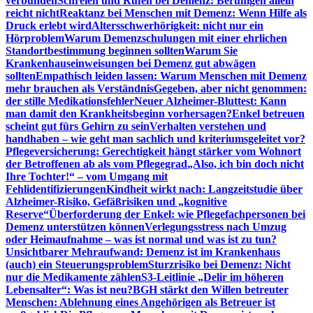
verbunden
Schreien und Rufen bei Demenz: Beruhigen allein
reicht nicht
Reaktanz bei Menschen mit Demenz: Wenn Hilfe als
Druck erlebt wird
Altersschwerhörigkeit: nicht nur ein
Hörproblem
Warum Demenzschulungen mit einer ehrlichen
Standortbestimmung beginnen sollten
Warum Sie
Krankenhauseinweisungen bei Demenz gut abwägen
sollten
Empathisch leiden lassen: Warum Menschen mit Demenz
mehr brauchen als Verständnis
Gegeben, aber nicht genommen:
der stille Medikationsfehler
Neuer Alzheimer-Bluttest: Kann
man damit den Krankheitsbeginn vorhersagen?
Enkel betreuen
scheint gut fürs Gehirn zu sein
Verhalten verstehen und
handhaben – wie geht man sachlich und kriteriumsgeleitet vor?
Pflegeversicherung: Gerechtigkeit hängt stärker vom Wohnort
der Betroffenen ab als vom Pflegegrad
„Also, ich bin doch nicht
Ihre Tochter!“ – vom Umgang mit
Fehlidentifizierungen
Kindheit wirkt nach: Langzeitstudie über
Alzheimer-Risiko, Gefäßrisiken und „kognitive
Reserve“
Überforderung der Enkel: wie Pflegefachpersonen bei
Demenz unterstützen können
Verlegungsstress nach Umzug
oder Heimaufnahme – was ist normal und was ist zu tun?
Unsichtbarer Mehraufwand: Demenz ist im Krankenhaus
(auch) ein Steuerungsproblem
Sturzrisiko bei Demenz: Nicht
nur die Medikamente zählen
S3-Leitlinie „Delir im höheren
Lebensalter“: Was ist neu?
BGH stärkt den Willen betreuter
Menschen: Ablehnung eines Angehörigen als Betreuer ist