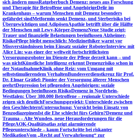
sich ändern muss
Ratgeberbuch Demenz: neues aus Forschung
und Therapie für Betroffene und Angehörige
Delir im
Krankenhaus – warum Menschen mit Demenz besonders
gefährdet sind
Metformin senkt Demenz- und Sterberisiko bei
Übergewichtigen und Adipösen
Apathie betrifft über die Hälfte
der Menschen mit Lewy-Körper-Demenz
Neue Studie zeigt:
Trauer und finanzielle Belastungen beeinflussen Alzheimer-
Risiko
Pflege bleibt menschlich: Medizinethiker warnt vor
Missverständnissen beim Einsatz sozialer Roboter
Interview mit
Alice Lin: was einer der weltweit fortschrittlichsten
Versorgungsroboter im Dienste der Pflege derzeit kann – und
was nicht
Künstliche Intelligenz erkennt Demenzrisiko schon in
der Notaufnahme
Klinik ohne Reiz: vom Umgang mit
selbststimulierendem Verhalten
Bundesverdienstkreuz für Prof.
Dr. Elmar Gräßel: Pionier der Versorgung älterer Menschen
geehrt
Depression bei pflegenden Angehörigen: soziale
Bedingungen beeinflussen Risiko
Demenz in Nordrhein-
Westfalen: Über 380.000 Betroffene – regionale Unterschiede
zeigen sich deutlich
Forschungsprojekt: Unterschiede zwischen
den Geschlechtern
Untersuchung: Vorsicht beim Einsatz von
Benzodiazepinen
Ist die Ehe schlecht fürs Gehirn?
Demenz und
Trauma – Alte Wunden, neue Herausforderungen für die
Pflege
AOK-Qualitätsatlas zeigt alarmierende
Pflegeunterschiede – kaum Fortschritte bei riskanter
Medikation
Vom „Recht auf Verwahrlosung“ zur