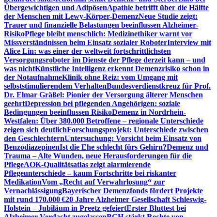
Übergewichtigen und Adipösen
Apathie betrifft über die Hälfte
der Menschen mit Lewy-Körper-Demenz
Neue Studie zeigt:
Trauer und finanzielle Belastungen beeinflussen Alzheimer-
Risiko
Pflege bleibt menschlich: Medizinethiker warnt vor
Missverständnissen beim Einsatz sozialer Roboter
Interview mit
Alice Lin: was einer der weltweit fortschrittlichsten
Versorgungsroboter im Dienste der Pflege derzeit kann – und
was nicht
Künstliche Intelligenz erkennt Demenzrisiko schon in
der Notaufnahme
Klinik ohne Reiz: vom Umgang mit
selbststimulierendem Verhalten
Bundesverdienstkreuz für Prof.
Dr. Elmar Gräßel: Pionier der Versorgung älterer Menschen
geehrt
Depression bei pflegenden Angehörigen: soziale
Bedingungen beeinflussen Risiko
Demenz in Nordrhein-
Westfalen: Über 380.000 Betroffene – regionale Unterschiede
zeigen sich deutlich
Forschungsprojekt: Unterschiede zwischen
den Geschlechtern
Untersuchung: Vorsicht beim Einsatz von
Benzodiazepinen
Ist die Ehe schlecht fürs Gehirn?
Demenz und
Trauma – Alte Wunden, neue Herausforderungen für die
Pflege
AOK-Qualitätsatlas zeigt alarmierende
Pflegeunterschiede – kaum Fortschritte bei riskanter
Medikation
Vom „Recht auf Verwahrlosung“ zur
Vernachlässigung
Bayerischer Demenzfonds fördert Projekte
mit rund 170.000 €
20 Jahre Alzheimer Gesellschaft Schleswig-
Holstein – Jubiläum in Preetz gefeiert
Erster Bluttest bei
Alzheimer-Verdacht zugelassen
BGH stärkt Rechte von