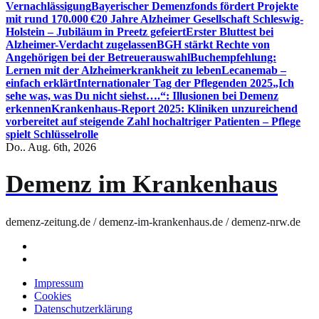
Vernachlässigung
Bayerischer Demenzfonds fördert Projekte
mit rund 170.000 €
20 Jahre Alzheimer Gesellschaft Schleswig-
Holstein – Jubiläum in Preetz gefeiert
Erster Bluttest bei
Alzheimer-Verdacht zugelassen
BGH stärkt Rechte von
Angehörigen bei der Betreuerauswahl
Buchempfehlung:
Lernen mit der Alzheimerkrankheit zu leben
Lecanemab –
einfach erklärt
Internationaler Tag der Pflegenden 2025
„Ich
sehe was, was Du nicht siehst….“: Illusionen bei Demenz
erkennen
Krankenhaus-Report 2025: Kliniken unzureichend
vorbereitet auf steigende Zahl hochaltriger Patienten – Pflege
spielt Schlüsselrolle
Do.. Aug. 6th, 2026
Demenz im Krankenhaus
demenz-zeitung.de / demenz-im-krankenhaus.de / demenz-nrw.de
Impressum
Cookies
Datenschutzerklärung