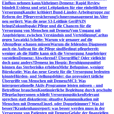
Einfluss nehmen kann
Alzheimer-Demenz: Rapid Review
bündelt Evidenz und setzt Leitplanken für eine einheitlichere
Versorgung
Kanzler kritisiert Bund-Länder-Arbeitsgruppe zur
Reform der Pflegeversicherung
Schmerzmanagement im Alter
neu sortiert: Was die neue S3-Leitlinie GeriPAIN
bringt
Zukunftspakt Pflege und die Chancen für die
Versorgung von Menschen mit Demenz
Vom Umgang mit
Angehörigen: zwischen Verständnis und Verteidigung
Caritas
gegen Sawatzki-Schelte: Warum wir genauer auf die
Altenpflege schauen müssen
Warum die fehlenden Diagnosen
auch ein Auftrag für die Pflege sind
Bedingt pflegebereit:
weniger als die Hälfte kann sich die Versorgung Angehöriger
vorstellen
Demenz: Abwehrend? Übergriffig? Oder vielleicht
doch ganz anders?
Demenz im Hospiz: Beruhigungsmittel
können das Sterberisiko erhöhen
Mehr Befugnisse, weniger
Bürokratie: Was das neue Gesetz für die Versorgung bedeuten
könnte
Hürden- und Stellungsfehler: das provoziert tätliche
Übergriffe von Menschen mit Demenz
MCI: Was
intergenerationelle Aktiv-Programme leisten müssen – und
Betroffene brauchen
Kontinuierliche Begleitung durch geschulte
Pflegefachpersonen schließt Versorgungslücken
Relevant
sprechen statt diskutieren: situative Kommunikation mit
Menschen mit Demenz
Einzel- oder Doppelzimmer? Was ist
besser?
Krankenhausreport: was besser werden muss in der
Versorgung von Patienten mit Demenz
Gefahr der finanziellen