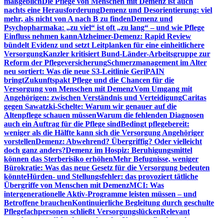
maßgeblich
Die Pflege von Menschen mit Demenz ist auch
nachts eine Herausforderung
Demenz und Desorientierung: viel
mehr, als nicht von A nach B zu finden
Demenz und
Psychopharmaka: „zu viel“ ist oft „zu lang“ – und wie Pflege
Einfluss nehmen kann
Alzheimer-Demenz: Rapid Review
bündelt Evidenz und setzt Leitplanken für eine einheitlichere
Versorgung
Kanzler kritisiert Bund-Länder-Arbeitsgruppe zur
Reform der Pflegeversicherung
Schmerzmanagement im Alter
neu sortiert: Was die neue S3-Leitlinie GeriPAIN
bringt
Zukunftspakt Pflege und die Chancen für die
Versorgung von Menschen mit Demenz
Vom Umgang mit
Angehörigen: zwischen Verständnis und Verteidigung
Caritas
gegen Sawatzki-Schelte: Warum wir genauer auf die
Altenpflege schauen müssen
Warum die fehlenden Diagnosen
auch ein Auftrag für die Pflege sind
Bedingt pflegebereit:
weniger als die Hälfte kann sich die Versorgung Angehöriger
vorstellen
Demenz: Abwehrend? Übergriffig? Oder vielleicht
doch ganz anders?
Demenz im Hospiz: Beruhigungsmittel
können das Sterberisiko erhöhen
Mehr Befugnisse, weniger
Bürokratie: Was das neue Gesetz für die Versorgung bedeuten
könnte
Hürden- und Stellungsfehler: das provoziert tätliche
Übergriffe von Menschen mit Demenz
MCI: Was
intergenerationelle Aktiv-Programme leisten müssen – und
Betroffene brauchen
Kontinuierliche Begleitung durch geschulte
Pflegefachpersonen schließt Versorgungslücken
Relevant