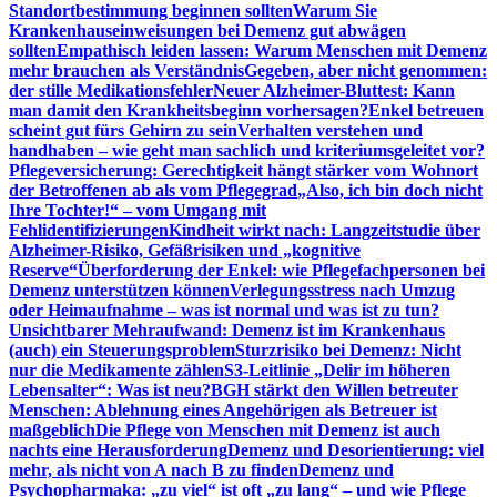
Standortbestimmung beginnen sollten
Warum Sie
Krankenhauseinweisungen bei Demenz gut abwägen
sollten
Empathisch leiden lassen: Warum Menschen mit Demenz
mehr brauchen als Verständnis
Gegeben, aber nicht genommen:
der stille Medikationsfehler
Neuer Alzheimer-Bluttest: Kann
man damit den Krankheitsbeginn vorhersagen?
Enkel betreuen
scheint gut fürs Gehirn zu sein
Verhalten verstehen und
handhaben – wie geht man sachlich und kriteriumsgeleitet vor?
Pflegeversicherung: Gerechtigkeit hängt stärker vom Wohnort
der Betroffenen ab als vom Pflegegrad
„Also, ich bin doch nicht
Ihre Tochter!“ – vom Umgang mit
Fehlidentifizierungen
Kindheit wirkt nach: Langzeitstudie über
Alzheimer-Risiko, Gefäßrisiken und „kognitive
Reserve“
Überforderung der Enkel: wie Pflegefachpersonen bei
Demenz unterstützen können
Verlegungsstress nach Umzug
oder Heimaufnahme – was ist normal und was ist zu tun?
Unsichtbarer Mehraufwand: Demenz ist im Krankenhaus
(auch) ein Steuerungsproblem
Sturzrisiko bei Demenz: Nicht
nur die Medikamente zählen
S3-Leitlinie „Delir im höheren
Lebensalter“: Was ist neu?
BGH stärkt den Willen betreuter
Menschen: Ablehnung eines Angehörigen als Betreuer ist
maßgeblich
Die Pflege von Menschen mit Demenz ist auch
nachts eine Herausforderung
Demenz und Desorientierung: viel
mehr, als nicht von A nach B zu finden
Demenz und
Psychopharmaka: „zu viel“ ist oft „zu lang“ – und wie Pflege