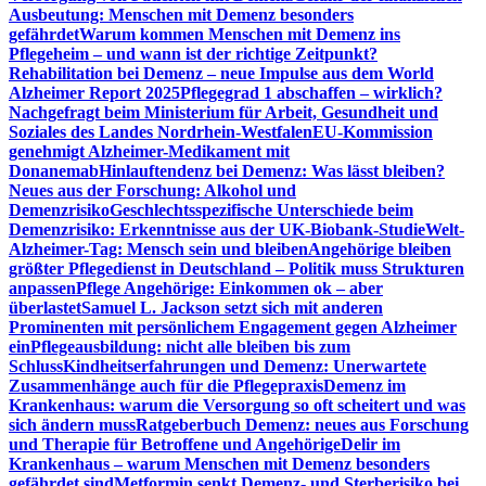
Ausbeutung: Menschen mit Demenz besonders
gefährdet
Warum kommen Menschen mit Demenz ins
Pflegeheim – und wann ist der richtige Zeitpunkt?
Rehabilitation bei Demenz – neue Impulse aus dem World
Alzheimer Report 2025
Pflegegrad 1 abschaffen – wirklich?
Nachgefragt beim Ministerium für Arbeit, Gesundheit und
Soziales des Landes Nordrhein-Westfalen
EU-Kommission
genehmigt Alzheimer-Medikament mit
Donanemab
Hinlauftendenz bei Demenz: Was lässt bleiben?
Neues aus der Forschung: Alkohol und
Demenzrisiko
Geschlechtsspezifische Unterschiede beim
Demenzrisiko: Erkenntnisse aus der UK-Biobank-Studie
Welt-
Alzheimer-Tag: Mensch sein und bleiben
Angehörige bleiben
größter Pflegedienst in Deutschland – Politik muss Strukturen
anpassen
Pflege Angehörige: Einkommen ok – aber
überlastet
Samuel L. Jackson setzt sich mit anderen
Prominenten mit persönlichem Engagement gegen Alzheimer
ein
Pflegeausbildung: nicht alle bleiben bis zum
Schluss
Kindheitserfahrungen und Demenz: Unerwartete
Zusammenhänge auch für die Pflegepraxis
Demenz im
Krankenhaus: warum die Versorgung so oft scheitert und was
sich ändern muss
Ratgeberbuch Demenz: neues aus Forschung
und Therapie für Betroffene und Angehörige
Delir im
Krankenhaus – warum Menschen mit Demenz besonders
gefährdet sind
Metformin senkt Demenz- und Sterberisiko bei