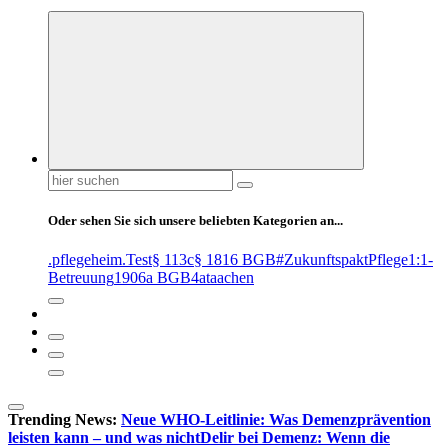
Suchen
nach:
Oder sehen Sie sich unsere beliebten Kategorien an...
.pflegeheim
.Test
§ 113c
§ 1816 BGB
#ZukunftspaktPflege
1:1-
Betreuung
1906a BGB
4at
aachen
Trending News:
Neue WHO-Leitlinie: Was Demenzprävention
leisten kann – und was nicht
Delir bei Demenz: Wenn die