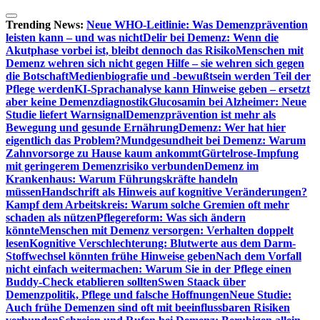
Zum
Inhalt
Trending News:
Neue WHO-Leitlinie: Was Demenzprävention
springen
leisten kann – und was nicht
Delir bei Demenz: Wenn die
Akutphase vorbei ist, bleibt dennoch das Risiko
Menschen mit
Demenz wehren sich nicht gegen Hilfe – sie wehren sich gegen
die Botschaft
Medienbiografie und -bewußtsein werden Teil der
Pflege werden
KI-Sprachanalyse kann Hinweise geben – ersetzt
aber keine Demenzdiagnostik
Glucosamin bei Alzheimer: Neue
Studie liefert Warnsignal
Demenzprävention ist mehr als
Bewegung und gesunde Ernährung
Demenz: Wer hat hier
eigentlich das Problem?
Mundgesundheit bei Demenz: Warum
Zahnvorsorge zu Hause kaum ankommt
Gürtelrose-Impfung
mit geringerem Demenzrisiko verbunden
Demenz im
Krankenhaus: Warum Führungskräfte handeln
müssen
Handschrift als Hinweis auf kognitive Veränderungen?
Kampf dem Arbeitskreis: Warum solche Gremien oft mehr
schaden als nützen
Pflegereform: Was sich ändern
könnte
Menschen mit Demenz versorgen: Verhalten doppelt
lesen
Kognitive Verschlechterung: Blutwerte aus dem Darm-
Stoffwechsel könnten frühe Hinweise geben
Nach dem Vorfall
nicht einfach weitermachen: Warum Sie in der Pflege einen
Buddy-Check etablieren sollten
Swen Staack über
Demenzpolitik, Pflege und falsche Hoffnungen
Neue Studie:
Auch frühe Demenzen sind oft mit beeinflussbaren Risiken