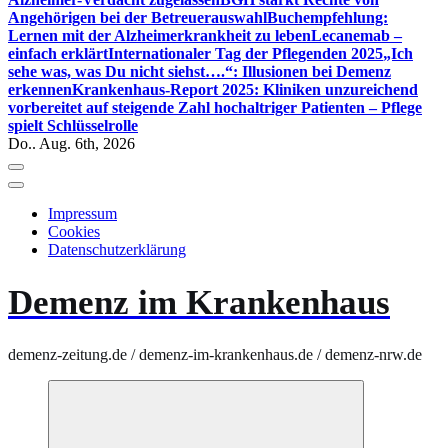
Angehörigen bei der Betreuerauswahl
Buchempfehlung:
Lernen mit der Alzheimerkrankheit zu leben
Lecanemab –
einfach erklärt
Internationaler Tag der Pflegenden 2025
„Ich
sehe was, was Du nicht siehst….“: Illusionen bei Demenz
erkennen
Krankenhaus-Report 2025: Kliniken unzureichend
vorbereitet auf steigende Zahl hochaltriger Patienten – Pflege
spielt Schlüsselrolle
Do.. Aug. 6th, 2026
Impressum
Cookies
Datenschutzerklärung
Demenz im Krankenhaus
demenz-zeitung.de / demenz-im-krankenhaus.de / demenz-nrw.de