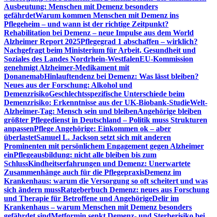
Ausbeutung: Menschen mit Demenz besonders
gefährdet
Warum kommen Menschen mit Demenz ins
Pflegeheim – und wann ist der richtige Zeitpunkt?
Rehabilitation bei Demenz – neue Impulse aus dem World
Alzheimer Report 2025
Pflegegrad 1 abschaffen – wirklich?
Nachgefragt beim Ministerium für Arbeit, Gesundheit und
Soziales des Landes Nordrhein-Westfalen
EU-Kommission
genehmigt Alzheimer-Medikament mit
Donanemab
Hinlauftendenz bei Demenz: Was lässt bleiben?
Neues aus der Forschung: Alkohol und
Demenzrisiko
Geschlechtsspezifische Unterschiede beim
Demenzrisiko: Erkenntnisse aus der UK-Biobank-Studie
Welt-
Alzheimer-Tag: Mensch sein und bleiben
Angehörige bleiben
größter Pflegedienst in Deutschland – Politik muss Strukturen
anpassen
Pflege Angehörige: Einkommen ok – aber
überlastet
Samuel L. Jackson setzt sich mit anderen
Prominenten mit persönlichem Engagement gegen Alzheimer
ein
Pflegeausbildung: nicht alle bleiben bis zum
Schluss
Kindheitserfahrungen und Demenz: Unerwartete
Zusammenhänge auch für die Pflegepraxis
Demenz im
Krankenhaus: warum die Versorgung so oft scheitert und was
sich ändern muss
Ratgeberbuch Demenz: neues aus Forschung
und Therapie für Betroffene und Angehörige
Delir im
Krankenhaus – warum Menschen mit Demenz besonders
gefährdet sind
Metformin senkt Demenz- und Sterberisiko bei