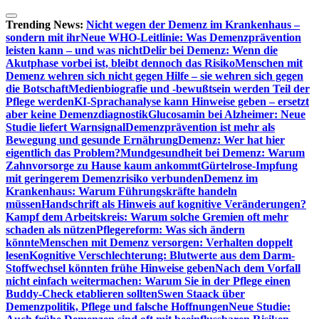
Zum
Inhalt
Trending News:
Nicht wegen der Demenz im Krankenhaus –
springen
sondern mit ihr
Neue WHO-Leitlinie: Was Demenzprävention
leisten kann – und was nicht
Delir bei Demenz: Wenn die
Akutphase vorbei ist, bleibt dennoch das Risiko
Menschen mit
Demenz wehren sich nicht gegen Hilfe – sie wehren sich gegen
die Botschaft
Medienbiografie und -bewußtsein werden Teil der
Pflege werden
KI-Sprachanalyse kann Hinweise geben – ersetzt
aber keine Demenzdiagnostik
Glucosamin bei Alzheimer: Neue
Studie liefert Warnsignal
Demenzprävention ist mehr als
Bewegung und gesunde Ernährung
Demenz: Wer hat hier
eigentlich das Problem?
Mundgesundheit bei Demenz: Warum
Zahnvorsorge zu Hause kaum ankommt
Gürtelrose-Impfung
mit geringerem Demenzrisiko verbunden
Demenz im
Krankenhaus: Warum Führungskräfte handeln
müssen
Handschrift als Hinweis auf kognitive Veränderungen?
Kampf dem Arbeitskreis: Warum solche Gremien oft mehr
schaden als nützen
Pflegereform: Was sich ändern
könnte
Menschen mit Demenz versorgen: Verhalten doppelt
lesen
Kognitive Verschlechterung: Blutwerte aus dem Darm-
Stoffwechsel könnten frühe Hinweise geben
Nach dem Vorfall
nicht einfach weitermachen: Warum Sie in der Pflege einen
Buddy-Check etablieren sollten
Swen Staack über
Demenzpolitik, Pflege und falsche Hoffnungen
Neue Studie: