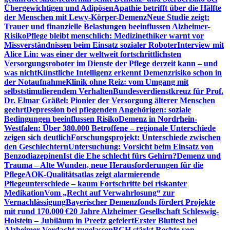
Übergewichtigen und Adipösen
Apathie betrifft über die Hälfte
der Menschen mit Lewy-Körper-Demenz
Neue Studie zeigt:
Trauer und finanzielle Belastungen beeinflussen Alzheimer-
Risiko
Pflege bleibt menschlich: Medizinethiker warnt vor
Missverständnissen beim Einsatz sozialer Roboter
Interview mit
Alice Lin: was einer der weltweit fortschrittlichsten
Versorgungsroboter im Dienste der Pflege derzeit kann – und
was nicht
Künstliche Intelligenz erkennt Demenzrisiko schon in
der Notaufnahme
Klinik ohne Reiz: vom Umgang mit
selbststimulierendem Verhalten
Bundesverdienstkreuz für Prof.
Dr. Elmar Gräßel: Pionier der Versorgung älterer Menschen
geehrt
Depression bei pflegenden Angehörigen: soziale
Bedingungen beeinflussen Risiko
Demenz in Nordrhein-
Westfalen: Über 380.000 Betroffene – regionale Unterschiede
zeigen sich deutlich
Forschungsprojekt: Unterschiede zwischen
den Geschlechtern
Untersuchung: Vorsicht beim Einsatz von
Benzodiazepinen
Ist die Ehe schlecht fürs Gehirn?
Demenz und
Trauma – Alte Wunden, neue Herausforderungen für die
Pflege
AOK-Qualitätsatlas zeigt alarmierende
Pflegeunterschiede – kaum Fortschritte bei riskanter
Medikation
Vom „Recht auf Verwahrlosung“ zur
Vernachlässigung
Bayerischer Demenzfonds fördert Projekte
mit rund 170.000 €
20 Jahre Alzheimer Gesellschaft Schleswig-
Holstein – Jubiläum in Preetz gefeiert
Erster Bluttest bei
Alzheimer-Verdacht zugelassen
BGH stärkt Rechte von