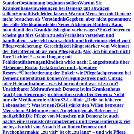
Standortbestimmung beginnen sollten
Warum Sie
Krankenhauseinweisungen bei Demenz gut abwägen
sollten
Empathisch leiden lassen: Warum Menschen mit Demenz
mehr brauchen als Verständnis
Gegeben, aber nicht genommen:
der stille Medikationsfehler
Neuer Alzheimer-Bluttest: Kann
man damit den Krankheitsbeginn vorhersagen?
Enkel betreuen
scheint gut fürs Gehirn zu sein
Verhalten verstehen und
handhaben – wie geht man sachlich und kriteriumsgeleitet vor?
Pflegeversicherung: Gerechtigkeit hängt stärker vom Wohnort
der Betroffenen ab als vom Pflegegrad
„Also, ich bin doch nicht
Ihre Tochter!“ – vom Umgang mit
Fehlidentifizierungen
Kindheit wirkt nach: Langzeitstudie über
Alzheimer-Risiko, Gefäßrisiken und „kognitive
Reserve“
Überforderung der Enkel: wie Pflegefachpersonen bei
Demenz unterstützen können
Verlegungsstress nach Umzug
oder Heimaufnahme – was ist normal und was ist zu tun?
Unsichtbarer Mehraufwand: Demenz ist im Krankenhaus
(auch) ein Steuerungsproblem
Sturzrisiko bei Demenz: Nicht
nur die Medikamente zählen
S3-Leitlinie „Delir im höheren
Lebensalter“: Was ist neu?
BGH stärkt den Willen betreuter
Menschen: Ablehnung eines Angehörigen als Betreuer ist
maßgeblich
Die Pflege von Menschen mit Demenz ist auch
nachts eine Herausforderung
Demenz und Desorientierung: viel
mehr, als nicht von A nach B zu finden
Demenz und
Psychopharmaka: „zu viel“ ist oft „zu lang“ – und wie Pflege