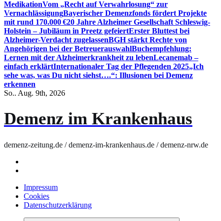
Medikation
Vom „Recht auf Verwahrlosung“ zur
Vernachlässigung
Bayerischer Demenzfonds fördert Projekte
mit rund 170.000 €
20 Jahre Alzheimer Gesellschaft Schleswig-
Holstein – Jubiläum in Preetz gefeiert
Erster Bluttest bei
Alzheimer-Verdacht zugelassen
BGH stärkt Rechte von
Angehörigen bei der Betreuerauswahl
Buchempfehlung:
Lernen mit der Alzheimerkrankheit zu leben
Lecanemab –
einfach erklärt
Internationaler Tag der Pflegenden 2025
„Ich
sehe was, was Du nicht siehst….“: Illusionen bei Demenz
erkennen
So.. Aug. 9th, 2026
Demenz im Krankenhaus
demenz-zeitung.de / demenz-im-krankenhaus.de / demenz-nrw.de
Impressum
Cookies
Datenschutzerklärung