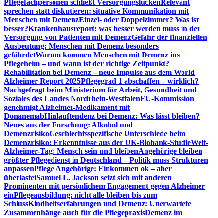
Pflegefachpersonen schließt Versorgungslücken
Relevant
sprechen statt diskutieren: situative Kommunikation mit
Menschen mit Demenz
Einzel- oder Doppelzimmer? Was ist
besser?
Krankenhausreport: was besser werden muss in der
Versorgung von Patienten mit Demenz
Gefahr der finanziellen
Ausbeutung: Menschen mit Demenz besonders
gefährdet
Warum kommen Menschen mit Demenz ins
Pflegeheim – und wann ist der richtige Zeitpunkt?
Rehabilitation bei Demenz – neue Impulse aus dem World
Alzheimer Report 2025
Pflegegrad 1 abschaffen – wirklich?
Nachgefragt beim Ministerium für Arbeit, Gesundheit und
Soziales des Landes Nordrhein-Westfalen
EU-Kommission
genehmigt Alzheimer-Medikament mit
Donanemab
Hinlauftendenz bei Demenz: Was lässt bleiben?
Neues aus der Forschung: Alkohol und
Demenzrisiko
Geschlechtsspezifische Unterschiede beim
Demenzrisiko: Erkenntnisse aus der UK-Biobank-Studie
Welt-
Alzheimer-Tag: Mensch sein und bleiben
Angehörige bleiben
größter Pflegedienst in Deutschland – Politik muss Strukturen
anpassen
Pflege Angehörige: Einkommen ok – aber
überlastet
Samuel L. Jackson setzt sich mit anderen
Prominenten mit persönlichem Engagement gegen Alzheimer
ein
Pflegeausbildung: nicht alle bleiben bis zum
Schluss
Kindheitserfahrungen und Demenz: Unerwartete
Zusammenhänge auch für die Pflegepraxis
Demenz im