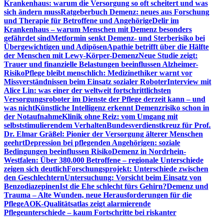
Krankenhaus: warum die Versorgung so oft scheitert und was
sich ändern muss
Ratgeberbuch Demenz: neues aus Forschung
und Therapie für Betroffene und Angehörige
Delir im
Krankenhaus – warum Menschen mit Demenz besonders
gefährdet sind
Metformin senkt Demenz- und Sterberisiko bei
Übergewichtigen und Adipösen
Apathie betrifft über die Hälfte
der Menschen mit Lewy-Körper-Demenz
Neue Studie zeigt:
Trauer und finanzielle Belastungen beeinflussen Alzheimer-
Risiko
Pflege bleibt menschlich: Medizinethiker warnt vor
Missverständnissen beim Einsatz sozialer Roboter
Interview mit
Alice Lin: was einer der weltweit fortschrittlichsten
Versorgungsroboter im Dienste der Pflege derzeit kann – und
was nicht
Künstliche Intelligenz erkennt Demenzrisiko schon in
der Notaufnahme
Klinik ohne Reiz: vom Umgang mit
selbststimulierendem Verhalten
Bundesverdienstkreuz für Prof.
Dr. Elmar Gräßel: Pionier der Versorgung älterer Menschen
geehrt
Depression bei pflegenden Angehörigen: soziale
Bedingungen beeinflussen Risiko
Demenz in Nordrhein-
Westfalen: Über 380.000 Betroffene – regionale Unterschiede
zeigen sich deutlich
Forschungsprojekt: Unterschiede zwischen
den Geschlechtern
Untersuchung: Vorsicht beim Einsatz von
Benzodiazepinen
Ist die Ehe schlecht fürs Gehirn?
Demenz und
Trauma – Alte Wunden, neue Herausforderungen für die
Pflege
AOK-Qualitätsatlas zeigt alarmierende
Pflegeunterschiede – kaum Fortschritte bei riskanter