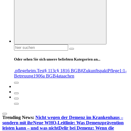
Suchen
nach:
Oder sehen Sie sich unsere beliebten Kategorien an...
.pflegeheim
.Test
§ 113c
§ 1816 BGB
#ZukunftspaktPflege
1:1-
Betreuung
1906a BGB
4at
aachen
Trending News:
Nicht wegen der Demenz im Krankenhaus –
sondern mit ihr
Neue WHO-Leitlinie: Was Demenzprävention
leisten kann – und was nicht
Delir bei Demenz: Wenn die