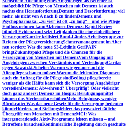
Menschen: Ablehnung eines Angehörigen als Betreuer ist
maßgeblich
Die Pflege von Menschen mit Demenz ist auch
nachts eine Herausforderung
Demenz und Desorientierung: viel
mehr, als nicht von A nach B zu finden
Demenz und
Psychopharmaka: „zu viel“ ist oft „zu lang“ – und wie Pflege
Einfluss nehmen kann
Alzheimer-Demenz: Rapid Review
bündelt Evidenz und setzt Leitplanken für eine einheitlichere
Versorgung
Kanzler kritisiert Bund-Länder-Arbeitsgruppe zur
Reform der Pflegeversicherung
Schmerzmanagement im Alter
neu sortiert: Was die neue S3-Leitlinie GeriPAIN
bringt
Zukunftspakt Pflege und die Chancen für die
Versorgung von Menschen mit Demenz
Vom Umgang mit
Angehörigen: zwischen Verständnis und Verteidigung
Caritas
gegen Sawatzki-Schelte: Warum wir genauer auf die
Altenpflege schauen müssen
Warum die fehlenden Diagnosen
auch ein Auftrag für die Pflege sind
Bedingt pflegebereit:
weniger als die Hälfte kann sich die Versorgung Angehöriger
vorstellen
Demenz: Abwehrend? Übergriffig? Oder vielleicht
doch ganz anders?
Demenz im Hospiz: Beruhigungsmittel
können das Sterberisiko erhöhen
Mehr Befugnisse, weniger
Bürokratie: Was das neue Gesetz für die Versorgung bedeuten
könnte
Hürden- und Stellungsfehler: das provoziert tätliche
Übergriffe von Menschen mit Demenz
MCI: Was
intergenerationelle Aktiv-Programme leisten müssen – und
Betroffene brauchen
Kontinuierliche Begleitung durch geschulte