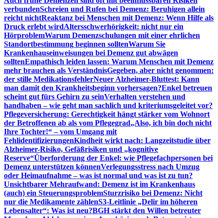
Auch frühe Demenzen sind oft mit beeinflussbaren Risiken
verbunden
Schreien und Rufen bei Demenz: Beruhigen allein
reicht nicht
Reaktanz bei Menschen mit Demenz: Wenn Hilfe als
Druck erlebt wird
Altersschwerhörigkeit: nicht nur ein
Hörproblem
Warum Demenzschulungen mit einer ehrlichen
Standortbestimmung beginnen sollten
Warum Sie
Krankenhauseinweisungen bei Demenz gut abwägen
sollten
Empathisch leiden lassen: Warum Menschen mit Demenz
mehr brauchen als Verständnis
Gegeben, aber nicht genommen:
der stille Medikationsfehler
Neuer Alzheimer-Bluttest: Kann
man damit den Krankheitsbeginn vorhersagen?
Enkel betreuen
scheint gut fürs Gehirn zu sein
Verhalten verstehen und
handhaben – wie geht man sachlich und kriteriumsgeleitet vor?
Pflegeversicherung: Gerechtigkeit hängt stärker vom Wohnort
der Betroffenen ab als vom Pflegegrad
„Also, ich bin doch nicht
Ihre Tochter!“ – vom Umgang mit
Fehlidentifizierungen
Kindheit wirkt nach: Langzeitstudie über
Alzheimer-Risiko, Gefäßrisiken und „kognitive
Reserve“
Überforderung der Enkel: wie Pflegefachpersonen bei
Demenz unterstützen können
Verlegungsstress nach Umzug
oder Heimaufnahme – was ist normal und was ist zu tun?
Unsichtbarer Mehraufwand: Demenz ist im Krankenhaus
(auch) ein Steuerungsproblem
Sturzrisiko bei Demenz: Nicht
nur die Medikamente zählen
S3-Leitlinie „Delir im höheren
Lebensalter“: Was ist neu?
BGH stärkt den Willen betreuter