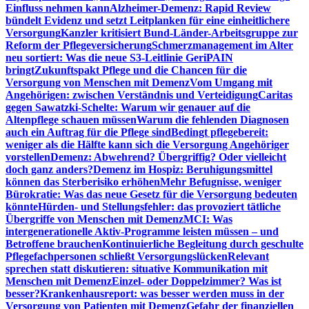
Einfluss nehmen kann
Alzheimer-Demenz: Rapid Review
bündelt Evidenz und setzt Leitplanken für eine einheitlichere
Versorgung
Kanzler kritisiert Bund-Länder-Arbeitsgruppe zur
Reform der Pflegeversicherung
Schmerzmanagement im Alter
neu sortiert: Was die neue S3-Leitlinie GeriPAIN
bringt
Zukunftspakt Pflege und die Chancen für die
Versorgung von Menschen mit Demenz
Vom Umgang mit
Angehörigen: zwischen Verständnis und Verteidigung
Caritas
gegen Sawatzki-Schelte: Warum wir genauer auf die
Altenpflege schauen müssen
Warum die fehlenden Diagnosen
auch ein Auftrag für die Pflege sind
Bedingt pflegebereit:
weniger als die Hälfte kann sich die Versorgung Angehöriger
vorstellen
Demenz: Abwehrend? Übergriffig? Oder vielleicht
doch ganz anders?
Demenz im Hospiz: Beruhigungsmittel
können das Sterberisiko erhöhen
Mehr Befugnisse, weniger
Bürokratie: Was das neue Gesetz für die Versorgung bedeuten
könnte
Hürden- und Stellungsfehler: das provoziert tätliche
Übergriffe von Menschen mit Demenz
MCI: Was
intergenerationelle Aktiv-Programme leisten müssen – und
Betroffene brauchen
Kontinuierliche Begleitung durch geschulte
Pflegefachpersonen schließt Versorgungslücken
Relevant
sprechen statt diskutieren: situative Kommunikation mit
Menschen mit Demenz
Einzel- oder Doppelzimmer? Was ist
besser?
Krankenhausreport: was besser werden muss in der
Versorgung von Patienten mit Demenz
Gefahr der finanziellen