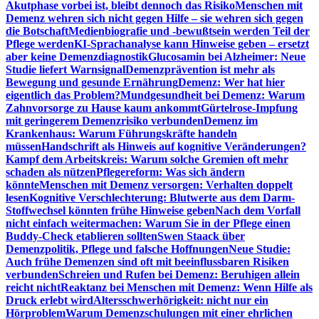
Akutphase vorbei ist, bleibt dennoch das Risiko
Menschen mit
Demenz wehren sich nicht gegen Hilfe – sie wehren sich gegen
die Botschaft
Medienbiografie und -bewußtsein werden Teil der
Pflege werden
KI-Sprachanalyse kann Hinweise geben – ersetzt
aber keine Demenzdiagnostik
Glucosamin bei Alzheimer: Neue
Studie liefert Warnsignal
Demenzprävention ist mehr als
Bewegung und gesunde Ernährung
Demenz: Wer hat hier
eigentlich das Problem?
Mundgesundheit bei Demenz: Warum
Zahnvorsorge zu Hause kaum ankommt
Gürtelrose-Impfung
mit geringerem Demenzrisiko verbunden
Demenz im
Krankenhaus: Warum Führungskräfte handeln
müssen
Handschrift als Hinweis auf kognitive Veränderungen?
Kampf dem Arbeitskreis: Warum solche Gremien oft mehr
schaden als nützen
Pflegereform: Was sich ändern
könnte
Menschen mit Demenz versorgen: Verhalten doppelt
lesen
Kognitive Verschlechterung: Blutwerte aus dem Darm-
Stoffwechsel könnten frühe Hinweise geben
Nach dem Vorfall
nicht einfach weitermachen: Warum Sie in der Pflege einen
Buddy-Check etablieren sollten
Swen Staack über
Demenzpolitik, Pflege und falsche Hoffnungen
Neue Studie:
Auch frühe Demenzen sind oft mit beeinflussbaren Risiken
verbunden
Schreien und Rufen bei Demenz: Beruhigen allein
reicht nicht
Reaktanz bei Menschen mit Demenz: Wenn Hilfe als
Druck erlebt wird
Altersschwerhörigkeit: nicht nur ein
Hörproblem
Warum Demenzschulungen mit einer ehrlichen