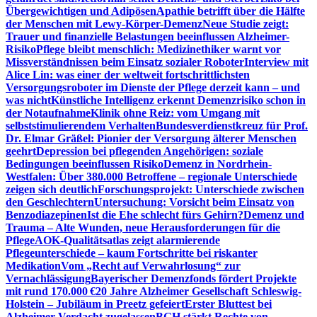
Übergewichtigen und Adipösen
Apathie betrifft über die Hälfte
der Menschen mit Lewy-Körper-Demenz
Neue Studie zeigt:
Trauer und finanzielle Belastungen beeinflussen Alzheimer-
Risiko
Pflege bleibt menschlich: Medizinethiker warnt vor
Missverständnissen beim Einsatz sozialer Roboter
Interview mit
Alice Lin: was einer der weltweit fortschrittlichsten
Versorgungsroboter im Dienste der Pflege derzeit kann – und
was nicht
Künstliche Intelligenz erkennt Demenzrisiko schon in
der Notaufnahme
Klinik ohne Reiz: vom Umgang mit
selbststimulierendem Verhalten
Bundesverdienstkreuz für Prof.
Dr. Elmar Gräßel: Pionier der Versorgung älterer Menschen
geehrt
Depression bei pflegenden Angehörigen: soziale
Bedingungen beeinflussen Risiko
Demenz in Nordrhein-
Westfalen: Über 380.000 Betroffene – regionale Unterschiede
zeigen sich deutlich
Forschungsprojekt: Unterschiede zwischen
den Geschlechtern
Untersuchung: Vorsicht beim Einsatz von
Benzodiazepinen
Ist die Ehe schlecht fürs Gehirn?
Demenz und
Trauma – Alte Wunden, neue Herausforderungen für die
Pflege
AOK-Qualitätsatlas zeigt alarmierende
Pflegeunterschiede – kaum Fortschritte bei riskanter
Medikation
Vom „Recht auf Verwahrlosung“ zur
Vernachlässigung
Bayerischer Demenzfonds fördert Projekte
mit rund 170.000 €
20 Jahre Alzheimer Gesellschaft Schleswig-
Holstein – Jubiläum in Preetz gefeiert
Erster Bluttest bei
Alzheimer-Verdacht zugelassen
BGH stärkt Rechte von