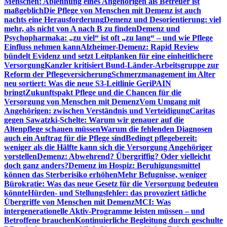
Menschen: Ablehnung eines Angehörigen als Betreuer ist
maßgeblich
Die Pflege von Menschen mit Demenz ist auch
nachts eine Herausforderung
Demenz und Desorientierung: viel
mehr, als nicht von A nach B zu finden
Demenz und
Psychopharmaka: „zu viel“ ist oft „zu lang“ – und wie Pflege
Einfluss nehmen kann
Alzheimer-Demenz: Rapid Review
bündelt Evidenz und setzt Leitplanken für eine einheitlichere
Versorgung
Kanzler kritisiert Bund-Länder-Arbeitsgruppe zur
Reform der Pflegeversicherung
Schmerzmanagement im Alter
neu sortiert: Was die neue S3-Leitlinie GeriPAIN
bringt
Zukunftspakt Pflege und die Chancen für die
Versorgung von Menschen mit Demenz
Vom Umgang mit
Angehörigen: zwischen Verständnis und Verteidigung
Caritas
gegen Sawatzki-Schelte: Warum wir genauer auf die
Altenpflege schauen müssen
Warum die fehlenden Diagnosen
auch ein Auftrag für die Pflege sind
Bedingt pflegebereit:
weniger als die Hälfte kann sich die Versorgung Angehöriger
vorstellen
Demenz: Abwehrend? Übergriffig? Oder vielleicht
doch ganz anders?
Demenz im Hospiz: Beruhigungsmittel
können das Sterberisiko erhöhen
Mehr Befugnisse, weniger
Bürokratie: Was das neue Gesetz für die Versorgung bedeuten
könnte
Hürden- und Stellungsfehler: das provoziert tätliche
Übergriffe von Menschen mit Demenz
MCI: Was
intergenerationelle Aktiv-Programme leisten müssen – und
Betroffene brauchen
Kontinuierliche Begleitung durch geschulte