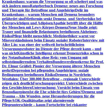
Krankenhaus: warum die Versorgung so oft scheitert und was
sich ändern muss
Ratgeberbuch Demenz: neues aus Forschung
und Therapie für Betroffene und Angehörige
Delir im
Krankenhaus – warum Menschen mit Demenz besonders
gefährdet sind
Metformin senkt Demenz- und Sterberisiko bei
Übergewichtigen und Adipösen
Apathie betrifft über die Hälfte
der Menschen mit Lewy-Körper-Demenz
Neue Studie zeigt:
Trauer und finanzielle Belastungen beeinflussen Alzheimer-
Risiko
Pflege bleibt menschlich: Medizinethiker warnt vor
Missverständnissen beim Einsatz sozialer Roboter
Interview mit
Alice Lin: was einer der weltweit fortschrittlichsten
Versorgungsroboter im Dienste der Pflege derzeit kann – und
was nicht
Künstliche Intelligenz erkennt Demenzrisiko schon in
der Notaufnahme
Klinik ohne Reiz: vom Umgang mit
selbststimulierendem Verhalten
Bundesverdienstkreuz für Prof.
Dr. Elmar Gräßel: Pionier der Versorgung älterer Menschen
geehrt
Depression bei pflegenden Angehörigen: soziale
Bedingungen beeinflussen Risiko
Demenz in Nordrhein-
Westfalen: Über 380.000 Betroffene – regionale Unterschiede
zeigen sich deutlich
Forschungsprojekt: Unterschiede zwischen
den Geschlechtern
Untersuchung: Vorsicht beim Einsatz von
Benzodiazepinen
Ist die Ehe schlecht fürs Gehirn?
Demenz und
Trauma – Alte Wunden, neue Herausforderungen für die
Pflege
AOK-Qualitätsatlas zeigt alarmierende
Pflegeunterschiede – kaum Fortschritte bei riskanter