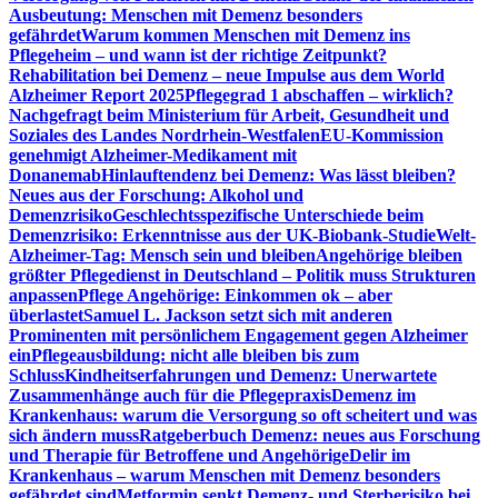
Ausbeutung: Menschen mit Demenz besonders
gefährdet
Warum kommen Menschen mit Demenz ins
Pflegeheim – und wann ist der richtige Zeitpunkt?
Rehabilitation bei Demenz – neue Impulse aus dem World
Alzheimer Report 2025
Pflegegrad 1 abschaffen – wirklich?
Nachgefragt beim Ministerium für Arbeit, Gesundheit und
Soziales des Landes Nordrhein-Westfalen
EU-Kommission
genehmigt Alzheimer-Medikament mit
Donanemab
Hinlauftendenz bei Demenz: Was lässt bleiben?
Neues aus der Forschung: Alkohol und
Demenzrisiko
Geschlechtsspezifische Unterschiede beim
Demenzrisiko: Erkenntnisse aus der UK-Biobank-Studie
Welt-
Alzheimer-Tag: Mensch sein und bleiben
Angehörige bleiben
größter Pflegedienst in Deutschland – Politik muss Strukturen
anpassen
Pflege Angehörige: Einkommen ok – aber
überlastet
Samuel L. Jackson setzt sich mit anderen
Prominenten mit persönlichem Engagement gegen Alzheimer
ein
Pflegeausbildung: nicht alle bleiben bis zum
Schluss
Kindheitserfahrungen und Demenz: Unerwartete
Zusammenhänge auch für die Pflegepraxis
Demenz im
Krankenhaus: warum die Versorgung so oft scheitert und was
sich ändern muss
Ratgeberbuch Demenz: neues aus Forschung
und Therapie für Betroffene und Angehörige
Delir im
Krankenhaus – warum Menschen mit Demenz besonders
gefährdet sind
Metformin senkt Demenz- und Sterberisiko bei