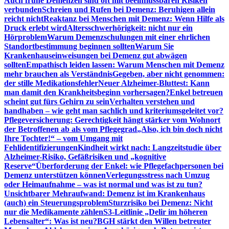
Auch frühe Demenzen sind oft mit beeinflussbaren Risiken
verbunden
Schreien und Rufen bei Demenz: Beruhigen allein
reicht nicht
Reaktanz bei Menschen mit Demenz: Wenn Hilfe als
Druck erlebt wird
Altersschwerhörigkeit: nicht nur ein
Hörproblem
Warum Demenzschulungen mit einer ehrlichen
Standortbestimmung beginnen sollten
Warum Sie
Krankenhauseinweisungen bei Demenz gut abwägen
sollten
Empathisch leiden lassen: Warum Menschen mit Demenz
mehr brauchen als Verständnis
Gegeben, aber nicht genommen:
der stille Medikationsfehler
Neuer Alzheimer-Bluttest: Kann
man damit den Krankheitsbeginn vorhersagen?
Enkel betreuen
scheint gut fürs Gehirn zu sein
Verhalten verstehen und
handhaben – wie geht man sachlich und kriteriumsgeleitet vor?
Pflegeversicherung: Gerechtigkeit hängt stärker vom Wohnort
der Betroffenen ab als vom Pflegegrad
„Also, ich bin doch nicht
Ihre Tochter!“ – vom Umgang mit
Fehlidentifizierungen
Kindheit wirkt nach: Langzeitstudie über
Alzheimer-Risiko, Gefäßrisiken und „kognitive
Reserve“
Überforderung der Enkel: wie Pflegefachpersonen bei
Demenz unterstützen können
Verlegungsstress nach Umzug
oder Heimaufnahme – was ist normal und was ist zu tun?
Unsichtbarer Mehraufwand: Demenz ist im Krankenhaus
(auch) ein Steuerungsproblem
Sturzrisiko bei Demenz: Nicht
nur die Medikamente zählen
S3-Leitlinie „Delir im höheren
Lebensalter“: Was ist neu?
BGH stärkt den Willen betreuter