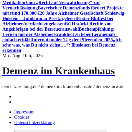
Medikation
Vom „Recht auf Verwahrlosung“ zur
Vernachlässigung
Bayerischer Demenzfonds fördert Projekte
mit rund 170.000 €
20 Jahre Alzheimer Gesellschaft Schleswig-
Holstein – Jubiläum in Preetz gefeiert
Erster Bluttest bei
Alzheimer-Verdacht zugelassen
BGH stärkt Rechte von
Angehörigen bei der Betreuerauswahl
Buchempfehlung:
Lernen mit der Alzheimerkrankheit zu leben
Lecanemab –
einfach erklärt
Internationaler Tag der Pflegenden 2025
„Ich
sehe was, was Du nicht siehst….“: Illusionen bei Demenz
erkennen
Mo.. Aug. 10th, 2026
Demenz im Krankenhaus
demenz-zeitung.de / demenz-im-krankenhaus.de / demenz-nrw.de
Impressum
Cookies
Datenschutzerklärung