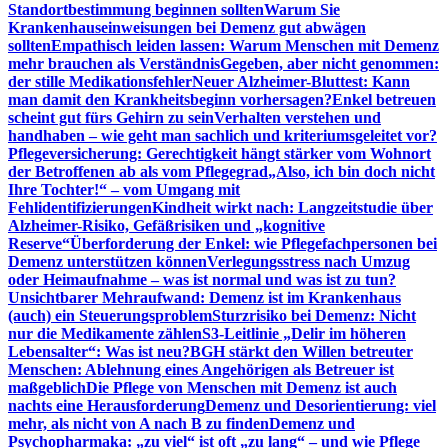
Standortbestimmung beginnen sollten
Warum Sie
Krankenhauseinweisungen bei Demenz gut abwägen
sollten
Empathisch leiden lassen: Warum Menschen mit Demenz
mehr brauchen als Verständnis
Gegeben, aber nicht genommen:
der stille Medikationsfehler
Neuer Alzheimer-Bluttest: Kann
man damit den Krankheitsbeginn vorhersagen?
Enkel betreuen
scheint gut fürs Gehirn zu sein
Verhalten verstehen und
handhaben – wie geht man sachlich und kriteriumsgeleitet vor?
Pflegeversicherung: Gerechtigkeit hängt stärker vom Wohnort
der Betroffenen ab als vom Pflegegrad
„Also, ich bin doch nicht
Ihre Tochter!“ – vom Umgang mit
Fehlidentifizierungen
Kindheit wirkt nach: Langzeitstudie über
Alzheimer-Risiko, Gefäßrisiken und „kognitive
Reserve“
Überforderung der Enkel: wie Pflegefachpersonen bei
Demenz unterstützen können
Verlegungsstress nach Umzug
oder Heimaufnahme – was ist normal und was ist zu tun?
Unsichtbarer Mehraufwand: Demenz ist im Krankenhaus
(auch) ein Steuerungsproblem
Sturzrisiko bei Demenz: Nicht
nur die Medikamente zählen
S3-Leitlinie „Delir im höheren
Lebensalter“: Was ist neu?
BGH stärkt den Willen betreuter
Menschen: Ablehnung eines Angehörigen als Betreuer ist
maßgeblich
Die Pflege von Menschen mit Demenz ist auch
nachts eine Herausforderung
Demenz und Desorientierung: viel
mehr, als nicht von A nach B zu finden
Demenz und
Psychopharmaka: „zu viel“ ist oft „zu lang“ – und wie Pflege