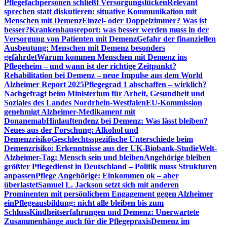
Pflegefachpersonen schließt Versorgungslücken
Relevant
sprechen statt diskutieren: situative Kommunikation mit
Menschen mit Demenz
Einzel- oder Doppelzimmer? Was ist
besser?
Krankenhausreport: was besser werden muss in der
Versorgung von Patienten mit Demenz
Gefahr der finanziellen
Ausbeutung: Menschen mit Demenz besonders
gefährdet
Warum kommen Menschen mit Demenz ins
Pflegeheim – und wann ist der richtige Zeitpunkt?
Rehabilitation bei Demenz – neue Impulse aus dem World
Alzheimer Report 2025
Pflegegrad 1 abschaffen – wirklich?
Nachgefragt beim Ministerium für Arbeit, Gesundheit und
Soziales des Landes Nordrhein-Westfalen
EU-Kommission
genehmigt Alzheimer-Medikament mit
Donanemab
Hinlauftendenz bei Demenz: Was lässt bleiben?
Neues aus der Forschung: Alkohol und
Demenzrisiko
Geschlechtsspezifische Unterschiede beim
Demenzrisiko: Erkenntnisse aus der UK-Biobank-Studie
Welt-
Alzheimer-Tag: Mensch sein und bleiben
Angehörige bleiben
größter Pflegedienst in Deutschland – Politik muss Strukturen
anpassen
Pflege Angehörige: Einkommen ok – aber
überlastet
Samuel L. Jackson setzt sich mit anderen
Prominenten mit persönlichem Engagement gegen Alzheimer
ein
Pflegeausbildung: nicht alle bleiben bis zum
Schluss
Kindheitserfahrungen und Demenz: Unerwartete
Zusammenhänge auch für die Pflegepraxis
Demenz im