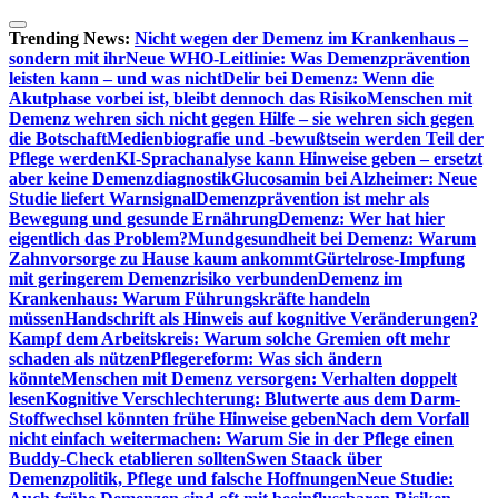
Zum
Inhalt
Trending News:
Nicht wegen der Demenz im Krankenhaus –
springen
sondern mit ihr
Neue WHO-Leitlinie: Was Demenzprävention
leisten kann – und was nicht
Delir bei Demenz: Wenn die
Akutphase vorbei ist, bleibt dennoch das Risiko
Menschen mit
Demenz wehren sich nicht gegen Hilfe – sie wehren sich gegen
die Botschaft
Medienbiografie und -bewußtsein werden Teil der
Pflege werden
KI-Sprachanalyse kann Hinweise geben – ersetzt
aber keine Demenzdiagnostik
Glucosamin bei Alzheimer: Neue
Studie liefert Warnsignal
Demenzprävention ist mehr als
Bewegung und gesunde Ernährung
Demenz: Wer hat hier
eigentlich das Problem?
Mundgesundheit bei Demenz: Warum
Zahnvorsorge zu Hause kaum ankommt
Gürtelrose-Impfung
mit geringerem Demenzrisiko verbunden
Demenz im
Krankenhaus: Warum Führungskräfte handeln
müssen
Handschrift als Hinweis auf kognitive Veränderungen?
Kampf dem Arbeitskreis: Warum solche Gremien oft mehr
schaden als nützen
Pflegereform: Was sich ändern
könnte
Menschen mit Demenz versorgen: Verhalten doppelt
lesen
Kognitive Verschlechterung: Blutwerte aus dem Darm-
Stoffwechsel könnten frühe Hinweise geben
Nach dem Vorfall
nicht einfach weitermachen: Warum Sie in der Pflege einen
Buddy-Check etablieren sollten
Swen Staack über
Demenzpolitik, Pflege und falsche Hoffnungen
Neue Studie: