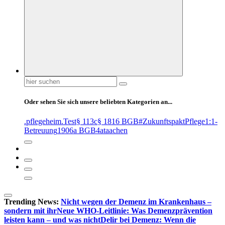
Suchen
nach:
Oder sehen Sie sich unsere beliebten Kategorien an...
.pflegeheim
.Test
§ 113c
§ 1816 BGB
#ZukunftspaktPflege
1:1-
Betreuung
1906a BGB
4at
aachen
Trending News:
Nicht wegen der Demenz im Krankenhaus –
sondern mit ihr
Neue WHO-Leitlinie: Was Demenzprävention
leisten kann – und was nicht
Delir bei Demenz: Wenn die