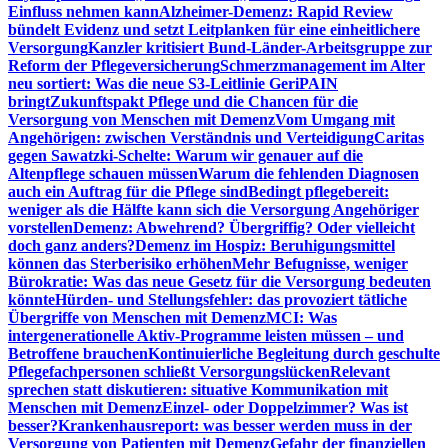
Einfluss nehmen kann
Alzheimer-Demenz: Rapid Review
bündelt Evidenz und setzt Leitplanken für eine einheitlichere
Versorgung
Kanzler kritisiert Bund-Länder-Arbeitsgruppe zur
Reform der Pflegeversicherung
Schmerzmanagement im Alter
neu sortiert: Was die neue S3-Leitlinie GeriPAIN
bringt
Zukunftspakt Pflege und die Chancen für die
Versorgung von Menschen mit Demenz
Vom Umgang mit
Angehörigen: zwischen Verständnis und Verteidigung
Caritas
gegen Sawatzki-Schelte: Warum wir genauer auf die
Altenpflege schauen müssen
Warum die fehlenden Diagnosen
auch ein Auftrag für die Pflege sind
Bedingt pflegebereit:
weniger als die Hälfte kann sich die Versorgung Angehöriger
vorstellen
Demenz: Abwehrend? Übergriffig? Oder vielleicht
doch ganz anders?
Demenz im Hospiz: Beruhigungsmittel
können das Sterberisiko erhöhen
Mehr Befugnisse, weniger
Bürokratie: Was das neue Gesetz für die Versorgung bedeuten
könnte
Hürden- und Stellungsfehler: das provoziert tätliche
Übergriffe von Menschen mit Demenz
MCI: Was
intergenerationelle Aktiv-Programme leisten müssen – und
Betroffene brauchen
Kontinuierliche Begleitung durch geschulte
Pflegefachpersonen schließt Versorgungslücken
Relevant
sprechen statt diskutieren: situative Kommunikation mit
Menschen mit Demenz
Einzel- oder Doppelzimmer? Was ist
besser?
Krankenhausreport: was besser werden muss in der
Versorgung von Patienten mit Demenz
Gefahr der finanziellen