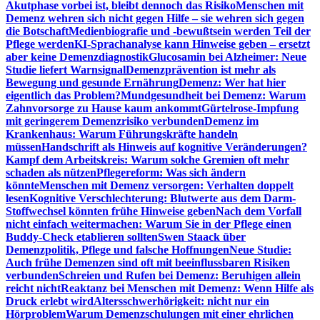
Akutphase vorbei ist, bleibt dennoch das Risiko
Menschen mit
Demenz wehren sich nicht gegen Hilfe – sie wehren sich gegen
die Botschaft
Medienbiografie und -bewußtsein werden Teil der
Pflege werden
KI-Sprachanalyse kann Hinweise geben – ersetzt
aber keine Demenzdiagnostik
Glucosamin bei Alzheimer: Neue
Studie liefert Warnsignal
Demenzprävention ist mehr als
Bewegung und gesunde Ernährung
Demenz: Wer hat hier
eigentlich das Problem?
Mundgesundheit bei Demenz: Warum
Zahnvorsorge zu Hause kaum ankommt
Gürtelrose-Impfung
mit geringerem Demenzrisiko verbunden
Demenz im
Krankenhaus: Warum Führungskräfte handeln
müssen
Handschrift als Hinweis auf kognitive Veränderungen?
Kampf dem Arbeitskreis: Warum solche Gremien oft mehr
schaden als nützen
Pflegereform: Was sich ändern
könnte
Menschen mit Demenz versorgen: Verhalten doppelt
lesen
Kognitive Verschlechterung: Blutwerte aus dem Darm-
Stoffwechsel könnten frühe Hinweise geben
Nach dem Vorfall
nicht einfach weitermachen: Warum Sie in der Pflege einen
Buddy-Check etablieren sollten
Swen Staack über
Demenzpolitik, Pflege und falsche Hoffnungen
Neue Studie:
Auch frühe Demenzen sind oft mit beeinflussbaren Risiken
verbunden
Schreien und Rufen bei Demenz: Beruhigen allein
reicht nicht
Reaktanz bei Menschen mit Demenz: Wenn Hilfe als
Druck erlebt wird
Altersschwerhörigkeit: nicht nur ein
Hörproblem
Warum Demenzschulungen mit einer ehrlichen