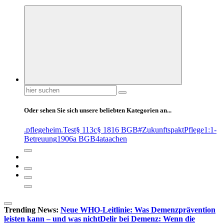
Suchen
nach:
Oder sehen Sie sich unsere beliebten Kategorien an...
.pflegeheim
.Test
§ 113c
§ 1816 BGB
#ZukunftspaktPflege
1:1-
Betreuung
1906a BGB
4at
aachen
Trending News:
Neue WHO-Leitlinie: Was Demenzprävention
leisten kann – und was nicht
Delir bei Demenz: Wenn die