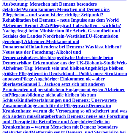
Ausbeutung: Menschen mit Demenz besonders
gefährdet
Warum kommen Menschen mit Demenz ins
Pflegeheim – und wann ist der richtige Zeitpunkt?
Rehabilitation bei Demenz – neue Impulse aus dem World
Alzheimer Report 2025
Pflegegrad 1 abschaffen – wirklich?
Nachgefragt beim Ministerium für Arbeit, Gesundheit und
Soziales des Landes Nordrhein-Westfalen
EU-Kommission
genehmigt Alzheimer-Medikament mit
Donanemab
Hinlauftendenz bei Demenz: Was lässt bleiben?
Neues aus der Forschung: Alkohol und
Demenzrisiko
Geschlechtsspezifische Unterschiede beim
Demenzrisiko: Erkenntnisse aus der UK-Biobank-Studie
Welt-
Alzheimer-Tag: Mensch sein und bleiben
Angehörige bleiben
größter Pflegedienst in Deutschland – Politik muss Strukturen
anpassen
Pflege Angehörige: Einkommen ok – aber
überlastet
Samuel L. Jackson setzt sich mit anderen
Prominenten mit persönlichem Engagement gegen Alzheimer
ein
Pflegeausbildung: nicht alle bleiben bis zum
Schluss
Kindheitserfahrungen und Demenz: Unerwartete
Zusammenhänge auch für die Pflegepraxis
Demenz im
Krankenhaus: warum die Versorgung so oft scheitert und was
sich ändern muss
Ratgeberbuch Demenz: neues aus Forschung
und Therapie für Betroffene und Angehörige
Delir im
Krankenhaus – warum Menschen mit Demenz besonders
gefährdet sind
Metformin senkt Demenz- und Sterberisiko bei