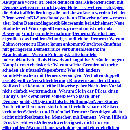
Akutphase vorbei ist, bleibt dennoch das Risiko
Menschen mit
Demenz wehren sich nicht gegen Hilfe – sie wehren sich gegen
die Botschaft
Medienbiografie und -bewußtsein werden Teil der
Pflege werden
KI-Sprachanalyse kann Hinweise geben – ersetzt
aber keine Demenzdiagnostik
Glucosamin bei Alzheimer: Neue
Studie liefert Warnsignal
Demenzprävention ist mehr als
Bewegung und gesunde Ernährung
Demenz: Wer hat hier
eigentlich das Problem?
Mundgesundheit bei Demenz: Warum
Zahnvorsorge zu Hause kaum ankommt
Gürtelrose-Impfung
mit geringerem Demenzrisiko verbunden
Demenz im
Krankenhaus: Warum Führungskräfte handeln
müssen
Handschrift als Hinweis auf kognitive Veränderungen?
Kampf dem Arbeitskreis: Warum solche Gremien oft mehr
schaden als nützen
Pflegereform: Was sich ändern
könnte
Menschen mit Demenz versorgen: Verhalten doppelt
lesen
Kognitive Verschlechterung: Blutwerte aus dem Darm-
Stoffwechsel könnten frühe Hinweise geben
Nach dem Vorfall
nicht einfach weitermachen: Warum Sie in der Pflege einen
Buddy-Check etablieren sollten
Swen Staack über
Demenzpolitik, Pflege und falsche Hoffnungen
Neue Studie:
Auch frühe Demenzen sind oft mit beeinflussbaren Risiken
verbunden
Schreien und Rufen bei Demenz: Beruhigen allein
reicht nicht
Reaktanz bei Menschen mit Demenz: Wenn Hilfe als
Druck erlebt wird
Altersschwerhörigkeit: nicht nur ein
Hörproblem
Warum Demenzschulungen mit einer ehrlichen