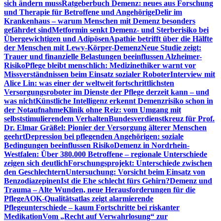
sich ändern muss
Ratgeberbuch Demenz: neues aus Forschung
und Therapie für Betroffene und Angehörige
Delir im
Krankenhaus – warum Menschen mit Demenz besonders
gefährdet sind
Metformin senkt Demenz- und Sterberisiko bei
Übergewichtigen und Adipösen
Apathie betrifft über die Hälfte
der Menschen mit Lewy-Körper-Demenz
Neue Studie zeigt:
Trauer und finanzielle Belastungen beeinflussen Alzheimer-
Risiko
Pflege bleibt menschlich: Medizinethiker warnt vor
Missverständnissen beim Einsatz sozialer Roboter
Interview mit
Alice Lin: was einer der weltweit fortschrittlichsten
Versorgungsroboter im Dienste der Pflege derzeit kann – und
was nicht
Künstliche Intelligenz erkennt Demenzrisiko schon in
der Notaufnahme
Klinik ohne Reiz: vom Umgang mit
selbststimulierendem Verhalten
Bundesverdienstkreuz für Prof.
Dr. Elmar Gräßel: Pionier der Versorgung älterer Menschen
geehrt
Depression bei pflegenden Angehörigen: soziale
Bedingungen beeinflussen Risiko
Demenz in Nordrhein-
Westfalen: Über 380.000 Betroffene – regionale Unterschiede
zeigen sich deutlich
Forschungsprojekt: Unterschiede zwischen
den Geschlechtern
Untersuchung: Vorsicht beim Einsatz von
Benzodiazepinen
Ist die Ehe schlecht fürs Gehirn?
Demenz und
Trauma – Alte Wunden, neue Herausforderungen für die
Pflege
AOK-Qualitätsatlas zeigt alarmierende
Pflegeunterschiede – kaum Fortschritte bei riskanter
Medikation
Vom „Recht auf Verwahrlosung“ zur