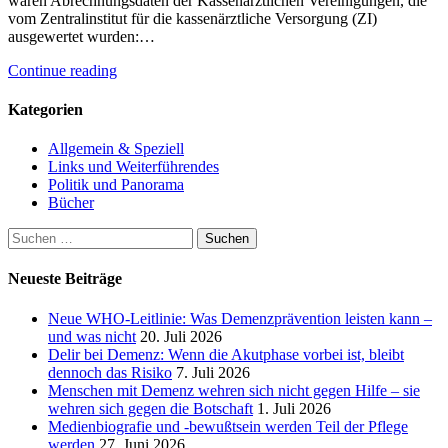
waren Abrechnungsdaten der Kassenärztlichen Vereinigungen, die
vom Zentralinstitut für die kassenärztliche Versorgung (ZI)
ausgewertet wurden:…
Continue reading
Kategorien
Allgemein & Speziell
Links und Weiterführendes
Politik und Panorama
Bücher
Suchen
nach:
Neueste Beiträge
Neue WHO-Leitlinie: Was Demenzprävention leisten kann –
und was nicht
20. Juli 2026
Delir bei Demenz: Wenn die Akutphase vorbei ist, bleibt
dennoch das Risiko
7. Juli 2026
Menschen mit Demenz wehren sich nicht gegen Hilfe – sie
wehren sich gegen die Botschaft
1. Juli 2026
Medienbiografie und -bewußtsein werden Teil der Pflege
werden
27. Juni 2026