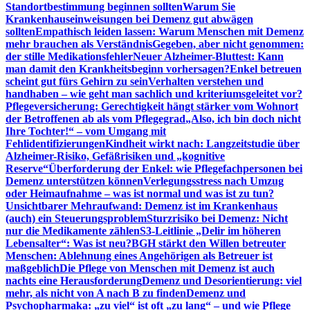
Standortbestimmung beginnen sollten
Warum Sie
Krankenhauseinweisungen bei Demenz gut abwägen
sollten
Empathisch leiden lassen: Warum Menschen mit Demenz
mehr brauchen als Verständnis
Gegeben, aber nicht genommen:
der stille Medikationsfehler
Neuer Alzheimer-Bluttest: Kann
man damit den Krankheitsbeginn vorhersagen?
Enkel betreuen
scheint gut fürs Gehirn zu sein
Verhalten verstehen und
handhaben – wie geht man sachlich und kriteriumsgeleitet vor?
Pflegeversicherung: Gerechtigkeit hängt stärker vom Wohnort
der Betroffenen ab als vom Pflegegrad
„Also, ich bin doch nicht
Ihre Tochter!“ – vom Umgang mit
Fehlidentifizierungen
Kindheit wirkt nach: Langzeitstudie über
Alzheimer-Risiko, Gefäßrisiken und „kognitive
Reserve“
Überforderung der Enkel: wie Pflegefachpersonen bei
Demenz unterstützen können
Verlegungsstress nach Umzug
oder Heimaufnahme – was ist normal und was ist zu tun?
Unsichtbarer Mehraufwand: Demenz ist im Krankenhaus
(auch) ein Steuerungsproblem
Sturzrisiko bei Demenz: Nicht
nur die Medikamente zählen
S3-Leitlinie „Delir im höheren
Lebensalter“: Was ist neu?
BGH stärkt den Willen betreuter
Menschen: Ablehnung eines Angehörigen als Betreuer ist
maßgeblich
Die Pflege von Menschen mit Demenz ist auch
nachts eine Herausforderung
Demenz und Desorientierung: viel
mehr, als nicht von A nach B zu finden
Demenz und
Psychopharmaka: „zu viel“ ist oft „zu lang“ – und wie Pflege