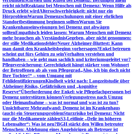
verbunden
Schreien und Rufen bei Demenz: Beruhigen allein
reicht nicht
Reaktanz bei Menschen mit Demenz: Wenn Hilfe als
Druck erlebt wird
Altersschwerhörigkeit: nicht nur ein
Hörproblem
Warum Demenzschulungen mit einer ehrlichen
Standortbestimmung beginnen sollten
Warum Sie
Krankenhauseinweisungen bei Demenz gut abwägen
sollten
Empathisch leiden lassen: Warum Menschen mit Demenz
mehr brauchen als Verständnis
Gegeben, aber nicht genommen:
der stille Medikationsfehler
Neuer Alzheimer-Bluttest: Kann
man damit den Krankheitsbeginn vorhersagen?
Enkel betreuen
scheint gut fürs Gehirn zu sein
Verhalten verstehen und
handhaben – wie geht man sachlich und kriteriumsgeleitet vor?
Pflegeversicherung: Gerechtigkeit hängt stärker vom Wohnort
der Betroffenen ab als vom Pflegegrad
„Also, ich bin doch nicht
Ihre Tochter!“ – vom Umgang mit
Fehlidentifizierungen
Kindheit wirkt nach: Langzeitstudie über
Alzheimer-Risiko, Gefäßrisiken und „kognitive
Reserve“
Überforderung der Enkel: wie Pflegefachpersonen bei
Demenz unterstützen können
Verlegungsstress nach Umzug
oder Heimaufnahme – was ist normal und was ist zu tun?
Unsichtbarer Mehraufwand: Demenz ist im Krankenhaus
(auch) ein Steuerungsproblem
Sturzrisiko bei Demenz: Nicht
nur die Medikamente zählen
S3-Leitlinie „Delir im höheren
Lebensalter“: Was ist neu?
BGH stärkt den Willen betreuter
Menschen: Ablehnung eines Angehörigen als Betreuer ist