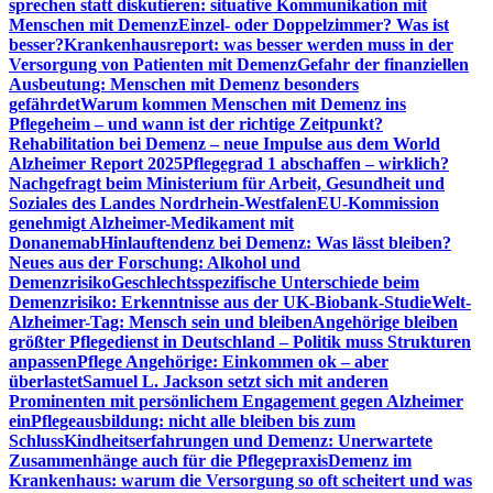
sprechen statt diskutieren: situative Kommunikation mit
Menschen mit Demenz
Einzel- oder Doppelzimmer? Was ist
besser?
Krankenhausreport: was besser werden muss in der
Versorgung von Patienten mit Demenz
Gefahr der finanziellen
Ausbeutung: Menschen mit Demenz besonders
gefährdet
Warum kommen Menschen mit Demenz ins
Pflegeheim – und wann ist der richtige Zeitpunkt?
Rehabilitation bei Demenz – neue Impulse aus dem World
Alzheimer Report 2025
Pflegegrad 1 abschaffen – wirklich?
Nachgefragt beim Ministerium für Arbeit, Gesundheit und
Soziales des Landes Nordrhein-Westfalen
EU-Kommission
genehmigt Alzheimer-Medikament mit
Donanemab
Hinlauftendenz bei Demenz: Was lässt bleiben?
Neues aus der Forschung: Alkohol und
Demenzrisiko
Geschlechtsspezifische Unterschiede beim
Demenzrisiko: Erkenntnisse aus der UK-Biobank-Studie
Welt-
Alzheimer-Tag: Mensch sein und bleiben
Angehörige bleiben
größter Pflegedienst in Deutschland – Politik muss Strukturen
anpassen
Pflege Angehörige: Einkommen ok – aber
überlastet
Samuel L. Jackson setzt sich mit anderen
Prominenten mit persönlichem Engagement gegen Alzheimer
ein
Pflegeausbildung: nicht alle bleiben bis zum
Schluss
Kindheitserfahrungen und Demenz: Unerwartete
Zusammenhänge auch für die Pflegepraxis
Demenz im
Krankenhaus: warum die Versorgung so oft scheitert und was