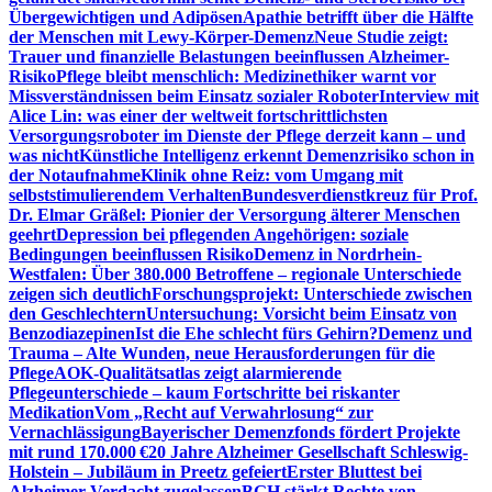
Übergewichtigen und Adipösen
Apathie betrifft über die Hälfte
der Menschen mit Lewy-Körper-Demenz
Neue Studie zeigt:
Trauer und finanzielle Belastungen beeinflussen Alzheimer-
Risiko
Pflege bleibt menschlich: Medizinethiker warnt vor
Missverständnissen beim Einsatz sozialer Roboter
Interview mit
Alice Lin: was einer der weltweit fortschrittlichsten
Versorgungsroboter im Dienste der Pflege derzeit kann – und
was nicht
Künstliche Intelligenz erkennt Demenzrisiko schon in
der Notaufnahme
Klinik ohne Reiz: vom Umgang mit
selbststimulierendem Verhalten
Bundesverdienstkreuz für Prof.
Dr. Elmar Gräßel: Pionier der Versorgung älterer Menschen
geehrt
Depression bei pflegenden Angehörigen: soziale
Bedingungen beeinflussen Risiko
Demenz in Nordrhein-
Westfalen: Über 380.000 Betroffene – regionale Unterschiede
zeigen sich deutlich
Forschungsprojekt: Unterschiede zwischen
den Geschlechtern
Untersuchung: Vorsicht beim Einsatz von
Benzodiazepinen
Ist die Ehe schlecht fürs Gehirn?
Demenz und
Trauma – Alte Wunden, neue Herausforderungen für die
Pflege
AOK-Qualitätsatlas zeigt alarmierende
Pflegeunterschiede – kaum Fortschritte bei riskanter
Medikation
Vom „Recht auf Verwahrlosung“ zur
Vernachlässigung
Bayerischer Demenzfonds fördert Projekte
mit rund 170.000 €
20 Jahre Alzheimer Gesellschaft Schleswig-
Holstein – Jubiläum in Preetz gefeiert
Erster Bluttest bei
Alzheimer-Verdacht zugelassen
BGH stärkt Rechte von