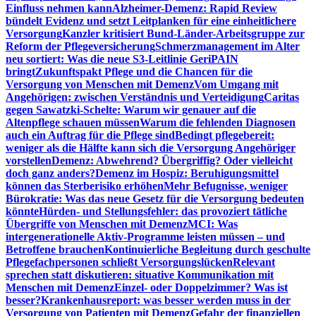
Einfluss nehmen kann
Alzheimer-Demenz: Rapid Review
bündelt Evidenz und setzt Leitplanken für eine einheitlichere
Versorgung
Kanzler kritisiert Bund-Länder-Arbeitsgruppe zur
Reform der Pflegeversicherung
Schmerzmanagement im Alter
neu sortiert: Was die neue S3-Leitlinie GeriPAIN
bringt
Zukunftspakt Pflege und die Chancen für die
Versorgung von Menschen mit Demenz
Vom Umgang mit
Angehörigen: zwischen Verständnis und Verteidigung
Caritas
gegen Sawatzki-Schelte: Warum wir genauer auf die
Altenpflege schauen müssen
Warum die fehlenden Diagnosen
auch ein Auftrag für die Pflege sind
Bedingt pflegebereit:
weniger als die Hälfte kann sich die Versorgung Angehöriger
vorstellen
Demenz: Abwehrend? Übergriffig? Oder vielleicht
doch ganz anders?
Demenz im Hospiz: Beruhigungsmittel
können das Sterberisiko erhöhen
Mehr Befugnisse, weniger
Bürokratie: Was das neue Gesetz für die Versorgung bedeuten
könnte
Hürden- und Stellungsfehler: das provoziert tätliche
Übergriffe von Menschen mit Demenz
MCI: Was
intergenerationelle Aktiv-Programme leisten müssen – und
Betroffene brauchen
Kontinuierliche Begleitung durch geschulte
Pflegefachpersonen schließt Versorgungslücken
Relevant
sprechen statt diskutieren: situative Kommunikation mit
Menschen mit Demenz
Einzel- oder Doppelzimmer? Was ist
besser?
Krankenhausreport: was besser werden muss in der
Versorgung von Patienten mit Demenz
Gefahr der finanziellen