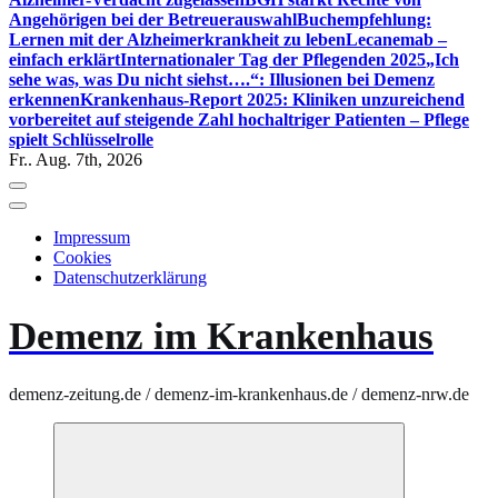
Angehörigen bei der Betreuerauswahl
Buchempfehlung:
Lernen mit der Alzheimerkrankheit zu leben
Lecanemab –
einfach erklärt
Internationaler Tag der Pflegenden 2025
„Ich
sehe was, was Du nicht siehst….“: Illusionen bei Demenz
erkennen
Krankenhaus-Report 2025: Kliniken unzureichend
vorbereitet auf steigende Zahl hochaltriger Patienten – Pflege
spielt Schlüsselrolle
Fr.. Aug. 7th, 2026
Impressum
Cookies
Datenschutzerklärung
Demenz im Krankenhaus
demenz-zeitung.de / demenz-im-krankenhaus.de / demenz-nrw.de