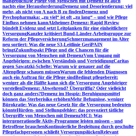
maßgeblich
Die Pflege von Menschen mit Demenz ist auch
nachts eine Herausforderung
Demenz und Desorientierung: viel
mehr, als nicht von A nach B zu finden
Demenz und
Psychopharmaka: „zu viel“ ist oft „zu lang“ – und wie Pflege
Einfluss nehmen kann
Alzheimer-Demenz: Rapid Review
bündelt Evidenz und setzt Leitplanken für eine einheitlichere
Versorgung
Kanzler kritisiert Bund-Länder-Arbeitsgruppe zur
Reform der Pflegeversicherung
Schmerzmanagement im Alter
neu sortiert: Was die neue S3-Leitlinie GeriPAIN
bringt
Zukunftspakt Pflege und die Chancen für die
Versorgung von Menschen mit Demenz
Vom Umgang mit
Angehörigen: zwischen Verständnis und Verteidigung
Caritas
gegen Sawatzki-Schelte: Warum wir genauer auf die
Altenpflege schauen müssen
Warum die fehlenden Diagnosen
auch ein Auftrag für die Pflege sind
Bedingt pflegebereit:
weniger als die Hälfte kann sich die Versorgung Angehöriger
vorstellen
Demenz: Abwehrend? Übergriffig? Oder vielleicht
doch ganz anders?
Demenz im Hospiz: Beruhigungsmittel
können das Sterberisiko erhöhen
Mehr Befugnisse, weniger
Bürokratie: Was das neue Gesetz für die Versorgung bedeuten
könnte
Hürden- und Stellungsfehler: das provoziert tätliche
Übergriffe von Menschen mit Demenz
MCI: Was
intergenerationelle Aktiv-Programme leisten müssen – und
Betroffene brauchen
Kontinuierliche Begleitung durch geschulte
Pflegefachpersonen schließt Versorgungslücken
Relevant