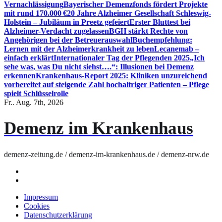
Vernachlässigung
Bayerischer Demenzfonds fördert Projekte
mit rund 170.000 €
20 Jahre Alzheimer Gesellschaft Schleswig-
Holstein – Jubiläum in Preetz gefeiert
Erster Bluttest bei
Alzheimer-Verdacht zugelassen
BGH stärkt Rechte von
Angehörigen bei der Betreuerauswahl
Buchempfehlung:
Lernen mit der Alzheimerkrankheit zu leben
Lecanemab –
einfach erklärt
Internationaler Tag der Pflegenden 2025
„Ich
sehe was, was Du nicht siehst….“: Illusionen bei Demenz
erkennen
Krankenhaus-Report 2025: Kliniken unzureichend
vorbereitet auf steigende Zahl hochaltriger Patienten – Pflege
spielt Schlüsselrolle
Fr.. Aug. 7th, 2026
Demenz im Krankenhaus
demenz-zeitung.de / demenz-im-krankenhaus.de / demenz-nrw.de
Impressum
Cookies
Datenschutzerklärung