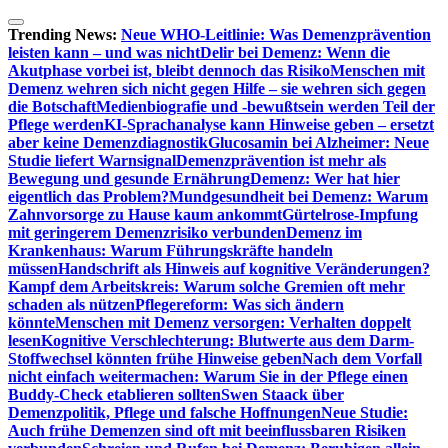
Zum
Inhalt
Trending News:
Neue WHO-Leitlinie: Was Demenzprävention
springen
leisten kann – und was nicht
Delir bei Demenz: Wenn die
Akutphase vorbei ist, bleibt dennoch das Risiko
Menschen mit
Demenz wehren sich nicht gegen Hilfe – sie wehren sich gegen
die Botschaft
Medienbiografie und -bewußtsein werden Teil der
Pflege werden
KI-Sprachanalyse kann Hinweise geben – ersetzt
aber keine Demenzdiagnostik
Glucosamin bei Alzheimer: Neue
Studie liefert Warnsignal
Demenzprävention ist mehr als
Bewegung und gesunde Ernährung
Demenz: Wer hat hier
eigentlich das Problem?
Mundgesundheit bei Demenz: Warum
Zahnvorsorge zu Hause kaum ankommt
Gürtelrose-Impfung
mit geringerem Demenzrisiko verbunden
Demenz im
Krankenhaus: Warum Führungskräfte handeln
müssen
Handschrift als Hinweis auf kognitive Veränderungen?
Kampf dem Arbeitskreis: Warum solche Gremien oft mehr
schaden als nützen
Pflegereform: Was sich ändern
könnte
Menschen mit Demenz versorgen: Verhalten doppelt
lesen
Kognitive Verschlechterung: Blutwerte aus dem Darm-
Stoffwechsel könnten frühe Hinweise geben
Nach dem Vorfall
nicht einfach weitermachen: Warum Sie in der Pflege einen
Buddy-Check etablieren sollten
Swen Staack über
Demenzpolitik, Pflege und falsche Hoffnungen
Neue Studie:
Auch frühe Demenzen sind oft mit beeinflussbaren Risiken