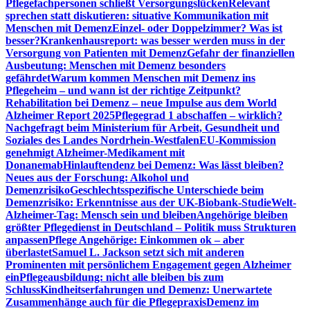
Pflegefachpersonen schließt Versorgungslücken
Relevant
sprechen statt diskutieren: situative Kommunikation mit
Menschen mit Demenz
Einzel- oder Doppelzimmer? Was ist
besser?
Krankenhausreport: was besser werden muss in der
Versorgung von Patienten mit Demenz
Gefahr der finanziellen
Ausbeutung: Menschen mit Demenz besonders
gefährdet
Warum kommen Menschen mit Demenz ins
Pflegeheim – und wann ist der richtige Zeitpunkt?
Rehabilitation bei Demenz – neue Impulse aus dem World
Alzheimer Report 2025
Pflegegrad 1 abschaffen – wirklich?
Nachgefragt beim Ministerium für Arbeit, Gesundheit und
Soziales des Landes Nordrhein-Westfalen
EU-Kommission
genehmigt Alzheimer-Medikament mit
Donanemab
Hinlauftendenz bei Demenz: Was lässt bleiben?
Neues aus der Forschung: Alkohol und
Demenzrisiko
Geschlechtsspezifische Unterschiede beim
Demenzrisiko: Erkenntnisse aus der UK-Biobank-Studie
Welt-
Alzheimer-Tag: Mensch sein und bleiben
Angehörige bleiben
größter Pflegedienst in Deutschland – Politik muss Strukturen
anpassen
Pflege Angehörige: Einkommen ok – aber
überlastet
Samuel L. Jackson setzt sich mit anderen
Prominenten mit persönlichem Engagement gegen Alzheimer
ein
Pflegeausbildung: nicht alle bleiben bis zum
Schluss
Kindheitserfahrungen und Demenz: Unerwartete
Zusammenhänge auch für die Pflegepraxis
Demenz im