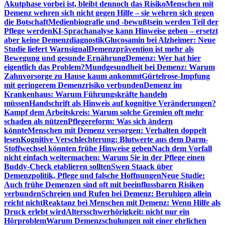
Akutphase vorbei ist, bleibt dennoch das Risiko
Menschen mit
Demenz wehren sich nicht gegen Hilfe – sie wehren sich gegen
die Botschaft
Medienbiografie und -bewußtsein werden Teil der
Pflege werden
KI-Sprachanalyse kann Hinweise geben – ersetzt
aber keine Demenzdiagnostik
Glucosamin bei Alzheimer: Neue
Studie liefert Warnsignal
Demenzprävention ist mehr als
Bewegung und gesunde Ernährung
Demenz: Wer hat hier
eigentlich das Problem?
Mundgesundheit bei Demenz: Warum
Zahnvorsorge zu Hause kaum ankommt
Gürtelrose-Impfung
mit geringerem Demenzrisiko verbunden
Demenz im
Krankenhaus: Warum Führungskräfte handeln
müssen
Handschrift als Hinweis auf kognitive Veränderungen?
Kampf dem Arbeitskreis: Warum solche Gremien oft mehr
schaden als nützen
Pflegereform: Was sich ändern
könnte
Menschen mit Demenz versorgen: Verhalten doppelt
lesen
Kognitive Verschlechterung: Blutwerte aus dem Darm-
Stoffwechsel könnten frühe Hinweise geben
Nach dem Vorfall
nicht einfach weitermachen: Warum Sie in der Pflege einen
Buddy-Check etablieren sollten
Swen Staack über
Demenzpolitik, Pflege und falsche Hoffnungen
Neue Studie:
Auch frühe Demenzen sind oft mit beeinflussbaren Risiken
verbunden
Schreien und Rufen bei Demenz: Beruhigen allein
reicht nicht
Reaktanz bei Menschen mit Demenz: Wenn Hilfe als
Druck erlebt wird
Altersschwerhörigkeit: nicht nur ein
Hörproblem
Warum Demenzschulungen mit einer ehrlichen