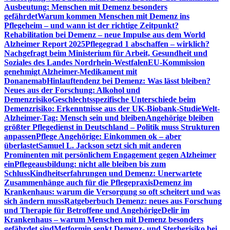
Ausbeutung: Menschen mit Demenz besonders
gefährdet
Warum kommen Menschen mit Demenz ins
Pflegeheim – und wann ist der richtige Zeitpunkt?
Rehabilitation bei Demenz – neue Impulse aus dem World
Alzheimer Report 2025
Pflegegrad 1 abschaffen – wirklich?
Nachgefragt beim Ministerium für Arbeit, Gesundheit und
Soziales des Landes Nordrhein-Westfalen
EU-Kommission
genehmigt Alzheimer-Medikament mit
Donanemab
Hinlauftendenz bei Demenz: Was lässt bleiben?
Neues aus der Forschung: Alkohol und
Demenzrisiko
Geschlechtsspezifische Unterschiede beim
Demenzrisiko: Erkenntnisse aus der UK-Biobank-Studie
Welt-
Alzheimer-Tag: Mensch sein und bleiben
Angehörige bleiben
größter Pflegedienst in Deutschland – Politik muss Strukturen
anpassen
Pflege Angehörige: Einkommen ok – aber
überlastet
Samuel L. Jackson setzt sich mit anderen
Prominenten mit persönlichem Engagement gegen Alzheimer
ein
Pflegeausbildung: nicht alle bleiben bis zum
Schluss
Kindheitserfahrungen und Demenz: Unerwartete
Zusammenhänge auch für die Pflegepraxis
Demenz im
Krankenhaus: warum die Versorgung so oft scheitert und was
sich ändern muss
Ratgeberbuch Demenz: neues aus Forschung
und Therapie für Betroffene und Angehörige
Delir im
Krankenhaus – warum Menschen mit Demenz besonders
gefährdet sind
Metformin senkt Demenz- und Sterberisiko bei