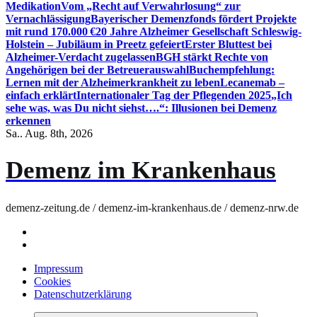
Medikation
Vom „Recht auf Verwahrlosung“ zur
Vernachlässigung
Bayerischer Demenzfonds fördert Projekte
mit rund 170.000 €
20 Jahre Alzheimer Gesellschaft Schleswig-
Holstein – Jubiläum in Preetz gefeiert
Erster Bluttest bei
Alzheimer-Verdacht zugelassen
BGH stärkt Rechte von
Angehörigen bei der Betreuerauswahl
Buchempfehlung:
Lernen mit der Alzheimerkrankheit zu leben
Lecanemab –
einfach erklärt
Internationaler Tag der Pflegenden 2025
„Ich
sehe was, was Du nicht siehst….“: Illusionen bei Demenz
erkennen
Sa.. Aug. 8th, 2026
Demenz im Krankenhaus
demenz-zeitung.de / demenz-im-krankenhaus.de / demenz-nrw.de
Impressum
Cookies
Datenschutzerklärung