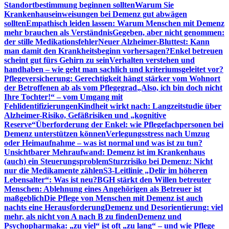
Standortbestimmung beginnen sollten
Warum Sie
Krankenhauseinweisungen bei Demenz gut abwägen
sollten
Empathisch leiden lassen: Warum Menschen mit Demenz
mehr brauchen als Verständnis
Gegeben, aber nicht genommen:
der stille Medikationsfehler
Neuer Alzheimer-Bluttest: Kann
man damit den Krankheitsbeginn vorhersagen?
Enkel betreuen
scheint gut fürs Gehirn zu sein
Verhalten verstehen und
handhaben – wie geht man sachlich und kriteriumsgeleitet vor?
Pflegeversicherung: Gerechtigkeit hängt stärker vom Wohnort
der Betroffenen ab als vom Pflegegrad
„Also, ich bin doch nicht
Ihre Tochter!“ – vom Umgang mit
Fehlidentifizierungen
Kindheit wirkt nach: Langzeitstudie über
Alzheimer-Risiko, Gefäßrisiken und „kognitive
Reserve“
Überforderung der Enkel: wie Pflegefachpersonen bei
Demenz unterstützen können
Verlegungsstress nach Umzug
oder Heimaufnahme – was ist normal und was ist zu tun?
Unsichtbarer Mehraufwand: Demenz ist im Krankenhaus
(auch) ein Steuerungsproblem
Sturzrisiko bei Demenz: Nicht
nur die Medikamente zählen
S3-Leitlinie „Delir im höheren
Lebensalter“: Was ist neu?
BGH stärkt den Willen betreuter
Menschen: Ablehnung eines Angehörigen als Betreuer ist
maßgeblich
Die Pflege von Menschen mit Demenz ist auch
nachts eine Herausforderung
Demenz und Desorientierung: viel
mehr, als nicht von A nach B zu finden
Demenz und
Psychopharmaka: „zu viel“ ist oft „zu lang“ – und wie Pflege