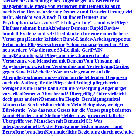
Menschen: Ablehnung eines Angehörigen als Betreuer ist
maßgeblich
Die Pflege von Menschen mit Demenz ist auch
nachts eine Herausforderung
Demenz und Desorientierung: viel
mehr, als nicht von A nach B zu finden
Demenz und
Psychopharmaka: „zu viel“ ist oft „zu lang“ – und wie Pflege
Einfluss nehmen kann
Alzheimer-Demenz: Rapid Review
bündelt Evidenz und setzt Leitplanken für eine einheitlichere
Versorgung
Kanzler kritisiert Bund-Länder-Arbeitsgruppe zur
Reform der Pflegeversicherung
Schmerzmanagement im Alter
neu sortiert: Was die neue S3-Leitlinie GeriPAIN
bringt
Zukunftspakt Pflege und die Chancen für die
Versorgung von Menschen mit Demenz
Vom Umgang mit
Angehörigen: zwischen Verständnis und Verteidigung
Caritas
gegen Sawatzki-Schelte: Warum wir genauer auf die
Altenpflege schauen müssen
Warum die fehlenden Diagnosen
auch ein Auftrag für die Pflege sind
Bedingt pflegebereit:
weniger als die Hälfte kann sich die Versorgung Angehöriger
vorstellen
Demenz: Abwehrend? Übergriffig? Oder vielleicht
doch ganz anders?
Demenz im Hospiz: Beruhigungsmittel
können das Sterberisiko erhöhen
Mehr Befugnisse, weniger
Bürokratie: Was das neue Gesetz für die Versorgung bedeuten
könnte
Hürden- und Stellungsfehler: das provoziert tätliche
Übergriffe von Menschen mit Demenz
MCI: Was
intergenerationelle Aktiv-Programme leisten müssen – und
Betroffene brauchen
Kontinuierliche Begleitung durch geschulte