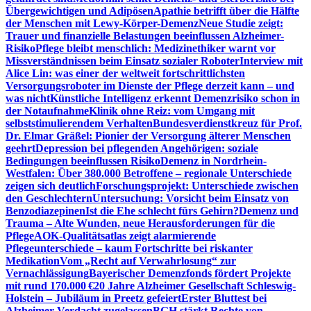
Übergewichtigen und Adipösen
Apathie betrifft über die Hälfte
der Menschen mit Lewy-Körper-Demenz
Neue Studie zeigt:
Trauer und finanzielle Belastungen beeinflussen Alzheimer-
Risiko
Pflege bleibt menschlich: Medizinethiker warnt vor
Missverständnissen beim Einsatz sozialer Roboter
Interview mit
Alice Lin: was einer der weltweit fortschrittlichsten
Versorgungsroboter im Dienste der Pflege derzeit kann – und
was nicht
Künstliche Intelligenz erkennt Demenzrisiko schon in
der Notaufnahme
Klinik ohne Reiz: vom Umgang mit
selbststimulierendem Verhalten
Bundesverdienstkreuz für Prof.
Dr. Elmar Gräßel: Pionier der Versorgung älterer Menschen
geehrt
Depression bei pflegenden Angehörigen: soziale
Bedingungen beeinflussen Risiko
Demenz in Nordrhein-
Westfalen: Über 380.000 Betroffene – regionale Unterschiede
zeigen sich deutlich
Forschungsprojekt: Unterschiede zwischen
den Geschlechtern
Untersuchung: Vorsicht beim Einsatz von
Benzodiazepinen
Ist die Ehe schlecht fürs Gehirn?
Demenz und
Trauma – Alte Wunden, neue Herausforderungen für die
Pflege
AOK-Qualitätsatlas zeigt alarmierende
Pflegeunterschiede – kaum Fortschritte bei riskanter
Medikation
Vom „Recht auf Verwahrlosung“ zur
Vernachlässigung
Bayerischer Demenzfonds fördert Projekte
mit rund 170.000 €
20 Jahre Alzheimer Gesellschaft Schleswig-
Holstein – Jubiläum in Preetz gefeiert
Erster Bluttest bei
Alzheimer-Verdacht zugelassen
BGH stärkt Rechte von