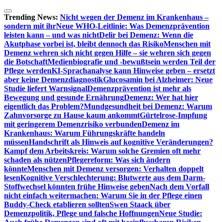
Zum
Inhalt
Trending News:
Nicht wegen der Demenz im Krankenhaus –
springen
sondern mit ihr
Neue WHO-Leitlinie: Was Demenzprävention
leisten kann – und was nicht
Delir bei Demenz: Wenn die
Akutphase vorbei ist, bleibt dennoch das Risiko
Menschen mit
Demenz wehren sich nicht gegen Hilfe – sie wehren sich gegen
die Botschaft
Medienbiografie und -bewußtsein werden Teil der
Pflege werden
KI-Sprachanalyse kann Hinweise geben – ersetzt
aber keine Demenzdiagnostik
Glucosamin bei Alzheimer: Neue
Studie liefert Warnsignal
Demenzprävention ist mehr als
Bewegung und gesunde Ernährung
Demenz: Wer hat hier
eigentlich das Problem?
Mundgesundheit bei Demenz: Warum
Zahnvorsorge zu Hause kaum ankommt
Gürtelrose-Impfung
mit geringerem Demenzrisiko verbunden
Demenz im
Krankenhaus: Warum Führungskräfte handeln
müssen
Handschrift als Hinweis auf kognitive Veränderungen?
Kampf dem Arbeitskreis: Warum solche Gremien oft mehr
schaden als nützen
Pflegereform: Was sich ändern
könnte
Menschen mit Demenz versorgen: Verhalten doppelt
lesen
Kognitive Verschlechterung: Blutwerte aus dem Darm-
Stoffwechsel könnten frühe Hinweise geben
Nach dem Vorfall
nicht einfach weitermachen: Warum Sie in der Pflege einen
Buddy-Check etablieren sollten
Swen Staack über
Demenzpolitik, Pflege und falsche Hoffnungen
Neue Studie: