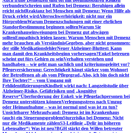
Auch frühe Demenzen sind oft mit beeinflussbaren Risiken
verbunden
Schreien und Rufen bei Demenz: Beruhigen allein
reicht nicht
Reaktanz bei Menschen mit Demenz: Wenn Hilfe als
Druck erlebt wird
Altersschwerhörigkeit: nicht nur ein
Hörproblem
Warum Demenzschulungen mit einer ehrlichen
Standortbestimmung beginnen sollten
Warum Sie
Krankenhauseinweisungen bei Demenz gut abwägen
sollten
Empathisch leiden lassen: Warum Menschen mit Demenz
mehr brauchen als Verständnis
Gegeben, aber nicht genommen:
der stille Medikationsfehler
Neuer Alzheimer-Bluttest: Kann
man damit den Krankheitsbeginn vorhersagen?
Enkel betreuen
scheint gut fürs Gehirn zu sein
Verhalten verstehen und
handhaben – wie geht man sachlich und kriteriumsgeleitet vor?
Pflegeversicherung: Gerechtigkeit hängt stärker vom Wohnort
der Betroffenen ab als vom Pflegegrad
„Also, ich bin doch nicht
Ihre Tochter!“ – vom Umgang mit
Fehlidentifizierungen
Kindheit wirkt nach: Langzeitstudie über
Alzheimer-Risiko, Gefäßrisiken und „kognitive
Reserve“
Überforderung der Enkel: wie Pflegefachpersonen bei
Demenz unterstützen können
Verlegungsstress nach Umzug
oder Heimaufnahme – was ist normal und was ist zu tun?
Unsichtbarer Mehraufwand: Demenz ist im Krankenhaus
(auch) ein Steuerungsproblem
Sturzrisiko bei Demenz: Nicht
nur die Medikamente zählen
S3-Leitlinie „Delir im höheren
Lebensalter“: Was ist neu?
BGH stärkt den Willen betreuter