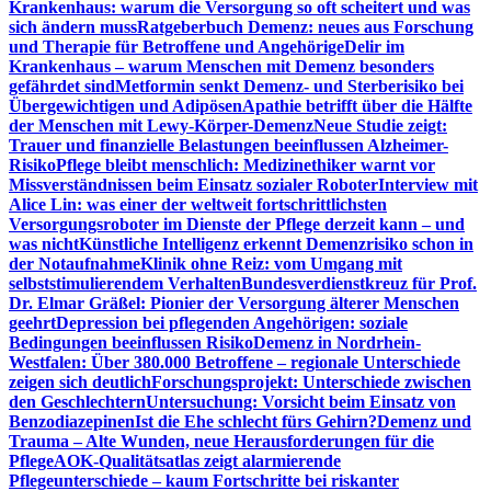
Krankenhaus: warum die Versorgung so oft scheitert und was
sich ändern muss
Ratgeberbuch Demenz: neues aus Forschung
und Therapie für Betroffene und Angehörige
Delir im
Krankenhaus – warum Menschen mit Demenz besonders
gefährdet sind
Metformin senkt Demenz- und Sterberisiko bei
Übergewichtigen und Adipösen
Apathie betrifft über die Hälfte
der Menschen mit Lewy-Körper-Demenz
Neue Studie zeigt:
Trauer und finanzielle Belastungen beeinflussen Alzheimer-
Risiko
Pflege bleibt menschlich: Medizinethiker warnt vor
Missverständnissen beim Einsatz sozialer Roboter
Interview mit
Alice Lin: was einer der weltweit fortschrittlichsten
Versorgungsroboter im Dienste der Pflege derzeit kann – und
was nicht
Künstliche Intelligenz erkennt Demenzrisiko schon in
der Notaufnahme
Klinik ohne Reiz: vom Umgang mit
selbststimulierendem Verhalten
Bundesverdienstkreuz für Prof.
Dr. Elmar Gräßel: Pionier der Versorgung älterer Menschen
geehrt
Depression bei pflegenden Angehörigen: soziale
Bedingungen beeinflussen Risiko
Demenz in Nordrhein-
Westfalen: Über 380.000 Betroffene – regionale Unterschiede
zeigen sich deutlich
Forschungsprojekt: Unterschiede zwischen
den Geschlechtern
Untersuchung: Vorsicht beim Einsatz von
Benzodiazepinen
Ist die Ehe schlecht fürs Gehirn?
Demenz und
Trauma – Alte Wunden, neue Herausforderungen für die
Pflege
AOK-Qualitätsatlas zeigt alarmierende
Pflegeunterschiede – kaum Fortschritte bei riskanter