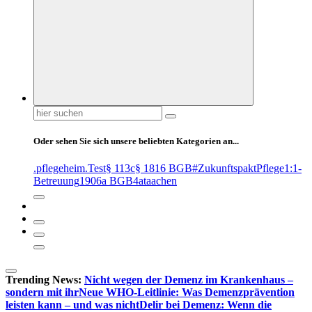
Suchen
nach:
Oder sehen Sie sich unsere beliebten Kategorien an...
.pflegeheim
.Test
§ 113c
§ 1816 BGB
#ZukunftspaktPflege
1:1-
Betreuung
1906a BGB
4at
aachen
Trending News:
Nicht wegen der Demenz im Krankenhaus –
sondern mit ihr
Neue WHO-Leitlinie: Was Demenzprävention
leisten kann – und was nicht
Delir bei Demenz: Wenn die