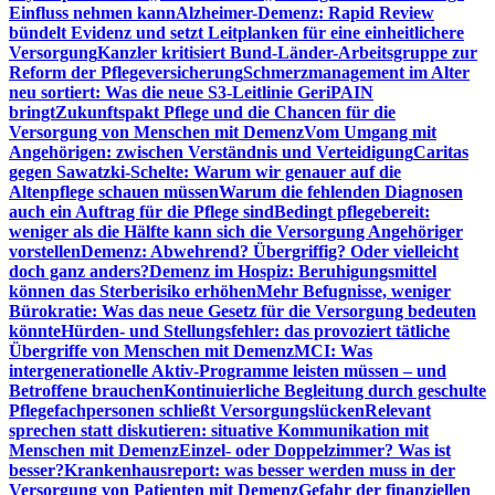
Einfluss nehmen kann
Alzheimer-Demenz: Rapid Review
bündelt Evidenz und setzt Leitplanken für eine einheitlichere
Versorgung
Kanzler kritisiert Bund-Länder-Arbeitsgruppe zur
Reform der Pflegeversicherung
Schmerzmanagement im Alter
neu sortiert: Was die neue S3-Leitlinie GeriPAIN
bringt
Zukunftspakt Pflege und die Chancen für die
Versorgung von Menschen mit Demenz
Vom Umgang mit
Angehörigen: zwischen Verständnis und Verteidigung
Caritas
gegen Sawatzki-Schelte: Warum wir genauer auf die
Altenpflege schauen müssen
Warum die fehlenden Diagnosen
auch ein Auftrag für die Pflege sind
Bedingt pflegebereit:
weniger als die Hälfte kann sich die Versorgung Angehöriger
vorstellen
Demenz: Abwehrend? Übergriffig? Oder vielleicht
doch ganz anders?
Demenz im Hospiz: Beruhigungsmittel
können das Sterberisiko erhöhen
Mehr Befugnisse, weniger
Bürokratie: Was das neue Gesetz für die Versorgung bedeuten
könnte
Hürden- und Stellungsfehler: das provoziert tätliche
Übergriffe von Menschen mit Demenz
MCI: Was
intergenerationelle Aktiv-Programme leisten müssen – und
Betroffene brauchen
Kontinuierliche Begleitung durch geschulte
Pflegefachpersonen schließt Versorgungslücken
Relevant
sprechen statt diskutieren: situative Kommunikation mit
Menschen mit Demenz
Einzel- oder Doppelzimmer? Was ist
besser?
Krankenhausreport: was besser werden muss in der
Versorgung von Patienten mit Demenz
Gefahr der finanziellen