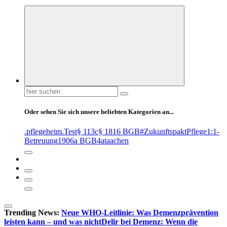
Suchen
nach:
Oder sehen Sie sich unsere beliebten Kategorien an...
.pflegeheim
.Test
§ 113c
§ 1816 BGB
#ZukunftspaktPflege
1:1-
Betreuung
1906a BGB
4at
aachen
Trending News:
Neue WHO-Leitlinie: Was Demenzprävention
leisten kann – und was nicht
Delir bei Demenz: Wenn die