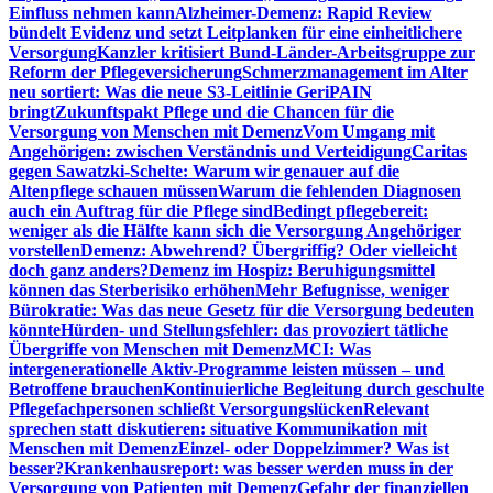
Einfluss nehmen kann
Alzheimer-Demenz: Rapid Review
bündelt Evidenz und setzt Leitplanken für eine einheitlichere
Versorgung
Kanzler kritisiert Bund-Länder-Arbeitsgruppe zur
Reform der Pflegeversicherung
Schmerzmanagement im Alter
neu sortiert: Was die neue S3-Leitlinie GeriPAIN
bringt
Zukunftspakt Pflege und die Chancen für die
Versorgung von Menschen mit Demenz
Vom Umgang mit
Angehörigen: zwischen Verständnis und Verteidigung
Caritas
gegen Sawatzki-Schelte: Warum wir genauer auf die
Altenpflege schauen müssen
Warum die fehlenden Diagnosen
auch ein Auftrag für die Pflege sind
Bedingt pflegebereit:
weniger als die Hälfte kann sich die Versorgung Angehöriger
vorstellen
Demenz: Abwehrend? Übergriffig? Oder vielleicht
doch ganz anders?
Demenz im Hospiz: Beruhigungsmittel
können das Sterberisiko erhöhen
Mehr Befugnisse, weniger
Bürokratie: Was das neue Gesetz für die Versorgung bedeuten
könnte
Hürden- und Stellungsfehler: das provoziert tätliche
Übergriffe von Menschen mit Demenz
MCI: Was
intergenerationelle Aktiv-Programme leisten müssen – und
Betroffene brauchen
Kontinuierliche Begleitung durch geschulte
Pflegefachpersonen schließt Versorgungslücken
Relevant
sprechen statt diskutieren: situative Kommunikation mit
Menschen mit Demenz
Einzel- oder Doppelzimmer? Was ist
besser?
Krankenhausreport: was besser werden muss in der
Versorgung von Patienten mit Demenz
Gefahr der finanziellen