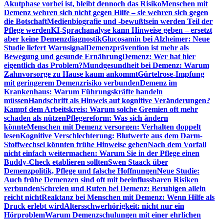
Akutphase vorbei ist, bleibt dennoch das Risiko
Menschen mit
Demenz wehren sich nicht gegen Hilfe – sie wehren sich gegen
die Botschaft
Medienbiografie und -bewußtsein werden Teil der
Pflege werden
KI-Sprachanalyse kann Hinweise geben – ersetzt
aber keine Demenzdiagnostik
Glucosamin bei Alzheimer: Neue
Studie liefert Warnsignal
Demenzprävention ist mehr als
Bewegung und gesunde Ernährung
Demenz: Wer hat hier
eigentlich das Problem?
Mundgesundheit bei Demenz: Warum
Zahnvorsorge zu Hause kaum ankommt
Gürtelrose-Impfung
mit geringerem Demenzrisiko verbunden
Demenz im
Krankenhaus: Warum Führungskräfte handeln
müssen
Handschrift als Hinweis auf kognitive Veränderungen?
Kampf dem Arbeitskreis: Warum solche Gremien oft mehr
schaden als nützen
Pflegereform: Was sich ändern
könnte
Menschen mit Demenz versorgen: Verhalten doppelt
lesen
Kognitive Verschlechterung: Blutwerte aus dem Darm-
Stoffwechsel könnten frühe Hinweise geben
Nach dem Vorfall
nicht einfach weitermachen: Warum Sie in der Pflege einen
Buddy-Check etablieren sollten
Swen Staack über
Demenzpolitik, Pflege und falsche Hoffnungen
Neue Studie:
Auch frühe Demenzen sind oft mit beeinflussbaren Risiken
verbunden
Schreien und Rufen bei Demenz: Beruhigen allein
reicht nicht
Reaktanz bei Menschen mit Demenz: Wenn Hilfe als
Druck erlebt wird
Altersschwerhörigkeit: nicht nur ein
Hörproblem
Warum Demenzschulungen mit einer ehrlichen