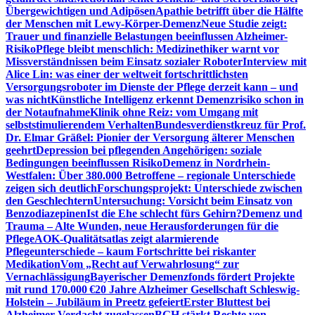
Übergewichtigen und Adipösen
Apathie betrifft über die Hälfte
der Menschen mit Lewy-Körper-Demenz
Neue Studie zeigt:
Trauer und finanzielle Belastungen beeinflussen Alzheimer-
Risiko
Pflege bleibt menschlich: Medizinethiker warnt vor
Missverständnissen beim Einsatz sozialer Roboter
Interview mit
Alice Lin: was einer der weltweit fortschrittlichsten
Versorgungsroboter im Dienste der Pflege derzeit kann – und
was nicht
Künstliche Intelligenz erkennt Demenzrisiko schon in
der Notaufnahme
Klinik ohne Reiz: vom Umgang mit
selbststimulierendem Verhalten
Bundesverdienstkreuz für Prof.
Dr. Elmar Gräßel: Pionier der Versorgung älterer Menschen
geehrt
Depression bei pflegenden Angehörigen: soziale
Bedingungen beeinflussen Risiko
Demenz in Nordrhein-
Westfalen: Über 380.000 Betroffene – regionale Unterschiede
zeigen sich deutlich
Forschungsprojekt: Unterschiede zwischen
den Geschlechtern
Untersuchung: Vorsicht beim Einsatz von
Benzodiazepinen
Ist die Ehe schlecht fürs Gehirn?
Demenz und
Trauma – Alte Wunden, neue Herausforderungen für die
Pflege
AOK-Qualitätsatlas zeigt alarmierende
Pflegeunterschiede – kaum Fortschritte bei riskanter
Medikation
Vom „Recht auf Verwahrlosung“ zur
Vernachlässigung
Bayerischer Demenzfonds fördert Projekte
mit rund 170.000 €
20 Jahre Alzheimer Gesellschaft Schleswig-
Holstein – Jubiläum in Preetz gefeiert
Erster Bluttest bei
Alzheimer-Verdacht zugelassen
BGH stärkt Rechte von