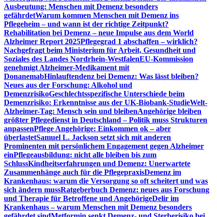
Ausbeutung: Menschen mit Demenz besonders
gefährdet
Warum kommen Menschen mit Demenz ins
Pflegeheim – und wann ist der richtige Zeitpunkt?
Rehabilitation bei Demenz – neue Impulse aus dem World
Alzheimer Report 2025
Pflegegrad 1 abschaffen – wirklich?
Nachgefragt beim Ministerium für Arbeit, Gesundheit und
Soziales des Landes Nordrhein-Westfalen
EU-Kommission
genehmigt Alzheimer-Medikament mit
Donanemab
Hinlauftendenz bei Demenz: Was lässt bleiben?
Neues aus der Forschung: Alkohol und
Demenzrisiko
Geschlechtsspezifische Unterschiede beim
Demenzrisiko: Erkenntnisse aus der UK-Biobank-Studie
Welt-
Alzheimer-Tag: Mensch sein und bleiben
Angehörige bleiben
größter Pflegedienst in Deutschland – Politik muss Strukturen
anpassen
Pflege Angehörige: Einkommen ok – aber
überlastet
Samuel L. Jackson setzt sich mit anderen
Prominenten mit persönlichem Engagement gegen Alzheimer
ein
Pflegeausbildung: nicht alle bleiben bis zum
Schluss
Kindheitserfahrungen und Demenz: Unerwartete
Zusammenhänge auch für die Pflegepraxis
Demenz im
Krankenhaus: warum die Versorgung so oft scheitert und was
sich ändern muss
Ratgeberbuch Demenz: neues aus Forschung
und Therapie für Betroffene und Angehörige
Delir im
Krankenhaus – warum Menschen mit Demenz besonders
gefährdet sind
Metformin senkt Demenz- und Sterberisiko bei