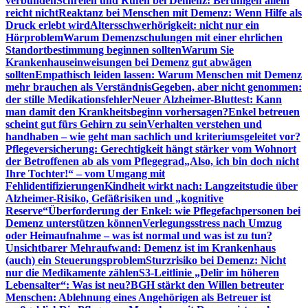
verbunden
Schreien und Rufen bei Demenz: Beruhigen allein
reicht nicht
Reaktanz bei Menschen mit Demenz: Wenn Hilfe als
Druck erlebt wird
Altersschwerhörigkeit: nicht nur ein
Hörproblem
Warum Demenzschulungen mit einer ehrlichen
Standortbestimmung beginnen sollten
Warum Sie
Krankenhauseinweisungen bei Demenz gut abwägen
sollten
Empathisch leiden lassen: Warum Menschen mit Demenz
mehr brauchen als Verständnis
Gegeben, aber nicht genommen:
der stille Medikationsfehler
Neuer Alzheimer-Bluttest: Kann
man damit den Krankheitsbeginn vorhersagen?
Enkel betreuen
scheint gut fürs Gehirn zu sein
Verhalten verstehen und
handhaben – wie geht man sachlich und kriteriumsgeleitet vor?
Pflegeversicherung: Gerechtigkeit hängt stärker vom Wohnort
der Betroffenen ab als vom Pflegegrad
„Also, ich bin doch nicht
Ihre Tochter!“ – vom Umgang mit
Fehlidentifizierungen
Kindheit wirkt nach: Langzeitstudie über
Alzheimer-Risiko, Gefäßrisiken und „kognitive
Reserve“
Überforderung der Enkel: wie Pflegefachpersonen bei
Demenz unterstützen können
Verlegungsstress nach Umzug
oder Heimaufnahme – was ist normal und was ist zu tun?
Unsichtbarer Mehraufwand: Demenz ist im Krankenhaus
(auch) ein Steuerungsproblem
Sturzrisiko bei Demenz: Nicht
nur die Medikamente zählen
S3-Leitlinie „Delir im höheren
Lebensalter“: Was ist neu?
BGH stärkt den Willen betreuter
Menschen: Ablehnung eines Angehörigen als Betreuer ist