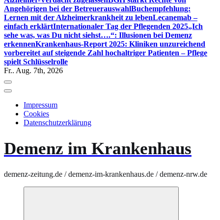
Angehörigen bei der Betreuerauswahl
Buchempfehlung:
Lernen mit der Alzheimerkrankheit zu leben
Lecanemab –
einfach erklärt
Internationaler Tag der Pflegenden 2025
„Ich
sehe was, was Du nicht siehst….“: Illusionen bei Demenz
erkennen
Krankenhaus-Report 2025: Kliniken unzureichend
vorbereitet auf steigende Zahl hochaltriger Patienten – Pflege
spielt Schlüsselrolle
Fr.. Aug. 7th, 2026
Impressum
Cookies
Datenschutzerklärung
Demenz im Krankenhaus
demenz-zeitung.de / demenz-im-krankenhaus.de / demenz-nrw.de