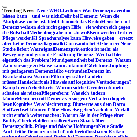
Zum
Inhalt
Trending News:
Neue WHO-Leitlinie: Was Demenzprävention
springen
leisten kann – und was nicht
Delir bei Demenz: Wenn die
Akutphase vorbei ist, bleibt dennoch das Risiko
Menschen mit
Demenz wehren sich nicht gegen Hilfe – sie wehren sich gegen
die Botschaft
Medienbiografie und -bewußtsein werden Teil der
Pflege werden
KI-Sprachanalyse kann Hinweise geben – ersetzt
aber keine Demenzdiagnostik
Glucosamin bei Alzheimer: Neue
Studie liefert Warnsignal
Demenzprävention ist mehr als
Bewegung und gesunde Ernährung
Demenz: Wer hat hier
eigentlich das Problem?
Mundgesundheit bei Demenz: Warum
Zahnvorsorge zu Hause kaum ankommt
Gürtelrose-Impfung
mit geringerem Demenzrisiko verbunden
Demenz im
Krankenhaus: Warum Führungskräfte handeln
müssen
Handschrift als Hinweis auf kognitive Veränderungen?
Kampf dem Arbeitskreis: Warum solche Gremien oft mehr
schaden als nützen
Pflegereform: Was sich ändern
könnte
Menschen mit Demenz versorgen: Verhalten doppelt
lesen
Kognitive Verschlechterung: Blutwerte aus dem Darm-
Stoffwechsel könnten frühe Hinweise geben
Nach dem Vorfall
nicht einfach weitermachen: Warum Sie in der Pflege einen
Buddy-Check etablieren sollten
Swen Staack über
Demenzpolitik, Pflege und falsche Hoffnungen
Neue Studie:
Auch frühe Demenzen sind oft mit beeinflussbaren Risiken