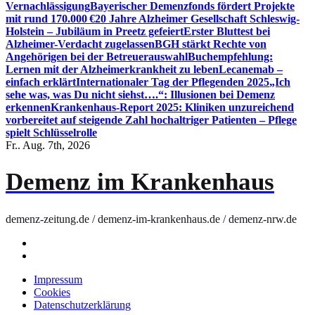
Vernachlässigung
Bayerischer Demenzfonds fördert Projekte
mit rund 170.000 €
20 Jahre Alzheimer Gesellschaft Schleswig-
Holstein – Jubiläum in Preetz gefeiert
Erster Bluttest bei
Alzheimer-Verdacht zugelassen
BGH stärkt Rechte von
Angehörigen bei der Betreuerauswahl
Buchempfehlung:
Lernen mit der Alzheimerkrankheit zu leben
Lecanemab –
einfach erklärt
Internationaler Tag der Pflegenden 2025
„Ich
sehe was, was Du nicht siehst….“: Illusionen bei Demenz
erkennen
Krankenhaus-Report 2025: Kliniken unzureichend
vorbereitet auf steigende Zahl hochaltriger Patienten – Pflege
spielt Schlüsselrolle
Fr.. Aug. 7th, 2026
Demenz im Krankenhaus
demenz-zeitung.de / demenz-im-krankenhaus.de / demenz-nrw.de
Impressum
Cookies
Datenschutzerklärung