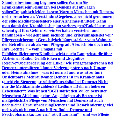
Standortbestimmung beginnen sollten
Warum Sie
Krankenhauseinweisungen bei Demenz gut abwägen
sollten
Empathisch leiden lassen: Warum Menschen mit Demenz
mehr brauchen als Verständnis
Gegeben, aber nicht genommen:
der stille Medikationsfehler
Neuer Alzheimer-Bluttest: Kann
man damit den Krankheitsbeginn vorhersagen?
Enkel betreuen
scheint gut fürs Gehirn zu sein
Verhalten verstehen und
handhaben – wie geht man sachlich und kriteriumsgeleitet vor?
Pflegeversicherung: Gerechtigkeit hängt stärker vom Wohnort
der Betroffenen ab als vom Pflegegrad
„Also, ich bin doch nicht
Ihre Tochter!“ – vom Umgang mit
Fehlidentifizierungen
Kindheit wirkt nach: Langzeitstudie über
Alzheimer-Risiko, Gefäßrisiken und „kognitive
Reserve“
Überforderung der Enkel: wie Pflegefachpersonen bei
Demenz unterstützen können
Verlegungsstress nach Umzug
oder Heimaufnahme – was ist normal und was ist zu tun?
Unsichtbarer Mehraufwand: Demenz ist im Krankenhaus
(auch) ein Steuerungsproblem
Sturzrisiko bei Demenz: Nicht
nur die Medikamente zählen
S3-Leitlinie „Delir im höheren
Lebensalter“: Was ist neu?
BGH stärkt den Willen betreuter
Menschen: Ablehnung eines Angehörigen als Betreuer ist
maßgeblich
Die Pflege von Menschen mit Demenz ist auch
nachts eine Herausforderung
Demenz und Desorientierung: viel
mehr, als nicht von A nach B zu finden
Demenz und
Psychopharmaka: „zu viel“ ist oft „zu lang“ – und wie Pflege