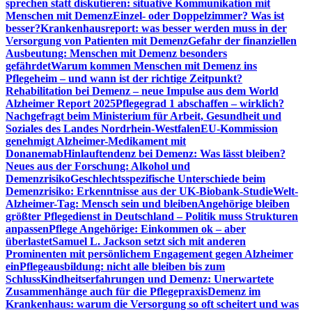
sprechen statt diskutieren: situative Kommunikation mit
Menschen mit Demenz
Einzel- oder Doppelzimmer? Was ist
besser?
Krankenhausreport: was besser werden muss in der
Versorgung von Patienten mit Demenz
Gefahr der finanziellen
Ausbeutung: Menschen mit Demenz besonders
gefährdet
Warum kommen Menschen mit Demenz ins
Pflegeheim – und wann ist der richtige Zeitpunkt?
Rehabilitation bei Demenz – neue Impulse aus dem World
Alzheimer Report 2025
Pflegegrad 1 abschaffen – wirklich?
Nachgefragt beim Ministerium für Arbeit, Gesundheit und
Soziales des Landes Nordrhein-Westfalen
EU-Kommission
genehmigt Alzheimer-Medikament mit
Donanemab
Hinlauftendenz bei Demenz: Was lässt bleiben?
Neues aus der Forschung: Alkohol und
Demenzrisiko
Geschlechtsspezifische Unterschiede beim
Demenzrisiko: Erkenntnisse aus der UK-Biobank-Studie
Welt-
Alzheimer-Tag: Mensch sein und bleiben
Angehörige bleiben
größter Pflegedienst in Deutschland – Politik muss Strukturen
anpassen
Pflege Angehörige: Einkommen ok – aber
überlastet
Samuel L. Jackson setzt sich mit anderen
Prominenten mit persönlichem Engagement gegen Alzheimer
ein
Pflegeausbildung: nicht alle bleiben bis zum
Schluss
Kindheitserfahrungen und Demenz: Unerwartete
Zusammenhänge auch für die Pflegepraxis
Demenz im
Krankenhaus: warum die Versorgung so oft scheitert und was