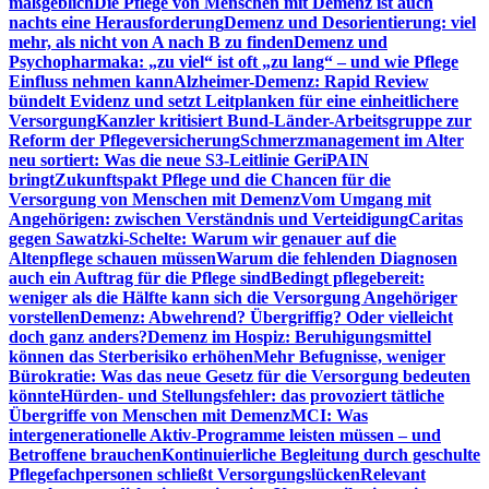
maßgeblich
Die Pflege von Menschen mit Demenz ist auch
nachts eine Herausforderung
Demenz und Desorientierung: viel
mehr, als nicht von A nach B zu finden
Demenz und
Psychopharmaka: „zu viel“ ist oft „zu lang“ – und wie Pflege
Einfluss nehmen kann
Alzheimer-Demenz: Rapid Review
bündelt Evidenz und setzt Leitplanken für eine einheitlichere
Versorgung
Kanzler kritisiert Bund-Länder-Arbeitsgruppe zur
Reform der Pflegeversicherung
Schmerzmanagement im Alter
neu sortiert: Was die neue S3-Leitlinie GeriPAIN
bringt
Zukunftspakt Pflege und die Chancen für die
Versorgung von Menschen mit Demenz
Vom Umgang mit
Angehörigen: zwischen Verständnis und Verteidigung
Caritas
gegen Sawatzki-Schelte: Warum wir genauer auf die
Altenpflege schauen müssen
Warum die fehlenden Diagnosen
auch ein Auftrag für die Pflege sind
Bedingt pflegebereit:
weniger als die Hälfte kann sich die Versorgung Angehöriger
vorstellen
Demenz: Abwehrend? Übergriffig? Oder vielleicht
doch ganz anders?
Demenz im Hospiz: Beruhigungsmittel
können das Sterberisiko erhöhen
Mehr Befugnisse, weniger
Bürokratie: Was das neue Gesetz für die Versorgung bedeuten
könnte
Hürden- und Stellungsfehler: das provoziert tätliche
Übergriffe von Menschen mit Demenz
MCI: Was
intergenerationelle Aktiv-Programme leisten müssen – und
Betroffene brauchen
Kontinuierliche Begleitung durch geschulte
Pflegefachpersonen schließt Versorgungslücken
Relevant