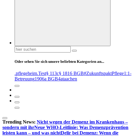
Suchen
nach:
Oder sehen Sie sich unsere beliebten Kategorien an...
.pflegeheim
.Test
§ 113c
§ 1816 BGB
#ZukunftspaktPflege
1:1-
Betreuung
1906a BGB
4at
aachen
Trending News:
Nicht wegen der Demenz im Krankenhaus –
sondern mit ihr
Neue WHO-Leitlinie: Was Demenzprävention
leisten kann – und was nicht
Delir bei Demenz: Wenn die