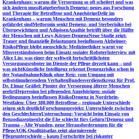
Krankenhaus: warum die Versorgung so oft scheitert und was
sich ändern muss
Ratgeberbuch Demenz: neues aus Forschung
und Therapie für Betroffene und Angehörige
Delir im
Krankenhaus – warum Menschen mit Demenz besonders
gefährdet sind
Metformin senkt Demenz- und Sterberisiko bei
Übergewichtigen und Adipösen
Apathie betrifft über die Hälfte
der Menschen mit Lewy-Körper-Demenz
Neue Studie zeigt:
Trauer und finanzielle Belastungen beeinflussen Alzheimer-
Risiko
Pflege bleibt menschlich: Medizinethiker warnt vor
Missverständnissen beim Einsatz sozialer Roboter
Interview mit
Alice Lin: was einer der weltweit fortschrittlichsten
Versorgungsroboter im Dienste der Pflege derzeit kann – und
was nicht
Künstliche Intelligenz erkennt Demenzrisiko schon in
der Notaufnahme
Klinik ohne Reiz: vom Umgang mit
selbststimulierendem Verhalten
Bundesverdienstkreuz für Prof.
Dr. Elmar Gräßel: Pionier der Versorgung älterer Menschen
geehrt
Depression bei pflegenden Angehörigen: soziale
Bedingungen beeinflussen Risiko
Demenz in Nordrhein-
Westfalen: Über 380.000 Betroffene – regionale Unterschiede
zeigen sich deutlich
Forschungsprojekt: Unterschiede zwischen
den Geschlechtern
Untersuchung: Vorsicht beim Einsatz von
Benzodiazepinen
Ist die Ehe schlecht fürs Gehirn?
Demenz und
Trauma – Alte Wunden, neue Herausforderungen für die
Pflege
AOK-Qualitätsatlas zeigt alarmierende
Pflegeunterschiede – kaum Fortschritte bei riskanter