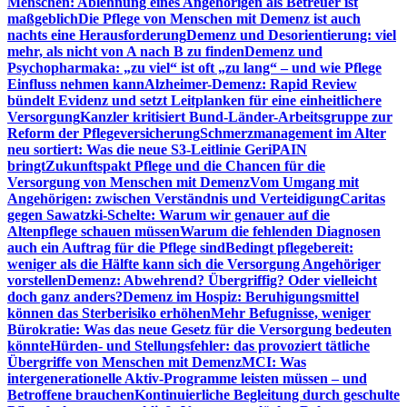
Menschen: Ablehnung eines Angehörigen als Betreuer ist
maßgeblich
Die Pflege von Menschen mit Demenz ist auch
nachts eine Herausforderung
Demenz und Desorientierung: viel
mehr, als nicht von A nach B zu finden
Demenz und
Psychopharmaka: „zu viel“ ist oft „zu lang“ – und wie Pflege
Einfluss nehmen kann
Alzheimer-Demenz: Rapid Review
bündelt Evidenz und setzt Leitplanken für eine einheitlichere
Versorgung
Kanzler kritisiert Bund-Länder-Arbeitsgruppe zur
Reform der Pflegeversicherung
Schmerzmanagement im Alter
neu sortiert: Was die neue S3-Leitlinie GeriPAIN
bringt
Zukunftspakt Pflege und die Chancen für die
Versorgung von Menschen mit Demenz
Vom Umgang mit
Angehörigen: zwischen Verständnis und Verteidigung
Caritas
gegen Sawatzki-Schelte: Warum wir genauer auf die
Altenpflege schauen müssen
Warum die fehlenden Diagnosen
auch ein Auftrag für die Pflege sind
Bedingt pflegebereit:
weniger als die Hälfte kann sich die Versorgung Angehöriger
vorstellen
Demenz: Abwehrend? Übergriffig? Oder vielleicht
doch ganz anders?
Demenz im Hospiz: Beruhigungsmittel
können das Sterberisiko erhöhen
Mehr Befugnisse, weniger
Bürokratie: Was das neue Gesetz für die Versorgung bedeuten
könnte
Hürden- und Stellungsfehler: das provoziert tätliche
Übergriffe von Menschen mit Demenz
MCI: Was
intergenerationelle Aktiv-Programme leisten müssen – und
Betroffene brauchen
Kontinuierliche Begleitung durch geschulte