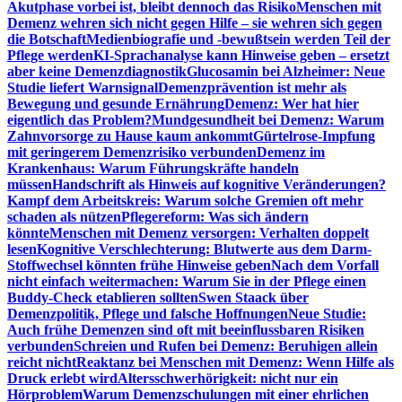
Akutphase vorbei ist, bleibt dennoch das Risiko
Menschen mit
Demenz wehren sich nicht gegen Hilfe – sie wehren sich gegen
die Botschaft
Medienbiografie und -bewußtsein werden Teil der
Pflege werden
KI-Sprachanalyse kann Hinweise geben – ersetzt
aber keine Demenzdiagnostik
Glucosamin bei Alzheimer: Neue
Studie liefert Warnsignal
Demenzprävention ist mehr als
Bewegung und gesunde Ernährung
Demenz: Wer hat hier
eigentlich das Problem?
Mundgesundheit bei Demenz: Warum
Zahnvorsorge zu Hause kaum ankommt
Gürtelrose-Impfung
mit geringerem Demenzrisiko verbunden
Demenz im
Krankenhaus: Warum Führungskräfte handeln
müssen
Handschrift als Hinweis auf kognitive Veränderungen?
Kampf dem Arbeitskreis: Warum solche Gremien oft mehr
schaden als nützen
Pflegereform: Was sich ändern
könnte
Menschen mit Demenz versorgen: Verhalten doppelt
lesen
Kognitive Verschlechterung: Blutwerte aus dem Darm-
Stoffwechsel könnten frühe Hinweise geben
Nach dem Vorfall
nicht einfach weitermachen: Warum Sie in der Pflege einen
Buddy-Check etablieren sollten
Swen Staack über
Demenzpolitik, Pflege und falsche Hoffnungen
Neue Studie:
Auch frühe Demenzen sind oft mit beeinflussbaren Risiken
verbunden
Schreien und Rufen bei Demenz: Beruhigen allein
reicht nicht
Reaktanz bei Menschen mit Demenz: Wenn Hilfe als
Druck erlebt wird
Altersschwerhörigkeit: nicht nur ein
Hörproblem
Warum Demenzschulungen mit einer ehrlichen