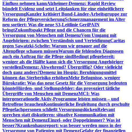
Einfluss nehmen kann
Alzheimer-Demenz: Rapid Review
bündelt Evidenz und setzt Leitplanken für eine einheitlichere
Versorgung
Kanzler kritisiert Bund-Länder-Arbeitsgruppe zur
Reform der Pflegeversicherung
Schmerzmanagement im Alter
neu sortiert: Was die neue S3-Leitlinie GeriPAIN
bringt
Zukunftspakt Pflege und die Chancen für die
Versorgung von Menschen mit Demenz
Vom Umgang mit
Angehörigen: zwischen Verständnis und Verteidigung
Caritas
gegen Sawatzki-Schelte: Warum wir genauer auf die
Altenpflege schauen müssen
Warum die fehlenden Diagnosen
auch ein Auftrag für die Pflege sind
Bedingt pflegebereit:
weniger als die Hälfte kann sich die Versorgung Angehöriger
vorstellen
Demenz: Abwehrend? Übergriffig? Oder vielleicht
doch ganz anders?
Demenz im Hospiz: Beruhigungsmittel
können das Sterberisiko erhöhen
Mehr Befugnisse, weniger
Bürokratie: Was das neue Gesetz für die Versorgung bedeuten
könnte
Hürden- und Stellungsfehler: das provoziert tätliche
Übergriffe von Menschen mit Demenz
MCI: Was
intergenerationelle Aktiv-Programme leisten müssen – und
Betroffene brauchen
Kontinuierliche Begleitung durch geschulte
Pflegefachpersonen schließt Versorgungslücken
Relevant
sprechen statt diskutieren: situative Kommunikation mit
Menschen mit Demenz
Einzel- oder Doppelzimmer? Was ist
besser?
Krankenhausreport: was besser werden muss in der
Versorgung von Patienten mit Demenz
Gefahr der finanziellen