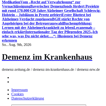
Medikation
Vom „Recht auf Verwahrlosung“ zur
Vernachlässigung
Bayerischer Demenzfonds fördert Projekte
mit rund 170.000 €
20 Jahre Alzheimer Gesellschaft Schleswig-
Holstein – Jubiläum in Preetz gefeiert
Erster Bluttest bei
Alzheimer-Verdacht zugelassen
BGH stärkt Rechte von
Angehörigen bei der Betreuerauswahl
Buchempfehlung:
Lernen mit der Alzheimerkrankheit zu leben
Lecanemab –
einfach erklärt
Internationaler Tag der Pflegenden 2025
„Ich
sehe was, was Du nicht siehst….“: Illusionen bei Demenz
erkennen
So.. Aug. 9th, 2026
Demenz im Krankenhaus
demenz-zeitung.de / demenz-im-krankenhaus.de / demenz-nrw.de
Impressum
Cookies
Datenschutzerklärung