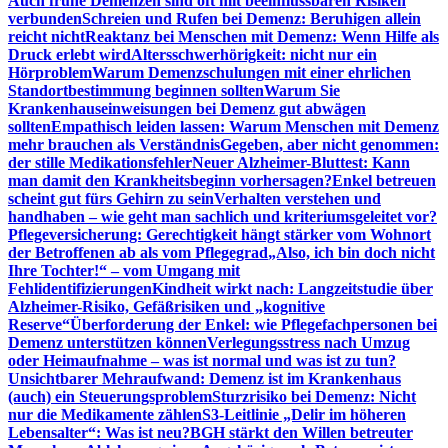
Auch frühe Demenzen sind oft mit beeinflussbaren Risiken
verbunden
Schreien und Rufen bei Demenz: Beruhigen allein
reicht nicht
Reaktanz bei Menschen mit Demenz: Wenn Hilfe als
Druck erlebt wird
Altersschwerhörigkeit: nicht nur ein
Hörproblem
Warum Demenzschulungen mit einer ehrlichen
Standortbestimmung beginnen sollten
Warum Sie
Krankenhauseinweisungen bei Demenz gut abwägen
sollten
Empathisch leiden lassen: Warum Menschen mit Demenz
mehr brauchen als Verständnis
Gegeben, aber nicht genommen:
der stille Medikationsfehler
Neuer Alzheimer-Bluttest: Kann
man damit den Krankheitsbeginn vorhersagen?
Enkel betreuen
scheint gut fürs Gehirn zu sein
Verhalten verstehen und
handhaben – wie geht man sachlich und kriteriumsgeleitet vor?
Pflegeversicherung: Gerechtigkeit hängt stärker vom Wohnort
der Betroffenen ab als vom Pflegegrad
„Also, ich bin doch nicht
Ihre Tochter!“ – vom Umgang mit
Fehlidentifizierungen
Kindheit wirkt nach: Langzeitstudie über
Alzheimer-Risiko, Gefäßrisiken und „kognitive
Reserve“
Überforderung der Enkel: wie Pflegefachpersonen bei
Demenz unterstützen können
Verlegungsstress nach Umzug
oder Heimaufnahme – was ist normal und was ist zu tun?
Unsichtbarer Mehraufwand: Demenz ist im Krankenhaus
(auch) ein Steuerungsproblem
Sturzrisiko bei Demenz: Nicht
nur die Medikamente zählen
S3-Leitlinie „Delir im höheren
Lebensalter“: Was ist neu?
BGH stärkt den Willen betreuter