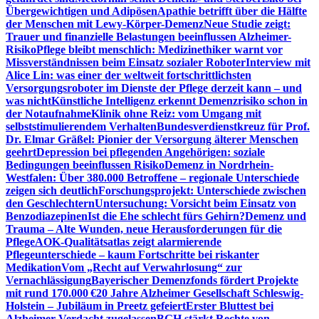
Übergewichtigen und Adipösen
Apathie betrifft über die Hälfte
der Menschen mit Lewy-Körper-Demenz
Neue Studie zeigt:
Trauer und finanzielle Belastungen beeinflussen Alzheimer-
Risiko
Pflege bleibt menschlich: Medizinethiker warnt vor
Missverständnissen beim Einsatz sozialer Roboter
Interview mit
Alice Lin: was einer der weltweit fortschrittlichsten
Versorgungsroboter im Dienste der Pflege derzeit kann – und
was nicht
Künstliche Intelligenz erkennt Demenzrisiko schon in
der Notaufnahme
Klinik ohne Reiz: vom Umgang mit
selbststimulierendem Verhalten
Bundesverdienstkreuz für Prof.
Dr. Elmar Gräßel: Pionier der Versorgung älterer Menschen
geehrt
Depression bei pflegenden Angehörigen: soziale
Bedingungen beeinflussen Risiko
Demenz in Nordrhein-
Westfalen: Über 380.000 Betroffene – regionale Unterschiede
zeigen sich deutlich
Forschungsprojekt: Unterschiede zwischen
den Geschlechtern
Untersuchung: Vorsicht beim Einsatz von
Benzodiazepinen
Ist die Ehe schlecht fürs Gehirn?
Demenz und
Trauma – Alte Wunden, neue Herausforderungen für die
Pflege
AOK-Qualitätsatlas zeigt alarmierende
Pflegeunterschiede – kaum Fortschritte bei riskanter
Medikation
Vom „Recht auf Verwahrlosung“ zur
Vernachlässigung
Bayerischer Demenzfonds fördert Projekte
mit rund 170.000 €
20 Jahre Alzheimer Gesellschaft Schleswig-
Holstein – Jubiläum in Preetz gefeiert
Erster Bluttest bei
Alzheimer-Verdacht zugelassen
BGH stärkt Rechte von