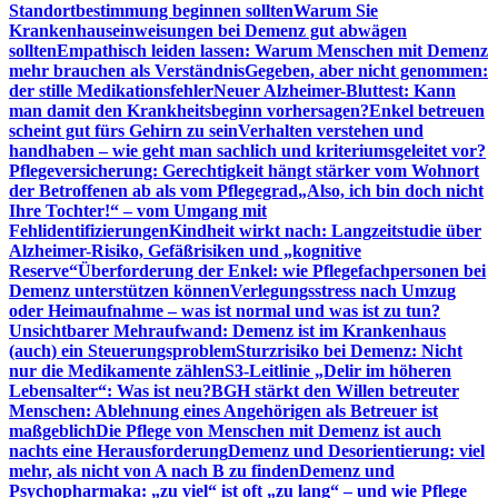
Standortbestimmung beginnen sollten
Warum Sie
Krankenhauseinweisungen bei Demenz gut abwägen
sollten
Empathisch leiden lassen: Warum Menschen mit Demenz
mehr brauchen als Verständnis
Gegeben, aber nicht genommen:
der stille Medikationsfehler
Neuer Alzheimer-Bluttest: Kann
man damit den Krankheitsbeginn vorhersagen?
Enkel betreuen
scheint gut fürs Gehirn zu sein
Verhalten verstehen und
handhaben – wie geht man sachlich und kriteriumsgeleitet vor?
Pflegeversicherung: Gerechtigkeit hängt stärker vom Wohnort
der Betroffenen ab als vom Pflegegrad
„Also, ich bin doch nicht
Ihre Tochter!“ – vom Umgang mit
Fehlidentifizierungen
Kindheit wirkt nach: Langzeitstudie über
Alzheimer-Risiko, Gefäßrisiken und „kognitive
Reserve“
Überforderung der Enkel: wie Pflegefachpersonen bei
Demenz unterstützen können
Verlegungsstress nach Umzug
oder Heimaufnahme – was ist normal und was ist zu tun?
Unsichtbarer Mehraufwand: Demenz ist im Krankenhaus
(auch) ein Steuerungsproblem
Sturzrisiko bei Demenz: Nicht
nur die Medikamente zählen
S3-Leitlinie „Delir im höheren
Lebensalter“: Was ist neu?
BGH stärkt den Willen betreuter
Menschen: Ablehnung eines Angehörigen als Betreuer ist
maßgeblich
Die Pflege von Menschen mit Demenz ist auch
nachts eine Herausforderung
Demenz und Desorientierung: viel
mehr, als nicht von A nach B zu finden
Demenz und
Psychopharmaka: „zu viel“ ist oft „zu lang“ – und wie Pflege