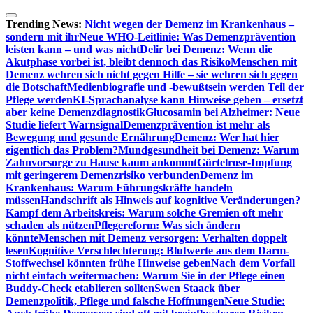
Zum
Inhalt
Trending News:
Nicht wegen der Demenz im Krankenhaus –
springen
sondern mit ihr
Neue WHO-Leitlinie: Was Demenzprävention
leisten kann – und was nicht
Delir bei Demenz: Wenn die
Akutphase vorbei ist, bleibt dennoch das Risiko
Menschen mit
Demenz wehren sich nicht gegen Hilfe – sie wehren sich gegen
die Botschaft
Medienbiografie und -bewußtsein werden Teil der
Pflege werden
KI-Sprachanalyse kann Hinweise geben – ersetzt
aber keine Demenzdiagnostik
Glucosamin bei Alzheimer: Neue
Studie liefert Warnsignal
Demenzprävention ist mehr als
Bewegung und gesunde Ernährung
Demenz: Wer hat hier
eigentlich das Problem?
Mundgesundheit bei Demenz: Warum
Zahnvorsorge zu Hause kaum ankommt
Gürtelrose-Impfung
mit geringerem Demenzrisiko verbunden
Demenz im
Krankenhaus: Warum Führungskräfte handeln
müssen
Handschrift als Hinweis auf kognitive Veränderungen?
Kampf dem Arbeitskreis: Warum solche Gremien oft mehr
schaden als nützen
Pflegereform: Was sich ändern
könnte
Menschen mit Demenz versorgen: Verhalten doppelt
lesen
Kognitive Verschlechterung: Blutwerte aus dem Darm-
Stoffwechsel könnten frühe Hinweise geben
Nach dem Vorfall
nicht einfach weitermachen: Warum Sie in der Pflege einen
Buddy-Check etablieren sollten
Swen Staack über
Demenzpolitik, Pflege und falsche Hoffnungen
Neue Studie: