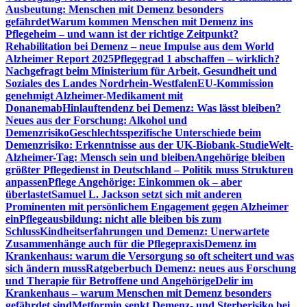
Ausbeutung: Menschen mit Demenz besonders
gefährdet
Warum kommen Menschen mit Demenz ins
Pflegeheim – und wann ist der richtige Zeitpunkt?
Rehabilitation bei Demenz – neue Impulse aus dem World
Alzheimer Report 2025
Pflegegrad 1 abschaffen – wirklich?
Nachgefragt beim Ministerium für Arbeit, Gesundheit und
Soziales des Landes Nordrhein-Westfalen
EU-Kommission
genehmigt Alzheimer-Medikament mit
Donanemab
Hinlauftendenz bei Demenz: Was lässt bleiben?
Neues aus der Forschung: Alkohol und
Demenzrisiko
Geschlechtsspezifische Unterschiede beim
Demenzrisiko: Erkenntnisse aus der UK-Biobank-Studie
Welt-
Alzheimer-Tag: Mensch sein und bleiben
Angehörige bleiben
größter Pflegedienst in Deutschland – Politik muss Strukturen
anpassen
Pflege Angehörige: Einkommen ok – aber
überlastet
Samuel L. Jackson setzt sich mit anderen
Prominenten mit persönlichem Engagement gegen Alzheimer
ein
Pflegeausbildung: nicht alle bleiben bis zum
Schluss
Kindheitserfahrungen und Demenz: Unerwartete
Zusammenhänge auch für die Pflegepraxis
Demenz im
Krankenhaus: warum die Versorgung so oft scheitert und was
sich ändern muss
Ratgeberbuch Demenz: neues aus Forschung
und Therapie für Betroffene und Angehörige
Delir im
Krankenhaus – warum Menschen mit Demenz besonders
gefährdet sind
Metformin senkt Demenz- und Sterberisiko bei