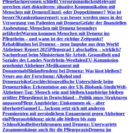
Pflegefachpersonen schließt Versorgungslücken
Relevant
sprechen statt diskutieren: situative Kommunikation mit
Menschen mit Demenz
Einzel- oder Doppelzimmer? Was ist
besser?
Krankenhausreport: was besser werden muss in der
Versorgung von Patienten mit Demenz
Gefahr der finanziellen
Ausbeutung: Menschen mit Demenz besonders
gefährdet
Warum kommen Menschen mit Demenz ins
Pflegeheim – und wann ist der richtige Zeitpunkt?
Rehabilitation bei Demenz – neue Impulse aus dem World
Alzheimer Report 2025
Pflegegrad 1 abschaffen – wirklich?
Nachgefragt beim Ministerium für Arbeit, Gesundheit und
Soziales des Landes Nordrhein-Westfalen
EU-Kommission
genehmigt Alzheimer-Medikament mit
Donanemab
Hinlauftendenz bei Demenz: Was lässt bleiben?
Neues aus der Forschung: Alkohol und
Demenzrisiko
Geschlechtsspezifische Unterschiede beim
Demenzrisiko: Erkenntnisse aus der UK-Biobank-Studie
Welt-
Alzheimer-Tag: Mensch sein und bleiben
Angehörige bleiben
größter Pflegedienst in Deutschland – Politik muss Strukturen
anpassen
Pflege Angehörige: Einkommen ok – aber
überlastet
Samuel L. Jackson setzt sich mit anderen
Prominenten mit persönlichem Engagement gegen Alzheimer
ein
Pflegeausbildung: nicht alle bleiben bis zum
Schluss
Kindheitserfahrungen und Demenz: Unerwartete
Zusammenhänge auch für die Pflegepraxis
Demenz im