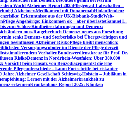
utung: Menschen mit Demenz besonders gefährdet
Warum
aus dem World Alzheimer Report 2025
Pflegegrad 1 abschaffen –
ehmigt Alzheimer-Medikament mit Donanemab
Hinlauftendenz
menzrisiko: Erkenntnisse aus der UK-Biobank-Studie
Welt-
en
Pflege Angehörige: Einkommen ok – aber überlastet
Samuel L.
 bis zum Schluss
Kindheitserfahrungen und Demenz:
sich ändern muss
Ratgeberbuch Demenz: neues aus Forschung
ormin senkt Demenz- und Sterberisiko bei Übergewichtigen und
ungen beeinflussen Alzheimer-Risiko
Pflege bleibt menschlich:
rittlichsten Versorgungsroboter im Dienste der Pflege derzeit
lbststimulierendem Verhalten
Bundesverdienstkreuz für Prof. Dr.
flussen Risiko
Demenz in Nordrhein-Westfalen: Über 380.000
: Vorsicht beim Einsatz von Benzodiazepinen
Ist die Ehe
erende Pflegeunterschiede – kaum Fortschritte bei riskanter
0 Jahre Alzheimer Gesellschaft Schleswig-Holstein – Jubiläum in
empfehlung: Lernen mit der Alzheimerkrankheit zu
Demenz erkennen
Krankenhaus-Report 2025: Kliniken