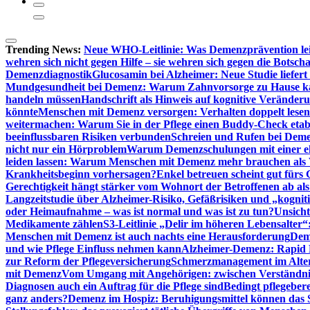
Trending News:
Neue WHO-Leitlinie: Was Demenzprävention lei
wehren sich nicht gegen Hilfe – sie wehren sich gegen die Botscha
Demenzdiagnostik
Glucosamin bei Alzheimer: Neue Studie liefer
Mundgesundheit bei Demenz: Warum Zahnvorsorge zu Hause
handeln müssen
Handschrift als Hinweis auf kognitive Veränder
könnte
Menschen mit Demenz versorgen: Verhalten doppelt lesen
weitermachen: Warum Sie in der Pflege einen Buddy-Check etabl
beeinflussbaren Risiken verbunden
Schreien und Rufen bei Demen
nicht nur ein Hörproblem
Warum Demenzschulungen mit einer eh
leiden lassen: Warum Menschen mit Demenz mehr brauchen als 
Krankheitsbeginn vorhersagen?
Enkel betreuen scheint gut fürs 
Gerechtigkeit hängt stärker vom Wohnort der Betroffenen ab al
Langzeitstudie über Alzheimer-Risiko, Gefäßrisiken und „kognit
oder Heimaufnahme – was ist normal und was ist zu tun?
Unsich
Medikamente zählen
S3-Leitlinie „Delir im höheren Lebensalter“
Menschen mit Demenz ist auch nachts eine Herausforderung
Deme
und wie Pflege Einfluss nehmen kann
Alzheimer-Demenz: Rapid Re
zur Reform der Pflegeversicherung
Schmerzmanagement im Alter n
mit Demenz
Vom Umgang mit Angehörigen: zwischen Verständni
Diagnosen auch ein Auftrag für die Pflege sind
Bedingt pflegebere
ganz anders?
Demenz im Hospiz: Beruhigungsmittel können das S