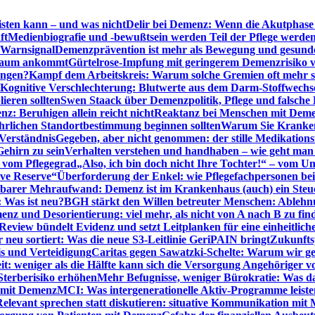
sten kann – und was nicht
Delir bei Demenz: Wenn die Akutphase v
ft
Medienbiografie und -bewußtsein werden Teil der Pflege werde
t Warnsignal
Demenzprävention ist mehr als Bewegung und gesun
 kaum ankommt
Gürtelrose-Impfung mit geringerem Demenzrisiko 
ungen?
Kampf dem Arbeitskreis: Warum solche Gremien oft mehr s
Kognitive Verschlechterung: Blutwerte aus dem Darm-Stoffwechs
ieren sollten
Swen Staack über Demenzpolitik, Pflege und falsche
z: Beruhigen allein reicht nicht
Reaktanz bei Menschen mit Demen
rlichen Standortbestimmung beginnen sollten
Warum Sie Kranken
Verständnis
Gegeben, aber nicht genommen: der stille Medikations
Gehirn zu sein
Verhalten verstehen und handhaben – wie geht man s
s vom Pflegegrad
„Also, ich bin doch nicht Ihre Tochter!“ – vom U
ive Reserve“
Überforderung der Enkel: wie Pflegefachpersonen be
tbarer Mehraufwand: Demenz ist im Krankenhaus (auch) ein Ste
: Was ist neu?
BGH stärkt den Willen betreuter Menschen: Ablehnu
nz und Desorientierung: viel mehr, als nicht von A nach B zu fin
view bündelt Evidenz und setzt Leitplanken für eine einheitlic
eu sortiert: Was die neue S3-Leitlinie GeriPAIN bringt
Zukunfts
s und Verteidigung
Caritas gegen Sawatzki-Schelte: Warum wir ge
it: weniger als die Hälfte kann sich die Versorgung Angehöriger vo
terberisiko erhöhen
Mehr Befugnisse, weniger Bürokratie: Was da
n mit Demenz
MCI: Was intergenerationelle Aktiv-Programme leist
Relevant sprechen statt diskutieren: situative Kommunikation mi