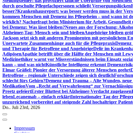
Stellungsfehler: das provoziert tätliche Übergriffe von Mensche
durch geschulte Pflegefachpersonen schließt Versorgungslücken
besser?
Krankenhausreport: was besser werden muss in der Ver
kommen Menschen mit Demenz ins Pflegeheim – und wann ist der
wirklich? Nachgefragt beim Ministerium für Arbeit, Gesundheit
bei Demenz: Was lässt bleiben?
Neues aus der Forschung: Alkoh
Alzheimer-Tag: Mensch sein und bleiben
Angehörige bleiben größ
Jackson setzt sich mit anderen Prominenten mit persönlichem E
Unerwartete Zusammenhänge auch für die Pflegepraxis
Demenz i
und Therapie für Betroffene und Angehörige
Delir im Krankenh
Adipösen
Apathie betrifft über die Hälfte der Menschen mit L
Medizinethiker warnt vor Missverständnissen beim Einsatz sozia
kann – und was nicht
Künstliche Intelligenz erkennt Demenzrisi
Elmar Gräßel: Pionier der Versorgung älterer Menschen geehrt
D
Betroffene – regionale Unterschiede zeigen sich deutlich
Forschun
schlecht fürs Gehirn?
Demenz und Trauma – Alte Wunden, neue H
Medikation
Vom „Recht auf Verwahrlosung“ zur Vernachlässig
Preetz gefeiert
Erster Bluttest bei Alzheimer-Verdacht zugelassen
leben
Lecanemab – einfach erklärt
Internationaler Tag der Pfleg
unzureichend vorbereitet auf steigende Zahl hochaltriger Patienten
Do.. Juli 23rd, 2026
Impressum