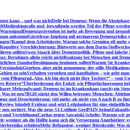
sten kann – und was nicht
Delir bei Demenz: Wenn die Akutphase v
ft
Medienbiografie und -bewußtsein werden Teil der Pflege werde
t Warnsignal
Demenzprävention ist mehr als Bewegung und gesun
 kaum ankommt
Gürtelrose-Impfung mit geringerem Demenzrisiko 
ungen?
Kampf dem Arbeitskreis: Warum solche Gremien oft mehr s
Kognitive Verschlechterung: Blutwerte aus dem Darm-Stoffwechs
ieren sollten
Swen Staack über Demenzpolitik, Pflege und falsche
z: Beruhigen allein reicht nicht
Reaktanz bei Menschen mit Demen
rlichen Standortbestimmung beginnen sollten
Warum Sie Kranken
Verständnis
Gegeben, aber nicht genommen: der stille Medikations
Gehirn zu sein
Verhalten verstehen und handhaben – wie geht man s
s vom Pflegegrad
„Also, ich bin doch nicht Ihre Tochter!“ – vom U
ive Reserve“
Überforderung der Enkel: wie Pflegefachpersonen be
tbarer Mehraufwand: Demenz ist im Krankenhaus (auch) ein Ste
: Was ist neu?
BGH stärkt den Willen betreuter Menschen: Ablehnu
nz und Desorientierung: viel mehr, als nicht von A nach B zu fin
view bündelt Evidenz und setzt Leitplanken für eine einheitlic
eu sortiert: Was die neue S3-Leitlinie GeriPAIN bringt
Zukunfts
s und Verteidigung
Caritas gegen Sawatzki-Schelte: Warum wir ge
it: weniger als die Hälfte kann sich die Versorgung Angehöriger vo
terberisiko erhöhen
Mehr Befugnisse, weniger Bürokratie: Was da