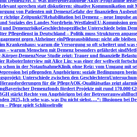
n mit Demenz
MCI: Was intergenerationelle Aktiv-Programme leist
Relevant sprechen statt diskutieren: situative Kommunikation mi
sorgung von Patienten mit Demenz
Gefahr der finanziellen Ausbe
 richtige Zeitpunkt?
Rehabilitation bei Demenz – neue Impulse 
 und Soziales des Landes Nordrhein-Westfalen
EU-Kommission gen
ol und Demenzrisiko
Geschlechtsspezifische Unterschiede beim De
ter Pflegedienst in Deutschland – Politik muss Strukturen anpass
ngagement gegen Alzheimer ein
Pflegeausbildung: nicht alle bleiben
m Krankenhaus: warum die Versorgung so oft scheitert und was 
aus – warum Menschen mit Demenz besonders gefährdet sind
Metf
ewy-Körper-Demenz
Neue Studie zeigt: Trauer und finanzielle Belast
ler Roboter
Interview mit Alice Lin: was einer der weltweit fortsch
ko schon in der Notaufnahme
Klinik ohne Reiz: vom Umgang mit se
epression bei pflegenden Angehörigen: soziale Bedingungen beein
gsprojekt: Unterschiede zwischen den Geschlechtern
Untersuchung
erausforderungen für die Pflege
AOK-Qualitätsatlas zeigt alarmi
ung
Bayerischer Demenzfonds fördert Projekte mit rund 170.000 €
2
BGH stärkt Rechte von Angehörigen bei der Betreuerauswahl
Buch
enden 2025
„Ich sehe was, was Du nicht siehst….“: Illusionen bei 
 – Pflege spielt Schlüsselrolle