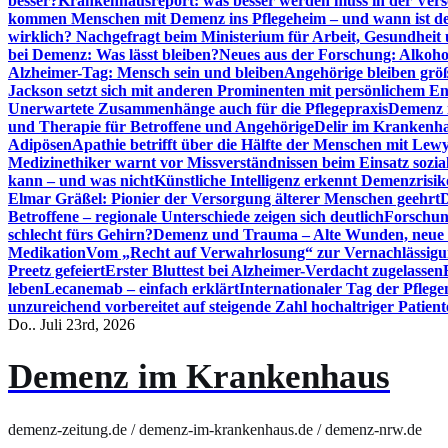
besser?
Krankenhausreport: was besser werden muss in der Ver
kommen Menschen mit Demenz ins Pflegeheim – und wann ist der
wirklich? Nachgefragt beim Ministerium für Arbeit, Gesundheit
bei Demenz: Was lässt bleiben?
Neues aus der Forschung: Alkoh
Alzheimer-Tag: Mensch sein und bleiben
Angehörige bleiben größ
Jackson setzt sich mit anderen Prominenten mit persönlichem E
Unerwartete Zusammenhänge auch für die Pflegepraxis
Demenz i
und Therapie für Betroffene und Angehörige
Delir im Krankenh
Adipösen
Apathie betrifft über die Hälfte der Menschen mit L
Medizinethiker warnt vor Missverständnissen beim Einsatz sozia
kann – und was nicht
Künstliche Intelligenz erkennt Demenzrisi
Elmar Gräßel: Pionier der Versorgung älterer Menschen geehrt
D
Betroffene – regionale Unterschiede zeigen sich deutlich
Forschun
schlecht fürs Gehirn?
Demenz und Trauma – Alte Wunden, neue H
Medikation
Vom „Recht auf Verwahrlosung“ zur Vernachlässig
Preetz gefeiert
Erster Bluttest bei Alzheimer-Verdacht zugelassen
leben
Lecanemab – einfach erklärt
Internationaler Tag der Pfleg
unzureichend vorbereitet auf steigende Zahl hochaltriger Patienten
Do.. Juli 23rd, 2026
Demenz im Krankenhaus
demenz-zeitung.de / demenz-im-krankenhaus.de / demenz-nrw.de