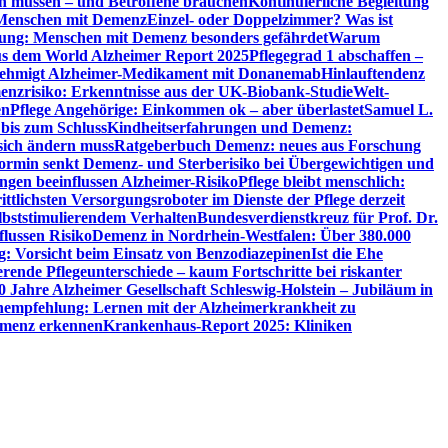
en müssen – und Betroffene brauchen
Kontinuierliche Begleitung
t Menschen mit Demenz
Einzel- oder Doppelzimmer? Was ist
utung: Menschen mit Demenz besonders gefährdet
Warum
aus dem World Alzheimer Report 2025
Pflegegrad 1 abschaffen –
ehmigt Alzheimer-Medikament mit Donanemab
Hinlauftendenz
menzrisiko: Erkenntnisse aus der UK-Biobank-Studie
Welt-
en
Pflege Angehörige: Einkommen ok – aber überlastet
Samuel L.
 bis zum Schluss
Kindheitserfahrungen und Demenz:
sich ändern muss
Ratgeberbuch Demenz: neues aus Forschung
ormin senkt Demenz- und Sterberisiko bei Übergewichtigen und
ungen beeinflussen Alzheimer-Risiko
Pflege bleibt menschlich:
rittlichsten Versorgungsroboter im Dienste der Pflege derzeit
lbststimulierendem Verhalten
Bundesverdienstkreuz für Prof. Dr.
flussen Risiko
Demenz in Nordrhein-Westfalen: Über 380.000
: Vorsicht beim Einsatz von Benzodiazepinen
Ist die Ehe
erende Pflegeunterschiede – kaum Fortschritte bei riskanter
0 Jahre Alzheimer Gesellschaft Schleswig-Holstein – Jubiläum in
empfehlung: Lernen mit der Alzheimerkrankheit zu
Demenz erkennen
Krankenhaus-Report 2025: Kliniken