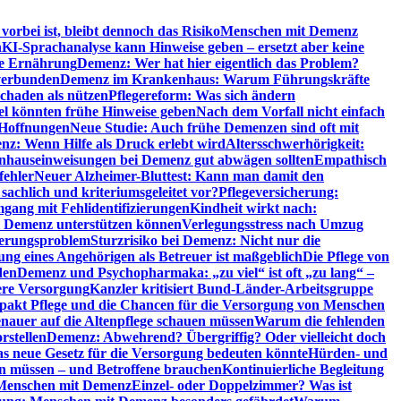
orbei ist, bleibt dennoch das Risiko
Menschen mit Demenz
n
KI-Sprachanalyse kann Hinweise geben – ersetzt aber keine
de Ernährung
Demenz: Wer hat hier eigentlich das Problem?
verbunden
Demenz im Krankenhaus: Warum Führungskräfte
chaden als nützen
Pflegereform: Was sich ändern
el könnten frühe Hinweise geben
Nach dem Vorfall nicht einfach
 Hoffnungen
Neue Studie: Auch frühe Demenzen sind oft mit
z: Wenn Hilfe als Druck erlebt wird
Altersschwerhörigkeit:
hauseinweisungen bei Demenz gut abwägen sollten
Empathisch
fehler
Neuer Alzheimer-Bluttest: Kann man damit den
achlich und kriteriumsgeleitet vor?
Pflegeversicherung:
mgang mit Fehlidentifizierungen
Kindheit wirkt nach:
i Demenz unterstützen können
Verlegungsstress nach Umzug
uerungsproblem
Sturzrisiko bei Demenz: Nicht nur die
ng eines Angehörigen als Betreuer ist maßgeblich
Die Pflege von
den
Demenz und Psychopharmaka: „zu viel“ ist oft „zu lang“ –
here Versorgung
Kanzler kritisiert Bund-Länder-Arbeitsgruppe
pakt Pflege und die Chancen für die Versorgung von Menschen
nauer auf die Altenpflege schauen müssen
Warum die fehlenden
rstellen
Demenz: Abwehrend? Übergriffig? Oder vielleicht doch
s neue Gesetz für die Versorgung bedeuten könnte
Hürden- und
en müssen – und Betroffene brauchen
Kontinuierliche Begleitung
t Menschen mit Demenz
Einzel- oder Doppelzimmer? Was ist