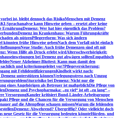
orbei ist, bleibt dennoch das Risiko
Menschen mit Demenz
n
KI-Sprachanalyse kann Hinweise geben – ersetzt aber keine
de Ernährung
Demenz: Wer hat hier eigentlich das Problem?
verbunden
Demenz im Krankenhaus: Warum Führungskräfte
chaden als nützen
Pflegereform: Was sich ändern
el könnten frühe Hinweise geben
Nach dem Vorfall nicht einfach
 Hoffnungen
Neue Studie: Auch frühe Demenzen sind oft mit
z: Wenn Hilfe als Druck erlebt wird
Altersschwerhörigkeit:
hauseinweisungen bei Demenz gut abwägen sollten
Empathisch
fehler
Neuer Alzheimer-Bluttest: Kann man damit den
achlich und kriteriumsgeleitet vor?
Pflegeversicherung:
mgang mit Fehlidentifizierungen
Kindheit wirkt nach:
i Demenz unterstützen können
Verlegungsstress nach Umzug
uerungsproblem
Sturzrisiko bei Demenz: Nicht nur die
ng eines Angehörigen als Betreuer ist maßgeblich
Die Pflege von
den
Demenz und Psychopharmaka: „zu viel“ ist oft „zu lang“ –
here Versorgung
Kanzler kritisiert Bund-Länder-Arbeitsgruppe
pakt Pflege und die Chancen für die Versorgung von Menschen
nauer auf die Altenpflege schauen müssen
Warum die fehlenden
rstellen
Demenz: Abwehrend? Übergriffig? Oder vielleicht doch
s neue Gesetz für die Versorgung bedeuten könnte
Hürden- und