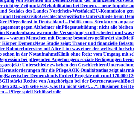
sorgung von Patienten mit Demenz
Gefahr der finanziellen Ausbe
 richtige Zeitpunkt?
Rehabilitation bei Demenz – neue Impulse 
 und Soziales des Landes Nordrhein-Westfalen
EU-Kommission gen
ol und Demenzrisiko
Geschlechtsspezifische Unterschiede beim De
ter Pflegedienst in Deutschland – Politik muss Strukturen anpass
ngagement gegen Alzheimer ein
Pflegeausbildung: nicht alle bleiben
m Krankenhaus: warum die Versorgung so oft scheitert und was 
aus – warum Menschen mit Demenz besonders gefährdet sind
Metf
ewy-Körper-Demenz
Neue Studie zeigt: Trauer und finanzielle Belast
ler Roboter
Interview mit Alice Lin: was einer der weltweit fortsch
ko schon in der Notaufnahme
Klinik ohne Reiz: vom Umgang mit se
epression bei pflegenden Angehörigen: soziale Bedingungen beein
gsprojekt: Unterschiede zwischen den Geschlechtern
Untersuchung
erausforderungen für die Pflege
AOK-Qualitätsatlas zeigt alarmi
ung
Bayerischer Demenzfonds fördert Projekte mit rund 170.000 €
2
BGH stärkt Rechte von Angehörigen bei der Betreuerauswahl
Buch
enden 2025
„Ich sehe was, was Du nicht siehst….“: Illusionen bei 
 – Pflege spielt Schlüsselrolle