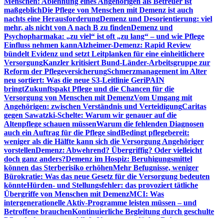
Menschen: Ablehnung eines Angehörigen als Betreuer ist
maßgeblich
Die Pflege von Menschen mit Demenz ist auch
nachts eine Herausforderung
Demenz und Desorientierung: viel
mehr, als nicht von A nach B zu finden
Demenz und
Psychopharmaka: „zu viel“ ist oft „zu lang“ – und wie Pflege
Einfluss nehmen kann
Alzheimer-Demenz: Rapid Review
bündelt Evidenz und setzt Leitplanken für eine einheitlichere
Versorgung
Kanzler kritisiert Bund-Länder-Arbeitsgruppe zur
Reform der Pflegeversicherung
Schmerzmanagement im Alter
neu sortiert: Was die neue S3-Leitlinie GeriPAIN
bringt
Zukunftspakt Pflege und die Chancen für die
Versorgung von Menschen mit Demenz
Vom Umgang mit
Angehörigen: zwischen Verständnis und Verteidigung
Caritas
gegen Sawatzki-Schelte: Warum wir genauer auf die
Altenpflege schauen müssen
Warum die fehlenden Diagnosen
auch ein Auftrag für die Pflege sind
Bedingt pflegebereit:
weniger als die Hälfte kann sich die Versorgung Angehöriger
vorstellen
Demenz: Abwehrend? Übergriffig? Oder vielleicht
doch ganz anders?
Demenz im Hospiz: Beruhigungsmittel
können das Sterberisiko erhöhen
Mehr Befugnisse, weniger
Bürokratie: Was das neue Gesetz für die Versorgung bedeuten
könnte
Hürden- und Stellungsfehler: das provoziert tätliche
Übergriffe von Menschen mit Demenz
MCI: Was
intergenerationelle Aktiv-Programme leisten müssen – und
Betroffene brauchen
Kontinuierliche Begleitung durch geschulte