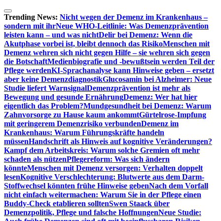
Zum
Inhalt
Trending News:
Nicht wegen der Demenz im Krankenhaus –
springen
sondern mit ihr
Neue WHO-Leitlinie: Was Demenzprävention
leisten kann – und was nicht
Delir bei Demenz: Wenn die
Akutphase vorbei ist, bleibt dennoch das Risiko
Menschen mit
Demenz wehren sich nicht gegen Hilfe – sie wehren sich gegen
die Botschaft
Medienbiografie und -bewußtsein werden Teil der
Pflege werden
KI-Sprachanalyse kann Hinweise geben – ersetzt
aber keine Demenzdiagnostik
Glucosamin bei Alzheimer: Neue
Studie liefert Warnsignal
Demenzprävention ist mehr als
Bewegung und gesunde Ernährung
Demenz: Wer hat hier
eigentlich das Problem?
Mundgesundheit bei Demenz: Warum
Zahnvorsorge zu Hause kaum ankommt
Gürtelrose-Impfung
mit geringerem Demenzrisiko verbunden
Demenz im
Krankenhaus: Warum Führungskräfte handeln
müssen
Handschrift als Hinweis auf kognitive Veränderungen?
Kampf dem Arbeitskreis: Warum solche Gremien oft mehr
schaden als nützen
Pflegereform: Was sich ändern
könnte
Menschen mit Demenz versorgen: Verhalten doppelt
lesen
Kognitive Verschlechterung: Blutwerte aus dem Darm-
Stoffwechsel könnten frühe Hinweise geben
Nach dem Vorfall
nicht einfach weitermachen: Warum Sie in der Pflege einen
Buddy-Check etablieren sollten
Swen Staack über
Demenzpolitik, Pflege und falsche Hoffnungen
Neue Studie: