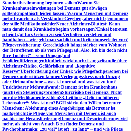
Standortbestimmung beginnen sollten
Warum Sie
Krankenhauseinweisungen bei Demenz gut abwägen
sollten
Empathisch leiden lassen: Warum Menschen mit Demenz
mehr brauchen als Verständnis
Gegeben, aber nicht genommen:
der stille Medikationsfehler
Neuer Alzheimer-Bluttest: Kann
man damit den Krankheitsbeginn vorhersagen?
Enkel betreuen
scheint gut fürs Gehirn zu sein
Verhalten verstehen und
handhaben – wie geht man sachlich und kriteriumsgeleitet vor?
Pflegeversicherung: Gerechtigkeit hängt stärker vom Wohnort
der Betroffenen ab als vom Pflegegrad
„Also, ich bin doch nicht
Ihre Tochter!“ – vom Umgang mit
Fehlidentifizierungen
Kindheit wirkt nach: Langzeitstudie über
Alzheimer-Risiko, Gefäßrisiken und „kognitive
Reserve“
Überforderung der Enkel: wie Pflegefachpersonen bei
Demenz unterstützen können
Verlegungsstress nach Umzug
oder Heimaufnahme – was ist normal und was ist zu tun?
Unsichtbarer Mehraufwand: Demenz ist im Krankenhaus
(auch) ein Steuerungsproblem
Sturzrisiko bei Demenz: Nicht
nur die Medikamente zählen
S3-Leitlinie „Delir im höheren
Lebensalter“: Was ist neu?
BGH stärkt den Willen betreuter
Menschen: Ablehnung eines Angehörigen als Betreuer ist
maßgeblich
Die Pflege von Menschen mit Demenz ist auch
nachts eine Herausforderung
Demenz und Desorientierung: viel
mehr, als nicht von A nach B zu finden
Demenz und
Psychopharmaka: „zu viel“ ist oft „zu lang“ – und wie Pflege