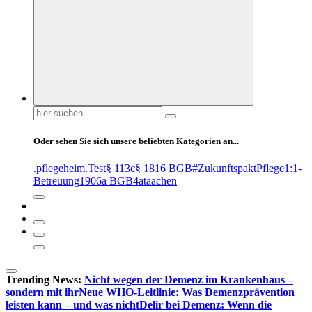
Suchen
nach:
Oder sehen Sie sich unsere beliebten Kategorien an...
.pflegeheim
.Test
§ 113c
§ 1816 BGB
#ZukunftspaktPflege
1:1-
Betreuung
1906a BGB
4at
aachen
Trending News:
Nicht wegen der Demenz im Krankenhaus –
sondern mit ihr
Neue WHO-Leitlinie: Was Demenzprävention
leisten kann – und was nicht
Delir bei Demenz: Wenn die