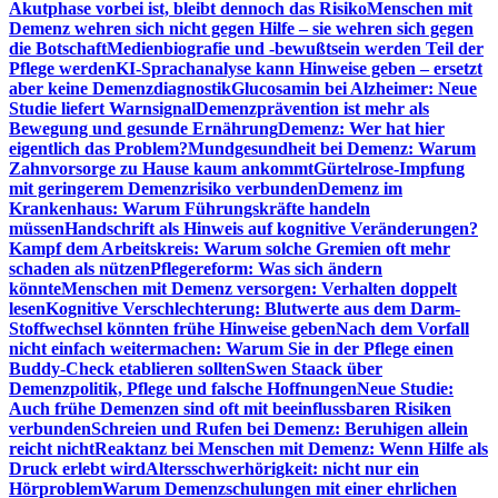
Akutphase vorbei ist, bleibt dennoch das Risiko
Menschen mit
Demenz wehren sich nicht gegen Hilfe – sie wehren sich gegen
die Botschaft
Medienbiografie und -bewußtsein werden Teil der
Pflege werden
KI-Sprachanalyse kann Hinweise geben – ersetzt
aber keine Demenzdiagnostik
Glucosamin bei Alzheimer: Neue
Studie liefert Warnsignal
Demenzprävention ist mehr als
Bewegung und gesunde Ernährung
Demenz: Wer hat hier
eigentlich das Problem?
Mundgesundheit bei Demenz: Warum
Zahnvorsorge zu Hause kaum ankommt
Gürtelrose-Impfung
mit geringerem Demenzrisiko verbunden
Demenz im
Krankenhaus: Warum Führungskräfte handeln
müssen
Handschrift als Hinweis auf kognitive Veränderungen?
Kampf dem Arbeitskreis: Warum solche Gremien oft mehr
schaden als nützen
Pflegereform: Was sich ändern
könnte
Menschen mit Demenz versorgen: Verhalten doppelt
lesen
Kognitive Verschlechterung: Blutwerte aus dem Darm-
Stoffwechsel könnten frühe Hinweise geben
Nach dem Vorfall
nicht einfach weitermachen: Warum Sie in der Pflege einen
Buddy-Check etablieren sollten
Swen Staack über
Demenzpolitik, Pflege und falsche Hoffnungen
Neue Studie:
Auch frühe Demenzen sind oft mit beeinflussbaren Risiken
verbunden
Schreien und Rufen bei Demenz: Beruhigen allein
reicht nicht
Reaktanz bei Menschen mit Demenz: Wenn Hilfe als
Druck erlebt wird
Altersschwerhörigkeit: nicht nur ein
Hörproblem
Warum Demenzschulungen mit einer ehrlichen