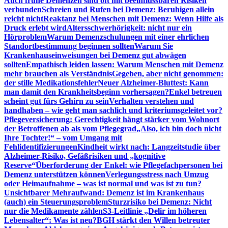
Auch frühe Demenzen sind oft mit beeinflussbaren Risiken
verbunden
Schreien und Rufen bei Demenz: Beruhigen allein
reicht nicht
Reaktanz bei Menschen mit Demenz: Wenn Hilfe als
Druck erlebt wird
Altersschwerhörigkeit: nicht nur ein
Hörproblem
Warum Demenzschulungen mit einer ehrlichen
Standortbestimmung beginnen sollten
Warum Sie
Krankenhauseinweisungen bei Demenz gut abwägen
sollten
Empathisch leiden lassen: Warum Menschen mit Demenz
mehr brauchen als Verständnis
Gegeben, aber nicht genommen:
der stille Medikationsfehler
Neuer Alzheimer-Bluttest: Kann
man damit den Krankheitsbeginn vorhersagen?
Enkel betreuen
scheint gut fürs Gehirn zu sein
Verhalten verstehen und
handhaben – wie geht man sachlich und kriteriumsgeleitet vor?
Pflegeversicherung: Gerechtigkeit hängt stärker vom Wohnort
der Betroffenen ab als vom Pflegegrad
„Also, ich bin doch nicht
Ihre Tochter!“ – vom Umgang mit
Fehlidentifizierungen
Kindheit wirkt nach: Langzeitstudie über
Alzheimer-Risiko, Gefäßrisiken und „kognitive
Reserve“
Überforderung der Enkel: wie Pflegefachpersonen bei
Demenz unterstützen können
Verlegungsstress nach Umzug
oder Heimaufnahme – was ist normal und was ist zu tun?
Unsichtbarer Mehraufwand: Demenz ist im Krankenhaus
(auch) ein Steuerungsproblem
Sturzrisiko bei Demenz: Nicht
nur die Medikamente zählen
S3-Leitlinie „Delir im höheren
Lebensalter“: Was ist neu?
BGH stärkt den Willen betreuter