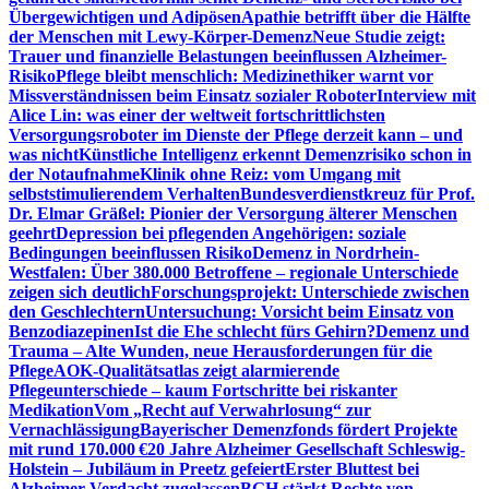
Übergewichtigen und Adipösen
Apathie betrifft über die Hälfte
der Menschen mit Lewy-Körper-Demenz
Neue Studie zeigt:
Trauer und finanzielle Belastungen beeinflussen Alzheimer-
Risiko
Pflege bleibt menschlich: Medizinethiker warnt vor
Missverständnissen beim Einsatz sozialer Roboter
Interview mit
Alice Lin: was einer der weltweit fortschrittlichsten
Versorgungsroboter im Dienste der Pflege derzeit kann – und
was nicht
Künstliche Intelligenz erkennt Demenzrisiko schon in
der Notaufnahme
Klinik ohne Reiz: vom Umgang mit
selbststimulierendem Verhalten
Bundesverdienstkreuz für Prof.
Dr. Elmar Gräßel: Pionier der Versorgung älterer Menschen
geehrt
Depression bei pflegenden Angehörigen: soziale
Bedingungen beeinflussen Risiko
Demenz in Nordrhein-
Westfalen: Über 380.000 Betroffene – regionale Unterschiede
zeigen sich deutlich
Forschungsprojekt: Unterschiede zwischen
den Geschlechtern
Untersuchung: Vorsicht beim Einsatz von
Benzodiazepinen
Ist die Ehe schlecht fürs Gehirn?
Demenz und
Trauma – Alte Wunden, neue Herausforderungen für die
Pflege
AOK-Qualitätsatlas zeigt alarmierende
Pflegeunterschiede – kaum Fortschritte bei riskanter
Medikation
Vom „Recht auf Verwahrlosung“ zur
Vernachlässigung
Bayerischer Demenzfonds fördert Projekte
mit rund 170.000 €
20 Jahre Alzheimer Gesellschaft Schleswig-
Holstein – Jubiläum in Preetz gefeiert
Erster Bluttest bei
Alzheimer-Verdacht zugelassen
BGH stärkt Rechte von