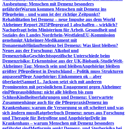
Ausbeutung: Menschen mit Demenz besonders
gefährdet
Warum kommen Menschen mit Demenz ins
Pflegeheim – und wann ist der richtige Zeitpunkt?
Rehabilitation bei Demenz – neue Impulse aus dem World
Alzheimer Report 2025
Pflegegrad 1 abschaffen – wirklich?
Nachgefragt beim Ministerium für Arbeit, Gesundheit und
Soziales des Landes Nordrhein-Westfalen
EU-Kommission
genehmigt Alzheimer-Medikament mit
Donanemab
Hinlauftendenz bei Demenz: Was lässt bleiben?
Neues aus der Forschung: Alkohol und
Demenzrisiko
Geschlechtsspezifische Unterschiede beim
Demenzrisiko: Erkenntnisse aus der UK-Biobank-Studie
Welt-
Alzheimer-Tag: Mensch sein und bleiben
Angehörige bleiben
größter Pflegedienst in Deutschland – Politik muss Strukturen
anpassen
Pflege Angehörige: Einkommen ok – aber
überlastet
Samuel L. Jackson setzt sich mit anderen
Prominenten mit persönlichem Engagement gegen Alzheimer
ein
Pflegeausbildung: nicht alle bleiben bis zum
Schluss
Kindheitserfahrungen und Demenz: Unerwartete
Zusammenhänge auch für die Pflegepraxis
Demenz im
Krankenhaus: warum die Versorgung so oft scheitert und was
sich ändern muss
Ratgeberbuch Demenz: neues aus Forschung
und Therapie für Betroffene und Angehörige
Delir im
Krankenhaus – warum Menschen mit Demenz besonders
gefährdet sind
Metformin senkt Demenz- und Sterberisiko bei