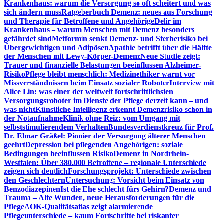
Krankenhaus: warum die Versorgung so oft scheitert und was
sich ändern muss
Ratgeberbuch Demenz: neues aus Forschung
und Therapie für Betroffene und Angehörige
Delir im
Krankenhaus – warum Menschen mit Demenz besonders
gefährdet sind
Metformin senkt Demenz- und Sterberisiko bei
Übergewichtigen und Adipösen
Apathie betrifft über die Hälfte
der Menschen mit Lewy-Körper-Demenz
Neue Studie zeigt:
Trauer und finanzielle Belastungen beeinflussen Alzheimer-
Risiko
Pflege bleibt menschlich: Medizinethiker warnt vor
Missverständnissen beim Einsatz sozialer Roboter
Interview mit
Alice Lin: was einer der weltweit fortschrittlichsten
Versorgungsroboter im Dienste der Pflege derzeit kann – und
was nicht
Künstliche Intelligenz erkennt Demenzrisiko schon in
der Notaufnahme
Klinik ohne Reiz: vom Umgang mit
selbststimulierendem Verhalten
Bundesverdienstkreuz für Prof.
Dr. Elmar Gräßel: Pionier der Versorgung älterer Menschen
geehrt
Depression bei pflegenden Angehörigen: soziale
Bedingungen beeinflussen Risiko
Demenz in Nordrhein-
Westfalen: Über 380.000 Betroffene – regionale Unterschiede
zeigen sich deutlich
Forschungsprojekt: Unterschiede zwischen
den Geschlechtern
Untersuchung: Vorsicht beim Einsatz von
Benzodiazepinen
Ist die Ehe schlecht fürs Gehirn?
Demenz und
Trauma – Alte Wunden, neue Herausforderungen für die
Pflege
AOK-Qualitätsatlas zeigt alarmierende
Pflegeunterschiede – kaum Fortschritte bei riskanter