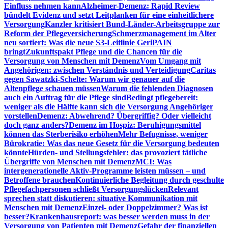
Einfluss nehmen kann
Alzheimer-Demenz: Rapid Review
bündelt Evidenz und setzt Leitplanken für eine einheitlichere
Versorgung
Kanzler kritisiert Bund-Länder-Arbeitsgruppe zur
Reform der Pflegeversicherung
Schmerzmanagement im Alter
neu sortiert: Was die neue S3-Leitlinie GeriPAIN
bringt
Zukunftspakt Pflege und die Chancen für die
Versorgung von Menschen mit Demenz
Vom Umgang mit
Angehörigen: zwischen Verständnis und Verteidigung
Caritas
gegen Sawatzki-Schelte: Warum wir genauer auf die
Altenpflege schauen müssen
Warum die fehlenden Diagnosen
auch ein Auftrag für die Pflege sind
Bedingt pflegebereit:
weniger als die Hälfte kann sich die Versorgung Angehöriger
vorstellen
Demenz: Abwehrend? Übergriffig? Oder vielleicht
doch ganz anders?
Demenz im Hospiz: Beruhigungsmittel
können das Sterberisiko erhöhen
Mehr Befugnisse, weniger
Bürokratie: Was das neue Gesetz für die Versorgung bedeuten
könnte
Hürden- und Stellungsfehler: das provoziert tätliche
Übergriffe von Menschen mit Demenz
MCI: Was
intergenerationelle Aktiv-Programme leisten müssen – und
Betroffene brauchen
Kontinuierliche Begleitung durch geschulte
Pflegefachpersonen schließt Versorgungslücken
Relevant
sprechen statt diskutieren: situative Kommunikation mit
Menschen mit Demenz
Einzel- oder Doppelzimmer? Was ist
besser?
Krankenhausreport: was besser werden muss in der
Versorgung von Patienten mit Demenz
Gefahr der finanziellen