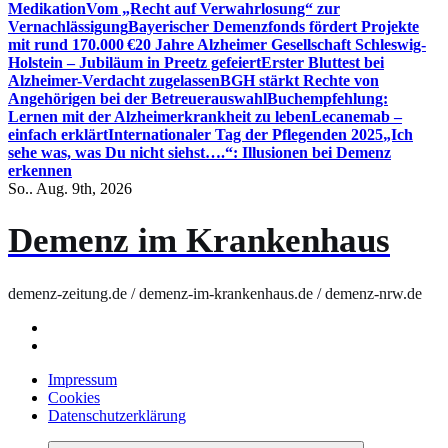
Medikation
Vom „Recht auf Verwahrlosung“ zur
Vernachlässigung
Bayerischer Demenzfonds fördert Projekte
mit rund 170.000 €
20 Jahre Alzheimer Gesellschaft Schleswig-
Holstein – Jubiläum in Preetz gefeiert
Erster Bluttest bei
Alzheimer-Verdacht zugelassen
BGH stärkt Rechte von
Angehörigen bei der Betreuerauswahl
Buchempfehlung:
Lernen mit der Alzheimerkrankheit zu leben
Lecanemab –
einfach erklärt
Internationaler Tag der Pflegenden 2025
„Ich
sehe was, was Du nicht siehst….“: Illusionen bei Demenz
erkennen
So.. Aug. 9th, 2026
Demenz im Krankenhaus
demenz-zeitung.de / demenz-im-krankenhaus.de / demenz-nrw.de
Impressum
Cookies
Datenschutzerklärung