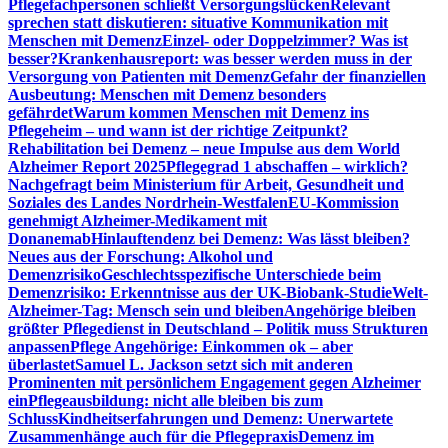
Pflegefachpersonen schließt Versorgungslücken
Relevant
sprechen statt diskutieren: situative Kommunikation mit
Menschen mit Demenz
Einzel- oder Doppelzimmer? Was ist
besser?
Krankenhausreport: was besser werden muss in der
Versorgung von Patienten mit Demenz
Gefahr der finanziellen
Ausbeutung: Menschen mit Demenz besonders
gefährdet
Warum kommen Menschen mit Demenz ins
Pflegeheim – und wann ist der richtige Zeitpunkt?
Rehabilitation bei Demenz – neue Impulse aus dem World
Alzheimer Report 2025
Pflegegrad 1 abschaffen – wirklich?
Nachgefragt beim Ministerium für Arbeit, Gesundheit und
Soziales des Landes Nordrhein-Westfalen
EU-Kommission
genehmigt Alzheimer-Medikament mit
Donanemab
Hinlauftendenz bei Demenz: Was lässt bleiben?
Neues aus der Forschung: Alkohol und
Demenzrisiko
Geschlechtsspezifische Unterschiede beim
Demenzrisiko: Erkenntnisse aus der UK-Biobank-Studie
Welt-
Alzheimer-Tag: Mensch sein und bleiben
Angehörige bleiben
größter Pflegedienst in Deutschland – Politik muss Strukturen
anpassen
Pflege Angehörige: Einkommen ok – aber
überlastet
Samuel L. Jackson setzt sich mit anderen
Prominenten mit persönlichem Engagement gegen Alzheimer
ein
Pflegeausbildung: nicht alle bleiben bis zum
Schluss
Kindheitserfahrungen und Demenz: Unerwartete
Zusammenhänge auch für die Pflegepraxis
Demenz im