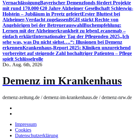
Vernachlässigung
Bayerischer Demenzfonds fördert Projekte
mit rund 170.000 €
20 Jahre Alzheimer Gesellschaft Schleswig-
Holstein – Jubiläum in Preetz gefeiert
Erster Bluttest bei
Alzheimer-Verdacht zugelassen
BGH stärkt Rechte von
Angehörigen bei der Betreuerauswahl
Buchempfehlung:
Lernen mit der Alzheimerkrankheit zu leben
Lecanemab –
einfach erklärt
Internationaler Tag der Pflegenden 2025
„Ich
sehe was, was Du nicht siehst….“: Illusionen bei Demenz
erkennen
Krankenhaus-Report 2025: Kliniken unzureichend
vorbereitet auf steigende Zahl hochaltriger Patienten – Pflege
spielt Schlüsselrolle
Do.. Aug. 6th, 2026
Demenz im Krankenhaus
demenz-zeitung.de / demenz-im-krankenhaus.de / demenz-nrw.de
Impressum
Cookies
Datenschutzerklärung