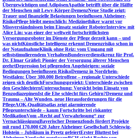
Übergewichtigen und Adipösen
Apathie betrifft über die Hälfte
der Menschen mit Lewy-Körper-Demenz
Neue Studie zeigt:
Trauer und finanzielle Belastungen beeinflussen Alzheimer-
Risiko
Pflege bleibt menschlich: Medizinethiker warnt vor
Missverständnissen beim Einsatz sozialer Roboter
Interview mit
Alice Lin: was einer der weltweit fortschrittlichsten
Versorgungsroboter im Dienste der Pflege derzeit kann – und
was nicht
Künstliche Intelligenz erkennt Demenzrisiko schon in
der Notaufnahme
Klinik ohne Reiz: vom Umgang mit
selbststimulierendem Verhalten
Bundesverdienstkreuz für Prof.
Dr. Elmar Gräßel: Pionier der Versorgung älterer Menschen
geehrt
Depression bei pflegenden Angehörigen: soziale
Bedingungen beeinflussen Risiko
Demenz in Nordrhein-
Westfalen: Über 380.000 Betroffene – regionale Unterschiede
zeigen sich deutlich
Forschungsprojekt: Unterschiede zwischen
den Geschlechtern
Untersuchung: Vorsicht beim Einsatz von
Benzodiazepinen
Ist die Ehe schlecht fürs Gehirn?
Demenz und
Trauma – Alte Wunden, neue Herausforderungen für die
Pflege
AOK-Qualitätsatlas zeigt alarmierende
Pflegeunterschiede – kaum Fortschritte bei riskanter
Medikation
Vom „Recht auf Verwahrlosung“ zur
Vernachlässigung
Bayerischer Demenzfonds fördert Projekte
mit rund 170.000 €
20 Jahre Alzheimer Gesellschaft Schleswig-
Holstein – Jubiläum in Preetz gefeiert
Erster Bluttest bei
Alzheimer-Verdacht zugelassen
BGH stärkt Rechte von