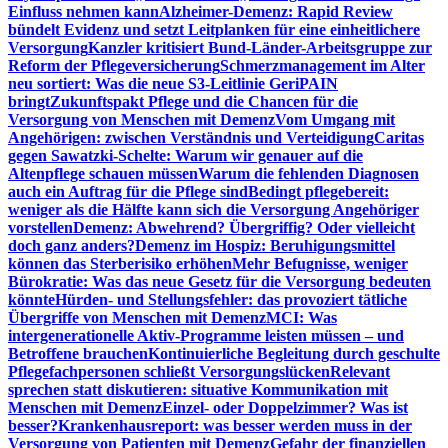
Einfluss nehmen kann
Alzheimer-Demenz: Rapid Review
bündelt Evidenz und setzt Leitplanken für eine einheitlichere
Versorgung
Kanzler kritisiert Bund-Länder-Arbeitsgruppe zur
Reform der Pflegeversicherung
Schmerzmanagement im Alter
neu sortiert: Was die neue S3-Leitlinie GeriPAIN
bringt
Zukunftspakt Pflege und die Chancen für die
Versorgung von Menschen mit Demenz
Vom Umgang mit
Angehörigen: zwischen Verständnis und Verteidigung
Caritas
gegen Sawatzki-Schelte: Warum wir genauer auf die
Altenpflege schauen müssen
Warum die fehlenden Diagnosen
auch ein Auftrag für die Pflege sind
Bedingt pflegebereit:
weniger als die Hälfte kann sich die Versorgung Angehöriger
vorstellen
Demenz: Abwehrend? Übergriffig? Oder vielleicht
doch ganz anders?
Demenz im Hospiz: Beruhigungsmittel
können das Sterberisiko erhöhen
Mehr Befugnisse, weniger
Bürokratie: Was das neue Gesetz für die Versorgung bedeuten
könnte
Hürden- und Stellungsfehler: das provoziert tätliche
Übergriffe von Menschen mit Demenz
MCI: Was
intergenerationelle Aktiv-Programme leisten müssen – und
Betroffene brauchen
Kontinuierliche Begleitung durch geschulte
Pflegefachpersonen schließt Versorgungslücken
Relevant
sprechen statt diskutieren: situative Kommunikation mit
Menschen mit Demenz
Einzel- oder Doppelzimmer? Was ist
besser?
Krankenhausreport: was besser werden muss in der
Versorgung von Patienten mit Demenz
Gefahr der finanziellen