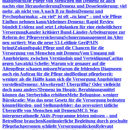
maßgeblich
Die Pflege von Menschen mit Demenz ist auch
nachts eine Herausforderung
Demenz und Desorientierung: viel
mehr, als nicht von A nach B zu finden
Demenz und
Psychopharmaka: „zu viel“ ist oft „zu lang“ – und wie Pflege
Einfluss nehmen kann
Alzheimer-Demenz: Rapid Review
bündelt Evidenz und setzt Leitplanken für eine einheitlichere
Versorgung
Kanzler kritisiert Bund-Länder-Arbeitsgruppe zur
Reform der Pflegeversicherung
Schmerzmanagement im Alter
neu sortiert: Was die neue S3-Leitlinie GeriPAIN
bringt
Zukunftspakt Pflege und die Chancen für die
Versorgung von Menschen mit Demenz
Vom Umgang mit
Angehörigen: zwischen Verständnis und Verteidigung
Caritas
gegen Sawatzki-Schelte: Warum wir genauer auf die
Altenpflege schauen müssen
Warum die fehlenden Diagnosen
auch ein Auftrag für die Pflege sind
Bedingt pflegebereit:
weniger als die Hälfte kann sich die Versorgung Angehöriger
vorstellen
Demenz: Abwehrend? Übergriffig? Oder vielleicht
doch ganz anders?
Demenz im Hospiz: Beruhigungsmittel
können das Sterberisiko erhöhen
Mehr Befugnisse, weniger
Bürokratie: Was das neue Gesetz für die Versorgung bedeuten
könnte
Hürden- und Stellungsfehler: das provoziert tätliche
Übergriffe von Menschen mit Demenz
MCI: Was
intergenerationelle Aktiv-Programme leisten müssen – und
Betroffene brauchen
Kontinuierliche Begleitung durch geschulte
Pflegefachpersonen schließt Versorgungslücken
Relevant