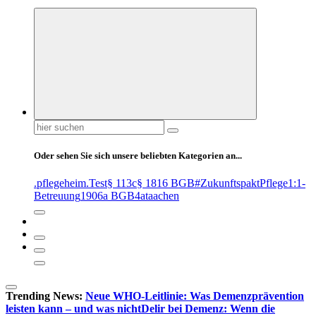
Suchen
nach:
Oder sehen Sie sich unsere beliebten Kategorien an...
.pflegeheim
.Test
§ 113c
§ 1816 BGB
#ZukunftspaktPflege
1:1-
Betreuung
1906a BGB
4at
aachen
Trending News:
Neue WHO-Leitlinie: Was Demenzprävention
leisten kann – und was nicht
Delir bei Demenz: Wenn die