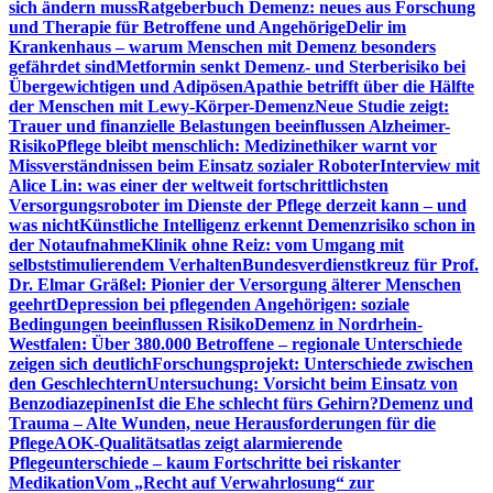
sich ändern muss
Ratgeberbuch Demenz: neues aus Forschung
und Therapie für Betroffene und Angehörige
Delir im
Krankenhaus – warum Menschen mit Demenz besonders
gefährdet sind
Metformin senkt Demenz- und Sterberisiko bei
Übergewichtigen und Adipösen
Apathie betrifft über die Hälfte
der Menschen mit Lewy-Körper-Demenz
Neue Studie zeigt:
Trauer und finanzielle Belastungen beeinflussen Alzheimer-
Risiko
Pflege bleibt menschlich: Medizinethiker warnt vor
Missverständnissen beim Einsatz sozialer Roboter
Interview mit
Alice Lin: was einer der weltweit fortschrittlichsten
Versorgungsroboter im Dienste der Pflege derzeit kann – und
was nicht
Künstliche Intelligenz erkennt Demenzrisiko schon in
der Notaufnahme
Klinik ohne Reiz: vom Umgang mit
selbststimulierendem Verhalten
Bundesverdienstkreuz für Prof.
Dr. Elmar Gräßel: Pionier der Versorgung älterer Menschen
geehrt
Depression bei pflegenden Angehörigen: soziale
Bedingungen beeinflussen Risiko
Demenz in Nordrhein-
Westfalen: Über 380.000 Betroffene – regionale Unterschiede
zeigen sich deutlich
Forschungsprojekt: Unterschiede zwischen
den Geschlechtern
Untersuchung: Vorsicht beim Einsatz von
Benzodiazepinen
Ist die Ehe schlecht fürs Gehirn?
Demenz und
Trauma – Alte Wunden, neue Herausforderungen für die
Pflege
AOK-Qualitätsatlas zeigt alarmierende
Pflegeunterschiede – kaum Fortschritte bei riskanter
Medikation
Vom „Recht auf Verwahrlosung“ zur