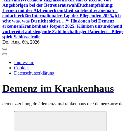
Angehörigen bei der Betreuerauswahl
Buchempfehlung:
Lernen mit der Alzheimerkrankheit zu leben
Lecanemab –
einfach erklärt
Internationaler Tag der Pflegenden 2025
„Ich
sehe was, was Du nicht siehst….“: Illusionen bei Demenz
erkennen
Krankenhaus-Report 2025: Kliniken unzureichend
vorbereitet auf steigende Zahl hochaltriger Patienten – Pflege
spielt Schlüsselrolle
Do.. Aug. 6th, 2026
Impressum
Cookies
Datenschutzerklärung
Demenz im Krankenhaus
demenz-zeitung.de / demenz-im-krankenhaus.de / demenz-nrw.de