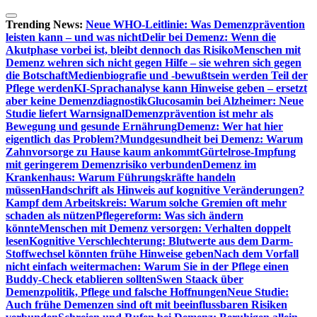
Zum
Inhalt
Trending News:
Neue WHO-Leitlinie: Was Demenzprävention
springen
leisten kann – und was nicht
Delir bei Demenz: Wenn die
Akutphase vorbei ist, bleibt dennoch das Risiko
Menschen mit
Demenz wehren sich nicht gegen Hilfe – sie wehren sich gegen
die Botschaft
Medienbiografie und -bewußtsein werden Teil der
Pflege werden
KI-Sprachanalyse kann Hinweise geben – ersetzt
aber keine Demenzdiagnostik
Glucosamin bei Alzheimer: Neue
Studie liefert Warnsignal
Demenzprävention ist mehr als
Bewegung und gesunde Ernährung
Demenz: Wer hat hier
eigentlich das Problem?
Mundgesundheit bei Demenz: Warum
Zahnvorsorge zu Hause kaum ankommt
Gürtelrose-Impfung
mit geringerem Demenzrisiko verbunden
Demenz im
Krankenhaus: Warum Führungskräfte handeln
müssen
Handschrift als Hinweis auf kognitive Veränderungen?
Kampf dem Arbeitskreis: Warum solche Gremien oft mehr
schaden als nützen
Pflegereform: Was sich ändern
könnte
Menschen mit Demenz versorgen: Verhalten doppelt
lesen
Kognitive Verschlechterung: Blutwerte aus dem Darm-
Stoffwechsel könnten frühe Hinweise geben
Nach dem Vorfall
nicht einfach weitermachen: Warum Sie in der Pflege einen
Buddy-Check etablieren sollten
Swen Staack über
Demenzpolitik, Pflege und falsche Hoffnungen
Neue Studie:
Auch frühe Demenzen sind oft mit beeinflussbaren Risiken