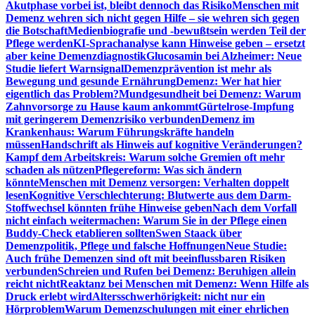
Akutphase vorbei ist, bleibt dennoch das Risiko
Menschen mit
Demenz wehren sich nicht gegen Hilfe – sie wehren sich gegen
die Botschaft
Medienbiografie und -bewußtsein werden Teil der
Pflege werden
KI-Sprachanalyse kann Hinweise geben – ersetzt
aber keine Demenzdiagnostik
Glucosamin bei Alzheimer: Neue
Studie liefert Warnsignal
Demenzprävention ist mehr als
Bewegung und gesunde Ernährung
Demenz: Wer hat hier
eigentlich das Problem?
Mundgesundheit bei Demenz: Warum
Zahnvorsorge zu Hause kaum ankommt
Gürtelrose-Impfung
mit geringerem Demenzrisiko verbunden
Demenz im
Krankenhaus: Warum Führungskräfte handeln
müssen
Handschrift als Hinweis auf kognitive Veränderungen?
Kampf dem Arbeitskreis: Warum solche Gremien oft mehr
schaden als nützen
Pflegereform: Was sich ändern
könnte
Menschen mit Demenz versorgen: Verhalten doppelt
lesen
Kognitive Verschlechterung: Blutwerte aus dem Darm-
Stoffwechsel könnten frühe Hinweise geben
Nach dem Vorfall
nicht einfach weitermachen: Warum Sie in der Pflege einen
Buddy-Check etablieren sollten
Swen Staack über
Demenzpolitik, Pflege und falsche Hoffnungen
Neue Studie:
Auch frühe Demenzen sind oft mit beeinflussbaren Risiken
verbunden
Schreien und Rufen bei Demenz: Beruhigen allein
reicht nicht
Reaktanz bei Menschen mit Demenz: Wenn Hilfe als
Druck erlebt wird
Altersschwerhörigkeit: nicht nur ein
Hörproblem
Warum Demenzschulungen mit einer ehrlichen