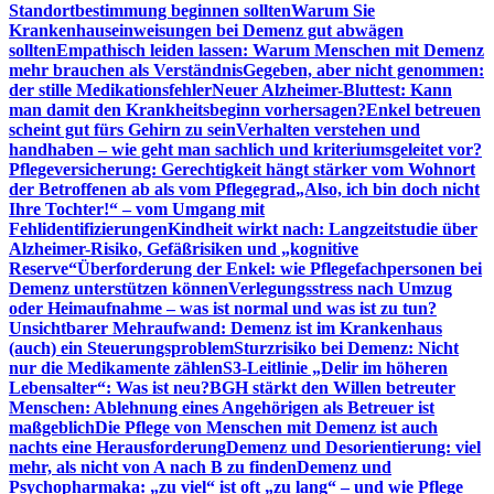
Standortbestimmung beginnen sollten
Warum Sie
Krankenhauseinweisungen bei Demenz gut abwägen
sollten
Empathisch leiden lassen: Warum Menschen mit Demenz
mehr brauchen als Verständnis
Gegeben, aber nicht genommen:
der stille Medikationsfehler
Neuer Alzheimer-Bluttest: Kann
man damit den Krankheitsbeginn vorhersagen?
Enkel betreuen
scheint gut fürs Gehirn zu sein
Verhalten verstehen und
handhaben – wie geht man sachlich und kriteriumsgeleitet vor?
Pflegeversicherung: Gerechtigkeit hängt stärker vom Wohnort
der Betroffenen ab als vom Pflegegrad
„Also, ich bin doch nicht
Ihre Tochter!“ – vom Umgang mit
Fehlidentifizierungen
Kindheit wirkt nach: Langzeitstudie über
Alzheimer-Risiko, Gefäßrisiken und „kognitive
Reserve“
Überforderung der Enkel: wie Pflegefachpersonen bei
Demenz unterstützen können
Verlegungsstress nach Umzug
oder Heimaufnahme – was ist normal und was ist zu tun?
Unsichtbarer Mehraufwand: Demenz ist im Krankenhaus
(auch) ein Steuerungsproblem
Sturzrisiko bei Demenz: Nicht
nur die Medikamente zählen
S3-Leitlinie „Delir im höheren
Lebensalter“: Was ist neu?
BGH stärkt den Willen betreuter
Menschen: Ablehnung eines Angehörigen als Betreuer ist
maßgeblich
Die Pflege von Menschen mit Demenz ist auch
nachts eine Herausforderung
Demenz und Desorientierung: viel
mehr, als nicht von A nach B zu finden
Demenz und
Psychopharmaka: „zu viel“ ist oft „zu lang“ – und wie Pflege