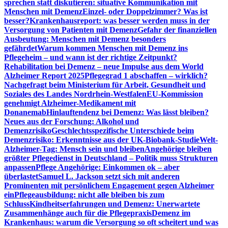
sprechen statt diskutieren: situative Kommunikation mit
Menschen mit Demenz
Einzel- oder Doppelzimmer? Was ist
besser?
Krankenhausreport: was besser werden muss in der
Versorgung von Patienten mit Demenz
Gefahr der finanziellen
Ausbeutung: Menschen mit Demenz besonders
gefährdet
Warum kommen Menschen mit Demenz ins
Pflegeheim – und wann ist der richtige Zeitpunkt?
Rehabilitation bei Demenz – neue Impulse aus dem World
Alzheimer Report 2025
Pflegegrad 1 abschaffen – wirklich?
Nachgefragt beim Ministerium für Arbeit, Gesundheit und
Soziales des Landes Nordrhein-Westfalen
EU-Kommission
genehmigt Alzheimer-Medikament mit
Donanemab
Hinlauftendenz bei Demenz: Was lässt bleiben?
Neues aus der Forschung: Alkohol und
Demenzrisiko
Geschlechtsspezifische Unterschiede beim
Demenzrisiko: Erkenntnisse aus der UK-Biobank-Studie
Welt-
Alzheimer-Tag: Mensch sein und bleiben
Angehörige bleiben
größter Pflegedienst in Deutschland – Politik muss Strukturen
anpassen
Pflege Angehörige: Einkommen ok – aber
überlastet
Samuel L. Jackson setzt sich mit anderen
Prominenten mit persönlichem Engagement gegen Alzheimer
ein
Pflegeausbildung: nicht alle bleiben bis zum
Schluss
Kindheitserfahrungen und Demenz: Unerwartete
Zusammenhänge auch für die Pflegepraxis
Demenz im
Krankenhaus: warum die Versorgung so oft scheitert und was