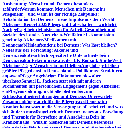
Ausbeutung: Menschen mit Demenz besonders
gefährdet
Warum kommen Menschen mit Demenz ins
Pflegeheim – und wann ist der richtige Zeitpunkt?
Rehabilitation bei Demenz – neue Impulse aus dem World
Alzheimer Report 2025
Pflegegrad 1 abschaffen – wirklich?
Nachgefragt beim Ministerium für Arbeit, Gesundheit und
Soziales des Landes Nordrhein-Westfalen
EU-Kommission
genehmigt Alzheimer-Medikament mit
Donanemab
Hinlauftendenz bei Demenz: Was lässt bleiben?
Neues aus der Forschung: Alkohol und
Demenzrisiko
Geschlechtsspezifische Unterschiede beim
Demenzrisiko: Erkenntnisse aus der UK-Biobank-Studie
Welt-
Alzheimer-Tag: Mensch sein und bleiben
Angehörige bleiben
größter Pflegedienst in Deutschland – Politik muss Strukturen
anpassen
Pflege Angehörige: Einkommen ok – aber
überlastet
Samuel L. Jackson setzt sich mit anderen
Prominenten mit persönlichem Engagement gegen Alzheimer
ein
Pflegeausbildung: nicht alle bleiben bis zum
Schluss
Kindheitserfahrungen und Demenz: Unerwartete
Zusammenhänge auch für die Pflegepraxis
Demenz im
Krankenhaus: warum die Versorgung so oft scheitert und was
sich ändern muss
Ratgeberbuch Demenz: neues aus Forschung
und Therapie für Betroffene und Angehörige
Delir im
Krankenhaus – warum Menschen mit Demenz besonders
gefährdet sind
Metformin senkt Demenz- und Sterberisiko bei