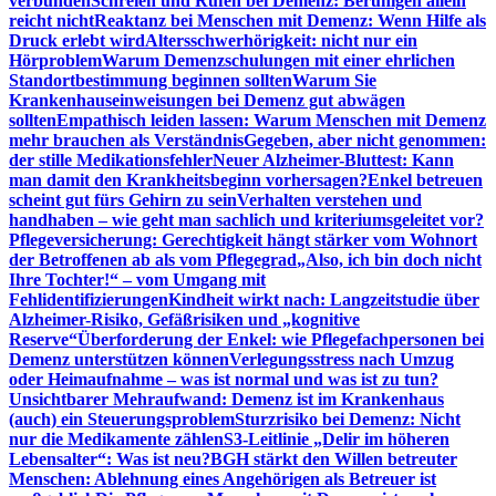
verbunden
Schreien und Rufen bei Demenz: Beruhigen allein
reicht nicht
Reaktanz bei Menschen mit Demenz: Wenn Hilfe als
Druck erlebt wird
Altersschwerhörigkeit: nicht nur ein
Hörproblem
Warum Demenzschulungen mit einer ehrlichen
Standortbestimmung beginnen sollten
Warum Sie
Krankenhauseinweisungen bei Demenz gut abwägen
sollten
Empathisch leiden lassen: Warum Menschen mit Demenz
mehr brauchen als Verständnis
Gegeben, aber nicht genommen:
der stille Medikationsfehler
Neuer Alzheimer-Bluttest: Kann
man damit den Krankheitsbeginn vorhersagen?
Enkel betreuen
scheint gut fürs Gehirn zu sein
Verhalten verstehen und
handhaben – wie geht man sachlich und kriteriumsgeleitet vor?
Pflegeversicherung: Gerechtigkeit hängt stärker vom Wohnort
der Betroffenen ab als vom Pflegegrad
„Also, ich bin doch nicht
Ihre Tochter!“ – vom Umgang mit
Fehlidentifizierungen
Kindheit wirkt nach: Langzeitstudie über
Alzheimer-Risiko, Gefäßrisiken und „kognitive
Reserve“
Überforderung der Enkel: wie Pflegefachpersonen bei
Demenz unterstützen können
Verlegungsstress nach Umzug
oder Heimaufnahme – was ist normal und was ist zu tun?
Unsichtbarer Mehraufwand: Demenz ist im Krankenhaus
(auch) ein Steuerungsproblem
Sturzrisiko bei Demenz: Nicht
nur die Medikamente zählen
S3-Leitlinie „Delir im höheren
Lebensalter“: Was ist neu?
BGH stärkt den Willen betreuter
Menschen: Ablehnung eines Angehörigen als Betreuer ist