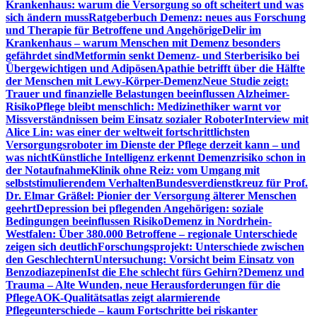
Krankenhaus: warum die Versorgung so oft scheitert und was
sich ändern muss
Ratgeberbuch Demenz: neues aus Forschung
und Therapie für Betroffene und Angehörige
Delir im
Krankenhaus – warum Menschen mit Demenz besonders
gefährdet sind
Metformin senkt Demenz- und Sterberisiko bei
Übergewichtigen und Adipösen
Apathie betrifft über die Hälfte
der Menschen mit Lewy-Körper-Demenz
Neue Studie zeigt:
Trauer und finanzielle Belastungen beeinflussen Alzheimer-
Risiko
Pflege bleibt menschlich: Medizinethiker warnt vor
Missverständnissen beim Einsatz sozialer Roboter
Interview mit
Alice Lin: was einer der weltweit fortschrittlichsten
Versorgungsroboter im Dienste der Pflege derzeit kann – und
was nicht
Künstliche Intelligenz erkennt Demenzrisiko schon in
der Notaufnahme
Klinik ohne Reiz: vom Umgang mit
selbststimulierendem Verhalten
Bundesverdienstkreuz für Prof.
Dr. Elmar Gräßel: Pionier der Versorgung älterer Menschen
geehrt
Depression bei pflegenden Angehörigen: soziale
Bedingungen beeinflussen Risiko
Demenz in Nordrhein-
Westfalen: Über 380.000 Betroffene – regionale Unterschiede
zeigen sich deutlich
Forschungsprojekt: Unterschiede zwischen
den Geschlechtern
Untersuchung: Vorsicht beim Einsatz von
Benzodiazepinen
Ist die Ehe schlecht fürs Gehirn?
Demenz und
Trauma – Alte Wunden, neue Herausforderungen für die
Pflege
AOK-Qualitätsatlas zeigt alarmierende
Pflegeunterschiede – kaum Fortschritte bei riskanter