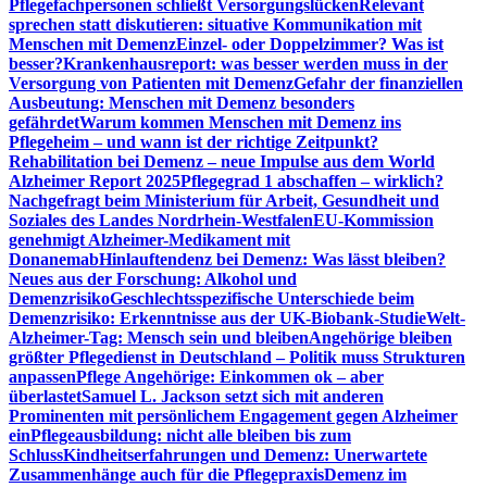
Pflegefachpersonen schließt Versorgungslücken
Relevant
sprechen statt diskutieren: situative Kommunikation mit
Menschen mit Demenz
Einzel- oder Doppelzimmer? Was ist
besser?
Krankenhausreport: was besser werden muss in der
Versorgung von Patienten mit Demenz
Gefahr der finanziellen
Ausbeutung: Menschen mit Demenz besonders
gefährdet
Warum kommen Menschen mit Demenz ins
Pflegeheim – und wann ist der richtige Zeitpunkt?
Rehabilitation bei Demenz – neue Impulse aus dem World
Alzheimer Report 2025
Pflegegrad 1 abschaffen – wirklich?
Nachgefragt beim Ministerium für Arbeit, Gesundheit und
Soziales des Landes Nordrhein-Westfalen
EU-Kommission
genehmigt Alzheimer-Medikament mit
Donanemab
Hinlauftendenz bei Demenz: Was lässt bleiben?
Neues aus der Forschung: Alkohol und
Demenzrisiko
Geschlechtsspezifische Unterschiede beim
Demenzrisiko: Erkenntnisse aus der UK-Biobank-Studie
Welt-
Alzheimer-Tag: Mensch sein und bleiben
Angehörige bleiben
größter Pflegedienst in Deutschland – Politik muss Strukturen
anpassen
Pflege Angehörige: Einkommen ok – aber
überlastet
Samuel L. Jackson setzt sich mit anderen
Prominenten mit persönlichem Engagement gegen Alzheimer
ein
Pflegeausbildung: nicht alle bleiben bis zum
Schluss
Kindheitserfahrungen und Demenz: Unerwartete
Zusammenhänge auch für die Pflegepraxis
Demenz im