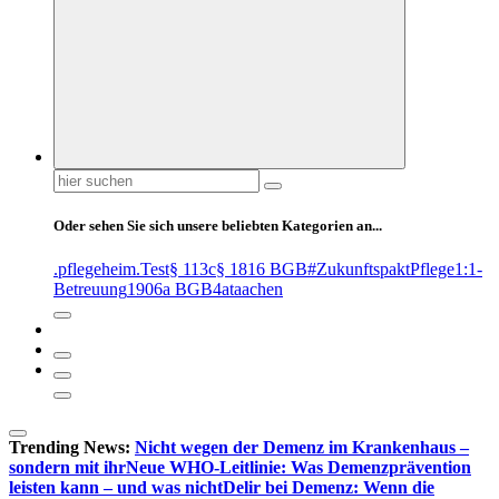
Suchen
nach:
Oder sehen Sie sich unsere beliebten Kategorien an...
.pflegeheim
.Test
§ 113c
§ 1816 BGB
#ZukunftspaktPflege
1:1-
Betreuung
1906a BGB
4at
aachen
Trending News:
Nicht wegen der Demenz im Krankenhaus –
sondern mit ihr
Neue WHO-Leitlinie: Was Demenzprävention
leisten kann – und was nicht
Delir bei Demenz: Wenn die