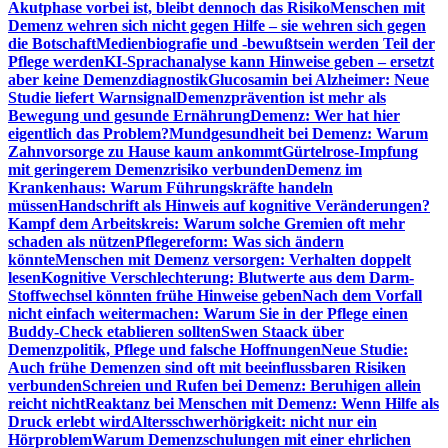
Akutphase vorbei ist, bleibt dennoch das Risiko
Menschen mit
Demenz wehren sich nicht gegen Hilfe – sie wehren sich gegen
die Botschaft
Medienbiografie und -bewußtsein werden Teil der
Pflege werden
KI-Sprachanalyse kann Hinweise geben – ersetzt
aber keine Demenzdiagnostik
Glucosamin bei Alzheimer: Neue
Studie liefert Warnsignal
Demenzprävention ist mehr als
Bewegung und gesunde Ernährung
Demenz: Wer hat hier
eigentlich das Problem?
Mundgesundheit bei Demenz: Warum
Zahnvorsorge zu Hause kaum ankommt
Gürtelrose-Impfung
mit geringerem Demenzrisiko verbunden
Demenz im
Krankenhaus: Warum Führungskräfte handeln
müssen
Handschrift als Hinweis auf kognitive Veränderungen?
Kampf dem Arbeitskreis: Warum solche Gremien oft mehr
schaden als nützen
Pflegereform: Was sich ändern
könnte
Menschen mit Demenz versorgen: Verhalten doppelt
lesen
Kognitive Verschlechterung: Blutwerte aus dem Darm-
Stoffwechsel könnten frühe Hinweise geben
Nach dem Vorfall
nicht einfach weitermachen: Warum Sie in der Pflege einen
Buddy-Check etablieren sollten
Swen Staack über
Demenzpolitik, Pflege und falsche Hoffnungen
Neue Studie:
Auch frühe Demenzen sind oft mit beeinflussbaren Risiken
verbunden
Schreien und Rufen bei Demenz: Beruhigen allein
reicht nicht
Reaktanz bei Menschen mit Demenz: Wenn Hilfe als
Druck erlebt wird
Altersschwerhörigkeit: nicht nur ein
Hörproblem
Warum Demenzschulungen mit einer ehrlichen