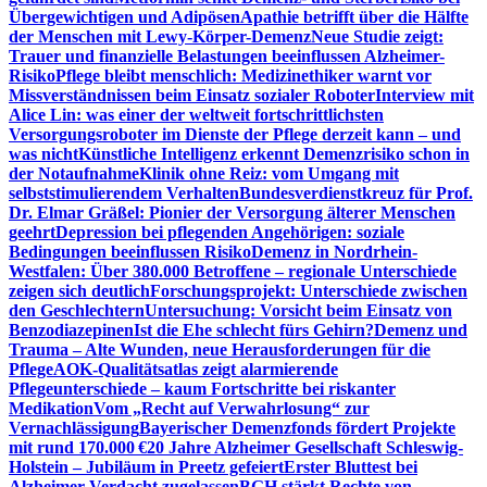
Übergewichtigen und Adipösen
Apathie betrifft über die Hälfte
der Menschen mit Lewy-Körper-Demenz
Neue Studie zeigt:
Trauer und finanzielle Belastungen beeinflussen Alzheimer-
Risiko
Pflege bleibt menschlich: Medizinethiker warnt vor
Missverständnissen beim Einsatz sozialer Roboter
Interview mit
Alice Lin: was einer der weltweit fortschrittlichsten
Versorgungsroboter im Dienste der Pflege derzeit kann – und
was nicht
Künstliche Intelligenz erkennt Demenzrisiko schon in
der Notaufnahme
Klinik ohne Reiz: vom Umgang mit
selbststimulierendem Verhalten
Bundesverdienstkreuz für Prof.
Dr. Elmar Gräßel: Pionier der Versorgung älterer Menschen
geehrt
Depression bei pflegenden Angehörigen: soziale
Bedingungen beeinflussen Risiko
Demenz in Nordrhein-
Westfalen: Über 380.000 Betroffene – regionale Unterschiede
zeigen sich deutlich
Forschungsprojekt: Unterschiede zwischen
den Geschlechtern
Untersuchung: Vorsicht beim Einsatz von
Benzodiazepinen
Ist die Ehe schlecht fürs Gehirn?
Demenz und
Trauma – Alte Wunden, neue Herausforderungen für die
Pflege
AOK-Qualitätsatlas zeigt alarmierende
Pflegeunterschiede – kaum Fortschritte bei riskanter
Medikation
Vom „Recht auf Verwahrlosung“ zur
Vernachlässigung
Bayerischer Demenzfonds fördert Projekte
mit rund 170.000 €
20 Jahre Alzheimer Gesellschaft Schleswig-
Holstein – Jubiläum in Preetz gefeiert
Erster Bluttest bei
Alzheimer-Verdacht zugelassen
BGH stärkt Rechte von