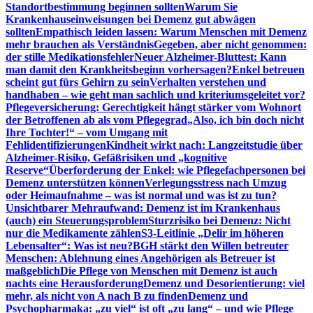
Standortbestimmung beginnen sollten
Warum Sie
Krankenhauseinweisungen bei Demenz gut abwägen
sollten
Empathisch leiden lassen: Warum Menschen mit Demenz
mehr brauchen als Verständnis
Gegeben, aber nicht genommen:
der stille Medikationsfehler
Neuer Alzheimer-Bluttest: Kann
man damit den Krankheitsbeginn vorhersagen?
Enkel betreuen
scheint gut fürs Gehirn zu sein
Verhalten verstehen und
handhaben – wie geht man sachlich und kriteriumsgeleitet vor?
Pflegeversicherung: Gerechtigkeit hängt stärker vom Wohnort
der Betroffenen ab als vom Pflegegrad
„Also, ich bin doch nicht
Ihre Tochter!“ – vom Umgang mit
Fehlidentifizierungen
Kindheit wirkt nach: Langzeitstudie über
Alzheimer-Risiko, Gefäßrisiken und „kognitive
Reserve“
Überforderung der Enkel: wie Pflegefachpersonen bei
Demenz unterstützen können
Verlegungsstress nach Umzug
oder Heimaufnahme – was ist normal und was ist zu tun?
Unsichtbarer Mehraufwand: Demenz ist im Krankenhaus
(auch) ein Steuerungsproblem
Sturzrisiko bei Demenz: Nicht
nur die Medikamente zählen
S3-Leitlinie „Delir im höheren
Lebensalter“: Was ist neu?
BGH stärkt den Willen betreuter
Menschen: Ablehnung eines Angehörigen als Betreuer ist
maßgeblich
Die Pflege von Menschen mit Demenz ist auch
nachts eine Herausforderung
Demenz und Desorientierung: viel
mehr, als nicht von A nach B zu finden
Demenz und
Psychopharmaka: „zu viel“ ist oft „zu lang“ – und wie Pflege