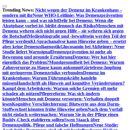
Zum
Inhalt
Trending News:
Nicht wegen der Demenz im Krankenhaus –
springen
sondern mit ihr
Neue WHO-Leitlinie: Was Demenzprävention
leisten kann – und was nicht
Delir bei Demenz: Wenn die
Akutphase vorbei ist, bleibt dennoch das Risiko
Menschen mit
Demenz wehren sich nicht gegen Hilfe – sie wehren sich gegen
die Botschaft
Medienbiografie und -bewußtsein werden Teil der
Pflege werden
KI-Sprachanalyse kann Hinweise geben – ersetzt
aber keine Demenzdiagnostik
Glucosamin bei Alzheimer: Neue
Studie liefert Warnsignal
Demenzprävention ist mehr als
Bewegung und gesunde Ernährung
Demenz: Wer hat hier
eigentlich das Problem?
Mundgesundheit bei Demenz: Warum
Zahnvorsorge zu Hause kaum ankommt
Gürtelrose-Impfung
mit geringerem Demenzrisiko verbunden
Demenz im
Krankenhaus: Warum Führungskräfte handeln
müssen
Handschrift als Hinweis auf kognitive Veränderungen?
Kampf dem Arbeitskreis: Warum solche Gremien oft mehr
schaden als nützen
Pflegereform: Was sich ändern
könnte
Menschen mit Demenz versorgen: Verhalten doppelt
lesen
Kognitive Verschlechterung: Blutwerte aus dem Darm-
Stoffwechsel könnten frühe Hinweise geben
Nach dem Vorfall
nicht einfach weitermachen: Warum Sie in der Pflege einen
Buddy-Check etablieren sollten
Swen Staack über
Demenzpolitik, Pflege und falsche Hoffnungen
Neue Studie: