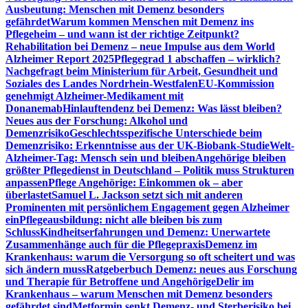
Ausbeutung: Menschen mit Demenz besonders
gefährdet
Warum kommen Menschen mit Demenz ins
Pflegeheim – und wann ist der richtige Zeitpunkt?
Rehabilitation bei Demenz – neue Impulse aus dem World
Alzheimer Report 2025
Pflegegrad 1 abschaffen – wirklich?
Nachgefragt beim Ministerium für Arbeit, Gesundheit und
Soziales des Landes Nordrhein-Westfalen
EU-Kommission
genehmigt Alzheimer-Medikament mit
Donanemab
Hinlauftendenz bei Demenz: Was lässt bleiben?
Neues aus der Forschung: Alkohol und
Demenzrisiko
Geschlechtsspezifische Unterschiede beim
Demenzrisiko: Erkenntnisse aus der UK-Biobank-Studie
Welt-
Alzheimer-Tag: Mensch sein und bleiben
Angehörige bleiben
größter Pflegedienst in Deutschland – Politik muss Strukturen
anpassen
Pflege Angehörige: Einkommen ok – aber
überlastet
Samuel L. Jackson setzt sich mit anderen
Prominenten mit persönlichem Engagement gegen Alzheimer
ein
Pflegeausbildung: nicht alle bleiben bis zum
Schluss
Kindheitserfahrungen und Demenz: Unerwartete
Zusammenhänge auch für die Pflegepraxis
Demenz im
Krankenhaus: warum die Versorgung so oft scheitert und was
sich ändern muss
Ratgeberbuch Demenz: neues aus Forschung
und Therapie für Betroffene und Angehörige
Delir im
Krankenhaus – warum Menschen mit Demenz besonders
gefährdet sind
Metformin senkt Demenz- und Sterberisiko bei