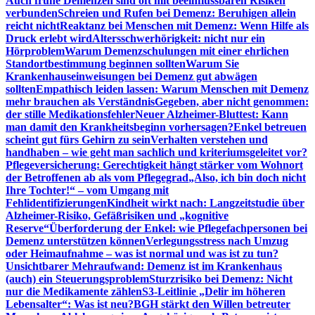
Auch frühe Demenzen sind oft mit beeinflussbaren Risiken
verbunden
Schreien und Rufen bei Demenz: Beruhigen allein
reicht nicht
Reaktanz bei Menschen mit Demenz: Wenn Hilfe als
Druck erlebt wird
Altersschwerhörigkeit: nicht nur ein
Hörproblem
Warum Demenzschulungen mit einer ehrlichen
Standortbestimmung beginnen sollten
Warum Sie
Krankenhauseinweisungen bei Demenz gut abwägen
sollten
Empathisch leiden lassen: Warum Menschen mit Demenz
mehr brauchen als Verständnis
Gegeben, aber nicht genommen:
der stille Medikationsfehler
Neuer Alzheimer-Bluttest: Kann
man damit den Krankheitsbeginn vorhersagen?
Enkel betreuen
scheint gut fürs Gehirn zu sein
Verhalten verstehen und
handhaben – wie geht man sachlich und kriteriumsgeleitet vor?
Pflegeversicherung: Gerechtigkeit hängt stärker vom Wohnort
der Betroffenen ab als vom Pflegegrad
„Also, ich bin doch nicht
Ihre Tochter!“ – vom Umgang mit
Fehlidentifizierungen
Kindheit wirkt nach: Langzeitstudie über
Alzheimer-Risiko, Gefäßrisiken und „kognitive
Reserve“
Überforderung der Enkel: wie Pflegefachpersonen bei
Demenz unterstützen können
Verlegungsstress nach Umzug
oder Heimaufnahme – was ist normal und was ist zu tun?
Unsichtbarer Mehraufwand: Demenz ist im Krankenhaus
(auch) ein Steuerungsproblem
Sturzrisiko bei Demenz: Nicht
nur die Medikamente zählen
S3-Leitlinie „Delir im höheren
Lebensalter“: Was ist neu?
BGH stärkt den Willen betreuter