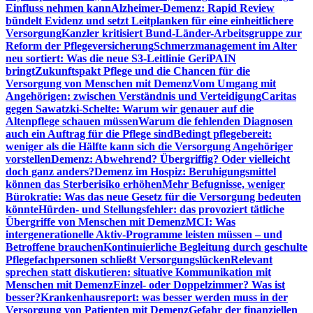
Einfluss nehmen kann
Alzheimer-Demenz: Rapid Review
bündelt Evidenz und setzt Leitplanken für eine einheitlichere
Versorgung
Kanzler kritisiert Bund-Länder-Arbeitsgruppe zur
Reform der Pflegeversicherung
Schmerzmanagement im Alter
neu sortiert: Was die neue S3-Leitlinie GeriPAIN
bringt
Zukunftspakt Pflege und die Chancen für die
Versorgung von Menschen mit Demenz
Vom Umgang mit
Angehörigen: zwischen Verständnis und Verteidigung
Caritas
gegen Sawatzki-Schelte: Warum wir genauer auf die
Altenpflege schauen müssen
Warum die fehlenden Diagnosen
auch ein Auftrag für die Pflege sind
Bedingt pflegebereit:
weniger als die Hälfte kann sich die Versorgung Angehöriger
vorstellen
Demenz: Abwehrend? Übergriffig? Oder vielleicht
doch ganz anders?
Demenz im Hospiz: Beruhigungsmittel
können das Sterberisiko erhöhen
Mehr Befugnisse, weniger
Bürokratie: Was das neue Gesetz für die Versorgung bedeuten
könnte
Hürden- und Stellungsfehler: das provoziert tätliche
Übergriffe von Menschen mit Demenz
MCI: Was
intergenerationelle Aktiv-Programme leisten müssen – und
Betroffene brauchen
Kontinuierliche Begleitung durch geschulte
Pflegefachpersonen schließt Versorgungslücken
Relevant
sprechen statt diskutieren: situative Kommunikation mit
Menschen mit Demenz
Einzel- oder Doppelzimmer? Was ist
besser?
Krankenhausreport: was besser werden muss in der
Versorgung von Patienten mit Demenz
Gefahr der finanziellen