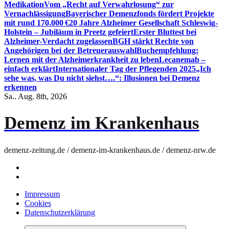
Medikation
Vom „Recht auf Verwahrlosung“ zur
Vernachlässigung
Bayerischer Demenzfonds fördert Projekte
mit rund 170.000 €
20 Jahre Alzheimer Gesellschaft Schleswig-
Holstein – Jubiläum in Preetz gefeiert
Erster Bluttest bei
Alzheimer-Verdacht zugelassen
BGH stärkt Rechte von
Angehörigen bei der Betreuerauswahl
Buchempfehlung:
Lernen mit der Alzheimerkrankheit zu leben
Lecanemab –
einfach erklärt
Internationaler Tag der Pflegenden 2025
„Ich
sehe was, was Du nicht siehst….“: Illusionen bei Demenz
erkennen
Sa.. Aug. 8th, 2026
Demenz im Krankenhaus
demenz-zeitung.de / demenz-im-krankenhaus.de / demenz-nrw.de
Impressum
Cookies
Datenschutzerklärung