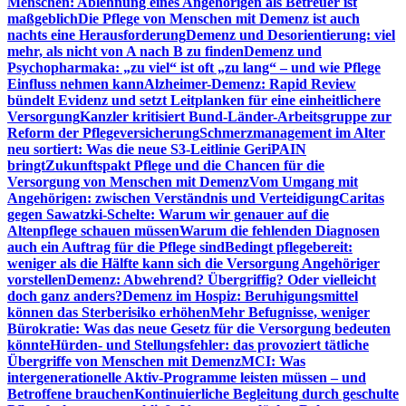
Menschen: Ablehnung eines Angehörigen als Betreuer ist
maßgeblich
Die Pflege von Menschen mit Demenz ist auch
nachts eine Herausforderung
Demenz und Desorientierung: viel
mehr, als nicht von A nach B zu finden
Demenz und
Psychopharmaka: „zu viel“ ist oft „zu lang“ – und wie Pflege
Einfluss nehmen kann
Alzheimer-Demenz: Rapid Review
bündelt Evidenz und setzt Leitplanken für eine einheitlichere
Versorgung
Kanzler kritisiert Bund-Länder-Arbeitsgruppe zur
Reform der Pflegeversicherung
Schmerzmanagement im Alter
neu sortiert: Was die neue S3-Leitlinie GeriPAIN
bringt
Zukunftspakt Pflege und die Chancen für die
Versorgung von Menschen mit Demenz
Vom Umgang mit
Angehörigen: zwischen Verständnis und Verteidigung
Caritas
gegen Sawatzki-Schelte: Warum wir genauer auf die
Altenpflege schauen müssen
Warum die fehlenden Diagnosen
auch ein Auftrag für die Pflege sind
Bedingt pflegebereit:
weniger als die Hälfte kann sich die Versorgung Angehöriger
vorstellen
Demenz: Abwehrend? Übergriffig? Oder vielleicht
doch ganz anders?
Demenz im Hospiz: Beruhigungsmittel
können das Sterberisiko erhöhen
Mehr Befugnisse, weniger
Bürokratie: Was das neue Gesetz für die Versorgung bedeuten
könnte
Hürden- und Stellungsfehler: das provoziert tätliche
Übergriffe von Menschen mit Demenz
MCI: Was
intergenerationelle Aktiv-Programme leisten müssen – und
Betroffene brauchen
Kontinuierliche Begleitung durch geschulte