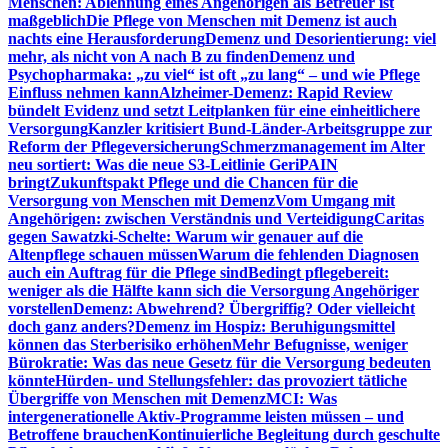
Menschen: Ablehnung eines Angehörigen als Betreuer ist
maßgeblich
Die Pflege von Menschen mit Demenz ist auch
nachts eine Herausforderung
Demenz und Desorientierung: viel
mehr, als nicht von A nach B zu finden
Demenz und
Psychopharmaka: „zu viel“ ist oft „zu lang“ – und wie Pflege
Einfluss nehmen kann
Alzheimer-Demenz: Rapid Review
bündelt Evidenz und setzt Leitplanken für eine einheitlichere
Versorgung
Kanzler kritisiert Bund-Länder-Arbeitsgruppe zur
Reform der Pflegeversicherung
Schmerzmanagement im Alter
neu sortiert: Was die neue S3-Leitlinie GeriPAIN
bringt
Zukunftspakt Pflege und die Chancen für die
Versorgung von Menschen mit Demenz
Vom Umgang mit
Angehörigen: zwischen Verständnis und Verteidigung
Caritas
gegen Sawatzki-Schelte: Warum wir genauer auf die
Altenpflege schauen müssen
Warum die fehlenden Diagnosen
auch ein Auftrag für die Pflege sind
Bedingt pflegebereit:
weniger als die Hälfte kann sich die Versorgung Angehöriger
vorstellen
Demenz: Abwehrend? Übergriffig? Oder vielleicht
doch ganz anders?
Demenz im Hospiz: Beruhigungsmittel
können das Sterberisiko erhöhen
Mehr Befugnisse, weniger
Bürokratie: Was das neue Gesetz für die Versorgung bedeuten
könnte
Hürden- und Stellungsfehler: das provoziert tätliche
Übergriffe von Menschen mit Demenz
MCI: Was
intergenerationelle Aktiv-Programme leisten müssen – und
Betroffene brauchen
Kontinuierliche Begleitung durch geschulte