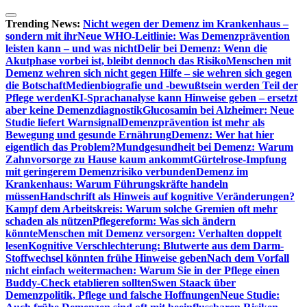
Zum
Inhalt
Trending News:
Nicht wegen der Demenz im Krankenhaus –
springen
sondern mit ihr
Neue WHO-Leitlinie: Was Demenzprävention
leisten kann – und was nicht
Delir bei Demenz: Wenn die
Akutphase vorbei ist, bleibt dennoch das Risiko
Menschen mit
Demenz wehren sich nicht gegen Hilfe – sie wehren sich gegen
die Botschaft
Medienbiografie und -bewußtsein werden Teil der
Pflege werden
KI-Sprachanalyse kann Hinweise geben – ersetzt
aber keine Demenzdiagnostik
Glucosamin bei Alzheimer: Neue
Studie liefert Warnsignal
Demenzprävention ist mehr als
Bewegung und gesunde Ernährung
Demenz: Wer hat hier
eigentlich das Problem?
Mundgesundheit bei Demenz: Warum
Zahnvorsorge zu Hause kaum ankommt
Gürtelrose-Impfung
mit geringerem Demenzrisiko verbunden
Demenz im
Krankenhaus: Warum Führungskräfte handeln
müssen
Handschrift als Hinweis auf kognitive Veränderungen?
Kampf dem Arbeitskreis: Warum solche Gremien oft mehr
schaden als nützen
Pflegereform: Was sich ändern
könnte
Menschen mit Demenz versorgen: Verhalten doppelt
lesen
Kognitive Verschlechterung: Blutwerte aus dem Darm-
Stoffwechsel könnten frühe Hinweise geben
Nach dem Vorfall
nicht einfach weitermachen: Warum Sie in der Pflege einen
Buddy-Check etablieren sollten
Swen Staack über
Demenzpolitik, Pflege und falsche Hoffnungen
Neue Studie: