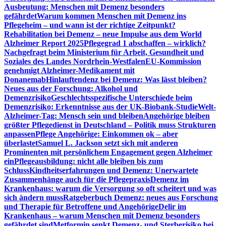
Ausbeutung: Menschen mit Demenz besonders
gefährdet
Warum kommen Menschen mit Demenz ins
Pflegeheim – und wann ist der richtige Zeitpunkt?
Rehabilitation bei Demenz – neue Impulse aus dem World
Alzheimer Report 2025
Pflegegrad 1 abschaffen – wirklich?
Nachgefragt beim Ministerium für Arbeit, Gesundheit und
Soziales des Landes Nordrhein-Westfalen
EU-Kommission
genehmigt Alzheimer-Medikament mit
Donanemab
Hinlauftendenz bei Demenz: Was lässt bleiben?
Neues aus der Forschung: Alkohol und
Demenzrisiko
Geschlechtsspezifische Unterschiede beim
Demenzrisiko: Erkenntnisse aus der UK-Biobank-Studie
Welt-
Alzheimer-Tag: Mensch sein und bleiben
Angehörige bleiben
größter Pflegedienst in Deutschland – Politik muss Strukturen
anpassen
Pflege Angehörige: Einkommen ok – aber
überlastet
Samuel L. Jackson setzt sich mit anderen
Prominenten mit persönlichem Engagement gegen Alzheimer
ein
Pflegeausbildung: nicht alle bleiben bis zum
Schluss
Kindheitserfahrungen und Demenz: Unerwartete
Zusammenhänge auch für die Pflegepraxis
Demenz im
Krankenhaus: warum die Versorgung so oft scheitert und was
sich ändern muss
Ratgeberbuch Demenz: neues aus Forschung
und Therapie für Betroffene und Angehörige
Delir im
Krankenhaus – warum Menschen mit Demenz besonders
gefährdet sind
Metformin senkt Demenz- und Sterberisiko bei