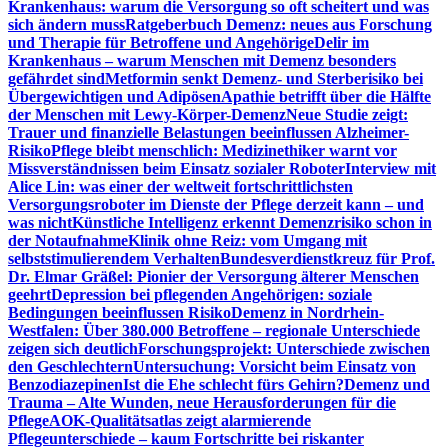
Krankenhaus: warum die Versorgung so oft scheitert und was
sich ändern muss
Ratgeberbuch Demenz: neues aus Forschung
und Therapie für Betroffene und Angehörige
Delir im
Krankenhaus – warum Menschen mit Demenz besonders
gefährdet sind
Metformin senkt Demenz- und Sterberisiko bei
Übergewichtigen und Adipösen
Apathie betrifft über die Hälfte
der Menschen mit Lewy-Körper-Demenz
Neue Studie zeigt:
Trauer und finanzielle Belastungen beeinflussen Alzheimer-
Risiko
Pflege bleibt menschlich: Medizinethiker warnt vor
Missverständnissen beim Einsatz sozialer Roboter
Interview mit
Alice Lin: was einer der weltweit fortschrittlichsten
Versorgungsroboter im Dienste der Pflege derzeit kann – und
was nicht
Künstliche Intelligenz erkennt Demenzrisiko schon in
der Notaufnahme
Klinik ohne Reiz: vom Umgang mit
selbststimulierendem Verhalten
Bundesverdienstkreuz für Prof.
Dr. Elmar Gräßel: Pionier der Versorgung älterer Menschen
geehrt
Depression bei pflegenden Angehörigen: soziale
Bedingungen beeinflussen Risiko
Demenz in Nordrhein-
Westfalen: Über 380.000 Betroffene – regionale Unterschiede
zeigen sich deutlich
Forschungsprojekt: Unterschiede zwischen
den Geschlechtern
Untersuchung: Vorsicht beim Einsatz von
Benzodiazepinen
Ist die Ehe schlecht fürs Gehirn?
Demenz und
Trauma – Alte Wunden, neue Herausforderungen für die
Pflege
AOK-Qualitätsatlas zeigt alarmierende
Pflegeunterschiede – kaum Fortschritte bei riskanter