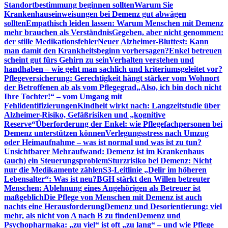
Standortbestimmung beginnen sollten
Warum Sie
Krankenhauseinweisungen bei Demenz gut abwägen
sollten
Empathisch leiden lassen: Warum Menschen mit Demenz
mehr brauchen als Verständnis
Gegeben, aber nicht genommen:
der stille Medikationsfehler
Neuer Alzheimer-Bluttest: Kann
man damit den Krankheitsbeginn vorhersagen?
Enkel betreuen
scheint gut fürs Gehirn zu sein
Verhalten verstehen und
handhaben – wie geht man sachlich und kriteriumsgeleitet vor?
Pflegeversicherung: Gerechtigkeit hängt stärker vom Wohnort
der Betroffenen ab als vom Pflegegrad
„Also, ich bin doch nicht
Ihre Tochter!“ – vom Umgang mit
Fehlidentifizierungen
Kindheit wirkt nach: Langzeitstudie über
Alzheimer-Risiko, Gefäßrisiken und „kognitive
Reserve“
Überforderung der Enkel: wie Pflegefachpersonen bei
Demenz unterstützen können
Verlegungsstress nach Umzug
oder Heimaufnahme – was ist normal und was ist zu tun?
Unsichtbarer Mehraufwand: Demenz ist im Krankenhaus
(auch) ein Steuerungsproblem
Sturzrisiko bei Demenz: Nicht
nur die Medikamente zählen
S3-Leitlinie „Delir im höheren
Lebensalter“: Was ist neu?
BGH stärkt den Willen betreuter
Menschen: Ablehnung eines Angehörigen als Betreuer ist
maßgeblich
Die Pflege von Menschen mit Demenz ist auch
nachts eine Herausforderung
Demenz und Desorientierung: viel
mehr, als nicht von A nach B zu finden
Demenz und
Psychopharmaka: „zu viel“ ist oft „zu lang“ – und wie Pflege