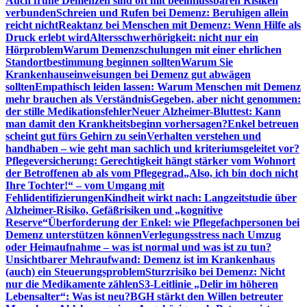
Auch frühe Demenzen sind oft mit beeinflussbaren Risiken
verbunden
Schreien und Rufen bei Demenz: Beruhigen allein
reicht nicht
Reaktanz bei Menschen mit Demenz: Wenn Hilfe als
Druck erlebt wird
Altersschwerhörigkeit: nicht nur ein
Hörproblem
Warum Demenzschulungen mit einer ehrlichen
Standortbestimmung beginnen sollten
Warum Sie
Krankenhauseinweisungen bei Demenz gut abwägen
sollten
Empathisch leiden lassen: Warum Menschen mit Demenz
mehr brauchen als Verständnis
Gegeben, aber nicht genommen:
der stille Medikationsfehler
Neuer Alzheimer-Bluttest: Kann
man damit den Krankheitsbeginn vorhersagen?
Enkel betreuen
scheint gut fürs Gehirn zu sein
Verhalten verstehen und
handhaben – wie geht man sachlich und kriteriumsgeleitet vor?
Pflegeversicherung: Gerechtigkeit hängt stärker vom Wohnort
der Betroffenen ab als vom Pflegegrad
„Also, ich bin doch nicht
Ihre Tochter!“ – vom Umgang mit
Fehlidentifizierungen
Kindheit wirkt nach: Langzeitstudie über
Alzheimer-Risiko, Gefäßrisiken und „kognitive
Reserve“
Überforderung der Enkel: wie Pflegefachpersonen bei
Demenz unterstützen können
Verlegungsstress nach Umzug
oder Heimaufnahme – was ist normal und was ist zu tun?
Unsichtbarer Mehraufwand: Demenz ist im Krankenhaus
(auch) ein Steuerungsproblem
Sturzrisiko bei Demenz: Nicht
nur die Medikamente zählen
S3-Leitlinie „Delir im höheren
Lebensalter“: Was ist neu?
BGH stärkt den Willen betreuter