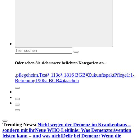
Suchen
nach:
Oder sehen Sie sich unsere beliebten Kategorien an...
.pflegeheim
.Test
§ 113c
§ 1816 BGB
#ZukunftspaktPflege
1:1-
Betreuung
1906a BGB
4at
aachen
Trending News:
Nicht wegen der Demenz im Krankenhaus –
sondern mit ihr
Neue WHO-Leitlinie: Was Demenzprävention
leisten kann – und was nicht
Delir bei Demenz: Wenn die