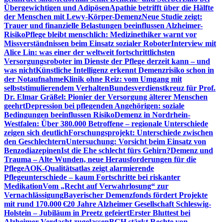
Übergewichtigen und Adipösen
Apathie betrifft über die Hälfte
der Menschen mit Lewy-Körper-Demenz
Neue Studie zeigt:
Trauer und finanzielle Belastungen beeinflussen Alzheimer-
Risiko
Pflege bleibt menschlich: Medizinethiker warnt vor
Missverständnissen beim Einsatz sozialer Roboter
Interview mit
Alice Lin: was einer der weltweit fortschrittlichsten
Versorgungsroboter im Dienste der Pflege derzeit kann – und
was nicht
Künstliche Intelligenz erkennt Demenzrisiko schon in
der Notaufnahme
Klinik ohne Reiz: vom Umgang mit
selbststimulierendem Verhalten
Bundesverdienstkreuz für Prof.
Dr. Elmar Gräßel: Pionier der Versorgung älterer Menschen
geehrt
Depression bei pflegenden Angehörigen: soziale
Bedingungen beeinflussen Risiko
Demenz in Nordrhein-
Westfalen: Über 380.000 Betroffene – regionale Unterschiede
zeigen sich deutlich
Forschungsprojekt: Unterschiede zwischen
den Geschlechtern
Untersuchung: Vorsicht beim Einsatz von
Benzodiazepinen
Ist die Ehe schlecht fürs Gehirn?
Demenz und
Trauma – Alte Wunden, neue Herausforderungen für die
Pflege
AOK-Qualitätsatlas zeigt alarmierende
Pflegeunterschiede – kaum Fortschritte bei riskanter
Medikation
Vom „Recht auf Verwahrlosung“ zur
Vernachlässigung
Bayerischer Demenzfonds fördert Projekte
mit rund 170.000 €
20 Jahre Alzheimer Gesellschaft Schleswig-
Holstein – Jubiläum in Preetz gefeiert
Erster Bluttest bei
Alzheimer-Verdacht zugelassen
BGH stärkt Rechte von