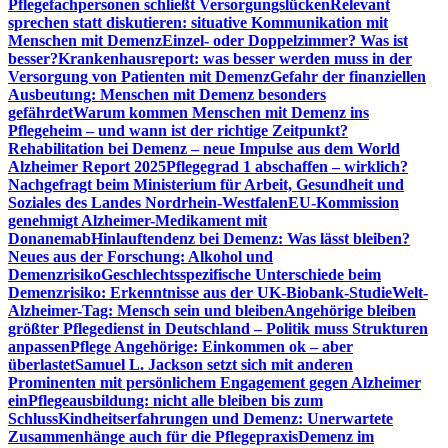
Pflegefachpersonen schließt Versorgungslücken
Relevant
sprechen statt diskutieren: situative Kommunikation mit
Menschen mit Demenz
Einzel- oder Doppelzimmer? Was ist
besser?
Krankenhausreport: was besser werden muss in der
Versorgung von Patienten mit Demenz
Gefahr der finanziellen
Ausbeutung: Menschen mit Demenz besonders
gefährdet
Warum kommen Menschen mit Demenz ins
Pflegeheim – und wann ist der richtige Zeitpunkt?
Rehabilitation bei Demenz – neue Impulse aus dem World
Alzheimer Report 2025
Pflegegrad 1 abschaffen – wirklich?
Nachgefragt beim Ministerium für Arbeit, Gesundheit und
Soziales des Landes Nordrhein-Westfalen
EU-Kommission
genehmigt Alzheimer-Medikament mit
Donanemab
Hinlauftendenz bei Demenz: Was lässt bleiben?
Neues aus der Forschung: Alkohol und
Demenzrisiko
Geschlechtsspezifische Unterschiede beim
Demenzrisiko: Erkenntnisse aus der UK-Biobank-Studie
Welt-
Alzheimer-Tag: Mensch sein und bleiben
Angehörige bleiben
größter Pflegedienst in Deutschland – Politik muss Strukturen
anpassen
Pflege Angehörige: Einkommen ok – aber
überlastet
Samuel L. Jackson setzt sich mit anderen
Prominenten mit persönlichem Engagement gegen Alzheimer
ein
Pflegeausbildung: nicht alle bleiben bis zum
Schluss
Kindheitserfahrungen und Demenz: Unerwartete
Zusammenhänge auch für die Pflegepraxis
Demenz im