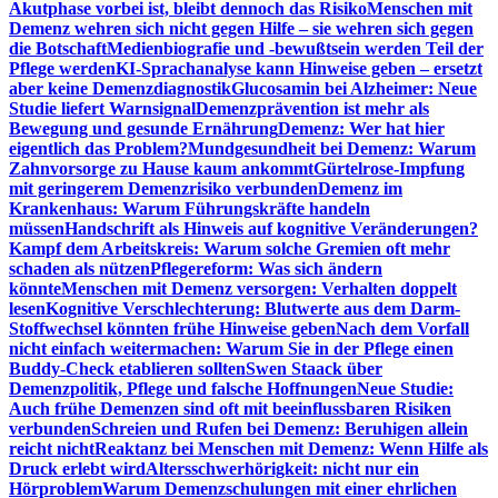
Akutphase vorbei ist, bleibt dennoch das Risiko
Menschen mit
Demenz wehren sich nicht gegen Hilfe – sie wehren sich gegen
die Botschaft
Medienbiografie und -bewußtsein werden Teil der
Pflege werden
KI-Sprachanalyse kann Hinweise geben – ersetzt
aber keine Demenzdiagnostik
Glucosamin bei Alzheimer: Neue
Studie liefert Warnsignal
Demenzprävention ist mehr als
Bewegung und gesunde Ernährung
Demenz: Wer hat hier
eigentlich das Problem?
Mundgesundheit bei Demenz: Warum
Zahnvorsorge zu Hause kaum ankommt
Gürtelrose-Impfung
mit geringerem Demenzrisiko verbunden
Demenz im
Krankenhaus: Warum Führungskräfte handeln
müssen
Handschrift als Hinweis auf kognitive Veränderungen?
Kampf dem Arbeitskreis: Warum solche Gremien oft mehr
schaden als nützen
Pflegereform: Was sich ändern
könnte
Menschen mit Demenz versorgen: Verhalten doppelt
lesen
Kognitive Verschlechterung: Blutwerte aus dem Darm-
Stoffwechsel könnten frühe Hinweise geben
Nach dem Vorfall
nicht einfach weitermachen: Warum Sie in der Pflege einen
Buddy-Check etablieren sollten
Swen Staack über
Demenzpolitik, Pflege und falsche Hoffnungen
Neue Studie:
Auch frühe Demenzen sind oft mit beeinflussbaren Risiken
verbunden
Schreien und Rufen bei Demenz: Beruhigen allein
reicht nicht
Reaktanz bei Menschen mit Demenz: Wenn Hilfe als
Druck erlebt wird
Altersschwerhörigkeit: nicht nur ein
Hörproblem
Warum Demenzschulungen mit einer ehrlichen