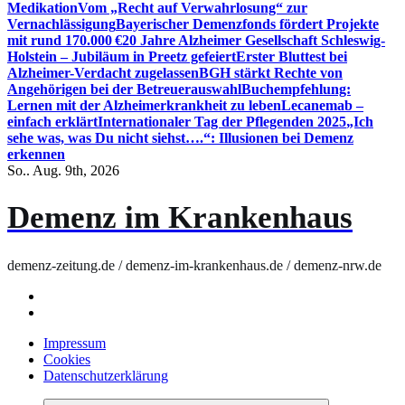
Medikation
Vom „Recht auf Verwahrlosung“ zur
Vernachlässigung
Bayerischer Demenzfonds fördert Projekte
mit rund 170.000 €
20 Jahre Alzheimer Gesellschaft Schleswig-
Holstein – Jubiläum in Preetz gefeiert
Erster Bluttest bei
Alzheimer-Verdacht zugelassen
BGH stärkt Rechte von
Angehörigen bei der Betreuerauswahl
Buchempfehlung:
Lernen mit der Alzheimerkrankheit zu leben
Lecanemab –
einfach erklärt
Internationaler Tag der Pflegenden 2025
„Ich
sehe was, was Du nicht siehst….“: Illusionen bei Demenz
erkennen
So.. Aug. 9th, 2026
Demenz im Krankenhaus
demenz-zeitung.de / demenz-im-krankenhaus.de / demenz-nrw.de
Impressum
Cookies
Datenschutzerklärung