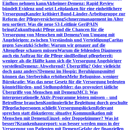
Einfluss nehmen kann
Alzheimer-Demenz: Rapid Review
bündelt Evidenz und setzt Leitplanken für eine einheitlichere
Versorgung
Kanzler kritisiert Bund-Länder-Arbeitsgruppe zur
Reform der Pflegeversicherung
Schmerzmanagement im Alter
neu sortiert: Was die neue S3-Leitlinie GeriPAIN
bringt
Zukunftspakt Pflege und die Chancen für die
Versorgung von Menschen mit Demenz
Vom Umgang mit
Angehörigen: zwischen Verständnis und Verteidigung
Caritas
gegen Sawatzki-Schelte: Warum wir genauer auf die
Altenpflege schauen müssen
Warum die fehlenden Diagnosen
auch ein Auftrag für die Pflege sind
Bedingt pflegebereit:
weniger als die Hälfte kann sich die Versorgung Angehöriger
vorstellen
Demenz: Abwehrend? Übergriffig? Oder vielleicht
doch ganz anders?
Demenz im Hospiz: Beruhigungsmittel
können das Sterberisiko erhöhen
Mehr Befugnisse, weniger
Bürokratie: Was das neue Gesetz für die Versorgung bedeuten
könnte
Hürden- und Stellungsfehler: das provoziert tätliche
Übergriffe von Menschen mit Demenz
MCI: Was
intergenerationelle Aktiv-Programme leisten müssen – und
Betroffene brauchen
Kontinuierliche Begleitung durch geschulte
Pflegefachpersonen schließt Versorgungslücken
Relevant
sprechen statt diskutieren: situative Kommunikation mit
Menschen mit Demenz
Einzel- oder Doppelzimmer? Was ist
besser?
Krankenhausreport: was besser werden muss in der
Versorgung von Patienten mit Demenz
Gefahr der finanziellen