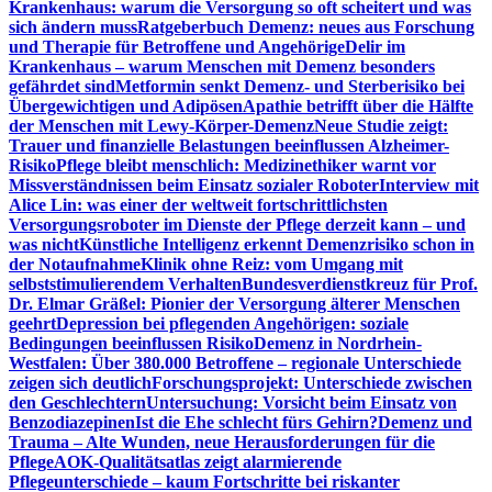
Krankenhaus: warum die Versorgung so oft scheitert und was
sich ändern muss
Ratgeberbuch Demenz: neues aus Forschung
und Therapie für Betroffene und Angehörige
Delir im
Krankenhaus – warum Menschen mit Demenz besonders
gefährdet sind
Metformin senkt Demenz- und Sterberisiko bei
Übergewichtigen und Adipösen
Apathie betrifft über die Hälfte
der Menschen mit Lewy-Körper-Demenz
Neue Studie zeigt:
Trauer und finanzielle Belastungen beeinflussen Alzheimer-
Risiko
Pflege bleibt menschlich: Medizinethiker warnt vor
Missverständnissen beim Einsatz sozialer Roboter
Interview mit
Alice Lin: was einer der weltweit fortschrittlichsten
Versorgungsroboter im Dienste der Pflege derzeit kann – und
was nicht
Künstliche Intelligenz erkennt Demenzrisiko schon in
der Notaufnahme
Klinik ohne Reiz: vom Umgang mit
selbststimulierendem Verhalten
Bundesverdienstkreuz für Prof.
Dr. Elmar Gräßel: Pionier der Versorgung älterer Menschen
geehrt
Depression bei pflegenden Angehörigen: soziale
Bedingungen beeinflussen Risiko
Demenz in Nordrhein-
Westfalen: Über 380.000 Betroffene – regionale Unterschiede
zeigen sich deutlich
Forschungsprojekt: Unterschiede zwischen
den Geschlechtern
Untersuchung: Vorsicht beim Einsatz von
Benzodiazepinen
Ist die Ehe schlecht fürs Gehirn?
Demenz und
Trauma – Alte Wunden, neue Herausforderungen für die
Pflege
AOK-Qualitätsatlas zeigt alarmierende
Pflegeunterschiede – kaum Fortschritte bei riskanter