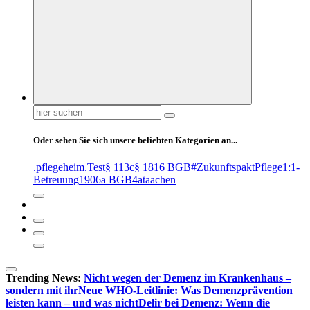
Suchen
nach:
Oder sehen Sie sich unsere beliebten Kategorien an...
.pflegeheim
.Test
§ 113c
§ 1816 BGB
#ZukunftspaktPflege
1:1-
Betreuung
1906a BGB
4at
aachen
Trending News:
Nicht wegen der Demenz im Krankenhaus –
sondern mit ihr
Neue WHO-Leitlinie: Was Demenzprävention
leisten kann – und was nicht
Delir bei Demenz: Wenn die