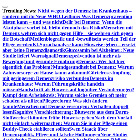
Zum
Inhalt
Trending News:
Nicht wegen der Demenz im Krankenhaus –
springen
sondern mit ihr
Neue WHO-Leitlinie: Was Demenzprävention
leisten kann – und was nicht
Delir bei Demenz: Wenn die
Akutphase vorbei ist, bleibt dennoch das Risiko
Menschen mit
Demenz wehren sich nicht gegen Hilfe – sie wehren sich gegen
die Botschaft
Medienbiografie und -bewußtsein werden Teil der
Pflege werden
KI-Sprachanalyse kann Hinweise geben – ersetzt
aber keine Demenzdiagnostik
Glucosamin bei Alzheimer: Neue
Studie liefert Warnsignal
Demenzprävention ist mehr als
Bewegung und gesunde Ernährung
Demenz: Wer hat hier
eigentlich das Problem?
Mundgesundheit bei Demenz: Warum
Zahnvorsorge zu Hause kaum ankommt
Gürtelrose-Impfung
mit geringerem Demenzrisiko verbunden
Demenz im
Krankenhaus: Warum Führungskräfte handeln
müssen
Handschrift als Hinweis auf kognitive Veränderungen?
Kampf dem Arbeitskreis: Warum solche Gremien oft mehr
schaden als nützen
Pflegereform: Was sich ändern
könnte
Menschen mit Demenz versorgen: Verhalten doppelt
lesen
Kognitive Verschlechterung: Blutwerte aus dem Darm-
Stoffwechsel könnten frühe Hinweise geben
Nach dem Vorfall
nicht einfach weitermachen: Warum Sie in der Pflege einen
Buddy-Check etablieren sollten
Swen Staack über
Demenzpolitik, Pflege und falsche Hoffnungen
Neue Studie: