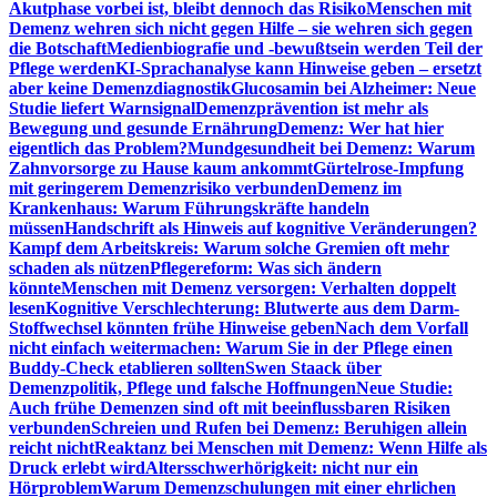
Akutphase vorbei ist, bleibt dennoch das Risiko
Menschen mit
Demenz wehren sich nicht gegen Hilfe – sie wehren sich gegen
die Botschaft
Medienbiografie und -bewußtsein werden Teil der
Pflege werden
KI-Sprachanalyse kann Hinweise geben – ersetzt
aber keine Demenzdiagnostik
Glucosamin bei Alzheimer: Neue
Studie liefert Warnsignal
Demenzprävention ist mehr als
Bewegung und gesunde Ernährung
Demenz: Wer hat hier
eigentlich das Problem?
Mundgesundheit bei Demenz: Warum
Zahnvorsorge zu Hause kaum ankommt
Gürtelrose-Impfung
mit geringerem Demenzrisiko verbunden
Demenz im
Krankenhaus: Warum Führungskräfte handeln
müssen
Handschrift als Hinweis auf kognitive Veränderungen?
Kampf dem Arbeitskreis: Warum solche Gremien oft mehr
schaden als nützen
Pflegereform: Was sich ändern
könnte
Menschen mit Demenz versorgen: Verhalten doppelt
lesen
Kognitive Verschlechterung: Blutwerte aus dem Darm-
Stoffwechsel könnten frühe Hinweise geben
Nach dem Vorfall
nicht einfach weitermachen: Warum Sie in der Pflege einen
Buddy-Check etablieren sollten
Swen Staack über
Demenzpolitik, Pflege und falsche Hoffnungen
Neue Studie:
Auch frühe Demenzen sind oft mit beeinflussbaren Risiken
verbunden
Schreien und Rufen bei Demenz: Beruhigen allein
reicht nicht
Reaktanz bei Menschen mit Demenz: Wenn Hilfe als
Druck erlebt wird
Altersschwerhörigkeit: nicht nur ein
Hörproblem
Warum Demenzschulungen mit einer ehrlichen