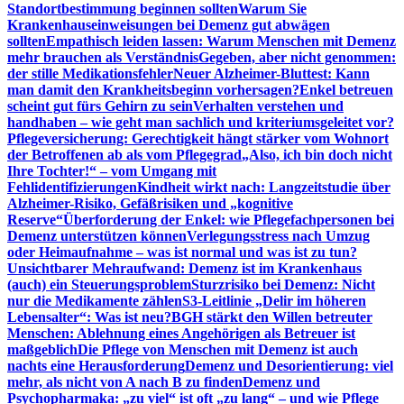
Standortbestimmung beginnen sollten
Warum Sie
Krankenhauseinweisungen bei Demenz gut abwägen
sollten
Empathisch leiden lassen: Warum Menschen mit Demenz
mehr brauchen als Verständnis
Gegeben, aber nicht genommen:
der stille Medikationsfehler
Neuer Alzheimer-Bluttest: Kann
man damit den Krankheitsbeginn vorhersagen?
Enkel betreuen
scheint gut fürs Gehirn zu sein
Verhalten verstehen und
handhaben – wie geht man sachlich und kriteriumsgeleitet vor?
Pflegeversicherung: Gerechtigkeit hängt stärker vom Wohnort
der Betroffenen ab als vom Pflegegrad
„Also, ich bin doch nicht
Ihre Tochter!“ – vom Umgang mit
Fehlidentifizierungen
Kindheit wirkt nach: Langzeitstudie über
Alzheimer-Risiko, Gefäßrisiken und „kognitive
Reserve“
Überforderung der Enkel: wie Pflegefachpersonen bei
Demenz unterstützen können
Verlegungsstress nach Umzug
oder Heimaufnahme – was ist normal und was ist zu tun?
Unsichtbarer Mehraufwand: Demenz ist im Krankenhaus
(auch) ein Steuerungsproblem
Sturzrisiko bei Demenz: Nicht
nur die Medikamente zählen
S3-Leitlinie „Delir im höheren
Lebensalter“: Was ist neu?
BGH stärkt den Willen betreuter
Menschen: Ablehnung eines Angehörigen als Betreuer ist
maßgeblich
Die Pflege von Menschen mit Demenz ist auch
nachts eine Herausforderung
Demenz und Desorientierung: viel
mehr, als nicht von A nach B zu finden
Demenz und
Psychopharmaka: „zu viel“ ist oft „zu lang“ – und wie Pflege