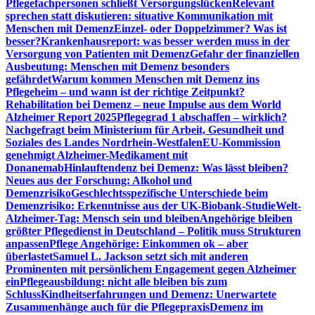
Pflegefachpersonen schließt Versorgungslücken
Relevant
sprechen statt diskutieren: situative Kommunikation mit
Menschen mit Demenz
Einzel- oder Doppelzimmer? Was ist
besser?
Krankenhausreport: was besser werden muss in der
Versorgung von Patienten mit Demenz
Gefahr der finanziellen
Ausbeutung: Menschen mit Demenz besonders
gefährdet
Warum kommen Menschen mit Demenz ins
Pflegeheim – und wann ist der richtige Zeitpunkt?
Rehabilitation bei Demenz – neue Impulse aus dem World
Alzheimer Report 2025
Pflegegrad 1 abschaffen – wirklich?
Nachgefragt beim Ministerium für Arbeit, Gesundheit und
Soziales des Landes Nordrhein-Westfalen
EU-Kommission
genehmigt Alzheimer-Medikament mit
Donanemab
Hinlauftendenz bei Demenz: Was lässt bleiben?
Neues aus der Forschung: Alkohol und
Demenzrisiko
Geschlechtsspezifische Unterschiede beim
Demenzrisiko: Erkenntnisse aus der UK-Biobank-Studie
Welt-
Alzheimer-Tag: Mensch sein und bleiben
Angehörige bleiben
größter Pflegedienst in Deutschland – Politik muss Strukturen
anpassen
Pflege Angehörige: Einkommen ok – aber
überlastet
Samuel L. Jackson setzt sich mit anderen
Prominenten mit persönlichem Engagement gegen Alzheimer
ein
Pflegeausbildung: nicht alle bleiben bis zum
Schluss
Kindheitserfahrungen und Demenz: Unerwartete
Zusammenhänge auch für die Pflegepraxis
Demenz im