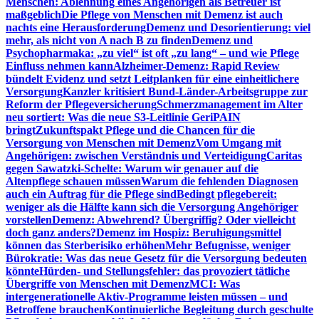
Menschen: Ablehnung eines Angehörigen als Betreuer ist
maßgeblich
Die Pflege von Menschen mit Demenz ist auch
nachts eine Herausforderung
Demenz und Desorientierung: viel
mehr, als nicht von A nach B zu finden
Demenz und
Psychopharmaka: „zu viel“ ist oft „zu lang“ – und wie Pflege
Einfluss nehmen kann
Alzheimer-Demenz: Rapid Review
bündelt Evidenz und setzt Leitplanken für eine einheitlichere
Versorgung
Kanzler kritisiert Bund-Länder-Arbeitsgruppe zur
Reform der Pflegeversicherung
Schmerzmanagement im Alter
neu sortiert: Was die neue S3-Leitlinie GeriPAIN
bringt
Zukunftspakt Pflege und die Chancen für die
Versorgung von Menschen mit Demenz
Vom Umgang mit
Angehörigen: zwischen Verständnis und Verteidigung
Caritas
gegen Sawatzki-Schelte: Warum wir genauer auf die
Altenpflege schauen müssen
Warum die fehlenden Diagnosen
auch ein Auftrag für die Pflege sind
Bedingt pflegebereit:
weniger als die Hälfte kann sich die Versorgung Angehöriger
vorstellen
Demenz: Abwehrend? Übergriffig? Oder vielleicht
doch ganz anders?
Demenz im Hospiz: Beruhigungsmittel
können das Sterberisiko erhöhen
Mehr Befugnisse, weniger
Bürokratie: Was das neue Gesetz für die Versorgung bedeuten
könnte
Hürden- und Stellungsfehler: das provoziert tätliche
Übergriffe von Menschen mit Demenz
MCI: Was
intergenerationelle Aktiv-Programme leisten müssen – und
Betroffene brauchen
Kontinuierliche Begleitung durch geschulte