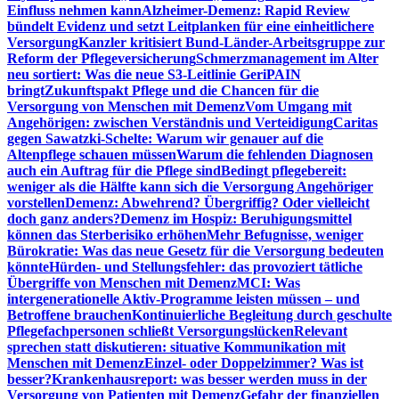
Einfluss nehmen kann
Alzheimer-Demenz: Rapid Review
bündelt Evidenz und setzt Leitplanken für eine einheitlichere
Versorgung
Kanzler kritisiert Bund-Länder-Arbeitsgruppe zur
Reform der Pflegeversicherung
Schmerzmanagement im Alter
neu sortiert: Was die neue S3-Leitlinie GeriPAIN
bringt
Zukunftspakt Pflege und die Chancen für die
Versorgung von Menschen mit Demenz
Vom Umgang mit
Angehörigen: zwischen Verständnis und Verteidigung
Caritas
gegen Sawatzki-Schelte: Warum wir genauer auf die
Altenpflege schauen müssen
Warum die fehlenden Diagnosen
auch ein Auftrag für die Pflege sind
Bedingt pflegebereit:
weniger als die Hälfte kann sich die Versorgung Angehöriger
vorstellen
Demenz: Abwehrend? Übergriffig? Oder vielleicht
doch ganz anders?
Demenz im Hospiz: Beruhigungsmittel
können das Sterberisiko erhöhen
Mehr Befugnisse, weniger
Bürokratie: Was das neue Gesetz für die Versorgung bedeuten
könnte
Hürden- und Stellungsfehler: das provoziert tätliche
Übergriffe von Menschen mit Demenz
MCI: Was
intergenerationelle Aktiv-Programme leisten müssen – und
Betroffene brauchen
Kontinuierliche Begleitung durch geschulte
Pflegefachpersonen schließt Versorgungslücken
Relevant
sprechen statt diskutieren: situative Kommunikation mit
Menschen mit Demenz
Einzel- oder Doppelzimmer? Was ist
besser?
Krankenhausreport: was besser werden muss in der
Versorgung von Patienten mit Demenz
Gefahr der finanziellen