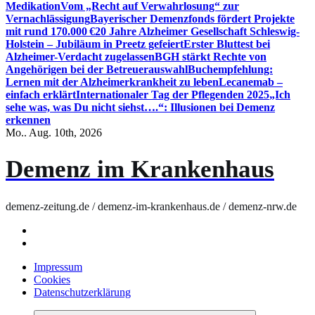
Medikation
Vom „Recht auf Verwahrlosung“ zur
Vernachlässigung
Bayerischer Demenzfonds fördert Projekte
mit rund 170.000 €
20 Jahre Alzheimer Gesellschaft Schleswig-
Holstein – Jubiläum in Preetz gefeiert
Erster Bluttest bei
Alzheimer-Verdacht zugelassen
BGH stärkt Rechte von
Angehörigen bei der Betreuerauswahl
Buchempfehlung:
Lernen mit der Alzheimerkrankheit zu leben
Lecanemab –
einfach erklärt
Internationaler Tag der Pflegenden 2025
„Ich
sehe was, was Du nicht siehst….“: Illusionen bei Demenz
erkennen
Mo.. Aug. 10th, 2026
Demenz im Krankenhaus
demenz-zeitung.de / demenz-im-krankenhaus.de / demenz-nrw.de
Impressum
Cookies
Datenschutzerklärung