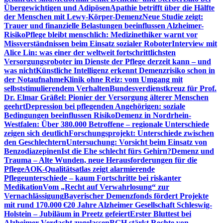
Übergewichtigen und Adipösen
Apathie betrifft über die Hälfte
der Menschen mit Lewy-Körper-Demenz
Neue Studie zeigt:
Trauer und finanzielle Belastungen beeinflussen Alzheimer-
Risiko
Pflege bleibt menschlich: Medizinethiker warnt vor
Missverständnissen beim Einsatz sozialer Roboter
Interview mit
Alice Lin: was einer der weltweit fortschrittlichsten
Versorgungsroboter im Dienste der Pflege derzeit kann – und
was nicht
Künstliche Intelligenz erkennt Demenzrisiko schon in
der Notaufnahme
Klinik ohne Reiz: vom Umgang mit
selbststimulierendem Verhalten
Bundesverdienstkreuz für Prof.
Dr. Elmar Gräßel: Pionier der Versorgung älterer Menschen
geehrt
Depression bei pflegenden Angehörigen: soziale
Bedingungen beeinflussen Risiko
Demenz in Nordrhein-
Westfalen: Über 380.000 Betroffene – regionale Unterschiede
zeigen sich deutlich
Forschungsprojekt: Unterschiede zwischen
den Geschlechtern
Untersuchung: Vorsicht beim Einsatz von
Benzodiazepinen
Ist die Ehe schlecht fürs Gehirn?
Demenz und
Trauma – Alte Wunden, neue Herausforderungen für die
Pflege
AOK-Qualitätsatlas zeigt alarmierende
Pflegeunterschiede – kaum Fortschritte bei riskanter
Medikation
Vom „Recht auf Verwahrlosung“ zur
Vernachlässigung
Bayerischer Demenzfonds fördert Projekte
mit rund 170.000 €
20 Jahre Alzheimer Gesellschaft Schleswig-
Holstein – Jubiläum in Preetz gefeiert
Erster Bluttest bei
Alzheimer-Verdacht zugelassen
BGH stärkt Rechte von