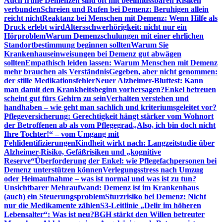
Auch frühe Demenzen sind oft mit beeinflussbaren Risiken
verbunden
Schreien und Rufen bei Demenz: Beruhigen allein
reicht nicht
Reaktanz bei Menschen mit Demenz: Wenn Hilfe als
Druck erlebt wird
Altersschwerhörigkeit: nicht nur ein
Hörproblem
Warum Demenzschulungen mit einer ehrlichen
Standortbestimmung beginnen sollten
Warum Sie
Krankenhauseinweisungen bei Demenz gut abwägen
sollten
Empathisch leiden lassen: Warum Menschen mit Demenz
mehr brauchen als Verständnis
Gegeben, aber nicht genommen:
der stille Medikationsfehler
Neuer Alzheimer-Bluttest: Kann
man damit den Krankheitsbeginn vorhersagen?
Enkel betreuen
scheint gut fürs Gehirn zu sein
Verhalten verstehen und
handhaben – wie geht man sachlich und kriteriumsgeleitet vor?
Pflegeversicherung: Gerechtigkeit hängt stärker vom Wohnort
der Betroffenen ab als vom Pflegegrad
„Also, ich bin doch nicht
Ihre Tochter!“ – vom Umgang mit
Fehlidentifizierungen
Kindheit wirkt nach: Langzeitstudie über
Alzheimer-Risiko, Gefäßrisiken und „kognitive
Reserve“
Überforderung der Enkel: wie Pflegefachpersonen bei
Demenz unterstützen können
Verlegungsstress nach Umzug
oder Heimaufnahme – was ist normal und was ist zu tun?
Unsichtbarer Mehraufwand: Demenz ist im Krankenhaus
(auch) ein Steuerungsproblem
Sturzrisiko bei Demenz: Nicht
nur die Medikamente zählen
S3-Leitlinie „Delir im höheren
Lebensalter“: Was ist neu?
BGH stärkt den Willen betreuter