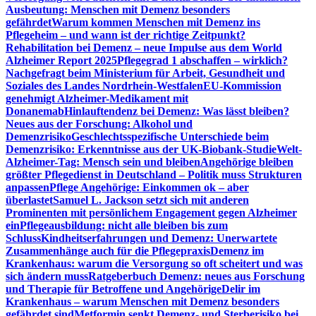
Ausbeutung: Menschen mit Demenz besonders
gefährdet
Warum kommen Menschen mit Demenz ins
Pflegeheim – und wann ist der richtige Zeitpunkt?
Rehabilitation bei Demenz – neue Impulse aus dem World
Alzheimer Report 2025
Pflegegrad 1 abschaffen – wirklich?
Nachgefragt beim Ministerium für Arbeit, Gesundheit und
Soziales des Landes Nordrhein-Westfalen
EU-Kommission
genehmigt Alzheimer-Medikament mit
Donanemab
Hinlauftendenz bei Demenz: Was lässt bleiben?
Neues aus der Forschung: Alkohol und
Demenzrisiko
Geschlechtsspezifische Unterschiede beim
Demenzrisiko: Erkenntnisse aus der UK-Biobank-Studie
Welt-
Alzheimer-Tag: Mensch sein und bleiben
Angehörige bleiben
größter Pflegedienst in Deutschland – Politik muss Strukturen
anpassen
Pflege Angehörige: Einkommen ok – aber
überlastet
Samuel L. Jackson setzt sich mit anderen
Prominenten mit persönlichem Engagement gegen Alzheimer
ein
Pflegeausbildung: nicht alle bleiben bis zum
Schluss
Kindheitserfahrungen und Demenz: Unerwartete
Zusammenhänge auch für die Pflegepraxis
Demenz im
Krankenhaus: warum die Versorgung so oft scheitert und was
sich ändern muss
Ratgeberbuch Demenz: neues aus Forschung
und Therapie für Betroffene und Angehörige
Delir im
Krankenhaus – warum Menschen mit Demenz besonders
gefährdet sind
Metformin senkt Demenz- und Sterberisiko bei