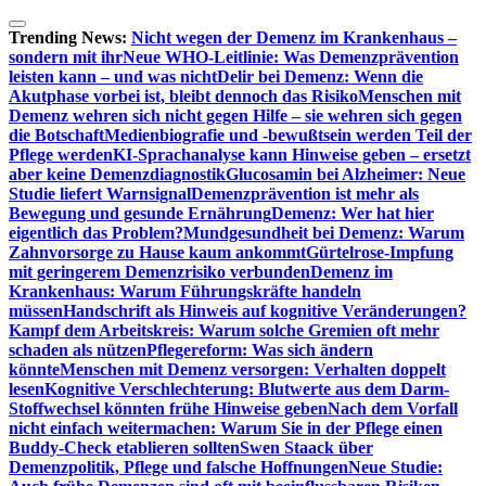
Zum
Inhalt
Trending News:
Nicht wegen der Demenz im Krankenhaus –
springen
sondern mit ihr
Neue WHO-Leitlinie: Was Demenzprävention
leisten kann – und was nicht
Delir bei Demenz: Wenn die
Akutphase vorbei ist, bleibt dennoch das Risiko
Menschen mit
Demenz wehren sich nicht gegen Hilfe – sie wehren sich gegen
die Botschaft
Medienbiografie und -bewußtsein werden Teil der
Pflege werden
KI-Sprachanalyse kann Hinweise geben – ersetzt
aber keine Demenzdiagnostik
Glucosamin bei Alzheimer: Neue
Studie liefert Warnsignal
Demenzprävention ist mehr als
Bewegung und gesunde Ernährung
Demenz: Wer hat hier
eigentlich das Problem?
Mundgesundheit bei Demenz: Warum
Zahnvorsorge zu Hause kaum ankommt
Gürtelrose-Impfung
mit geringerem Demenzrisiko verbunden
Demenz im
Krankenhaus: Warum Führungskräfte handeln
müssen
Handschrift als Hinweis auf kognitive Veränderungen?
Kampf dem Arbeitskreis: Warum solche Gremien oft mehr
schaden als nützen
Pflegereform: Was sich ändern
könnte
Menschen mit Demenz versorgen: Verhalten doppelt
lesen
Kognitive Verschlechterung: Blutwerte aus dem Darm-
Stoffwechsel könnten frühe Hinweise geben
Nach dem Vorfall
nicht einfach weitermachen: Warum Sie in der Pflege einen
Buddy-Check etablieren sollten
Swen Staack über
Demenzpolitik, Pflege und falsche Hoffnungen
Neue Studie: