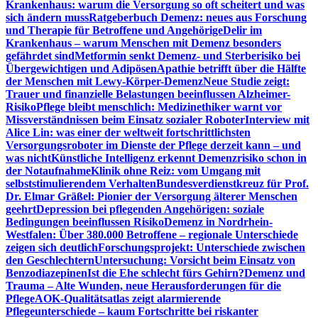
Krankenhaus: warum die Versorgung so oft scheitert und was
sich ändern muss
Ratgeberbuch Demenz: neues aus Forschung
und Therapie für Betroffene und Angehörige
Delir im
Krankenhaus – warum Menschen mit Demenz besonders
gefährdet sind
Metformin senkt Demenz- und Sterberisiko bei
Übergewichtigen und Adipösen
Apathie betrifft über die Hälfte
der Menschen mit Lewy-Körper-Demenz
Neue Studie zeigt:
Trauer und finanzielle Belastungen beeinflussen Alzheimer-
Risiko
Pflege bleibt menschlich: Medizinethiker warnt vor
Missverständnissen beim Einsatz sozialer Roboter
Interview mit
Alice Lin: was einer der weltweit fortschrittlichsten
Versorgungsroboter im Dienste der Pflege derzeit kann – und
was nicht
Künstliche Intelligenz erkennt Demenzrisiko schon in
der Notaufnahme
Klinik ohne Reiz: vom Umgang mit
selbststimulierendem Verhalten
Bundesverdienstkreuz für Prof.
Dr. Elmar Gräßel: Pionier der Versorgung älterer Menschen
geehrt
Depression bei pflegenden Angehörigen: soziale
Bedingungen beeinflussen Risiko
Demenz in Nordrhein-
Westfalen: Über 380.000 Betroffene – regionale Unterschiede
zeigen sich deutlich
Forschungsprojekt: Unterschiede zwischen
den Geschlechtern
Untersuchung: Vorsicht beim Einsatz von
Benzodiazepinen
Ist die Ehe schlecht fürs Gehirn?
Demenz und
Trauma – Alte Wunden, neue Herausforderungen für die
Pflege
AOK-Qualitätsatlas zeigt alarmierende
Pflegeunterschiede – kaum Fortschritte bei riskanter