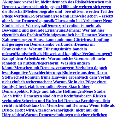
Akutphase vorbei ist, bleibt dennoch das Risiko
Menschen mit
Demenz wehren sich nicht gegen Hilfe – sie wehren sich gegen
die Botschaft
Medienbiografie und -bewußtsein werden Teil der
Pflege werden
KI-Sprachanalyse kann Hinweise geben – ersetzt
aber keine Demenzdiagnostik
Glucosamin bei Alzheimer: Neue
Studie liefert Warnsignal
Demenzprävention ist mehr als
Bewegung und gesunde Ernährung
Demenz: Wer hat hier
eigentlich das Problem?
Mundgesundheit bei Demenz: Warum
Zahnvorsorge zu Hause kaum ankommt
Gürtelrose-Impfung
mit geringerem Demenzrisiko verbunden
Demenz im
Krankenhaus: Warum Führungskräfte handeln
müssen
Handschrift als Hinweis auf kognitive Veränderungen?
Kampf dem Arbeitskreis: Warum solche Gremien oft mehr
schaden als nützen
Pflegereform: Was sich ändern
könnte
Menschen mit Demenz versorgen: Verhalten doppelt
lesen
Kognitive Verschlechterung: Blutwerte aus dem Darm-
Stoffwechsel könnten frühe Hinweise geben
Nach dem Vorfall
nicht einfach weitermachen: Warum Sie in der Pflege einen
Buddy-Check etablieren sollten
Swen Staack über
Demenzpolitik, Pflege und falsche Hoffnungen
Neue Studie:
Auch frühe Demenzen sind oft mit beeinflussbaren Risiken
verbunden
Schreien und Rufen bei Demenz: Beruhigen allein
reicht nicht
Reaktanz bei Menschen mit Demenz: Wenn Hilfe als
Druck erlebt wird
Altersschwerhörigkeit: nicht nur ein
Hörproblem
Warum Demenzschulungen mit einer ehrlichen