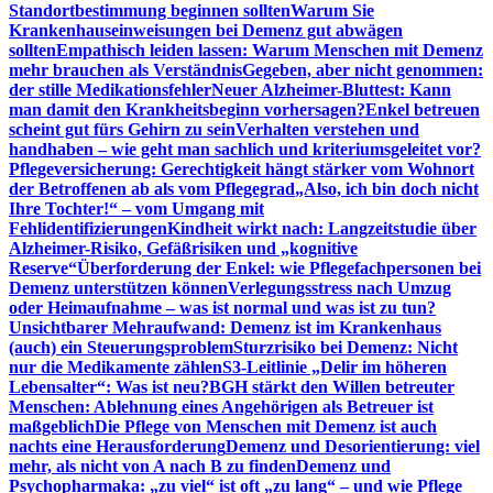
Standortbestimmung beginnen sollten
Warum Sie
Krankenhauseinweisungen bei Demenz gut abwägen
sollten
Empathisch leiden lassen: Warum Menschen mit Demenz
mehr brauchen als Verständnis
Gegeben, aber nicht genommen:
der stille Medikationsfehler
Neuer Alzheimer-Bluttest: Kann
man damit den Krankheitsbeginn vorhersagen?
Enkel betreuen
scheint gut fürs Gehirn zu sein
Verhalten verstehen und
handhaben – wie geht man sachlich und kriteriumsgeleitet vor?
Pflegeversicherung: Gerechtigkeit hängt stärker vom Wohnort
der Betroffenen ab als vom Pflegegrad
„Also, ich bin doch nicht
Ihre Tochter!“ – vom Umgang mit
Fehlidentifizierungen
Kindheit wirkt nach: Langzeitstudie über
Alzheimer-Risiko, Gefäßrisiken und „kognitive
Reserve“
Überforderung der Enkel: wie Pflegefachpersonen bei
Demenz unterstützen können
Verlegungsstress nach Umzug
oder Heimaufnahme – was ist normal und was ist zu tun?
Unsichtbarer Mehraufwand: Demenz ist im Krankenhaus
(auch) ein Steuerungsproblem
Sturzrisiko bei Demenz: Nicht
nur die Medikamente zählen
S3-Leitlinie „Delir im höheren
Lebensalter“: Was ist neu?
BGH stärkt den Willen betreuter
Menschen: Ablehnung eines Angehörigen als Betreuer ist
maßgeblich
Die Pflege von Menschen mit Demenz ist auch
nachts eine Herausforderung
Demenz und Desorientierung: viel
mehr, als nicht von A nach B zu finden
Demenz und
Psychopharmaka: „zu viel“ ist oft „zu lang“ – und wie Pflege