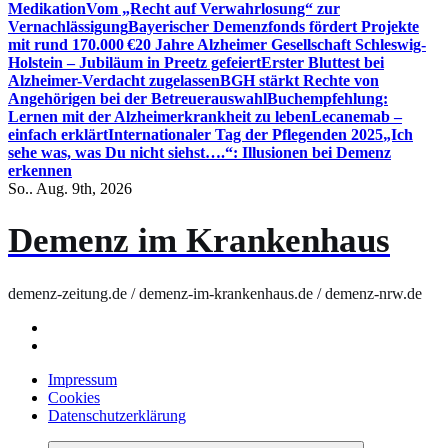
Medikation
Vom „Recht auf Verwahrlosung“ zur
Vernachlässigung
Bayerischer Demenzfonds fördert Projekte
mit rund 170.000 €
20 Jahre Alzheimer Gesellschaft Schleswig-
Holstein – Jubiläum in Preetz gefeiert
Erster Bluttest bei
Alzheimer-Verdacht zugelassen
BGH stärkt Rechte von
Angehörigen bei der Betreuerauswahl
Buchempfehlung:
Lernen mit der Alzheimerkrankheit zu leben
Lecanemab –
einfach erklärt
Internationaler Tag der Pflegenden 2025
„Ich
sehe was, was Du nicht siehst….“: Illusionen bei Demenz
erkennen
So.. Aug. 9th, 2026
Demenz im Krankenhaus
demenz-zeitung.de / demenz-im-krankenhaus.de / demenz-nrw.de
Impressum
Cookies
Datenschutzerklärung