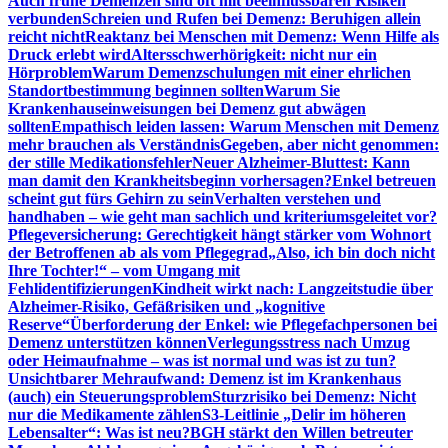
Auch frühe Demenzen sind oft mit beeinflussbaren Risiken
verbunden
Schreien und Rufen bei Demenz: Beruhigen allein
reicht nicht
Reaktanz bei Menschen mit Demenz: Wenn Hilfe als
Druck erlebt wird
Altersschwerhörigkeit: nicht nur ein
Hörproblem
Warum Demenzschulungen mit einer ehrlichen
Standortbestimmung beginnen sollten
Warum Sie
Krankenhauseinweisungen bei Demenz gut abwägen
sollten
Empathisch leiden lassen: Warum Menschen mit Demenz
mehr brauchen als Verständnis
Gegeben, aber nicht genommen:
der stille Medikationsfehler
Neuer Alzheimer-Bluttest: Kann
man damit den Krankheitsbeginn vorhersagen?
Enkel betreuen
scheint gut fürs Gehirn zu sein
Verhalten verstehen und
handhaben – wie geht man sachlich und kriteriumsgeleitet vor?
Pflegeversicherung: Gerechtigkeit hängt stärker vom Wohnort
der Betroffenen ab als vom Pflegegrad
„Also, ich bin doch nicht
Ihre Tochter!“ – vom Umgang mit
Fehlidentifizierungen
Kindheit wirkt nach: Langzeitstudie über
Alzheimer-Risiko, Gefäßrisiken und „kognitive
Reserve“
Überforderung der Enkel: wie Pflegefachpersonen bei
Demenz unterstützen können
Verlegungsstress nach Umzug
oder Heimaufnahme – was ist normal und was ist zu tun?
Unsichtbarer Mehraufwand: Demenz ist im Krankenhaus
(auch) ein Steuerungsproblem
Sturzrisiko bei Demenz: Nicht
nur die Medikamente zählen
S3-Leitlinie „Delir im höheren
Lebensalter“: Was ist neu?
BGH stärkt den Willen betreuter