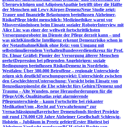
Übergewichtigen und Adipösen
Apathie betrifft über die Hälfte
der Menschen mit Lewy-Körper-Demenz
Neue Studie zeigt:
Trauer und finanzielle Belastungen beeinflussen Alzheimer-
Risiko
Pflege bleibt menschlich: Medizinethiker warnt vor
Missverständnissen beim Einsatz sozialer Roboter
Interview mit
Alice Lin: was einer der weltweit fortschrittlichsten
Versorgungsroboter im Dienste der Pflege derzeit kann – und
was nicht
Künstliche Intelligenz erkennt Demenzrisiko schon in
der Notaufnahme
Klinik ohne Reiz: vom Umgang mit
selbststimulierendem Verhalten
Bundesverdienstkreuz für Prof.
Dr. Elmar Gräßel: Pionier der Versorgung älterer Menschen
geehrt
Depression bei pflegenden Angehörigen: soziale
Bedingungen beeinflussen Risiko
Demenz in Nordrhein-
Westfalen: Über 380.000 Betroffene – regionale Unterschiede
zeigen sich deutlich
Forschungsprojekt: Unterschiede zwischen
den Geschlechtern
Untersuchung: Vorsicht beim Einsatz von
Benzodiazepinen
Ist die Ehe schlecht fürs Gehirn?
Demenz und
Trauma – Alte Wunden, neue Herausforderungen für die
Pflege
AOK-Qualitätsatlas zeigt alarmierende
Pflegeunterschiede – kaum Fortschritte bei riskanter
Medikation
Vom „Recht auf Verwahrlosung“ zur
Vernachlässigung
Bayerischer Demenzfonds fördert Projekte
mit rund 170.000 €
20 Jahre Alzheimer Gesellschaft Schleswig-
Holstein – Jubiläum in Preetz gefeiert
Erster Bluttest bei
Alzheimer-Verdacht zugelassen
BGH stärkt Rechte von