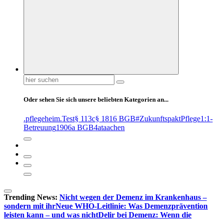
Suchen
nach:
Oder sehen Sie sich unsere beliebten Kategorien an...
.pflegeheim
.Test
§ 113c
§ 1816 BGB
#ZukunftspaktPflege
1:1-
Betreuung
1906a BGB
4at
aachen
Trending News:
Nicht wegen der Demenz im Krankenhaus –
sondern mit ihr
Neue WHO-Leitlinie: Was Demenzprävention
leisten kann – und was nicht
Delir bei Demenz: Wenn die