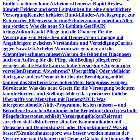
Einfluss nehmen kann
Alzheimer-Demenz: Rapid Review
bündelt Evidenz und setzt Leitplanken für eine einheitlichere
Versorgung
Kanzler kritisiert Bund-Länder-Arbeitsgruppe zur
Reform der Pflegeversicherung
Schmerzmanagement im Alter
neu sortiert: Was die neue S3-Leitlinie GeriPAIN
bringt
Zukunftspakt Pflege und die Chancen für die
Versorgung von Menschen mit Demenz
Vom Umgang mit
Angehörigen: zwischen Verständnis und Verteidigung
Caritas
gegen Sawatzki-Schelte: Warum wir genauer auf die
Altenpflege schauen müssen
Warum die fehlenden Diagnosen
auch ein Auftrag für die Pflege sind
Bedingt pflegebereit:
weniger als die Hälfte kann sich die Versorgung Angehöriger
vorstellen
Demenz: Abwehrend? Übergriffig? Oder vielleicht
doch ganz anders?
Demenz im Hospiz: Beruhigungsmittel
können das Sterberisiko erhöhen
Mehr Befugnisse, weniger
Bürokratie: Was das neue Gesetz für die Versorgung bedeuten
könnte
Hürden- und Stellungsfehler: das provoziert tätliche
Übergriffe von Menschen mit Demenz
MCI: Was
intergenerationelle Aktiv-Programme leisten müssen – und
Betroffene brauchen
Kontinuierliche Begleitung durch geschulte
Pflegefachpersonen schließt Versorgungslücken
Relevant
sprechen statt diskutieren: situative Kommunikation mit
Menschen mit Demenz
Einzel- oder Doppelzimmer? Was ist
besser?
Krankenhausreport: was besser werden muss in der
Versorgung von Patienten mit Demenz
Gefahr der finanziellen