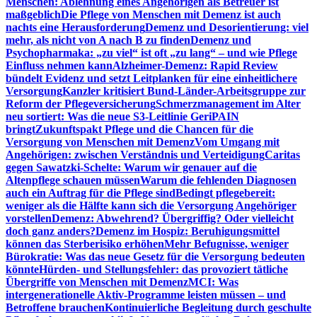
Menschen: Ablehnung eines Angehörigen als Betreuer ist
maßgeblich
Die Pflege von Menschen mit Demenz ist auch
nachts eine Herausforderung
Demenz und Desorientierung: viel
mehr, als nicht von A nach B zu finden
Demenz und
Psychopharmaka: „zu viel“ ist oft „zu lang“ – und wie Pflege
Einfluss nehmen kann
Alzheimer-Demenz: Rapid Review
bündelt Evidenz und setzt Leitplanken für eine einheitlichere
Versorgung
Kanzler kritisiert Bund-Länder-Arbeitsgruppe zur
Reform der Pflegeversicherung
Schmerzmanagement im Alter
neu sortiert: Was die neue S3-Leitlinie GeriPAIN
bringt
Zukunftspakt Pflege und die Chancen für die
Versorgung von Menschen mit Demenz
Vom Umgang mit
Angehörigen: zwischen Verständnis und Verteidigung
Caritas
gegen Sawatzki-Schelte: Warum wir genauer auf die
Altenpflege schauen müssen
Warum die fehlenden Diagnosen
auch ein Auftrag für die Pflege sind
Bedingt pflegebereit:
weniger als die Hälfte kann sich die Versorgung Angehöriger
vorstellen
Demenz: Abwehrend? Übergriffig? Oder vielleicht
doch ganz anders?
Demenz im Hospiz: Beruhigungsmittel
können das Sterberisiko erhöhen
Mehr Befugnisse, weniger
Bürokratie: Was das neue Gesetz für die Versorgung bedeuten
könnte
Hürden- und Stellungsfehler: das provoziert tätliche
Übergriffe von Menschen mit Demenz
MCI: Was
intergenerationelle Aktiv-Programme leisten müssen – und
Betroffene brauchen
Kontinuierliche Begleitung durch geschulte