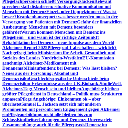
Pflegefachpersonen schließt Versorgungslücken
Relevant
sprechen statt diskutieren: situative Kommunikation mit
Menschen mit Demenz
Einzel- oder Doppelzimmer? Was ist
besser?
Krankenhausreport: was besser werden muss in der
Versorgung von Patienten mit Demenz
Gefahr der finanziellen
Ausbeutung: Menschen mit Demenz besonders
gefährdet
Warum kommen Menschen mit Demenz ins
Pflegeheim – und wann ist der richtige Zeitpunkt?
Rehabilitation bei Demenz – neue Impulse aus dem World
Alzheimer Report 2025
Pflegegrad 1 abschaffen – wirklich?
Nachgefragt beim Ministerium für Arbeit, Gesundheit und
Soziales des Landes Nordrhein-Westfalen
EU-Kommission
genehmigt Alzheimer-Medikament mit
Donanemab
Hinlauftendenz bei Demenz: Was lässt bleiben?
Neues aus der Forschung: Alkohol und
Demenzrisiko
Geschlechtsspezifische Unterschiede beim
Demenzrisiko: Erkenntnisse aus der UK-Biobank-Studie
Welt-
Alzheimer-Tag: Mensch sein und bleiben
Angehörige bleiben
größter Pflegedienst in Deutschland – Politik muss Strukturen
anpassen
Pflege Angehörige: Einkommen ok – aber
überlastet
Samuel L. Jackson setzt sich mit anderen
Prominenten mit persönlichem Engagement gegen Alzheimer
ein
Pflegeausbildung: nicht alle bleiben bis zum
Schluss
Kindheitserfahrungen und Demenz: Unerwartete
Zusammenhänge auch für die Pflegepraxis
Demenz im