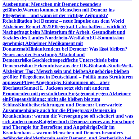
Ausbeutung: Menschen mit Demenz besonders
gefährdet
Warum kommen Menschen mit Demenz ins
Pflegeheim – und wann ist der richtige Zeitpunkt?
Rehabilitation bei Demenz – neue Impulse aus dem World
Alzheimer Report 2025
Pflegegrad 1 abschaffen – wirklich?
Nachgefragt beim Ministerium für Arbeit, Gesundheit und
Soziales des Landes Nordrhein-Westfalen
EU-Kommission
genehmigt Alzheimer-Medikament mit
Donanemab
Hinlauftendenz bei Demenz: Was lässt bleiben?
Neues aus der Forschung: Alkohol und
Demenzrisiko
Geschlechtsspezifische Unterschiede beim
Demenzrisiko: Erkenntnisse aus der UK-Biobank-Studie
Welt-
Alzheimer-Tag: Mensch sein und bleiben
Angehörige bleiben
größter Pflegedienst in Deutschland – Politik muss Strukturen
anpassen
Pflege Angehörige: Einkommen ok – aber
überlastet
Samuel L. Jackson setzt sich mit anderen
Prominenten mit persönlichem Engagement gegen Alzheimer
ein
Pflegeausbildung: nicht alle bleiben bis zum
Schluss
Kindheitserfahrungen und Demenz: Unerwartete
Zusammenhänge auch für die Pflegepraxis
Demenz im
Krankenhaus: warum die Versorgung so oft scheitert und was
sich ändern muss
Ratgeberbuch Demenz: neues aus Forschung
und Therapie für Betroffene und Angehörige
Delir im
Krankenhaus – warum Menschen mit Demenz besonders
gefährdet sind
Metformin senkt Demenz- und Sterberisiko bei