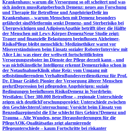
Krankenhaus: warum die Versorgung so oft scheitert und was
sich ändern muss
Ratgeberbuch Demenz: neues aus Forschung
und Therapie für Betroffene und Angehörige
Delir im
Krankenhaus – warum Menschen mit Demenz besonders
gefährdet sind
Metformin senkt Demenz- und Sterberisiko bei
Übergewichtigen und Adipösen
Apathie betrifft über die Hälfte
der Menschen mit Lewy-Körper-Demenz
Neue Studie zeigt:
Trauer und finanzielle Belastungen beeinflussen Alzheimer-
Risiko
Pflege bleibt menschlich: Medizinethiker warnt vor
Missverständnissen beim Einsatz sozialer Roboter
Interview mit
Alice Lin: was einer der weltweit fortschrittlichsten
Versorgungsroboter im Dienste der Pflege derzeit kann – und
was nicht
Künstliche Intelligenz erkennt Demenzrisiko schon in
der Notaufnahme
Klinik ohne Reiz: vom Umgang mit
selbststimulierendem Verhalten
Bundesverdienstkreuz für Prof.
Dr. Elmar Gräßel: Pionier der Versorgung älterer Menschen
geehrt
Depression bei pflegenden Angehörigen: soziale
Bedingungen beeinflussen Risiko
Demenz in Nordrhein-
Westfalen: Über 380.000 Betroffene – regionale Unterschiede
zeigen sich deutlich
Forschungsprojekt: Unterschiede zwischen
den Geschlechtern
Untersuchung: Vorsicht beim Einsatz von
Benzodiazepinen
Ist die Ehe schlecht fürs Gehirn?
Demenz und
Trauma – Alte Wunden, neue Herausforderungen für die
Pflege
AOK-Qualitätsatlas zeigt alarmierende
Pflegeunterschiede – kaum Fortschritte bei riskanter