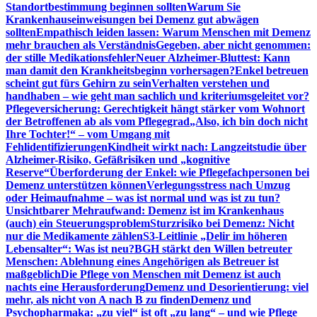
Standortbestimmung beginnen sollten
Warum Sie
Krankenhauseinweisungen bei Demenz gut abwägen
sollten
Empathisch leiden lassen: Warum Menschen mit Demenz
mehr brauchen als Verständnis
Gegeben, aber nicht genommen:
der stille Medikationsfehler
Neuer Alzheimer-Bluttest: Kann
man damit den Krankheitsbeginn vorhersagen?
Enkel betreuen
scheint gut fürs Gehirn zu sein
Verhalten verstehen und
handhaben – wie geht man sachlich und kriteriumsgeleitet vor?
Pflegeversicherung: Gerechtigkeit hängt stärker vom Wohnort
der Betroffenen ab als vom Pflegegrad
„Also, ich bin doch nicht
Ihre Tochter!“ – vom Umgang mit
Fehlidentifizierungen
Kindheit wirkt nach: Langzeitstudie über
Alzheimer-Risiko, Gefäßrisiken und „kognitive
Reserve“
Überforderung der Enkel: wie Pflegefachpersonen bei
Demenz unterstützen können
Verlegungsstress nach Umzug
oder Heimaufnahme – was ist normal und was ist zu tun?
Unsichtbarer Mehraufwand: Demenz ist im Krankenhaus
(auch) ein Steuerungsproblem
Sturzrisiko bei Demenz: Nicht
nur die Medikamente zählen
S3-Leitlinie „Delir im höheren
Lebensalter“: Was ist neu?
BGH stärkt den Willen betreuter
Menschen: Ablehnung eines Angehörigen als Betreuer ist
maßgeblich
Die Pflege von Menschen mit Demenz ist auch
nachts eine Herausforderung
Demenz und Desorientierung: viel
mehr, als nicht von A nach B zu finden
Demenz und
Psychopharmaka: „zu viel“ ist oft „zu lang“ – und wie Pflege