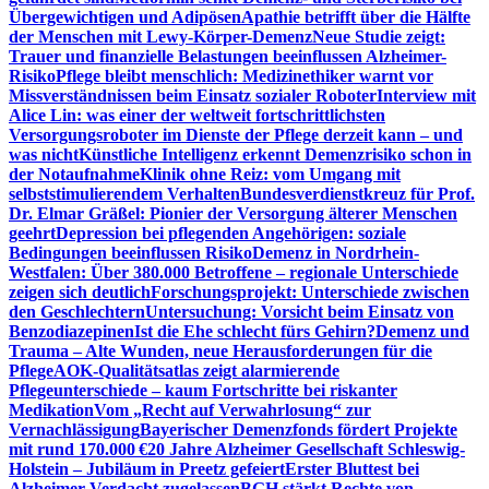
Übergewichtigen und Adipösen
Apathie betrifft über die Hälfte
der Menschen mit Lewy-Körper-Demenz
Neue Studie zeigt:
Trauer und finanzielle Belastungen beeinflussen Alzheimer-
Risiko
Pflege bleibt menschlich: Medizinethiker warnt vor
Missverständnissen beim Einsatz sozialer Roboter
Interview mit
Alice Lin: was einer der weltweit fortschrittlichsten
Versorgungsroboter im Dienste der Pflege derzeit kann – und
was nicht
Künstliche Intelligenz erkennt Demenzrisiko schon in
der Notaufnahme
Klinik ohne Reiz: vom Umgang mit
selbststimulierendem Verhalten
Bundesverdienstkreuz für Prof.
Dr. Elmar Gräßel: Pionier der Versorgung älterer Menschen
geehrt
Depression bei pflegenden Angehörigen: soziale
Bedingungen beeinflussen Risiko
Demenz in Nordrhein-
Westfalen: Über 380.000 Betroffene – regionale Unterschiede
zeigen sich deutlich
Forschungsprojekt: Unterschiede zwischen
den Geschlechtern
Untersuchung: Vorsicht beim Einsatz von
Benzodiazepinen
Ist die Ehe schlecht fürs Gehirn?
Demenz und
Trauma – Alte Wunden, neue Herausforderungen für die
Pflege
AOK-Qualitätsatlas zeigt alarmierende
Pflegeunterschiede – kaum Fortschritte bei riskanter
Medikation
Vom „Recht auf Verwahrlosung“ zur
Vernachlässigung
Bayerischer Demenzfonds fördert Projekte
mit rund 170.000 €
20 Jahre Alzheimer Gesellschaft Schleswig-
Holstein – Jubiläum in Preetz gefeiert
Erster Bluttest bei
Alzheimer-Verdacht zugelassen
BGH stärkt Rechte von