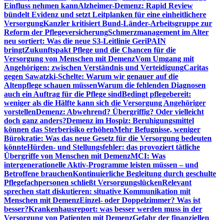
Einfluss nehmen kann
Alzheimer-Demenz: Rapid Review
bündelt Evidenz und setzt Leitplanken für eine einheitlichere
Versorgung
Kanzler kritisiert Bund-Länder-Arbeitsgruppe zur
Reform der Pflegeversicherung
Schmerzmanagement im Alter
neu sortiert: Was die neue S3-Leitlinie GeriPAIN
bringt
Zukunftspakt Pflege und die Chancen für die
Versorgung von Menschen mit Demenz
Vom Umgang mit
Angehörigen: zwischen Verständnis und Verteidigung
Caritas
gegen Sawatzki-Schelte: Warum wir genauer auf die
Altenpflege schauen müssen
Warum die fehlenden Diagnosen
auch ein Auftrag für die Pflege sind
Bedingt pflegebereit:
weniger als die Hälfte kann sich die Versorgung Angehöriger
vorstellen
Demenz: Abwehrend? Übergriffig? Oder vielleicht
doch ganz anders?
Demenz im Hospiz: Beruhigungsmittel
können das Sterberisiko erhöhen
Mehr Befugnisse, weniger
Bürokratie: Was das neue Gesetz für die Versorgung bedeuten
könnte
Hürden- und Stellungsfehler: das provoziert tätliche
Übergriffe von Menschen mit Demenz
MCI: Was
intergenerationelle Aktiv-Programme leisten müssen – und
Betroffene brauchen
Kontinuierliche Begleitung durch geschulte
Pflegefachpersonen schließt Versorgungslücken
Relevant
sprechen statt diskutieren: situative Kommunikation mit
Menschen mit Demenz
Einzel- oder Doppelzimmer? Was ist
besser?
Krankenhausreport: was besser werden muss in der
Versorgung von Patienten mit Demenz
Gefahr der finanziellen