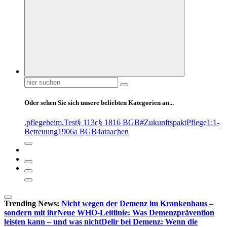
Suchen
nach:
Oder sehen Sie sich unsere beliebten Kategorien an...
.pflegeheim
.Test
§ 113c
§ 1816 BGB
#ZukunftspaktPflege
1:1-
Betreuung
1906a BGB
4at
aachen
Trending News:
Nicht wegen der Demenz im Krankenhaus –
sondern mit ihr
Neue WHO-Leitlinie: Was Demenzprävention
leisten kann – und was nicht
Delir bei Demenz: Wenn die