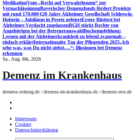
Medikation
Vom „Recht auf Verwahrlosung“ zur
Vernachlässigung
Bayerischer Demenzfonds fördert Projekte
mit rund 170.000 €
20 Jahre Alzheimer Gesellschaft Schleswig-
Holstein – Jubiläum in Preetz gefeiert
Erster Bluttest bei
Alzheimer-Verdacht zugelassen
BGH stärkt Rechte von
Angehörigen bei der Betreuerauswahl
Buchempfehlung:
Lernen mit der Alzheimerkrankheit zu leben
Lecanemab –
einfach erklärt
Internationaler Tag der Pflegenden 2025
„Ich
sehe was, was Du nicht siehst….“: Illusionen bei Demenz
erkennen
Sa.. Aug. 8th, 2026
Demenz im Krankenhaus
demenz-zeitung.de / demenz-im-krankenhaus.de / demenz-nrw.de
Impressum
Cookies
Datenschutzerklärung