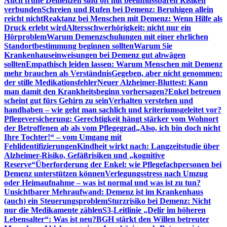
Auch frühe Demenzen sind oft mit beeinflussbaren Risiken
verbunden
Schreien und Rufen bei Demenz: Beruhigen allein
reicht nicht
Reaktanz bei Menschen mit Demenz: Wenn Hilfe als
Druck erlebt wird
Altersschwerhörigkeit: nicht nur ein
Hörproblem
Warum Demenzschulungen mit einer ehrlichen
Standortbestimmung beginnen sollten
Warum Sie
Krankenhauseinweisungen bei Demenz gut abwägen
sollten
Empathisch leiden lassen: Warum Menschen mit Demenz
mehr brauchen als Verständnis
Gegeben, aber nicht genommen:
der stille Medikationsfehler
Neuer Alzheimer-Bluttest: Kann
man damit den Krankheitsbeginn vorhersagen?
Enkel betreuen
scheint gut fürs Gehirn zu sein
Verhalten verstehen und
handhaben – wie geht man sachlich und kriteriumsgeleitet vor?
Pflegeversicherung: Gerechtigkeit hängt stärker vom Wohnort
der Betroffenen ab als vom Pflegegrad
„Also, ich bin doch nicht
Ihre Tochter!“ – vom Umgang mit
Fehlidentifizierungen
Kindheit wirkt nach: Langzeitstudie über
Alzheimer-Risiko, Gefäßrisiken und „kognitive
Reserve“
Überforderung der Enkel: wie Pflegefachpersonen bei
Demenz unterstützen können
Verlegungsstress nach Umzug
oder Heimaufnahme – was ist normal und was ist zu tun?
Unsichtbarer Mehraufwand: Demenz ist im Krankenhaus
(auch) ein Steuerungsproblem
Sturzrisiko bei Demenz: Nicht
nur die Medikamente zählen
S3-Leitlinie „Delir im höheren
Lebensalter“: Was ist neu?
BGH stärkt den Willen betreuter