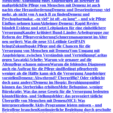
Menschen: Ablehnung eines Angehörigen als Betreuer ist
maßgeblich
Die Pflege von Menschen mit Demenz ist auch
nachts eine Herausforderung
Demenz und Desorientierung: viel
mehr, als nicht von A nach B zu finden
Demenz und
Psychopharmaka: „zu viel“ ist oft „zu lang“ – und wie Pflege
Einfluss nehmen kann
Alzheimer-Demenz: Rapid Review
bündelt Evidenz und setzt Leitplanken für eine einheitlichere
Versorgung
Kanzler kritisiert Bund-Länder-Arbeitsgruppe zur
Reform der Pflegeversicherung
Schmerzmanagement im Alter
neu sortiert: Was die neue S3-Leitlinie GeriPAIN
bringt
Zukunftspakt Pflege und die Chancen für die
Versorgung von Menschen mit Demenz
Vom Umgang mit
Angehörigen: zwischen Verständnis und Verteidigung
Caritas
gegen Sawatzki-Schelte: Warum wir genauer auf die
Altenpflege schauen müssen
Warum die fehlenden Diagnosen
auch ein Auftrag für die Pflege sind
Bedingt pflegebereit:
weniger als die Hälfte kann sich die Versorgung Angehöriger
vorstellen
Demenz: Abwehrend? Übergriffig? Oder vielleicht
doch ganz anders?
Demenz im Hospiz: Beruhigungsmittel
können das Sterberisiko erhöhen
Mehr Befugnisse, weniger
Bürokratie: Was das neue Gesetz für die Versorgung bedeuten
könnte
Hürden- und Stellungsfehler: das provoziert tätliche
Übergriffe von Menschen mit Demenz
MCI: Was
intergenerationelle Aktiv-Programme leisten müssen – und
Betroffene brauchen
Kontinuierliche Begleitung durch geschulte