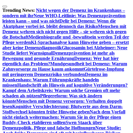
Zum
Inhalt
Trending News:
Nicht wegen der Demenz im Krankenhaus –
springen
sondern mit ihr
Neue WHO-Leitlinie: Was Demenzprävention
leisten kann – und was nicht
Delir bei Demenz: Wenn die
Akutphase vorbei ist, bleibt dennoch das Risiko
Menschen mit
Demenz wehren sich nicht gegen Hilfe – sie wehren sich gegen
die Botschaft
Medienbiografie und -bewußtsein werden Teil der
Pflege werden
KI-Sprachanalyse kann Hinweise geben – ersetzt
aber keine Demenzdiagnostik
Glucosamin bei Alzheimer: Neue
Studie liefert Warnsignal
Demenzprävention ist mehr als
Bewegung und gesunde Ernährung
Demenz: Wer hat hier
eigentlich das Problem?
Mundgesundheit bei Demenz: Warum
Zahnvorsorge zu Hause kaum ankommt
Gürtelrose-Impfung
mit geringerem Demenzrisiko verbunden
Demenz im
Krankenhaus: Warum Führungskräfte handeln
müssen
Handschrift als Hinweis auf kognitive Veränderungen?
Kampf dem Arbeitskreis: Warum solche Gremien oft mehr
schaden als nützen
Pflegereform: Was sich ändern
könnte
Menschen mit Demenz versorgen: Verhalten doppelt
lesen
Kognitive Verschlechterung: Blutwerte aus dem Darm-
Stoffwechsel könnten frühe Hinweise geben
Nach dem Vorfall
nicht einfach weitermachen: Warum Sie in der Pflege einen
Buddy-Check etablieren sollten
Swen Staack über
Demenzpolitik, Pflege und falsche Hoffnungen
Neue Studie: