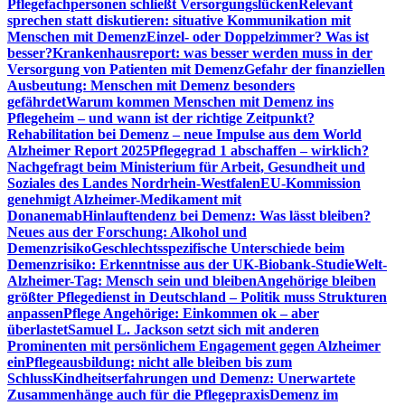
Pflegefachpersonen schließt Versorgungslücken
Relevant
sprechen statt diskutieren: situative Kommunikation mit
Menschen mit Demenz
Einzel- oder Doppelzimmer? Was ist
besser?
Krankenhausreport: was besser werden muss in der
Versorgung von Patienten mit Demenz
Gefahr der finanziellen
Ausbeutung: Menschen mit Demenz besonders
gefährdet
Warum kommen Menschen mit Demenz ins
Pflegeheim – und wann ist der richtige Zeitpunkt?
Rehabilitation bei Demenz – neue Impulse aus dem World
Alzheimer Report 2025
Pflegegrad 1 abschaffen – wirklich?
Nachgefragt beim Ministerium für Arbeit, Gesundheit und
Soziales des Landes Nordrhein-Westfalen
EU-Kommission
genehmigt Alzheimer-Medikament mit
Donanemab
Hinlauftendenz bei Demenz: Was lässt bleiben?
Neues aus der Forschung: Alkohol und
Demenzrisiko
Geschlechtsspezifische Unterschiede beim
Demenzrisiko: Erkenntnisse aus der UK-Biobank-Studie
Welt-
Alzheimer-Tag: Mensch sein und bleiben
Angehörige bleiben
größter Pflegedienst in Deutschland – Politik muss Strukturen
anpassen
Pflege Angehörige: Einkommen ok – aber
überlastet
Samuel L. Jackson setzt sich mit anderen
Prominenten mit persönlichem Engagement gegen Alzheimer
ein
Pflegeausbildung: nicht alle bleiben bis zum
Schluss
Kindheitserfahrungen und Demenz: Unerwartete
Zusammenhänge auch für die Pflegepraxis
Demenz im