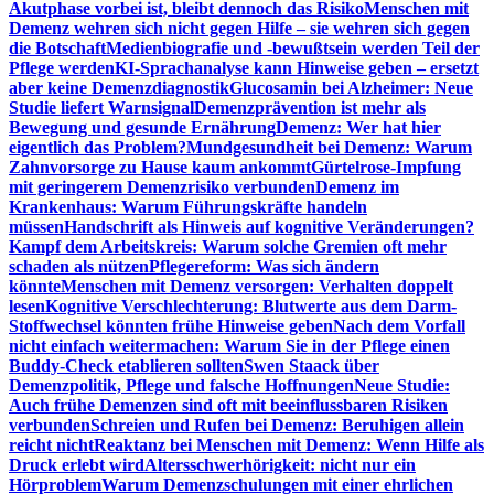
Akutphase vorbei ist, bleibt dennoch das Risiko
Menschen mit
Demenz wehren sich nicht gegen Hilfe – sie wehren sich gegen
die Botschaft
Medienbiografie und -bewußtsein werden Teil der
Pflege werden
KI-Sprachanalyse kann Hinweise geben – ersetzt
aber keine Demenzdiagnostik
Glucosamin bei Alzheimer: Neue
Studie liefert Warnsignal
Demenzprävention ist mehr als
Bewegung und gesunde Ernährung
Demenz: Wer hat hier
eigentlich das Problem?
Mundgesundheit bei Demenz: Warum
Zahnvorsorge zu Hause kaum ankommt
Gürtelrose-Impfung
mit geringerem Demenzrisiko verbunden
Demenz im
Krankenhaus: Warum Führungskräfte handeln
müssen
Handschrift als Hinweis auf kognitive Veränderungen?
Kampf dem Arbeitskreis: Warum solche Gremien oft mehr
schaden als nützen
Pflegereform: Was sich ändern
könnte
Menschen mit Demenz versorgen: Verhalten doppelt
lesen
Kognitive Verschlechterung: Blutwerte aus dem Darm-
Stoffwechsel könnten frühe Hinweise geben
Nach dem Vorfall
nicht einfach weitermachen: Warum Sie in der Pflege einen
Buddy-Check etablieren sollten
Swen Staack über
Demenzpolitik, Pflege und falsche Hoffnungen
Neue Studie:
Auch frühe Demenzen sind oft mit beeinflussbaren Risiken
verbunden
Schreien und Rufen bei Demenz: Beruhigen allein
reicht nicht
Reaktanz bei Menschen mit Demenz: Wenn Hilfe als
Druck erlebt wird
Altersschwerhörigkeit: nicht nur ein
Hörproblem
Warum Demenzschulungen mit einer ehrlichen