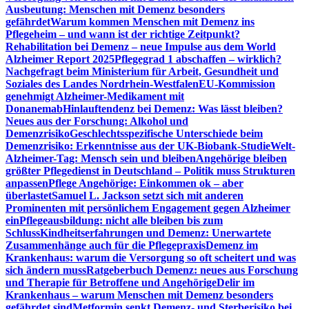
Ausbeutung: Menschen mit Demenz besonders
gefährdet
Warum kommen Menschen mit Demenz ins
Pflegeheim – und wann ist der richtige Zeitpunkt?
Rehabilitation bei Demenz – neue Impulse aus dem World
Alzheimer Report 2025
Pflegegrad 1 abschaffen – wirklich?
Nachgefragt beim Ministerium für Arbeit, Gesundheit und
Soziales des Landes Nordrhein-Westfalen
EU-Kommission
genehmigt Alzheimer-Medikament mit
Donanemab
Hinlauftendenz bei Demenz: Was lässt bleiben?
Neues aus der Forschung: Alkohol und
Demenzrisiko
Geschlechtsspezifische Unterschiede beim
Demenzrisiko: Erkenntnisse aus der UK-Biobank-Studie
Welt-
Alzheimer-Tag: Mensch sein und bleiben
Angehörige bleiben
größter Pflegedienst in Deutschland – Politik muss Strukturen
anpassen
Pflege Angehörige: Einkommen ok – aber
überlastet
Samuel L. Jackson setzt sich mit anderen
Prominenten mit persönlichem Engagement gegen Alzheimer
ein
Pflegeausbildung: nicht alle bleiben bis zum
Schluss
Kindheitserfahrungen und Demenz: Unerwartete
Zusammenhänge auch für die Pflegepraxis
Demenz im
Krankenhaus: warum die Versorgung so oft scheitert und was
sich ändern muss
Ratgeberbuch Demenz: neues aus Forschung
und Therapie für Betroffene und Angehörige
Delir im
Krankenhaus – warum Menschen mit Demenz besonders
gefährdet sind
Metformin senkt Demenz- und Sterberisiko bei