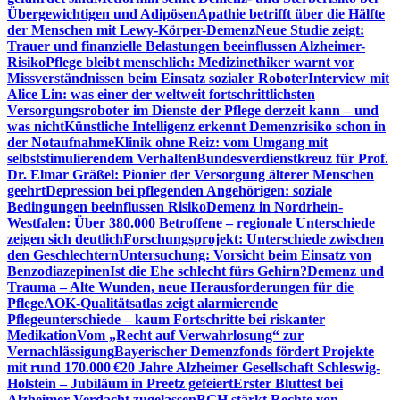
Übergewichtigen und Adipösen
Apathie betrifft über die Hälfte
der Menschen mit Lewy-Körper-Demenz
Neue Studie zeigt:
Trauer und finanzielle Belastungen beeinflussen Alzheimer-
Risiko
Pflege bleibt menschlich: Medizinethiker warnt vor
Missverständnissen beim Einsatz sozialer Roboter
Interview mit
Alice Lin: was einer der weltweit fortschrittlichsten
Versorgungsroboter im Dienste der Pflege derzeit kann – und
was nicht
Künstliche Intelligenz erkennt Demenzrisiko schon in
der Notaufnahme
Klinik ohne Reiz: vom Umgang mit
selbststimulierendem Verhalten
Bundesverdienstkreuz für Prof.
Dr. Elmar Gräßel: Pionier der Versorgung älterer Menschen
geehrt
Depression bei pflegenden Angehörigen: soziale
Bedingungen beeinflussen Risiko
Demenz in Nordrhein-
Westfalen: Über 380.000 Betroffene – regionale Unterschiede
zeigen sich deutlich
Forschungsprojekt: Unterschiede zwischen
den Geschlechtern
Untersuchung: Vorsicht beim Einsatz von
Benzodiazepinen
Ist die Ehe schlecht fürs Gehirn?
Demenz und
Trauma – Alte Wunden, neue Herausforderungen für die
Pflege
AOK-Qualitätsatlas zeigt alarmierende
Pflegeunterschiede – kaum Fortschritte bei riskanter
Medikation
Vom „Recht auf Verwahrlosung“ zur
Vernachlässigung
Bayerischer Demenzfonds fördert Projekte
mit rund 170.000 €
20 Jahre Alzheimer Gesellschaft Schleswig-
Holstein – Jubiläum in Preetz gefeiert
Erster Bluttest bei
Alzheimer-Verdacht zugelassen
BGH stärkt Rechte von