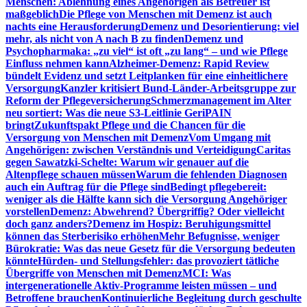
Menschen: Ablehnung eines Angehörigen als Betreuer ist
maßgeblich
Die Pflege von Menschen mit Demenz ist auch
nachts eine Herausforderung
Demenz und Desorientierung: viel
mehr, als nicht von A nach B zu finden
Demenz und
Psychopharmaka: „zu viel“ ist oft „zu lang“ – und wie Pflege
Einfluss nehmen kann
Alzheimer-Demenz: Rapid Review
bündelt Evidenz und setzt Leitplanken für eine einheitlichere
Versorgung
Kanzler kritisiert Bund-Länder-Arbeitsgruppe zur
Reform der Pflegeversicherung
Schmerzmanagement im Alter
neu sortiert: Was die neue S3-Leitlinie GeriPAIN
bringt
Zukunftspakt Pflege und die Chancen für die
Versorgung von Menschen mit Demenz
Vom Umgang mit
Angehörigen: zwischen Verständnis und Verteidigung
Caritas
gegen Sawatzki-Schelte: Warum wir genauer auf die
Altenpflege schauen müssen
Warum die fehlenden Diagnosen
auch ein Auftrag für die Pflege sind
Bedingt pflegebereit:
weniger als die Hälfte kann sich die Versorgung Angehöriger
vorstellen
Demenz: Abwehrend? Übergriffig? Oder vielleicht
doch ganz anders?
Demenz im Hospiz: Beruhigungsmittel
können das Sterberisiko erhöhen
Mehr Befugnisse, weniger
Bürokratie: Was das neue Gesetz für die Versorgung bedeuten
könnte
Hürden- und Stellungsfehler: das provoziert tätliche
Übergriffe von Menschen mit Demenz
MCI: Was
intergenerationelle Aktiv-Programme leisten müssen – und
Betroffene brauchen
Kontinuierliche Begleitung durch geschulte