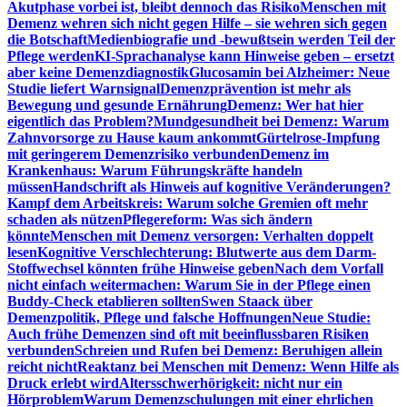
Akutphase vorbei ist, bleibt dennoch das Risiko
Menschen mit
Demenz wehren sich nicht gegen Hilfe – sie wehren sich gegen
die Botschaft
Medienbiografie und -bewußtsein werden Teil der
Pflege werden
KI-Sprachanalyse kann Hinweise geben – ersetzt
aber keine Demenzdiagnostik
Glucosamin bei Alzheimer: Neue
Studie liefert Warnsignal
Demenzprävention ist mehr als
Bewegung und gesunde Ernährung
Demenz: Wer hat hier
eigentlich das Problem?
Mundgesundheit bei Demenz: Warum
Zahnvorsorge zu Hause kaum ankommt
Gürtelrose-Impfung
mit geringerem Demenzrisiko verbunden
Demenz im
Krankenhaus: Warum Führungskräfte handeln
müssen
Handschrift als Hinweis auf kognitive Veränderungen?
Kampf dem Arbeitskreis: Warum solche Gremien oft mehr
schaden als nützen
Pflegereform: Was sich ändern
könnte
Menschen mit Demenz versorgen: Verhalten doppelt
lesen
Kognitive Verschlechterung: Blutwerte aus dem Darm-
Stoffwechsel könnten frühe Hinweise geben
Nach dem Vorfall
nicht einfach weitermachen: Warum Sie in der Pflege einen
Buddy-Check etablieren sollten
Swen Staack über
Demenzpolitik, Pflege und falsche Hoffnungen
Neue Studie:
Auch frühe Demenzen sind oft mit beeinflussbaren Risiken
verbunden
Schreien und Rufen bei Demenz: Beruhigen allein
reicht nicht
Reaktanz bei Menschen mit Demenz: Wenn Hilfe als
Druck erlebt wird
Altersschwerhörigkeit: nicht nur ein
Hörproblem
Warum Demenzschulungen mit einer ehrlichen