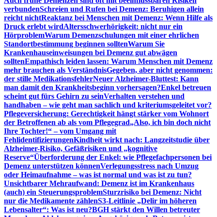
Auch frühe Demenzen sind oft mit beeinflussbaren Risiken
verbunden
Schreien und Rufen bei Demenz: Beruhigen allein
reicht nicht
Reaktanz bei Menschen mit Demenz: Wenn Hilfe als
Druck erlebt wird
Altersschwerhörigkeit: nicht nur ein
Hörproblem
Warum Demenzschulungen mit einer ehrlichen
Standortbestimmung beginnen sollten
Warum Sie
Krankenhauseinweisungen bei Demenz gut abwägen
sollten
Empathisch leiden lassen: Warum Menschen mit Demenz
mehr brauchen als Verständnis
Gegeben, aber nicht genommen:
der stille Medikationsfehler
Neuer Alzheimer-Bluttest: Kann
man damit den Krankheitsbeginn vorhersagen?
Enkel betreuen
scheint gut fürs Gehirn zu sein
Verhalten verstehen und
handhaben – wie geht man sachlich und kriteriumsgeleitet vor?
Pflegeversicherung: Gerechtigkeit hängt stärker vom Wohnort
der Betroffenen ab als vom Pflegegrad
„Also, ich bin doch nicht
Ihre Tochter!“ – vom Umgang mit
Fehlidentifizierungen
Kindheit wirkt nach: Langzeitstudie über
Alzheimer-Risiko, Gefäßrisiken und „kognitive
Reserve“
Überforderung der Enkel: wie Pflegefachpersonen bei
Demenz unterstützen können
Verlegungsstress nach Umzug
oder Heimaufnahme – was ist normal und was ist zu tun?
Unsichtbarer Mehraufwand: Demenz ist im Krankenhaus
(auch) ein Steuerungsproblem
Sturzrisiko bei Demenz: Nicht
nur die Medikamente zählen
S3-Leitlinie „Delir im höheren
Lebensalter“: Was ist neu?
BGH stärkt den Willen betreuter