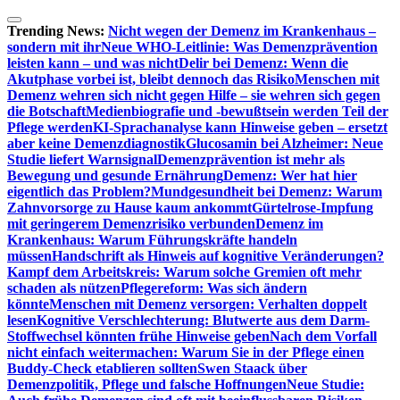
Zum
Inhalt
Trending News:
Nicht wegen der Demenz im Krankenhaus –
springen
sondern mit ihr
Neue WHO-Leitlinie: Was Demenzprävention
leisten kann – und was nicht
Delir bei Demenz: Wenn die
Akutphase vorbei ist, bleibt dennoch das Risiko
Menschen mit
Demenz wehren sich nicht gegen Hilfe – sie wehren sich gegen
die Botschaft
Medienbiografie und -bewußtsein werden Teil der
Pflege werden
KI-Sprachanalyse kann Hinweise geben – ersetzt
aber keine Demenzdiagnostik
Glucosamin bei Alzheimer: Neue
Studie liefert Warnsignal
Demenzprävention ist mehr als
Bewegung und gesunde Ernährung
Demenz: Wer hat hier
eigentlich das Problem?
Mundgesundheit bei Demenz: Warum
Zahnvorsorge zu Hause kaum ankommt
Gürtelrose-Impfung
mit geringerem Demenzrisiko verbunden
Demenz im
Krankenhaus: Warum Führungskräfte handeln
müssen
Handschrift als Hinweis auf kognitive Veränderungen?
Kampf dem Arbeitskreis: Warum solche Gremien oft mehr
schaden als nützen
Pflegereform: Was sich ändern
könnte
Menschen mit Demenz versorgen: Verhalten doppelt
lesen
Kognitive Verschlechterung: Blutwerte aus dem Darm-
Stoffwechsel könnten frühe Hinweise geben
Nach dem Vorfall
nicht einfach weitermachen: Warum Sie in der Pflege einen
Buddy-Check etablieren sollten
Swen Staack über
Demenzpolitik, Pflege und falsche Hoffnungen
Neue Studie: