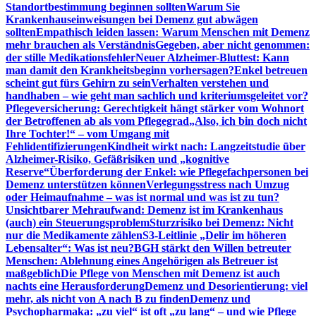
Standortbestimmung beginnen sollten
Warum Sie
Krankenhauseinweisungen bei Demenz gut abwägen
sollten
Empathisch leiden lassen: Warum Menschen mit Demenz
mehr brauchen als Verständnis
Gegeben, aber nicht genommen:
der stille Medikationsfehler
Neuer Alzheimer-Bluttest: Kann
man damit den Krankheitsbeginn vorhersagen?
Enkel betreuen
scheint gut fürs Gehirn zu sein
Verhalten verstehen und
handhaben – wie geht man sachlich und kriteriumsgeleitet vor?
Pflegeversicherung: Gerechtigkeit hängt stärker vom Wohnort
der Betroffenen ab als vom Pflegegrad
„Also, ich bin doch nicht
Ihre Tochter!“ – vom Umgang mit
Fehlidentifizierungen
Kindheit wirkt nach: Langzeitstudie über
Alzheimer-Risiko, Gefäßrisiken und „kognitive
Reserve“
Überforderung der Enkel: wie Pflegefachpersonen bei
Demenz unterstützen können
Verlegungsstress nach Umzug
oder Heimaufnahme – was ist normal und was ist zu tun?
Unsichtbarer Mehraufwand: Demenz ist im Krankenhaus
(auch) ein Steuerungsproblem
Sturzrisiko bei Demenz: Nicht
nur die Medikamente zählen
S3-Leitlinie „Delir im höheren
Lebensalter“: Was ist neu?
BGH stärkt den Willen betreuter
Menschen: Ablehnung eines Angehörigen als Betreuer ist
maßgeblich
Die Pflege von Menschen mit Demenz ist auch
nachts eine Herausforderung
Demenz und Desorientierung: viel
mehr, als nicht von A nach B zu finden
Demenz und
Psychopharmaka: „zu viel“ ist oft „zu lang“ – und wie Pflege