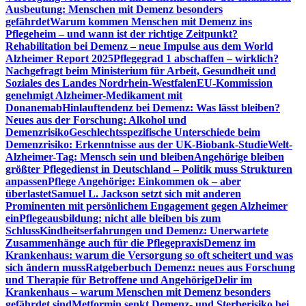
Ausbeutung: Menschen mit Demenz besonders
gefährdet
Warum kommen Menschen mit Demenz ins
Pflegeheim – und wann ist der richtige Zeitpunkt?
Rehabilitation bei Demenz – neue Impulse aus dem World
Alzheimer Report 2025
Pflegegrad 1 abschaffen – wirklich?
Nachgefragt beim Ministerium für Arbeit, Gesundheit und
Soziales des Landes Nordrhein-Westfalen
EU-Kommission
genehmigt Alzheimer-Medikament mit
Donanemab
Hinlauftendenz bei Demenz: Was lässt bleiben?
Neues aus der Forschung: Alkohol und
Demenzrisiko
Geschlechtsspezifische Unterschiede beim
Demenzrisiko: Erkenntnisse aus der UK-Biobank-Studie
Welt-
Alzheimer-Tag: Mensch sein und bleiben
Angehörige bleiben
größter Pflegedienst in Deutschland – Politik muss Strukturen
anpassen
Pflege Angehörige: Einkommen ok – aber
überlastet
Samuel L. Jackson setzt sich mit anderen
Prominenten mit persönlichem Engagement gegen Alzheimer
ein
Pflegeausbildung: nicht alle bleiben bis zum
Schluss
Kindheitserfahrungen und Demenz: Unerwartete
Zusammenhänge auch für die Pflegepraxis
Demenz im
Krankenhaus: warum die Versorgung so oft scheitert und was
sich ändern muss
Ratgeberbuch Demenz: neues aus Forschung
und Therapie für Betroffene und Angehörige
Delir im
Krankenhaus – warum Menschen mit Demenz besonders
gefährdet sind
Metformin senkt Demenz- und Sterberisiko bei