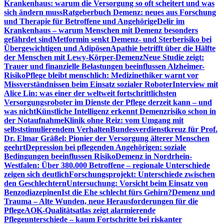
Krankenhaus: warum die Versorgung so oft scheitert und was
sich ändern muss
Ratgeberbuch Demenz: neues aus Forschung
und Therapie für Betroffene und Angehörige
Delir im
Krankenhaus – warum Menschen mit Demenz besonders
gefährdet sind
Metformin senkt Demenz- und Sterberisiko bei
Übergewichtigen und Adipösen
Apathie betrifft über die Hälfte
der Menschen mit Lewy-Körper-Demenz
Neue Studie zeigt:
Trauer und finanzielle Belastungen beeinflussen Alzheimer-
Risiko
Pflege bleibt menschlich: Medizinethiker warnt vor
Missverständnissen beim Einsatz sozialer Roboter
Interview mit
Alice Lin: was einer der weltweit fortschrittlichsten
Versorgungsroboter im Dienste der Pflege derzeit kann – und
was nicht
Künstliche Intelligenz erkennt Demenzrisiko schon in
der Notaufnahme
Klinik ohne Reiz: vom Umgang mit
selbststimulierendem Verhalten
Bundesverdienstkreuz für Prof.
Dr. Elmar Gräßel: Pionier der Versorgung älterer Menschen
geehrt
Depression bei pflegenden Angehörigen: soziale
Bedingungen beeinflussen Risiko
Demenz in Nordrhein-
Westfalen: Über 380.000 Betroffene – regionale Unterschiede
zeigen sich deutlich
Forschungsprojekt: Unterschiede zwischen
den Geschlechtern
Untersuchung: Vorsicht beim Einsatz von
Benzodiazepinen
Ist die Ehe schlecht fürs Gehirn?
Demenz und
Trauma – Alte Wunden, neue Herausforderungen für die
Pflege
AOK-Qualitätsatlas zeigt alarmierende
Pflegeunterschiede – kaum Fortschritte bei riskanter