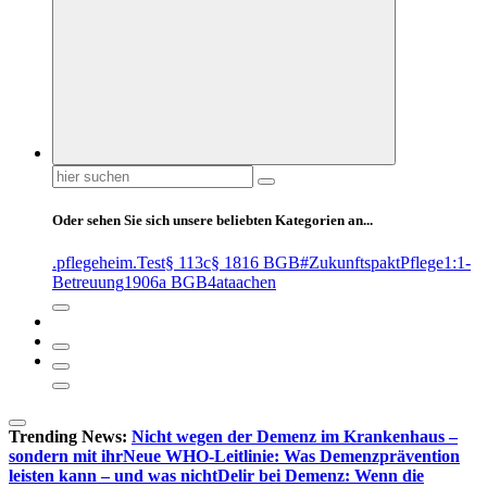
Suchen
nach:
Oder sehen Sie sich unsere beliebten Kategorien an...
.pflegeheim
.Test
§ 113c
§ 1816 BGB
#ZukunftspaktPflege
1:1-
Betreuung
1906a BGB
4at
aachen
Trending News:
Nicht wegen der Demenz im Krankenhaus –
sondern mit ihr
Neue WHO-Leitlinie: Was Demenzprävention
leisten kann – und was nicht
Delir bei Demenz: Wenn die