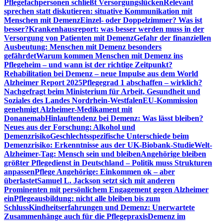
Pflegefachpersonen schließt Versorgungslücken
Relevant
sprechen statt diskutieren: situative Kommunikation mit
Menschen mit Demenz
Einzel- oder Doppelzimmer? Was ist
besser?
Krankenhausreport: was besser werden muss in der
Versorgung von Patienten mit Demenz
Gefahr der finanziellen
Ausbeutung: Menschen mit Demenz besonders
gefährdet
Warum kommen Menschen mit Demenz ins
Pflegeheim – und wann ist der richtige Zeitpunkt?
Rehabilitation bei Demenz – neue Impulse aus dem World
Alzheimer Report 2025
Pflegegrad 1 abschaffen – wirklich?
Nachgefragt beim Ministerium für Arbeit, Gesundheit und
Soziales des Landes Nordrhein-Westfalen
EU-Kommission
genehmigt Alzheimer-Medikament mit
Donanemab
Hinlauftendenz bei Demenz: Was lässt bleiben?
Neues aus der Forschung: Alkohol und
Demenzrisiko
Geschlechtsspezifische Unterschiede beim
Demenzrisiko: Erkenntnisse aus der UK-Biobank-Studie
Welt-
Alzheimer-Tag: Mensch sein und bleiben
Angehörige bleiben
größter Pflegedienst in Deutschland – Politik muss Strukturen
anpassen
Pflege Angehörige: Einkommen ok – aber
überlastet
Samuel L. Jackson setzt sich mit anderen
Prominenten mit persönlichem Engagement gegen Alzheimer
ein
Pflegeausbildung: nicht alle bleiben bis zum
Schluss
Kindheitserfahrungen und Demenz: Unerwartete
Zusammenhänge auch für die Pflegepraxis
Demenz im