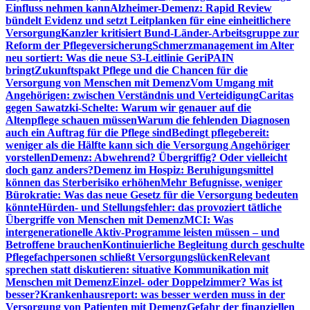
Einfluss nehmen kann
Alzheimer-Demenz: Rapid Review
bündelt Evidenz und setzt Leitplanken für eine einheitlichere
Versorgung
Kanzler kritisiert Bund-Länder-Arbeitsgruppe zur
Reform der Pflegeversicherung
Schmerzmanagement im Alter
neu sortiert: Was die neue S3-Leitlinie GeriPAIN
bringt
Zukunftspakt Pflege und die Chancen für die
Versorgung von Menschen mit Demenz
Vom Umgang mit
Angehörigen: zwischen Verständnis und Verteidigung
Caritas
gegen Sawatzki-Schelte: Warum wir genauer auf die
Altenpflege schauen müssen
Warum die fehlenden Diagnosen
auch ein Auftrag für die Pflege sind
Bedingt pflegebereit:
weniger als die Hälfte kann sich die Versorgung Angehöriger
vorstellen
Demenz: Abwehrend? Übergriffig? Oder vielleicht
doch ganz anders?
Demenz im Hospiz: Beruhigungsmittel
können das Sterberisiko erhöhen
Mehr Befugnisse, weniger
Bürokratie: Was das neue Gesetz für die Versorgung bedeuten
könnte
Hürden- und Stellungsfehler: das provoziert tätliche
Übergriffe von Menschen mit Demenz
MCI: Was
intergenerationelle Aktiv-Programme leisten müssen – und
Betroffene brauchen
Kontinuierliche Begleitung durch geschulte
Pflegefachpersonen schließt Versorgungslücken
Relevant
sprechen statt diskutieren: situative Kommunikation mit
Menschen mit Demenz
Einzel- oder Doppelzimmer? Was ist
besser?
Krankenhausreport: was besser werden muss in der
Versorgung von Patienten mit Demenz
Gefahr der finanziellen