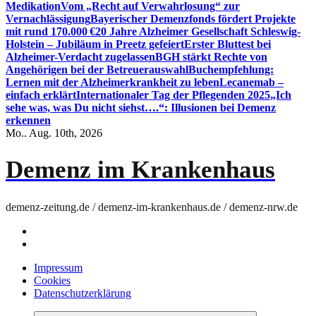
Medikation
Vom „Recht auf Verwahrlosung“ zur
Vernachlässigung
Bayerischer Demenzfonds fördert Projekte
mit rund 170.000 €
20 Jahre Alzheimer Gesellschaft Schleswig-
Holstein – Jubiläum in Preetz gefeiert
Erster Bluttest bei
Alzheimer-Verdacht zugelassen
BGH stärkt Rechte von
Angehörigen bei der Betreuerauswahl
Buchempfehlung:
Lernen mit der Alzheimerkrankheit zu leben
Lecanemab –
einfach erklärt
Internationaler Tag der Pflegenden 2025
„Ich
sehe was, was Du nicht siehst….“: Illusionen bei Demenz
erkennen
Mo.. Aug. 10th, 2026
Demenz im Krankenhaus
demenz-zeitung.de / demenz-im-krankenhaus.de / demenz-nrw.de
Impressum
Cookies
Datenschutzerklärung