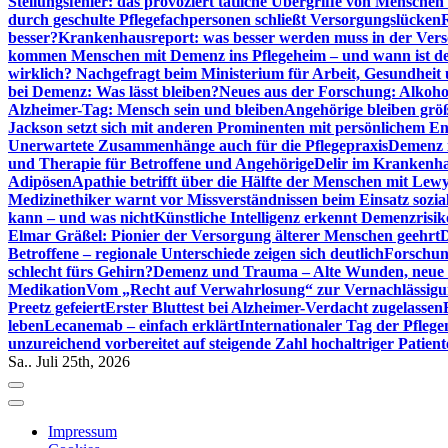
Stellungsfehler: das provoziert tätliche Übergriffe von Mensche
durch geschulte Pflegefachpersonen schließt Versorgungslücken
besser?
Krankenhausreport: was besser werden muss in der Ver
kommen Menschen mit Demenz ins Pflegeheim – und wann ist der
wirklich? Nachgefragt beim Ministerium für Arbeit, Gesundheit
bei Demenz: Was lässt bleiben?
Neues aus der Forschung: Alkoh
Alzheimer-Tag: Mensch sein und bleiben
Angehörige bleiben größ
Jackson setzt sich mit anderen Prominenten mit persönlichem E
Unerwartete Zusammenhänge auch für die Pflegepraxis
Demenz i
und Therapie für Betroffene und Angehörige
Delir im Krankenh
Adipösen
Apathie betrifft über die Hälfte der Menschen mit L
Medizinethiker warnt vor Missverständnissen beim Einsatz sozia
kann – und was nicht
Künstliche Intelligenz erkennt Demenzrisi
Elmar Gräßel: Pionier der Versorgung älterer Menschen geehrt
D
Betroffene – regionale Unterschiede zeigen sich deutlich
Forschun
schlecht fürs Gehirn?
Demenz und Trauma – Alte Wunden, neue H
Medikation
Vom „Recht auf Verwahrlosung“ zur Vernachlässig
Preetz gefeiert
Erster Bluttest bei Alzheimer-Verdacht zugelassen
leben
Lecanemab – einfach erklärt
Internationaler Tag der Pfleg
unzureichend vorbereitet auf steigende Zahl hochaltriger Patienten
Sa.. Juli 25th, 2026
Impressum