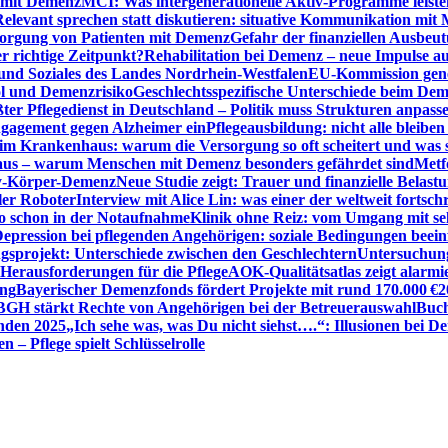
n mit Demenz
MCI: Was intergenerationelle Aktiv-Programme leist
Relevant sprechen statt diskutieren: situative Kommunikation mi
sorgung von Patienten mit Demenz
Gefahr der finanziellen Ausbe
 richtige Zeitpunkt?
Rehabilitation bei Demenz – neue Impulse 
 und Soziales des Landes Nordrhein-Westfalen
EU-Kommission gen
ol und Demenzrisiko
Geschlechtsspezifische Unterschiede beim De
ter Pflegedienst in Deutschland – Politik muss Strukturen anpass
ngagement gegen Alzheimer ein
Pflegeausbildung: nicht alle bleiben
m Krankenhaus: warum die Versorgung so oft scheitert und was 
aus – warum Menschen mit Demenz besonders gefährdet sind
Metf
ewy-Körper-Demenz
Neue Studie zeigt: Trauer und finanzielle Belast
ler Roboter
Interview mit Alice Lin: was einer der weltweit fortsch
ko schon in der Notaufnahme
Klinik ohne Reiz: vom Umgang mit se
epression bei pflegenden Angehörigen: soziale Bedingungen beein
gsprojekt: Unterschiede zwischen den Geschlechtern
Untersuchung
erausforderungen für die Pflege
AOK-Qualitätsatlas zeigt alarmi
ung
Bayerischer Demenzfonds fördert Projekte mit rund 170.000 €
2
BGH stärkt Rechte von Angehörigen bei der Betreuerauswahl
Buch
enden 2025
„Ich sehe was, was Du nicht siehst….“: Illusionen bei 
 – Pflege spielt Schlüsselrolle