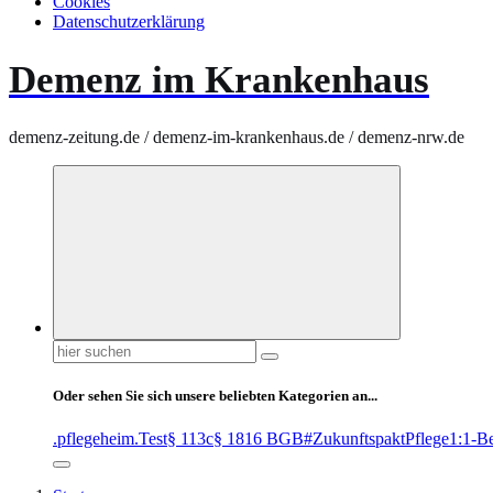
Cookies
Datenschutzerklärung
Demenz im Krankenhaus
demenz-zeitung.de / demenz-im-krankenhaus.de / demenz-nrw.de
Suchen
nach:
Oder sehen Sie sich unsere beliebten Kategorien an...
.pflegeheim
.Test
§ 113c
§ 1816 BGB
#ZukunftspaktPflege
1:1-B