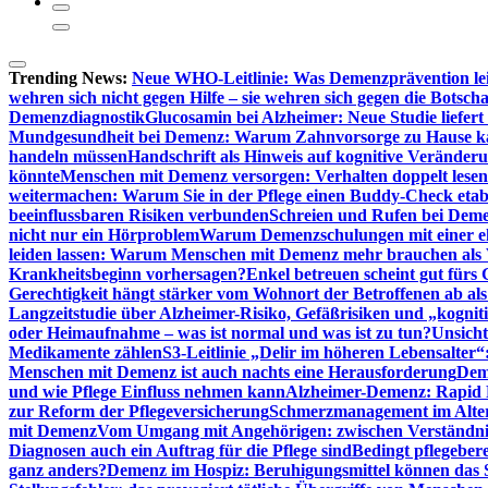
Trending News:
Neue WHO-Leitlinie: Was Demenzprävention lei
wehren sich nicht gegen Hilfe – sie wehren sich gegen die Botscha
Demenzdiagnostik
Glucosamin bei Alzheimer: Neue Studie liefer
Mundgesundheit bei Demenz: Warum Zahnvorsorge zu Hause
handeln müssen
Handschrift als Hinweis auf kognitive Veränder
könnte
Menschen mit Demenz versorgen: Verhalten doppelt lesen
weitermachen: Warum Sie in der Pflege einen Buddy-Check etabl
beeinflussbaren Risiken verbunden
Schreien und Rufen bei Demen
nicht nur ein Hörproblem
Warum Demenzschulungen mit einer eh
leiden lassen: Warum Menschen mit Demenz mehr brauchen als 
Krankheitsbeginn vorhersagen?
Enkel betreuen scheint gut fürs 
Gerechtigkeit hängt stärker vom Wohnort der Betroffenen ab al
Langzeitstudie über Alzheimer-Risiko, Gefäßrisiken und „kognit
oder Heimaufnahme – was ist normal und was ist zu tun?
Unsich
Medikamente zählen
S3-Leitlinie „Delir im höheren Lebensalter“
Menschen mit Demenz ist auch nachts eine Herausforderung
Deme
und wie Pflege Einfluss nehmen kann
Alzheimer-Demenz: Rapid Re
zur Reform der Pflegeversicherung
Schmerzmanagement im Alter n
mit Demenz
Vom Umgang mit Angehörigen: zwischen Verständni
Diagnosen auch ein Auftrag für die Pflege sind
Bedingt pflegebere
ganz anders?
Demenz im Hospiz: Beruhigungsmittel können das S