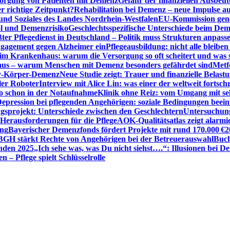
sorgung von Patienten mit Demenz
Gefahr der finanziellen Ausbe
 richtige Zeitpunkt?
Rehabilitation bei Demenz – neue Impulse 
 und Soziales des Landes Nordrhein-Westfalen
EU-Kommission gen
ol und Demenzrisiko
Geschlechtsspezifische Unterschiede beim De
ter Pflegedienst in Deutschland – Politik muss Strukturen anpass
ngagement gegen Alzheimer ein
Pflegeausbildung: nicht alle bleiben
m Krankenhaus: warum die Versorgung so oft scheitert und was 
aus – warum Menschen mit Demenz besonders gefährdet sind
Metf
ewy-Körper-Demenz
Neue Studie zeigt: Trauer und finanzielle Belast
ler Roboter
Interview mit Alice Lin: was einer der weltweit fortsch
ko schon in der Notaufnahme
Klinik ohne Reiz: vom Umgang mit se
epression bei pflegenden Angehörigen: soziale Bedingungen beein
gsprojekt: Unterschiede zwischen den Geschlechtern
Untersuchung
erausforderungen für die Pflege
AOK-Qualitätsatlas zeigt alarmi
ung
Bayerischer Demenzfonds fördert Projekte mit rund 170.000 €
2
BGH stärkt Rechte von Angehörigen bei der Betreuerauswahl
Buch
enden 2025
„Ich sehe was, was Du nicht siehst….“: Illusionen bei 
 – Pflege spielt Schlüsselrolle