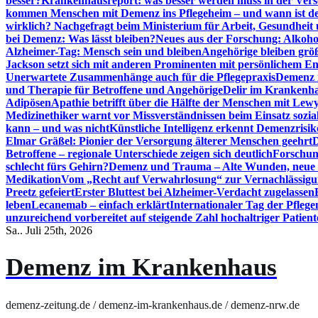
besser?
Krankenhausreport: was besser werden muss in der Ver
kommen Menschen mit Demenz ins Pflegeheim – und wann ist der
wirklich? Nachgefragt beim Ministerium für Arbeit, Gesundheit
bei Demenz: Was lässt bleiben?
Neues aus der Forschung: Alkoh
Alzheimer-Tag: Mensch sein und bleiben
Angehörige bleiben größ
Jackson setzt sich mit anderen Prominenten mit persönlichem E
Unerwartete Zusammenhänge auch für die Pflegepraxis
Demenz i
und Therapie für Betroffene und Angehörige
Delir im Krankenh
Adipösen
Apathie betrifft über die Hälfte der Menschen mit L
Medizinethiker warnt vor Missverständnissen beim Einsatz sozia
kann – und was nicht
Künstliche Intelligenz erkennt Demenzrisi
Elmar Gräßel: Pionier der Versorgung älterer Menschen geehrt
D
Betroffene – regionale Unterschiede zeigen sich deutlich
Forschun
schlecht fürs Gehirn?
Demenz und Trauma – Alte Wunden, neue H
Medikation
Vom „Recht auf Verwahrlosung“ zur Vernachlässig
Preetz gefeiert
Erster Bluttest bei Alzheimer-Verdacht zugelassen
leben
Lecanemab – einfach erklärt
Internationaler Tag der Pfleg
unzureichend vorbereitet auf steigende Zahl hochaltriger Patienten
Sa.. Juli 25th, 2026
Demenz im Krankenhaus
demenz-zeitung.de / demenz-im-krankenhaus.de / demenz-nrw.de