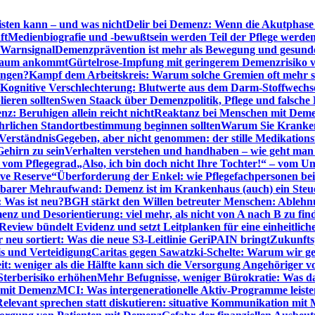
sten kann – und was nicht
Delir bei Demenz: Wenn die Akutphase v
ft
Medienbiografie und -bewußtsein werden Teil der Pflege werde
t Warnsignal
Demenzprävention ist mehr als Bewegung und gesun
 kaum ankommt
Gürtelrose-Impfung mit geringerem Demenzrisiko 
ungen?
Kampf dem Arbeitskreis: Warum solche Gremien oft mehr s
Kognitive Verschlechterung: Blutwerte aus dem Darm-Stoffwechs
ieren sollten
Swen Staack über Demenzpolitik, Pflege und falsche
z: Beruhigen allein reicht nicht
Reaktanz bei Menschen mit Demen
rlichen Standortbestimmung beginnen sollten
Warum Sie Kranken
Verständnis
Gegeben, aber nicht genommen: der stille Medikations
Gehirn zu sein
Verhalten verstehen und handhaben – wie geht man s
s vom Pflegegrad
„Also, ich bin doch nicht Ihre Tochter!“ – vom U
ive Reserve“
Überforderung der Enkel: wie Pflegefachpersonen be
tbarer Mehraufwand: Demenz ist im Krankenhaus (auch) ein Ste
: Was ist neu?
BGH stärkt den Willen betreuter Menschen: Ablehnu
nz und Desorientierung: viel mehr, als nicht von A nach B zu fin
view bündelt Evidenz und setzt Leitplanken für eine einheitlic
eu sortiert: Was die neue S3-Leitlinie GeriPAIN bringt
Zukunfts
s und Verteidigung
Caritas gegen Sawatzki-Schelte: Warum wir ge
it: weniger als die Hälfte kann sich die Versorgung Angehöriger vo
terberisiko erhöhen
Mehr Befugnisse, weniger Bürokratie: Was da
n mit Demenz
MCI: Was intergenerationelle Aktiv-Programme leist
Relevant sprechen statt diskutieren: situative Kommunikation mi