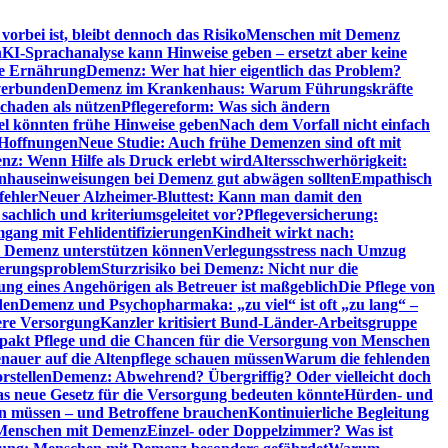
orbei ist, bleibt dennoch das Risiko
Menschen mit Demenz
n
KI-Sprachanalyse kann Hinweise geben – ersetzt aber keine
de Ernährung
Demenz: Wer hat hier eigentlich das Problem?
verbunden
Demenz im Krankenhaus: Warum Führungskräfte
chaden als nützen
Pflegereform: Was sich ändern
el könnten frühe Hinweise geben
Nach dem Vorfall nicht einfach
 Hoffnungen
Neue Studie: Auch frühe Demenzen sind oft mit
z: Wenn Hilfe als Druck erlebt wird
Altersschwerhörigkeit:
hauseinweisungen bei Demenz gut abwägen sollten
Empathisch
fehler
Neuer Alzheimer-Bluttest: Kann man damit den
achlich und kriteriumsgeleitet vor?
Pflegeversicherung:
mgang mit Fehlidentifizierungen
Kindheit wirkt nach:
i Demenz unterstützen können
Verlegungsstress nach Umzug
uerungsproblem
Sturzrisiko bei Demenz: Nicht nur die
ng eines Angehörigen als Betreuer ist maßgeblich
Die Pflege von
den
Demenz und Psychopharmaka: „zu viel“ ist oft „zu lang“ –
here Versorgung
Kanzler kritisiert Bund-Länder-Arbeitsgruppe
pakt Pflege und die Chancen für die Versorgung von Menschen
nauer auf die Altenpflege schauen müssen
Warum die fehlenden
rstellen
Demenz: Abwehrend? Übergriffig? Oder vielleicht doch
s neue Gesetz für die Versorgung bedeuten könnte
Hürden- und
en müssen – und Betroffene brauchen
Kontinuierliche Begleitung
t Menschen mit Demenz
Einzel- oder Doppelzimmer? Was ist