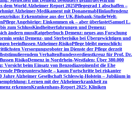
utung: Menschen mit Demenz besonders gefährdet
Warum
aus dem World Alzheimer Report 2025
Pflegegrad 1 abschaffen –
ehmigt Alzheimer-Medikament mit Donanemab
Hinlauftendenz
menzrisiko: Erkenntnisse aus der UK-Biobank-Studie
Welt-
en
Pflege Angehörige: Einkommen ok – aber überlastet
Samuel L.
 bis zum Schluss
Kindheitserfahrungen und Demenz:
sich ändern muss
Ratgeberbuch Demenz: neues aus Forschung
ormin senkt Demenz- und Sterberisiko bei Übergewichtigen und
ungen beeinflussen Alzheimer-Risiko
Pflege bleibt menschlich:
rittlichsten Versorgungsroboter im Dienste der Pflege derzeit
lbststimulierendem Verhalten
Bundesverdienstkreuz für Prof. Dr.
flussen Risiko
Demenz in Nordrhein-Westfalen: Über 380.000
: Vorsicht beim Einsatz von Benzodiazepinen
Ist die Ehe
erende Pflegeunterschiede – kaum Fortschritte bei riskanter
0 Jahre Alzheimer Gesellschaft Schleswig-Holstein – Jubiläum in
empfehlung: Lernen mit der Alzheimerkrankheit zu
Demenz erkennen
Krankenhaus-Report 2025: Kliniken