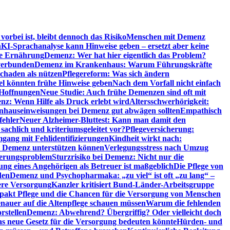
orbei ist, bleibt dennoch das Risiko
Menschen mit Demenz
n
KI-Sprachanalyse kann Hinweise geben – ersetzt aber keine
de Ernährung
Demenz: Wer hat hier eigentlich das Problem?
verbunden
Demenz im Krankenhaus: Warum Führungskräfte
chaden als nützen
Pflegereform: Was sich ändern
el könnten frühe Hinweise geben
Nach dem Vorfall nicht einfach
 Hoffnungen
Neue Studie: Auch frühe Demenzen sind oft mit
z: Wenn Hilfe als Druck erlebt wird
Altersschwerhörigkeit:
hauseinweisungen bei Demenz gut abwägen sollten
Empathisch
fehler
Neuer Alzheimer-Bluttest: Kann man damit den
achlich und kriteriumsgeleitet vor?
Pflegeversicherung:
mgang mit Fehlidentifizierungen
Kindheit wirkt nach:
i Demenz unterstützen können
Verlegungsstress nach Umzug
uerungsproblem
Sturzrisiko bei Demenz: Nicht nur die
ng eines Angehörigen als Betreuer ist maßgeblich
Die Pflege von
den
Demenz und Psychopharmaka: „zu viel“ ist oft „zu lang“ –
here Versorgung
Kanzler kritisiert Bund-Länder-Arbeitsgruppe
pakt Pflege und die Chancen für die Versorgung von Menschen
nauer auf die Altenpflege schauen müssen
Warum die fehlenden
rstellen
Demenz: Abwehrend? Übergriffig? Oder vielleicht doch
s neue Gesetz für die Versorgung bedeuten könnte
Hürden- und