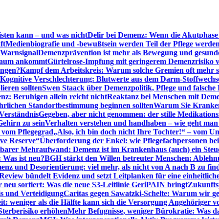
sten kann – und was nicht
Delir bei Demenz: Wenn die Akutphase v
ft
Medienbiografie und -bewußtsein werden Teil der Pflege werde
t Warnsignal
Demenzprävention ist mehr als Bewegung und gesun
 kaum ankommt
Gürtelrose-Impfung mit geringerem Demenzrisiko 
ungen?
Kampf dem Arbeitskreis: Warum solche Gremien oft mehr s
Kognitive Verschlechterung: Blutwerte aus dem Darm-Stoffwechs
ieren sollten
Swen Staack über Demenzpolitik, Pflege und falsche
z: Beruhigen allein reicht nicht
Reaktanz bei Menschen mit Demen
rlichen Standortbestimmung beginnen sollten
Warum Sie Kranken
Verständnis
Gegeben, aber nicht genommen: der stille Medikations
Gehirn zu sein
Verhalten verstehen und handhaben – wie geht man s
s vom Pflegegrad
„Also, ich bin doch nicht Ihre Tochter!“ – vom U
ive Reserve“
Überforderung der Enkel: wie Pflegefachpersonen be
tbarer Mehraufwand: Demenz ist im Krankenhaus (auch) ein Ste
: Was ist neu?
BGH stärkt den Willen betreuter Menschen: Ablehnu
nz und Desorientierung: viel mehr, als nicht von A nach B zu fin
view bündelt Evidenz und setzt Leitplanken für eine einheitlic
eu sortiert: Was die neue S3-Leitlinie GeriPAIN bringt
Zukunfts
s und Verteidigung
Caritas gegen Sawatzki-Schelte: Warum wir ge
it: weniger als die Hälfte kann sich die Versorgung Angehöriger vo
terberisiko erhöhen
Mehr Befugnisse, weniger Bürokratie: Was da