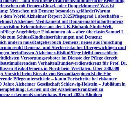
en müssen – und Betroffene brauchen
Kontinuierliche Begleitung
t Menschen mit Demenz
Einzel- oder Doppelzimmer? Was ist
utung: Menschen mit Demenz besonders gefährdet
Warum
aus dem World Alzheimer Report 2025
Pflegegrad 1 abschaffen –
ehmigt Alzheimer-Medikament mit Donanemab
Hinlauftendenz
menzrisiko: Erkenntnisse aus der UK-Biobank-Studie
Welt-
en
Pflege Angehörige: Einkommen ok – aber überlastet
Samuel L.
 bis zum Schluss
Kindheitserfahrungen und Demenz:
sich ändern muss
Ratgeberbuch Demenz: neues aus Forschung
ormin senkt Demenz- und Sterberisiko bei Übergewichtigen und
ungen beeinflussen Alzheimer-Risiko
Pflege bleibt menschlich:
rittlichsten Versorgungsroboter im Dienste der Pflege derzeit
lbststimulierendem Verhalten
Bundesverdienstkreuz für Prof. Dr.
flussen Risiko
Demenz in Nordrhein-Westfalen: Über 380.000
: Vorsicht beim Einsatz von Benzodiazepinen
Ist die Ehe
erende Pflegeunterschiede – kaum Fortschritte bei riskanter
0 Jahre Alzheimer Gesellschaft Schleswig-Holstein – Jubiläum in
empfehlung: Lernen mit der Alzheimerkrankheit zu
Demenz erkennen
Krankenhaus-Report 2025: Kliniken