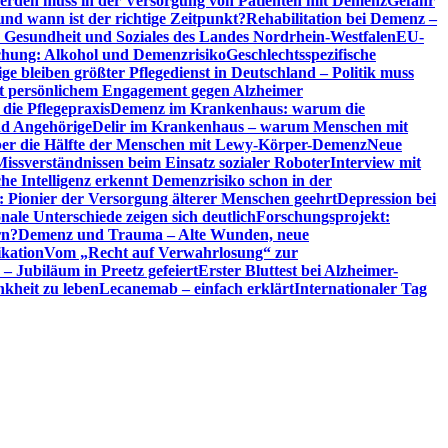
erden muss in der Versorgung von Patienten mit Demenz
Gefahr
d wann ist der richtige Zeitpunkt?
Rehabilitation bei Demenz –
t, Gesundheit und Soziales des Landes Nordrhein-Westfalen
EU-
chung: Alkohol und Demenzrisiko
Geschlechtsspezifische
ge bleiben größter Pflegedienst in Deutschland – Politik muss
it persönlichem Engagement gegen Alzheimer
ie Pflegepraxis
Demenz im Krankenhaus: warum die
nd Angehörige
Delir im Krankenhaus – warum Menschen mit
über die Hälfte der Menschen mit Lewy-Körper-Demenz
Neue
Missverständnissen beim Einsatz sozialer Roboter
Interview mit
che Intelligenz erkennt Demenzrisiko schon in der
: Pionier der Versorgung älterer Menschen geehrt
Depression bei
ale Unterschiede zeigen sich deutlich
Forschungsprojekt:
rn?
Demenz und Trauma – Alte Wunden, neue
ikation
Vom „Recht auf Verwahrlosung“ zur
 – Jubiläum in Preetz gefeiert
Erster Bluttest bei Alzheimer-
kheit zu leben
Lecanemab – einfach erklärt
Internationaler Tag