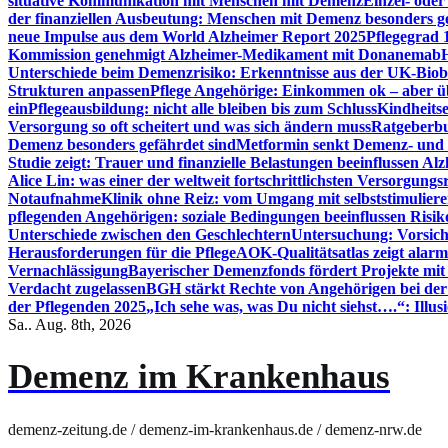
situative Kommunikation mit Menschen mit Demenz
Einzel- ode
der finanziellen Ausbeutung: Menschen mit Demenz besonders g
neue Impulse aus dem World Alzheimer Report 2025
Pflegegrad 
Kommission genehmigt Alzheimer-Medikament mit Donanemab
Unterschiede beim Demenzrisiko: Erkenntnisse aus der UK-Bio
Strukturen anpassen
Pflege Angehörige: Einkommen ok – aber üb
ein
Pflegeausbildung: nicht alle bleiben bis zum Schluss
Kindheits
Versorgung so oft scheitert und was sich ändern muss
Ratgeberbu
Demenz besonders gefährdet sind
Metformin senkt Demenz- und 
Studie zeigt: Trauer und finanzielle Belastungen beeinflussen Al
Alice Lin: was einer der weltweit fortschrittlichsten Versorgung
Notaufnahme
Klinik ohne Reiz: vom Umgang mit selbststimulier
pflegenden Angehörigen: soziale Bedingungen beeinflussen Risik
Unterschiede zwischen den Geschlechtern
Untersuchung: Vorsich
Herausforderungen für die Pflege
AOK-Qualitätsatlas zeigt alarm
Vernachlässigung
Bayerischer Demenzfonds fördert Projekte mit
Verdacht zugelassen
BGH stärkt Rechte von Angehörigen bei de
der Pflegenden 2025
„Ich sehe was, was Du nicht siehst….“: Ill
Sa.. Aug. 8th, 2026
Demenz im Krankenhaus
demenz-zeitung.de / demenz-im-krankenhaus.de / demenz-nrw.de