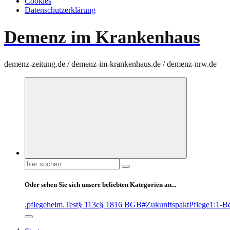
Cookies
Datenschutzerklärung
Demenz im Krankenhaus
demenz-zeitung.de / demenz-im-krankenhaus.de / demenz-nrw.de
Suchen
nach:
Oder sehen Sie sich unsere beliebten Kategorien an...
.pflegeheim
.Test
§ 113c
§ 1816 BGB
#ZukunftspaktPflege
1:1-B