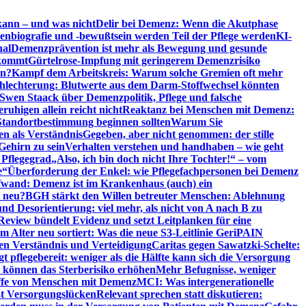
kann – und was nicht
Delir bei Demenz: Wenn die Akutphase
enbiografie und -bewußtsein werden Teil der Pflege werden
KI-
nal
Demenzprävention ist mehr als Bewegung und gesunde
nkommt
Gürtelrose-Impfung mit geringerem Demenzrisiko
en?
Kampf dem Arbeitskreis: Warum solche Gremien oft mehr
chlechterung: Blutwerte aus dem Darm-Stoffwechsel könnten
Swen Staack über Demenzpolitik, Pflege und falsche
uhigen allein reicht nicht
Reaktanz bei Menschen mit Demenz:
tandortbestimmung beginnen sollten
Warum Sie
n als Verständnis
Gegeben, aber nicht genommen: der stille
Gehirn zu sein
Verhalten verstehen und handhaben – wie geht
 Pflegegrad
„Also, ich bin doch nicht Ihre Tochter!“ – vom
e“
Überforderung der Enkel: wie Pflegefachpersonen bei Demenz
wand: Demenz ist im Krankenhaus (auch) ein
t neu?
BGH stärkt den Willen betreuter Menschen: Ablehnung
d Desorientierung: viel mehr, als nicht von A nach B zu
view bündelt Evidenz und setzt Leitplanken für eine
Alter neu sortiert: Was die neue S3-Leitlinie GeriPAIN
n Verständnis und Verteidigung
Caritas gegen Sawatzki-Schelte:
t pflegebereit: weniger als die Hälfte kann sich die Versorgung
 können das Sterberisiko erhöhen
Mehr Befugnisse, weniger
riffe von Menschen mit Demenz
MCI: Was intergenerationelle
eßt Versorgungslücken
Relevant sprechen statt diskutieren: