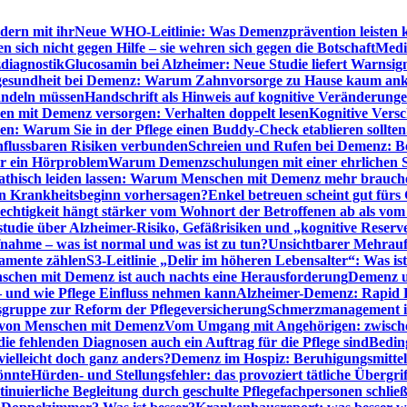
dern mit ihr
Neue WHO-Leitlinie: Was Demenzprävention leisten 
ich nicht gegen Hilfe – sie wehren sich gegen die Botschaft
Medi
diagnostik
Glucosamin bei Alzheimer: Neue Studie liefert Warnsig
esundheit bei Demenz: Warum Zahnvorsorge zu Hause kaum a
ndeln müssen
Handschrift als Hinweis auf kognitive Veränderung
n mit Demenz versorgen: Verhalten doppelt lesen
Kognitive Vers
en: Warum Sie in der Pflege einen Buddy-Check etablieren sollten
nflussbaren Risiken verbunden
Schreien und Rufen bei Demenz: Ber
ur ein Hörproblem
Warum Demenzschulungen mit einer ehrlichen S
thisch leiden lassen: Warum Menschen mit Demenz mehr brauche
en Krankheitsbeginn vorhersagen?
Enkel betreuen scheint gut fürs 
echtigkeit hängt stärker vom Wohnort der Betroffenen ab als vom
studie über Alzheimer-Risiko, Gefäßrisiken und „kognitive Reserv
ahme – was ist normal und was ist zu tun?
Unsichtbarer Mehrauf
kamente zählen
S3-Leitlinie „Delir im höheren Lebensalter“: Was is
nschen mit Demenz ist auch nachts eine Herausforderung
Demenz un
– und wie Pflege Einfluss nehmen kann
Alzheimer-Demenz: Rapid Re
sgruppe zur Reform der Pflegeversicherung
Schmerzmanagement im 
g von Menschen mit Demenz
Vom Umgang mit Angehörigen: zwische
e fehlenden Diagnosen auch ein Auftrag für die Pflege sind
Beding
elleicht doch ganz anders?
Demenz im Hospiz: Beruhigungsmittel
önnte
Hürden- und Stellungsfehler: das provoziert tätliche Überg
inuierliche Begleitung durch geschulte Pflegefachpersonen schli