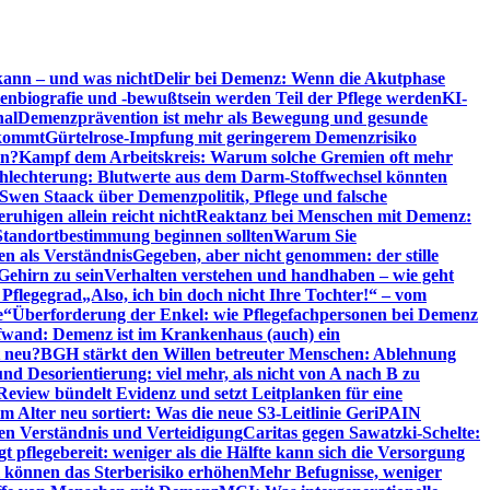
kann – und was nicht
Delir bei Demenz: Wenn die Akutphase
enbiografie und -bewußtsein werden Teil der Pflege werden
KI-
nal
Demenzprävention ist mehr als Bewegung und gesunde
nkommt
Gürtelrose-Impfung mit geringerem Demenzrisiko
en?
Kampf dem Arbeitskreis: Warum solche Gremien oft mehr
chlechterung: Blutwerte aus dem Darm-Stoffwechsel könnten
Swen Staack über Demenzpolitik, Pflege und falsche
uhigen allein reicht nicht
Reaktanz bei Menschen mit Demenz:
tandortbestimmung beginnen sollten
Warum Sie
n als Verständnis
Gegeben, aber nicht genommen: der stille
Gehirn zu sein
Verhalten verstehen und handhaben – wie geht
 Pflegegrad
„Also, ich bin doch nicht Ihre Tochter!“ – vom
e“
Überforderung der Enkel: wie Pflegefachpersonen bei Demenz
wand: Demenz ist im Krankenhaus (auch) ein
t neu?
BGH stärkt den Willen betreuter Menschen: Ablehnung
d Desorientierung: viel mehr, als nicht von A nach B zu
view bündelt Evidenz und setzt Leitplanken für eine
Alter neu sortiert: Was die neue S3-Leitlinie GeriPAIN
n Verständnis und Verteidigung
Caritas gegen Sawatzki-Schelte:
t pflegebereit: weniger als die Hälfte kann sich die Versorgung
 können das Sterberisiko erhöhen
Mehr Befugnisse, weniger