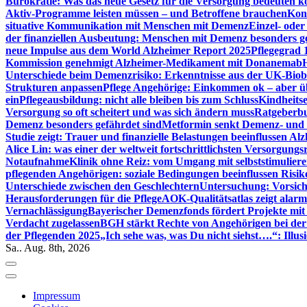
Bürokratie: Was das neue Gesetz für die Versorgung bedeuten k
Aktiv-Programme leisten müssen – und Betroffene brauchen
Kont
situative Kommunikation mit Menschen mit Demenz
Einzel- ode
der finanziellen Ausbeutung: Menschen mit Demenz besonders g
neue Impulse aus dem World Alzheimer Report 2025
Pflegegrad 
Kommission genehmigt Alzheimer-Medikament mit Donanemab
Unterschiede beim Demenzrisiko: Erkenntnisse aus der UK-Bio
Strukturen anpassen
Pflege Angehörige: Einkommen ok – aber üb
ein
Pflegeausbildung: nicht alle bleiben bis zum Schluss
Kindheits
Versorgung so oft scheitert und was sich ändern muss
Ratgeberbu
Demenz besonders gefährdet sind
Metformin senkt Demenz- und 
Studie zeigt: Trauer und finanzielle Belastungen beeinflussen Al
Alice Lin: was einer der weltweit fortschrittlichsten Versorgung
Notaufnahme
Klinik ohne Reiz: vom Umgang mit selbststimulier
pflegenden Angehörigen: soziale Bedingungen beeinflussen Risik
Unterschiede zwischen den Geschlechtern
Untersuchung: Vorsich
Herausforderungen für die Pflege
AOK-Qualitätsatlas zeigt alarm
Vernachlässigung
Bayerischer Demenzfonds fördert Projekte mit
Verdacht zugelassen
BGH stärkt Rechte von Angehörigen bei de
der Pflegenden 2025
„Ich sehe was, was Du nicht siehst….“: Ill
Sa.. Aug. 8th, 2026
Impressum