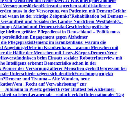
riffe von Menschen mit Demenz
MCI: Was intergenerationelle
eßt Versorgungslücken
Relevant sprechen statt diskutieren:
erden muss in der Versorgung von Patienten mit Demenz
Gefahr
d wann ist der richtige Zeitpunkt?
Rehabilitation bei Demenz –
t, Gesundheit und Soziales des Landes Nordrhein-Westfalen
EU-
chung: Alkohol und Demenzrisiko
Geschlechtsspezifische
ge bleiben größter Pflegedienst in Deutschland – Politik muss
it persönlichem Engagement gegen Alzheimer
ie Pflegepraxis
Demenz im Krankenhaus: warum die
nd Angehörige
Delir im Krankenhaus – warum Menschen mit
über die Hälfte der Menschen mit Lewy-Körper-Demenz
Neue
Missverständnissen beim Einsatz sozialer Roboter
Interview mit
che Intelligenz erkennt Demenzrisiko schon in der
: Pionier der Versorgung älterer Menschen geehrt
Depression bei
ale Unterschiede zeigen sich deutlich
Forschungsprojekt:
rn?
Demenz und Trauma – Alte Wunden, neue
ikation
Vom „Recht auf Verwahrlosung“ zur
 – Jubiläum in Preetz gefeiert
Erster Bluttest bei Alzheimer-
kheit zu leben
Lecanemab – einfach erklärt
Internationaler Tag