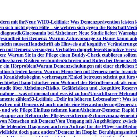
dern mit ihr
Neue WHO-Leitlinie: Was Demenzprävention leisten 
ich nicht gegen Hilfe – sie wehren sich gegen die Botschaft
Medi
diagnostik
Glucosamin bei Alzheimer: Neue Studie liefert Warnsig
esundheit bei Demenz: Warum Zahnvorsorge zu Hause kaum a
ndeln müssen
Handschrift als Hinweis auf kognitive Veränderung
n mit Demenz versorgen: Verhalten doppelt lesen
Kognitive Vers
en: Warum Sie in der Pflege einen Buddy-Check etablieren sollten
nflussbaren Risiken verbunden
Schreien und Rufen bei Demenz: Ber
ur ein Hörproblem
Warum Demenzschulungen mit einer ehrlichen S
thisch leiden lassen: Warum Menschen mit Demenz mehr brauche
en Krankheitsbeginn vorhersagen?
Enkel betreuen scheint gut fürs 
echtigkeit hängt stärker vom Wohnort der Betroffenen ab als vom
studie über Alzheimer-Risiko, Gefäßrisiken und „kognitive Reserv
ahme – was ist normal und was ist zu tun?
Unsichtbarer Mehrauf
kamente zählen
S3-Leitlinie „Delir im höheren Lebensalter“: Was is
nschen mit Demenz ist auch nachts eine Herausforderung
Demenz un
– und wie Pflege Einfluss nehmen kann
Alzheimer-Demenz: Rapid Re
sgruppe zur Reform der Pflegeversicherung
Schmerzmanagement im 
g von Menschen mit Demenz
Vom Umgang mit Angehörigen: zwische
e fehlenden Diagnosen auch ein Auftrag für die Pflege sind
Beding
elleicht doch ganz anders?
Demenz im Hospiz: Beruhigungsmittel