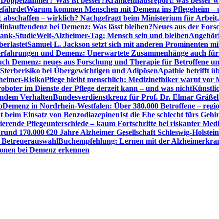
r Doppelzimmer? Was ist besser?
Krankenhausreport: was besser w
efährdet
Warum kommen Menschen mit Demenz ins Pflegeheim – un
1 abschaffen – wirklich? Nachgefragt beim Ministerium für Arbei
Hinlauftendenz bei Demenz: Was lässt bleiben?
Neues aus der Fors
bank-Studie
Welt-Alzheimer-Tag: Mensch sein und bleiben
Angehöri
erlastet
Samuel L. Jackson setzt sich mit anderen Prominenten m
erfahrungen und Demenz: Unerwartete Zusammenhänge auch für d
ch Demenz: neues aus Forschung und Therapie für Betroffene u
Sterberisiko bei Übergewichtigen und Adipösen
Apathie betrifft 
zheimer-Risiko
Pflege bleibt menschlich: Medizinethiker warnt vor 
sroboter im Dienste der Pflege derzeit kann – und was nicht
Künstli
endem Verhalten
Bundesverdienstkreuz für Prof. Dr. Elmar Gräßel
o
Demenz in Nordrhein-Westfalen: Über 380.000 Betroffene – region
t beim Einsatz von Benzodiazepinen
Ist die Ehe schlecht fürs Gehi
ierende Pflegeunterschiede – kaum Fortschritte bei riskanter Med
 rund 170.000 €
20 Jahre Alzheimer Gesellschaft Schleswig-Holstein
r Betreuerauswahl
Buchempfehlung: Lernen mit der Alzheimerkran
usionen bei Demenz erkennen