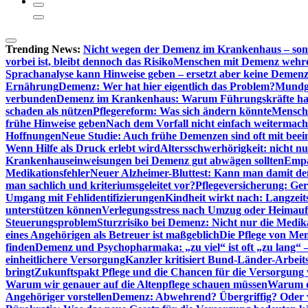
Trending News:
Nicht wegen der Demenz im Krankenhaus – son
vorbei ist, bleibt dennoch das Risiko
Menschen mit Demenz wehren s
Sprachanalyse kann Hinweise geben – ersetzt aber keine Demenz
Ernährung
Demenz: Wer hat hier eigentlich das Problem?
Mundg
verbunden
Demenz im Krankenhaus: Warum Führungskräfte ha
schaden als nützen
Pflegereform: Was sich ändern könnte
Mensche
frühe Hinweise geben
Nach dem Vorfall nicht einfach weitermach
Hoffnungen
Neue Studie: Auch frühe Demenzen sind oft mit beei
Wenn Hilfe als Druck erlebt wird
Altersschwerhörigkeit: nicht n
Krankenhauseinweisungen bei Demenz gut abwägen sollten
Empa
Medikationsfehler
Neuer Alzheimer-Bluttest: Kann man damit d
man sachlich und kriteriumsgeleitet vor?
Pflegeversicherung: Ger
Umgang mit Fehlidentifizierungen
Kindheit wirkt nach: Langzeit
unterstützen können
Verlegungsstress nach Umzug oder Heimaufn
Steuerungsproblem
Sturzrisiko bei Demenz: Nicht nur die Medi
eines Angehörigen als Betreuer ist maßgeblich
Die Pflege von Me
finden
Demenz und Psychopharmaka: „zu viel“ ist oft „zu lang“ 
einheitlichere Versorgung
Kanzler kritisiert Bund-Länder-Arbeit
bringt
Zukunftspakt Pflege und die Chancen für die Versorgun
Warum wir genauer auf die Altenpflege schauen müssen
Warum di
Angehöriger vorstellen
Demenz: Abwehrend? Übergriffig? Oder vi