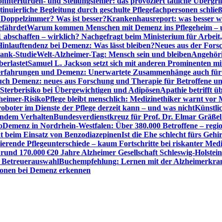
önnte
Hürden- und Stellungsfehler: das provoziert tätliche Überg
inuierliche Begleitung durch geschulte Pflegefachpersonen schli
r Doppelzimmer? Was ist besser?
Krankenhausreport: was besser w
efährdet
Warum kommen Menschen mit Demenz ins Pflegeheim – un
1 abschaffen – wirklich? Nachgefragt beim Ministerium für Arbei
Hinlauftendenz bei Demenz: Was lässt bleiben?
Neues aus der Fors
bank-Studie
Welt-Alzheimer-Tag: Mensch sein und bleiben
Angehöri
erlastet
Samuel L. Jackson setzt sich mit anderen Prominenten m
erfahrungen und Demenz: Unerwartete Zusammenhänge auch für d
ch Demenz: neues aus Forschung und Therapie für Betroffene u
Sterberisiko bei Übergewichtigen und Adipösen
Apathie betrifft 
zheimer-Risiko
Pflege bleibt menschlich: Medizinethiker warnt vor 
sroboter im Dienste der Pflege derzeit kann – und was nicht
Künstli
endem Verhalten
Bundesverdienstkreuz für Prof. Dr. Elmar Gräßel
o
Demenz in Nordrhein-Westfalen: Über 380.000 Betroffene – region
t beim Einsatz von Benzodiazepinen
Ist die Ehe schlecht fürs Gehi
ierende Pflegeunterschiede – kaum Fortschritte bei riskanter Med
 rund 170.000 €
20 Jahre Alzheimer Gesellschaft Schleswig-Holstein
r Betreuerauswahl
Buchempfehlung: Lernen mit der Alzheimerkran
usionen bei Demenz erkennen