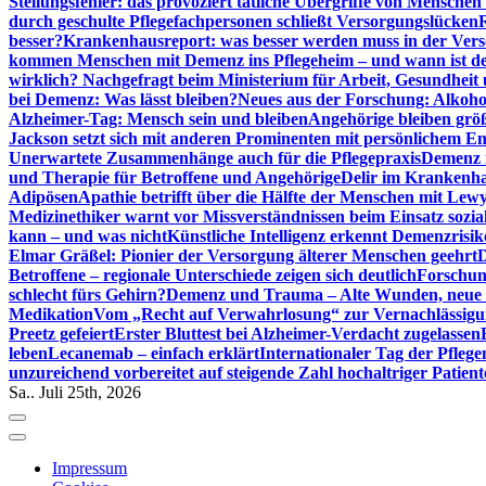
Stellungsfehler: das provoziert tätliche Übergriffe von Mensche
durch geschulte Pflegefachpersonen schließt Versorgungslücken
besser?
Krankenhausreport: was besser werden muss in der Ver
kommen Menschen mit Demenz ins Pflegeheim – und wann ist der
wirklich? Nachgefragt beim Ministerium für Arbeit, Gesundheit
bei Demenz: Was lässt bleiben?
Neues aus der Forschung: Alkoh
Alzheimer-Tag: Mensch sein und bleiben
Angehörige bleiben größ
Jackson setzt sich mit anderen Prominenten mit persönlichem E
Unerwartete Zusammenhänge auch für die Pflegepraxis
Demenz i
und Therapie für Betroffene und Angehörige
Delir im Krankenh
Adipösen
Apathie betrifft über die Hälfte der Menschen mit L
Medizinethiker warnt vor Missverständnissen beim Einsatz sozia
kann – und was nicht
Künstliche Intelligenz erkennt Demenzrisi
Elmar Gräßel: Pionier der Versorgung älterer Menschen geehrt
D
Betroffene – regionale Unterschiede zeigen sich deutlich
Forschun
schlecht fürs Gehirn?
Demenz und Trauma – Alte Wunden, neue H
Medikation
Vom „Recht auf Verwahrlosung“ zur Vernachlässig
Preetz gefeiert
Erster Bluttest bei Alzheimer-Verdacht zugelassen
leben
Lecanemab – einfach erklärt
Internationaler Tag der Pfleg
unzureichend vorbereitet auf steigende Zahl hochaltriger Patienten
Sa.. Juli 25th, 2026
Impressum