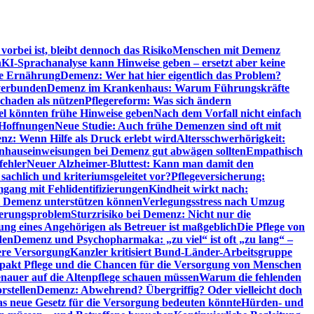
orbei ist, bleibt dennoch das Risiko
Menschen mit Demenz
n
KI-Sprachanalyse kann Hinweise geben – ersetzt aber keine
de Ernährung
Demenz: Wer hat hier eigentlich das Problem?
verbunden
Demenz im Krankenhaus: Warum Führungskräfte
chaden als nützen
Pflegereform: Was sich ändern
el könnten frühe Hinweise geben
Nach dem Vorfall nicht einfach
 Hoffnungen
Neue Studie: Auch frühe Demenzen sind oft mit
z: Wenn Hilfe als Druck erlebt wird
Altersschwerhörigkeit:
hauseinweisungen bei Demenz gut abwägen sollten
Empathisch
fehler
Neuer Alzheimer-Bluttest: Kann man damit den
achlich und kriteriumsgeleitet vor?
Pflegeversicherung:
mgang mit Fehlidentifizierungen
Kindheit wirkt nach:
i Demenz unterstützen können
Verlegungsstress nach Umzug
uerungsproblem
Sturzrisiko bei Demenz: Nicht nur die
ng eines Angehörigen als Betreuer ist maßgeblich
Die Pflege von
den
Demenz und Psychopharmaka: „zu viel“ ist oft „zu lang“ –
here Versorgung
Kanzler kritisiert Bund-Länder-Arbeitsgruppe
pakt Pflege und die Chancen für die Versorgung von Menschen
nauer auf die Altenpflege schauen müssen
Warum die fehlenden
rstellen
Demenz: Abwehrend? Übergriffig? Oder vielleicht doch
s neue Gesetz für die Versorgung bedeuten könnte
Hürden- und