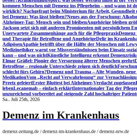
besser?
Krankenhausreport: was besser werden muss in der Ver
kommen Menschen mit Demenz ins Pflegeheim – und wann ist der
wirklich? Nachgefragt beim Ministerium für Arbeit, Gesundheit
bei Demenz: Was lässt bleiben?
Neues aus der Forschung: Alkoh
Alzheimer-Tag: Mensch sein und bleiben
Angehörige bleiben größ
Jackson setzt sich mit anderen Prominenten mit persönlichem E
Unerwartete Zusammenhänge auch für die Pflegepraxis
Demenz i
und Therapie für Betroffene und Angehörige
Delir im Krankenh
Adipösen
Apathie betrifft über die Hälfte der Menschen mit L
Medizinethiker warnt vor Missverständnissen beim Einsatz sozia
kann – und was nicht
Künstliche Intelligenz erkennt Demenzrisi
Elmar Gräßel: Pionier der Versorgung älterer Menschen geehrt
D
Betroffene – regionale Unterschiede zeigen sich deutlich
Forschun
schlecht fürs Gehirn?
Demenz und Trauma – Alte Wunden, neue H
Medikation
Vom „Recht auf Verwahrlosung“ zur Vernachlässig
Preetz gefeiert
Erster Bluttest bei Alzheimer-Verdacht zugelassen
leben
Lecanemab – einfach erklärt
Internationaler Tag der Pfleg
unzureichend vorbereitet auf steigende Zahl hochaltriger Patienten
Sa.. Juli 25th, 2026
Demenz im Krankenhaus
demenz-zeitung.de / demenz-im-krankenhaus.de / demenz-nrw.de