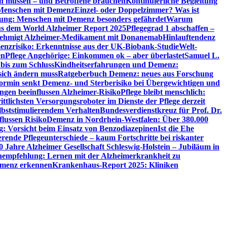
en müssen – und Betroffene brauchen
Kontinuierliche Begleitung
t Menschen mit Demenz
Einzel- oder Doppelzimmer? Was ist
utung: Menschen mit Demenz besonders gefährdet
Warum
aus dem World Alzheimer Report 2025
Pflegegrad 1 abschaffen –
ehmigt Alzheimer-Medikament mit Donanemab
Hinlauftendenz
menzrisiko: Erkenntnisse aus der UK-Biobank-Studie
Welt-
en
Pflege Angehörige: Einkommen ok – aber überlastet
Samuel L.
 bis zum Schluss
Kindheitserfahrungen und Demenz:
sich ändern muss
Ratgeberbuch Demenz: neues aus Forschung
ormin senkt Demenz- und Sterberisiko bei Übergewichtigen und
ungen beeinflussen Alzheimer-Risiko
Pflege bleibt menschlich:
rittlichsten Versorgungsroboter im Dienste der Pflege derzeit
lbststimulierendem Verhalten
Bundesverdienstkreuz für Prof. Dr.
flussen Risiko
Demenz in Nordrhein-Westfalen: Über 380.000
: Vorsicht beim Einsatz von Benzodiazepinen
Ist die Ehe
erende Pflegeunterschiede – kaum Fortschritte bei riskanter
0 Jahre Alzheimer Gesellschaft Schleswig-Holstein – Jubiläum in
empfehlung: Lernen mit der Alzheimerkrankheit zu
Demenz erkennen
Krankenhaus-Report 2025: Kliniken