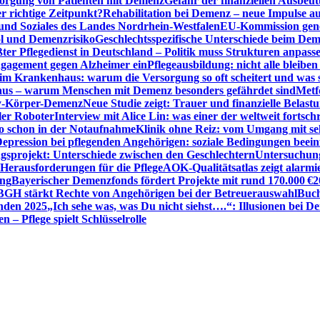
sorgung von Patienten mit Demenz
Gefahr der finanziellen Ausbe
 richtige Zeitpunkt?
Rehabilitation bei Demenz – neue Impulse 
 und Soziales des Landes Nordrhein-Westfalen
EU-Kommission gen
ol und Demenzrisiko
Geschlechtsspezifische Unterschiede beim De
ter Pflegedienst in Deutschland – Politik muss Strukturen anpass
ngagement gegen Alzheimer ein
Pflegeausbildung: nicht alle bleiben
m Krankenhaus: warum die Versorgung so oft scheitert und was 
aus – warum Menschen mit Demenz besonders gefährdet sind
Metf
ewy-Körper-Demenz
Neue Studie zeigt: Trauer und finanzielle Belast
ler Roboter
Interview mit Alice Lin: was einer der weltweit fortsch
ko schon in der Notaufnahme
Klinik ohne Reiz: vom Umgang mit se
epression bei pflegenden Angehörigen: soziale Bedingungen beein
gsprojekt: Unterschiede zwischen den Geschlechtern
Untersuchung
erausforderungen für die Pflege
AOK-Qualitätsatlas zeigt alarmi
ung
Bayerischer Demenzfonds fördert Projekte mit rund 170.000 €
2
BGH stärkt Rechte von Angehörigen bei der Betreuerauswahl
Buch
enden 2025
„Ich sehe was, was Du nicht siehst….“: Illusionen bei 
 – Pflege spielt Schlüsselrolle