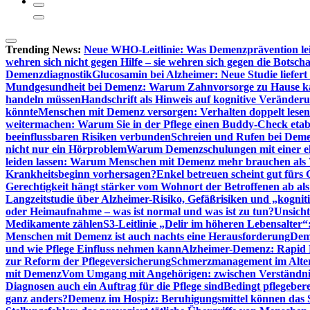
Trending News:
Neue WHO-Leitlinie: Was Demenzprävention lei
wehren sich nicht gegen Hilfe – sie wehren sich gegen die Botscha
Demenzdiagnostik
Glucosamin bei Alzheimer: Neue Studie liefer
Mundgesundheit bei Demenz: Warum Zahnvorsorge zu Hause
handeln müssen
Handschrift als Hinweis auf kognitive Veränder
könnte
Menschen mit Demenz versorgen: Verhalten doppelt lesen
weitermachen: Warum Sie in der Pflege einen Buddy-Check etabl
beeinflussbaren Risiken verbunden
Schreien und Rufen bei Demen
nicht nur ein Hörproblem
Warum Demenzschulungen mit einer eh
leiden lassen: Warum Menschen mit Demenz mehr brauchen als 
Krankheitsbeginn vorhersagen?
Enkel betreuen scheint gut fürs 
Gerechtigkeit hängt stärker vom Wohnort der Betroffenen ab al
Langzeitstudie über Alzheimer-Risiko, Gefäßrisiken und „kognit
oder Heimaufnahme – was ist normal und was ist zu tun?
Unsich
Medikamente zählen
S3-Leitlinie „Delir im höheren Lebensalter“
Menschen mit Demenz ist auch nachts eine Herausforderung
Deme
und wie Pflege Einfluss nehmen kann
Alzheimer-Demenz: Rapid Re
zur Reform der Pflegeversicherung
Schmerzmanagement im Alter n
mit Demenz
Vom Umgang mit Angehörigen: zwischen Verständni
Diagnosen auch ein Auftrag für die Pflege sind
Bedingt pflegebere
ganz anders?
Demenz im Hospiz: Beruhigungsmittel können das S