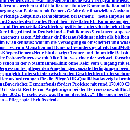
n mit Demenz
MCI: Was intergenerationelle Aktiv-Programme leist
Relevant sprechen statt diskutieren: situative Kommunikation mi
sorgung von Patienten mit Demenz
Gefahr der finanziellen Ausbe
 richtige Zeitpunkt?
Rehabilitation bei Demenz – neue Impulse 
 und Soziales des Landes Nordrhein-Westfalen
EU-Kommission gen
ol und Demenzrisiko
Geschlechtsspezifische Unterschiede beim De
ter Pflegedienst in Deutschland – Politik muss Strukturen anpass
ngagement gegen Alzheimer ein
Pflegeausbildung: nicht alle bleiben
m Krankenhaus: warum die Versorgung so oft scheitert und was 
aus – warum Menschen mit Demenz besonders gefährdet sind
Metf
ewy-Körper-Demenz
Neue Studie zeigt: Trauer und finanzielle Belast
ler Roboter
Interview mit Alice Lin: was einer der weltweit fortsch
ko schon in der Notaufnahme
Klinik ohne Reiz: vom Umgang mit se
epression bei pflegenden Angehörigen: soziale Bedingungen beein
gsprojekt: Unterschiede zwischen den Geschlechtern
Untersuchung
erausforderungen für die Pflege
AOK-Qualitätsatlas zeigt alarmi
ung
Bayerischer Demenzfonds fördert Projekte mit rund 170.000 €
2
BGH stärkt Rechte von Angehörigen bei der Betreuerauswahl
Buch
enden 2025
„Ich sehe was, was Du nicht siehst….“: Illusionen bei 
 – Pflege spielt Schlüsselrolle