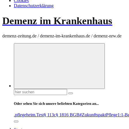
Cookies
Datenschutzerklärung
Demenz im Krankenhaus
demenz-zeitung.de / demenz-im-krankenhaus.de / demenz-nrw.de
Suchen
nach:
Oder sehen Sie sich unsere beliebten Kategorien an...
.pflegeheim
.Test
§ 113c
§ 1816 BGB
#ZukunftspaktPflege
1:1-B