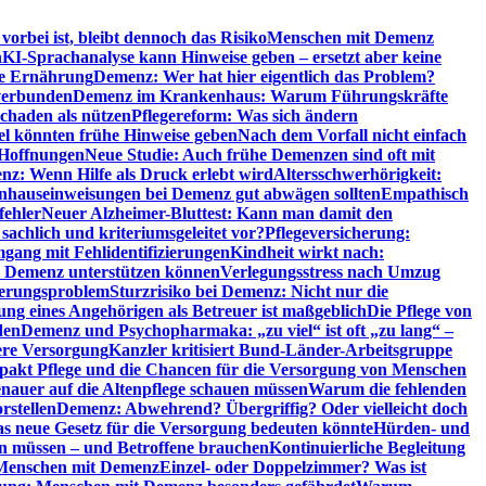
orbei ist, bleibt dennoch das Risiko
Menschen mit Demenz
n
KI-Sprachanalyse kann Hinweise geben – ersetzt aber keine
de Ernährung
Demenz: Wer hat hier eigentlich das Problem?
verbunden
Demenz im Krankenhaus: Warum Führungskräfte
chaden als nützen
Pflegereform: Was sich ändern
el könnten frühe Hinweise geben
Nach dem Vorfall nicht einfach
 Hoffnungen
Neue Studie: Auch frühe Demenzen sind oft mit
z: Wenn Hilfe als Druck erlebt wird
Altersschwerhörigkeit:
hauseinweisungen bei Demenz gut abwägen sollten
Empathisch
fehler
Neuer Alzheimer-Bluttest: Kann man damit den
achlich und kriteriumsgeleitet vor?
Pflegeversicherung:
mgang mit Fehlidentifizierungen
Kindheit wirkt nach:
i Demenz unterstützen können
Verlegungsstress nach Umzug
uerungsproblem
Sturzrisiko bei Demenz: Nicht nur die
ng eines Angehörigen als Betreuer ist maßgeblich
Die Pflege von
den
Demenz und Psychopharmaka: „zu viel“ ist oft „zu lang“ –
here Versorgung
Kanzler kritisiert Bund-Länder-Arbeitsgruppe
pakt Pflege und die Chancen für die Versorgung von Menschen
nauer auf die Altenpflege schauen müssen
Warum die fehlenden
rstellen
Demenz: Abwehrend? Übergriffig? Oder vielleicht doch
s neue Gesetz für die Versorgung bedeuten könnte
Hürden- und
en müssen – und Betroffene brauchen
Kontinuierliche Begleitung
t Menschen mit Demenz
Einzel- oder Doppelzimmer? Was ist