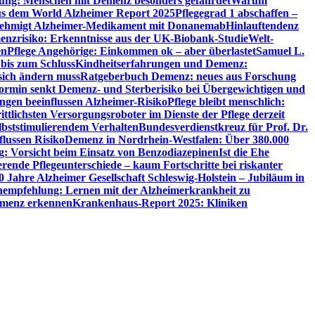
utung: Menschen mit Demenz besonders gefährdet
Warum
aus dem World Alzheimer Report 2025
Pflegegrad 1 abschaffen –
ehmigt Alzheimer-Medikament mit Donanemab
Hinlauftendenz
menzrisiko: Erkenntnisse aus der UK-Biobank-Studie
Welt-
en
Pflege Angehörige: Einkommen ok – aber überlastet
Samuel L.
 bis zum Schluss
Kindheitserfahrungen und Demenz:
sich ändern muss
Ratgeberbuch Demenz: neues aus Forschung
ormin senkt Demenz- und Sterberisiko bei Übergewichtigen und
ungen beeinflussen Alzheimer-Risiko
Pflege bleibt menschlich:
rittlichsten Versorgungsroboter im Dienste der Pflege derzeit
lbststimulierendem Verhalten
Bundesverdienstkreuz für Prof. Dr.
flussen Risiko
Demenz in Nordrhein-Westfalen: Über 380.000
: Vorsicht beim Einsatz von Benzodiazepinen
Ist die Ehe
erende Pflegeunterschiede – kaum Fortschritte bei riskanter
0 Jahre Alzheimer Gesellschaft Schleswig-Holstein – Jubiläum in
empfehlung: Lernen mit der Alzheimerkrankheit zu
Demenz erkennen
Krankenhaus-Report 2025: Kliniken