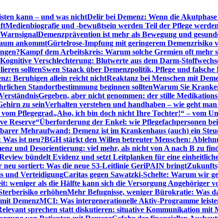
sten kann – und was nicht
Delir bei Demenz: Wenn die Akutphase v
ft
Medienbiografie und -bewußtsein werden Teil der Pflege werde
t Warnsignal
Demenzprävention ist mehr als Bewegung und gesun
 kaum ankommt
Gürtelrose-Impfung mit geringerem Demenzrisiko 
ungen?
Kampf dem Arbeitskreis: Warum solche Gremien oft mehr s
Kognitive Verschlechterung: Blutwerte aus dem Darm-Stoffwechs
ieren sollten
Swen Staack über Demenzpolitik, Pflege und falsche
z: Beruhigen allein reicht nicht
Reaktanz bei Menschen mit Demen
rlichen Standortbestimmung beginnen sollten
Warum Sie Kranken
Verständnis
Gegeben, aber nicht genommen: der stille Medikations
Gehirn zu sein
Verhalten verstehen und handhaben – wie geht man s
s vom Pflegegrad
„Also, ich bin doch nicht Ihre Tochter!“ – vom U
ive Reserve“
Überforderung der Enkel: wie Pflegefachpersonen be
tbarer Mehraufwand: Demenz ist im Krankenhaus (auch) ein Ste
: Was ist neu?
BGH stärkt den Willen betreuter Menschen: Ablehnu
nz und Desorientierung: viel mehr, als nicht von A nach B zu fin
view bündelt Evidenz und setzt Leitplanken für eine einheitlic
eu sortiert: Was die neue S3-Leitlinie GeriPAIN bringt
Zukunfts
s und Verteidigung
Caritas gegen Sawatzki-Schelte: Warum wir ge
it: weniger als die Hälfte kann sich die Versorgung Angehöriger vo
terberisiko erhöhen
Mehr Befugnisse, weniger Bürokratie: Was da
n mit Demenz
MCI: Was intergenerationelle Aktiv-Programme leist
Relevant sprechen statt diskutieren: situative Kommunikation mi