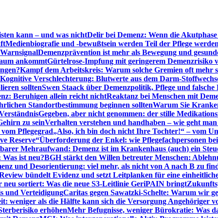
sten kann – und was nicht
Delir bei Demenz: Wenn die Akutphase v
ft
Medienbiografie und -bewußtsein werden Teil der Pflege werde
t Warnsignal
Demenzprävention ist mehr als Bewegung und gesun
 kaum ankommt
Gürtelrose-Impfung mit geringerem Demenzrisiko 
ungen?
Kampf dem Arbeitskreis: Warum solche Gremien oft mehr s
Kognitive Verschlechterung: Blutwerte aus dem Darm-Stoffwechs
ieren sollten
Swen Staack über Demenzpolitik, Pflege und falsche
z: Beruhigen allein reicht nicht
Reaktanz bei Menschen mit Demen
rlichen Standortbestimmung beginnen sollten
Warum Sie Kranken
Verständnis
Gegeben, aber nicht genommen: der stille Medikations
Gehirn zu sein
Verhalten verstehen und handhaben – wie geht man s
s vom Pflegegrad
„Also, ich bin doch nicht Ihre Tochter!“ – vom U
ive Reserve“
Überforderung der Enkel: wie Pflegefachpersonen be
tbarer Mehraufwand: Demenz ist im Krankenhaus (auch) ein Ste
: Was ist neu?
BGH stärkt den Willen betreuter Menschen: Ablehnu
nz und Desorientierung: viel mehr, als nicht von A nach B zu fin
view bündelt Evidenz und setzt Leitplanken für eine einheitlic
eu sortiert: Was die neue S3-Leitlinie GeriPAIN bringt
Zukunfts
s und Verteidigung
Caritas gegen Sawatzki-Schelte: Warum wir ge
it: weniger als die Hälfte kann sich die Versorgung Angehöriger vo
terberisiko erhöhen
Mehr Befugnisse, weniger Bürokratie: Was da