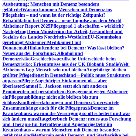
Ausbeutung: Menschen mit Demenz besonders
gefährdet
Warum kommen Menschen mit Demenz ins
Pflegeheim – und wann ist der richtige Zeitpunkt?
Rehabilitation bei Demenz – neue Impulse aus dem World
Alzheimer Report 2025
Pflegegrad 1 abschaffen – wirklich?
Nachgefragt beim Ministerium für Arbeit, Gesundheit und
Soziales des Landes Nordrhein-Westfalen
EU-Kommission
genehmigt Alzheimer-Medikament mit
Donanemab
Hinlauftendenz bei Demenz: Was lässt bleiben?
Neues aus der Forschung: Alkohol und
Demenzrisiko
Geschlechtsspezifische Unterschiede beim
Demenzrisiko: Erkenntnisse aus der UK-Biobank-Studie
Welt-
Alzheimer-Tag: Mensch sein und bleiben
Angehörige bleiben
größter Pflegedienst in Deutschland – Politik muss Strukturen
anpassen
Pflege Angehörige: Einkommen ok – aber
überlastet
Samuel L. Jackson setzt sich mit anderen
Prominenten mit persönlichem Engagement gegen Alzheimer
ein
Pflegeausbildung: nicht alle bleiben bis zum
Schluss
Kindheitserfahrungen und Demenz: Unerwartete
Zusammenhänge auch für die Pflegepraxis
Demenz im
Krankenhaus: warum die Versorgung so oft scheitert und was
sich ändern muss
Ratgeberbuch Demenz: neues aus Forschung
und Therapie für Betroffene und Angehörige
Delir im
Krankenhaus – warum Menschen mit Demenz besonders
gefährdet sind
Metformin senkt Demenz- und Sterberisiko bei