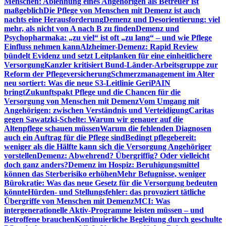
Menschen: Ablehnung eines Angehörigen als Betreuer ist
maßgeblich
Die Pflege von Menschen mit Demenz ist auch
nachts eine Herausforderung
Demenz und Desorientierung: viel
mehr, als nicht von A nach B zu finden
Demenz und
Psychopharmaka: „zu viel“ ist oft „zu lang“ – und wie Pflege
Einfluss nehmen kann
Alzheimer-Demenz: Rapid Review
bündelt Evidenz und setzt Leitplanken für eine einheitlichere
Versorgung
Kanzler kritisiert Bund-Länder-Arbeitsgruppe zur
Reform der Pflegeversicherung
Schmerzmanagement im Alter
neu sortiert: Was die neue S3-Leitlinie GeriPAIN
bringt
Zukunftspakt Pflege und die Chancen für die
Versorgung von Menschen mit Demenz
Vom Umgang mit
Angehörigen: zwischen Verständnis und Verteidigung
Caritas
gegen Sawatzki-Schelte: Warum wir genauer auf die
Altenpflege schauen müssen
Warum die fehlenden Diagnosen
auch ein Auftrag für die Pflege sind
Bedingt pflegebereit:
weniger als die Hälfte kann sich die Versorgung Angehöriger
vorstellen
Demenz: Abwehrend? Übergriffig? Oder vielleicht
doch ganz anders?
Demenz im Hospiz: Beruhigungsmittel
können das Sterberisiko erhöhen
Mehr Befugnisse, weniger
Bürokratie: Was das neue Gesetz für die Versorgung bedeuten
könnte
Hürden- und Stellungsfehler: das provoziert tätliche
Übergriffe von Menschen mit Demenz
MCI: Was
intergenerationelle Aktiv-Programme leisten müssen – und
Betroffene brauchen
Kontinuierliche Begleitung durch geschulte