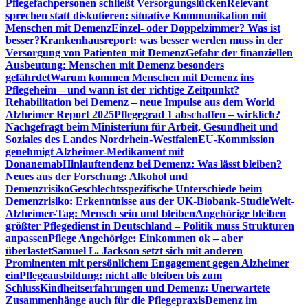
Pflegefachpersonen schließt Versorgungslücken
Relevant
sprechen statt diskutieren: situative Kommunikation mit
Menschen mit Demenz
Einzel- oder Doppelzimmer? Was ist
besser?
Krankenhausreport: was besser werden muss in der
Versorgung von Patienten mit Demenz
Gefahr der finanziellen
Ausbeutung: Menschen mit Demenz besonders
gefährdet
Warum kommen Menschen mit Demenz ins
Pflegeheim – und wann ist der richtige Zeitpunkt?
Rehabilitation bei Demenz – neue Impulse aus dem World
Alzheimer Report 2025
Pflegegrad 1 abschaffen – wirklich?
Nachgefragt beim Ministerium für Arbeit, Gesundheit und
Soziales des Landes Nordrhein-Westfalen
EU-Kommission
genehmigt Alzheimer-Medikament mit
Donanemab
Hinlauftendenz bei Demenz: Was lässt bleiben?
Neues aus der Forschung: Alkohol und
Demenzrisiko
Geschlechtsspezifische Unterschiede beim
Demenzrisiko: Erkenntnisse aus der UK-Biobank-Studie
Welt-
Alzheimer-Tag: Mensch sein und bleiben
Angehörige bleiben
größter Pflegedienst in Deutschland – Politik muss Strukturen
anpassen
Pflege Angehörige: Einkommen ok – aber
überlastet
Samuel L. Jackson setzt sich mit anderen
Prominenten mit persönlichem Engagement gegen Alzheimer
ein
Pflegeausbildung: nicht alle bleiben bis zum
Schluss
Kindheitserfahrungen und Demenz: Unerwartete
Zusammenhänge auch für die Pflegepraxis
Demenz im