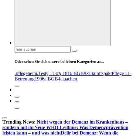
Suchen
nach:
Oder sehen Sie sich unsere beliebten Kategorien an...
.pflegeheim
.Test
§ 113c
§ 1816 BGB
#ZukunftspaktPflege
1:1-
Betreuung
1906a BGB
4at
aachen
Trending News:
Nicht wegen der Demenz im Krankenhaus –
sondern mit ihr
Neue WHO-Leitlinie: Was Demenzprävention
leisten kann – und was nicht
Delir bei Demenz: Wenn die