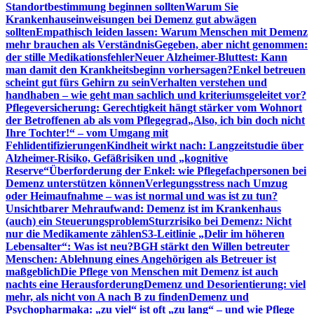
Standortbestimmung beginnen sollten
Warum Sie
Krankenhauseinweisungen bei Demenz gut abwägen
sollten
Empathisch leiden lassen: Warum Menschen mit Demenz
mehr brauchen als Verständnis
Gegeben, aber nicht genommen:
der stille Medikationsfehler
Neuer Alzheimer-Bluttest: Kann
man damit den Krankheitsbeginn vorhersagen?
Enkel betreuen
scheint gut fürs Gehirn zu sein
Verhalten verstehen und
handhaben – wie geht man sachlich und kriteriumsgeleitet vor?
Pflegeversicherung: Gerechtigkeit hängt stärker vom Wohnort
der Betroffenen ab als vom Pflegegrad
„Also, ich bin doch nicht
Ihre Tochter!“ – vom Umgang mit
Fehlidentifizierungen
Kindheit wirkt nach: Langzeitstudie über
Alzheimer-Risiko, Gefäßrisiken und „kognitive
Reserve“
Überforderung der Enkel: wie Pflegefachpersonen bei
Demenz unterstützen können
Verlegungsstress nach Umzug
oder Heimaufnahme – was ist normal und was ist zu tun?
Unsichtbarer Mehraufwand: Demenz ist im Krankenhaus
(auch) ein Steuerungsproblem
Sturzrisiko bei Demenz: Nicht
nur die Medikamente zählen
S3-Leitlinie „Delir im höheren
Lebensalter“: Was ist neu?
BGH stärkt den Willen betreuter
Menschen: Ablehnung eines Angehörigen als Betreuer ist
maßgeblich
Die Pflege von Menschen mit Demenz ist auch
nachts eine Herausforderung
Demenz und Desorientierung: viel
mehr, als nicht von A nach B zu finden
Demenz und
Psychopharmaka: „zu viel“ ist oft „zu lang“ – und wie Pflege