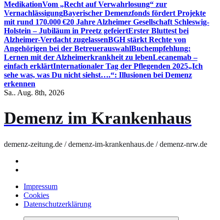
Medikation
Vom „Recht auf Verwahrlosung“ zur
Vernachlässigung
Bayerischer Demenzfonds fördert Projekte
mit rund 170.000 €
20 Jahre Alzheimer Gesellschaft Schleswig-
Holstein – Jubiläum in Preetz gefeiert
Erster Bluttest bei
Alzheimer-Verdacht zugelassen
BGH stärkt Rechte von
Angehörigen bei der Betreuerauswahl
Buchempfehlung:
Lernen mit der Alzheimerkrankheit zu leben
Lecanemab –
einfach erklärt
Internationaler Tag der Pflegenden 2025
„Ich
sehe was, was Du nicht siehst….“: Illusionen bei Demenz
erkennen
Sa.. Aug. 8th, 2026
Demenz im Krankenhaus
demenz-zeitung.de / demenz-im-krankenhaus.de / demenz-nrw.de
Impressum
Cookies
Datenschutzerklärung