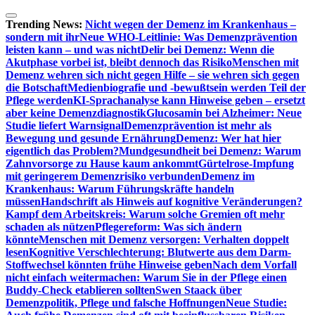
Zum
Inhalt
Trending News:
Nicht wegen der Demenz im Krankenhaus –
springen
sondern mit ihr
Neue WHO-Leitlinie: Was Demenzprävention
leisten kann – und was nicht
Delir bei Demenz: Wenn die
Akutphase vorbei ist, bleibt dennoch das Risiko
Menschen mit
Demenz wehren sich nicht gegen Hilfe – sie wehren sich gegen
die Botschaft
Medienbiografie und -bewußtsein werden Teil der
Pflege werden
KI-Sprachanalyse kann Hinweise geben – ersetzt
aber keine Demenzdiagnostik
Glucosamin bei Alzheimer: Neue
Studie liefert Warnsignal
Demenzprävention ist mehr als
Bewegung und gesunde Ernährung
Demenz: Wer hat hier
eigentlich das Problem?
Mundgesundheit bei Demenz: Warum
Zahnvorsorge zu Hause kaum ankommt
Gürtelrose-Impfung
mit geringerem Demenzrisiko verbunden
Demenz im
Krankenhaus: Warum Führungskräfte handeln
müssen
Handschrift als Hinweis auf kognitive Veränderungen?
Kampf dem Arbeitskreis: Warum solche Gremien oft mehr
schaden als nützen
Pflegereform: Was sich ändern
könnte
Menschen mit Demenz versorgen: Verhalten doppelt
lesen
Kognitive Verschlechterung: Blutwerte aus dem Darm-
Stoffwechsel könnten frühe Hinweise geben
Nach dem Vorfall
nicht einfach weitermachen: Warum Sie in der Pflege einen
Buddy-Check etablieren sollten
Swen Staack über
Demenzpolitik, Pflege und falsche Hoffnungen
Neue Studie: