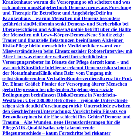
Krankenhaus: warum die Versorgung so oft scheitert und was
sich ändern muss
Ratgeberbuch Demenz: neues aus Forschung
und Therapie für Betroffene und Angehörige
Delir im
Krankenhaus – warum Menschen mit Demenz besonders
gefährdet sind
Metformin senkt Demenz- und Sterberisiko bei
Übergewichtigen und Adipösen
Apathie betrifft über die Hälfte
der Menschen mit Lewy-Körper-Demenz
Neue Studie zeigt:
Trauer und finanzielle Belastungen beeinflussen Alzheimer-
Risiko
Pflege bleibt menschlich: Medizinethiker warnt vor
Missverständnissen beim Einsatz sozialer Roboter
Interview mit
Alice Lin: was einer der weltweit fortschrittlichsten
Versorgungsroboter im Dienste der Pflege derzeit kann – und
was nicht
Künstliche Intelligenz erkennt Demenzrisiko schon in
der Notaufnahme
Klinik ohne Reiz: vom Umgang mit
selbststimulierendem Verhalten
Bundesverdienstkreuz für Prof.
Dr. Elmar Gräßel: Pionier der Versorgung älterer Menschen
geehrt
Depression bei pflegenden Angehörigen: soziale
Bedingungen beeinflussen Risiko
Demenz in Nordrhein-
Westfalen: Über 380.000 Betroffene – regionale Unterschiede
zeigen sich deutlich
Forschungsprojekt: Unterschiede zwischen
den Geschlechtern
Untersuchung: Vorsicht beim Einsatz von
Benzodiazepinen
Ist die Ehe schlecht fürs Gehirn?
Demenz und
Trauma – Alte Wunden, neue Herausforderungen für die
Pflege
AOK-Qualitätsatlas zeigt alarmierende
Pflegeunterschiede – kaum Fortschritte bei riskanter