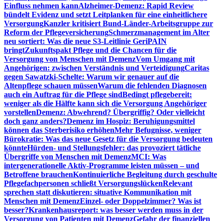
Einfluss nehmen kann
Alzheimer-Demenz: Rapid Review
bündelt Evidenz und setzt Leitplanken für eine einheitlichere
Versorgung
Kanzler kritisiert Bund-Länder-Arbeitsgruppe zur
Reform der Pflegeversicherung
Schmerzmanagement im Alter
neu sortiert: Was die neue S3-Leitlinie GeriPAIN
bringt
Zukunftspakt Pflege und die Chancen für die
Versorgung von Menschen mit Demenz
Vom Umgang mit
Angehörigen: zwischen Verständnis und Verteidigung
Caritas
gegen Sawatzki-Schelte: Warum wir genauer auf die
Altenpflege schauen müssen
Warum die fehlenden Diagnosen
auch ein Auftrag für die Pflege sind
Bedingt pflegebereit:
weniger als die Hälfte kann sich die Versorgung Angehöriger
vorstellen
Demenz: Abwehrend? Übergriffig? Oder vielleicht
doch ganz anders?
Demenz im Hospiz: Beruhigungsmittel
können das Sterberisiko erhöhen
Mehr Befugnisse, weniger
Bürokratie: Was das neue Gesetz für die Versorgung bedeuten
könnte
Hürden- und Stellungsfehler: das provoziert tätliche
Übergriffe von Menschen mit Demenz
MCI: Was
intergenerationelle Aktiv-Programme leisten müssen – und
Betroffene brauchen
Kontinuierliche Begleitung durch geschulte
Pflegefachpersonen schließt Versorgungslücken
Relevant
sprechen statt diskutieren: situative Kommunikation mit
Menschen mit Demenz
Einzel- oder Doppelzimmer? Was ist
besser?
Krankenhausreport: was besser werden muss in der
Versorgung von Patienten mit Demenz
Gefahr der finanziellen