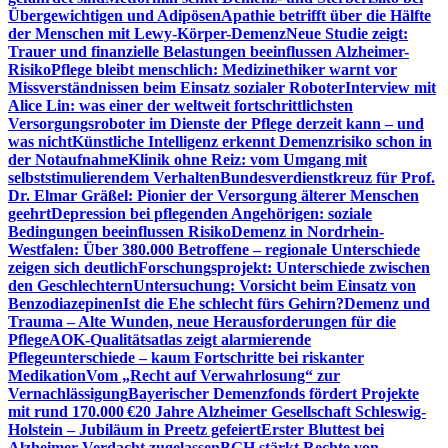
Übergewichtigen und Adipösen
Apathie betrifft über die Hälfte
der Menschen mit Lewy-Körper-Demenz
Neue Studie zeigt:
Trauer und finanzielle Belastungen beeinflussen Alzheimer-
Risiko
Pflege bleibt menschlich: Medizinethiker warnt vor
Missverständnissen beim Einsatz sozialer Roboter
Interview mit
Alice Lin: was einer der weltweit fortschrittlichsten
Versorgungsroboter im Dienste der Pflege derzeit kann – und
was nicht
Künstliche Intelligenz erkennt Demenzrisiko schon in
der Notaufnahme
Klinik ohne Reiz: vom Umgang mit
selbststimulierendem Verhalten
Bundesverdienstkreuz für Prof.
Dr. Elmar Gräßel: Pionier der Versorgung älterer Menschen
geehrt
Depression bei pflegenden Angehörigen: soziale
Bedingungen beeinflussen Risiko
Demenz in Nordrhein-
Westfalen: Über 380.000 Betroffene – regionale Unterschiede
zeigen sich deutlich
Forschungsprojekt: Unterschiede zwischen
den Geschlechtern
Untersuchung: Vorsicht beim Einsatz von
Benzodiazepinen
Ist die Ehe schlecht fürs Gehirn?
Demenz und
Trauma – Alte Wunden, neue Herausforderungen für die
Pflege
AOK-Qualitätsatlas zeigt alarmierende
Pflegeunterschiede – kaum Fortschritte bei riskanter
Medikation
Vom „Recht auf Verwahrlosung“ zur
Vernachlässigung
Bayerischer Demenzfonds fördert Projekte
mit rund 170.000 €
20 Jahre Alzheimer Gesellschaft Schleswig-
Holstein – Jubiläum in Preetz gefeiert
Erster Bluttest bei
Alzheimer-Verdacht zugelassen
BGH stärkt Rechte von