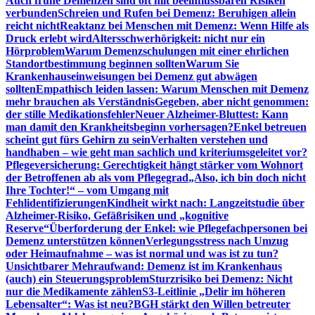
Auch frühe Demenzen sind oft mit beeinflussbaren Risiken
verbunden
Schreien und Rufen bei Demenz: Beruhigen allein
reicht nicht
Reaktanz bei Menschen mit Demenz: Wenn Hilfe als
Druck erlebt wird
Altersschwerhörigkeit: nicht nur ein
Hörproblem
Warum Demenzschulungen mit einer ehrlichen
Standortbestimmung beginnen sollten
Warum Sie
Krankenhauseinweisungen bei Demenz gut abwägen
sollten
Empathisch leiden lassen: Warum Menschen mit Demenz
mehr brauchen als Verständnis
Gegeben, aber nicht genommen:
der stille Medikationsfehler
Neuer Alzheimer-Bluttest: Kann
man damit den Krankheitsbeginn vorhersagen?
Enkel betreuen
scheint gut fürs Gehirn zu sein
Verhalten verstehen und
handhaben – wie geht man sachlich und kriteriumsgeleitet vor?
Pflegeversicherung: Gerechtigkeit hängt stärker vom Wohnort
der Betroffenen ab als vom Pflegegrad
„Also, ich bin doch nicht
Ihre Tochter!“ – vom Umgang mit
Fehlidentifizierungen
Kindheit wirkt nach: Langzeitstudie über
Alzheimer-Risiko, Gefäßrisiken und „kognitive
Reserve“
Überforderung der Enkel: wie Pflegefachpersonen bei
Demenz unterstützen können
Verlegungsstress nach Umzug
oder Heimaufnahme – was ist normal und was ist zu tun?
Unsichtbarer Mehraufwand: Demenz ist im Krankenhaus
(auch) ein Steuerungsproblem
Sturzrisiko bei Demenz: Nicht
nur die Medikamente zählen
S3-Leitlinie „Delir im höheren
Lebensalter“: Was ist neu?
BGH stärkt den Willen betreuter