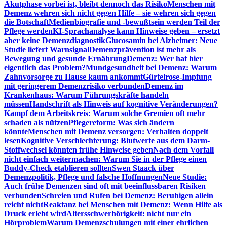
Akutphase vorbei ist, bleibt dennoch das Risiko
Menschen mit
Demenz wehren sich nicht gegen Hilfe – sie wehren sich gegen
die Botschaft
Medienbiografie und -bewußtsein werden Teil der
Pflege werden
KI-Sprachanalyse kann Hinweise geben – ersetzt
aber keine Demenzdiagnostik
Glucosamin bei Alzheimer: Neue
Studie liefert Warnsignal
Demenzprävention ist mehr als
Bewegung und gesunde Ernährung
Demenz: Wer hat hier
eigentlich das Problem?
Mundgesundheit bei Demenz: Warum
Zahnvorsorge zu Hause kaum ankommt
Gürtelrose-Impfung
mit geringerem Demenzrisiko verbunden
Demenz im
Krankenhaus: Warum Führungskräfte handeln
müssen
Handschrift als Hinweis auf kognitive Veränderungen?
Kampf dem Arbeitskreis: Warum solche Gremien oft mehr
schaden als nützen
Pflegereform: Was sich ändern
könnte
Menschen mit Demenz versorgen: Verhalten doppelt
lesen
Kognitive Verschlechterung: Blutwerte aus dem Darm-
Stoffwechsel könnten frühe Hinweise geben
Nach dem Vorfall
nicht einfach weitermachen: Warum Sie in der Pflege einen
Buddy-Check etablieren sollten
Swen Staack über
Demenzpolitik, Pflege und falsche Hoffnungen
Neue Studie:
Auch frühe Demenzen sind oft mit beeinflussbaren Risiken
verbunden
Schreien und Rufen bei Demenz: Beruhigen allein
reicht nicht
Reaktanz bei Menschen mit Demenz: Wenn Hilfe als
Druck erlebt wird
Altersschwerhörigkeit: nicht nur ein
Hörproblem
Warum Demenzschulungen mit einer ehrlichen