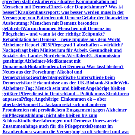
sprechen statt diskutieren: situative Kommunikation mit
Menschen mit Demenz
Einzel- oder Doppelzimmer? Was ist
besser?
Krankenhausreport: was besser werden muss in der
Versorgung von Patienten mit Demenz
Gefahr der finanziellen
Ausbeutung: Menschen mit Demenz besonders
gefährdet
Warum kommen Menschen mit Demenz ins
Pflegeheim – und wann ist der richtige Zeitpunkt?
Rehabilitation bei Demenz – neue Impulse aus dem World
Alzheimer Report 2025
Pflegegrad 1 abschaffen – wirklich?
Nachgefragt beim Ministerium für Arbeit, Gesundheit und
Soziales des Landes Nordrhein-Westfalen
EU-Kommission
genehmigt Alzheimer-Medikament mit
Donanemab
Hinlauftendenz bei Demenz: Was lässt bleiben?
Neues aus der Forschung: Alkohol und
Demenzrisiko
Geschlechtsspezifische Unterschiede beim
Demenzrisiko: Erkenntnisse aus der UK-Biobank-Studie
Welt-
Alzheimer-Tag: Mensch sein und bleiben
Angehörige bleiben
größter Pflegedienst in Deutschland – Politik muss Strukturen
anpassen
Pflege Angehörige: Einkommen ok – aber
überlastet
Samuel L. Jackson setzt sich mit anderen
Prominenten mit persönlichem Engagement gegen Alzheimer
ein
Pflegeausbildung: nicht alle bleiben bis zum
Schluss
Kindheitserfahrungen und Demenz: Unerwartete
Zusammenhänge auch für die Pflegepraxis
Demenz im
Krankenhaus: warum die Versorgung so oft scheitert und was