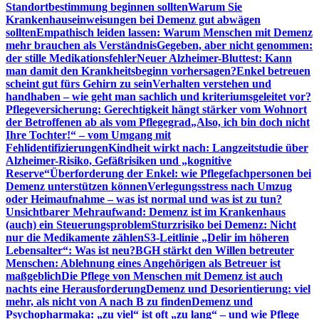
Standortbestimmung beginnen sollten
Warum Sie
Krankenhauseinweisungen bei Demenz gut abwägen
sollten
Empathisch leiden lassen: Warum Menschen mit Demenz
mehr brauchen als Verständnis
Gegeben, aber nicht genommen:
der stille Medikationsfehler
Neuer Alzheimer-Bluttest: Kann
man damit den Krankheitsbeginn vorhersagen?
Enkel betreuen
scheint gut fürs Gehirn zu sein
Verhalten verstehen und
handhaben – wie geht man sachlich und kriteriumsgeleitet vor?
Pflegeversicherung: Gerechtigkeit hängt stärker vom Wohnort
der Betroffenen ab als vom Pflegegrad
„Also, ich bin doch nicht
Ihre Tochter!“ – vom Umgang mit
Fehlidentifizierungen
Kindheit wirkt nach: Langzeitstudie über
Alzheimer-Risiko, Gefäßrisiken und „kognitive
Reserve“
Überforderung der Enkel: wie Pflegefachpersonen bei
Demenz unterstützen können
Verlegungsstress nach Umzug
oder Heimaufnahme – was ist normal und was ist zu tun?
Unsichtbarer Mehraufwand: Demenz ist im Krankenhaus
(auch) ein Steuerungsproblem
Sturzrisiko bei Demenz: Nicht
nur die Medikamente zählen
S3-Leitlinie „Delir im höheren
Lebensalter“: Was ist neu?
BGH stärkt den Willen betreuter
Menschen: Ablehnung eines Angehörigen als Betreuer ist
maßgeblich
Die Pflege von Menschen mit Demenz ist auch
nachts eine Herausforderung
Demenz und Desorientierung: viel
mehr, als nicht von A nach B zu finden
Demenz und
Psychopharmaka: „zu viel“ ist oft „zu lang“ – und wie Pflege