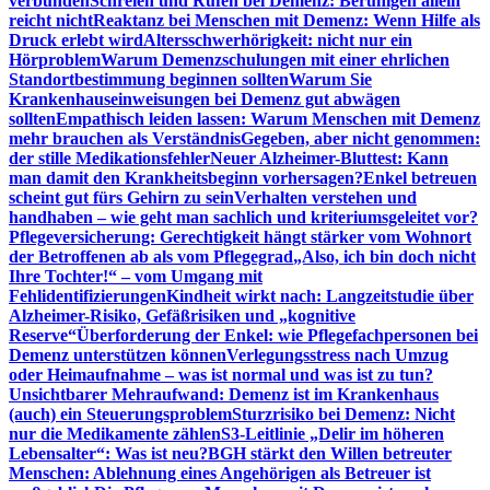
verbunden
Schreien und Rufen bei Demenz: Beruhigen allein
reicht nicht
Reaktanz bei Menschen mit Demenz: Wenn Hilfe als
Druck erlebt wird
Altersschwerhörigkeit: nicht nur ein
Hörproblem
Warum Demenzschulungen mit einer ehrlichen
Standortbestimmung beginnen sollten
Warum Sie
Krankenhauseinweisungen bei Demenz gut abwägen
sollten
Empathisch leiden lassen: Warum Menschen mit Demenz
mehr brauchen als Verständnis
Gegeben, aber nicht genommen:
der stille Medikationsfehler
Neuer Alzheimer-Bluttest: Kann
man damit den Krankheitsbeginn vorhersagen?
Enkel betreuen
scheint gut fürs Gehirn zu sein
Verhalten verstehen und
handhaben – wie geht man sachlich und kriteriumsgeleitet vor?
Pflegeversicherung: Gerechtigkeit hängt stärker vom Wohnort
der Betroffenen ab als vom Pflegegrad
„Also, ich bin doch nicht
Ihre Tochter!“ – vom Umgang mit
Fehlidentifizierungen
Kindheit wirkt nach: Langzeitstudie über
Alzheimer-Risiko, Gefäßrisiken und „kognitive
Reserve“
Überforderung der Enkel: wie Pflegefachpersonen bei
Demenz unterstützen können
Verlegungsstress nach Umzug
oder Heimaufnahme – was ist normal und was ist zu tun?
Unsichtbarer Mehraufwand: Demenz ist im Krankenhaus
(auch) ein Steuerungsproblem
Sturzrisiko bei Demenz: Nicht
nur die Medikamente zählen
S3-Leitlinie „Delir im höheren
Lebensalter“: Was ist neu?
BGH stärkt den Willen betreuter
Menschen: Ablehnung eines Angehörigen als Betreuer ist