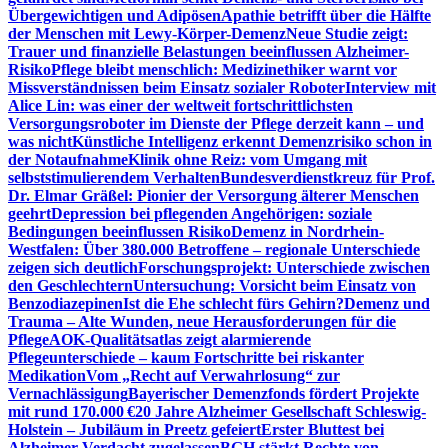
Übergewichtigen und Adipösen
Apathie betrifft über die Hälfte
der Menschen mit Lewy-Körper-Demenz
Neue Studie zeigt:
Trauer und finanzielle Belastungen beeinflussen Alzheimer-
Risiko
Pflege bleibt menschlich: Medizinethiker warnt vor
Missverständnissen beim Einsatz sozialer Roboter
Interview mit
Alice Lin: was einer der weltweit fortschrittlichsten
Versorgungsroboter im Dienste der Pflege derzeit kann – und
was nicht
Künstliche Intelligenz erkennt Demenzrisiko schon in
der Notaufnahme
Klinik ohne Reiz: vom Umgang mit
selbststimulierendem Verhalten
Bundesverdienstkreuz für Prof.
Dr. Elmar Gräßel: Pionier der Versorgung älterer Menschen
geehrt
Depression bei pflegenden Angehörigen: soziale
Bedingungen beeinflussen Risiko
Demenz in Nordrhein-
Westfalen: Über 380.000 Betroffene – regionale Unterschiede
zeigen sich deutlich
Forschungsprojekt: Unterschiede zwischen
den Geschlechtern
Untersuchung: Vorsicht beim Einsatz von
Benzodiazepinen
Ist die Ehe schlecht fürs Gehirn?
Demenz und
Trauma – Alte Wunden, neue Herausforderungen für die
Pflege
AOK-Qualitätsatlas zeigt alarmierende
Pflegeunterschiede – kaum Fortschritte bei riskanter
Medikation
Vom „Recht auf Verwahrlosung“ zur
Vernachlässigung
Bayerischer Demenzfonds fördert Projekte
mit rund 170.000 €
20 Jahre Alzheimer Gesellschaft Schleswig-
Holstein – Jubiläum in Preetz gefeiert
Erster Bluttest bei
Alzheimer-Verdacht zugelassen
BGH stärkt Rechte von