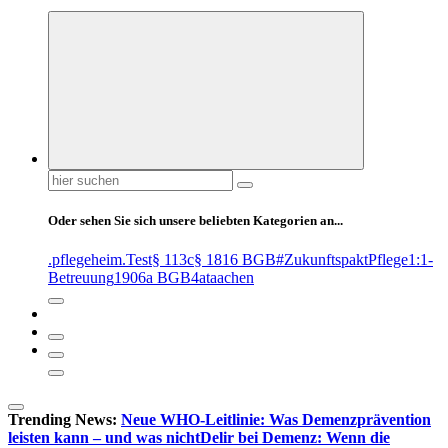
Suchen
nach:
Oder sehen Sie sich unsere beliebten Kategorien an...
.pflegeheim
.Test
§ 113c
§ 1816 BGB
#ZukunftspaktPflege
1:1-
Betreuung
1906a BGB
4at
aachen
Trending News:
Neue WHO-Leitlinie: Was Demenzprävention
leisten kann – und was nicht
Delir bei Demenz: Wenn die