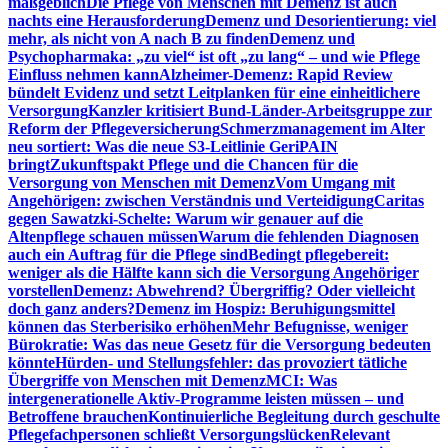
maßgeblich
Die Pflege von Menschen mit Demenz ist auch
nachts eine Herausforderung
Demenz und Desorientierung: viel
mehr, als nicht von A nach B zu finden
Demenz und
Psychopharmaka: „zu viel“ ist oft „zu lang“ – und wie Pflege
Einfluss nehmen kann
Alzheimer-Demenz: Rapid Review
bündelt Evidenz und setzt Leitplanken für eine einheitlichere
Versorgung
Kanzler kritisiert Bund-Länder-Arbeitsgruppe zur
Reform der Pflegeversicherung
Schmerzmanagement im Alter
neu sortiert: Was die neue S3-Leitlinie GeriPAIN
bringt
Zukunftspakt Pflege und die Chancen für die
Versorgung von Menschen mit Demenz
Vom Umgang mit
Angehörigen: zwischen Verständnis und Verteidigung
Caritas
gegen Sawatzki-Schelte: Warum wir genauer auf die
Altenpflege schauen müssen
Warum die fehlenden Diagnosen
auch ein Auftrag für die Pflege sind
Bedingt pflegebereit:
weniger als die Hälfte kann sich die Versorgung Angehöriger
vorstellen
Demenz: Abwehrend? Übergriffig? Oder vielleicht
doch ganz anders?
Demenz im Hospiz: Beruhigungsmittel
können das Sterberisiko erhöhen
Mehr Befugnisse, weniger
Bürokratie: Was das neue Gesetz für die Versorgung bedeuten
könnte
Hürden- und Stellungsfehler: das provoziert tätliche
Übergriffe von Menschen mit Demenz
MCI: Was
intergenerationelle Aktiv-Programme leisten müssen – und
Betroffene brauchen
Kontinuierliche Begleitung durch geschulte
Pflegefachpersonen schließt Versorgungslücken
Relevant