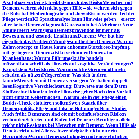
Akutphase vorbei ist, bleibt dennoch das Risiko
Menschen mit
Demenz wehren sich nicht gegen Hilfe – sie wehren sich gegen
die Botschaft
Medienbiografie und -bewußtsein werden Teil der
Pflege werden
KI-Sprachanalyse kann Hinweise geben – ersetzt
aber keine Demenzdiagnostik
Glucosamin bei Alzheimer: Neue
Studie liefert Warnsignal
Demenzprävention ist mehr als
Bewegung und gesunde Ernährung
Demenz: Wer hat hier
eigentlich das Problem?
Mundgesundheit bei Demenz: Warum
Zahnvorsorge zu Hause kaum ankommt
Gürtelrose-Impfung
mit geringerem Demenzrisiko verbunden
Demenz im
Krankenhaus: Warum Führungskräfte handeln
müssen
Handschrift als Hinweis auf kognitive Veränderungen?
Kampf dem Arbeitskreis: Warum solche Gremien oft mehr
schaden als nützen
Pflegereform: Was sich ändern
könnte
Menschen mit Demenz versorgen: Verhalten doppelt
lesen
Kognitive Verschlechterung: Blutwerte aus dem Darm-
Stoffwechsel könnten frühe Hinweise geben
Nach dem Vorfall
nicht einfach weitermachen: Warum Sie in der Pflege einen
Buddy-Check etablieren sollten
Swen Staack über
Demenzpolitik, Pflege und falsche Hoffnungen
Neue Studie:
Auch frühe Demenzen sind oft mit beeinflussbaren Risiken
verbunden
Schreien und Rufen bei Demenz: Beruhigen allein
reicht nicht
Reaktanz bei Menschen mit Demenz: Wenn Hilfe als
Druck erlebt wird
Altersschwerhörigkeit: nicht nur ein
Hörproblem
Warum Demenzschulungen mit einer ehrlichen