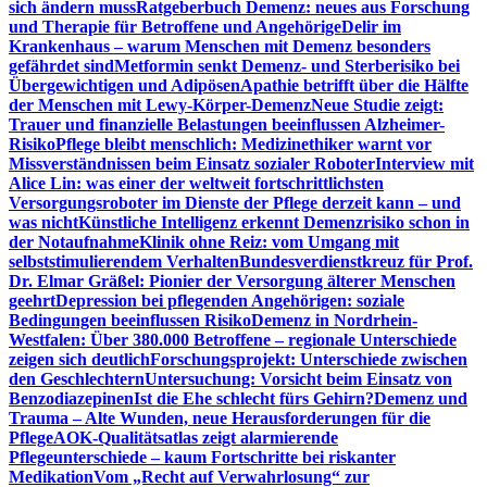
sich ändern muss
Ratgeberbuch Demenz: neues aus Forschung
und Therapie für Betroffene und Angehörige
Delir im
Krankenhaus – warum Menschen mit Demenz besonders
gefährdet sind
Metformin senkt Demenz- und Sterberisiko bei
Übergewichtigen und Adipösen
Apathie betrifft über die Hälfte
der Menschen mit Lewy-Körper-Demenz
Neue Studie zeigt:
Trauer und finanzielle Belastungen beeinflussen Alzheimer-
Risiko
Pflege bleibt menschlich: Medizinethiker warnt vor
Missverständnissen beim Einsatz sozialer Roboter
Interview mit
Alice Lin: was einer der weltweit fortschrittlichsten
Versorgungsroboter im Dienste der Pflege derzeit kann – und
was nicht
Künstliche Intelligenz erkennt Demenzrisiko schon in
der Notaufnahme
Klinik ohne Reiz: vom Umgang mit
selbststimulierendem Verhalten
Bundesverdienstkreuz für Prof.
Dr. Elmar Gräßel: Pionier der Versorgung älterer Menschen
geehrt
Depression bei pflegenden Angehörigen: soziale
Bedingungen beeinflussen Risiko
Demenz in Nordrhein-
Westfalen: Über 380.000 Betroffene – regionale Unterschiede
zeigen sich deutlich
Forschungsprojekt: Unterschiede zwischen
den Geschlechtern
Untersuchung: Vorsicht beim Einsatz von
Benzodiazepinen
Ist die Ehe schlecht fürs Gehirn?
Demenz und
Trauma – Alte Wunden, neue Herausforderungen für die
Pflege
AOK-Qualitätsatlas zeigt alarmierende
Pflegeunterschiede – kaum Fortschritte bei riskanter
Medikation
Vom „Recht auf Verwahrlosung“ zur