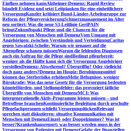
Einfluss nehmen kann
Alzheimer-Demenz: Rapid Review
bündelt Evidenz und setzt Leitplanken für eine einheitlichere
Versorgung
Kanzler kritisiert Bund-Länder-Arbeitsgruppe zur
Reform der Pflegeversicherung
Schmerzmanagement im Alter
neu sortiert: Was die neue S3-Leitlinie GeriPAIN
bringt
Zukunftspakt Pflege und die Chancen für die
Versorgung von Menschen mit Demenz
Vom Umgang mit
Angehörigen: zwischen Verständnis und Verteidigung
Caritas
gegen Sawatzki-Schelte: Warum wir genauer auf die
Altenpflege schauen müssen
Warum die fehlenden Diagnosen
auch ein Auftrag für die Pflege sind
Bedingt pflegebereit:
weniger als die Hälfte kann sich die Versorgung Angehöriger
vorstellen
Demenz: Abwehrend? Übergriffig? Oder vielleicht
doch ganz anders?
Demenz im Hospiz: Beruhigungsmittel
können das Sterberisiko erhöhen
Mehr Befugnisse, weniger
Bürokratie: Was das neue Gesetz für die Versorgung bedeuten
könnte
Hürden- und Stellungsfehler: das provoziert tätliche
Übergriffe von Menschen mit Demenz
MCI: Was
intergenerationelle Aktiv-Programme leisten müssen – und
Betroffene brauchen
Kontinuierliche Begleitung durch geschulte
Pflegefachpersonen schließt Versorgungslücken
Relevant
sprechen statt diskutieren: situative Kommunikation mit
Menschen mit Demenz
Einzel- oder Doppelzimmer? Was ist
besser?
Krankenhausreport: was besser werden muss in der
Versorgung von Patienten mit Demenz
Gefahr der finanziellen