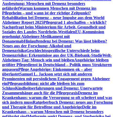
Ausbeutung: Menschen mit Demenz besonders
gefährdet
Warum kommen Menschen mit Demenz ins
Pflegeheim – und wann ist der richtige Zeitpunkt?
Rehabilitation bei Demenz – neue Impulse aus dem World
Alzheimer Report 2025
Pflegegrad 1 abschaffen – wirklich?
Nachgefragt beim Ministerium für Arbeit, Gesundheit und
Soziales des Landes Nordrhein-Westfalen
EU-Kommission
genehmigt Alzheimer-Medikament mit
Donanemab
Hinlauftendenz bei Demenz: Was lässt bleiben?
Neues aus der Forschung: Alkohol und
Demenzrisiko
Geschlechtsspezifische Unterschiede beim
Demenzrisiko: Erkenntnisse aus der UK-Biobank-Studie
Welt-
Alzheimer-Tag: Mensch sein und bleiben
Angehörige bleiben
größter Pflegedienst in Deutschland – Politik muss Strukturen
anpassen
Pflege Angehörige: Einkommen ok – aber
überlastet
Samuel L. Jackson setzt sich mit anderen
Prominenten mit persönlichem Engagement gegen Alzheimer
ein
Pflegeausbildung: nicht alle bleiben bis zum
Schluss
Kindheitserfahrungen und Demenz: Unerwartete
Zusammenhänge auch für die Pflegepraxis
Demenz im
Krankenhaus: warum die Versorgung so oft scheitert und was
sich ändern muss
Ratgeberbuch Demenz: neues aus Forschung
und Therapie für Betroffene und Angehörige
Delir im
Krankenhaus – warum Menschen mit Demenz besonders
gefährdet sind
Metformin senkt Demenz- und Sterberisiko bei