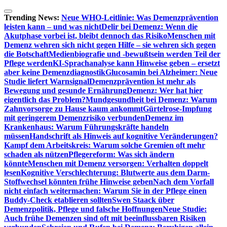
Zum
Inhalt
Trending News:
Neue WHO-Leitlinie: Was Demenzprävention
springen
leisten kann – und was nicht
Delir bei Demenz: Wenn die
Akutphase vorbei ist, bleibt dennoch das Risiko
Menschen mit
Demenz wehren sich nicht gegen Hilfe – sie wehren sich gegen
die Botschaft
Medienbiografie und -bewußtsein werden Teil der
Pflege werden
KI-Sprachanalyse kann Hinweise geben – ersetzt
aber keine Demenzdiagnostik
Glucosamin bei Alzheimer: Neue
Studie liefert Warnsignal
Demenzprävention ist mehr als
Bewegung und gesunde Ernährung
Demenz: Wer hat hier
eigentlich das Problem?
Mundgesundheit bei Demenz: Warum
Zahnvorsorge zu Hause kaum ankommt
Gürtelrose-Impfung
mit geringerem Demenzrisiko verbunden
Demenz im
Krankenhaus: Warum Führungskräfte handeln
müssen
Handschrift als Hinweis auf kognitive Veränderungen?
Kampf dem Arbeitskreis: Warum solche Gremien oft mehr
schaden als nützen
Pflegereform: Was sich ändern
könnte
Menschen mit Demenz versorgen: Verhalten doppelt
lesen
Kognitive Verschlechterung: Blutwerte aus dem Darm-
Stoffwechsel könnten frühe Hinweise geben
Nach dem Vorfall
nicht einfach weitermachen: Warum Sie in der Pflege einen
Buddy-Check etablieren sollten
Swen Staack über
Demenzpolitik, Pflege und falsche Hoffnungen
Neue Studie:
Auch frühe Demenzen sind oft mit beeinflussbaren Risiken