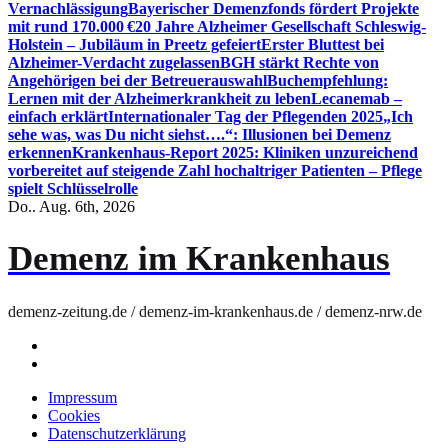
Vernachlässigung
Bayerischer Demenzfonds fördert Projekte
mit rund 170.000 €
20 Jahre Alzheimer Gesellschaft Schleswig-
Holstein – Jubiläum in Preetz gefeiert
Erster Bluttest bei
Alzheimer-Verdacht zugelassen
BGH stärkt Rechte von
Angehörigen bei der Betreuerauswahl
Buchempfehlung:
Lernen mit der Alzheimerkrankheit zu leben
Lecanemab –
einfach erklärt
Internationaler Tag der Pflegenden 2025
„Ich
sehe was, was Du nicht siehst….“: Illusionen bei Demenz
erkennen
Krankenhaus-Report 2025: Kliniken unzureichend
vorbereitet auf steigende Zahl hochaltriger Patienten – Pflege
spielt Schlüsselrolle
Do.. Aug. 6th, 2026
Demenz im Krankenhaus
demenz-zeitung.de / demenz-im-krankenhaus.de / demenz-nrw.de
Impressum
Cookies
Datenschutzerklärung