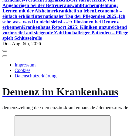
Angehörigen bei der Betreuerauswahl
Buchempfehlung:
Lernen mit der Alzheimerkrankheit zu leben
Lecanemab –
einfach erklärt
Internationaler Tag der Pflegenden 2025
„Ich
sehe was, was Du nicht siehst….“: Illusionen bei Demenz
erkennen
Krankenhaus-Report 2025: Kliniken unzureichend
vorbereitet auf steigende Zahl hochaltriger Patienten – Pflege
spielt Schlüsselrolle
Do.. Aug. 6th, 2026
Impressum
Cookies
Datenschutzerklärung
Demenz im Krankenhaus
demenz-zeitung.de / demenz-im-krankenhaus.de / demenz-nrw.de