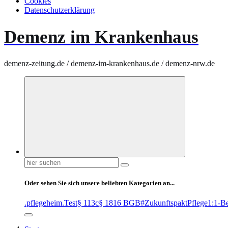
Cookies
Datenschutzerklärung
Demenz im Krankenhaus
demenz-zeitung.de / demenz-im-krankenhaus.de / demenz-nrw.de
Suchen
nach:
Oder sehen Sie sich unsere beliebten Kategorien an...
.pflegeheim
.Test
§ 113c
§ 1816 BGB
#ZukunftspaktPflege
1:1-B