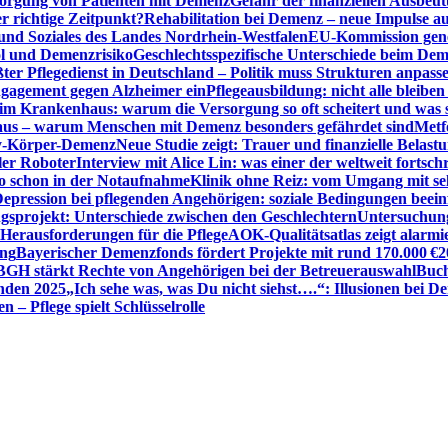
sorgung von Patienten mit Demenz
Gefahr der finanziellen Ausbe
 richtige Zeitpunkt?
Rehabilitation bei Demenz – neue Impulse 
 und Soziales des Landes Nordrhein-Westfalen
EU-Kommission gen
ol und Demenzrisiko
Geschlechtsspezifische Unterschiede beim De
ter Pflegedienst in Deutschland – Politik muss Strukturen anpass
ngagement gegen Alzheimer ein
Pflegeausbildung: nicht alle bleiben
m Krankenhaus: warum die Versorgung so oft scheitert und was 
aus – warum Menschen mit Demenz besonders gefährdet sind
Metf
ewy-Körper-Demenz
Neue Studie zeigt: Trauer und finanzielle Belast
ler Roboter
Interview mit Alice Lin: was einer der weltweit fortsch
ko schon in der Notaufnahme
Klinik ohne Reiz: vom Umgang mit se
epression bei pflegenden Angehörigen: soziale Bedingungen beein
gsprojekt: Unterschiede zwischen den Geschlechtern
Untersuchung
erausforderungen für die Pflege
AOK-Qualitätsatlas zeigt alarmi
ung
Bayerischer Demenzfonds fördert Projekte mit rund 170.000 €
2
BGH stärkt Rechte von Angehörigen bei der Betreuerauswahl
Buch
enden 2025
„Ich sehe was, was Du nicht siehst….“: Illusionen bei 
 – Pflege spielt Schlüsselrolle