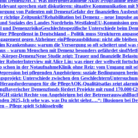
n mit Demenz
MCI: Was intergenerationelle Aktiv-Programme leist
Relevant sprechen statt diskutieren: situative Kommunikation mi
sorgung von Patienten mit Demenz
Gefahr der finanziellen Ausbe
 richtige Zeitpunkt?
Rehabilitation bei Demenz – neue Impulse 
 und Soziales des Landes Nordrhein-Westfalen
EU-Kommission gen
ol und Demenzrisiko
Geschlechtsspezifische Unterschiede beim De
ter Pflegedienst in Deutschland – Politik muss Strukturen anpass
ngagement gegen Alzheimer ein
Pflegeausbildung: nicht alle bleiben
m Krankenhaus: warum die Versorgung so oft scheitert und was 
aus – warum Menschen mit Demenz besonders gefährdet sind
Metf
ewy-Körper-Demenz
Neue Studie zeigt: Trauer und finanzielle Belast
ler Roboter
Interview mit Alice Lin: was einer der weltweit fortsch
ko schon in der Notaufnahme
Klinik ohne Reiz: vom Umgang mit se
epression bei pflegenden Angehörigen: soziale Bedingungen beein
gsprojekt: Unterschiede zwischen den Geschlechtern
Untersuchung
erausforderungen für die Pflege
AOK-Qualitätsatlas zeigt alarmi
ung
Bayerischer Demenzfonds fördert Projekte mit rund 170.000 €
2
BGH stärkt Rechte von Angehörigen bei der Betreuerauswahl
Buch
enden 2025
„Ich sehe was, was Du nicht siehst….“: Illusionen bei 
 – Pflege spielt Schlüsselrolle