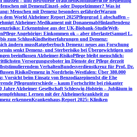
en müssen – und Betroffene brauchen
Kontinuierliche Begleitung
t Menschen mit Demenz
Einzel- oder Doppelzimmer? Was ist
utung: Menschen mit Demenz besonders gefährdet
Warum
aus dem World Alzheimer Report 2025
Pflegegrad 1 abschaffen –
ehmigt Alzheimer-Medikament mit Donanemab
Hinlauftendenz
menzrisiko: Erkenntnisse aus der UK-Biobank-Studie
Welt-
en
Pflege Angehörige: Einkommen ok – aber überlastet
Samuel L.
 bis zum Schluss
Kindheitserfahrungen und Demenz:
sich ändern muss
Ratgeberbuch Demenz: neues aus Forschung
ormin senkt Demenz- und Sterberisiko bei Übergewichtigen und
ungen beeinflussen Alzheimer-Risiko
Pflege bleibt menschlich:
rittlichsten Versorgungsroboter im Dienste der Pflege derzeit
lbststimulierendem Verhalten
Bundesverdienstkreuz für Prof. Dr.
flussen Risiko
Demenz in Nordrhein-Westfalen: Über 380.000
: Vorsicht beim Einsatz von Benzodiazepinen
Ist die Ehe
erende Pflegeunterschiede – kaum Fortschritte bei riskanter
0 Jahre Alzheimer Gesellschaft Schleswig-Holstein – Jubiläum in
empfehlung: Lernen mit der Alzheimerkrankheit zu
Demenz erkennen
Krankenhaus-Report 2025: Kliniken