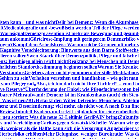
sten kann – und was nicht
Delir bei Demenz: Wenn die Akutphase v
ft
Medienbiografie und -bewußtsein werden Teil der Pflege werde
t Warnsignal
Demenzprävention ist mehr als Bewegung und gesun
 kaum ankommt
Gürtelrose-Impfung mit geringerem Demenzrisiko 
ungen?
Kampf dem Arbeitskreis: Warum solche Gremien oft mehr s
Kognitive Verschlechterung: Blutwerte aus dem Darm-Stoffwechs
ieren sollten
Swen Staack über Demenzpolitik, Pflege und falsche
z: Beruhigen allein reicht nicht
Reaktanz bei Menschen mit Demen
rlichen Standortbestimmung beginnen sollten
Warum Sie Kranken
Verständnis
Gegeben, aber nicht genommen: der stille Medikations
Gehirn zu sein
Verhalten verstehen und handhaben – wie geht man s
s vom Pflegegrad
„Also, ich bin doch nicht Ihre Tochter!“ – vom U
ive Reserve“
Überforderung der Enkel: wie Pflegefachpersonen be
tbarer Mehraufwand: Demenz ist im Krankenhaus (auch) ein Ste
: Was ist neu?
BGH stärkt den Willen betreuter Menschen: Ablehnu
nz und Desorientierung: viel mehr, als nicht von A nach B zu fin
view bündelt Evidenz und setzt Leitplanken für eine einheitlic
eu sortiert: Was die neue S3-Leitlinie GeriPAIN bringt
Zukunfts
s und Verteidigung
Caritas gegen Sawatzki-Schelte: Warum wir ge
it: weniger als die Hälfte kann sich die Versorgung Angehöriger vo
terberisiko erhöhen
Mehr Befugnisse, weniger Bürokratie: Was da