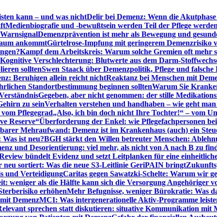
sten kann – und was nicht
Delir bei Demenz: Wenn die Akutphase v
ft
Medienbiografie und -bewußtsein werden Teil der Pflege werde
t Warnsignal
Demenzprävention ist mehr als Bewegung und gesun
 kaum ankommt
Gürtelrose-Impfung mit geringerem Demenzrisiko 
ungen?
Kampf dem Arbeitskreis: Warum solche Gremien oft mehr s
Kognitive Verschlechterung: Blutwerte aus dem Darm-Stoffwechs
ieren sollten
Swen Staack über Demenzpolitik, Pflege und falsche
z: Beruhigen allein reicht nicht
Reaktanz bei Menschen mit Demen
rlichen Standortbestimmung beginnen sollten
Warum Sie Kranken
Verständnis
Gegeben, aber nicht genommen: der stille Medikations
Gehirn zu sein
Verhalten verstehen und handhaben – wie geht man s
s vom Pflegegrad
„Also, ich bin doch nicht Ihre Tochter!“ – vom U
ive Reserve“
Überforderung der Enkel: wie Pflegefachpersonen be
tbarer Mehraufwand: Demenz ist im Krankenhaus (auch) ein Ste
: Was ist neu?
BGH stärkt den Willen betreuter Menschen: Ablehnu
nz und Desorientierung: viel mehr, als nicht von A nach B zu fin
view bündelt Evidenz und setzt Leitplanken für eine einheitlic
eu sortiert: Was die neue S3-Leitlinie GeriPAIN bringt
Zukunfts
s und Verteidigung
Caritas gegen Sawatzki-Schelte: Warum wir ge
it: weniger als die Hälfte kann sich die Versorgung Angehöriger vo
terberisiko erhöhen
Mehr Befugnisse, weniger Bürokratie: Was da
n mit Demenz
MCI: Was intergenerationelle Aktiv-Programme leist
Relevant sprechen statt diskutieren: situative Kommunikation mi