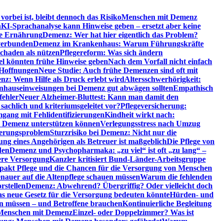
orbei ist, bleibt dennoch das Risiko
Menschen mit Demenz
n
KI-Sprachanalyse kann Hinweise geben – ersetzt aber keine
de Ernährung
Demenz: Wer hat hier eigentlich das Problem?
verbunden
Demenz im Krankenhaus: Warum Führungskräfte
chaden als nützen
Pflegereform: Was sich ändern
el könnten frühe Hinweise geben
Nach dem Vorfall nicht einfach
 Hoffnungen
Neue Studie: Auch frühe Demenzen sind oft mit
z: Wenn Hilfe als Druck erlebt wird
Altersschwerhörigkeit:
hauseinweisungen bei Demenz gut abwägen sollten
Empathisch
fehler
Neuer Alzheimer-Bluttest: Kann man damit den
achlich und kriteriumsgeleitet vor?
Pflegeversicherung:
mgang mit Fehlidentifizierungen
Kindheit wirkt nach:
i Demenz unterstützen können
Verlegungsstress nach Umzug
uerungsproblem
Sturzrisiko bei Demenz: Nicht nur die
ng eines Angehörigen als Betreuer ist maßgeblich
Die Pflege von
den
Demenz und Psychopharmaka: „zu viel“ ist oft „zu lang“ –
here Versorgung
Kanzler kritisiert Bund-Länder-Arbeitsgruppe
pakt Pflege und die Chancen für die Versorgung von Menschen
nauer auf die Altenpflege schauen müssen
Warum die fehlenden
rstellen
Demenz: Abwehrend? Übergriffig? Oder vielleicht doch
s neue Gesetz für die Versorgung bedeuten könnte
Hürden- und
en müssen – und Betroffene brauchen
Kontinuierliche Begleitung
t Menschen mit Demenz
Einzel- oder Doppelzimmer? Was ist