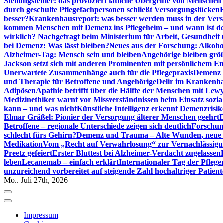
Stellungsfehler: das provoziert tätliche Übergriffe von Mensche
durch geschulte Pflegefachpersonen schließt Versorgungslücken
besser?
Krankenhausreport: was besser werden muss in der Ver
kommen Menschen mit Demenz ins Pflegeheim – und wann ist der
wirklich? Nachgefragt beim Ministerium für Arbeit, Gesundheit
bei Demenz: Was lässt bleiben?
Neues aus der Forschung: Alkoh
Alzheimer-Tag: Mensch sein und bleiben
Angehörige bleiben größ
Jackson setzt sich mit anderen Prominenten mit persönlichem E
Unerwartete Zusammenhänge auch für die Pflegepraxis
Demenz i
und Therapie für Betroffene und Angehörige
Delir im Krankenh
Adipösen
Apathie betrifft über die Hälfte der Menschen mit L
Medizinethiker warnt vor Missverständnissen beim Einsatz sozia
kann – und was nicht
Künstliche Intelligenz erkennt Demenzrisi
Elmar Gräßel: Pionier der Versorgung älterer Menschen geehrt
D
Betroffene – regionale Unterschiede zeigen sich deutlich
Forschun
schlecht fürs Gehirn?
Demenz und Trauma – Alte Wunden, neue H
Medikation
Vom „Recht auf Verwahrlosung“ zur Vernachlässig
Preetz gefeiert
Erster Bluttest bei Alzheimer-Verdacht zugelassen
leben
Lecanemab – einfach erklärt
Internationaler Tag der Pfleg
unzureichend vorbereitet auf steigende Zahl hochaltriger Patienten
Mo.. Juli 27th, 2026
Impressum