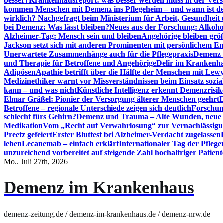
besser?
Krankenhausreport: was besser werden muss in der Ver
kommen Menschen mit Demenz ins Pflegeheim – und wann ist der
wirklich? Nachgefragt beim Ministerium für Arbeit, Gesundheit
bei Demenz: Was lässt bleiben?
Neues aus der Forschung: Alkoh
Alzheimer-Tag: Mensch sein und bleiben
Angehörige bleiben größ
Jackson setzt sich mit anderen Prominenten mit persönlichem E
Unerwartete Zusammenhänge auch für die Pflegepraxis
Demenz i
und Therapie für Betroffene und Angehörige
Delir im Krankenh
Adipösen
Apathie betrifft über die Hälfte der Menschen mit L
Medizinethiker warnt vor Missverständnissen beim Einsatz sozia
kann – und was nicht
Künstliche Intelligenz erkennt Demenzrisi
Elmar Gräßel: Pionier der Versorgung älterer Menschen geehrt
D
Betroffene – regionale Unterschiede zeigen sich deutlich
Forschun
schlecht fürs Gehirn?
Demenz und Trauma – Alte Wunden, neue H
Medikation
Vom „Recht auf Verwahrlosung“ zur Vernachlässig
Preetz gefeiert
Erster Bluttest bei Alzheimer-Verdacht zugelassen
leben
Lecanemab – einfach erklärt
Internationaler Tag der Pfleg
unzureichend vorbereitet auf steigende Zahl hochaltriger Patienten
Mo.. Juli 27th, 2026
Demenz im Krankenhaus
demenz-zeitung.de / demenz-im-krankenhaus.de / demenz-nrw.de