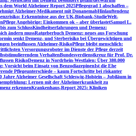
utung: Menschen mit Demenz besonders gefährdet
Warum
aus dem World Alzheimer Report 2025
Pflegegrad 1 abschaffen –
ehmigt Alzheimer-Medikament mit Donanemab
Hinlauftendenz
menzrisiko: Erkenntnisse aus der UK-Biobank-Studie
Welt-
en
Pflege Angehörige: Einkommen ok – aber überlastet
Samuel L.
 bis zum Schluss
Kindheitserfahrungen und Demenz:
sich ändern muss
Ratgeberbuch Demenz: neues aus Forschung
ormin senkt Demenz- und Sterberisiko bei Übergewichtigen und
ungen beeinflussen Alzheimer-Risiko
Pflege bleibt menschlich:
rittlichsten Versorgungsroboter im Dienste der Pflege derzeit
lbststimulierendem Verhalten
Bundesverdienstkreuz für Prof. Dr.
flussen Risiko
Demenz in Nordrhein-Westfalen: Über 380.000
: Vorsicht beim Einsatz von Benzodiazepinen
Ist die Ehe
erende Pflegeunterschiede – kaum Fortschritte bei riskanter
0 Jahre Alzheimer Gesellschaft Schleswig-Holstein – Jubiläum in
empfehlung: Lernen mit der Alzheimerkrankheit zu
Demenz erkennen
Krankenhaus-Report 2025: Kliniken