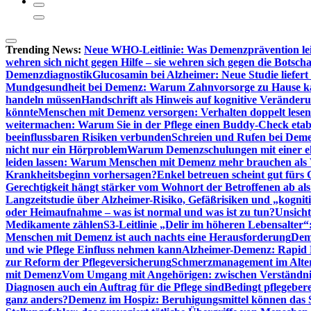
Trending News:
Neue WHO-Leitlinie: Was Demenzprävention lei
wehren sich nicht gegen Hilfe – sie wehren sich gegen die Botscha
Demenzdiagnostik
Glucosamin bei Alzheimer: Neue Studie liefer
Mundgesundheit bei Demenz: Warum Zahnvorsorge zu Hause
handeln müssen
Handschrift als Hinweis auf kognitive Veränder
könnte
Menschen mit Demenz versorgen: Verhalten doppelt lesen
weitermachen: Warum Sie in der Pflege einen Buddy-Check etabl
beeinflussbaren Risiken verbunden
Schreien und Rufen bei Demen
nicht nur ein Hörproblem
Warum Demenzschulungen mit einer eh
leiden lassen: Warum Menschen mit Demenz mehr brauchen als 
Krankheitsbeginn vorhersagen?
Enkel betreuen scheint gut fürs 
Gerechtigkeit hängt stärker vom Wohnort der Betroffenen ab al
Langzeitstudie über Alzheimer-Risiko, Gefäßrisiken und „kognit
oder Heimaufnahme – was ist normal und was ist zu tun?
Unsich
Medikamente zählen
S3-Leitlinie „Delir im höheren Lebensalter“
Menschen mit Demenz ist auch nachts eine Herausforderung
Deme
und wie Pflege Einfluss nehmen kann
Alzheimer-Demenz: Rapid Re
zur Reform der Pflegeversicherung
Schmerzmanagement im Alter n
mit Demenz
Vom Umgang mit Angehörigen: zwischen Verständni
Diagnosen auch ein Auftrag für die Pflege sind
Bedingt pflegebere
ganz anders?
Demenz im Hospiz: Beruhigungsmittel können das S