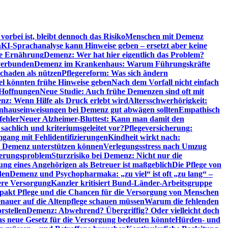
orbei ist, bleibt dennoch das Risiko
Menschen mit Demenz
n
KI-Sprachanalyse kann Hinweise geben – ersetzt aber keine
de Ernährung
Demenz: Wer hat hier eigentlich das Problem?
verbunden
Demenz im Krankenhaus: Warum Führungskräfte
chaden als nützen
Pflegereform: Was sich ändern
el könnten frühe Hinweise geben
Nach dem Vorfall nicht einfach
 Hoffnungen
Neue Studie: Auch frühe Demenzen sind oft mit
z: Wenn Hilfe als Druck erlebt wird
Altersschwerhörigkeit:
hauseinweisungen bei Demenz gut abwägen sollten
Empathisch
fehler
Neuer Alzheimer-Bluttest: Kann man damit den
achlich und kriteriumsgeleitet vor?
Pflegeversicherung:
mgang mit Fehlidentifizierungen
Kindheit wirkt nach:
i Demenz unterstützen können
Verlegungsstress nach Umzug
uerungsproblem
Sturzrisiko bei Demenz: Nicht nur die
ng eines Angehörigen als Betreuer ist maßgeblich
Die Pflege von
den
Demenz und Psychopharmaka: „zu viel“ ist oft „zu lang“ –
here Versorgung
Kanzler kritisiert Bund-Länder-Arbeitsgruppe
pakt Pflege und die Chancen für die Versorgung von Menschen
nauer auf die Altenpflege schauen müssen
Warum die fehlenden
rstellen
Demenz: Abwehrend? Übergriffig? Oder vielleicht doch
s neue Gesetz für die Versorgung bedeuten könnte
Hürden- und