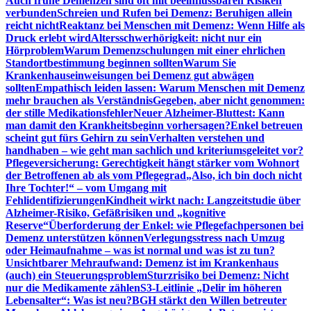
Auch frühe Demenzen sind oft mit beeinflussbaren Risiken
verbunden
Schreien und Rufen bei Demenz: Beruhigen allein
reicht nicht
Reaktanz bei Menschen mit Demenz: Wenn Hilfe als
Druck erlebt wird
Altersschwerhörigkeit: nicht nur ein
Hörproblem
Warum Demenzschulungen mit einer ehrlichen
Standortbestimmung beginnen sollten
Warum Sie
Krankenhauseinweisungen bei Demenz gut abwägen
sollten
Empathisch leiden lassen: Warum Menschen mit Demenz
mehr brauchen als Verständnis
Gegeben, aber nicht genommen:
der stille Medikationsfehler
Neuer Alzheimer-Bluttest: Kann
man damit den Krankheitsbeginn vorhersagen?
Enkel betreuen
scheint gut fürs Gehirn zu sein
Verhalten verstehen und
handhaben – wie geht man sachlich und kriteriumsgeleitet vor?
Pflegeversicherung: Gerechtigkeit hängt stärker vom Wohnort
der Betroffenen ab als vom Pflegegrad
„Also, ich bin doch nicht
Ihre Tochter!“ – vom Umgang mit
Fehlidentifizierungen
Kindheit wirkt nach: Langzeitstudie über
Alzheimer-Risiko, Gefäßrisiken und „kognitive
Reserve“
Überforderung der Enkel: wie Pflegefachpersonen bei
Demenz unterstützen können
Verlegungsstress nach Umzug
oder Heimaufnahme – was ist normal und was ist zu tun?
Unsichtbarer Mehraufwand: Demenz ist im Krankenhaus
(auch) ein Steuerungsproblem
Sturzrisiko bei Demenz: Nicht
nur die Medikamente zählen
S3-Leitlinie „Delir im höheren
Lebensalter“: Was ist neu?
BGH stärkt den Willen betreuter