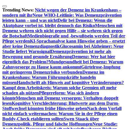
Zum
Inhalt
Trending News:
Nicht wegen der Demenz im Krankenhaus –
springen
sondern mit ihr
Neue WHO-Leitlinie: Was Demenzprävention
leisten kann – und was nicht
Delir bei Demenz: Wenn die
Akutphase vorbei ist, bleibt dennoch das Risiko
Menschen mit
Demenz wehren sich nicht gegen Hilfe – sie wehren sich gegen
die Botschaft
Medienbiografie und -bewußtsein werden Teil der
Pflege werden
KI-Sprachanalyse kann Hinweise geben – ersetzt
aber keine Demenzdiagnostik
Glucosamin bei Alzheimer: Neue
Studie liefert Warnsignal
Demenzprävention ist mehr als
Bewegung und gesunde Ernährung
Demenz: Wer hat hier
eigentlich das Problem?
Mundgesundheit bei Demenz: Warum
Zahnvorsorge zu Hause kaum ankommt
Gürtelrose-Impfung
mit geringerem Demenzrisiko verbunden
Demenz im
Krankenhaus: Warum Führungskräfte handeln
müssen
Handschrift als Hinweis auf kognitive Veränderungen?
Kampf dem Arbeitskreis: Warum solche Gremien oft mehr
schaden als nützen
Pflegereform: Was sich ändern
könnte
Menschen mit Demenz versorgen: Verhalten doppelt
lesen
Kognitive Verschlechterung: Blutwerte aus dem Darm-
Stoffwechsel könnten frühe Hinweise geben
Nach dem Vorfall
nicht einfach weitermachen: Warum Sie in der Pflege einen
Buddy-Check etablieren sollten
Swen Staack über
Demenzpolitik, Pflege und falsche Hoffnungen
Neue Studie: