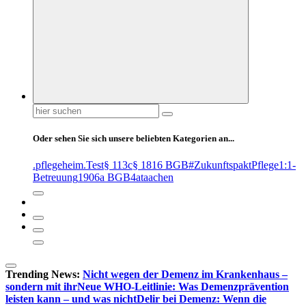
Suchen
nach:
Oder sehen Sie sich unsere beliebten Kategorien an...
.pflegeheim
.Test
§ 113c
§ 1816 BGB
#ZukunftspaktPflege
1:1-
Betreuung
1906a BGB
4at
aachen
Trending News:
Nicht wegen der Demenz im Krankenhaus –
sondern mit ihr
Neue WHO-Leitlinie: Was Demenzprävention
leisten kann – und was nicht
Delir bei Demenz: Wenn die