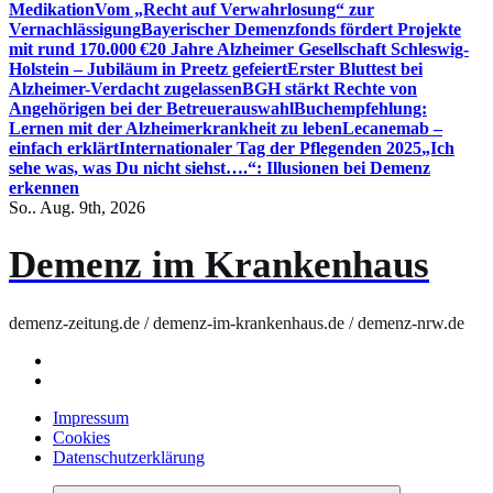
Medikation
Vom „Recht auf Verwahrlosung“ zur
Vernachlässigung
Bayerischer Demenzfonds fördert Projekte
mit rund 170.000 €
20 Jahre Alzheimer Gesellschaft Schleswig-
Holstein – Jubiläum in Preetz gefeiert
Erster Bluttest bei
Alzheimer-Verdacht zugelassen
BGH stärkt Rechte von
Angehörigen bei der Betreuerauswahl
Buchempfehlung:
Lernen mit der Alzheimerkrankheit zu leben
Lecanemab –
einfach erklärt
Internationaler Tag der Pflegenden 2025
„Ich
sehe was, was Du nicht siehst….“: Illusionen bei Demenz
erkennen
So.. Aug. 9th, 2026
Demenz im Krankenhaus
demenz-zeitung.de / demenz-im-krankenhaus.de / demenz-nrw.de
Impressum
Cookies
Datenschutzerklärung