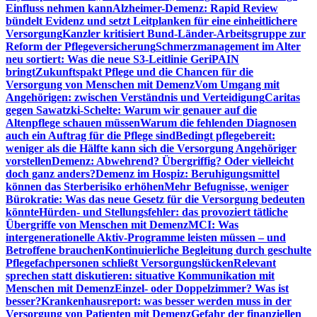
Einfluss nehmen kann
Alzheimer-Demenz: Rapid Review
bündelt Evidenz und setzt Leitplanken für eine einheitlichere
Versorgung
Kanzler kritisiert Bund-Länder-Arbeitsgruppe zur
Reform der Pflegeversicherung
Schmerzmanagement im Alter
neu sortiert: Was die neue S3-Leitlinie GeriPAIN
bringt
Zukunftspakt Pflege und die Chancen für die
Versorgung von Menschen mit Demenz
Vom Umgang mit
Angehörigen: zwischen Verständnis und Verteidigung
Caritas
gegen Sawatzki-Schelte: Warum wir genauer auf die
Altenpflege schauen müssen
Warum die fehlenden Diagnosen
auch ein Auftrag für die Pflege sind
Bedingt pflegebereit:
weniger als die Hälfte kann sich die Versorgung Angehöriger
vorstellen
Demenz: Abwehrend? Übergriffig? Oder vielleicht
doch ganz anders?
Demenz im Hospiz: Beruhigungsmittel
können das Sterberisiko erhöhen
Mehr Befugnisse, weniger
Bürokratie: Was das neue Gesetz für die Versorgung bedeuten
könnte
Hürden- und Stellungsfehler: das provoziert tätliche
Übergriffe von Menschen mit Demenz
MCI: Was
intergenerationelle Aktiv-Programme leisten müssen – und
Betroffene brauchen
Kontinuierliche Begleitung durch geschulte
Pflegefachpersonen schließt Versorgungslücken
Relevant
sprechen statt diskutieren: situative Kommunikation mit
Menschen mit Demenz
Einzel- oder Doppelzimmer? Was ist
besser?
Krankenhausreport: was besser werden muss in der
Versorgung von Patienten mit Demenz
Gefahr der finanziellen