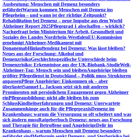
Ausbeutung: Menschen mit Demenz besonders
gefährdet
Warum kommen Menschen mit Demenz ins
Pflegeheim – und wann ist der richtige Zeitpunkt?
Rehabilitation bei Demenz – neue Impulse aus dem World
Alzheimer Report 2025
Pflegegrad 1 abschaffen – wirklich?
Nachgefragt beim Ministerium für Arbeit, Gesundheit und
Soziales des Landes Nordrhein-Westfalen
EU-Kommission
genehmigt Alzheimer-Medikament mit
Donanemab
Hinlauftendenz bei Demenz: Was lässt bleiben?
Neues aus der Forschung: Alkohol und
Demenzrisiko
Geschlechtsspezifische Unterschiede beim
Demenzrisiko: Erkenntnisse aus der UK-Biobank-Studie
Welt-
Alzheimer-Tag: Mensch sein und bleiben
Angehörige bleiben
größter Pflegedienst in Deutschland – Politik muss Strukturen
anpassen
Pflege Angehörige: Einkommen ok – aber
überlastet
Samuel L. Jackson setzt sich mit anderen
Prominenten mit persönlichem Engagement gegen Alzheimer
ein
Pflegeausbildung: nicht alle bleiben bis zum
Schluss
Kindheitserfahrungen und Demenz: Unerwartete
Zusammenhänge auch für die Pflegepraxis
Demenz im
Krankenhaus: warum die Versorgung so oft scheitert und was
sich ändern muss
Ratgeberbuch Demenz: neues aus Forschung
und Therapie für Betroffene und Angehörige
Delir im
Krankenhaus – warum Menschen mit Demenz besonders
gefährdet sind
Metformin senkt Demenz- und Sterberisiko bei