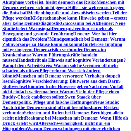
Akutphase vorbei ist, bleibt dennoch das Risiko
Menschen mit
Demenz wehren sich nicht gegen Hilfe – sie wehren sich gegen
die Botschaft
Medienbiografie und -bewußtsein werden Teil der
Pflege werden
KI-Sprachanalyse kann Hinweise geben – ersetzt
aber keine Demenzdiagnostik
Glucosamin bei Alzheimer: Neue
Studie liefert Warnsignal
Demenzprävention ist mehr als
Bewegung und gesunde Ernährung
Demenz: Wer hat hier
eigentlich das Problem?
Mundgesundheit bei Demenz: Warum
Zahnvorsorge zu Hause kaum ankommt
Gürtelrose-Impfung
mit geringerem Demenzrisiko verbunden
Demenz im
Krankenhaus: Warum Führungskräfte handeln
müssen
Handschrift als Hinweis auf kognitive Veränderungen?
Kampf dem Arbeitskreis: Warum solche Gremien oft mehr
schaden als nützen
Pflegereform: Was sich ändern
könnte
Menschen mit Demenz versorgen: Verhalten doppelt
lesen
Kognitive Verschlechterung: Blutwerte aus dem Darm-
Stoffwechsel könnten frühe Hinweise geben
Nach dem Vorfall
nicht einfach weitermachen: Warum Sie in der Pflege einen
Buddy-Check etablieren sollten
Swen Staack über
Demenzpolitik, Pflege und falsche Hoffnungen
Neue Studie:
Auch frühe Demenzen sind oft mit beeinflussbaren Risiken
verbunden
Schreien und Rufen bei Demenz: Beruhigen allein
reicht nicht
Reaktanz bei Menschen mit Demenz: Wenn Hilfe als
Druck erlebt wird
Altersschwerhörigkeit: nicht nur ein
Hörproblem
Warum Demenzschulungen mit einer ehrlichen