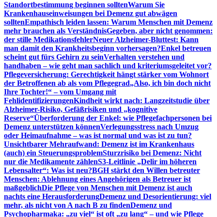
Standortbestimmung beginnen sollten
Warum Sie
Krankenhauseinweisungen bei Demenz gut abwägen
sollten
Empathisch leiden lassen: Warum Menschen mit Demenz
mehr brauchen als Verständnis
Gegeben, aber nicht genommen:
der stille Medikationsfehler
Neuer Alzheimer-Bluttest: Kann
man damit den Krankheitsbeginn vorhersagen?
Enkel betreuen
scheint gut fürs Gehirn zu sein
Verhalten verstehen und
handhaben – wie geht man sachlich und kriteriumsgeleitet vor?
Pflegeversicherung: Gerechtigkeit hängt stärker vom Wohnort
der Betroffenen ab als vom Pflegegrad
„Also, ich bin doch nicht
Ihre Tochter!“ – vom Umgang mit
Fehlidentifizierungen
Kindheit wirkt nach: Langzeitstudie über
Alzheimer-Risiko, Gefäßrisiken und „kognitive
Reserve“
Überforderung der Enkel: wie Pflegefachpersonen bei
Demenz unterstützen können
Verlegungsstress nach Umzug
oder Heimaufnahme – was ist normal und was ist zu tun?
Unsichtbarer Mehraufwand: Demenz ist im Krankenhaus
(auch) ein Steuerungsproblem
Sturzrisiko bei Demenz: Nicht
nur die Medikamente zählen
S3-Leitlinie „Delir im höheren
Lebensalter“: Was ist neu?
BGH stärkt den Willen betreuter
Menschen: Ablehnung eines Angehörigen als Betreuer ist
maßgeblich
Die Pflege von Menschen mit Demenz ist auch
nachts eine Herausforderung
Demenz und Desorientierung: viel
mehr, als nicht von A nach B zu finden
Demenz und
Psychopharmaka: „zu viel“ ist oft „zu lang“ – und wie Pflege