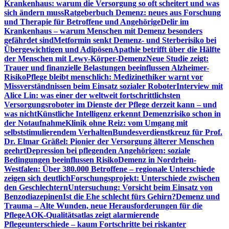
Krankenhaus: warum die Versorgung so oft scheitert und was
sich ändern muss
Ratgeberbuch Demenz: neues aus Forschung
und Therapie für Betroffene und Angehörige
Delir im
Krankenhaus – warum Menschen mit Demenz besonders
gefährdet sind
Metformin senkt Demenz- und Sterberisiko bei
Übergewichtigen und Adipösen
Apathie betrifft über die Hälfte
der Menschen mit Lewy-Körper-Demenz
Neue Studie zeigt:
Trauer und finanzielle Belastungen beeinflussen Alzheimer-
Risiko
Pflege bleibt menschlich: Medizinethiker warnt vor
Missverständnissen beim Einsatz sozialer Roboter
Interview mit
Alice Lin: was einer der weltweit fortschrittlichsten
Versorgungsroboter im Dienste der Pflege derzeit kann – und
was nicht
Künstliche Intelligenz erkennt Demenzrisiko schon in
der Notaufnahme
Klinik ohne Reiz: vom Umgang mit
selbststimulierendem Verhalten
Bundesverdienstkreuz für Prof.
Dr. Elmar Gräßel: Pionier der Versorgung älterer Menschen
geehrt
Depression bei pflegenden Angehörigen: soziale
Bedingungen beeinflussen Risiko
Demenz in Nordrhein-
Westfalen: Über 380.000 Betroffene – regionale Unterschiede
zeigen sich deutlich
Forschungsprojekt: Unterschiede zwischen
den Geschlechtern
Untersuchung: Vorsicht beim Einsatz von
Benzodiazepinen
Ist die Ehe schlecht fürs Gehirn?
Demenz und
Trauma – Alte Wunden, neue Herausforderungen für die
Pflege
AOK-Qualitätsatlas zeigt alarmierende
Pflegeunterschiede – kaum Fortschritte bei riskanter