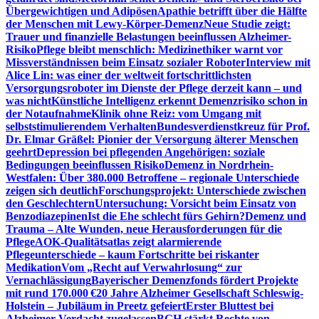
Übergewichtigen und Adipösen
Apathie betrifft über die Hälfte
der Menschen mit Lewy-Körper-Demenz
Neue Studie zeigt:
Trauer und finanzielle Belastungen beeinflussen Alzheimer-
Risiko
Pflege bleibt menschlich: Medizinethiker warnt vor
Missverständnissen beim Einsatz sozialer Roboter
Interview mit
Alice Lin: was einer der weltweit fortschrittlichsten
Versorgungsroboter im Dienste der Pflege derzeit kann – und
was nicht
Künstliche Intelligenz erkennt Demenzrisiko schon in
der Notaufnahme
Klinik ohne Reiz: vom Umgang mit
selbststimulierendem Verhalten
Bundesverdienstkreuz für Prof.
Dr. Elmar Gräßel: Pionier der Versorgung älterer Menschen
geehrt
Depression bei pflegenden Angehörigen: soziale
Bedingungen beeinflussen Risiko
Demenz in Nordrhein-
Westfalen: Über 380.000 Betroffene – regionale Unterschiede
zeigen sich deutlich
Forschungsprojekt: Unterschiede zwischen
den Geschlechtern
Untersuchung: Vorsicht beim Einsatz von
Benzodiazepinen
Ist die Ehe schlecht fürs Gehirn?
Demenz und
Trauma – Alte Wunden, neue Herausforderungen für die
Pflege
AOK-Qualitätsatlas zeigt alarmierende
Pflegeunterschiede – kaum Fortschritte bei riskanter
Medikation
Vom „Recht auf Verwahrlosung“ zur
Vernachlässigung
Bayerischer Demenzfonds fördert Projekte
mit rund 170.000 €
20 Jahre Alzheimer Gesellschaft Schleswig-
Holstein – Jubiläum in Preetz gefeiert
Erster Bluttest bei
Alzheimer-Verdacht zugelassen
BGH stärkt Rechte von