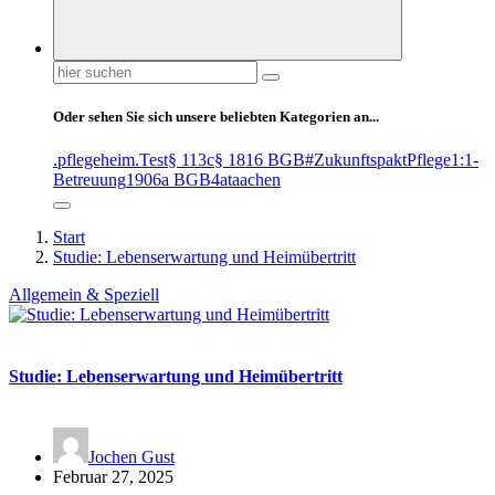
Suchen
nach:
Oder sehen Sie sich unsere beliebten Kategorien an...
.pflegeheim
.Test
§ 113c
§ 1816 BGB
#ZukunftspaktPflege
1:1-
Betreuung
1906a BGB
4at
aachen
Start
Studie: Lebenserwartung und Heimübertritt
Allgemein & Speziell
Studie: Lebenserwartung und Heimübertritt
Jochen Gust
Februar 27, 2025