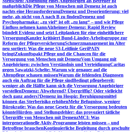
Menschen: Ablehnung eines Angehörigen als Betreuer ist
maßgeblich
Die Pflege von Menschen mit Demenz ist auch
nachts eine Herausforderung
Demenz und Desorientierung: viel
mehr, als nicht von A nach B zu finden
Demenz und
Psychopharmaka: „zu viel“ ist oft „zu lang“ – und wie Pflege
Einfluss nehmen kann
Alzheimer-Demenz: Rapid Review
bündelt Evidenz und setzt Leitplanken für eine einheitlichere
Versorgung
Kanzler kritisiert Bund-Länder-Arbeitsgruppe zur
Reform der Pflegeversicherung
Schmerzmanagement im Alter
neu sortiert: Was die neue S3-Leitlinie GeriPAIN
bringt
Zukunftspakt Pflege und die Chancen für die
Versorgung von Menschen mit Demenz
Vom Umgang mit
Angehörigen: zwischen Verständnis und Verteidigung
Caritas
gegen Sawatzki-Schelte: Warum wir genauer auf die
Altenpflege schauen müssen
Warum die fehlenden Diagnosen
auch ein Auftrag für die Pflege sind
Bedingt pflegebereit:
weniger als die Hälfte kann sich die Versorgung Angehöriger
vorstellen
Demenz: Abwehrend? Übergriffig? Oder vielleicht
doch ganz anders?
Demenz im Hospiz: Beruhigungsmittel
können das Sterberisiko erhöhen
Mehr Befugnisse, weniger
Bürokratie: Was das neue Gesetz für die Versorgung bedeuten
könnte
Hürden- und Stellungsfehler: das provoziert tätliche
Übergriffe von Menschen mit Demenz
MCI: Was
intergenerationelle Aktiv-Programme leisten müssen – und
Betroffene brauchen
Kontinuierliche Begleitung durch geschulte