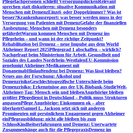
Pflegefachpersonen schließt Versorgungslücken
Relevant
sprechen statt diskutieren: situative Kommunikation mit
Menschen mit Demenz
Einzel- oder Doppelzimmer? Was ist
besser?
Krankenhausreport: was besser werden muss in der
Versorgung von Patienten mit Demenz
Gefahr der finanziellen
Ausbeutung: Menschen mit Demenz besonders
gefährdet
Warum kommen Menschen mit Demenz ins
Pflegeheim – und wann ist der richtige Zeitpunkt?
Rehabilitation bei Demenz – neue Impulse aus dem World
Alzheimer Report 2025
Pflegegrad 1 abschaffen – wirklich?
Nachgefragt beim Ministerium für Arbeit, Gesundheit und
Soziales des Landes Nordrhein-Westfalen
EU-Kommission
genehmigt Alzheimer-Medikament mit
Donanemab
Hinlauftendenz bei Demenz: Was lässt bleiben?
Neues aus der Forschung: Alkohol und
Demenzrisiko
Geschlechtsspezifische Unterschiede beim
Demenzrisiko: Erkenntnisse aus der UK-Biobank-Studie
Welt-
Alzheimer-Tag: Mensch sein und bleiben
Angehörige bleiben
größter Pflegedienst in Deutschland – Politik muss Strukturen
anpassen
Pflege Angehörige: Einkommen ok – aber
überlastet
Samuel L. Jackson setzt sich mit anderen
Prominenten mit persönlichem Engagement gegen Alzheimer
ein
Pflegeausbildung: nicht alle bleiben bis zum
Schluss
Kindheitserfahrungen und Demenz: Unerwartete
Zusammenhänge auch für die Pflegepraxis
Demenz im