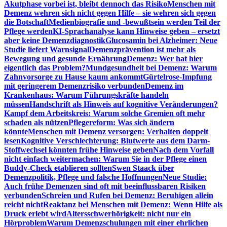
Akutphase vorbei ist, bleibt dennoch das Risiko
Menschen mit
Demenz wehren sich nicht gegen Hilfe – sie wehren sich gegen
die Botschaft
Medienbiografie und -bewußtsein werden Teil der
Pflege werden
KI-Sprachanalyse kann Hinweise geben – ersetzt
aber keine Demenzdiagnostik
Glucosamin bei Alzheimer: Neue
Studie liefert Warnsignal
Demenzprävention ist mehr als
Bewegung und gesunde Ernährung
Demenz: Wer hat hier
eigentlich das Problem?
Mundgesundheit bei Demenz: Warum
Zahnvorsorge zu Hause kaum ankommt
Gürtelrose-Impfung
mit geringerem Demenzrisiko verbunden
Demenz im
Krankenhaus: Warum Führungskräfte handeln
müssen
Handschrift als Hinweis auf kognitive Veränderungen?
Kampf dem Arbeitskreis: Warum solche Gremien oft mehr
schaden als nützen
Pflegereform: Was sich ändern
könnte
Menschen mit Demenz versorgen: Verhalten doppelt
lesen
Kognitive Verschlechterung: Blutwerte aus dem Darm-
Stoffwechsel könnten frühe Hinweise geben
Nach dem Vorfall
nicht einfach weitermachen: Warum Sie in der Pflege einen
Buddy-Check etablieren sollten
Swen Staack über
Demenzpolitik, Pflege und falsche Hoffnungen
Neue Studie:
Auch frühe Demenzen sind oft mit beeinflussbaren Risiken
verbunden
Schreien und Rufen bei Demenz: Beruhigen allein
reicht nicht
Reaktanz bei Menschen mit Demenz: Wenn Hilfe als
Druck erlebt wird
Altersschwerhörigkeit: nicht nur ein
Hörproblem
Warum Demenzschulungen mit einer ehrlichen