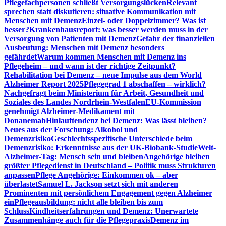
Pflegefachpersonen schließt Versorgungslücken
Relevant
sprechen statt diskutieren: situative Kommunikation mit
Menschen mit Demenz
Einzel- oder Doppelzimmer? Was ist
besser?
Krankenhausreport: was besser werden muss in der
Versorgung von Patienten mit Demenz
Gefahr der finanziellen
Ausbeutung: Menschen mit Demenz besonders
gefährdet
Warum kommen Menschen mit Demenz ins
Pflegeheim – und wann ist der richtige Zeitpunkt?
Rehabilitation bei Demenz – neue Impulse aus dem World
Alzheimer Report 2025
Pflegegrad 1 abschaffen – wirklich?
Nachgefragt beim Ministerium für Arbeit, Gesundheit und
Soziales des Landes Nordrhein-Westfalen
EU-Kommission
genehmigt Alzheimer-Medikament mit
Donanemab
Hinlauftendenz bei Demenz: Was lässt bleiben?
Neues aus der Forschung: Alkohol und
Demenzrisiko
Geschlechtsspezifische Unterschiede beim
Demenzrisiko: Erkenntnisse aus der UK-Biobank-Studie
Welt-
Alzheimer-Tag: Mensch sein und bleiben
Angehörige bleiben
größter Pflegedienst in Deutschland – Politik muss Strukturen
anpassen
Pflege Angehörige: Einkommen ok – aber
überlastet
Samuel L. Jackson setzt sich mit anderen
Prominenten mit persönlichem Engagement gegen Alzheimer
ein
Pflegeausbildung: nicht alle bleiben bis zum
Schluss
Kindheitserfahrungen und Demenz: Unerwartete
Zusammenhänge auch für die Pflegepraxis
Demenz im