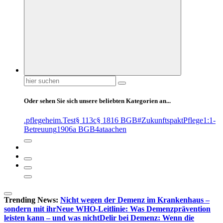
Suchen
nach:
Oder sehen Sie sich unsere beliebten Kategorien an...
.pflegeheim
.Test
§ 113c
§ 1816 BGB
#ZukunftspaktPflege
1:1-
Betreuung
1906a BGB
4at
aachen
Trending News:
Nicht wegen der Demenz im Krankenhaus –
sondern mit ihr
Neue WHO-Leitlinie: Was Demenzprävention
leisten kann – und was nicht
Delir bei Demenz: Wenn die