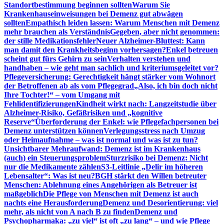
Standortbestimmung beginnen sollten
Warum Sie
Krankenhauseinweisungen bei Demenz gut abwägen
sollten
Empathisch leiden lassen: Warum Menschen mit Demenz
mehr brauchen als Verständnis
Gegeben, aber nicht genommen:
der stille Medikationsfehler
Neuer Alzheimer-Bluttest: Kann
man damit den Krankheitsbeginn vorhersagen?
Enkel betreuen
scheint gut fürs Gehirn zu sein
Verhalten verstehen und
handhaben – wie geht man sachlich und kriteriumsgeleitet vor?
Pflegeversicherung: Gerechtigkeit hängt stärker vom Wohnort
der Betroffenen ab als vom Pflegegrad
„Also, ich bin doch nicht
Ihre Tochter!“ – vom Umgang mit
Fehlidentifizierungen
Kindheit wirkt nach: Langzeitstudie über
Alzheimer-Risiko, Gefäßrisiken und „kognitive
Reserve“
Überforderung der Enkel: wie Pflegefachpersonen bei
Demenz unterstützen können
Verlegungsstress nach Umzug
oder Heimaufnahme – was ist normal und was ist zu tun?
Unsichtbarer Mehraufwand: Demenz ist im Krankenhaus
(auch) ein Steuerungsproblem
Sturzrisiko bei Demenz: Nicht
nur die Medikamente zählen
S3-Leitlinie „Delir im höheren
Lebensalter“: Was ist neu?
BGH stärkt den Willen betreuter
Menschen: Ablehnung eines Angehörigen als Betreuer ist
maßgeblich
Die Pflege von Menschen mit Demenz ist auch
nachts eine Herausforderung
Demenz und Desorientierung: viel
mehr, als nicht von A nach B zu finden
Demenz und
Psychopharmaka: „zu viel“ ist oft „zu lang“ – und wie Pflege