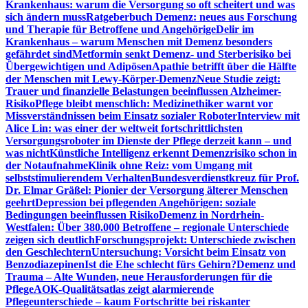
Krankenhaus: warum die Versorgung so oft scheitert und was
sich ändern muss
Ratgeberbuch Demenz: neues aus Forschung
und Therapie für Betroffene und Angehörige
Delir im
Krankenhaus – warum Menschen mit Demenz besonders
gefährdet sind
Metformin senkt Demenz- und Sterberisiko bei
Übergewichtigen und Adipösen
Apathie betrifft über die Hälfte
der Menschen mit Lewy-Körper-Demenz
Neue Studie zeigt:
Trauer und finanzielle Belastungen beeinflussen Alzheimer-
Risiko
Pflege bleibt menschlich: Medizinethiker warnt vor
Missverständnissen beim Einsatz sozialer Roboter
Interview mit
Alice Lin: was einer der weltweit fortschrittlichsten
Versorgungsroboter im Dienste der Pflege derzeit kann – und
was nicht
Künstliche Intelligenz erkennt Demenzrisiko schon in
der Notaufnahme
Klinik ohne Reiz: vom Umgang mit
selbststimulierendem Verhalten
Bundesverdienstkreuz für Prof.
Dr. Elmar Gräßel: Pionier der Versorgung älterer Menschen
geehrt
Depression bei pflegenden Angehörigen: soziale
Bedingungen beeinflussen Risiko
Demenz in Nordrhein-
Westfalen: Über 380.000 Betroffene – regionale Unterschiede
zeigen sich deutlich
Forschungsprojekt: Unterschiede zwischen
den Geschlechtern
Untersuchung: Vorsicht beim Einsatz von
Benzodiazepinen
Ist die Ehe schlecht fürs Gehirn?
Demenz und
Trauma – Alte Wunden, neue Herausforderungen für die
Pflege
AOK-Qualitätsatlas zeigt alarmierende
Pflegeunterschiede – kaum Fortschritte bei riskanter