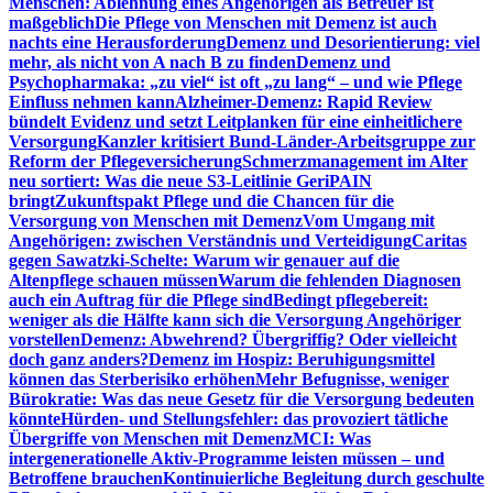
Menschen: Ablehnung eines Angehörigen als Betreuer ist
maßgeblich
Die Pflege von Menschen mit Demenz ist auch
nachts eine Herausforderung
Demenz und Desorientierung: viel
mehr, als nicht von A nach B zu finden
Demenz und
Psychopharmaka: „zu viel“ ist oft „zu lang“ – und wie Pflege
Einfluss nehmen kann
Alzheimer-Demenz: Rapid Review
bündelt Evidenz und setzt Leitplanken für eine einheitlichere
Versorgung
Kanzler kritisiert Bund-Länder-Arbeitsgruppe zur
Reform der Pflegeversicherung
Schmerzmanagement im Alter
neu sortiert: Was die neue S3-Leitlinie GeriPAIN
bringt
Zukunftspakt Pflege und die Chancen für die
Versorgung von Menschen mit Demenz
Vom Umgang mit
Angehörigen: zwischen Verständnis und Verteidigung
Caritas
gegen Sawatzki-Schelte: Warum wir genauer auf die
Altenpflege schauen müssen
Warum die fehlenden Diagnosen
auch ein Auftrag für die Pflege sind
Bedingt pflegebereit:
weniger als die Hälfte kann sich die Versorgung Angehöriger
vorstellen
Demenz: Abwehrend? Übergriffig? Oder vielleicht
doch ganz anders?
Demenz im Hospiz: Beruhigungsmittel
können das Sterberisiko erhöhen
Mehr Befugnisse, weniger
Bürokratie: Was das neue Gesetz für die Versorgung bedeuten
könnte
Hürden- und Stellungsfehler: das provoziert tätliche
Übergriffe von Menschen mit Demenz
MCI: Was
intergenerationelle Aktiv-Programme leisten müssen – und
Betroffene brauchen
Kontinuierliche Begleitung durch geschulte