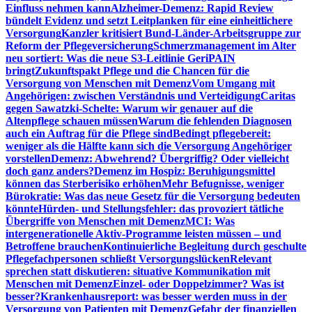
Einfluss nehmen kann
Alzheimer-Demenz: Rapid Review
bündelt Evidenz und setzt Leitplanken für eine einheitlichere
Versorgung
Kanzler kritisiert Bund-Länder-Arbeitsgruppe zur
Reform der Pflegeversicherung
Schmerzmanagement im Alter
neu sortiert: Was die neue S3-Leitlinie GeriPAIN
bringt
Zukunftspakt Pflege und die Chancen für die
Versorgung von Menschen mit Demenz
Vom Umgang mit
Angehörigen: zwischen Verständnis und Verteidigung
Caritas
gegen Sawatzki-Schelte: Warum wir genauer auf die
Altenpflege schauen müssen
Warum die fehlenden Diagnosen
auch ein Auftrag für die Pflege sind
Bedingt pflegebereit:
weniger als die Hälfte kann sich die Versorgung Angehöriger
vorstellen
Demenz: Abwehrend? Übergriffig? Oder vielleicht
doch ganz anders?
Demenz im Hospiz: Beruhigungsmittel
können das Sterberisiko erhöhen
Mehr Befugnisse, weniger
Bürokratie: Was das neue Gesetz für die Versorgung bedeuten
könnte
Hürden- und Stellungsfehler: das provoziert tätliche
Übergriffe von Menschen mit Demenz
MCI: Was
intergenerationelle Aktiv-Programme leisten müssen – und
Betroffene brauchen
Kontinuierliche Begleitung durch geschulte
Pflegefachpersonen schließt Versorgungslücken
Relevant
sprechen statt diskutieren: situative Kommunikation mit
Menschen mit Demenz
Einzel- oder Doppelzimmer? Was ist
besser?
Krankenhausreport: was besser werden muss in der
Versorgung von Patienten mit Demenz
Gefahr der finanziellen