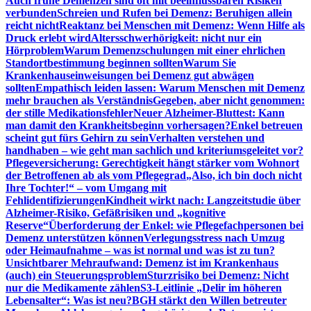
Auch frühe Demenzen sind oft mit beeinflussbaren Risiken
verbunden
Schreien und Rufen bei Demenz: Beruhigen allein
reicht nicht
Reaktanz bei Menschen mit Demenz: Wenn Hilfe als
Druck erlebt wird
Altersschwerhörigkeit: nicht nur ein
Hörproblem
Warum Demenzschulungen mit einer ehrlichen
Standortbestimmung beginnen sollten
Warum Sie
Krankenhauseinweisungen bei Demenz gut abwägen
sollten
Empathisch leiden lassen: Warum Menschen mit Demenz
mehr brauchen als Verständnis
Gegeben, aber nicht genommen:
der stille Medikationsfehler
Neuer Alzheimer-Bluttest: Kann
man damit den Krankheitsbeginn vorhersagen?
Enkel betreuen
scheint gut fürs Gehirn zu sein
Verhalten verstehen und
handhaben – wie geht man sachlich und kriteriumsgeleitet vor?
Pflegeversicherung: Gerechtigkeit hängt stärker vom Wohnort
der Betroffenen ab als vom Pflegegrad
„Also, ich bin doch nicht
Ihre Tochter!“ – vom Umgang mit
Fehlidentifizierungen
Kindheit wirkt nach: Langzeitstudie über
Alzheimer-Risiko, Gefäßrisiken und „kognitive
Reserve“
Überforderung der Enkel: wie Pflegefachpersonen bei
Demenz unterstützen können
Verlegungsstress nach Umzug
oder Heimaufnahme – was ist normal und was ist zu tun?
Unsichtbarer Mehraufwand: Demenz ist im Krankenhaus
(auch) ein Steuerungsproblem
Sturzrisiko bei Demenz: Nicht
nur die Medikamente zählen
S3-Leitlinie „Delir im höheren
Lebensalter“: Was ist neu?
BGH stärkt den Willen betreuter