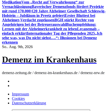
Medikation
Vom „Recht auf Verwahrlosung“ zur
Vernachlässigung
Bayerischer Demenzfonds fördert Projekte
mit rund 170.000 €
20 Jahre Alzheimer Gesellschaft Schleswig-
Holstein – Jubiläum in Preetz gefeiert
Erster Bluttest bei
Alzheimer-Verdacht zugelassen
BGH stärkt Rechte von
Angehörigen bei der Betreuerauswahl
Buchempfehlung:
Lernen mit der Alzheimerkrankheit zu leben
Lecanemab –
einfach erklärt
Internationaler Tag der Pflegenden 2025
„Ich
sehe was, was Du nicht siehst….“: Illusionen bei Demenz
erkennen
So.. Aug. 9th, 2026
Demenz im Krankenhaus
demenz-zeitung.de / demenz-im-krankenhaus.de / demenz-nrw.de
Impressum
Cookies
Datenschutzerklärung