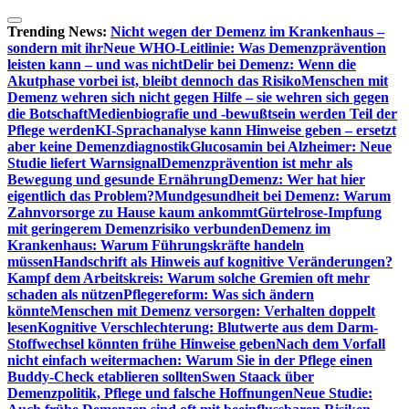
Zum
Inhalt
Trending News:
Nicht wegen der Demenz im Krankenhaus –
springen
sondern mit ihr
Neue WHO-Leitlinie: Was Demenzprävention
leisten kann – und was nicht
Delir bei Demenz: Wenn die
Akutphase vorbei ist, bleibt dennoch das Risiko
Menschen mit
Demenz wehren sich nicht gegen Hilfe – sie wehren sich gegen
die Botschaft
Medienbiografie und -bewußtsein werden Teil der
Pflege werden
KI-Sprachanalyse kann Hinweise geben – ersetzt
aber keine Demenzdiagnostik
Glucosamin bei Alzheimer: Neue
Studie liefert Warnsignal
Demenzprävention ist mehr als
Bewegung und gesunde Ernährung
Demenz: Wer hat hier
eigentlich das Problem?
Mundgesundheit bei Demenz: Warum
Zahnvorsorge zu Hause kaum ankommt
Gürtelrose-Impfung
mit geringerem Demenzrisiko verbunden
Demenz im
Krankenhaus: Warum Führungskräfte handeln
müssen
Handschrift als Hinweis auf kognitive Veränderungen?
Kampf dem Arbeitskreis: Warum solche Gremien oft mehr
schaden als nützen
Pflegereform: Was sich ändern
könnte
Menschen mit Demenz versorgen: Verhalten doppelt
lesen
Kognitive Verschlechterung: Blutwerte aus dem Darm-
Stoffwechsel könnten frühe Hinweise geben
Nach dem Vorfall
nicht einfach weitermachen: Warum Sie in der Pflege einen
Buddy-Check etablieren sollten
Swen Staack über
Demenzpolitik, Pflege und falsche Hoffnungen
Neue Studie: