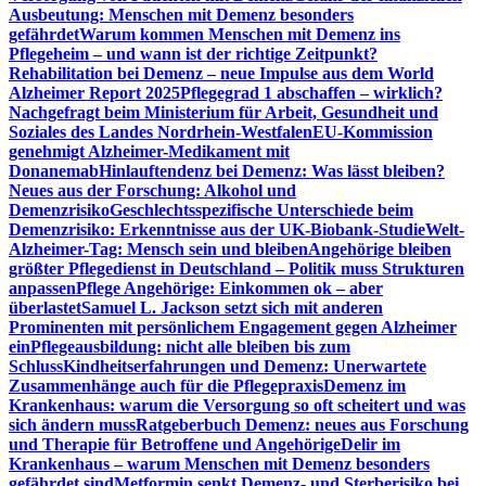
Ausbeutung: Menschen mit Demenz besonders
gefährdet
Warum kommen Menschen mit Demenz ins
Pflegeheim – und wann ist der richtige Zeitpunkt?
Rehabilitation bei Demenz – neue Impulse aus dem World
Alzheimer Report 2025
Pflegegrad 1 abschaffen – wirklich?
Nachgefragt beim Ministerium für Arbeit, Gesundheit und
Soziales des Landes Nordrhein-Westfalen
EU-Kommission
genehmigt Alzheimer-Medikament mit
Donanemab
Hinlauftendenz bei Demenz: Was lässt bleiben?
Neues aus der Forschung: Alkohol und
Demenzrisiko
Geschlechtsspezifische Unterschiede beim
Demenzrisiko: Erkenntnisse aus der UK-Biobank-Studie
Welt-
Alzheimer-Tag: Mensch sein und bleiben
Angehörige bleiben
größter Pflegedienst in Deutschland – Politik muss Strukturen
anpassen
Pflege Angehörige: Einkommen ok – aber
überlastet
Samuel L. Jackson setzt sich mit anderen
Prominenten mit persönlichem Engagement gegen Alzheimer
ein
Pflegeausbildung: nicht alle bleiben bis zum
Schluss
Kindheitserfahrungen und Demenz: Unerwartete
Zusammenhänge auch für die Pflegepraxis
Demenz im
Krankenhaus: warum die Versorgung so oft scheitert und was
sich ändern muss
Ratgeberbuch Demenz: neues aus Forschung
und Therapie für Betroffene und Angehörige
Delir im
Krankenhaus – warum Menschen mit Demenz besonders
gefährdet sind
Metformin senkt Demenz- und Sterberisiko bei