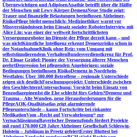
Übergewichtigen und Adipösen
Apathie betrifft über die Hälfte
der Menschen mit Lewy-Körper-Demenz
Neue Studie zeigt:
Trauer und finanzielle Belastungen beeinflussen Alzheimer-
Risiko
Pflege bleibt menschlich: Medizinethiker warnt vor
Missverständnissen beim Einsatz sozialer Roboter
Interview mit
Alice Lin: was einer der weltweit fortschrittlichsten
Versorgungsroboter im Dienste der Pflege derzeit kann – und
was nicht
Künstliche Intelligenz erkennt Demenzrisiko schon in
der Notaufnahme
Klinik ohne Reiz: vom Umgang mit
selbststimulierendem Verhalten
Bundesverdienstkreuz für Prof.
Dr. Elmar Gräßel: Pionier der Versorgung älterer Menschen
geehrt
Depression bei pflegenden Angehörigen: soziale
Bedingungen beeinflussen Risiko
Demenz in Nordrhein-
Westfalen: Über 380.000 Betroffene – regionale Unterschiede
zeigen sich deutlich
Forschungsprojekt: Unterschiede zwischen
den Geschlechtern
Untersuchung: Vorsicht beim Einsatz von
Benzodiazepinen
Ist die Ehe schlecht fürs Gehirn?
Demenz und
Trauma – Alte Wunden, neue Herausforderungen für die
Pflege
AOK-Qualitätsatlas zeigt alarmierende
Pflegeunterschiede – kaum Fortschritte bei riskanter
Medikation
Vom „Recht auf Verwahrlosung“ zur
Vernachlässigung
Bayerischer Demenzfonds fördert Projekte
mit rund 170.000 €
20 Jahre Alzheimer Gesellschaft Schleswig-
Holstein – Jubiläum in Preetz gefeiert
Erster Bluttest bei
Alzheimer-Verdacht zugelassen
BGH stärkt Rechte von