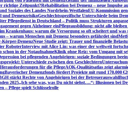
sorgung von Patienten mit Demenz
Gefahr der finanziellen Ausbe
 richtige Zeitpunkt?
Rehabilitation bei Demenz – neue Impulse 
 und Soziales des Landes Nordrhein-Westfalen
EU-Kommission gen
ol und Demenzrisiko
Geschlechtsspezifische Unterschiede beim De
ter Pflegedienst in Deutschland – Politik muss Strukturen anpass
ngagement gegen Alzheimer ein
Pflegeausbildung: nicht alle bleiben
m Krankenhaus: warum die Versorgung so oft scheitert und was 
aus – warum Menschen mit Demenz besonders gefährdet sind
Metf
ewy-Körper-Demenz
Neue Studie zeigt: Trauer und finanzielle Belast
ler Roboter
Interview mit Alice Lin: was einer der weltweit fortsch
ko schon in der Notaufnahme
Klinik ohne Reiz: vom Umgang mit se
epression bei pflegenden Angehörigen: soziale Bedingungen beein
gsprojekt: Unterschiede zwischen den Geschlechtern
Untersuchung
erausforderungen für die Pflege
AOK-Qualitätsatlas zeigt alarmi
ung
Bayerischer Demenzfonds fördert Projekte mit rund 170.000 €
2
BGH stärkt Rechte von Angehörigen bei der Betreuerauswahl
Buch
enden 2025
„Ich sehe was, was Du nicht siehst….“: Illusionen bei 
 – Pflege spielt Schlüsselrolle