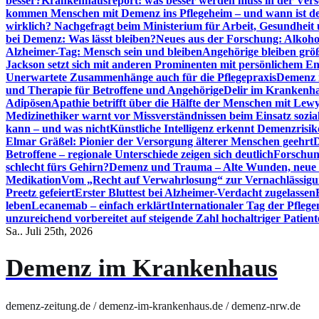
besser?
Krankenhausreport: was besser werden muss in der Ver
kommen Menschen mit Demenz ins Pflegeheim – und wann ist der
wirklich? Nachgefragt beim Ministerium für Arbeit, Gesundheit
bei Demenz: Was lässt bleiben?
Neues aus der Forschung: Alkoh
Alzheimer-Tag: Mensch sein und bleiben
Angehörige bleiben größ
Jackson setzt sich mit anderen Prominenten mit persönlichem E
Unerwartete Zusammenhänge auch für die Pflegepraxis
Demenz i
und Therapie für Betroffene und Angehörige
Delir im Krankenh
Adipösen
Apathie betrifft über die Hälfte der Menschen mit L
Medizinethiker warnt vor Missverständnissen beim Einsatz sozia
kann – und was nicht
Künstliche Intelligenz erkennt Demenzrisi
Elmar Gräßel: Pionier der Versorgung älterer Menschen geehrt
D
Betroffene – regionale Unterschiede zeigen sich deutlich
Forschun
schlecht fürs Gehirn?
Demenz und Trauma – Alte Wunden, neue H
Medikation
Vom „Recht auf Verwahrlosung“ zur Vernachlässig
Preetz gefeiert
Erster Bluttest bei Alzheimer-Verdacht zugelassen
leben
Lecanemab – einfach erklärt
Internationaler Tag der Pfleg
unzureichend vorbereitet auf steigende Zahl hochaltriger Patienten
Sa.. Juli 25th, 2026
Demenz im Krankenhaus
demenz-zeitung.de / demenz-im-krankenhaus.de / demenz-nrw.de