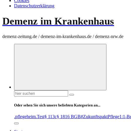
Cookies
Datenschutzerklärung
Demenz im Krankenhaus
demenz-zeitung.de / demenz-im-krankenhaus.de / demenz-nrw.de
Suchen
nach:
Oder sehen Sie sich unsere beliebten Kategorien an...
.pflegeheim
.Test
§ 113c
§ 1816 BGB
#ZukunftspaktPflege
1:1-B