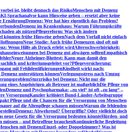
orbei ist, bleibt dennoch das Risiko
Menschen mit Demenz
n
KI-Sprachanalyse kann Hinweise geben – ersetzt aber keine
de Ernährung
Demenz: Wer hat hier eigentlich das Problem?
verbunden
Demenz im Krankenhaus: Warum Führungskräfte
chaden als nützen
Pflegereform: Was sich ändern
el könnten frühe Hinweise geben
Nach dem Vorfall nicht einfach
 Hoffnungen
Neue Studie: Auch frühe Demenzen sind oft mit
z: Wenn Hilfe als Druck erlebt wird
Altersschwerhörigkeit:
hauseinweisungen bei Demenz gut abwägen sollten
Empathisch
fehler
Neuer Alzheimer-Bluttest: Kann man damit den
achlich und kriteriumsgeleitet vor?
Pflegeversicherung:
mgang mit Fehlidentifizierungen
Kindheit wirkt nach:
i Demenz unterstützen können
Verlegungsstress nach Umzug
uerungsproblem
Sturzrisiko bei Demenz: Nicht nur die
ng eines Angehörigen als Betreuer ist maßgeblich
Die Pflege von
den
Demenz und Psychopharmaka: „zu viel“ ist oft „zu lang“ –
here Versorgung
Kanzler kritisiert Bund-Länder-Arbeitsgruppe
pakt Pflege und die Chancen für die Versorgung von Menschen
nauer auf die Altenpflege schauen müssen
Warum die fehlenden
rstellen
Demenz: Abwehrend? Übergriffig? Oder vielleicht doch
s neue Gesetz für die Versorgung bedeuten könnte
Hürden- und
en müssen – und Betroffene brauchen
Kontinuierliche Begleitung
t Menschen mit Demenz
Einzel- oder Doppelzimmer? Was ist