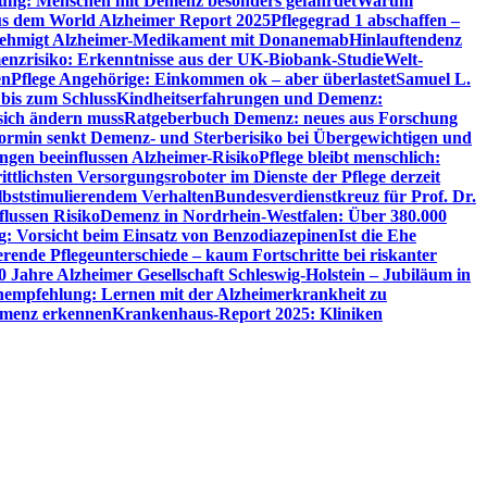
utung: Menschen mit Demenz besonders gefährdet
Warum
aus dem World Alzheimer Report 2025
Pflegegrad 1 abschaffen –
ehmigt Alzheimer-Medikament mit Donanemab
Hinlauftendenz
menzrisiko: Erkenntnisse aus der UK-Biobank-Studie
Welt-
en
Pflege Angehörige: Einkommen ok – aber überlastet
Samuel L.
 bis zum Schluss
Kindheitserfahrungen und Demenz:
sich ändern muss
Ratgeberbuch Demenz: neues aus Forschung
ormin senkt Demenz- und Sterberisiko bei Übergewichtigen und
ungen beeinflussen Alzheimer-Risiko
Pflege bleibt menschlich:
rittlichsten Versorgungsroboter im Dienste der Pflege derzeit
lbststimulierendem Verhalten
Bundesverdienstkreuz für Prof. Dr.
flussen Risiko
Demenz in Nordrhein-Westfalen: Über 380.000
: Vorsicht beim Einsatz von Benzodiazepinen
Ist die Ehe
erende Pflegeunterschiede – kaum Fortschritte bei riskanter
0 Jahre Alzheimer Gesellschaft Schleswig-Holstein – Jubiläum in
empfehlung: Lernen mit der Alzheimerkrankheit zu
Demenz erkennen
Krankenhaus-Report 2025: Kliniken