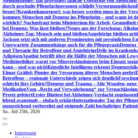
Stellungsfehler: das provoziert tätliche Übergriffe von Mensche
durch geschulte Pflegefachpersonen schließt Versorgungslücken
besser?
Krankenhausreport: was besser werden muss in der Ver
kommen Menschen mit Demenz ins Pflegeheim – und wann ist der
wirklich? Nachgefragt beim Ministerium für Arbeit, Gesundheit
bei Demenz: Was lässt bleiben?
Neues aus der Forschung: Alkoh
Alzheimer-Tag: Mensch sein und bleiben
Angehörige bleiben größ
Jackson setzt sich mit anderen Prominenten mit persönlichem E
Unerwartete Zusammenhänge auch für die Pflegepraxis
Demenz i
und Therapie für Betroffene und Angehörige
Delir im Krankenh
Adipösen
Apathie betrifft über die Hälfte der Menschen mit L
Medizinethiker warnt vor Missverständnissen beim Einsatz sozia
kann – und was nicht
Künstliche Intelligenz erkennt Demenzrisi
Elmar Gräßel: Pionier der Versorgung älterer Menschen geehrt
D
Betroffene – regionale Unterschiede zeigen sich deutlich
Forschun
schlecht fürs Gehirn?
Demenz und Trauma – Alte Wunden, neue H
Medikation
Vom „Recht auf Verwahrlosung“ zur Vernachlässig
Preetz gefeiert
Erster Bluttest bei Alzheimer-Verdacht zugelassen
leben
Lecanemab – einfach erklärt
Internationaler Tag der Pfleg
unzureichend vorbereitet auf steigende Zahl hochaltriger Patienten
Sa.. Juli 25th, 2026
Impressum