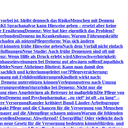
orbei ist, bleibt dennoch das Risiko
Menschen mit Demenz
n
KI-Sprachanalyse kann Hinweise geben – ersetzt aber keine
de Ernährung
Demenz: Wer hat hier eigentlich das Problem?
verbunden
Demenz im Krankenhaus: Warum Führungskräfte
chaden als nützen
Pflegereform: Was sich ändern
el könnten frühe Hinweise geben
Nach dem Vorfall nicht einfach
 Hoffnungen
Neue Studie: Auch frühe Demenzen sind oft mit
z: Wenn Hilfe als Druck erlebt wird
Altersschwerhörigkeit:
hauseinweisungen bei Demenz gut abwägen sollten
Empathisch
fehler
Neuer Alzheimer-Bluttest: Kann man damit den
achlich und kriteriumsgeleitet vor?
Pflegeversicherung:
mgang mit Fehlidentifizierungen
Kindheit wirkt nach:
i Demenz unterstützen können
Verlegungsstress nach Umzug
uerungsproblem
Sturzrisiko bei Demenz: Nicht nur die
ng eines Angehörigen als Betreuer ist maßgeblich
Die Pflege von
den
Demenz und Psychopharmaka: „zu viel“ ist oft „zu lang“ –
here Versorgung
Kanzler kritisiert Bund-Länder-Arbeitsgruppe
pakt Pflege und die Chancen für die Versorgung von Menschen
nauer auf die Altenpflege schauen müssen
Warum die fehlenden
rstellen
Demenz: Abwehrend? Übergriffig? Oder vielleicht doch
s neue Gesetz für die Versorgung bedeuten könnte
Hürden- und