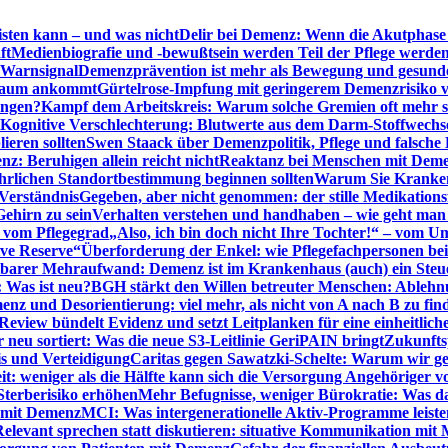
sten kann – und was nicht
Delir bei Demenz: Wenn die Akutphase v
ft
Medienbiografie und -bewußtsein werden Teil der Pflege werde
t Warnsignal
Demenzprävention ist mehr als Bewegung und gesun
 kaum ankommt
Gürtelrose-Impfung mit geringerem Demenzrisiko 
ungen?
Kampf dem Arbeitskreis: Warum solche Gremien oft mehr s
Kognitive Verschlechterung: Blutwerte aus dem Darm-Stoffwechs
ieren sollten
Swen Staack über Demenzpolitik, Pflege und falsche
z: Beruhigen allein reicht nicht
Reaktanz bei Menschen mit Demen
rlichen Standortbestimmung beginnen sollten
Warum Sie Kranken
Verständnis
Gegeben, aber nicht genommen: der stille Medikations
Gehirn zu sein
Verhalten verstehen und handhaben – wie geht man s
s vom Pflegegrad
„Also, ich bin doch nicht Ihre Tochter!“ – vom U
ive Reserve“
Überforderung der Enkel: wie Pflegefachpersonen be
tbarer Mehraufwand: Demenz ist im Krankenhaus (auch) ein Ste
: Was ist neu?
BGH stärkt den Willen betreuter Menschen: Ablehnu
nz und Desorientierung: viel mehr, als nicht von A nach B zu fin
view bündelt Evidenz und setzt Leitplanken für eine einheitlic
eu sortiert: Was die neue S3-Leitlinie GeriPAIN bringt
Zukunfts
s und Verteidigung
Caritas gegen Sawatzki-Schelte: Warum wir ge
it: weniger als die Hälfte kann sich die Versorgung Angehöriger vo
terberisiko erhöhen
Mehr Befugnisse, weniger Bürokratie: Was da
n mit Demenz
MCI: Was intergenerationelle Aktiv-Programme leist
Relevant sprechen statt diskutieren: situative Kommunikation mi