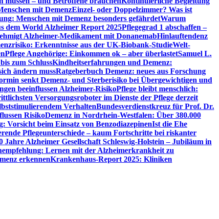
en müssen – und Betroffene brauchen
Kontinuierliche Begleitung
t Menschen mit Demenz
Einzel- oder Doppelzimmer? Was ist
utung: Menschen mit Demenz besonders gefährdet
Warum
aus dem World Alzheimer Report 2025
Pflegegrad 1 abschaffen –
ehmigt Alzheimer-Medikament mit Donanemab
Hinlauftendenz
menzrisiko: Erkenntnisse aus der UK-Biobank-Studie
Welt-
en
Pflege Angehörige: Einkommen ok – aber überlastet
Samuel L.
 bis zum Schluss
Kindheitserfahrungen und Demenz:
sich ändern muss
Ratgeberbuch Demenz: neues aus Forschung
ormin senkt Demenz- und Sterberisiko bei Übergewichtigen und
ungen beeinflussen Alzheimer-Risiko
Pflege bleibt menschlich:
rittlichsten Versorgungsroboter im Dienste der Pflege derzeit
lbststimulierendem Verhalten
Bundesverdienstkreuz für Prof. Dr.
flussen Risiko
Demenz in Nordrhein-Westfalen: Über 380.000
: Vorsicht beim Einsatz von Benzodiazepinen
Ist die Ehe
erende Pflegeunterschiede – kaum Fortschritte bei riskanter
0 Jahre Alzheimer Gesellschaft Schleswig-Holstein – Jubiläum in
empfehlung: Lernen mit der Alzheimerkrankheit zu
Demenz erkennen
Krankenhaus-Report 2025: Kliniken