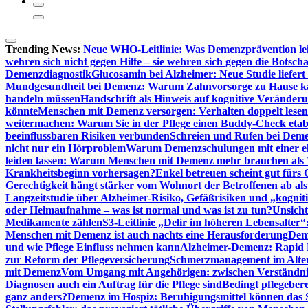
Trending News:
Neue WHO-Leitlinie: Was Demenzprävention lei
wehren sich nicht gegen Hilfe – sie wehren sich gegen die Botscha
Demenzdiagnostik
Glucosamin bei Alzheimer: Neue Studie liefer
Mundgesundheit bei Demenz: Warum Zahnvorsorge zu Hause
handeln müssen
Handschrift als Hinweis auf kognitive Veränder
könnte
Menschen mit Demenz versorgen: Verhalten doppelt lesen
weitermachen: Warum Sie in der Pflege einen Buddy-Check etabl
beeinflussbaren Risiken verbunden
Schreien und Rufen bei Demen
nicht nur ein Hörproblem
Warum Demenzschulungen mit einer eh
leiden lassen: Warum Menschen mit Demenz mehr brauchen als 
Krankheitsbeginn vorhersagen?
Enkel betreuen scheint gut fürs 
Gerechtigkeit hängt stärker vom Wohnort der Betroffenen ab al
Langzeitstudie über Alzheimer-Risiko, Gefäßrisiken und „kognit
oder Heimaufnahme – was ist normal und was ist zu tun?
Unsich
Medikamente zählen
S3-Leitlinie „Delir im höheren Lebensalter“
Menschen mit Demenz ist auch nachts eine Herausforderung
Deme
und wie Pflege Einfluss nehmen kann
Alzheimer-Demenz: Rapid Re
zur Reform der Pflegeversicherung
Schmerzmanagement im Alter n
mit Demenz
Vom Umgang mit Angehörigen: zwischen Verständni
Diagnosen auch ein Auftrag für die Pflege sind
Bedingt pflegebere
ganz anders?
Demenz im Hospiz: Beruhigungsmittel können das S