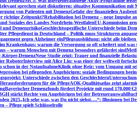
n mit Demenz
MCI: Was intergenerationelle Aktiv-Programme leist
Relevant sprechen statt diskutieren: situative Kommunikation mi
sorgung von Patienten mit Demenz
Gefahr der finanziellen Ausbe
 richtige Zeitpunkt?
Rehabilitation bei Demenz – neue Impulse 
 und Soziales des Landes Nordrhein-Westfalen
EU-Kommission gen
ol und Demenzrisiko
Geschlechtsspezifische Unterschiede beim De
ter Pflegedienst in Deutschland – Politik muss Strukturen anpass
ngagement gegen Alzheimer ein
Pflegeausbildung: nicht alle bleiben
m Krankenhaus: warum die Versorgung so oft scheitert und was 
aus – warum Menschen mit Demenz besonders gefährdet sind
Metf
ewy-Körper-Demenz
Neue Studie zeigt: Trauer und finanzielle Belast
ler Roboter
Interview mit Alice Lin: was einer der weltweit fortsch
ko schon in der Notaufnahme
Klinik ohne Reiz: vom Umgang mit se
epression bei pflegenden Angehörigen: soziale Bedingungen beein
gsprojekt: Unterschiede zwischen den Geschlechtern
Untersuchung
erausforderungen für die Pflege
AOK-Qualitätsatlas zeigt alarmi
ung
Bayerischer Demenzfonds fördert Projekte mit rund 170.000 €
2
BGH stärkt Rechte von Angehörigen bei der Betreuerauswahl
Buch
enden 2025
„Ich sehe was, was Du nicht siehst….“: Illusionen bei 
 – Pflege spielt Schlüsselrolle