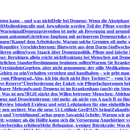
sten kann – und was nicht
Delir bei Demenz: Wenn die Akutphase v
ft
Medienbiografie und -bewußtsein werden Teil der Pflege werde
t Warnsignal
Demenzprävention ist mehr als Bewegung und gesun
 kaum ankommt
Gürtelrose-Impfung mit geringerem Demenzrisiko 
ungen?
Kampf dem Arbeitskreis: Warum solche Gremien oft mehr s
Kognitive Verschlechterung: Blutwerte aus dem Darm-Stoffwechs
ieren sollten
Swen Staack über Demenzpolitik, Pflege und falsche
z: Beruhigen allein reicht nicht
Reaktanz bei Menschen mit Demen
rlichen Standortbestimmung beginnen sollten
Warum Sie Kranken
Verständnis
Gegeben, aber nicht genommen: der stille Medikations
Gehirn zu sein
Verhalten verstehen und handhaben – wie geht man s
s vom Pflegegrad
„Also, ich bin doch nicht Ihre Tochter!“ – vom U
ive Reserve“
Überforderung der Enkel: wie Pflegefachpersonen be
tbarer Mehraufwand: Demenz ist im Krankenhaus (auch) ein Ste
: Was ist neu?
BGH stärkt den Willen betreuter Menschen: Ablehnu
nz und Desorientierung: viel mehr, als nicht von A nach B zu fin
view bündelt Evidenz und setzt Leitplanken für eine einheitlic
eu sortiert: Was die neue S3-Leitlinie GeriPAIN bringt
Zukunfts
s und Verteidigung
Caritas gegen Sawatzki-Schelte: Warum wir ge
it: weniger als die Hälfte kann sich die Versorgung Angehöriger vo
terberisiko erhöhen
Mehr Befugnisse, weniger Bürokratie: Was da