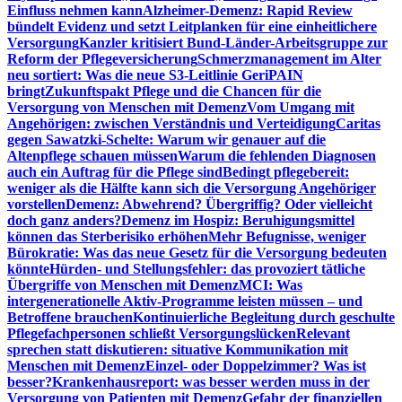
Einfluss nehmen kann
Alzheimer-Demenz: Rapid Review
bündelt Evidenz und setzt Leitplanken für eine einheitlichere
Versorgung
Kanzler kritisiert Bund-Länder-Arbeitsgruppe zur
Reform der Pflegeversicherung
Schmerzmanagement im Alter
neu sortiert: Was die neue S3-Leitlinie GeriPAIN
bringt
Zukunftspakt Pflege und die Chancen für die
Versorgung von Menschen mit Demenz
Vom Umgang mit
Angehörigen: zwischen Verständnis und Verteidigung
Caritas
gegen Sawatzki-Schelte: Warum wir genauer auf die
Altenpflege schauen müssen
Warum die fehlenden Diagnosen
auch ein Auftrag für die Pflege sind
Bedingt pflegebereit:
weniger als die Hälfte kann sich die Versorgung Angehöriger
vorstellen
Demenz: Abwehrend? Übergriffig? Oder vielleicht
doch ganz anders?
Demenz im Hospiz: Beruhigungsmittel
können das Sterberisiko erhöhen
Mehr Befugnisse, weniger
Bürokratie: Was das neue Gesetz für die Versorgung bedeuten
könnte
Hürden- und Stellungsfehler: das provoziert tätliche
Übergriffe von Menschen mit Demenz
MCI: Was
intergenerationelle Aktiv-Programme leisten müssen – und
Betroffene brauchen
Kontinuierliche Begleitung durch geschulte
Pflegefachpersonen schließt Versorgungslücken
Relevant
sprechen statt diskutieren: situative Kommunikation mit
Menschen mit Demenz
Einzel- oder Doppelzimmer? Was ist
besser?
Krankenhausreport: was besser werden muss in der
Versorgung von Patienten mit Demenz
Gefahr der finanziellen