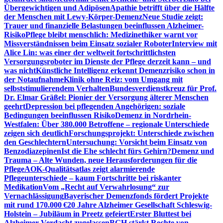
Übergewichtigen und Adipösen
Apathie betrifft über die Hälfte
der Menschen mit Lewy-Körper-Demenz
Neue Studie zeigt:
Trauer und finanzielle Belastungen beeinflussen Alzheimer-
Risiko
Pflege bleibt menschlich: Medizinethiker warnt vor
Missverständnissen beim Einsatz sozialer Roboter
Interview mit
Alice Lin: was einer der weltweit fortschrittlichsten
Versorgungsroboter im Dienste der Pflege derzeit kann – und
was nicht
Künstliche Intelligenz erkennt Demenzrisiko schon in
der Notaufnahme
Klinik ohne Reiz: vom Umgang mit
selbststimulierendem Verhalten
Bundesverdienstkreuz für Prof.
Dr. Elmar Gräßel: Pionier der Versorgung älterer Menschen
geehrt
Depression bei pflegenden Angehörigen: soziale
Bedingungen beeinflussen Risiko
Demenz in Nordrhein-
Westfalen: Über 380.000 Betroffene – regionale Unterschiede
zeigen sich deutlich
Forschungsprojekt: Unterschiede zwischen
den Geschlechtern
Untersuchung: Vorsicht beim Einsatz von
Benzodiazepinen
Ist die Ehe schlecht fürs Gehirn?
Demenz und
Trauma – Alte Wunden, neue Herausforderungen für die
Pflege
AOK-Qualitätsatlas zeigt alarmierende
Pflegeunterschiede – kaum Fortschritte bei riskanter
Medikation
Vom „Recht auf Verwahrlosung“ zur
Vernachlässigung
Bayerischer Demenzfonds fördert Projekte
mit rund 170.000 €
20 Jahre Alzheimer Gesellschaft Schleswig-
Holstein – Jubiläum in Preetz gefeiert
Erster Bluttest bei
Alzheimer-Verdacht zugelassen
BGH stärkt Rechte von