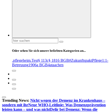
Suchen
nach:
Oder sehen Sie sich unsere beliebten Kategorien an...
.pflegeheim
.Test
§ 113c
§ 1816 BGB
#ZukunftspaktPflege
1:1-
Betreuung
1906a BGB
4at
aachen
Trending News:
Nicht wegen der Demenz im Krankenhaus –
sondern mit ihr
Neue WHO-Leitlinie: Was Demenzprävention
leisten kann – und was nicht
Delir bei Demenz: Wenn die