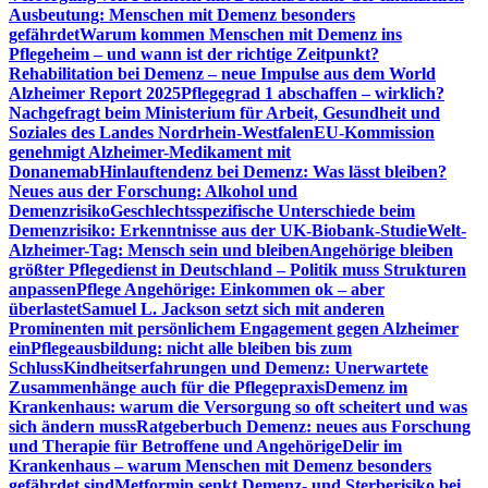
Ausbeutung: Menschen mit Demenz besonders
gefährdet
Warum kommen Menschen mit Demenz ins
Pflegeheim – und wann ist der richtige Zeitpunkt?
Rehabilitation bei Demenz – neue Impulse aus dem World
Alzheimer Report 2025
Pflegegrad 1 abschaffen – wirklich?
Nachgefragt beim Ministerium für Arbeit, Gesundheit und
Soziales des Landes Nordrhein-Westfalen
EU-Kommission
genehmigt Alzheimer-Medikament mit
Donanemab
Hinlauftendenz bei Demenz: Was lässt bleiben?
Neues aus der Forschung: Alkohol und
Demenzrisiko
Geschlechtsspezifische Unterschiede beim
Demenzrisiko: Erkenntnisse aus der UK-Biobank-Studie
Welt-
Alzheimer-Tag: Mensch sein und bleiben
Angehörige bleiben
größter Pflegedienst in Deutschland – Politik muss Strukturen
anpassen
Pflege Angehörige: Einkommen ok – aber
überlastet
Samuel L. Jackson setzt sich mit anderen
Prominenten mit persönlichem Engagement gegen Alzheimer
ein
Pflegeausbildung: nicht alle bleiben bis zum
Schluss
Kindheitserfahrungen und Demenz: Unerwartete
Zusammenhänge auch für die Pflegepraxis
Demenz im
Krankenhaus: warum die Versorgung so oft scheitert und was
sich ändern muss
Ratgeberbuch Demenz: neues aus Forschung
und Therapie für Betroffene und Angehörige
Delir im
Krankenhaus – warum Menschen mit Demenz besonders
gefährdet sind
Metformin senkt Demenz- und Sterberisiko bei