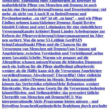
Menschen: Ablehnung eines Angehörigen als Betreuer ist
maßgeblich
Die Pflege von Menschen mit Demenz ist auch
nachts eine Herausforderung
Demenz und Desorientierung: viel
mehr, als nicht von A nach B zu finden
Demenz und
Psychopharmaka: „zu viel“ ist oft „zu lang“ – und wie Pflege
Einfluss nehmen kann
Alzheimer-Demenz: Rapid Review
bündelt Evidenz und setzt Leitplanken für eine einheitlichere
Versorgung
Kanzler kritisiert Bund-Länder-Arbeitsgruppe zur
Reform der Pflegeversicherung
Schmerzmanagement im Alter
neu sortiert: Was die neue S3-Leitlinie GeriPAIN
bringt
Zukunftspakt Pflege und die Chancen für die
Versorgung von Menschen mit Demenz
Vom Umgang mit
Angehörigen: zwischen Verständnis und Verteidigung
Caritas
gegen Sawatzki-Schelte: Warum wir genauer auf die
Altenpflege schauen müssen
Warum die fehlenden Diagnosen
auch ein Auftrag für die Pflege sind
Bedingt pflegebereit:
weniger als die Hälfte kann sich die Versorgung Angehöriger
vorstellen
Demenz: Abwehrend? Übergriffig? Oder vielleicht
doch ganz anders?
Demenz im Hospiz: Beruhigungsmittel
können das Sterberisiko erhöhen
Mehr Befugnisse, weniger
Bürokratie: Was das neue Gesetz für die Versorgung bedeuten
könnte
Hürden- und Stellungsfehler: das provoziert tätliche
Übergriffe von Menschen mit Demenz
MCI: Was
intergenerationelle Aktiv-Programme leisten müssen – und
Betroffene brauchen
Kontinuierliche Begleitung durch geschulte