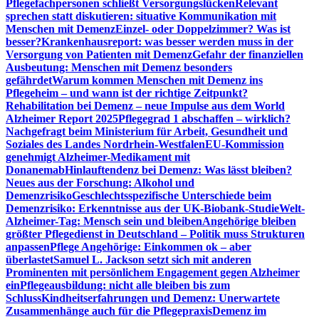
Pflegefachpersonen schließt Versorgungslücken
Relevant
sprechen statt diskutieren: situative Kommunikation mit
Menschen mit Demenz
Einzel- oder Doppelzimmer? Was ist
besser?
Krankenhausreport: was besser werden muss in der
Versorgung von Patienten mit Demenz
Gefahr der finanziellen
Ausbeutung: Menschen mit Demenz besonders
gefährdet
Warum kommen Menschen mit Demenz ins
Pflegeheim – und wann ist der richtige Zeitpunkt?
Rehabilitation bei Demenz – neue Impulse aus dem World
Alzheimer Report 2025
Pflegegrad 1 abschaffen – wirklich?
Nachgefragt beim Ministerium für Arbeit, Gesundheit und
Soziales des Landes Nordrhein-Westfalen
EU-Kommission
genehmigt Alzheimer-Medikament mit
Donanemab
Hinlauftendenz bei Demenz: Was lässt bleiben?
Neues aus der Forschung: Alkohol und
Demenzrisiko
Geschlechtsspezifische Unterschiede beim
Demenzrisiko: Erkenntnisse aus der UK-Biobank-Studie
Welt-
Alzheimer-Tag: Mensch sein und bleiben
Angehörige bleiben
größter Pflegedienst in Deutschland – Politik muss Strukturen
anpassen
Pflege Angehörige: Einkommen ok – aber
überlastet
Samuel L. Jackson setzt sich mit anderen
Prominenten mit persönlichem Engagement gegen Alzheimer
ein
Pflegeausbildung: nicht alle bleiben bis zum
Schluss
Kindheitserfahrungen und Demenz: Unerwartete
Zusammenhänge auch für die Pflegepraxis
Demenz im