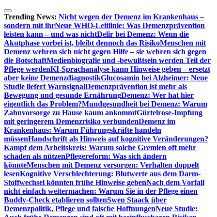
Zum
Inhalt
Trending News:
Nicht wegen der Demenz im Krankenhaus –
springen
sondern mit ihr
Neue WHO-Leitlinie: Was Demenzprävention
leisten kann – und was nicht
Delir bei Demenz: Wenn die
Akutphase vorbei ist, bleibt dennoch das Risiko
Menschen mit
Demenz wehren sich nicht gegen Hilfe – sie wehren sich gegen
die Botschaft
Medienbiografie und -bewußtsein werden Teil der
Pflege werden
KI-Sprachanalyse kann Hinweise geben – ersetzt
aber keine Demenzdiagnostik
Glucosamin bei Alzheimer: Neue
Studie liefert Warnsignal
Demenzprävention ist mehr als
Bewegung und gesunde Ernährung
Demenz: Wer hat hier
eigentlich das Problem?
Mundgesundheit bei Demenz: Warum
Zahnvorsorge zu Hause kaum ankommt
Gürtelrose-Impfung
mit geringerem Demenzrisiko verbunden
Demenz im
Krankenhaus: Warum Führungskräfte handeln
müssen
Handschrift als Hinweis auf kognitive Veränderungen?
Kampf dem Arbeitskreis: Warum solche Gremien oft mehr
schaden als nützen
Pflegereform: Was sich ändern
könnte
Menschen mit Demenz versorgen: Verhalten doppelt
lesen
Kognitive Verschlechterung: Blutwerte aus dem Darm-
Stoffwechsel könnten frühe Hinweise geben
Nach dem Vorfall
nicht einfach weitermachen: Warum Sie in der Pflege einen
Buddy-Check etablieren sollten
Swen Staack über
Demenzpolitik, Pflege und falsche Hoffnungen
Neue Studie: