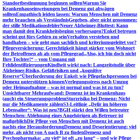
Standortbestimmung beginnen sollten
Warum Sie
Krankenhauseinweisungen bei Demenz gut abwägen
sollten
Empathisch leiden lassen: Warum Menschen mit Demenz
mehr brauchen als Verständnis
Gegeben, aber nicht genommen:
der stille Medikationsfehler
Neuer Alzheimer-Bluttest: Kann
man damit den Krankheitsbeginn vorhersagen?
Enkel betreuen
scheint gut fürs Gehirn zu sein
Verhalten verstehen und
handhaben – wie geht man sachlich und kriteriumsgeleitet vor?
Pflegeversicherung: Gerechtigkeit hängt stärker vom Wohnort
der Betroffenen ab als vom Pflegegrad
„Also, ich bin doch nicht
Ihre Tochter!“ – vom Umgang mit
Fehlidentifizierungen
Kindheit wirkt nach: Langzeitstudie über
Alzheimer-Risiko, Gefäßrisiken und „kognitive
Reserve“
Überforderung der Enkel: wie Pflegefachpersonen bei
Demenz unterstützen können
Verlegungsstress nach Umzug
oder Heimaufnahme – was ist normal und was ist zu tun?
Unsichtbarer Mehraufwand: Demenz ist im Krankenhaus
(auch) ein Steuerungsproblem
Sturzrisiko bei Demenz: Nicht
nur die Medikamente zählen
S3-Leitlinie „Delir im höheren
Lebensalter“: Was ist neu?
BGH stärkt den Willen betreuter
Menschen: Ablehnung eines Angehörigen als Betreuer ist
maßgeblich
Die Pflege von Menschen mit Demenz ist auch
nachts eine Herausforderung
Demenz und Desorientierung: viel
mehr, als nicht von A nach B zu finden
Demenz und
Psychopharmaka: „zu viel“ ist oft „zu lang“ – und wie Pflege