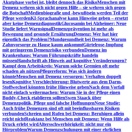
Akutphase vorbei ist, bleibt dennoch das Risiko
Menschen mit
Demenz wehren sich nicht gegen Hilfe – sie wehren sich gegen
die Botschaft
Medienbiografie und -bewußtsein werden Teil der
Pflege werden
KI-Sprachanalyse kann Hinweise geben – ersetzt
aber keine Demenzdiagnostik
Glucosamin bei Alzheimer: Neue
Studie liefert Warnsignal
Demenzprävention ist mehr als
Bewegung und gesunde Ernährung
Demenz: Wer hat hier
eigentlich das Problem?
Mundgesundheit bei Demenz: Warum
Zahnvorsorge zu Hause kaum ankommt
Gürtelrose-Impfung
mit geringerem Demenzrisiko verbunden
Demenz im
Krankenhaus: Warum Führungskräfte handeln
müssen
Handschrift als Hinweis auf kognitive Veränderungen?
Kampf dem Arbeitskreis: Warum solche Gremien oft mehr
schaden als nützen
Pflegereform: Was sich ändern
könnte
Menschen mit Demenz versorgen: Verhalten doppelt
lesen
Kognitive Verschlechterung: Blutwerte aus dem Darm-
Stoffwechsel könnten frühe Hinweise geben
Nach dem Vorfall
nicht einfach weitermachen: Warum Sie in der Pflege einen
Buddy-Check etablieren sollten
Swen Staack über
Demenzpolitik, Pflege und falsche Hoffnungen
Neue Studie:
Auch frühe Demenzen sind oft mit beeinflussbaren Risiken
verbunden
Schreien und Rufen bei Demenz: Beruhigen allein
reicht nicht
Reaktanz bei Menschen mit Demenz: Wenn Hilfe als
Druck erlebt wird
Altersschwerhörigkeit: nicht nur ein
Hörproblem
Warum Demenzschulungen mit einer ehrlichen