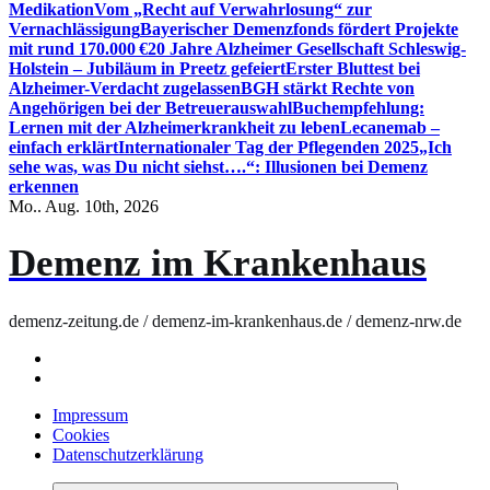
Medikation
Vom „Recht auf Verwahrlosung“ zur
Vernachlässigung
Bayerischer Demenzfonds fördert Projekte
mit rund 170.000 €
20 Jahre Alzheimer Gesellschaft Schleswig-
Holstein – Jubiläum in Preetz gefeiert
Erster Bluttest bei
Alzheimer-Verdacht zugelassen
BGH stärkt Rechte von
Angehörigen bei der Betreuerauswahl
Buchempfehlung:
Lernen mit der Alzheimerkrankheit zu leben
Lecanemab –
einfach erklärt
Internationaler Tag der Pflegenden 2025
„Ich
sehe was, was Du nicht siehst….“: Illusionen bei Demenz
erkennen
Mo.. Aug. 10th, 2026
Demenz im Krankenhaus
demenz-zeitung.de / demenz-im-krankenhaus.de / demenz-nrw.de
Impressum
Cookies
Datenschutzerklärung