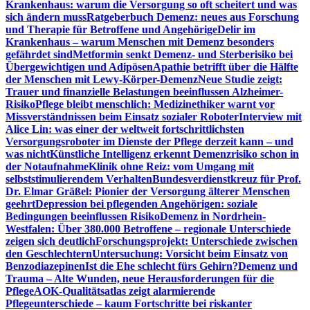
Krankenhaus: warum die Versorgung so oft scheitert und was
sich ändern muss
Ratgeberbuch Demenz: neues aus Forschung
und Therapie für Betroffene und Angehörige
Delir im
Krankenhaus – warum Menschen mit Demenz besonders
gefährdet sind
Metformin senkt Demenz- und Sterberisiko bei
Übergewichtigen und Adipösen
Apathie betrifft über die Hälfte
der Menschen mit Lewy-Körper-Demenz
Neue Studie zeigt:
Trauer und finanzielle Belastungen beeinflussen Alzheimer-
Risiko
Pflege bleibt menschlich: Medizinethiker warnt vor
Missverständnissen beim Einsatz sozialer Roboter
Interview mit
Alice Lin: was einer der weltweit fortschrittlichsten
Versorgungsroboter im Dienste der Pflege derzeit kann – und
was nicht
Künstliche Intelligenz erkennt Demenzrisiko schon in
der Notaufnahme
Klinik ohne Reiz: vom Umgang mit
selbststimulierendem Verhalten
Bundesverdienstkreuz für Prof.
Dr. Elmar Gräßel: Pionier der Versorgung älterer Menschen
geehrt
Depression bei pflegenden Angehörigen: soziale
Bedingungen beeinflussen Risiko
Demenz in Nordrhein-
Westfalen: Über 380.000 Betroffene – regionale Unterschiede
zeigen sich deutlich
Forschungsprojekt: Unterschiede zwischen
den Geschlechtern
Untersuchung: Vorsicht beim Einsatz von
Benzodiazepinen
Ist die Ehe schlecht fürs Gehirn?
Demenz und
Trauma – Alte Wunden, neue Herausforderungen für die
Pflege
AOK-Qualitätsatlas zeigt alarmierende
Pflegeunterschiede – kaum Fortschritte bei riskanter