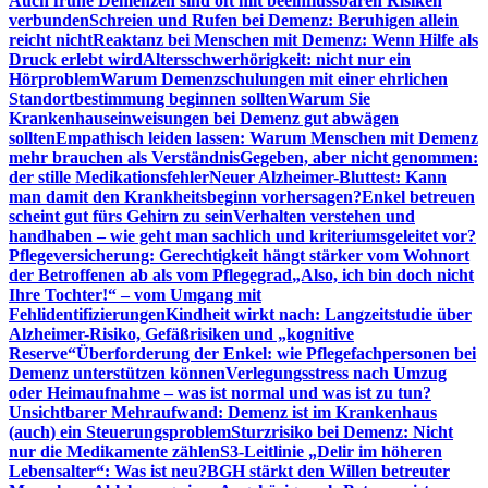
Auch frühe Demenzen sind oft mit beeinflussbaren Risiken
verbunden
Schreien und Rufen bei Demenz: Beruhigen allein
reicht nicht
Reaktanz bei Menschen mit Demenz: Wenn Hilfe als
Druck erlebt wird
Altersschwerhörigkeit: nicht nur ein
Hörproblem
Warum Demenzschulungen mit einer ehrlichen
Standortbestimmung beginnen sollten
Warum Sie
Krankenhauseinweisungen bei Demenz gut abwägen
sollten
Empathisch leiden lassen: Warum Menschen mit Demenz
mehr brauchen als Verständnis
Gegeben, aber nicht genommen:
der stille Medikationsfehler
Neuer Alzheimer-Bluttest: Kann
man damit den Krankheitsbeginn vorhersagen?
Enkel betreuen
scheint gut fürs Gehirn zu sein
Verhalten verstehen und
handhaben – wie geht man sachlich und kriteriumsgeleitet vor?
Pflegeversicherung: Gerechtigkeit hängt stärker vom Wohnort
der Betroffenen ab als vom Pflegegrad
„Also, ich bin doch nicht
Ihre Tochter!“ – vom Umgang mit
Fehlidentifizierungen
Kindheit wirkt nach: Langzeitstudie über
Alzheimer-Risiko, Gefäßrisiken und „kognitive
Reserve“
Überforderung der Enkel: wie Pflegefachpersonen bei
Demenz unterstützen können
Verlegungsstress nach Umzug
oder Heimaufnahme – was ist normal und was ist zu tun?
Unsichtbarer Mehraufwand: Demenz ist im Krankenhaus
(auch) ein Steuerungsproblem
Sturzrisiko bei Demenz: Nicht
nur die Medikamente zählen
S3-Leitlinie „Delir im höheren
Lebensalter“: Was ist neu?
BGH stärkt den Willen betreuter