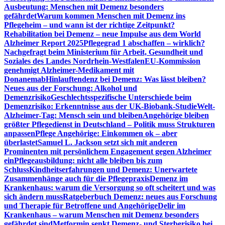
Ausbeutung: Menschen mit Demenz besonders
gefährdet
Warum kommen Menschen mit Demenz ins
Pflegeheim – und wann ist der richtige Zeitpunkt?
Rehabilitation bei Demenz – neue Impulse aus dem World
Alzheimer Report 2025
Pflegegrad 1 abschaffen – wirklich?
Nachgefragt beim Ministerium für Arbeit, Gesundheit und
Soziales des Landes Nordrhein-Westfalen
EU-Kommission
genehmigt Alzheimer-Medikament mit
Donanemab
Hinlauftendenz bei Demenz: Was lässt bleiben?
Neues aus der Forschung: Alkohol und
Demenzrisiko
Geschlechtsspezifische Unterschiede beim
Demenzrisiko: Erkenntnisse aus der UK-Biobank-Studie
Welt-
Alzheimer-Tag: Mensch sein und bleiben
Angehörige bleiben
größter Pflegedienst in Deutschland – Politik muss Strukturen
anpassen
Pflege Angehörige: Einkommen ok – aber
überlastet
Samuel L. Jackson setzt sich mit anderen
Prominenten mit persönlichem Engagement gegen Alzheimer
ein
Pflegeausbildung: nicht alle bleiben bis zum
Schluss
Kindheitserfahrungen und Demenz: Unerwartete
Zusammenhänge auch für die Pflegepraxis
Demenz im
Krankenhaus: warum die Versorgung so oft scheitert und was
sich ändern muss
Ratgeberbuch Demenz: neues aus Forschung
und Therapie für Betroffene und Angehörige
Delir im
Krankenhaus – warum Menschen mit Demenz besonders
gefährdet sind
Metformin senkt Demenz- und Sterberisiko bei