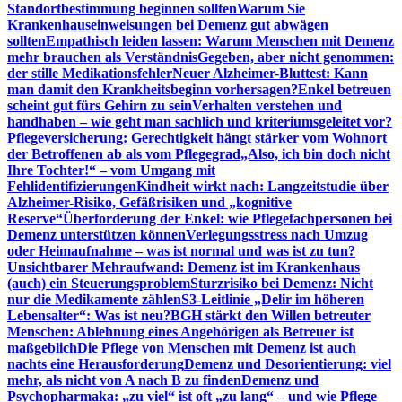
Standortbestimmung beginnen sollten
Warum Sie
Krankenhauseinweisungen bei Demenz gut abwägen
sollten
Empathisch leiden lassen: Warum Menschen mit Demenz
mehr brauchen als Verständnis
Gegeben, aber nicht genommen:
der stille Medikationsfehler
Neuer Alzheimer-Bluttest: Kann
man damit den Krankheitsbeginn vorhersagen?
Enkel betreuen
scheint gut fürs Gehirn zu sein
Verhalten verstehen und
handhaben – wie geht man sachlich und kriteriumsgeleitet vor?
Pflegeversicherung: Gerechtigkeit hängt stärker vom Wohnort
der Betroffenen ab als vom Pflegegrad
„Also, ich bin doch nicht
Ihre Tochter!“ – vom Umgang mit
Fehlidentifizierungen
Kindheit wirkt nach: Langzeitstudie über
Alzheimer-Risiko, Gefäßrisiken und „kognitive
Reserve“
Überforderung der Enkel: wie Pflegefachpersonen bei
Demenz unterstützen können
Verlegungsstress nach Umzug
oder Heimaufnahme – was ist normal und was ist zu tun?
Unsichtbarer Mehraufwand: Demenz ist im Krankenhaus
(auch) ein Steuerungsproblem
Sturzrisiko bei Demenz: Nicht
nur die Medikamente zählen
S3-Leitlinie „Delir im höheren
Lebensalter“: Was ist neu?
BGH stärkt den Willen betreuter
Menschen: Ablehnung eines Angehörigen als Betreuer ist
maßgeblich
Die Pflege von Menschen mit Demenz ist auch
nachts eine Herausforderung
Demenz und Desorientierung: viel
mehr, als nicht von A nach B zu finden
Demenz und
Psychopharmaka: „zu viel“ ist oft „zu lang“ – und wie Pflege