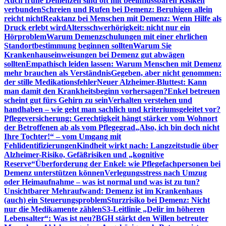
Auch frühe Demenzen sind oft mit beeinflussbaren Risiken
verbunden
Schreien und Rufen bei Demenz: Beruhigen allein
reicht nicht
Reaktanz bei Menschen mit Demenz: Wenn Hilfe als
Druck erlebt wird
Altersschwerhörigkeit: nicht nur ein
Hörproblem
Warum Demenzschulungen mit einer ehrlichen
Standortbestimmung beginnen sollten
Warum Sie
Krankenhauseinweisungen bei Demenz gut abwägen
sollten
Empathisch leiden lassen: Warum Menschen mit Demenz
mehr brauchen als Verständnis
Gegeben, aber nicht genommen:
der stille Medikationsfehler
Neuer Alzheimer-Bluttest: Kann
man damit den Krankheitsbeginn vorhersagen?
Enkel betreuen
scheint gut fürs Gehirn zu sein
Verhalten verstehen und
handhaben – wie geht man sachlich und kriteriumsgeleitet vor?
Pflegeversicherung: Gerechtigkeit hängt stärker vom Wohnort
der Betroffenen ab als vom Pflegegrad
„Also, ich bin doch nicht
Ihre Tochter!“ – vom Umgang mit
Fehlidentifizierungen
Kindheit wirkt nach: Langzeitstudie über
Alzheimer-Risiko, Gefäßrisiken und „kognitive
Reserve“
Überforderung der Enkel: wie Pflegefachpersonen bei
Demenz unterstützen können
Verlegungsstress nach Umzug
oder Heimaufnahme – was ist normal und was ist zu tun?
Unsichtbarer Mehraufwand: Demenz ist im Krankenhaus
(auch) ein Steuerungsproblem
Sturzrisiko bei Demenz: Nicht
nur die Medikamente zählen
S3-Leitlinie „Delir im höheren
Lebensalter“: Was ist neu?
BGH stärkt den Willen betreuter