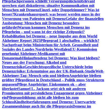
Pflegefachpersonen schließt Versorgungslücken
Relevant
sprechen statt diskutieren: situative Kommunikation mit
Menschen mit Demenz
Einzel- oder Doppelzimmer? Was ist
besser?
Krankenhausreport: was besser werden muss in der
Versorgung von Patienten mit Demenz
Gefahr der finanziellen
Ausbeutung: Menschen mit Demenz besonders
gefährdet
Warum kommen Menschen mit Demenz ins
Pflegeheim – und wann ist der richtige Zeitpunkt?
Rehabilitation bei Demenz – neue Impulse aus dem World
Alzheimer Report 2025
Pflegegrad 1 abschaffen – wirklich?
Nachgefragt beim Ministerium für Arbeit, Gesundheit und
Soziales des Landes Nordrhein-Westfalen
EU-Kommission
genehmigt Alzheimer-Medikament mit
Donanemab
Hinlauftendenz bei Demenz: Was lässt bleiben?
Neues aus der Forschung: Alkohol und
Demenzrisiko
Geschlechtsspezifische Unterschiede beim
Demenzrisiko: Erkenntnisse aus der UK-Biobank-Studie
Welt-
Alzheimer-Tag: Mensch sein und bleiben
Angehörige bleiben
größter Pflegedienst in Deutschland – Politik muss Strukturen
anpassen
Pflege Angehörige: Einkommen ok – aber
überlastet
Samuel L. Jackson setzt sich mit anderen
Prominenten mit persönlichem Engagement gegen Alzheimer
ein
Pflegeausbildung: nicht alle bleiben bis zum
Schluss
Kindheitserfahrungen und Demenz: Unerwartete
Zusammenhänge auch für die Pflegepraxis
Demenz im