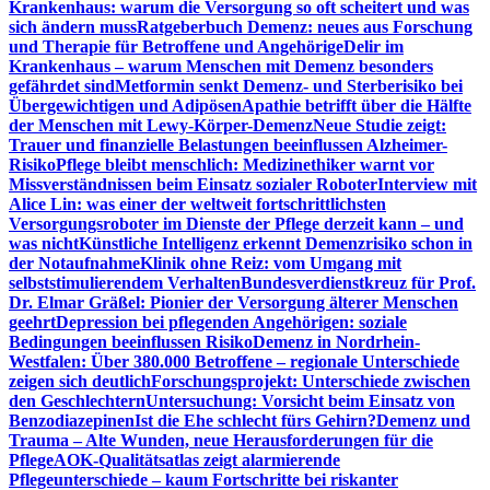
Krankenhaus: warum die Versorgung so oft scheitert und was
sich ändern muss
Ratgeberbuch Demenz: neues aus Forschung
und Therapie für Betroffene und Angehörige
Delir im
Krankenhaus – warum Menschen mit Demenz besonders
gefährdet sind
Metformin senkt Demenz- und Sterberisiko bei
Übergewichtigen und Adipösen
Apathie betrifft über die Hälfte
der Menschen mit Lewy-Körper-Demenz
Neue Studie zeigt:
Trauer und finanzielle Belastungen beeinflussen Alzheimer-
Risiko
Pflege bleibt menschlich: Medizinethiker warnt vor
Missverständnissen beim Einsatz sozialer Roboter
Interview mit
Alice Lin: was einer der weltweit fortschrittlichsten
Versorgungsroboter im Dienste der Pflege derzeit kann – und
was nicht
Künstliche Intelligenz erkennt Demenzrisiko schon in
der Notaufnahme
Klinik ohne Reiz: vom Umgang mit
selbststimulierendem Verhalten
Bundesverdienstkreuz für Prof.
Dr. Elmar Gräßel: Pionier der Versorgung älterer Menschen
geehrt
Depression bei pflegenden Angehörigen: soziale
Bedingungen beeinflussen Risiko
Demenz in Nordrhein-
Westfalen: Über 380.000 Betroffene – regionale Unterschiede
zeigen sich deutlich
Forschungsprojekt: Unterschiede zwischen
den Geschlechtern
Untersuchung: Vorsicht beim Einsatz von
Benzodiazepinen
Ist die Ehe schlecht fürs Gehirn?
Demenz und
Trauma – Alte Wunden, neue Herausforderungen für die
Pflege
AOK-Qualitätsatlas zeigt alarmierende
Pflegeunterschiede – kaum Fortschritte bei riskanter