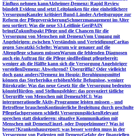
Einfluss nehmen kann
Alzheimer-Demenz: Rapid Review
bündelt Evidenz und setzt Leitplanken für eine einheitlichere
Versorgung
Kanzler kritisiert Bund-Länder-Arbeitsgruppe zur
Reform der Pflegeversicherung
Schmerzmanagement im Alter
neu sortiert: Was die neue S3-Leitlinie GeriPAIN
bringt
Zukunftspakt Pflege und die Chancen für die
Versorgung von Menschen mit Demenz
Vom Umgang mit
Angehörigen: zwischen Verständnis und Verteidigung
Caritas
gegen Sawatzki-Schelte: Warum wir genauer auf die
Altenpflege schauen müssen
Warum die fehlenden Diagnosen
auch ein Auftrag für die Pflege sind
Bedingt pflegebereit:
weniger als die Hälfte kann sich die Versorgung Angehöriger
vorstellen
Demenz: Abwehrend? Übergriffig? Oder vielleicht
doch ganz anders?
Demenz im Hospiz: Beruhigungsmittel
können das Sterberisiko erhöhen
Mehr Befugnisse, weniger
Bürokratie: Was das neue Gesetz für die Versorgung bedeuten
könnte
Hürden- und Stellungsfehler: das provoziert tätliche
Übergriffe von Menschen mit Demenz
MCI: Was
intergenerationelle Aktiv-Programme leisten müssen – und
Betroffene brauchen
Kontinuierliche Begleitung durch geschulte
Pflegefachpersonen schließt Versorgungslücken
Relevant
sprechen statt diskutieren: situative Kommunikation mit
Menschen mit Demenz
Einzel- oder Doppelzimmer? Was ist
besser?
Krankenhausreport: was besser werden muss in der
Versorgung von Patienten mit Demenz
Gefahr der finanziellen