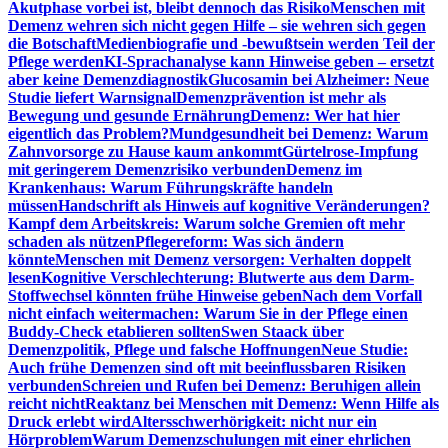
Akutphase vorbei ist, bleibt dennoch das Risiko
Menschen mit
Demenz wehren sich nicht gegen Hilfe – sie wehren sich gegen
die Botschaft
Medienbiografie und -bewußtsein werden Teil der
Pflege werden
KI-Sprachanalyse kann Hinweise geben – ersetzt
aber keine Demenzdiagnostik
Glucosamin bei Alzheimer: Neue
Studie liefert Warnsignal
Demenzprävention ist mehr als
Bewegung und gesunde Ernährung
Demenz: Wer hat hier
eigentlich das Problem?
Mundgesundheit bei Demenz: Warum
Zahnvorsorge zu Hause kaum ankommt
Gürtelrose-Impfung
mit geringerem Demenzrisiko verbunden
Demenz im
Krankenhaus: Warum Führungskräfte handeln
müssen
Handschrift als Hinweis auf kognitive Veränderungen?
Kampf dem Arbeitskreis: Warum solche Gremien oft mehr
schaden als nützen
Pflegereform: Was sich ändern
könnte
Menschen mit Demenz versorgen: Verhalten doppelt
lesen
Kognitive Verschlechterung: Blutwerte aus dem Darm-
Stoffwechsel könnten frühe Hinweise geben
Nach dem Vorfall
nicht einfach weitermachen: Warum Sie in der Pflege einen
Buddy-Check etablieren sollten
Swen Staack über
Demenzpolitik, Pflege und falsche Hoffnungen
Neue Studie:
Auch frühe Demenzen sind oft mit beeinflussbaren Risiken
verbunden
Schreien und Rufen bei Demenz: Beruhigen allein
reicht nicht
Reaktanz bei Menschen mit Demenz: Wenn Hilfe als
Druck erlebt wird
Altersschwerhörigkeit: nicht nur ein
Hörproblem
Warum Demenzschulungen mit einer ehrlichen