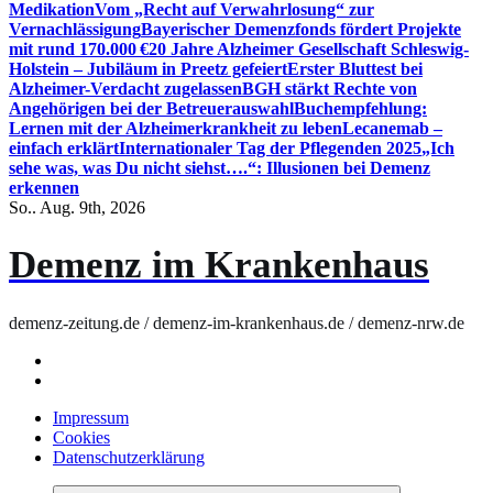
Medikation
Vom „Recht auf Verwahrlosung“ zur
Vernachlässigung
Bayerischer Demenzfonds fördert Projekte
mit rund 170.000 €
20 Jahre Alzheimer Gesellschaft Schleswig-
Holstein – Jubiläum in Preetz gefeiert
Erster Bluttest bei
Alzheimer-Verdacht zugelassen
BGH stärkt Rechte von
Angehörigen bei der Betreuerauswahl
Buchempfehlung:
Lernen mit der Alzheimerkrankheit zu leben
Lecanemab –
einfach erklärt
Internationaler Tag der Pflegenden 2025
„Ich
sehe was, was Du nicht siehst….“: Illusionen bei Demenz
erkennen
So.. Aug. 9th, 2026
Demenz im Krankenhaus
demenz-zeitung.de / demenz-im-krankenhaus.de / demenz-nrw.de
Impressum
Cookies
Datenschutzerklärung