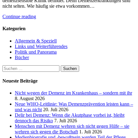
demenzsensible Klinik befindet. Denn Demenzerkrankungen sind
nicht selten. Wie häufig sie etwa vorkommen…
Continue reading
Kategorien
Allgemein & Speziell
Links und Weiterführendes
Politik und Panorama
Bücher
Suchen
nach:
Neueste Beiträge
Nicht wegen der Demenz im Krankenhaus – sondern mit ihr
8. August 2026
Neue WHO-Leitlinie: Was Demenzprävention leisten kann –
und was nicht
20. Juli 2026
Delir bei Demenz: Wenn die Akutphase vorbei ist, bleibt
dennoch das Risiko
7. Juli 2026
Menschen mit Demenz wehren sich nicht gegen Hilfe – sie
wehren sich gegen die Botschaft
1. Juli 2026
Medienbiografie und -bewußtsein werden Teil der Pflege