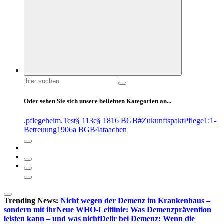
Suchen
nach:
Oder sehen Sie sich unsere beliebten Kategorien an...
.pflegeheim
.Test
§ 113c
§ 1816 BGB
#ZukunftspaktPflege
1:1-
Betreuung
1906a BGB
4at
aachen
Trending News:
Nicht wegen der Demenz im Krankenhaus –
sondern mit ihr
Neue WHO-Leitlinie: Was Demenzprävention
leisten kann – und was nicht
Delir bei Demenz: Wenn die