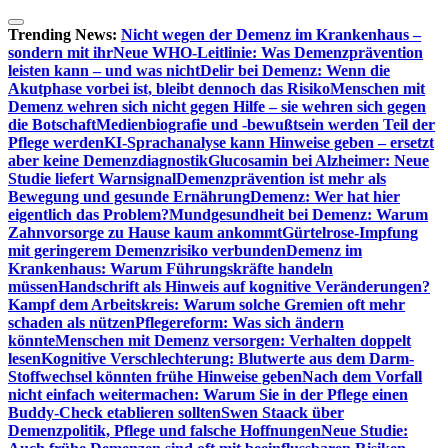
Zum
Inhalt
Trending News:
Nicht wegen der Demenz im Krankenhaus –
springen
sondern mit ihr
Neue WHO-Leitlinie: Was Demenzprävention
leisten kann – und was nicht
Delir bei Demenz: Wenn die
Akutphase vorbei ist, bleibt dennoch das Risiko
Menschen mit
Demenz wehren sich nicht gegen Hilfe – sie wehren sich gegen
die Botschaft
Medienbiografie und -bewußtsein werden Teil der
Pflege werden
KI-Sprachanalyse kann Hinweise geben – ersetzt
aber keine Demenzdiagnostik
Glucosamin bei Alzheimer: Neue
Studie liefert Warnsignal
Demenzprävention ist mehr als
Bewegung und gesunde Ernährung
Demenz: Wer hat hier
eigentlich das Problem?
Mundgesundheit bei Demenz: Warum
Zahnvorsorge zu Hause kaum ankommt
Gürtelrose-Impfung
mit geringerem Demenzrisiko verbunden
Demenz im
Krankenhaus: Warum Führungskräfte handeln
müssen
Handschrift als Hinweis auf kognitive Veränderungen?
Kampf dem Arbeitskreis: Warum solche Gremien oft mehr
schaden als nützen
Pflegereform: Was sich ändern
könnte
Menschen mit Demenz versorgen: Verhalten doppelt
lesen
Kognitive Verschlechterung: Blutwerte aus dem Darm-
Stoffwechsel könnten frühe Hinweise geben
Nach dem Vorfall
nicht einfach weitermachen: Warum Sie in der Pflege einen
Buddy-Check etablieren sollten
Swen Staack über
Demenzpolitik, Pflege und falsche Hoffnungen
Neue Studie: