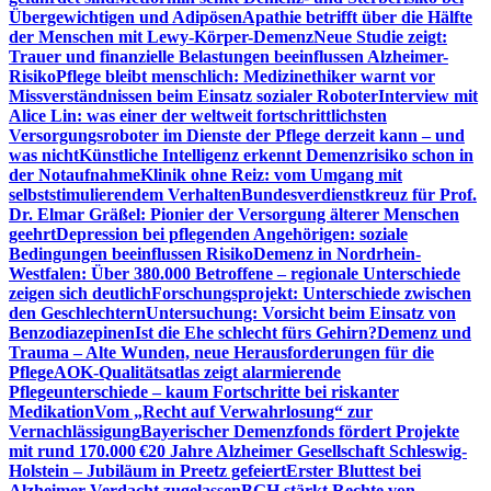
Übergewichtigen und Adipösen
Apathie betrifft über die Hälfte
der Menschen mit Lewy-Körper-Demenz
Neue Studie zeigt:
Trauer und finanzielle Belastungen beeinflussen Alzheimer-
Risiko
Pflege bleibt menschlich: Medizinethiker warnt vor
Missverständnissen beim Einsatz sozialer Roboter
Interview mit
Alice Lin: was einer der weltweit fortschrittlichsten
Versorgungsroboter im Dienste der Pflege derzeit kann – und
was nicht
Künstliche Intelligenz erkennt Demenzrisiko schon in
der Notaufnahme
Klinik ohne Reiz: vom Umgang mit
selbststimulierendem Verhalten
Bundesverdienstkreuz für Prof.
Dr. Elmar Gräßel: Pionier der Versorgung älterer Menschen
geehrt
Depression bei pflegenden Angehörigen: soziale
Bedingungen beeinflussen Risiko
Demenz in Nordrhein-
Westfalen: Über 380.000 Betroffene – regionale Unterschiede
zeigen sich deutlich
Forschungsprojekt: Unterschiede zwischen
den Geschlechtern
Untersuchung: Vorsicht beim Einsatz von
Benzodiazepinen
Ist die Ehe schlecht fürs Gehirn?
Demenz und
Trauma – Alte Wunden, neue Herausforderungen für die
Pflege
AOK-Qualitätsatlas zeigt alarmierende
Pflegeunterschiede – kaum Fortschritte bei riskanter
Medikation
Vom „Recht auf Verwahrlosung“ zur
Vernachlässigung
Bayerischer Demenzfonds fördert Projekte
mit rund 170.000 €
20 Jahre Alzheimer Gesellschaft Schleswig-
Holstein – Jubiläum in Preetz gefeiert
Erster Bluttest bei
Alzheimer-Verdacht zugelassen
BGH stärkt Rechte von