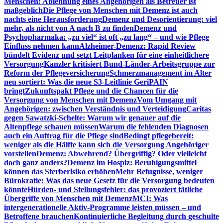
Menschen: Ablehnung eines Angehörigen als Betreuer ist
maßgeblich
Die Pflege von Menschen mit Demenz ist auch
nachts eine Herausforderung
Demenz und Desorientierung: viel
mehr, als nicht von A nach B zu finden
Demenz und
Psychopharmaka: „zu viel“ ist oft „zu lang“ – und wie Pflege
Einfluss nehmen kann
Alzheimer-Demenz: Rapid Review
bündelt Evidenz und setzt Leitplanken für eine einheitlichere
Versorgung
Kanzler kritisiert Bund-Länder-Arbeitsgruppe zur
Reform der Pflegeversicherung
Schmerzmanagement im Alter
neu sortiert: Was die neue S3-Leitlinie GeriPAIN
bringt
Zukunftspakt Pflege und die Chancen für die
Versorgung von Menschen mit Demenz
Vom Umgang mit
Angehörigen: zwischen Verständnis und Verteidigung
Caritas
gegen Sawatzki-Schelte: Warum wir genauer auf die
Altenpflege schauen müssen
Warum die fehlenden Diagnosen
auch ein Auftrag für die Pflege sind
Bedingt pflegebereit:
weniger als die Hälfte kann sich die Versorgung Angehöriger
vorstellen
Demenz: Abwehrend? Übergriffig? Oder vielleicht
doch ganz anders?
Demenz im Hospiz: Beruhigungsmittel
können das Sterberisiko erhöhen
Mehr Befugnisse, weniger
Bürokratie: Was das neue Gesetz für die Versorgung bedeuten
könnte
Hürden- und Stellungsfehler: das provoziert tätliche
Übergriffe von Menschen mit Demenz
MCI: Was
intergenerationelle Aktiv-Programme leisten müssen – und
Betroffene brauchen
Kontinuierliche Begleitung durch geschulte