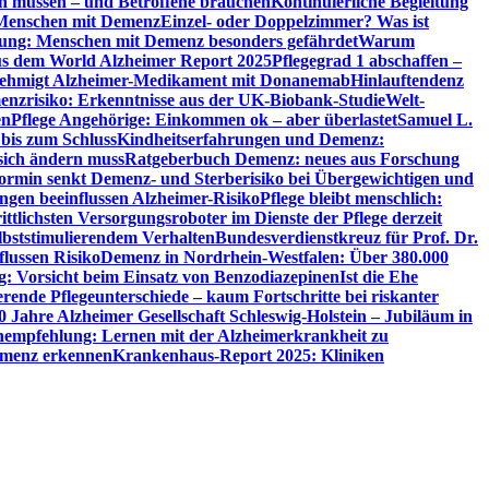
en müssen – und Betroffene brauchen
Kontinuierliche Begleitung
t Menschen mit Demenz
Einzel- oder Doppelzimmer? Was ist
utung: Menschen mit Demenz besonders gefährdet
Warum
aus dem World Alzheimer Report 2025
Pflegegrad 1 abschaffen –
ehmigt Alzheimer-Medikament mit Donanemab
Hinlauftendenz
menzrisiko: Erkenntnisse aus der UK-Biobank-Studie
Welt-
en
Pflege Angehörige: Einkommen ok – aber überlastet
Samuel L.
 bis zum Schluss
Kindheitserfahrungen und Demenz:
sich ändern muss
Ratgeberbuch Demenz: neues aus Forschung
ormin senkt Demenz- und Sterberisiko bei Übergewichtigen und
ungen beeinflussen Alzheimer-Risiko
Pflege bleibt menschlich:
rittlichsten Versorgungsroboter im Dienste der Pflege derzeit
lbststimulierendem Verhalten
Bundesverdienstkreuz für Prof. Dr.
flussen Risiko
Demenz in Nordrhein-Westfalen: Über 380.000
: Vorsicht beim Einsatz von Benzodiazepinen
Ist die Ehe
erende Pflegeunterschiede – kaum Fortschritte bei riskanter
0 Jahre Alzheimer Gesellschaft Schleswig-Holstein – Jubiläum in
empfehlung: Lernen mit der Alzheimerkrankheit zu
Demenz erkennen
Krankenhaus-Report 2025: Kliniken