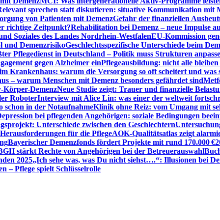
n mit Demenz
MCI: Was intergenerationelle Aktiv-Programme leist
Relevant sprechen statt diskutieren: situative Kommunikation mi
sorgung von Patienten mit Demenz
Gefahr der finanziellen Ausbe
 richtige Zeitpunkt?
Rehabilitation bei Demenz – neue Impulse 
 und Soziales des Landes Nordrhein-Westfalen
EU-Kommission gen
ol und Demenzrisiko
Geschlechtsspezifische Unterschiede beim De
ter Pflegedienst in Deutschland – Politik muss Strukturen anpass
ngagement gegen Alzheimer ein
Pflegeausbildung: nicht alle bleiben
m Krankenhaus: warum die Versorgung so oft scheitert und was 
aus – warum Menschen mit Demenz besonders gefährdet sind
Metf
ewy-Körper-Demenz
Neue Studie zeigt: Trauer und finanzielle Belast
ler Roboter
Interview mit Alice Lin: was einer der weltweit fortsch
ko schon in der Notaufnahme
Klinik ohne Reiz: vom Umgang mit se
epression bei pflegenden Angehörigen: soziale Bedingungen beein
gsprojekt: Unterschiede zwischen den Geschlechtern
Untersuchung
erausforderungen für die Pflege
AOK-Qualitätsatlas zeigt alarmi
ung
Bayerischer Demenzfonds fördert Projekte mit rund 170.000 €
2
BGH stärkt Rechte von Angehörigen bei der Betreuerauswahl
Buch
enden 2025
„Ich sehe was, was Du nicht siehst….“: Illusionen bei 
 – Pflege spielt Schlüsselrolle