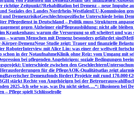
sorgung von Patienten mit Demenz
Gefahr der finanziellen Ausbe
 richtige Zeitpunkt?
Rehabilitation bei Demenz – neue Impulse 
 und Soziales des Landes Nordrhein-Westfalen
EU-Kommission gen
ol und Demenzrisiko
Geschlechtsspezifische Unterschiede beim De
ter Pflegedienst in Deutschland – Politik muss Strukturen anpass
ngagement gegen Alzheimer ein
Pflegeausbildung: nicht alle bleiben
m Krankenhaus: warum die Versorgung so oft scheitert und was 
aus – warum Menschen mit Demenz besonders gefährdet sind
Metf
ewy-Körper-Demenz
Neue Studie zeigt: Trauer und finanzielle Belast
ler Roboter
Interview mit Alice Lin: was einer der weltweit fortsch
ko schon in der Notaufnahme
Klinik ohne Reiz: vom Umgang mit se
epression bei pflegenden Angehörigen: soziale Bedingungen beein
gsprojekt: Unterschiede zwischen den Geschlechtern
Untersuchung
erausforderungen für die Pflege
AOK-Qualitätsatlas zeigt alarmi
ung
Bayerischer Demenzfonds fördert Projekte mit rund 170.000 €
2
BGH stärkt Rechte von Angehörigen bei der Betreuerauswahl
Buch
enden 2025
„Ich sehe was, was Du nicht siehst….“: Illusionen bei 
 – Pflege spielt Schlüsselrolle