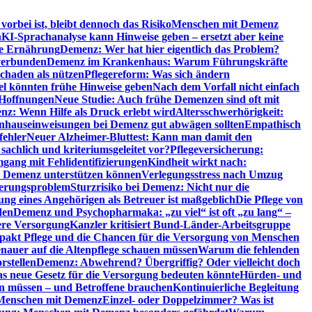
orbei ist, bleibt dennoch das Risiko
Menschen mit Demenz
n
KI-Sprachanalyse kann Hinweise geben – ersetzt aber keine
de Ernährung
Demenz: Wer hat hier eigentlich das Problem?
verbunden
Demenz im Krankenhaus: Warum Führungskräfte
chaden als nützen
Pflegereform: Was sich ändern
el könnten frühe Hinweise geben
Nach dem Vorfall nicht einfach
 Hoffnungen
Neue Studie: Auch frühe Demenzen sind oft mit
z: Wenn Hilfe als Druck erlebt wird
Altersschwerhörigkeit:
hauseinweisungen bei Demenz gut abwägen sollten
Empathisch
fehler
Neuer Alzheimer-Bluttest: Kann man damit den
achlich und kriteriumsgeleitet vor?
Pflegeversicherung:
mgang mit Fehlidentifizierungen
Kindheit wirkt nach:
i Demenz unterstützen können
Verlegungsstress nach Umzug
uerungsproblem
Sturzrisiko bei Demenz: Nicht nur die
ng eines Angehörigen als Betreuer ist maßgeblich
Die Pflege von
den
Demenz und Psychopharmaka: „zu viel“ ist oft „zu lang“ –
here Versorgung
Kanzler kritisiert Bund-Länder-Arbeitsgruppe
pakt Pflege und die Chancen für die Versorgung von Menschen
nauer auf die Altenpflege schauen müssen
Warum die fehlenden
rstellen
Demenz: Abwehrend? Übergriffig? Oder vielleicht doch
s neue Gesetz für die Versorgung bedeuten könnte
Hürden- und
en müssen – und Betroffene brauchen
Kontinuierliche Begleitung
t Menschen mit Demenz
Einzel- oder Doppelzimmer? Was ist