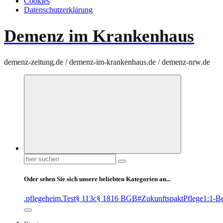
Cookies
Datenschutzerklärung
Demenz im Krankenhaus
demenz-zeitung.de / demenz-im-krankenhaus.de / demenz-nrw.de
Suchen
nach:
Oder sehen Sie sich unsere beliebten Kategorien an...
.pflegeheim
.Test
§ 113c
§ 1816 BGB
#ZukunftspaktPflege
1:1-B