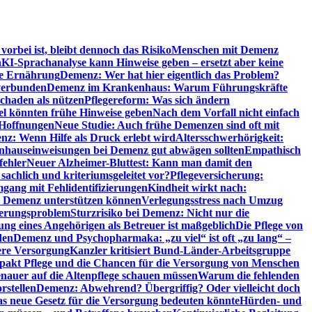
orbei ist, bleibt dennoch das Risiko
Menschen mit Demenz
n
KI-Sprachanalyse kann Hinweise geben – ersetzt aber keine
de Ernährung
Demenz: Wer hat hier eigentlich das Problem?
verbunden
Demenz im Krankenhaus: Warum Führungskräfte
chaden als nützen
Pflegereform: Was sich ändern
el könnten frühe Hinweise geben
Nach dem Vorfall nicht einfach
 Hoffnungen
Neue Studie: Auch frühe Demenzen sind oft mit
z: Wenn Hilfe als Druck erlebt wird
Altersschwerhörigkeit:
hauseinweisungen bei Demenz gut abwägen sollten
Empathisch
fehler
Neuer Alzheimer-Bluttest: Kann man damit den
achlich und kriteriumsgeleitet vor?
Pflegeversicherung:
mgang mit Fehlidentifizierungen
Kindheit wirkt nach:
i Demenz unterstützen können
Verlegungsstress nach Umzug
uerungsproblem
Sturzrisiko bei Demenz: Nicht nur die
ng eines Angehörigen als Betreuer ist maßgeblich
Die Pflege von
den
Demenz und Psychopharmaka: „zu viel“ ist oft „zu lang“ –
here Versorgung
Kanzler kritisiert Bund-Länder-Arbeitsgruppe
pakt Pflege und die Chancen für die Versorgung von Menschen
nauer auf die Altenpflege schauen müssen
Warum die fehlenden
rstellen
Demenz: Abwehrend? Übergriffig? Oder vielleicht doch
s neue Gesetz für die Versorgung bedeuten könnte
Hürden- und