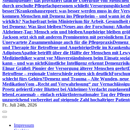
Stellungsfehler: das provoziert tätliche Übergriffe von Mensche
durch geschulte Pflegefachpersonen schließt Versorgungslücken
besser?
Krankenhausreport: was besser werden muss in der Ver
kommen Menschen mit Demenz ins Pflegeheim – und wann ist der
wirklich? Nachgefragt beim Ministerium für Arbeit, Gesundheit
bei Demenz: Was lässt bleiben?
Neues aus der Forschung: Alkoh
Alzheimer-Tag: Mensch sein und bleiben
Angehörige bleiben größ
Jackson setzt sich mit anderen Prominenten mit persönlichem E
Unerwartete Zusammenhänge auch für die Pflegepraxis
Demenz i
und Therapie für Betroffene und Angehörige
Delir im Krankenh
Adipösen
Apathie betrifft über die Hälfte der Menschen mit L
Medizinethiker warnt vor Missverständnissen beim Einsatz sozia
kann – und was nicht
Künstliche Intelligenz erkennt Demenzrisi
Elmar Gräßel: Pionier der Versorgung älterer Menschen geehrt
D
Betroffene – regionale Unterschiede zeigen sich deutlich
Forschun
schlecht fürs Gehirn?
Demenz und Trauma – Alte Wunden, neue H
Medikation
Vom „Recht auf Verwahrlosung“ zur Vernachlässig
Preetz gefeiert
Erster Bluttest bei Alzheimer-Verdacht zugelassen
leben
Lecanemab – einfach erklärt
Internationaler Tag der Pfleg
unzureichend vorbereitet auf steigende Zahl hochaltriger Patienten
Fr.. Juli 24th, 2026
Impressum