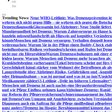
Trending News:
Neue WHO-Leitlinie: Was Demenzprävention lei
wehren sich nicht gegen Hilfe – sie wehren sich gegen die Botscha
Demenzdiagnostik
Glucosamin bei Alzheimer: Neue Studie liefer
Mundgesundheit bei Demenz: Warum Zahnvorsorge zu Hause
handeln müssen
Handschrift als Hinweis auf kognitive Veränder
könnte
Menschen mit Demenz versorgen: Verhalten doppelt lesen
weitermachen: Warum Sie in der Pflege einen Buddy-Check etabl
beeinflussbaren Risiken verbunden
Schreien und Rufen bei Demen
nicht nur ein Hörproblem
Warum Demenzschulungen mit einer eh
leiden lassen: Warum Menschen mit Demenz mehr brauchen als 
Krankheitsbeginn vorhersagen?
Enkel betreuen scheint gut fürs 
Gerechtigkeit hängt stärker vom Wohnort der Betroffenen ab al
Langzeitstudie über Alzheimer-Risiko, Gefäßrisiken und „kognit
oder Heimaufnahme – was ist normal und was ist zu tun?
Unsich
Medikamente zählen
S3-Leitlinie „Delir im höheren Lebensalter“
Menschen mit Demenz ist auch nachts eine Herausforderung
Deme
und wie Pflege Einfluss nehmen kann
Alzheimer-Demenz: Rapid Re
zur Reform der Pflegeversicherung
Schmerzmanagement im Alter n
mit Demenz
Vom Umgang mit Angehörigen: zwischen Verständni
Diagnosen auch ein Auftrag für die Pflege sind
Bedingt pflegebere
ganz anders?
Demenz im Hospiz: Beruhigungsmittel können das S