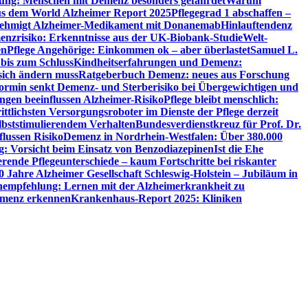
utung: Menschen mit Demenz besonders gefährdet
Warum
aus dem World Alzheimer Report 2025
Pflegegrad 1 abschaffen –
ehmigt Alzheimer-Medikament mit Donanemab
Hinlauftendenz
menzrisiko: Erkenntnisse aus der UK-Biobank-Studie
Welt-
en
Pflege Angehörige: Einkommen ok – aber überlastet
Samuel L.
 bis zum Schluss
Kindheitserfahrungen und Demenz:
sich ändern muss
Ratgeberbuch Demenz: neues aus Forschung
ormin senkt Demenz- und Sterberisiko bei Übergewichtigen und
ungen beeinflussen Alzheimer-Risiko
Pflege bleibt menschlich:
rittlichsten Versorgungsroboter im Dienste der Pflege derzeit
lbststimulierendem Verhalten
Bundesverdienstkreuz für Prof. Dr.
flussen Risiko
Demenz in Nordrhein-Westfalen: Über 380.000
: Vorsicht beim Einsatz von Benzodiazepinen
Ist die Ehe
erende Pflegeunterschiede – kaum Fortschritte bei riskanter
0 Jahre Alzheimer Gesellschaft Schleswig-Holstein – Jubiläum in
empfehlung: Lernen mit der Alzheimerkrankheit zu
Demenz erkennen
Krankenhaus-Report 2025: Kliniken