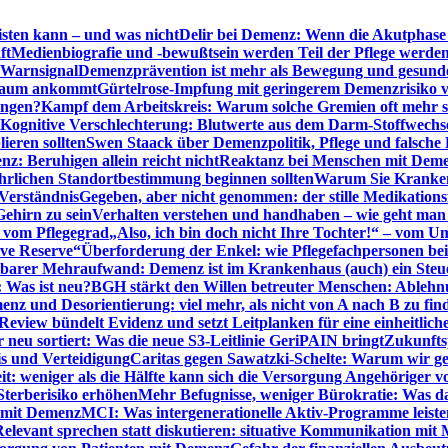
sten kann – und was nicht
Delir bei Demenz: Wenn die Akutphase v
ft
Medienbiografie und -bewußtsein werden Teil der Pflege werde
t Warnsignal
Demenzprävention ist mehr als Bewegung und gesun
 kaum ankommt
Gürtelrose-Impfung mit geringerem Demenzrisiko 
ungen?
Kampf dem Arbeitskreis: Warum solche Gremien oft mehr s
Kognitive Verschlechterung: Blutwerte aus dem Darm-Stoffwechs
ieren sollten
Swen Staack über Demenzpolitik, Pflege und falsche
z: Beruhigen allein reicht nicht
Reaktanz bei Menschen mit Demen
rlichen Standortbestimmung beginnen sollten
Warum Sie Kranken
Verständnis
Gegeben, aber nicht genommen: der stille Medikations
Gehirn zu sein
Verhalten verstehen und handhaben – wie geht man s
s vom Pflegegrad
„Also, ich bin doch nicht Ihre Tochter!“ – vom U
ive Reserve“
Überforderung der Enkel: wie Pflegefachpersonen be
tbarer Mehraufwand: Demenz ist im Krankenhaus (auch) ein Ste
: Was ist neu?
BGH stärkt den Willen betreuter Menschen: Ablehnu
nz und Desorientierung: viel mehr, als nicht von A nach B zu fin
view bündelt Evidenz und setzt Leitplanken für eine einheitlic
eu sortiert: Was die neue S3-Leitlinie GeriPAIN bringt
Zukunfts
s und Verteidigung
Caritas gegen Sawatzki-Schelte: Warum wir ge
it: weniger als die Hälfte kann sich die Versorgung Angehöriger vo
terberisiko erhöhen
Mehr Befugnisse, weniger Bürokratie: Was da
n mit Demenz
MCI: Was intergenerationelle Aktiv-Programme leist
Relevant sprechen statt diskutieren: situative Kommunikation mi