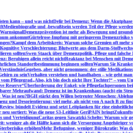
sten kann – und was nicht
Delir bei Demenz: Wenn die Akutphase v
ft
Medienbiografie und -bewußtsein werden Teil der Pflege werde
t Warnsignal
Demenzprävention ist mehr als Bewegung und gesun
 kaum ankommt
Gürtelrose-Impfung mit geringerem Demenzrisiko 
ungen?
Kampf dem Arbeitskreis: Warum solche Gremien oft mehr s
Kognitive Verschlechterung: Blutwerte aus dem Darm-Stoffwechs
ieren sollten
Swen Staack über Demenzpolitik, Pflege und falsche
z: Beruhigen allein reicht nicht
Reaktanz bei Menschen mit Demen
rlichen Standortbestimmung beginnen sollten
Warum Sie Kranken
Verständnis
Gegeben, aber nicht genommen: der stille Medikations
Gehirn zu sein
Verhalten verstehen und handhaben – wie geht man s
s vom Pflegegrad
„Also, ich bin doch nicht Ihre Tochter!“ – vom U
ive Reserve“
Überforderung der Enkel: wie Pflegefachpersonen be
tbarer Mehraufwand: Demenz ist im Krankenhaus (auch) ein Ste
: Was ist neu?
BGH stärkt den Willen betreuter Menschen: Ablehnu
nz und Desorientierung: viel mehr, als nicht von A nach B zu fin
view bündelt Evidenz und setzt Leitplanken für eine einheitlic
eu sortiert: Was die neue S3-Leitlinie GeriPAIN bringt
Zukunfts
s und Verteidigung
Caritas gegen Sawatzki-Schelte: Warum wir ge
it: weniger als die Hälfte kann sich die Versorgung Angehöriger vo
terberisiko erhöhen
Mehr Befugnisse, weniger Bürokratie: Was da