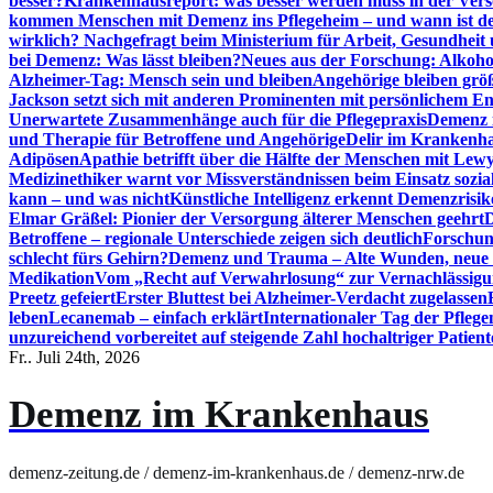
besser?
Krankenhausreport: was besser werden muss in der Ver
kommen Menschen mit Demenz ins Pflegeheim – und wann ist der
wirklich? Nachgefragt beim Ministerium für Arbeit, Gesundheit
bei Demenz: Was lässt bleiben?
Neues aus der Forschung: Alkoh
Alzheimer-Tag: Mensch sein und bleiben
Angehörige bleiben größ
Jackson setzt sich mit anderen Prominenten mit persönlichem E
Unerwartete Zusammenhänge auch für die Pflegepraxis
Demenz i
und Therapie für Betroffene und Angehörige
Delir im Krankenh
Adipösen
Apathie betrifft über die Hälfte der Menschen mit L
Medizinethiker warnt vor Missverständnissen beim Einsatz sozia
kann – und was nicht
Künstliche Intelligenz erkennt Demenzrisi
Elmar Gräßel: Pionier der Versorgung älterer Menschen geehrt
D
Betroffene – regionale Unterschiede zeigen sich deutlich
Forschun
schlecht fürs Gehirn?
Demenz und Trauma – Alte Wunden, neue H
Medikation
Vom „Recht auf Verwahrlosung“ zur Vernachlässig
Preetz gefeiert
Erster Bluttest bei Alzheimer-Verdacht zugelassen
leben
Lecanemab – einfach erklärt
Internationaler Tag der Pfleg
unzureichend vorbereitet auf steigende Zahl hochaltriger Patienten
Fr.. Juli 24th, 2026
Demenz im Krankenhaus
demenz-zeitung.de / demenz-im-krankenhaus.de / demenz-nrw.de