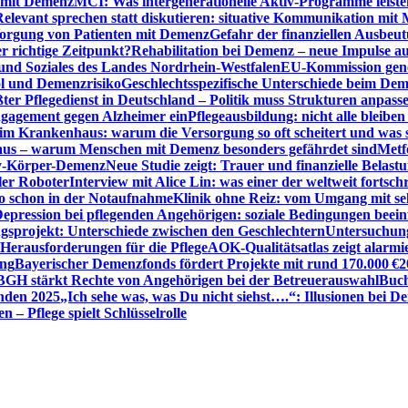
n mit Demenz
MCI: Was intergenerationelle Aktiv-Programme leist
Relevant sprechen statt diskutieren: situative Kommunikation mi
sorgung von Patienten mit Demenz
Gefahr der finanziellen Ausbe
 richtige Zeitpunkt?
Rehabilitation bei Demenz – neue Impulse 
 und Soziales des Landes Nordrhein-Westfalen
EU-Kommission gen
ol und Demenzrisiko
Geschlechtsspezifische Unterschiede beim De
ter Pflegedienst in Deutschland – Politik muss Strukturen anpass
ngagement gegen Alzheimer ein
Pflegeausbildung: nicht alle bleiben
m Krankenhaus: warum die Versorgung so oft scheitert und was 
aus – warum Menschen mit Demenz besonders gefährdet sind
Metf
ewy-Körper-Demenz
Neue Studie zeigt: Trauer und finanzielle Belast
ler Roboter
Interview mit Alice Lin: was einer der weltweit fortsch
ko schon in der Notaufnahme
Klinik ohne Reiz: vom Umgang mit se
epression bei pflegenden Angehörigen: soziale Bedingungen beein
gsprojekt: Unterschiede zwischen den Geschlechtern
Untersuchung
erausforderungen für die Pflege
AOK-Qualitätsatlas zeigt alarmi
ung
Bayerischer Demenzfonds fördert Projekte mit rund 170.000 €
2
BGH stärkt Rechte von Angehörigen bei der Betreuerauswahl
Buch
enden 2025
„Ich sehe was, was Du nicht siehst….“: Illusionen bei 
 – Pflege spielt Schlüsselrolle