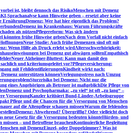
orbei ist, bleibt dennoch das Risiko
Menschen mit Demenz
n
KI-Sprachanalyse kann Hinweise geben – ersetzt aber keine
de Ernährung
Demenz: Wer hat hier eigentlich das Problem?
verbunden
Demenz im Krankenhaus: Warum Führungskräfte
chaden als nützen
Pflegereform: Was sich ändern
el könnten frühe Hinweise geben
Nach dem Vorfall nicht einfach
 Hoffnungen
Neue Studie: Auch frühe Demenzen sind oft mit
z: Wenn Hilfe als Druck erlebt wird
Altersschwerhörigkeit:
hauseinweisungen bei Demenz gut abwägen sollten
Empathisch
fehler
Neuer Alzheimer-Bluttest: Kann man damit den
achlich und kriteriumsgeleitet vor?
Pflegeversicherung:
mgang mit Fehlidentifizierungen
Kindheit wirkt nach:
i Demenz unterstützen können
Verlegungsstress nach Umzug
uerungsproblem
Sturzrisiko bei Demenz: Nicht nur die
ng eines Angehörigen als Betreuer ist maßgeblich
Die Pflege von
den
Demenz und Psychopharmaka: „zu viel“ ist oft „zu lang“ –
here Versorgung
Kanzler kritisiert Bund-Länder-Arbeitsgruppe
pakt Pflege und die Chancen für die Versorgung von Menschen
nauer auf die Altenpflege schauen müssen
Warum die fehlenden
rstellen
Demenz: Abwehrend? Übergriffig? Oder vielleicht doch
s neue Gesetz für die Versorgung bedeuten könnte
Hürden- und
en müssen – und Betroffene brauchen
Kontinuierliche Begleitung
t Menschen mit Demenz
Einzel- oder Doppelzimmer? Was ist