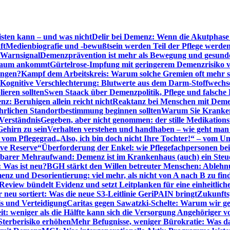
sten kann – und was nicht
Delir bei Demenz: Wenn die Akutphase v
ft
Medienbiografie und -bewußtsein werden Teil der Pflege werde
t Warnsignal
Demenzprävention ist mehr als Bewegung und gesun
 kaum ankommt
Gürtelrose-Impfung mit geringerem Demenzrisiko 
ungen?
Kampf dem Arbeitskreis: Warum solche Gremien oft mehr s
Kognitive Verschlechterung: Blutwerte aus dem Darm-Stoffwechs
ieren sollten
Swen Staack über Demenzpolitik, Pflege und falsche
z: Beruhigen allein reicht nicht
Reaktanz bei Menschen mit Demen
rlichen Standortbestimmung beginnen sollten
Warum Sie Kranken
Verständnis
Gegeben, aber nicht genommen: der stille Medikations
Gehirn zu sein
Verhalten verstehen und handhaben – wie geht man s
s vom Pflegegrad
„Also, ich bin doch nicht Ihre Tochter!“ – vom U
ive Reserve“
Überforderung der Enkel: wie Pflegefachpersonen be
tbarer Mehraufwand: Demenz ist im Krankenhaus (auch) ein Ste
: Was ist neu?
BGH stärkt den Willen betreuter Menschen: Ablehnu
nz und Desorientierung: viel mehr, als nicht von A nach B zu fin
view bündelt Evidenz und setzt Leitplanken für eine einheitlic
eu sortiert: Was die neue S3-Leitlinie GeriPAIN bringt
Zukunfts
s und Verteidigung
Caritas gegen Sawatzki-Schelte: Warum wir ge
it: weniger als die Hälfte kann sich die Versorgung Angehöriger vo
terberisiko erhöhen
Mehr Befugnisse, weniger Bürokratie: Was da