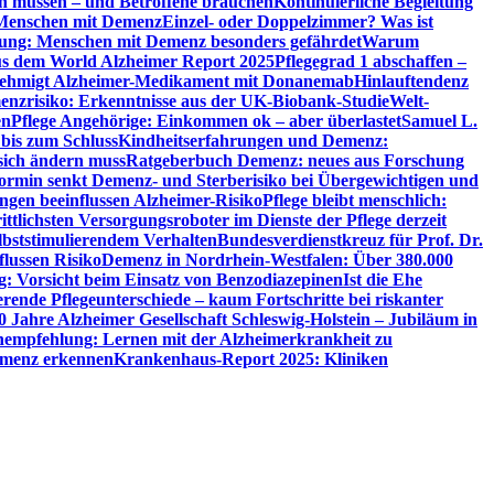
en müssen – und Betroffene brauchen
Kontinuierliche Begleitung
t Menschen mit Demenz
Einzel- oder Doppelzimmer? Was ist
utung: Menschen mit Demenz besonders gefährdet
Warum
aus dem World Alzheimer Report 2025
Pflegegrad 1 abschaffen –
ehmigt Alzheimer-Medikament mit Donanemab
Hinlauftendenz
menzrisiko: Erkenntnisse aus der UK-Biobank-Studie
Welt-
en
Pflege Angehörige: Einkommen ok – aber überlastet
Samuel L.
 bis zum Schluss
Kindheitserfahrungen und Demenz:
sich ändern muss
Ratgeberbuch Demenz: neues aus Forschung
ormin senkt Demenz- und Sterberisiko bei Übergewichtigen und
ungen beeinflussen Alzheimer-Risiko
Pflege bleibt menschlich:
rittlichsten Versorgungsroboter im Dienste der Pflege derzeit
lbststimulierendem Verhalten
Bundesverdienstkreuz für Prof. Dr.
flussen Risiko
Demenz in Nordrhein-Westfalen: Über 380.000
: Vorsicht beim Einsatz von Benzodiazepinen
Ist die Ehe
erende Pflegeunterschiede – kaum Fortschritte bei riskanter
0 Jahre Alzheimer Gesellschaft Schleswig-Holstein – Jubiläum in
empfehlung: Lernen mit der Alzheimerkrankheit zu
Demenz erkennen
Krankenhaus-Report 2025: Kliniken