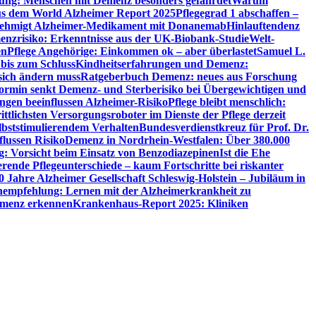
utung: Menschen mit Demenz besonders gefährdet
Warum
aus dem World Alzheimer Report 2025
Pflegegrad 1 abschaffen –
ehmigt Alzheimer-Medikament mit Donanemab
Hinlauftendenz
menzrisiko: Erkenntnisse aus der UK-Biobank-Studie
Welt-
en
Pflege Angehörige: Einkommen ok – aber überlastet
Samuel L.
 bis zum Schluss
Kindheitserfahrungen und Demenz:
sich ändern muss
Ratgeberbuch Demenz: neues aus Forschung
ormin senkt Demenz- und Sterberisiko bei Übergewichtigen und
ungen beeinflussen Alzheimer-Risiko
Pflege bleibt menschlich:
rittlichsten Versorgungsroboter im Dienste der Pflege derzeit
lbststimulierendem Verhalten
Bundesverdienstkreuz für Prof. Dr.
flussen Risiko
Demenz in Nordrhein-Westfalen: Über 380.000
: Vorsicht beim Einsatz von Benzodiazepinen
Ist die Ehe
erende Pflegeunterschiede – kaum Fortschritte bei riskanter
0 Jahre Alzheimer Gesellschaft Schleswig-Holstein – Jubiläum in
empfehlung: Lernen mit der Alzheimerkrankheit zu
Demenz erkennen
Krankenhaus-Report 2025: Kliniken