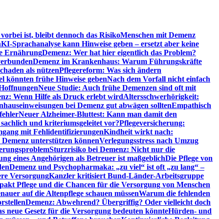
orbei ist, bleibt dennoch das Risiko
Menschen mit Demenz
n
KI-Sprachanalyse kann Hinweise geben – ersetzt aber keine
de Ernährung
Demenz: Wer hat hier eigentlich das Problem?
verbunden
Demenz im Krankenhaus: Warum Führungskräfte
chaden als nützen
Pflegereform: Was sich ändern
el könnten frühe Hinweise geben
Nach dem Vorfall nicht einfach
 Hoffnungen
Neue Studie: Auch frühe Demenzen sind oft mit
z: Wenn Hilfe als Druck erlebt wird
Altersschwerhörigkeit:
hauseinweisungen bei Demenz gut abwägen sollten
Empathisch
fehler
Neuer Alzheimer-Bluttest: Kann man damit den
achlich und kriteriumsgeleitet vor?
Pflegeversicherung:
mgang mit Fehlidentifizierungen
Kindheit wirkt nach:
i Demenz unterstützen können
Verlegungsstress nach Umzug
uerungsproblem
Sturzrisiko bei Demenz: Nicht nur die
ng eines Angehörigen als Betreuer ist maßgeblich
Die Pflege von
den
Demenz und Psychopharmaka: „zu viel“ ist oft „zu lang“ –
here Versorgung
Kanzler kritisiert Bund-Länder-Arbeitsgruppe
pakt Pflege und die Chancen für die Versorgung von Menschen
nauer auf die Altenpflege schauen müssen
Warum die fehlenden
rstellen
Demenz: Abwehrend? Übergriffig? Oder vielleicht doch
s neue Gesetz für die Versorgung bedeuten könnte
Hürden- und