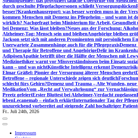
Stellungsfehler: das provoziert tätliche Übergriffe von Mensche
durch geschulte Pflegefachpersonen schließt Versorgungslücken
besser?
Krankenhausreport: was besser werden muss in der Ver
kommen Menschen mit Demenz ins Pflegeheim – und wann ist der
wirklich? Nachgefragt beim Ministerium für Arbeit, Gesundheit
bei Demenz: Was lässt bleiben?
Neues aus der Forschung: Alkoh
Alzheimer-Tag: Mensch sein und bleiben
Angehörige bleiben größ
Jackson setzt sich mit anderen Prominenten mit persönlichem E
Unerwartete Zusammenhänge auch für die Pflegepraxis
Demenz i
und Therapie für Betroffene und Angehörige
Delir im Krankenh
Adipösen
Apathie betrifft über die Hälfte der Menschen mit L
Medizinethiker warnt vor Missverständnissen beim Einsatz sozia
kann – und was nicht
Künstliche Intelligenz erkennt Demenzrisi
Elmar Gräßel: Pionier der Versorgung älterer Menschen geehrt
D
Betroffene – regionale Unterschiede zeigen sich deutlich
Forschun
schlecht fürs Gehirn?
Demenz und Trauma – Alte Wunden, neue H
Medikation
Vom „Recht auf Verwahrlosung“ zur Vernachlässig
Preetz gefeiert
Erster Bluttest bei Alzheimer-Verdacht zugelassen
leben
Lecanemab – einfach erklärt
Internationaler Tag der Pfleg
unzureichend vorbereitet auf steigende Zahl hochaltriger Patienten
Fr.. Juli 24th, 2026
Impressum