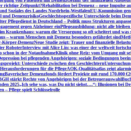
sorgung von Patienten mit Demenz
Gefahr der finanziellen Ausbe
 richtige Zeitpunkt?
Rehabilitation bei Demenz – neue Impulse 
 und Soziales des Landes Nordrhein-Westfalen
EU-Kommission gen
ol und Demenzrisiko
Geschlechtsspezifische Unterschiede beim De
ter Pflegedienst in Deutschland – Politik muss Strukturen anpass
ngagement gegen Alzheimer ein
Pflegeausbildung: nicht alle bleiben
m Krankenhaus: warum die Versorgung so oft scheitert und was 
aus – warum Menschen mit Demenz besonders gefährdet sind
Metf
ewy-Körper-Demenz
Neue Studie zeigt: Trauer und finanzielle Belast
ler Roboter
Interview mit Alice Lin: was einer der weltweit fortsch
ko schon in der Notaufnahme
Klinik ohne Reiz: vom Umgang mit se
epression bei pflegenden Angehörigen: soziale Bedingungen beein
gsprojekt: Unterschiede zwischen den Geschlechtern
Untersuchung
erausforderungen für die Pflege
AOK-Qualitätsatlas zeigt alarmi
ung
Bayerischer Demenzfonds fördert Projekte mit rund 170.000 €
2
BGH stärkt Rechte von Angehörigen bei der Betreuerauswahl
Buch
enden 2025
„Ich sehe was, was Du nicht siehst….“: Illusionen bei 
 – Pflege spielt Schlüsselrolle