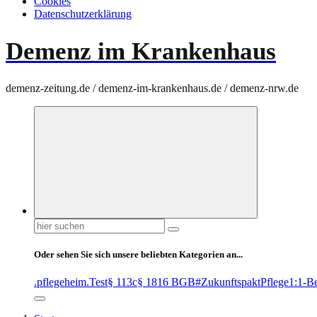
Cookies
Datenschutzerklärung
Demenz im Krankenhaus
demenz-zeitung.de / demenz-im-krankenhaus.de / demenz-nrw.de
Suchen
nach:
Oder sehen Sie sich unsere beliebten Kategorien an...
.pflegeheim
.Test
§ 113c
§ 1816 BGB
#ZukunftspaktPflege
1:1-B