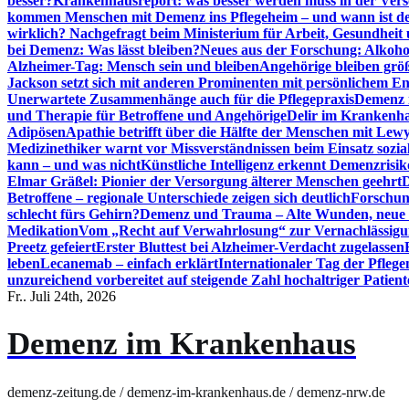
besser?
Krankenhausreport: was besser werden muss in der Ver
kommen Menschen mit Demenz ins Pflegeheim – und wann ist der
wirklich? Nachgefragt beim Ministerium für Arbeit, Gesundheit
bei Demenz: Was lässt bleiben?
Neues aus der Forschung: Alkoh
Alzheimer-Tag: Mensch sein und bleiben
Angehörige bleiben größ
Jackson setzt sich mit anderen Prominenten mit persönlichem E
Unerwartete Zusammenhänge auch für die Pflegepraxis
Demenz i
und Therapie für Betroffene und Angehörige
Delir im Krankenh
Adipösen
Apathie betrifft über die Hälfte der Menschen mit L
Medizinethiker warnt vor Missverständnissen beim Einsatz sozia
kann – und was nicht
Künstliche Intelligenz erkennt Demenzrisi
Elmar Gräßel: Pionier der Versorgung älterer Menschen geehrt
D
Betroffene – regionale Unterschiede zeigen sich deutlich
Forschun
schlecht fürs Gehirn?
Demenz und Trauma – Alte Wunden, neue H
Medikation
Vom „Recht auf Verwahrlosung“ zur Vernachlässig
Preetz gefeiert
Erster Bluttest bei Alzheimer-Verdacht zugelassen
leben
Lecanemab – einfach erklärt
Internationaler Tag der Pfleg
unzureichend vorbereitet auf steigende Zahl hochaltriger Patienten
Fr.. Juli 24th, 2026
Demenz im Krankenhaus
demenz-zeitung.de / demenz-im-krankenhaus.de / demenz-nrw.de