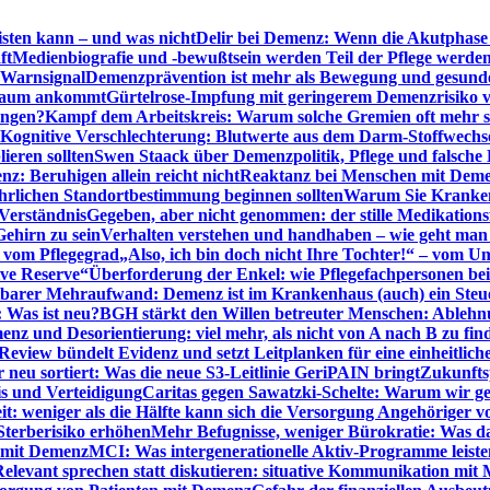
sten kann – und was nicht
Delir bei Demenz: Wenn die Akutphase v
ft
Medienbiografie und -bewußtsein werden Teil der Pflege werde
t Warnsignal
Demenzprävention ist mehr als Bewegung und gesun
 kaum ankommt
Gürtelrose-Impfung mit geringerem Demenzrisiko 
ungen?
Kampf dem Arbeitskreis: Warum solche Gremien oft mehr s
Kognitive Verschlechterung: Blutwerte aus dem Darm-Stoffwechs
ieren sollten
Swen Staack über Demenzpolitik, Pflege und falsche
z: Beruhigen allein reicht nicht
Reaktanz bei Menschen mit Demen
rlichen Standortbestimmung beginnen sollten
Warum Sie Kranken
Verständnis
Gegeben, aber nicht genommen: der stille Medikations
Gehirn zu sein
Verhalten verstehen und handhaben – wie geht man s
s vom Pflegegrad
„Also, ich bin doch nicht Ihre Tochter!“ – vom U
ive Reserve“
Überforderung der Enkel: wie Pflegefachpersonen be
tbarer Mehraufwand: Demenz ist im Krankenhaus (auch) ein Ste
: Was ist neu?
BGH stärkt den Willen betreuter Menschen: Ablehnu
nz und Desorientierung: viel mehr, als nicht von A nach B zu fin
view bündelt Evidenz und setzt Leitplanken für eine einheitlic
eu sortiert: Was die neue S3-Leitlinie GeriPAIN bringt
Zukunfts
s und Verteidigung
Caritas gegen Sawatzki-Schelte: Warum wir ge
it: weniger als die Hälfte kann sich die Versorgung Angehöriger vo
terberisiko erhöhen
Mehr Befugnisse, weniger Bürokratie: Was da
n mit Demenz
MCI: Was intergenerationelle Aktiv-Programme leist
Relevant sprechen statt diskutieren: situative Kommunikation mi