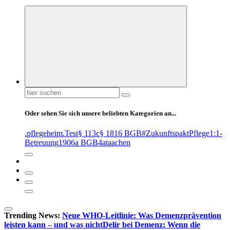
Suchen
nach:
Oder sehen Sie sich unsere beliebten Kategorien an...
.pflegeheim
.Test
§ 113c
§ 1816 BGB
#ZukunftspaktPflege
1:1-
Betreuung
1906a BGB
4at
aachen
Trending News:
Neue WHO-Leitlinie: Was Demenzprävention
leisten kann – und was nicht
Delir bei Demenz: Wenn die