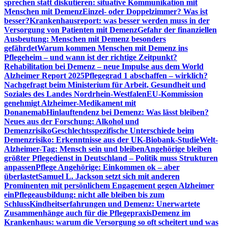
sprechen statt diskutieren: situative Kommunikation mit
Menschen mit Demenz
Einzel- oder Doppelzimmer? Was ist
besser?
Krankenhausreport: was besser werden muss in der
Versorgung von Patienten mit Demenz
Gefahr der finanziellen
Ausbeutung: Menschen mit Demenz besonders
gefährdet
Warum kommen Menschen mit Demenz ins
Pflegeheim – und wann ist der richtige Zeitpunkt?
Rehabilitation bei Demenz – neue Impulse aus dem World
Alzheimer Report 2025
Pflegegrad 1 abschaffen – wirklich?
Nachgefragt beim Ministerium für Arbeit, Gesundheit und
Soziales des Landes Nordrhein-Westfalen
EU-Kommission
genehmigt Alzheimer-Medikament mit
Donanemab
Hinlauftendenz bei Demenz: Was lässt bleiben?
Neues aus der Forschung: Alkohol und
Demenzrisiko
Geschlechtsspezifische Unterschiede beim
Demenzrisiko: Erkenntnisse aus der UK-Biobank-Studie
Welt-
Alzheimer-Tag: Mensch sein und bleiben
Angehörige bleiben
größter Pflegedienst in Deutschland – Politik muss Strukturen
anpassen
Pflege Angehörige: Einkommen ok – aber
überlastet
Samuel L. Jackson setzt sich mit anderen
Prominenten mit persönlichem Engagement gegen Alzheimer
ein
Pflegeausbildung: nicht alle bleiben bis zum
Schluss
Kindheitserfahrungen und Demenz: Unerwartete
Zusammenhänge auch für die Pflegepraxis
Demenz im
Krankenhaus: warum die Versorgung so oft scheitert und was