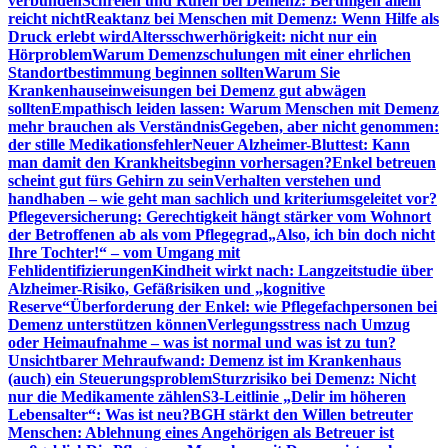
verbunden
Schreien und Rufen bei Demenz: Beruhigen allein
reicht nicht
Reaktanz bei Menschen mit Demenz: Wenn Hilfe als
Druck erlebt wird
Altersschwerhörigkeit: nicht nur ein
Hörproblem
Warum Demenzschulungen mit einer ehrlichen
Standortbestimmung beginnen sollten
Warum Sie
Krankenhauseinweisungen bei Demenz gut abwägen
sollten
Empathisch leiden lassen: Warum Menschen mit Demenz
mehr brauchen als Verständnis
Gegeben, aber nicht genommen:
der stille Medikationsfehler
Neuer Alzheimer-Bluttest: Kann
man damit den Krankheitsbeginn vorhersagen?
Enkel betreuen
scheint gut fürs Gehirn zu sein
Verhalten verstehen und
handhaben – wie geht man sachlich und kriteriumsgeleitet vor?
Pflegeversicherung: Gerechtigkeit hängt stärker vom Wohnort
der Betroffenen ab als vom Pflegegrad
„Also, ich bin doch nicht
Ihre Tochter!“ – vom Umgang mit
Fehlidentifizierungen
Kindheit wirkt nach: Langzeitstudie über
Alzheimer-Risiko, Gefäßrisiken und „kognitive
Reserve“
Überforderung der Enkel: wie Pflegefachpersonen bei
Demenz unterstützen können
Verlegungsstress nach Umzug
oder Heimaufnahme – was ist normal und was ist zu tun?
Unsichtbarer Mehraufwand: Demenz ist im Krankenhaus
(auch) ein Steuerungsproblem
Sturzrisiko bei Demenz: Nicht
nur die Medikamente zählen
S3-Leitlinie „Delir im höheren
Lebensalter“: Was ist neu?
BGH stärkt den Willen betreuter
Menschen: Ablehnung eines Angehörigen als Betreuer ist