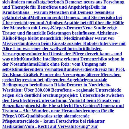
sich ändern muss
Ratgeberbuch Demenz: neues aus Forschung
und Therapie für Betroffene und Angehörige
Delir im
Krankenhaus – warum Menschen mit Demenz besonders
gefährdet sind
Metformin senkt Demenz- und Sterberisiko bei
Übergewichtigen und Adipösen
Apathie betrifft über die Hälfte
der Menschen mit Lewy-Körper-Demenz
Neue Studie zeigt:
Trauer und finanzielle Belastungen beeinflussen Alzheimer-
Risiko
Pflege bleibt menschlich: Medizinethiker warnt vor
Missverständnissen beim Einsatz sozialer Roboter
Interview mit
Alice Lin: was einer der weltweit fortschrittlichsten
Versorgungsroboter im Dienste der Pflege derzeit kann – und
was nicht
Künstliche Intelligenz erkennt Demenzrisiko schon in
der Notaufnahme
Klinik ohne Reiz: vom Umgang mit
selbststimulierendem Verhalten
Bundesverdienstkreuz für Prof.
Dr. Elmar Gräßel: Pionier der Versorgung älterer Menschen
geehrt
Depression bei pflegenden Angehörigen: soziale
Bedingungen beeinflussen Risiko
Demenz in Nordrhein-
Westfalen: Über 380.000 Betroffene – regionale Unterschiede
zeigen sich deutlich
Forschungsprojekt: Unterschiede zwischen
den Geschlechtern
Untersuchung: Vorsicht beim Einsatz von
Benzodiazepinen
Ist die Ehe schlecht fürs Gehirn?
Demenz und
Trauma – Alte Wunden, neue Herausforderungen für die
Pflege
AOK-Qualitätsatlas zeigt alarmierende
Pflegeunterschiede – kaum Fortschritte bei riskanter
Medikation
Vom „Recht auf Verwahrlosung“ zur