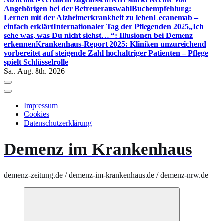
Angehörigen bei der Betreuerauswahl
Buchempfehlung:
Lernen mit der Alzheimerkrankheit zu leben
Lecanemab –
einfach erklärt
Internationaler Tag der Pflegenden 2025
„Ich
sehe was, was Du nicht siehst….“: Illusionen bei Demenz
erkennen
Krankenhaus-Report 2025: Kliniken unzureichend
vorbereitet auf steigende Zahl hochaltriger Patienten – Pflege
spielt Schlüsselrolle
Sa.. Aug. 8th, 2026
Impressum
Cookies
Datenschutzerklärung
Demenz im Krankenhaus
demenz-zeitung.de / demenz-im-krankenhaus.de / demenz-nrw.de