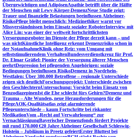
Übergewichtigen und Adipösen
Apathie betrifft über die Hälfte
der Menschen mit Lewy-Körper-Demenz
Neue Studie zeigt:
Trauer und finanzielle Belastungen beeinflussen Alzheimer-
Risiko
Pflege bleibt menschlich: Medizinethiker warnt vor
Missverständnissen beim Einsatz sozialer Roboter
Interview mit
Alice Lin: was einer der weltweit fortschrittlichsten
Versorgungsroboter im Dienste der Pflege derzeit kann – und
was nicht
Künstliche Intelligenz erkennt Demenzrisiko schon in
der Notaufnahme
Klinik ohne Reiz: vom Umgang mit
selbststimulierendem Verhalten
Bundesverdienstkreuz für Prof.
Dr. Elmar Gräßel: Pionier der Versorgung älterer Menschen
geehrt
Depression bei pflegenden Angehörigen: soziale
Bedingungen beeinflussen Risiko
Demenz in Nordrhein-
Westfalen: Über 380.000 Betroffene – regionale Unterschiede
zeigen sich deutlich
Forschungsprojekt: Unterschiede zwischen
den Geschlechtern
Untersuchung: Vorsicht beim Einsatz von
Benzodiazepinen
Ist die Ehe schlecht fürs Gehirn?
Demenz und
Trauma – Alte Wunden, neue Herausforderungen für die
Pflege
AOK-Qualitätsatlas zeigt alarmierende
Pflegeunterschiede – kaum Fortschritte bei riskanter
Medikation
Vom „Recht auf Verwahrlosung“ zur
Vernachlässigung
Bayerischer Demenzfonds fördert Projekte
mit rund 170.000 €
20 Jahre Alzheimer Gesellschaft Schleswig-
Holstein – Jubiläum in Preetz gefeiert
Erster Bluttest bei
Alzheimer-Verdacht zugelassen
BGH stärkt Rechte von