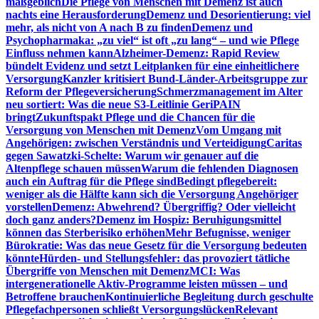
maßgeblich
Die Pflege von Menschen mit Demenz ist auch
nachts eine Herausforderung
Demenz und Desorientierung: viel
mehr, als nicht von A nach B zu finden
Demenz und
Psychopharmaka: „zu viel“ ist oft „zu lang“ – und wie Pflege
Einfluss nehmen kann
Alzheimer-Demenz: Rapid Review
bündelt Evidenz und setzt Leitplanken für eine einheitlichere
Versorgung
Kanzler kritisiert Bund-Länder-Arbeitsgruppe zur
Reform der Pflegeversicherung
Schmerzmanagement im Alter
neu sortiert: Was die neue S3-Leitlinie GeriPAIN
bringt
Zukunftspakt Pflege und die Chancen für die
Versorgung von Menschen mit Demenz
Vom Umgang mit
Angehörigen: zwischen Verständnis und Verteidigung
Caritas
gegen Sawatzki-Schelte: Warum wir genauer auf die
Altenpflege schauen müssen
Warum die fehlenden Diagnosen
auch ein Auftrag für die Pflege sind
Bedingt pflegebereit:
weniger als die Hälfte kann sich die Versorgung Angehöriger
vorstellen
Demenz: Abwehrend? Übergriffig? Oder vielleicht
doch ganz anders?
Demenz im Hospiz: Beruhigungsmittel
können das Sterberisiko erhöhen
Mehr Befugnisse, weniger
Bürokratie: Was das neue Gesetz für die Versorgung bedeuten
könnte
Hürden- und Stellungsfehler: das provoziert tätliche
Übergriffe von Menschen mit Demenz
MCI: Was
intergenerationelle Aktiv-Programme leisten müssen – und
Betroffene brauchen
Kontinuierliche Begleitung durch geschulte
Pflegefachpersonen schließt Versorgungslücken
Relevant