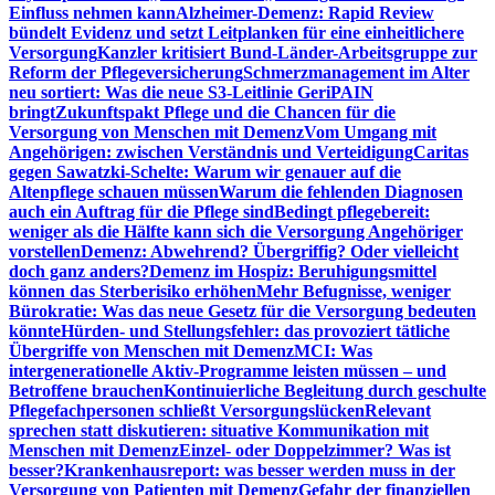
Einfluss nehmen kann
Alzheimer-Demenz: Rapid Review
bündelt Evidenz und setzt Leitplanken für eine einheitlichere
Versorgung
Kanzler kritisiert Bund-Länder-Arbeitsgruppe zur
Reform der Pflegeversicherung
Schmerzmanagement im Alter
neu sortiert: Was die neue S3-Leitlinie GeriPAIN
bringt
Zukunftspakt Pflege und die Chancen für die
Versorgung von Menschen mit Demenz
Vom Umgang mit
Angehörigen: zwischen Verständnis und Verteidigung
Caritas
gegen Sawatzki-Schelte: Warum wir genauer auf die
Altenpflege schauen müssen
Warum die fehlenden Diagnosen
auch ein Auftrag für die Pflege sind
Bedingt pflegebereit:
weniger als die Hälfte kann sich die Versorgung Angehöriger
vorstellen
Demenz: Abwehrend? Übergriffig? Oder vielleicht
doch ganz anders?
Demenz im Hospiz: Beruhigungsmittel
können das Sterberisiko erhöhen
Mehr Befugnisse, weniger
Bürokratie: Was das neue Gesetz für die Versorgung bedeuten
könnte
Hürden- und Stellungsfehler: das provoziert tätliche
Übergriffe von Menschen mit Demenz
MCI: Was
intergenerationelle Aktiv-Programme leisten müssen – und
Betroffene brauchen
Kontinuierliche Begleitung durch geschulte
Pflegefachpersonen schließt Versorgungslücken
Relevant
sprechen statt diskutieren: situative Kommunikation mit
Menschen mit Demenz
Einzel- oder Doppelzimmer? Was ist
besser?
Krankenhausreport: was besser werden muss in der
Versorgung von Patienten mit Demenz
Gefahr der finanziellen