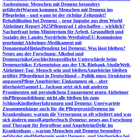
Ausbeutung: Menschen mit Demenz besonders
gefährdet
Warum kommen Menschen mit Demenz ins
Pflegeheim – und wann ist der richtige Zeitpunkt?
Rehabilitation bei Demenz – neue Impulse aus dem World
Alzheimer Report 2025
Pflegegrad 1 abschaffen – wirklich?
Nachgefragt beim Ministerium für Arbeit, Gesundheit und
Soziales des Landes Nordrhein-Westfalen
EU-Kommission
genehmigt Alzheimer-Medikament mit
Donanemab
Hinlauftendenz bei Demenz: Was lässt bleiben?
Neues aus der Forschung: Alkohol und
Demenzrisiko
Geschlechtsspezifische Unterschiede beim
Demenzrisiko: Erkenntnisse aus der UK-Biobank-Studie
Welt-
Alzheimer-Tag: Mensch sein und bleiben
Angehörige bleiben
größter Pflegedienst in Deutschland – Politik muss Strukturen
anpassen
Pflege Angehörige: Einkommen ok – aber
überlastet
Samuel L. Jackson setzt sich mit anderen
Prominenten mit persönlichem Engagement gegen Alzheimer
ein
Pflegeausbildung: nicht alle bleiben bis zum
Schluss
Kindheitserfahrungen und Demenz: Unerwartete
Zusammenhänge auch für die Pflegepraxis
Demenz im
Krankenhaus: warum die Versorgung so oft scheitert und was
sich ändern muss
Ratgeberbuch Demenz: neues aus Forschung
und Therapie für Betroffene und Angehörige
Delir im
Krankenhaus – warum Menschen mit Demenz besonders
gefährdet sind
Metformin senkt Demenz- und Sterberisiko bei