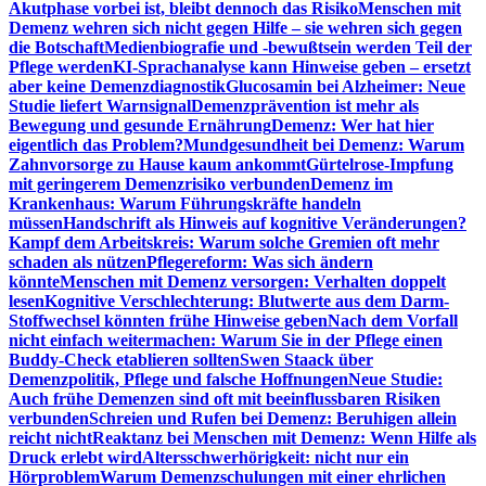
Akutphase vorbei ist, bleibt dennoch das Risiko
Menschen mit
Demenz wehren sich nicht gegen Hilfe – sie wehren sich gegen
die Botschaft
Medienbiografie und -bewußtsein werden Teil der
Pflege werden
KI-Sprachanalyse kann Hinweise geben – ersetzt
aber keine Demenzdiagnostik
Glucosamin bei Alzheimer: Neue
Studie liefert Warnsignal
Demenzprävention ist mehr als
Bewegung und gesunde Ernährung
Demenz: Wer hat hier
eigentlich das Problem?
Mundgesundheit bei Demenz: Warum
Zahnvorsorge zu Hause kaum ankommt
Gürtelrose-Impfung
mit geringerem Demenzrisiko verbunden
Demenz im
Krankenhaus: Warum Führungskräfte handeln
müssen
Handschrift als Hinweis auf kognitive Veränderungen?
Kampf dem Arbeitskreis: Warum solche Gremien oft mehr
schaden als nützen
Pflegereform: Was sich ändern
könnte
Menschen mit Demenz versorgen: Verhalten doppelt
lesen
Kognitive Verschlechterung: Blutwerte aus dem Darm-
Stoffwechsel könnten frühe Hinweise geben
Nach dem Vorfall
nicht einfach weitermachen: Warum Sie in der Pflege einen
Buddy-Check etablieren sollten
Swen Staack über
Demenzpolitik, Pflege und falsche Hoffnungen
Neue Studie:
Auch frühe Demenzen sind oft mit beeinflussbaren Risiken
verbunden
Schreien und Rufen bei Demenz: Beruhigen allein
reicht nicht
Reaktanz bei Menschen mit Demenz: Wenn Hilfe als
Druck erlebt wird
Altersschwerhörigkeit: nicht nur ein
Hörproblem
Warum Demenzschulungen mit einer ehrlichen