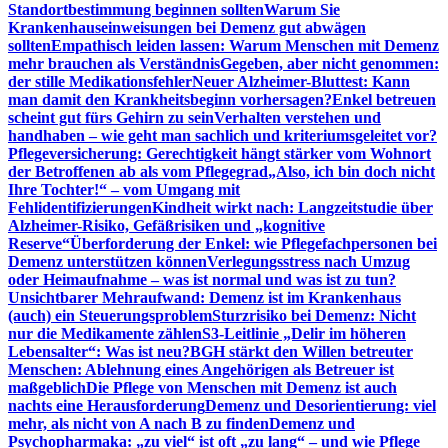
Standortbestimmung beginnen sollten
Warum Sie
Krankenhauseinweisungen bei Demenz gut abwägen
sollten
Empathisch leiden lassen: Warum Menschen mit Demenz
mehr brauchen als Verständnis
Gegeben, aber nicht genommen:
der stille Medikationsfehler
Neuer Alzheimer-Bluttest: Kann
man damit den Krankheitsbeginn vorhersagen?
Enkel betreuen
scheint gut fürs Gehirn zu sein
Verhalten verstehen und
handhaben – wie geht man sachlich und kriteriumsgeleitet vor?
Pflegeversicherung: Gerechtigkeit hängt stärker vom Wohnort
der Betroffenen ab als vom Pflegegrad
„Also, ich bin doch nicht
Ihre Tochter!“ – vom Umgang mit
Fehlidentifizierungen
Kindheit wirkt nach: Langzeitstudie über
Alzheimer-Risiko, Gefäßrisiken und „kognitive
Reserve“
Überforderung der Enkel: wie Pflegefachpersonen bei
Demenz unterstützen können
Verlegungsstress nach Umzug
oder Heimaufnahme – was ist normal und was ist zu tun?
Unsichtbarer Mehraufwand: Demenz ist im Krankenhaus
(auch) ein Steuerungsproblem
Sturzrisiko bei Demenz: Nicht
nur die Medikamente zählen
S3-Leitlinie „Delir im höheren
Lebensalter“: Was ist neu?
BGH stärkt den Willen betreuter
Menschen: Ablehnung eines Angehörigen als Betreuer ist
maßgeblich
Die Pflege von Menschen mit Demenz ist auch
nachts eine Herausforderung
Demenz und Desorientierung: viel
mehr, als nicht von A nach B zu finden
Demenz und
Psychopharmaka: „zu viel“ ist oft „zu lang“ – und wie Pflege