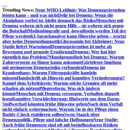
Zum
Inhalt
Trending News:
Neue WHO-Leitlinie: Was Demenzprävention
springen
leisten kann – und was nicht
Delir bei Demenz: Wenn die
Akutphase vorbei ist, bleibt dennoch das Risiko
Menschen mit
Demenz wehren sich nicht gegen Hilfe – sie wehren sich gegen
die Botschaft
Medienbiografie und -bewußtsein werden Teil der
Pflege werden
KI-Sprachanalyse kann Hinweise geben – ersetzt
aber keine Demenzdiagnostik
Glucosamin bei Alzheimer: Neue
Studie liefert Warnsignal
Demenzprävention ist mehr als
Bewegung und gesunde Ernährung
Demenz: Wer hat hier
eigentlich das Problem?
Mundgesundheit bei Demenz: Warum
Zahnvorsorge zu Hause kaum ankommt
Gürtelrose-Impfung
mit geringerem Demenzrisiko verbunden
Demenz im
Krankenhaus: Warum Führungskräfte handeln
müssen
Handschrift als Hinweis auf kognitive Veränderungen?
Kampf dem Arbeitskreis: Warum solche Gremien oft mehr
schaden als nützen
Pflegereform: Was sich ändern
könnte
Menschen mit Demenz versorgen: Verhalten doppelt
lesen
Kognitive Verschlechterung: Blutwerte aus dem Darm-
Stoffwechsel könnten frühe Hinweise geben
Nach dem Vorfall
nicht einfach weitermachen: Warum Sie in der Pflege einen
Buddy-Check etablieren sollten
Swen Staack über
Demenzpolitik, Pflege und falsche Hoffnungen
Neue Studie:
Auch frühe Demenzen sind oft mit beeinflussbaren Risiken