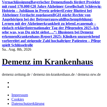
Vernachlässigung
Bayerischer Demenzfonds fördert Projekte
mit rund 170.000 €
20 Jahre Alzheimer Gesellschaft Schleswig-
Holstein – Jubiläum in Preetz gefeiert
Erster Bluttest bei
Alzheimer-Verdacht zugelassen
BGH stärkt Rechte von
Angehörigen bei der Betreuerauswahl
Buchempfehlung:
Lernen mit der Alzheimerkrankheit zu leben
Lecanemab –
einfach erklärt
Internationaler Tag der Pflegenden 2025
„Ich
sehe was, was Du nicht siehst….“: Illusionen bei Demenz
erkennen
Krankenhaus-Report 2025: Kliniken unzureichend
vorbereitet auf steigende Zahl hochaltriger Patienten – Pflege
spielt Schlüsselrolle
Sa.. Aug. 8th, 2026
Demenz im Krankenhaus
demenz-zeitung.de / demenz-im-krankenhaus.de / demenz-nrw.de
Impressum
Cookies
Datenschutzerklärung