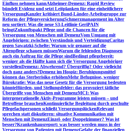
Einfluss nehmen kann
Alzheimer-Demenz: Rapid Review
bündelt Evidenz und setzt Leitplanken für eine einheitlichere
Versorgung
Kanzler kritisiert Bund-Länder-Arbeitsgruppe zur
Reform der Pflegeversicherung
Schmerzmanagement im Alter
neu sortiert: Was die neue S3-Leitlinie GeriPAIN
bringt
Zukunftspakt Pflege und die Chancen für die
Versorgung von Menschen mit Demenz
Vom Umgang mit
Angehörigen: zwischen Verständnis und Verteidigung
Caritas
gegen Sawatzki-Schelte: Warum wir genauer auf die
Altenpflege schauen müssen
Warum die fehlenden Diagnosen
auch ein Auftrag für die Pflege sind
Bedingt pflegebereit:
weniger als die Hälfte kann sich die Versorgung Angehöriger
vorstellen
Demenz: Abwehrend? Übergriffig? Oder vielleicht
doch ganz anders?
Demenz im Hospiz: Beruhigungsmittel
können das Sterberisiko erhöhen
Mehr Befugnisse, weniger
Bürokratie: Was das neue Gesetz für die Versorgung bedeuten
könnte
Hürden- und Stellungsfehler: das provoziert tätliche
Übergriffe von Menschen mit Demenz
MCI: Was
intergenerationelle Aktiv-Programme leisten müssen – und
Betroffene brauchen
Kontinuierliche Begleitung durch geschulte
Pflegefachpersonen schließt Versorgungslücken
Relevant
sprechen statt diskutieren: situative Kommunikation mit
Menschen mit Demenz
Einzel- oder Doppelzimmer? Was ist
besser?
Krankenhausreport: was besser werden muss in der
Versorgung von Patienten mit Demenz
Gefahr der finanziellen