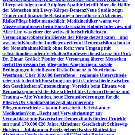
Übergewichtigen und Adipösen
Apathie betrifft über die Hälfte
der Menschen mit Lewy-Körper-Demenz
Neue Studie zeigt:
Trauer und finanzielle Belastungen beeinflussen Alzheimer-
Risiko
Pflege bleibt menschlich: Medizinethiker warnt vor
Missverständnissen beim Einsatz sozialer Roboter
Interview mit
Alice Lin: was einer der weltweit fortschrittlichsten
Versorgungsroboter im Dienste der Pflege derzeit kann – und
was nicht
Künstliche Intelligenz erkennt Demenzrisiko schon in
der Notaufnahme
Klinik ohne Reiz: vom Umgang mit
selbststimulierendem Verhalten
Bundesverdienstkreuz für Prof.
Dr. Elmar Gräßel: Pionier der Versorgung älterer Menschen
geehrt
Depression bei pflegenden Angehörigen: soziale
Bedingungen beeinflussen Risiko
Demenz in Nordrhein-
Westfalen: Über 380.000 Betroffene – regionale Unterschiede
zeigen sich deutlich
Forschungsprojekt: Unterschiede zwischen
den Geschlechtern
Untersuchung: Vorsicht beim Einsatz von
Benzodiazepinen
Ist die Ehe schlecht fürs Gehirn?
Demenz und
Trauma – Alte Wunden, neue Herausforderungen für die
Pflege
AOK-Qualitätsatlas zeigt alarmierende
Pflegeunterschiede – kaum Fortschritte bei riskanter
Medikation
Vom „Recht auf Verwahrlosung“ zur
Vernachlässigung
Bayerischer Demenzfonds fördert Projekte
mit rund 170.000 €
20 Jahre Alzheimer Gesellschaft Schleswig-
Holstein – Jubiläum in Preetz gefeiert
Erster Bluttest bei
Alzheimer-Verdacht zugelassen
BGH stärkt Rechte von