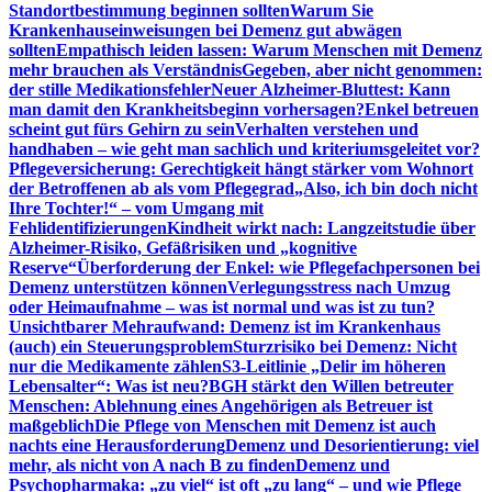
Standortbestimmung beginnen sollten
Warum Sie
Krankenhauseinweisungen bei Demenz gut abwägen
sollten
Empathisch leiden lassen: Warum Menschen mit Demenz
mehr brauchen als Verständnis
Gegeben, aber nicht genommen:
der stille Medikationsfehler
Neuer Alzheimer-Bluttest: Kann
man damit den Krankheitsbeginn vorhersagen?
Enkel betreuen
scheint gut fürs Gehirn zu sein
Verhalten verstehen und
handhaben – wie geht man sachlich und kriteriumsgeleitet vor?
Pflegeversicherung: Gerechtigkeit hängt stärker vom Wohnort
der Betroffenen ab als vom Pflegegrad
„Also, ich bin doch nicht
Ihre Tochter!“ – vom Umgang mit
Fehlidentifizierungen
Kindheit wirkt nach: Langzeitstudie über
Alzheimer-Risiko, Gefäßrisiken und „kognitive
Reserve“
Überforderung der Enkel: wie Pflegefachpersonen bei
Demenz unterstützen können
Verlegungsstress nach Umzug
oder Heimaufnahme – was ist normal und was ist zu tun?
Unsichtbarer Mehraufwand: Demenz ist im Krankenhaus
(auch) ein Steuerungsproblem
Sturzrisiko bei Demenz: Nicht
nur die Medikamente zählen
S3-Leitlinie „Delir im höheren
Lebensalter“: Was ist neu?
BGH stärkt den Willen betreuter
Menschen: Ablehnung eines Angehörigen als Betreuer ist
maßgeblich
Die Pflege von Menschen mit Demenz ist auch
nachts eine Herausforderung
Demenz und Desorientierung: viel
mehr, als nicht von A nach B zu finden
Demenz und
Psychopharmaka: „zu viel“ ist oft „zu lang“ – und wie Pflege