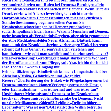
Auch frühe Demenzen sind oft mit beeinflussbaren Risiken
verbunden
Schreien und Rufen bei Demenz: Beruhigen allein
reicht nicht
Reaktanz bei Menschen mit Demenz: Wenn Hilfe als
Druck erlebt wird
Altersschwerhörigkeit: nicht nur ein
Hörproblem
Warum Demenzschulungen mit einer ehrlichen
Standortbestimmung beginnen sollten
Warum Sie
Krankenhauseinweisungen bei Demenz gut abwägen
sollten
Empathisch leiden lassen: Warum Menschen mit Demenz
mehr brauchen als Verständnis
Gegeben, aber nicht genommen:
der stille Medikationsfehler
Neuer Alzheimer-Bluttest: Kann
man damit den Krankheitsbeginn vorhersagen?
Enkel betreuen
scheint gut fürs Gehirn zu sein
Verhalten verstehen und
handhaben – wie geht man sachlich und kriteriumsgeleitet vor?
Pflegeversicherung: Gerechtigkeit hängt stärker vom Wohnort
der Betroffenen ab als vom Pflegegrad
„Also, ich bin doch nicht
Ihre Tochter!“ – vom Umgang mit
Fehlidentifizierungen
Kindheit wirkt nach: Langzeitstudie über
Alzheimer-Risiko, Gefäßrisiken und „kognitive
Reserve“
Überforderung der Enkel: wie Pflegefachpersonen bei
Demenz unterstützen können
Verlegungsstress nach Umzug
oder Heimaufnahme – was ist normal und was ist zu tun?
Unsichtbarer Mehraufwand: Demenz ist im Krankenhaus
(auch) ein Steuerungsproblem
Sturzrisiko bei Demenz: Nicht
nur die Medikamente zählen
S3-Leitlinie „Delir im höheren
Lebensalter“: Was ist neu?
BGH stärkt den Willen betreuter