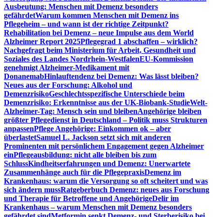
Ausbeutung: Menschen mit Demenz besonders
gefährdet
Warum kommen Menschen mit Demenz ins
Pflegeheim – und wann ist der richtige Zeitpunkt?
Rehabilitation bei Demenz – neue Impulse aus dem World
Alzheimer Report 2025
Pflegegrad 1 abschaffen – wirklich?
Nachgefragt beim Ministerium für Arbeit, Gesundheit und
Soziales des Landes Nordrhein-Westfalen
EU-Kommission
genehmigt Alzheimer-Medikament mit
Donanemab
Hinlauftendenz bei Demenz: Was lässt bleiben?
Neues aus der Forschung: Alkohol und
Demenzrisiko
Geschlechtsspezifische Unterschiede beim
Demenzrisiko: Erkenntnisse aus der UK-Biobank-Studie
Welt-
Alzheimer-Tag: Mensch sein und bleiben
Angehörige bleiben
größter Pflegedienst in Deutschland – Politik muss Strukturen
anpassen
Pflege Angehörige: Einkommen ok – aber
überlastet
Samuel L. Jackson setzt sich mit anderen
Prominenten mit persönlichem Engagement gegen Alzheimer
ein
Pflegeausbildung: nicht alle bleiben bis zum
Schluss
Kindheitserfahrungen und Demenz: Unerwartete
Zusammenhänge auch für die Pflegepraxis
Demenz im
Krankenhaus: warum die Versorgung so oft scheitert und was
sich ändern muss
Ratgeberbuch Demenz: neues aus Forschung
und Therapie für Betroffene und Angehörige
Delir im
Krankenhaus – warum Menschen mit Demenz besonders
gefährdet sind
Metformin senkt Demenz- und Sterberisiko bei