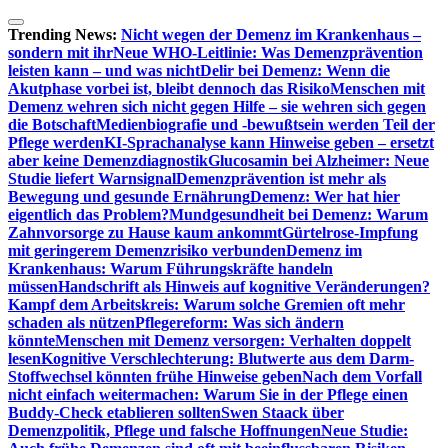
Zum
Inhalt
Trending News:
Nicht wegen der Demenz im Krankenhaus –
springen
sondern mit ihr
Neue WHO-Leitlinie: Was Demenzprävention
leisten kann – und was nicht
Delir bei Demenz: Wenn die
Akutphase vorbei ist, bleibt dennoch das Risiko
Menschen mit
Demenz wehren sich nicht gegen Hilfe – sie wehren sich gegen
die Botschaft
Medienbiografie und -bewußtsein werden Teil der
Pflege werden
KI-Sprachanalyse kann Hinweise geben – ersetzt
aber keine Demenzdiagnostik
Glucosamin bei Alzheimer: Neue
Studie liefert Warnsignal
Demenzprävention ist mehr als
Bewegung und gesunde Ernährung
Demenz: Wer hat hier
eigentlich das Problem?
Mundgesundheit bei Demenz: Warum
Zahnvorsorge zu Hause kaum ankommt
Gürtelrose-Impfung
mit geringerem Demenzrisiko verbunden
Demenz im
Krankenhaus: Warum Führungskräfte handeln
müssen
Handschrift als Hinweis auf kognitive Veränderungen?
Kampf dem Arbeitskreis: Warum solche Gremien oft mehr
schaden als nützen
Pflegereform: Was sich ändern
könnte
Menschen mit Demenz versorgen: Verhalten doppelt
lesen
Kognitive Verschlechterung: Blutwerte aus dem Darm-
Stoffwechsel könnten frühe Hinweise geben
Nach dem Vorfall
nicht einfach weitermachen: Warum Sie in der Pflege einen
Buddy-Check etablieren sollten
Swen Staack über
Demenzpolitik, Pflege und falsche Hoffnungen
Neue Studie: