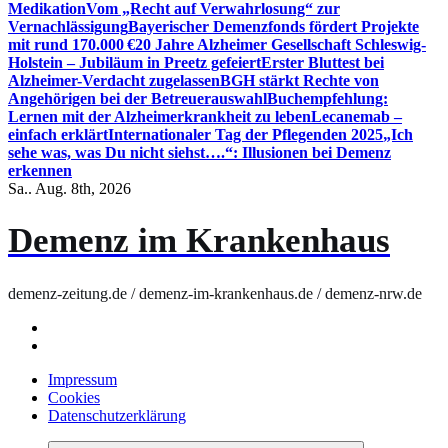
Medikation
Vom „Recht auf Verwahrlosung“ zur
Vernachlässigung
Bayerischer Demenzfonds fördert Projekte
mit rund 170.000 €
20 Jahre Alzheimer Gesellschaft Schleswig-
Holstein – Jubiläum in Preetz gefeiert
Erster Bluttest bei
Alzheimer-Verdacht zugelassen
BGH stärkt Rechte von
Angehörigen bei der Betreuerauswahl
Buchempfehlung:
Lernen mit der Alzheimerkrankheit zu leben
Lecanemab –
einfach erklärt
Internationaler Tag der Pflegenden 2025
„Ich
sehe was, was Du nicht siehst….“: Illusionen bei Demenz
erkennen
Sa.. Aug. 8th, 2026
Demenz im Krankenhaus
demenz-zeitung.de / demenz-im-krankenhaus.de / demenz-nrw.de
Impressum
Cookies
Datenschutzerklärung