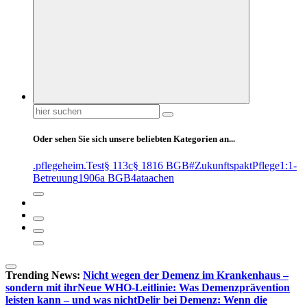
Suchen
nach:
Oder sehen Sie sich unsere beliebten Kategorien an...
.pflegeheim
.Test
§ 113c
§ 1816 BGB
#ZukunftspaktPflege
1:1-
Betreuung
1906a BGB
4at
aachen
Trending News:
Nicht wegen der Demenz im Krankenhaus –
sondern mit ihr
Neue WHO-Leitlinie: Was Demenzprävention
leisten kann – und was nicht
Delir bei Demenz: Wenn die