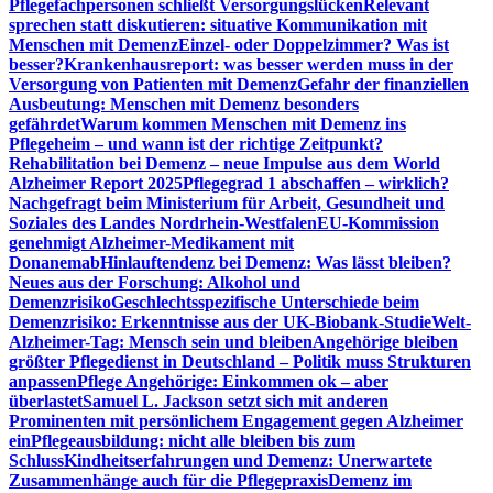
Pflegefachpersonen schließt Versorgungslücken
Relevant
sprechen statt diskutieren: situative Kommunikation mit
Menschen mit Demenz
Einzel- oder Doppelzimmer? Was ist
besser?
Krankenhausreport: was besser werden muss in der
Versorgung von Patienten mit Demenz
Gefahr der finanziellen
Ausbeutung: Menschen mit Demenz besonders
gefährdet
Warum kommen Menschen mit Demenz ins
Pflegeheim – und wann ist der richtige Zeitpunkt?
Rehabilitation bei Demenz – neue Impulse aus dem World
Alzheimer Report 2025
Pflegegrad 1 abschaffen – wirklich?
Nachgefragt beim Ministerium für Arbeit, Gesundheit und
Soziales des Landes Nordrhein-Westfalen
EU-Kommission
genehmigt Alzheimer-Medikament mit
Donanemab
Hinlauftendenz bei Demenz: Was lässt bleiben?
Neues aus der Forschung: Alkohol und
Demenzrisiko
Geschlechtsspezifische Unterschiede beim
Demenzrisiko: Erkenntnisse aus der UK-Biobank-Studie
Welt-
Alzheimer-Tag: Mensch sein und bleiben
Angehörige bleiben
größter Pflegedienst in Deutschland – Politik muss Strukturen
anpassen
Pflege Angehörige: Einkommen ok – aber
überlastet
Samuel L. Jackson setzt sich mit anderen
Prominenten mit persönlichem Engagement gegen Alzheimer
ein
Pflegeausbildung: nicht alle bleiben bis zum
Schluss
Kindheitserfahrungen und Demenz: Unerwartete
Zusammenhänge auch für die Pflegepraxis
Demenz im