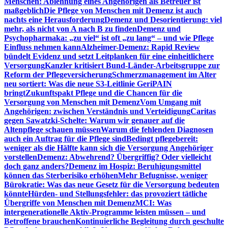
Menschen: Ablehnung eines Angehörigen als Betreuer ist
maßgeblich
Die Pflege von Menschen mit Demenz ist auch
nachts eine Herausforderung
Demenz und Desorientierung: viel
mehr, als nicht von A nach B zu finden
Demenz und
Psychopharmaka: „zu viel“ ist oft „zu lang“ – und wie Pflege
Einfluss nehmen kann
Alzheimer-Demenz: Rapid Review
bündelt Evidenz und setzt Leitplanken für eine einheitlichere
Versorgung
Kanzler kritisiert Bund-Länder-Arbeitsgruppe zur
Reform der Pflegeversicherung
Schmerzmanagement im Alter
neu sortiert: Was die neue S3-Leitlinie GeriPAIN
bringt
Zukunftspakt Pflege und die Chancen für die
Versorgung von Menschen mit Demenz
Vom Umgang mit
Angehörigen: zwischen Verständnis und Verteidigung
Caritas
gegen Sawatzki-Schelte: Warum wir genauer auf die
Altenpflege schauen müssen
Warum die fehlenden Diagnosen
auch ein Auftrag für die Pflege sind
Bedingt pflegebereit:
weniger als die Hälfte kann sich die Versorgung Angehöriger
vorstellen
Demenz: Abwehrend? Übergriffig? Oder vielleicht
doch ganz anders?
Demenz im Hospiz: Beruhigungsmittel
können das Sterberisiko erhöhen
Mehr Befugnisse, weniger
Bürokratie: Was das neue Gesetz für die Versorgung bedeuten
könnte
Hürden- und Stellungsfehler: das provoziert tätliche
Übergriffe von Menschen mit Demenz
MCI: Was
intergenerationelle Aktiv-Programme leisten müssen – und
Betroffene brauchen
Kontinuierliche Begleitung durch geschulte