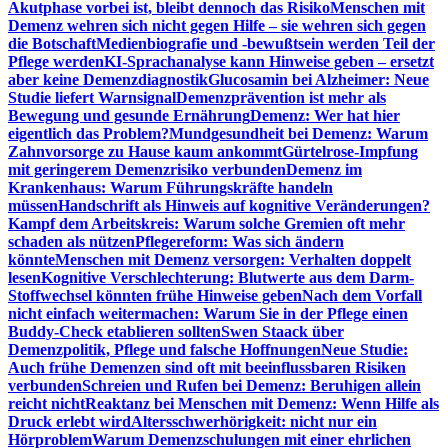
Akutphase vorbei ist, bleibt dennoch das Risiko
Menschen mit
Demenz wehren sich nicht gegen Hilfe – sie wehren sich gegen
die Botschaft
Medienbiografie und -bewußtsein werden Teil der
Pflege werden
KI-Sprachanalyse kann Hinweise geben – ersetzt
aber keine Demenzdiagnostik
Glucosamin bei Alzheimer: Neue
Studie liefert Warnsignal
Demenzprävention ist mehr als
Bewegung und gesunde Ernährung
Demenz: Wer hat hier
eigentlich das Problem?
Mundgesundheit bei Demenz: Warum
Zahnvorsorge zu Hause kaum ankommt
Gürtelrose-Impfung
mit geringerem Demenzrisiko verbunden
Demenz im
Krankenhaus: Warum Führungskräfte handeln
müssen
Handschrift als Hinweis auf kognitive Veränderungen?
Kampf dem Arbeitskreis: Warum solche Gremien oft mehr
schaden als nützen
Pflegereform: Was sich ändern
könnte
Menschen mit Demenz versorgen: Verhalten doppelt
lesen
Kognitive Verschlechterung: Blutwerte aus dem Darm-
Stoffwechsel könnten frühe Hinweise geben
Nach dem Vorfall
nicht einfach weitermachen: Warum Sie in der Pflege einen
Buddy-Check etablieren sollten
Swen Staack über
Demenzpolitik, Pflege und falsche Hoffnungen
Neue Studie:
Auch frühe Demenzen sind oft mit beeinflussbaren Risiken
verbunden
Schreien und Rufen bei Demenz: Beruhigen allein
reicht nicht
Reaktanz bei Menschen mit Demenz: Wenn Hilfe als
Druck erlebt wird
Altersschwerhörigkeit: nicht nur ein
Hörproblem
Warum Demenzschulungen mit einer ehrlichen