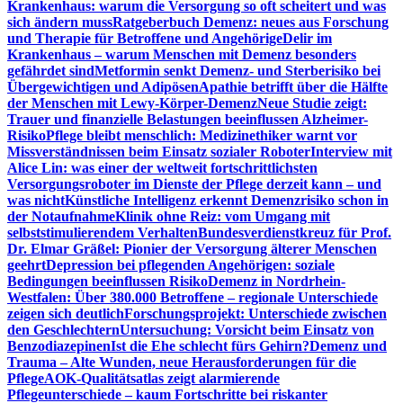
Krankenhaus: warum die Versorgung so oft scheitert und was
sich ändern muss
Ratgeberbuch Demenz: neues aus Forschung
und Therapie für Betroffene und Angehörige
Delir im
Krankenhaus – warum Menschen mit Demenz besonders
gefährdet sind
Metformin senkt Demenz- und Sterberisiko bei
Übergewichtigen und Adipösen
Apathie betrifft über die Hälfte
der Menschen mit Lewy-Körper-Demenz
Neue Studie zeigt:
Trauer und finanzielle Belastungen beeinflussen Alzheimer-
Risiko
Pflege bleibt menschlich: Medizinethiker warnt vor
Missverständnissen beim Einsatz sozialer Roboter
Interview mit
Alice Lin: was einer der weltweit fortschrittlichsten
Versorgungsroboter im Dienste der Pflege derzeit kann – und
was nicht
Künstliche Intelligenz erkennt Demenzrisiko schon in
der Notaufnahme
Klinik ohne Reiz: vom Umgang mit
selbststimulierendem Verhalten
Bundesverdienstkreuz für Prof.
Dr. Elmar Gräßel: Pionier der Versorgung älterer Menschen
geehrt
Depression bei pflegenden Angehörigen: soziale
Bedingungen beeinflussen Risiko
Demenz in Nordrhein-
Westfalen: Über 380.000 Betroffene – regionale Unterschiede
zeigen sich deutlich
Forschungsprojekt: Unterschiede zwischen
den Geschlechtern
Untersuchung: Vorsicht beim Einsatz von
Benzodiazepinen
Ist die Ehe schlecht fürs Gehirn?
Demenz und
Trauma – Alte Wunden, neue Herausforderungen für die
Pflege
AOK-Qualitätsatlas zeigt alarmierende
Pflegeunterschiede – kaum Fortschritte bei riskanter