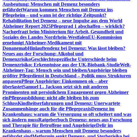
Ausbeutung: Menschen mit Demenz besonders
gefährdet
Warum kommen Menschen mit Demenz ins
Pflegeheim – und wann ist der richtige Zeitpunkt?
Rehabilitation bei Demenz – neue Impulse aus dem World
Alzheimer Report 2025
Pflegegrad 1 abschaffen – wirklich?
Nachgefragt beim Ministerium für Arbeit, Gesundheit und
Soziales des Landes Nordrhein-Westfalen
EU-Kommission
genehmigt Alzheimer-Medikament mit
Donanemab
Hinlauftendenz bei Demenz: Was lässt bleiben?
Neues aus der Forschung: Alkohol und
Demenzrisiko
Geschlechtsspezifische Unterschiede beim
Demenzrisiko: Erkenntnisse aus der UK-Biobank-Studie
Welt-
Alzheimer-Tag: Mensch sein und bleiben
Angehörige bleiben
größter Pflegedienst in Deutschland – Politik muss Strukturen
anpassen
Pflege Angehörige: Einkommen ok – aber
überlastet
Samuel L. Jackson setzt sich mit anderen
Prominenten mit persönlichem Engagement gegen Alzheimer
ein
Pflegeausbildung: nicht alle bleiben bis zum
Schluss
Kindheitserfahrungen und Demenz: Unerwartete
Zusammenhänge auch für die Pflegepraxis
Demenz im
Krankenhaus: warum die Versorgung so oft scheitert und was
sich ändern muss
Ratgeberbuch Demenz: neues aus Forschung
und Therapie für Betroffene und Angehörige
Delir im
Krankenhaus – warum Menschen mit Demenz besonders
gefährdet sind
Metformin senkt Demenz- und Sterberisiko bei