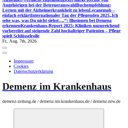
Angehörigen bei der Betreuerauswahl
Buchempfehlung:
Lernen mit der Alzheimerkrankheit zu leben
Lecanemab –
einfach erklärt
Internationaler Tag der Pflegenden 2025
„Ich
sehe was, was Du nicht siehst….“: Illusionen bei Demenz
erkennen
Krankenhaus-Report 2025: Kliniken unzureichend
vorbereitet auf steigende Zahl hochaltriger Patienten – Pflege
spielt Schlüsselrolle
Fr.. Aug. 7th, 2026
Impressum
Cookies
Datenschutzerklärung
Demenz im Krankenhaus
demenz-zeitung.de / demenz-im-krankenhaus.de / demenz-nrw.de