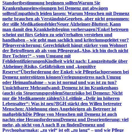
Standortbestimmung beginnen sollten
Warum Sie
Krankenhauseinweisungen bei Demenz gut abwägen
sollten
Empathisch leiden lassen: Warum Menschen mit Demenz
mehr brauchen als Verständnis
Gegeben, aber nicht genommen:
der stille Medikationsfehler
Neuer Alzheimer-Bluttest: Kann
man damit den Krankheitsbeginn vorhersagen?
Enkel betreuen
scheint gut fürs Gehirn zu sein
Verhalten verstehen und
handhaben – wie geht man sachlich und kriteriumsgeleitet vor?
Pflegeversicherung: Gerechtigkeit hängt stärker vom Wohnort
der Betroffenen ab als vom Pflegegrad
„Also, ich bin doch nicht
Ihre Tochter!“ – vom Umgang mit
Fehlidentifizierungen
Kindheit wirkt nach: Langzeitstudie über
Alzheimer-Risiko, Gefäßrisiken und „kognitive
Reserve“
Überforderung der Enkel: wie Pflegefachpersonen bei
Demenz unterstützen können
Verlegungsstress nach Umzug
oder Heimaufnahme – was ist normal und was ist zu tun?
Unsichtbarer Mehraufwand: Demenz ist im Krankenhaus
(auch) ein Steuerungsproblem
Sturzrisiko bei Demenz: Nicht
nur die Medikamente zählen
S3-Leitlinie „Delir im höheren
Lebensalter“: Was ist neu?
BGH stärkt den Willen betreuter
Menschen: Ablehnung eines Angehörigen als Betreuer ist
maßgeblich
Die Pflege von Menschen mit Demenz ist auch
nachts eine Herausforderung
Demenz und Desorientierung: viel
mehr, als nicht von A nach B zu finden
Demenz und
Psychopharmaka: „zu viel“ ist oft „zu lang“ – und wie Pflege