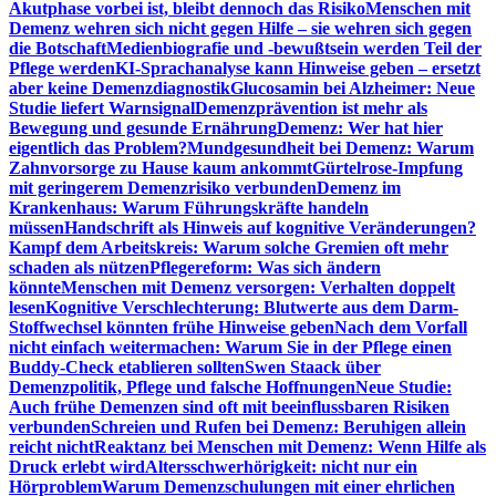
Akutphase vorbei ist, bleibt dennoch das Risiko
Menschen mit
Demenz wehren sich nicht gegen Hilfe – sie wehren sich gegen
die Botschaft
Medienbiografie und -bewußtsein werden Teil der
Pflege werden
KI-Sprachanalyse kann Hinweise geben – ersetzt
aber keine Demenzdiagnostik
Glucosamin bei Alzheimer: Neue
Studie liefert Warnsignal
Demenzprävention ist mehr als
Bewegung und gesunde Ernährung
Demenz: Wer hat hier
eigentlich das Problem?
Mundgesundheit bei Demenz: Warum
Zahnvorsorge zu Hause kaum ankommt
Gürtelrose-Impfung
mit geringerem Demenzrisiko verbunden
Demenz im
Krankenhaus: Warum Führungskräfte handeln
müssen
Handschrift als Hinweis auf kognitive Veränderungen?
Kampf dem Arbeitskreis: Warum solche Gremien oft mehr
schaden als nützen
Pflegereform: Was sich ändern
könnte
Menschen mit Demenz versorgen: Verhalten doppelt
lesen
Kognitive Verschlechterung: Blutwerte aus dem Darm-
Stoffwechsel könnten frühe Hinweise geben
Nach dem Vorfall
nicht einfach weitermachen: Warum Sie in der Pflege einen
Buddy-Check etablieren sollten
Swen Staack über
Demenzpolitik, Pflege und falsche Hoffnungen
Neue Studie:
Auch frühe Demenzen sind oft mit beeinflussbaren Risiken
verbunden
Schreien und Rufen bei Demenz: Beruhigen allein
reicht nicht
Reaktanz bei Menschen mit Demenz: Wenn Hilfe als
Druck erlebt wird
Altersschwerhörigkeit: nicht nur ein
Hörproblem
Warum Demenzschulungen mit einer ehrlichen