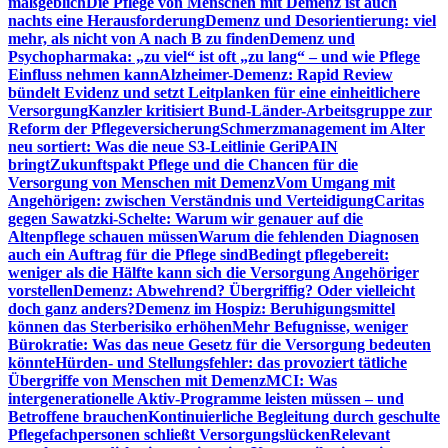
maßgeblich
Die Pflege von Menschen mit Demenz ist auch
nachts eine Herausforderung
Demenz und Desorientierung: viel
mehr, als nicht von A nach B zu finden
Demenz und
Psychopharmaka: „zu viel“ ist oft „zu lang“ – und wie Pflege
Einfluss nehmen kann
Alzheimer-Demenz: Rapid Review
bündelt Evidenz und setzt Leitplanken für eine einheitlichere
Versorgung
Kanzler kritisiert Bund-Länder-Arbeitsgruppe zur
Reform der Pflegeversicherung
Schmerzmanagement im Alter
neu sortiert: Was die neue S3-Leitlinie GeriPAIN
bringt
Zukunftspakt Pflege und die Chancen für die
Versorgung von Menschen mit Demenz
Vom Umgang mit
Angehörigen: zwischen Verständnis und Verteidigung
Caritas
gegen Sawatzki-Schelte: Warum wir genauer auf die
Altenpflege schauen müssen
Warum die fehlenden Diagnosen
auch ein Auftrag für die Pflege sind
Bedingt pflegebereit:
weniger als die Hälfte kann sich die Versorgung Angehöriger
vorstellen
Demenz: Abwehrend? Übergriffig? Oder vielleicht
doch ganz anders?
Demenz im Hospiz: Beruhigungsmittel
können das Sterberisiko erhöhen
Mehr Befugnisse, weniger
Bürokratie: Was das neue Gesetz für die Versorgung bedeuten
könnte
Hürden- und Stellungsfehler: das provoziert tätliche
Übergriffe von Menschen mit Demenz
MCI: Was
intergenerationelle Aktiv-Programme leisten müssen – und
Betroffene brauchen
Kontinuierliche Begleitung durch geschulte
Pflegefachpersonen schließt Versorgungslücken
Relevant