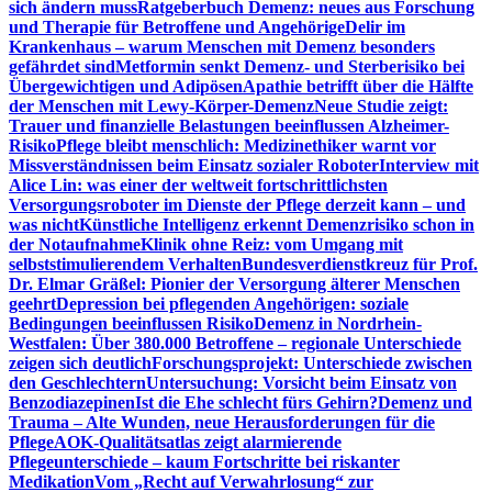
sich ändern muss
Ratgeberbuch Demenz: neues aus Forschung
und Therapie für Betroffene und Angehörige
Delir im
Krankenhaus – warum Menschen mit Demenz besonders
gefährdet sind
Metformin senkt Demenz- und Sterberisiko bei
Übergewichtigen und Adipösen
Apathie betrifft über die Hälfte
der Menschen mit Lewy-Körper-Demenz
Neue Studie zeigt:
Trauer und finanzielle Belastungen beeinflussen Alzheimer-
Risiko
Pflege bleibt menschlich: Medizinethiker warnt vor
Missverständnissen beim Einsatz sozialer Roboter
Interview mit
Alice Lin: was einer der weltweit fortschrittlichsten
Versorgungsroboter im Dienste der Pflege derzeit kann – und
was nicht
Künstliche Intelligenz erkennt Demenzrisiko schon in
der Notaufnahme
Klinik ohne Reiz: vom Umgang mit
selbststimulierendem Verhalten
Bundesverdienstkreuz für Prof.
Dr. Elmar Gräßel: Pionier der Versorgung älterer Menschen
geehrt
Depression bei pflegenden Angehörigen: soziale
Bedingungen beeinflussen Risiko
Demenz in Nordrhein-
Westfalen: Über 380.000 Betroffene – regionale Unterschiede
zeigen sich deutlich
Forschungsprojekt: Unterschiede zwischen
den Geschlechtern
Untersuchung: Vorsicht beim Einsatz von
Benzodiazepinen
Ist die Ehe schlecht fürs Gehirn?
Demenz und
Trauma – Alte Wunden, neue Herausforderungen für die
Pflege
AOK-Qualitätsatlas zeigt alarmierende
Pflegeunterschiede – kaum Fortschritte bei riskanter
Medikation
Vom „Recht auf Verwahrlosung“ zur