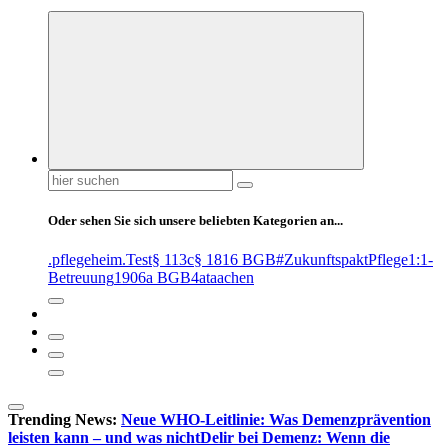
Suchen
nach:
Oder sehen Sie sich unsere beliebten Kategorien an...
.pflegeheim
.Test
§ 113c
§ 1816 BGB
#ZukunftspaktPflege
1:1-
Betreuung
1906a BGB
4at
aachen
Trending News:
Neue WHO-Leitlinie: Was Demenzprävention
leisten kann – und was nicht
Delir bei Demenz: Wenn die