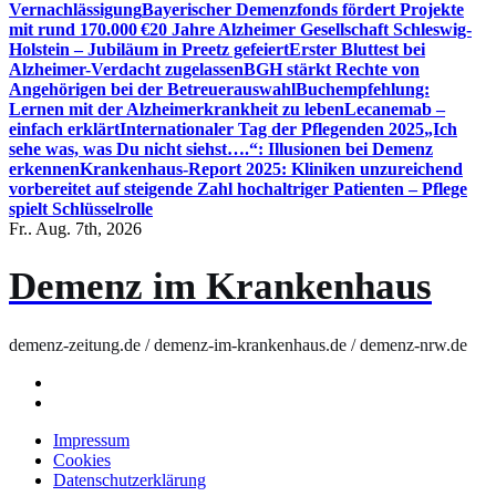
Vernachlässigung
Bayerischer Demenzfonds fördert Projekte
mit rund 170.000 €
20 Jahre Alzheimer Gesellschaft Schleswig-
Holstein – Jubiläum in Preetz gefeiert
Erster Bluttest bei
Alzheimer-Verdacht zugelassen
BGH stärkt Rechte von
Angehörigen bei der Betreuerauswahl
Buchempfehlung:
Lernen mit der Alzheimerkrankheit zu leben
Lecanemab –
einfach erklärt
Internationaler Tag der Pflegenden 2025
„Ich
sehe was, was Du nicht siehst….“: Illusionen bei Demenz
erkennen
Krankenhaus-Report 2025: Kliniken unzureichend
vorbereitet auf steigende Zahl hochaltriger Patienten – Pflege
spielt Schlüsselrolle
Fr.. Aug. 7th, 2026
Demenz im Krankenhaus
demenz-zeitung.de / demenz-im-krankenhaus.de / demenz-nrw.de
Impressum
Cookies
Datenschutzerklärung