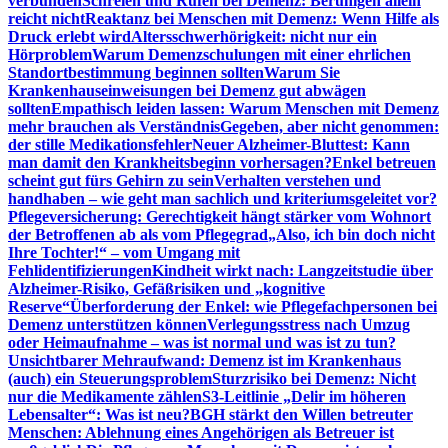
verbunden
Schreien und Rufen bei Demenz: Beruhigen allein
reicht nicht
Reaktanz bei Menschen mit Demenz: Wenn Hilfe als
Druck erlebt wird
Altersschwerhörigkeit: nicht nur ein
Hörproblem
Warum Demenzschulungen mit einer ehrlichen
Standortbestimmung beginnen sollten
Warum Sie
Krankenhauseinweisungen bei Demenz gut abwägen
sollten
Empathisch leiden lassen: Warum Menschen mit Demenz
mehr brauchen als Verständnis
Gegeben, aber nicht genommen:
der stille Medikationsfehler
Neuer Alzheimer-Bluttest: Kann
man damit den Krankheitsbeginn vorhersagen?
Enkel betreuen
scheint gut fürs Gehirn zu sein
Verhalten verstehen und
handhaben – wie geht man sachlich und kriteriumsgeleitet vor?
Pflegeversicherung: Gerechtigkeit hängt stärker vom Wohnort
der Betroffenen ab als vom Pflegegrad
„Also, ich bin doch nicht
Ihre Tochter!“ – vom Umgang mit
Fehlidentifizierungen
Kindheit wirkt nach: Langzeitstudie über
Alzheimer-Risiko, Gefäßrisiken und „kognitive
Reserve“
Überforderung der Enkel: wie Pflegefachpersonen bei
Demenz unterstützen können
Verlegungsstress nach Umzug
oder Heimaufnahme – was ist normal und was ist zu tun?
Unsichtbarer Mehraufwand: Demenz ist im Krankenhaus
(auch) ein Steuerungsproblem
Sturzrisiko bei Demenz: Nicht
nur die Medikamente zählen
S3-Leitlinie „Delir im höheren
Lebensalter“: Was ist neu?
BGH stärkt den Willen betreuter
Menschen: Ablehnung eines Angehörigen als Betreuer ist