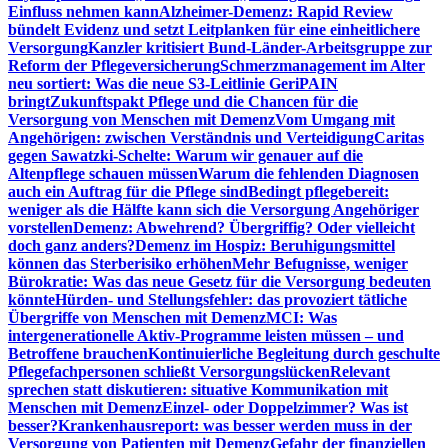
Einfluss nehmen kann
Alzheimer-Demenz: Rapid Review
bündelt Evidenz und setzt Leitplanken für eine einheitlichere
Versorgung
Kanzler kritisiert Bund-Länder-Arbeitsgruppe zur
Reform der Pflegeversicherung
Schmerzmanagement im Alter
neu sortiert: Was die neue S3-Leitlinie GeriPAIN
bringt
Zukunftspakt Pflege und die Chancen für die
Versorgung von Menschen mit Demenz
Vom Umgang mit
Angehörigen: zwischen Verständnis und Verteidigung
Caritas
gegen Sawatzki-Schelte: Warum wir genauer auf die
Altenpflege schauen müssen
Warum die fehlenden Diagnosen
auch ein Auftrag für die Pflege sind
Bedingt pflegebereit:
weniger als die Hälfte kann sich die Versorgung Angehöriger
vorstellen
Demenz: Abwehrend? Übergriffig? Oder vielleicht
doch ganz anders?
Demenz im Hospiz: Beruhigungsmittel
können das Sterberisiko erhöhen
Mehr Befugnisse, weniger
Bürokratie: Was das neue Gesetz für die Versorgung bedeuten
könnte
Hürden- und Stellungsfehler: das provoziert tätliche
Übergriffe von Menschen mit Demenz
MCI: Was
intergenerationelle Aktiv-Programme leisten müssen – und
Betroffene brauchen
Kontinuierliche Begleitung durch geschulte
Pflegefachpersonen schließt Versorgungslücken
Relevant
sprechen statt diskutieren: situative Kommunikation mit
Menschen mit Demenz
Einzel- oder Doppelzimmer? Was ist
besser?
Krankenhausreport: was besser werden muss in der
Versorgung von Patienten mit Demenz
Gefahr der finanziellen