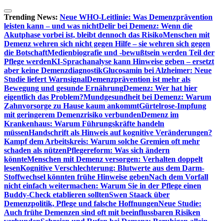
Zum
Inhalt
Trending News:
Neue WHO-Leitlinie: Was Demenzprävention
springen
leisten kann – und was nicht
Delir bei Demenz: Wenn die
Akutphase vorbei ist, bleibt dennoch das Risiko
Menschen mit
Demenz wehren sich nicht gegen Hilfe – sie wehren sich gegen
die Botschaft
Medienbiografie und -bewußtsein werden Teil der
Pflege werden
KI-Sprachanalyse kann Hinweise geben – ersetzt
aber keine Demenzdiagnostik
Glucosamin bei Alzheimer: Neue
Studie liefert Warnsignal
Demenzprävention ist mehr als
Bewegung und gesunde Ernährung
Demenz: Wer hat hier
eigentlich das Problem?
Mundgesundheit bei Demenz: Warum
Zahnvorsorge zu Hause kaum ankommt
Gürtelrose-Impfung
mit geringerem Demenzrisiko verbunden
Demenz im
Krankenhaus: Warum Führungskräfte handeln
müssen
Handschrift als Hinweis auf kognitive Veränderungen?
Kampf dem Arbeitskreis: Warum solche Gremien oft mehr
schaden als nützen
Pflegereform: Was sich ändern
könnte
Menschen mit Demenz versorgen: Verhalten doppelt
lesen
Kognitive Verschlechterung: Blutwerte aus dem Darm-
Stoffwechsel könnten frühe Hinweise geben
Nach dem Vorfall
nicht einfach weitermachen: Warum Sie in der Pflege einen
Buddy-Check etablieren sollten
Swen Staack über
Demenzpolitik, Pflege und falsche Hoffnungen
Neue Studie:
Auch frühe Demenzen sind oft mit beeinflussbaren Risiken