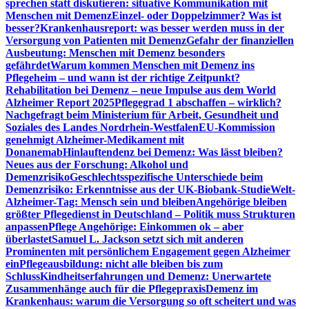
sprechen statt diskutieren: situative Kommunikation mit
Menschen mit Demenz
Einzel- oder Doppelzimmer? Was ist
besser?
Krankenhausreport: was besser werden muss in der
Versorgung von Patienten mit Demenz
Gefahr der finanziellen
Ausbeutung: Menschen mit Demenz besonders
gefährdet
Warum kommen Menschen mit Demenz ins
Pflegeheim – und wann ist der richtige Zeitpunkt?
Rehabilitation bei Demenz – neue Impulse aus dem World
Alzheimer Report 2025
Pflegegrad 1 abschaffen – wirklich?
Nachgefragt beim Ministerium für Arbeit, Gesundheit und
Soziales des Landes Nordrhein-Westfalen
EU-Kommission
genehmigt Alzheimer-Medikament mit
Donanemab
Hinlauftendenz bei Demenz: Was lässt bleiben?
Neues aus der Forschung: Alkohol und
Demenzrisiko
Geschlechtsspezifische Unterschiede beim
Demenzrisiko: Erkenntnisse aus der UK-Biobank-Studie
Welt-
Alzheimer-Tag: Mensch sein und bleiben
Angehörige bleiben
größter Pflegedienst in Deutschland – Politik muss Strukturen
anpassen
Pflege Angehörige: Einkommen ok – aber
überlastet
Samuel L. Jackson setzt sich mit anderen
Prominenten mit persönlichem Engagement gegen Alzheimer
ein
Pflegeausbildung: nicht alle bleiben bis zum
Schluss
Kindheitserfahrungen und Demenz: Unerwartete
Zusammenhänge auch für die Pflegepraxis
Demenz im
Krankenhaus: warum die Versorgung so oft scheitert und was