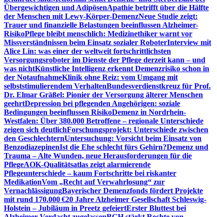
Übergewichtigen und Adipösen
Apathie betrifft über die Hälfte
der Menschen mit Lewy-Körper-Demenz
Neue Studie zeigt:
Trauer und finanzielle Belastungen beeinflussen Alzheimer-
Risiko
Pflege bleibt menschlich: Medizinethiker warnt vor
Missverständnissen beim Einsatz sozialer Roboter
Interview mit
Alice Lin: was einer der weltweit fortschrittlichsten
Versorgungsroboter im Dienste der Pflege derzeit kann – und
was nicht
Künstliche Intelligenz erkennt Demenzrisiko schon in
der Notaufnahme
Klinik ohne Reiz: vom Umgang mit
selbststimulierendem Verhalten
Bundesverdienstkreuz für Prof.
Dr. Elmar Gräßel: Pionier der Versorgung älterer Menschen
geehrt
Depression bei pflegenden Angehörigen: soziale
Bedingungen beeinflussen Risiko
Demenz in Nordrhein-
Westfalen: Über 380.000 Betroffene – regionale Unterschiede
zeigen sich deutlich
Forschungsprojekt: Unterschiede zwischen
den Geschlechtern
Untersuchung: Vorsicht beim Einsatz von
Benzodiazepinen
Ist die Ehe schlecht fürs Gehirn?
Demenz und
Trauma – Alte Wunden, neue Herausforderungen für die
Pflege
AOK-Qualitätsatlas zeigt alarmierende
Pflegeunterschiede – kaum Fortschritte bei riskanter
Medikation
Vom „Recht auf Verwahrlosung“ zur
Vernachlässigung
Bayerischer Demenzfonds fördert Projekte
mit rund 170.000 €
20 Jahre Alzheimer Gesellschaft Schleswig-
Holstein – Jubiläum in Preetz gefeiert
Erster Bluttest bei
Alzheimer-Verdacht zugelassen
BGH stärkt Rechte von