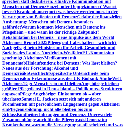
sprechen statt diskutieren: situative Kommunikation mit
Menschen mit Demenz
Einzel- oder Doppelzimmer? Was ist
besser?
Krankenhausreport: was besser werden muss in der
Versorgung von Patienten mit Demenz
Gefahr der finanziellen
Ausbeutung: Menschen mit Demenz besonders
gefährdet
Warum kommen Menschen mit Demenz ins
Pflegeheim – und wann ist der richtige Zeitpunkt?
Rehabilitation bei Demenz – neue Impulse aus dem World
Alzheimer Report 2025
Pflegegrad 1 abschaffen – wirklich?
Nachgefragt beim Ministerium für Arbeit, Gesundheit und
Soziales des Landes Nordrhein-Westfalen
EU-Kommission
genehmigt Alzheimer-Medikament mit
Donanemab
Hinlauftendenz bei Demenz: Was lässt bleiben?
Neues aus der Forschung: Alkohol und
Demenzrisiko
Geschlechtsspezifische Unterschiede beim
Demenzrisiko: Erkenntnisse aus der UK-Biobank-Studie
Welt-
Alzheimer-Tag: Mensch sein und bleiben
Angehörige bleiben
größter Pflegedienst in Deutschland – Politik muss Strukturen
anpassen
Pflege Angehörige: Einkommen ok – aber
überlastet
Samuel L. Jackson setzt sich mit anderen
Prominenten mit persönlichem Engagement gegen Alzheimer
ein
Pflegeausbildung: nicht alle bleiben bis zum
Schluss
Kindheitserfahrungen und Demenz: Unerwartete
Zusammenhänge auch für die Pflegepraxis
Demenz im
Krankenhaus: warum die Versorgung so oft scheitert und was