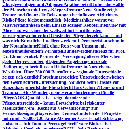
Übergewichtigen und Adipösen
Apathie betrifft über die Hälfte
der Menschen mit Lewy-Körper-Demenz
Neue Studie zeigt:
Trauer und finanzielle Belastungen beeinflussen Alzheimer-
Risiko
Pflege bleibt menschlich: Medizinethiker warnt vor
Missverständnissen beim Einsatz sozialer Roboter
Interview mit
Alice Lin: was einer der weltweit fortschrittlichsten
Versorgungsroboter im Dienste der Pflege derzeit kann – und
was nicht
Künstliche Intelligenz erkennt Demenzrisiko schon in
der Notaufnahme
Klinik ohne Reiz: vom Umgang mit
selbststimulierendem Verhalten
Bundesverdienstkreuz für Prof.
Dr. Elmar Gräßel: Pionier der Versorgung älterer Menschen
geehrt
Depression bei pflegenden Angehörigen: soziale
Bedingungen beeinflussen Risiko
Demenz in Nordrhein-
Westfalen: Über 380.000 Betroffene – regionale Unterschiede
zeigen sich deutlich
Forschungsprojekt: Unterschiede zwischen
den Geschlechtern
Untersuchung: Vorsicht beim Einsatz von
Benzodiazepinen
Ist die Ehe schlecht fürs Gehirn?
Demenz und
Trauma – Alte Wunden, neue Herausforderungen für die
Pflege
AOK-Qualitätsatlas zeigt alarmierende
Pflegeunterschiede – kaum Fortschritte bei riskanter
Medikation
Vom „Recht auf Verwahrlosung“ zur
Vernachlässigung
Bayerischer Demenzfonds fördert Projekte
mit rund 170.000 €
20 Jahre Alzheimer Gesellschaft Schleswig-
Holstein – Jubiläum in Preetz gefeiert
Erster Bluttest bei
Alzheimer-Verdacht zugelassen
BGH stärkt Rechte von