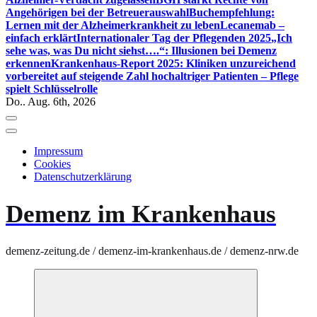
Angehörigen bei der Betreuerauswahl
Buchempfehlung:
Lernen mit der Alzheimerkrankheit zu leben
Lecanemab –
einfach erklärt
Internationaler Tag der Pflegenden 2025
„Ich
sehe was, was Du nicht siehst….“: Illusionen bei Demenz
erkennen
Krankenhaus-Report 2025: Kliniken unzureichend
vorbereitet auf steigende Zahl hochaltriger Patienten – Pflege
spielt Schlüsselrolle
Do.. Aug. 6th, 2026
Impressum
Cookies
Datenschutzerklärung
Demenz im Krankenhaus
demenz-zeitung.de / demenz-im-krankenhaus.de / demenz-nrw.de