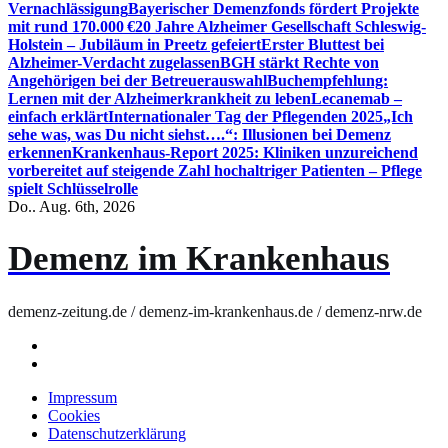
Vernachlässigung
Bayerischer Demenzfonds fördert Projekte
mit rund 170.000 €
20 Jahre Alzheimer Gesellschaft Schleswig-
Holstein – Jubiläum in Preetz gefeiert
Erster Bluttest bei
Alzheimer-Verdacht zugelassen
BGH stärkt Rechte von
Angehörigen bei der Betreuerauswahl
Buchempfehlung:
Lernen mit der Alzheimerkrankheit zu leben
Lecanemab –
einfach erklärt
Internationaler Tag der Pflegenden 2025
„Ich
sehe was, was Du nicht siehst….“: Illusionen bei Demenz
erkennen
Krankenhaus-Report 2025: Kliniken unzureichend
vorbereitet auf steigende Zahl hochaltriger Patienten – Pflege
spielt Schlüsselrolle
Do.. Aug. 6th, 2026
Demenz im Krankenhaus
demenz-zeitung.de / demenz-im-krankenhaus.de / demenz-nrw.de
Impressum
Cookies
Datenschutzerklärung