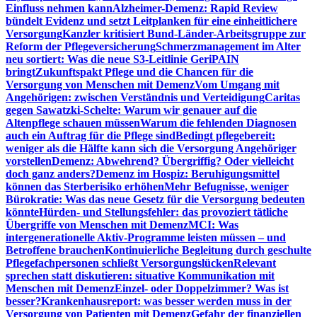
Einfluss nehmen kann
Alzheimer-Demenz: Rapid Review
bündelt Evidenz und setzt Leitplanken für eine einheitlichere
Versorgung
Kanzler kritisiert Bund-Länder-Arbeitsgruppe zur
Reform der Pflegeversicherung
Schmerzmanagement im Alter
neu sortiert: Was die neue S3-Leitlinie GeriPAIN
bringt
Zukunftspakt Pflege und die Chancen für die
Versorgung von Menschen mit Demenz
Vom Umgang mit
Angehörigen: zwischen Verständnis und Verteidigung
Caritas
gegen Sawatzki-Schelte: Warum wir genauer auf die
Altenpflege schauen müssen
Warum die fehlenden Diagnosen
auch ein Auftrag für die Pflege sind
Bedingt pflegebereit:
weniger als die Hälfte kann sich die Versorgung Angehöriger
vorstellen
Demenz: Abwehrend? Übergriffig? Oder vielleicht
doch ganz anders?
Demenz im Hospiz: Beruhigungsmittel
können das Sterberisiko erhöhen
Mehr Befugnisse, weniger
Bürokratie: Was das neue Gesetz für die Versorgung bedeuten
könnte
Hürden- und Stellungsfehler: das provoziert tätliche
Übergriffe von Menschen mit Demenz
MCI: Was
intergenerationelle Aktiv-Programme leisten müssen – und
Betroffene brauchen
Kontinuierliche Begleitung durch geschulte
Pflegefachpersonen schließt Versorgungslücken
Relevant
sprechen statt diskutieren: situative Kommunikation mit
Menschen mit Demenz
Einzel- oder Doppelzimmer? Was ist
besser?
Krankenhausreport: was besser werden muss in der
Versorgung von Patienten mit Demenz
Gefahr der finanziellen