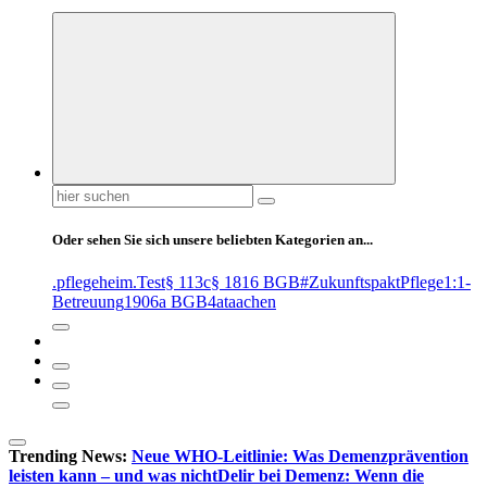
Suchen
nach:
Oder sehen Sie sich unsere beliebten Kategorien an...
.pflegeheim
.Test
§ 113c
§ 1816 BGB
#ZukunftspaktPflege
1:1-
Betreuung
1906a BGB
4at
aachen
Trending News:
Neue WHO-Leitlinie: Was Demenzprävention
leisten kann – und was nicht
Delir bei Demenz: Wenn die