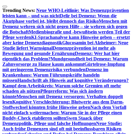
Zum
Inhalt
Trending News:
Neue WHO-Leitlinie: Was Demenzprävention
springen
leisten kann – und was nicht
Delir bei Demenz: Wenn die
Akutphase vorbei ist, bleibt dennoch das Risiko
Menschen mit
Demenz wehren sich nicht gegen Hilfe – sie wehren sich gegen
die Botschaft
Medienbiografie und -bewußtsein werden Teil der
Pflege werden
KI-Sprachanalyse kann Hinweise geben – ersetzt
aber keine Demenzdiagnostik
Glucosamin bei Alzheimer: Neue
Studie liefert Warnsignal
Demenzprävention ist mehr als
Bewegung und gesunde Ernährung
Demenz: Wer hat hier
eigentlich das Problem?
Mundgesundheit bei Demenz: Warum
Zahnvorsorge zu Hause kaum ankommt
Gürtelrose-Impfung
mit geringerem Demenzrisiko verbunden
Demenz im
Krankenhaus: Warum Führungskräfte handeln
müssen
Handschrift als Hinweis auf kognitive Veränderungen?
Kampf dem Arbeitskreis: Warum solche Gremien oft mehr
schaden als nützen
Pflegereform: Was sich ändern
könnte
Menschen mit Demenz versorgen: Verhalten doppelt
lesen
Kognitive Verschlechterung: Blutwerte aus dem Darm-
Stoffwechsel könnten frühe Hinweise geben
Nach dem Vorfall
nicht einfach weitermachen: Warum Sie in der Pflege einen
Buddy-Check etablieren sollten
Swen Staack über
Demenzpolitik, Pflege und falsche Hoffnungen
Neue Studie:
Auch frühe Demenzen sind oft mit beeinflussbaren Risiken