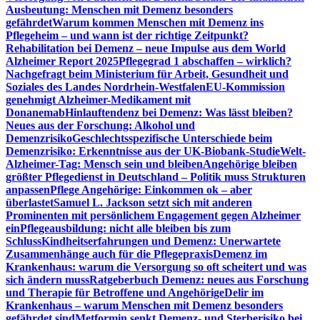
Ausbeutung: Menschen mit Demenz besonders
gefährdet
Warum kommen Menschen mit Demenz ins
Pflegeheim – und wann ist der richtige Zeitpunkt?
Rehabilitation bei Demenz – neue Impulse aus dem World
Alzheimer Report 2025
Pflegegrad 1 abschaffen – wirklich?
Nachgefragt beim Ministerium für Arbeit, Gesundheit und
Soziales des Landes Nordrhein-Westfalen
EU-Kommission
genehmigt Alzheimer-Medikament mit
Donanemab
Hinlauftendenz bei Demenz: Was lässt bleiben?
Neues aus der Forschung: Alkohol und
Demenzrisiko
Geschlechtsspezifische Unterschiede beim
Demenzrisiko: Erkenntnisse aus der UK-Biobank-Studie
Welt-
Alzheimer-Tag: Mensch sein und bleiben
Angehörige bleiben
größter Pflegedienst in Deutschland – Politik muss Strukturen
anpassen
Pflege Angehörige: Einkommen ok – aber
überlastet
Samuel L. Jackson setzt sich mit anderen
Prominenten mit persönlichem Engagement gegen Alzheimer
ein
Pflegeausbildung: nicht alle bleiben bis zum
Schluss
Kindheitserfahrungen und Demenz: Unerwartete
Zusammenhänge auch für die Pflegepraxis
Demenz im
Krankenhaus: warum die Versorgung so oft scheitert und was
sich ändern muss
Ratgeberbuch Demenz: neues aus Forschung
und Therapie für Betroffene und Angehörige
Delir im
Krankenhaus – warum Menschen mit Demenz besonders
gefährdet sind
Metformin senkt Demenz- und Sterberisiko bei