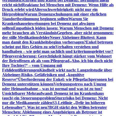
verbunden
Schreien und Rufen bei Demenz: Beruhigen allein
reicht nicht
Reaktanz bei Menschen mit Demenz: Wenn Hilfe als
Druck erlebt wird
Altersschwerhörigkeit: nicht nur ein
Hörproblem
Warum Demenzschulungen mit einer ehrlichen
Standortbestimmung beginnen sollten
Warum Sie
Krankenhauseinweisungen bei Demenz gut abwägen
sollten
Empathisch leiden lassen: Warum Menschen mit Demenz
mehr brauchen als Verständnis
Gegeben, aber nicht genommen:
der stille Medikationsfehler
Neuer Alzheimer-Bluttest: Kann
man damit den Krankheitsbeginn vorhersagen?
Enkel betreuen
scheint gut fürs Gehirn zu sein
Verhalten verstehen und
handhaben – wie geht man sachlich und kriteriumsgeleitet vor?
Pflegeversicherung: Gerechtigkeit hängt stärker vom Wohnort
der Betroffenen ab als vom Pflegegrad
„Also, ich bin doch nicht
Ihre Tochter!“ – vom Umgang mit
Fehlidentifizierungen
Kindheit wirkt nach: Langzeitstudie über
Alzheimer-Risiko, Gefäßrisiken und „kognitive
Reserve“
Überforderung der Enkel: wie Pflegefachpersonen bei
Demenz unterstützen können
Verlegungsstress nach Umzug
oder Heimaufnahme – was ist normal und was ist zu tun?
Unsichtbarer Mehraufwand: Demenz ist im Krankenhaus
(auch) ein Steuerungsproblem
Sturzrisiko bei Demenz: Nicht
nur die Medikamente zählen
S3-Leitlinie „Delir im höheren
Lebensalter“: Was ist neu?
BGH stärkt den Willen betreuter
Menschen: Ablehnung eines Angehörigen als Betreuer ist