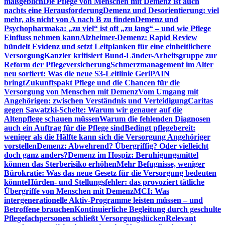
maßgeblich
Die Pflege von Menschen mit Demenz ist auch
nachts eine Herausforderung
Demenz und Desorientierung: viel
mehr, als nicht von A nach B zu finden
Demenz und
Psychopharmaka: „zu viel“ ist oft „zu lang“ – und wie Pflege
Einfluss nehmen kann
Alzheimer-Demenz: Rapid Review
bündelt Evidenz und setzt Leitplanken für eine einheitlichere
Versorgung
Kanzler kritisiert Bund-Länder-Arbeitsgruppe zur
Reform der Pflegeversicherung
Schmerzmanagement im Alter
neu sortiert: Was die neue S3-Leitlinie GeriPAIN
bringt
Zukunftspakt Pflege und die Chancen für die
Versorgung von Menschen mit Demenz
Vom Umgang mit
Angehörigen: zwischen Verständnis und Verteidigung
Caritas
gegen Sawatzki-Schelte: Warum wir genauer auf die
Altenpflege schauen müssen
Warum die fehlenden Diagnosen
auch ein Auftrag für die Pflege sind
Bedingt pflegebereit:
weniger als die Hälfte kann sich die Versorgung Angehöriger
vorstellen
Demenz: Abwehrend? Übergriffig? Oder vielleicht
doch ganz anders?
Demenz im Hospiz: Beruhigungsmittel
können das Sterberisiko erhöhen
Mehr Befugnisse, weniger
Bürokratie: Was das neue Gesetz für die Versorgung bedeuten
könnte
Hürden- und Stellungsfehler: das provoziert tätliche
Übergriffe von Menschen mit Demenz
MCI: Was
intergenerationelle Aktiv-Programme leisten müssen – und
Betroffene brauchen
Kontinuierliche Begleitung durch geschulte
Pflegefachpersonen schließt Versorgungslücken
Relevant