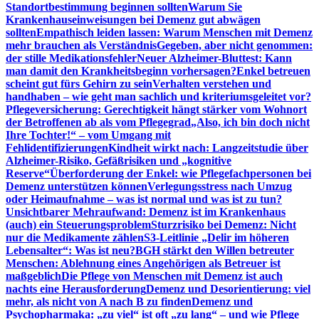
Standortbestimmung beginnen sollten
Warum Sie
Krankenhauseinweisungen bei Demenz gut abwägen
sollten
Empathisch leiden lassen: Warum Menschen mit Demenz
mehr brauchen als Verständnis
Gegeben, aber nicht genommen:
der stille Medikationsfehler
Neuer Alzheimer-Bluttest: Kann
man damit den Krankheitsbeginn vorhersagen?
Enkel betreuen
scheint gut fürs Gehirn zu sein
Verhalten verstehen und
handhaben – wie geht man sachlich und kriteriumsgeleitet vor?
Pflegeversicherung: Gerechtigkeit hängt stärker vom Wohnort
der Betroffenen ab als vom Pflegegrad
„Also, ich bin doch nicht
Ihre Tochter!“ – vom Umgang mit
Fehlidentifizierungen
Kindheit wirkt nach: Langzeitstudie über
Alzheimer-Risiko, Gefäßrisiken und „kognitive
Reserve“
Überforderung der Enkel: wie Pflegefachpersonen bei
Demenz unterstützen können
Verlegungsstress nach Umzug
oder Heimaufnahme – was ist normal und was ist zu tun?
Unsichtbarer Mehraufwand: Demenz ist im Krankenhaus
(auch) ein Steuerungsproblem
Sturzrisiko bei Demenz: Nicht
nur die Medikamente zählen
S3-Leitlinie „Delir im höheren
Lebensalter“: Was ist neu?
BGH stärkt den Willen betreuter
Menschen: Ablehnung eines Angehörigen als Betreuer ist
maßgeblich
Die Pflege von Menschen mit Demenz ist auch
nachts eine Herausforderung
Demenz und Desorientierung: viel
mehr, als nicht von A nach B zu finden
Demenz und
Psychopharmaka: „zu viel“ ist oft „zu lang“ – und wie Pflege