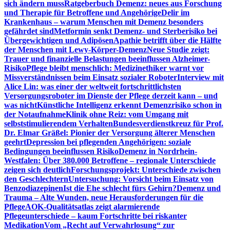
sich ändern muss
Ratgeberbuch Demenz: neues aus Forschung
und Therapie für Betroffene und Angehörige
Delir im
Krankenhaus – warum Menschen mit Demenz besonders
gefährdet sind
Metformin senkt Demenz- und Sterberisiko bei
Übergewichtigen und Adipösen
Apathie betrifft über die Hälfte
der Menschen mit Lewy-Körper-Demenz
Neue Studie zeigt:
Trauer und finanzielle Belastungen beeinflussen Alzheimer-
Risiko
Pflege bleibt menschlich: Medizinethiker warnt vor
Missverständnissen beim Einsatz sozialer Roboter
Interview mit
Alice Lin: was einer der weltweit fortschrittlichsten
Versorgungsroboter im Dienste der Pflege derzeit kann – und
was nicht
Künstliche Intelligenz erkennt Demenzrisiko schon in
der Notaufnahme
Klinik ohne Reiz: vom Umgang mit
selbststimulierendem Verhalten
Bundesverdienstkreuz für Prof.
Dr. Elmar Gräßel: Pionier der Versorgung älterer Menschen
geehrt
Depression bei pflegenden Angehörigen: soziale
Bedingungen beeinflussen Risiko
Demenz in Nordrhein-
Westfalen: Über 380.000 Betroffene – regionale Unterschiede
zeigen sich deutlich
Forschungsprojekt: Unterschiede zwischen
den Geschlechtern
Untersuchung: Vorsicht beim Einsatz von
Benzodiazepinen
Ist die Ehe schlecht fürs Gehirn?
Demenz und
Trauma – Alte Wunden, neue Herausforderungen für die
Pflege
AOK-Qualitätsatlas zeigt alarmierende
Pflegeunterschiede – kaum Fortschritte bei riskanter
Medikation
Vom „Recht auf Verwahrlosung“ zur