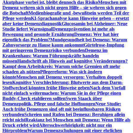
Akutphase vorbei ist, bleibt dennoch das Risiko
Menschen mit
Demenz wehren sich nicht gegen Hilfe – sie wehren sich gegen
die Botschaft
Medienbiografie und -bewußtsein werden Teil der
Pflege werden
KI-Sprachanalyse kann Hinweise geben – ersetzt
aber keine Demenzdiagnostik
Glucosamin bei Alzheimer: Neue
Studie liefert Warnsignal
Demenzprävention ist mehr als
Bewegung und gesunde Ernährung
Demenz: Wer hat hier
eigentlich das Problem?
Mundgesundheit bei Demenz: Warum
Zahnvorsorge zu Hause kaum ankommt
Gürtelrose-Impfung
mit geringerem Demenzrisiko verbunden
Demenz im
Krankenhaus: Warum Führungskräfte handeln
müssen
Handschrift als Hinweis auf kognitive Veränderungen?
Kampf dem Arbeitskreis: Warum solche Gremien oft mehr
schaden als nützen
Pflegereform: Was sich ändern
könnte
Menschen mit Demenz versorgen: Verhalten doppelt
lesen
Kognitive Verschlechterung: Blutwerte aus dem Darm-
Stoffwechsel könnten frühe Hinweise geben
Nach dem Vorfall
nicht einfach weitermachen: Warum Sie in der Pflege einen
Buddy-Check etablieren sollten
Swen Staack über
Demenzpolitik, Pflege und falsche Hoffnungen
Neue Studie:
Auch frühe Demenzen sind oft mit beeinflussbaren Risiken
verbunden
Schreien und Rufen bei Demenz: Beruhigen allein
reicht nicht
Reaktanz bei Menschen mit Demenz: Wenn Hilfe als
Druck erlebt wird
Altersschwerhörigkeit: nicht nur ein
Hörproblem
Warum Demenzschulungen mit einer ehrlichen