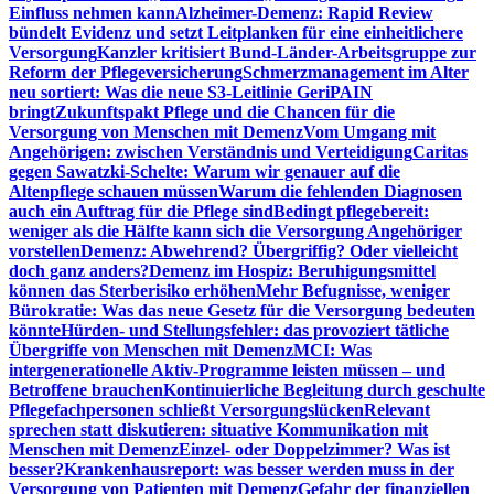
Einfluss nehmen kann
Alzheimer-Demenz: Rapid Review
bündelt Evidenz und setzt Leitplanken für eine einheitlichere
Versorgung
Kanzler kritisiert Bund-Länder-Arbeitsgruppe zur
Reform der Pflegeversicherung
Schmerzmanagement im Alter
neu sortiert: Was die neue S3-Leitlinie GeriPAIN
bringt
Zukunftspakt Pflege und die Chancen für die
Versorgung von Menschen mit Demenz
Vom Umgang mit
Angehörigen: zwischen Verständnis und Verteidigung
Caritas
gegen Sawatzki-Schelte: Warum wir genauer auf die
Altenpflege schauen müssen
Warum die fehlenden Diagnosen
auch ein Auftrag für die Pflege sind
Bedingt pflegebereit:
weniger als die Hälfte kann sich die Versorgung Angehöriger
vorstellen
Demenz: Abwehrend? Übergriffig? Oder vielleicht
doch ganz anders?
Demenz im Hospiz: Beruhigungsmittel
können das Sterberisiko erhöhen
Mehr Befugnisse, weniger
Bürokratie: Was das neue Gesetz für die Versorgung bedeuten
könnte
Hürden- und Stellungsfehler: das provoziert tätliche
Übergriffe von Menschen mit Demenz
MCI: Was
intergenerationelle Aktiv-Programme leisten müssen – und
Betroffene brauchen
Kontinuierliche Begleitung durch geschulte
Pflegefachpersonen schließt Versorgungslücken
Relevant
sprechen statt diskutieren: situative Kommunikation mit
Menschen mit Demenz
Einzel- oder Doppelzimmer? Was ist
besser?
Krankenhausreport: was besser werden muss in der
Versorgung von Patienten mit Demenz
Gefahr der finanziellen