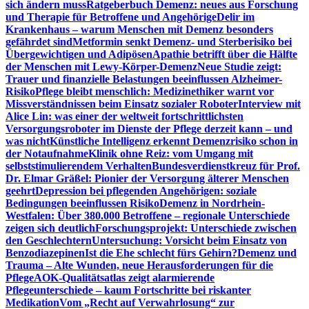
sich ändern muss
Ratgeberbuch Demenz: neues aus Forschung
und Therapie für Betroffene und Angehörige
Delir im
Krankenhaus – warum Menschen mit Demenz besonders
gefährdet sind
Metformin senkt Demenz- und Sterberisiko bei
Übergewichtigen und Adipösen
Apathie betrifft über die Hälfte
der Menschen mit Lewy-Körper-Demenz
Neue Studie zeigt:
Trauer und finanzielle Belastungen beeinflussen Alzheimer-
Risiko
Pflege bleibt menschlich: Medizinethiker warnt vor
Missverständnissen beim Einsatz sozialer Roboter
Interview mit
Alice Lin: was einer der weltweit fortschrittlichsten
Versorgungsroboter im Dienste der Pflege derzeit kann – und
was nicht
Künstliche Intelligenz erkennt Demenzrisiko schon in
der Notaufnahme
Klinik ohne Reiz: vom Umgang mit
selbststimulierendem Verhalten
Bundesverdienstkreuz für Prof.
Dr. Elmar Gräßel: Pionier der Versorgung älterer Menschen
geehrt
Depression bei pflegenden Angehörigen: soziale
Bedingungen beeinflussen Risiko
Demenz in Nordrhein-
Westfalen: Über 380.000 Betroffene – regionale Unterschiede
zeigen sich deutlich
Forschungsprojekt: Unterschiede zwischen
den Geschlechtern
Untersuchung: Vorsicht beim Einsatz von
Benzodiazepinen
Ist die Ehe schlecht fürs Gehirn?
Demenz und
Trauma – Alte Wunden, neue Herausforderungen für die
Pflege
AOK-Qualitätsatlas zeigt alarmierende
Pflegeunterschiede – kaum Fortschritte bei riskanter
Medikation
Vom „Recht auf Verwahrlosung“ zur