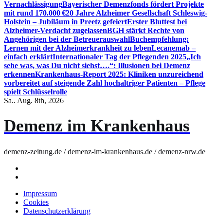
Vernachlässigung
Bayerischer Demenzfonds fördert Projekte
mit rund 170.000 €
20 Jahre Alzheimer Gesellschaft Schleswig-
Holstein – Jubiläum in Preetz gefeiert
Erster Bluttest bei
Alzheimer-Verdacht zugelassen
BGH stärkt Rechte von
Angehörigen bei der Betreuerauswahl
Buchempfehlung:
Lernen mit der Alzheimerkrankheit zu leben
Lecanemab –
einfach erklärt
Internationaler Tag der Pflegenden 2025
„Ich
sehe was, was Du nicht siehst….“: Illusionen bei Demenz
erkennen
Krankenhaus-Report 2025: Kliniken unzureichend
vorbereitet auf steigende Zahl hochaltriger Patienten – Pflege
spielt Schlüsselrolle
Sa.. Aug. 8th, 2026
Demenz im Krankenhaus
demenz-zeitung.de / demenz-im-krankenhaus.de / demenz-nrw.de
Impressum
Cookies
Datenschutzerklärung