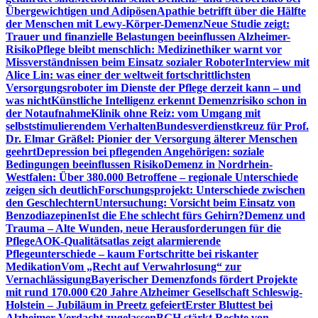
Übergewichtigen und Adipösen
Apathie betrifft über die Hälfte
der Menschen mit Lewy-Körper-Demenz
Neue Studie zeigt:
Trauer und finanzielle Belastungen beeinflussen Alzheimer-
Risiko
Pflege bleibt menschlich: Medizinethiker warnt vor
Missverständnissen beim Einsatz sozialer Roboter
Interview mit
Alice Lin: was einer der weltweit fortschrittlichsten
Versorgungsroboter im Dienste der Pflege derzeit kann – und
was nicht
Künstliche Intelligenz erkennt Demenzrisiko schon in
der Notaufnahme
Klinik ohne Reiz: vom Umgang mit
selbststimulierendem Verhalten
Bundesverdienstkreuz für Prof.
Dr. Elmar Gräßel: Pionier der Versorgung älterer Menschen
geehrt
Depression bei pflegenden Angehörigen: soziale
Bedingungen beeinflussen Risiko
Demenz in Nordrhein-
Westfalen: Über 380.000 Betroffene – regionale Unterschiede
zeigen sich deutlich
Forschungsprojekt: Unterschiede zwischen
den Geschlechtern
Untersuchung: Vorsicht beim Einsatz von
Benzodiazepinen
Ist die Ehe schlecht fürs Gehirn?
Demenz und
Trauma – Alte Wunden, neue Herausforderungen für die
Pflege
AOK-Qualitätsatlas zeigt alarmierende
Pflegeunterschiede – kaum Fortschritte bei riskanter
Medikation
Vom „Recht auf Verwahrlosung“ zur
Vernachlässigung
Bayerischer Demenzfonds fördert Projekte
mit rund 170.000 €
20 Jahre Alzheimer Gesellschaft Schleswig-
Holstein – Jubiläum in Preetz gefeiert
Erster Bluttest bei
Alzheimer-Verdacht zugelassen
BGH stärkt Rechte von