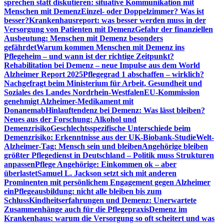
sprechen statt diskutieren: situative Kommunikation mit
Menschen mit Demenz
Einzel- oder Doppelzimmer? Was ist
besser?
Krankenhausreport: was besser werden muss in der
Versorgung von Patienten mit Demenz
Gefahr der finanziellen
Ausbeutung: Menschen mit Demenz besonders
gefährdet
Warum kommen Menschen mit Demenz ins
Pflegeheim – und wann ist der richtige Zeitpunkt?
Rehabilitation bei Demenz – neue Impulse aus dem World
Alzheimer Report 2025
Pflegegrad 1 abschaffen – wirklich?
Nachgefragt beim Ministerium für Arbeit, Gesundheit und
Soziales des Landes Nordrhein-Westfalen
EU-Kommission
genehmigt Alzheimer-Medikament mit
Donanemab
Hinlauftendenz bei Demenz: Was lässt bleiben?
Neues aus der Forschung: Alkohol und
Demenzrisiko
Geschlechtsspezifische Unterschiede beim
Demenzrisiko: Erkenntnisse aus der UK-Biobank-Studie
Welt-
Alzheimer-Tag: Mensch sein und bleiben
Angehörige bleiben
größter Pflegedienst in Deutschland – Politik muss Strukturen
anpassen
Pflege Angehörige: Einkommen ok – aber
überlastet
Samuel L. Jackson setzt sich mit anderen
Prominenten mit persönlichem Engagement gegen Alzheimer
ein
Pflegeausbildung: nicht alle bleiben bis zum
Schluss
Kindheitserfahrungen und Demenz: Unerwartete
Zusammenhänge auch für die Pflegepraxis
Demenz im
Krankenhaus: warum die Versorgung so oft scheitert und was