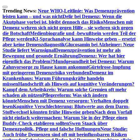
Zum
Inhalt
Trending News:
Neue WHO-Leitlinie: Was Demenzprävention
springen
leisten kann – und was nicht
Delir bei Demenz: Wenn die
Akutphase vorbei ist, bleibt dennoch das Risiko
Menschen mit
Demenz wehren sich nicht gegen Hilfe – sie wehren sich gegen
die Botschaft
Medienbiografie und -bewußtsein werden Teil der
Pflege werden
KI-Sprachanalyse kann Hinweise geben – ersetzt
aber keine Demenzdiagnostik
Glucosamin bei Alzheimer: Neue
Studie liefert Warnsignal
Demenzprävention ist mehr als
Bewegung und gesunde Ernährung
Demenz: Wer hat hier
eigentlich das Problem?
Mundgesundheit bei Demenz: Warum
Zahnvorsorge zu Hause kaum ankommt
Gürtelrose-Impfung
mit geringerem Demenzrisiko verbunden
Demenz im
Krankenhaus: Warum Führungskräfte handeln
müssen
Handschrift als Hinweis auf kognitive Veränderungen?
Kampf dem Arbeitskreis: Warum solche Gremien oft mehr
schaden als nützen
Pflegereform: Was sich ändern
könnte
Menschen mit Demenz versorgen: Verhalten doppelt
lesen
Kognitive Verschlechterung: Blutwerte aus dem Darm-
Stoffwechsel könnten frühe Hinweise geben
Nach dem Vorfall
nicht einfach weitermachen: Warum Sie in der Pflege einen
Buddy-Check etablieren sollten
Swen Staack über
Demenzpolitik, Pflege und falsche Hoffnungen
Neue Studie:
Auch frühe Demenzen sind oft mit beeinflussbaren Risiken