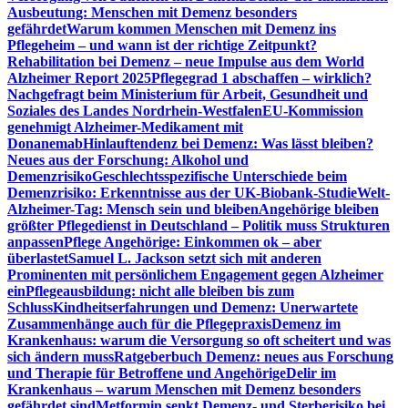
Ausbeutung: Menschen mit Demenz besonders
gefährdet
Warum kommen Menschen mit Demenz ins
Pflegeheim – und wann ist der richtige Zeitpunkt?
Rehabilitation bei Demenz – neue Impulse aus dem World
Alzheimer Report 2025
Pflegegrad 1 abschaffen – wirklich?
Nachgefragt beim Ministerium für Arbeit, Gesundheit und
Soziales des Landes Nordrhein-Westfalen
EU-Kommission
genehmigt Alzheimer-Medikament mit
Donanemab
Hinlauftendenz bei Demenz: Was lässt bleiben?
Neues aus der Forschung: Alkohol und
Demenzrisiko
Geschlechtsspezifische Unterschiede beim
Demenzrisiko: Erkenntnisse aus der UK-Biobank-Studie
Welt-
Alzheimer-Tag: Mensch sein und bleiben
Angehörige bleiben
größter Pflegedienst in Deutschland – Politik muss Strukturen
anpassen
Pflege Angehörige: Einkommen ok – aber
überlastet
Samuel L. Jackson setzt sich mit anderen
Prominenten mit persönlichem Engagement gegen Alzheimer
ein
Pflegeausbildung: nicht alle bleiben bis zum
Schluss
Kindheitserfahrungen und Demenz: Unerwartete
Zusammenhänge auch für die Pflegepraxis
Demenz im
Krankenhaus: warum die Versorgung so oft scheitert und was
sich ändern muss
Ratgeberbuch Demenz: neues aus Forschung
und Therapie für Betroffene und Angehörige
Delir im
Krankenhaus – warum Menschen mit Demenz besonders
gefährdet sind
Metformin senkt Demenz- und Sterberisiko bei