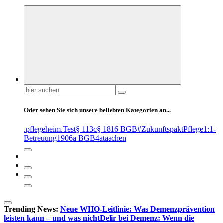
Suchen
nach:
Oder sehen Sie sich unsere beliebten Kategorien an...
.pflegeheim
.Test
§ 113c
§ 1816 BGB
#ZukunftspaktPflege
1:1-
Betreuung
1906a BGB
4at
aachen
Trending News:
Neue WHO-Leitlinie: Was Demenzprävention
leisten kann – und was nicht
Delir bei Demenz: Wenn die