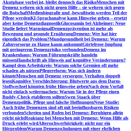
Akutphase vorbei ist, bleibt dennoch das Risiko
Menschen mit
Demenz wehren sich nicht gegen Hilfe – sie wehren sich gegen
die Botschaft
Medienbiografie und -bewußtsein werden Teil der
Pflege werden
KI-Sprachanalyse kann Hinweise geben – ersetzt
aber keine Demenzdiagnostik
Glucosamin bei Alzheimer: Neue
Studie liefert Warnsignal
Demenzprävention ist mehr als
Bewegung und gesunde Ernährung
Demenz: Wer hat hier
eigentlich das Problem?
Mundgesundheit bei Demenz: Warum
Zahnvorsorge zu Hause kaum ankommt
Gürtelrose-Impfung
mit geringerem Demenzrisiko verbunden
Demenz im
Krankenhaus: Warum Führungskräfte handeln
müssen
Handschrift als Hinweis auf kognitive Veränderungen?
Kampf dem Arbeitskreis: Warum solche Gremien oft mehr
schaden als nützen
Pflegereform: Was sich ändern
könnte
Menschen mit Demenz versorgen: Verhalten doppelt
lesen
Kognitive Verschlechterung: Blutwerte aus dem Darm-
Stoffwechsel könnten frühe Hinweise geben
Nach dem Vorfall
nicht einfach weitermachen: Warum Sie in der Pflege einen
Buddy-Check etablieren sollten
Swen Staack über
Demenzpolitik, Pflege und falsche Hoffnungen
Neue Studie:
Auch frühe Demenzen sind oft mit beeinflussbaren Risiken
verbunden
Schreien und Rufen bei Demenz: Beruhigen allein
reicht nicht
Reaktanz bei Menschen mit Demenz: Wenn Hilfe als
Druck erlebt wird
Altersschwerhörigkeit: nicht nur ein
Hörproblem
Warum Demenzschulungen mit einer ehrlichen