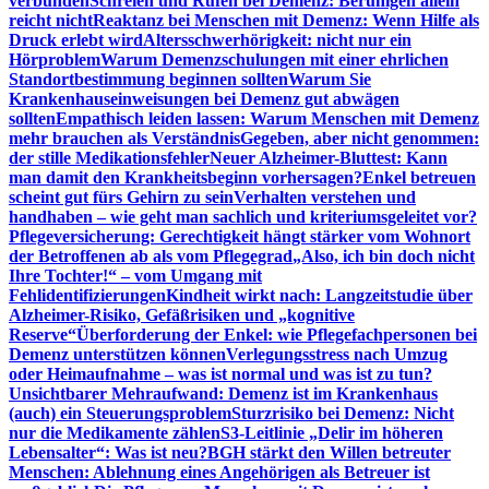
verbunden
Schreien und Rufen bei Demenz: Beruhigen allein
reicht nicht
Reaktanz bei Menschen mit Demenz: Wenn Hilfe als
Druck erlebt wird
Altersschwerhörigkeit: nicht nur ein
Hörproblem
Warum Demenzschulungen mit einer ehrlichen
Standortbestimmung beginnen sollten
Warum Sie
Krankenhauseinweisungen bei Demenz gut abwägen
sollten
Empathisch leiden lassen: Warum Menschen mit Demenz
mehr brauchen als Verständnis
Gegeben, aber nicht genommen:
der stille Medikationsfehler
Neuer Alzheimer-Bluttest: Kann
man damit den Krankheitsbeginn vorhersagen?
Enkel betreuen
scheint gut fürs Gehirn zu sein
Verhalten verstehen und
handhaben – wie geht man sachlich und kriteriumsgeleitet vor?
Pflegeversicherung: Gerechtigkeit hängt stärker vom Wohnort
der Betroffenen ab als vom Pflegegrad
„Also, ich bin doch nicht
Ihre Tochter!“ – vom Umgang mit
Fehlidentifizierungen
Kindheit wirkt nach: Langzeitstudie über
Alzheimer-Risiko, Gefäßrisiken und „kognitive
Reserve“
Überforderung der Enkel: wie Pflegefachpersonen bei
Demenz unterstützen können
Verlegungsstress nach Umzug
oder Heimaufnahme – was ist normal und was ist zu tun?
Unsichtbarer Mehraufwand: Demenz ist im Krankenhaus
(auch) ein Steuerungsproblem
Sturzrisiko bei Demenz: Nicht
nur die Medikamente zählen
S3-Leitlinie „Delir im höheren
Lebensalter“: Was ist neu?
BGH stärkt den Willen betreuter
Menschen: Ablehnung eines Angehörigen als Betreuer ist