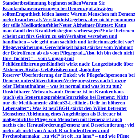
Standortbestimmung beginnen sollten
Warum Sie
Krankenhauseinweisungen bei Demenz gut abwägen
sollten
Empathisch leiden lassen: Warum Menschen mit Demenz
mehr brauchen als Verständnis
Gegeben, aber nicht genommen:
der stille Medikationsfehler
Neuer Alzheimer-Bluttest: Kann
man damit den Krankheitsbeginn vorhersagen?
Enkel betreuen
scheint gut fürs Gehirn zu sein
Verhalten verstehen und
handhaben – wie geht man sachlich und kriteriumsgeleitet vor?
Pflegeversicherung: Gerechtigkeit hängt stärker vom Wohnort
der Betroffenen ab als vom Pflegegrad
„Also, ich bin doch nicht
Ihre Tochter!“ – vom Umgang mit
Fehlidentifizierungen
Kindheit wirkt nach: Langzeitstudie über
Alzheimer-Risiko, Gefäßrisiken und „kognitive
Reserve“
Überforderung der Enkel: wie Pflegefachpersonen bei
Demenz unterstützen können
Verlegungsstress nach Umzug
oder Heimaufnahme – was ist normal und was ist zu tun?
Unsichtbarer Mehraufwand: Demenz ist im Krankenhaus
(auch) ein Steuerungsproblem
Sturzrisiko bei Demenz: Nicht
nur die Medikamente zählen
S3-Leitlinie „Delir im höheren
Lebensalter“: Was ist neu?
BGH stärkt den Willen betreuter
Menschen: Ablehnung eines Angehörigen als Betreuer ist
maßgeblich
Die Pflege von Menschen mit Demenz ist auch
nachts eine Herausforderung
Demenz und Desorientierung: viel
mehr, als nicht von A nach B zu finden
Demenz und
Psychopharmaka: „zu viel“ ist oft „zu lang“ – und wie Pflege