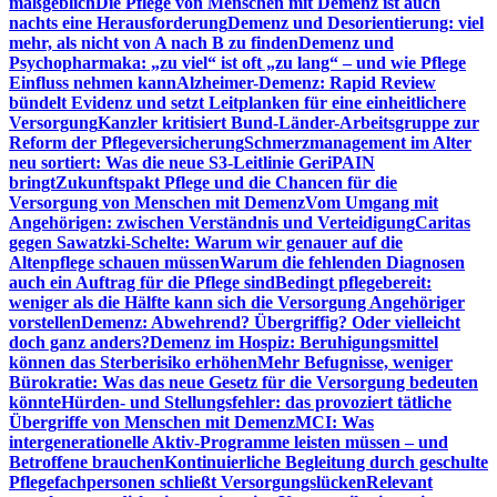
maßgeblich
Die Pflege von Menschen mit Demenz ist auch
nachts eine Herausforderung
Demenz und Desorientierung: viel
mehr, als nicht von A nach B zu finden
Demenz und
Psychopharmaka: „zu viel“ ist oft „zu lang“ – und wie Pflege
Einfluss nehmen kann
Alzheimer-Demenz: Rapid Review
bündelt Evidenz und setzt Leitplanken für eine einheitlichere
Versorgung
Kanzler kritisiert Bund-Länder-Arbeitsgruppe zur
Reform der Pflegeversicherung
Schmerzmanagement im Alter
neu sortiert: Was die neue S3-Leitlinie GeriPAIN
bringt
Zukunftspakt Pflege und die Chancen für die
Versorgung von Menschen mit Demenz
Vom Umgang mit
Angehörigen: zwischen Verständnis und Verteidigung
Caritas
gegen Sawatzki-Schelte: Warum wir genauer auf die
Altenpflege schauen müssen
Warum die fehlenden Diagnosen
auch ein Auftrag für die Pflege sind
Bedingt pflegebereit:
weniger als die Hälfte kann sich die Versorgung Angehöriger
vorstellen
Demenz: Abwehrend? Übergriffig? Oder vielleicht
doch ganz anders?
Demenz im Hospiz: Beruhigungsmittel
können das Sterberisiko erhöhen
Mehr Befugnisse, weniger
Bürokratie: Was das neue Gesetz für die Versorgung bedeuten
könnte
Hürden- und Stellungsfehler: das provoziert tätliche
Übergriffe von Menschen mit Demenz
MCI: Was
intergenerationelle Aktiv-Programme leisten müssen – und
Betroffene brauchen
Kontinuierliche Begleitung durch geschulte
Pflegefachpersonen schließt Versorgungslücken
Relevant