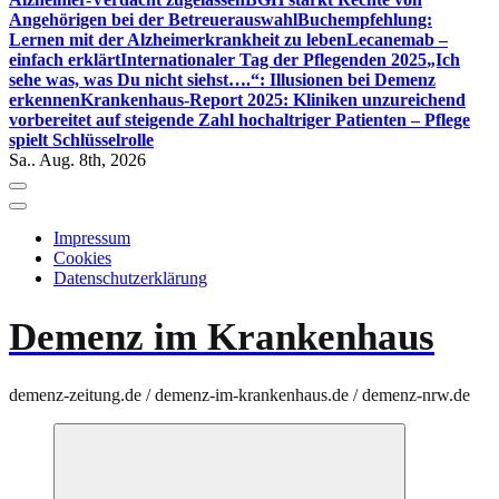
Angehörigen bei der Betreuerauswahl
Buchempfehlung:
Lernen mit der Alzheimerkrankheit zu leben
Lecanemab –
einfach erklärt
Internationaler Tag der Pflegenden 2025
„Ich
sehe was, was Du nicht siehst….“: Illusionen bei Demenz
erkennen
Krankenhaus-Report 2025: Kliniken unzureichend
vorbereitet auf steigende Zahl hochaltriger Patienten – Pflege
spielt Schlüsselrolle
Sa.. Aug. 8th, 2026
Impressum
Cookies
Datenschutzerklärung
Demenz im Krankenhaus
demenz-zeitung.de / demenz-im-krankenhaus.de / demenz-nrw.de