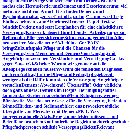
maßgeblich
Die Pflege von Menschen mit Demenz ist auch
nachts eine Herausforderung
Demenz und Desorientierung: viel
mehr, als nicht von A nach B zu finden
Demenz und
Psychopharmaka: „zu viel“ ist oft „zu lang“ – und wie Pflege
Einfluss nehmen kann
Alzheimer-Demenz: Rapid Review
bündelt Evidenz und setzt Leitplanken für eine einheitlichere
Versorgung
Kanzler kritisiert Bund-Länder-Arbeitsgruppe zur
Reform der Pflegeversicherung
Schmerzmanagement im Alter
neu sortiert: Was die neue S3-Leitlinie GeriPAIN
bringt
Zukunftspakt Pflege und die Chancen für die
Versorgung von Menschen mit Demenz
Vom Umgang mit
Angehörigen: zwischen Verständnis und Verteidigung
Caritas
gegen Sawatzki-Schelte: Warum wir genauer auf die
Altenpflege schauen müssen
Warum die fehlenden Diagnosen
auch ein Auftrag für die Pflege sind
Bedingt pflegebereit:
weniger als die Hälfte kann sich die Versorgung Angehöriger
vorstellen
Demenz: Abwehrend? Übergriffig? Oder vielleicht
doch ganz anders?
Demenz im Hospiz: Beruhigungsmittel
können das Sterberisiko erhöhen
Mehr Befugnisse, weniger
Bürokratie: Was das neue Gesetz für die Versorgung bedeuten
könnte
Hürden- und Stellungsfehler: das provoziert tätliche
Übergriffe von Menschen mit Demenz
MCI: Was
intergenerationelle Aktiv-Programme leisten müssen – und
Betroffene brauchen
Kontinuierliche Begleitung durch geschulte
Pflegefachpersonen schließt Versorgungslücken
Relevant