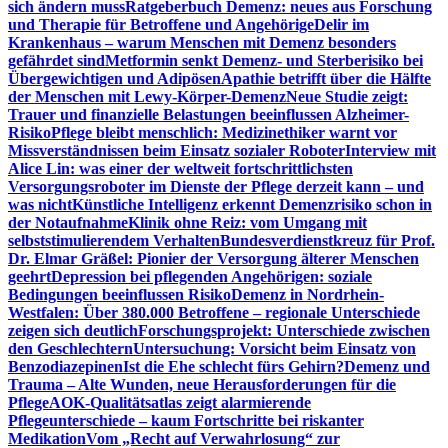
sich ändern muss
Ratgeberbuch Demenz: neues aus Forschung
und Therapie für Betroffene und Angehörige
Delir im
Krankenhaus – warum Menschen mit Demenz besonders
gefährdet sind
Metformin senkt Demenz- und Sterberisiko bei
Übergewichtigen und Adipösen
Apathie betrifft über die Hälfte
der Menschen mit Lewy-Körper-Demenz
Neue Studie zeigt:
Trauer und finanzielle Belastungen beeinflussen Alzheimer-
Risiko
Pflege bleibt menschlich: Medizinethiker warnt vor
Missverständnissen beim Einsatz sozialer Roboter
Interview mit
Alice Lin: was einer der weltweit fortschrittlichsten
Versorgungsroboter im Dienste der Pflege derzeit kann – und
was nicht
Künstliche Intelligenz erkennt Demenzrisiko schon in
der Notaufnahme
Klinik ohne Reiz: vom Umgang mit
selbststimulierendem Verhalten
Bundesverdienstkreuz für Prof.
Dr. Elmar Gräßel: Pionier der Versorgung älterer Menschen
geehrt
Depression bei pflegenden Angehörigen: soziale
Bedingungen beeinflussen Risiko
Demenz in Nordrhein-
Westfalen: Über 380.000 Betroffene – regionale Unterschiede
zeigen sich deutlich
Forschungsprojekt: Unterschiede zwischen
den Geschlechtern
Untersuchung: Vorsicht beim Einsatz von
Benzodiazepinen
Ist die Ehe schlecht fürs Gehirn?
Demenz und
Trauma – Alte Wunden, neue Herausforderungen für die
Pflege
AOK-Qualitätsatlas zeigt alarmierende
Pflegeunterschiede – kaum Fortschritte bei riskanter
Medikation
Vom „Recht auf Verwahrlosung“ zur