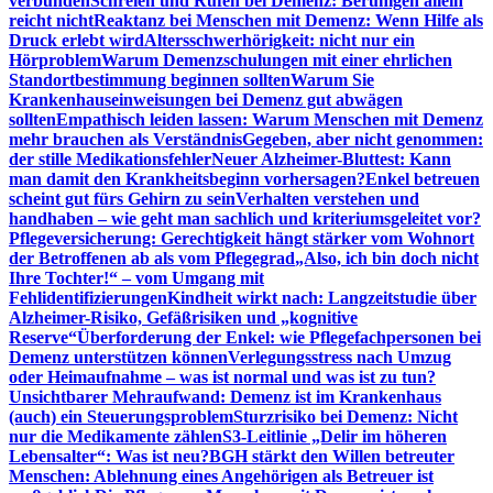
verbunden
Schreien und Rufen bei Demenz: Beruhigen allein
reicht nicht
Reaktanz bei Menschen mit Demenz: Wenn Hilfe als
Druck erlebt wird
Altersschwerhörigkeit: nicht nur ein
Hörproblem
Warum Demenzschulungen mit einer ehrlichen
Standortbestimmung beginnen sollten
Warum Sie
Krankenhauseinweisungen bei Demenz gut abwägen
sollten
Empathisch leiden lassen: Warum Menschen mit Demenz
mehr brauchen als Verständnis
Gegeben, aber nicht genommen:
der stille Medikationsfehler
Neuer Alzheimer-Bluttest: Kann
man damit den Krankheitsbeginn vorhersagen?
Enkel betreuen
scheint gut fürs Gehirn zu sein
Verhalten verstehen und
handhaben – wie geht man sachlich und kriteriumsgeleitet vor?
Pflegeversicherung: Gerechtigkeit hängt stärker vom Wohnort
der Betroffenen ab als vom Pflegegrad
„Also, ich bin doch nicht
Ihre Tochter!“ – vom Umgang mit
Fehlidentifizierungen
Kindheit wirkt nach: Langzeitstudie über
Alzheimer-Risiko, Gefäßrisiken und „kognitive
Reserve“
Überforderung der Enkel: wie Pflegefachpersonen bei
Demenz unterstützen können
Verlegungsstress nach Umzug
oder Heimaufnahme – was ist normal und was ist zu tun?
Unsichtbarer Mehraufwand: Demenz ist im Krankenhaus
(auch) ein Steuerungsproblem
Sturzrisiko bei Demenz: Nicht
nur die Medikamente zählen
S3-Leitlinie „Delir im höheren
Lebensalter“: Was ist neu?
BGH stärkt den Willen betreuter
Menschen: Ablehnung eines Angehörigen als Betreuer ist