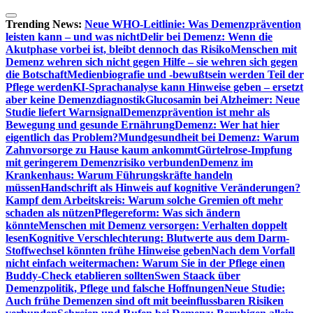
Zum
Inhalt
Trending News:
Neue WHO-Leitlinie: Was Demenzprävention
springen
leisten kann – und was nicht
Delir bei Demenz: Wenn die
Akutphase vorbei ist, bleibt dennoch das Risiko
Menschen mit
Demenz wehren sich nicht gegen Hilfe – sie wehren sich gegen
die Botschaft
Medienbiografie und -bewußtsein werden Teil der
Pflege werden
KI-Sprachanalyse kann Hinweise geben – ersetzt
aber keine Demenzdiagnostik
Glucosamin bei Alzheimer: Neue
Studie liefert Warnsignal
Demenzprävention ist mehr als
Bewegung und gesunde Ernährung
Demenz: Wer hat hier
eigentlich das Problem?
Mundgesundheit bei Demenz: Warum
Zahnvorsorge zu Hause kaum ankommt
Gürtelrose-Impfung
mit geringerem Demenzrisiko verbunden
Demenz im
Krankenhaus: Warum Führungskräfte handeln
müssen
Handschrift als Hinweis auf kognitive Veränderungen?
Kampf dem Arbeitskreis: Warum solche Gremien oft mehr
schaden als nützen
Pflegereform: Was sich ändern
könnte
Menschen mit Demenz versorgen: Verhalten doppelt
lesen
Kognitive Verschlechterung: Blutwerte aus dem Darm-
Stoffwechsel könnten frühe Hinweise geben
Nach dem Vorfall
nicht einfach weitermachen: Warum Sie in der Pflege einen
Buddy-Check etablieren sollten
Swen Staack über
Demenzpolitik, Pflege und falsche Hoffnungen
Neue Studie:
Auch frühe Demenzen sind oft mit beeinflussbaren Risiken