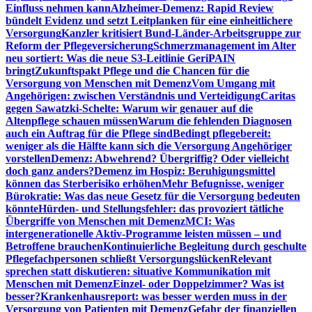
Einfluss nehmen kann
Alzheimer-Demenz: Rapid Review
bündelt Evidenz und setzt Leitplanken für eine einheitlichere
Versorgung
Kanzler kritisiert Bund-Länder-Arbeitsgruppe zur
Reform der Pflegeversicherung
Schmerzmanagement im Alter
neu sortiert: Was die neue S3-Leitlinie GeriPAIN
bringt
Zukunftspakt Pflege und die Chancen für die
Versorgung von Menschen mit Demenz
Vom Umgang mit
Angehörigen: zwischen Verständnis und Verteidigung
Caritas
gegen Sawatzki-Schelte: Warum wir genauer auf die
Altenpflege schauen müssen
Warum die fehlenden Diagnosen
auch ein Auftrag für die Pflege sind
Bedingt pflegebereit:
weniger als die Hälfte kann sich die Versorgung Angehöriger
vorstellen
Demenz: Abwehrend? Übergriffig? Oder vielleicht
doch ganz anders?
Demenz im Hospiz: Beruhigungsmittel
können das Sterberisiko erhöhen
Mehr Befugnisse, weniger
Bürokratie: Was das neue Gesetz für die Versorgung bedeuten
könnte
Hürden- und Stellungsfehler: das provoziert tätliche
Übergriffe von Menschen mit Demenz
MCI: Was
intergenerationelle Aktiv-Programme leisten müssen – und
Betroffene brauchen
Kontinuierliche Begleitung durch geschulte
Pflegefachpersonen schließt Versorgungslücken
Relevant
sprechen statt diskutieren: situative Kommunikation mit
Menschen mit Demenz
Einzel- oder Doppelzimmer? Was ist
besser?
Krankenhausreport: was besser werden muss in der
Versorgung von Patienten mit Demenz
Gefahr der finanziellen