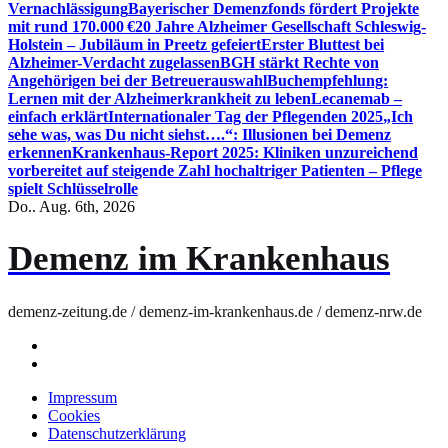
Vernachlässigung
Bayerischer Demenzfonds fördert Projekte
mit rund 170.000 €
20 Jahre Alzheimer Gesellschaft Schleswig-
Holstein – Jubiläum in Preetz gefeiert
Erster Bluttest bei
Alzheimer-Verdacht zugelassen
BGH stärkt Rechte von
Angehörigen bei der Betreuerauswahl
Buchempfehlung:
Lernen mit der Alzheimerkrankheit zu leben
Lecanemab –
einfach erklärt
Internationaler Tag der Pflegenden 2025
„Ich
sehe was, was Du nicht siehst….“: Illusionen bei Demenz
erkennen
Krankenhaus-Report 2025: Kliniken unzureichend
vorbereitet auf steigende Zahl hochaltriger Patienten – Pflege
spielt Schlüsselrolle
Do.. Aug. 6th, 2026
Demenz im Krankenhaus
demenz-zeitung.de / demenz-im-krankenhaus.de / demenz-nrw.de
Impressum
Cookies
Datenschutzerklärung