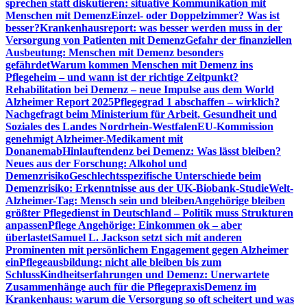
sprechen statt diskutieren: situative Kommunikation mit
Menschen mit Demenz
Einzel- oder Doppelzimmer? Was ist
besser?
Krankenhausreport: was besser werden muss in der
Versorgung von Patienten mit Demenz
Gefahr der finanziellen
Ausbeutung: Menschen mit Demenz besonders
gefährdet
Warum kommen Menschen mit Demenz ins
Pflegeheim – und wann ist der richtige Zeitpunkt?
Rehabilitation bei Demenz – neue Impulse aus dem World
Alzheimer Report 2025
Pflegegrad 1 abschaffen – wirklich?
Nachgefragt beim Ministerium für Arbeit, Gesundheit und
Soziales des Landes Nordrhein-Westfalen
EU-Kommission
genehmigt Alzheimer-Medikament mit
Donanemab
Hinlauftendenz bei Demenz: Was lässt bleiben?
Neues aus der Forschung: Alkohol und
Demenzrisiko
Geschlechtsspezifische Unterschiede beim
Demenzrisiko: Erkenntnisse aus der UK-Biobank-Studie
Welt-
Alzheimer-Tag: Mensch sein und bleiben
Angehörige bleiben
größter Pflegedienst in Deutschland – Politik muss Strukturen
anpassen
Pflege Angehörige: Einkommen ok – aber
überlastet
Samuel L. Jackson setzt sich mit anderen
Prominenten mit persönlichem Engagement gegen Alzheimer
ein
Pflegeausbildung: nicht alle bleiben bis zum
Schluss
Kindheitserfahrungen und Demenz: Unerwartete
Zusammenhänge auch für die Pflegepraxis
Demenz im
Krankenhaus: warum die Versorgung so oft scheitert und was