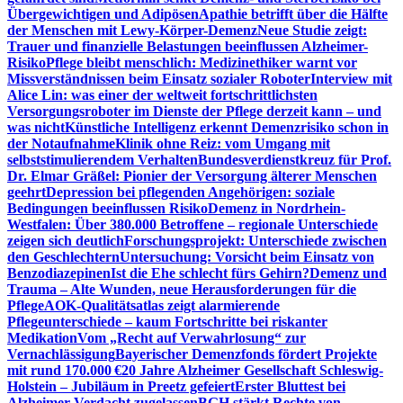
Übergewichtigen und Adipösen
Apathie betrifft über die Hälfte
der Menschen mit Lewy-Körper-Demenz
Neue Studie zeigt:
Trauer und finanzielle Belastungen beeinflussen Alzheimer-
Risiko
Pflege bleibt menschlich: Medizinethiker warnt vor
Missverständnissen beim Einsatz sozialer Roboter
Interview mit
Alice Lin: was einer der weltweit fortschrittlichsten
Versorgungsroboter im Dienste der Pflege derzeit kann – und
was nicht
Künstliche Intelligenz erkennt Demenzrisiko schon in
der Notaufnahme
Klinik ohne Reiz: vom Umgang mit
selbststimulierendem Verhalten
Bundesverdienstkreuz für Prof.
Dr. Elmar Gräßel: Pionier der Versorgung älterer Menschen
geehrt
Depression bei pflegenden Angehörigen: soziale
Bedingungen beeinflussen Risiko
Demenz in Nordrhein-
Westfalen: Über 380.000 Betroffene – regionale Unterschiede
zeigen sich deutlich
Forschungsprojekt: Unterschiede zwischen
den Geschlechtern
Untersuchung: Vorsicht beim Einsatz von
Benzodiazepinen
Ist die Ehe schlecht fürs Gehirn?
Demenz und
Trauma – Alte Wunden, neue Herausforderungen für die
Pflege
AOK-Qualitätsatlas zeigt alarmierende
Pflegeunterschiede – kaum Fortschritte bei riskanter
Medikation
Vom „Recht auf Verwahrlosung“ zur
Vernachlässigung
Bayerischer Demenzfonds fördert Projekte
mit rund 170.000 €
20 Jahre Alzheimer Gesellschaft Schleswig-
Holstein – Jubiläum in Preetz gefeiert
Erster Bluttest bei
Alzheimer-Verdacht zugelassen
BGH stärkt Rechte von