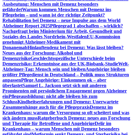
Ausbeutung: Menschen mit Demenz besonders
gefährdet
Warum kommen Menschen mit Demenz ins
Pflegeheim – und wann ist der richtige Zeitpunkt?
Rehabilitation bei Demenz – neue Impulse aus dem World
Alzheimer Report 2025
Pflegegrad 1 abschaffen – wirklich?
Nachgefragt beim Ministerium für Arbeit, Gesundheit und
Soziales des Landes Nordrhein-Westfalen
EU-Kommission
genehmigt Alzheimer-Medikament mit
Donanemab
Hinlauftendenz bei Demenz: Was lässt bleiben?
Neues aus der Forschung: Alkohol und
Demenzrisiko
Geschlechtsspezifische Unterschiede beim
Demenzrisiko: Erkenntnisse aus der UK-Biobank-Studie
Welt-
Alzheimer-Tag: Mensch sein und bleiben
Angehörige bleiben
größter Pflegedienst in Deutschland – Politik muss Strukturen
anpassen
Pflege Angehörige: Einkommen ok – aber
überlastet
Samuel L. Jackson setzt sich mit anderen
Prominenten mit persönlichem Engagement gegen Alzheimer
ein
Pflegeausbildung: nicht alle bleiben bis zum
Schluss
Kindheitserfahrungen und Demenz: Unerwartete
Zusammenhänge auch für die Pflegepraxis
Demenz im
Krankenhaus: warum die Versorgung so oft scheitert und was
sich ändern muss
Ratgeberbuch Demenz: neues aus Forschung
und Therapie für Betroffene und Angehörige
Delir im
Krankenhaus – warum Menschen mit Demenz besonders
gefährdet sind
Metformin senkt Demenz- und Sterberisiko bei