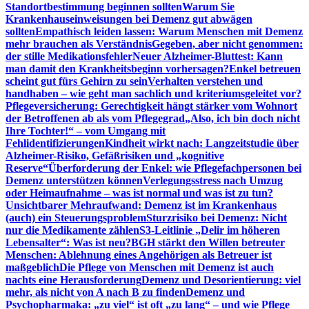
Standortbestimmung beginnen sollten
Warum Sie
Krankenhauseinweisungen bei Demenz gut abwägen
sollten
Empathisch leiden lassen: Warum Menschen mit Demenz
mehr brauchen als Verständnis
Gegeben, aber nicht genommen:
der stille Medikationsfehler
Neuer Alzheimer-Bluttest: Kann
man damit den Krankheitsbeginn vorhersagen?
Enkel betreuen
scheint gut fürs Gehirn zu sein
Verhalten verstehen und
handhaben – wie geht man sachlich und kriteriumsgeleitet vor?
Pflegeversicherung: Gerechtigkeit hängt stärker vom Wohnort
der Betroffenen ab als vom Pflegegrad
„Also, ich bin doch nicht
Ihre Tochter!“ – vom Umgang mit
Fehlidentifizierungen
Kindheit wirkt nach: Langzeitstudie über
Alzheimer-Risiko, Gefäßrisiken und „kognitive
Reserve“
Überforderung der Enkel: wie Pflegefachpersonen bei
Demenz unterstützen können
Verlegungsstress nach Umzug
oder Heimaufnahme – was ist normal und was ist zu tun?
Unsichtbarer Mehraufwand: Demenz ist im Krankenhaus
(auch) ein Steuerungsproblem
Sturzrisiko bei Demenz: Nicht
nur die Medikamente zählen
S3-Leitlinie „Delir im höheren
Lebensalter“: Was ist neu?
BGH stärkt den Willen betreuter
Menschen: Ablehnung eines Angehörigen als Betreuer ist
maßgeblich
Die Pflege von Menschen mit Demenz ist auch
nachts eine Herausforderung
Demenz und Desorientierung: viel
mehr, als nicht von A nach B zu finden
Demenz und
Psychopharmaka: „zu viel“ ist oft „zu lang“ – und wie Pflege