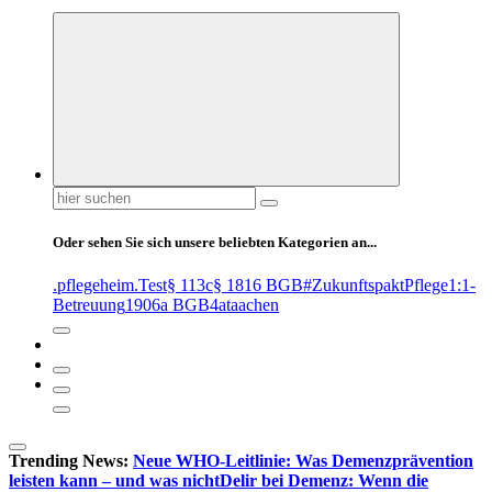
Suchen
nach:
Oder sehen Sie sich unsere beliebten Kategorien an...
.pflegeheim
.Test
§ 113c
§ 1816 BGB
#ZukunftspaktPflege
1:1-
Betreuung
1906a BGB
4at
aachen
Trending News:
Neue WHO-Leitlinie: Was Demenzprävention
leisten kann – und was nicht
Delir bei Demenz: Wenn die