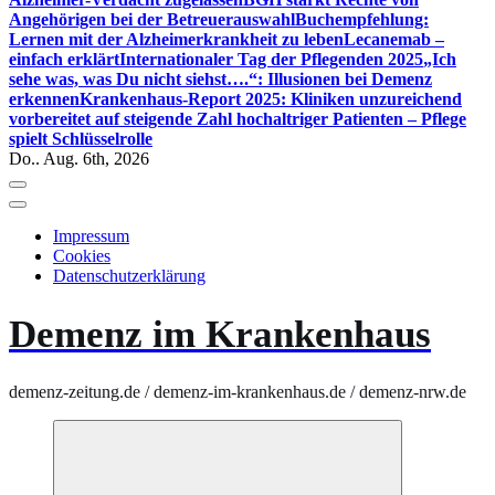
Angehörigen bei der Betreuerauswahl
Buchempfehlung:
Lernen mit der Alzheimerkrankheit zu leben
Lecanemab –
einfach erklärt
Internationaler Tag der Pflegenden 2025
„Ich
sehe was, was Du nicht siehst….“: Illusionen bei Demenz
erkennen
Krankenhaus-Report 2025: Kliniken unzureichend
vorbereitet auf steigende Zahl hochaltriger Patienten – Pflege
spielt Schlüsselrolle
Do.. Aug. 6th, 2026
Impressum
Cookies
Datenschutzerklärung
Demenz im Krankenhaus
demenz-zeitung.de / demenz-im-krankenhaus.de / demenz-nrw.de