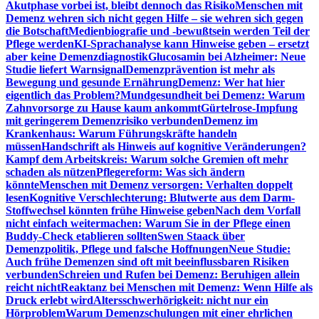
Akutphase vorbei ist, bleibt dennoch das Risiko
Menschen mit
Demenz wehren sich nicht gegen Hilfe – sie wehren sich gegen
die Botschaft
Medienbiografie und -bewußtsein werden Teil der
Pflege werden
KI-Sprachanalyse kann Hinweise geben – ersetzt
aber keine Demenzdiagnostik
Glucosamin bei Alzheimer: Neue
Studie liefert Warnsignal
Demenzprävention ist mehr als
Bewegung und gesunde Ernährung
Demenz: Wer hat hier
eigentlich das Problem?
Mundgesundheit bei Demenz: Warum
Zahnvorsorge zu Hause kaum ankommt
Gürtelrose-Impfung
mit geringerem Demenzrisiko verbunden
Demenz im
Krankenhaus: Warum Führungskräfte handeln
müssen
Handschrift als Hinweis auf kognitive Veränderungen?
Kampf dem Arbeitskreis: Warum solche Gremien oft mehr
schaden als nützen
Pflegereform: Was sich ändern
könnte
Menschen mit Demenz versorgen: Verhalten doppelt
lesen
Kognitive Verschlechterung: Blutwerte aus dem Darm-
Stoffwechsel könnten frühe Hinweise geben
Nach dem Vorfall
nicht einfach weitermachen: Warum Sie in der Pflege einen
Buddy-Check etablieren sollten
Swen Staack über
Demenzpolitik, Pflege und falsche Hoffnungen
Neue Studie:
Auch frühe Demenzen sind oft mit beeinflussbaren Risiken
verbunden
Schreien und Rufen bei Demenz: Beruhigen allein
reicht nicht
Reaktanz bei Menschen mit Demenz: Wenn Hilfe als
Druck erlebt wird
Altersschwerhörigkeit: nicht nur ein
Hörproblem
Warum Demenzschulungen mit einer ehrlichen