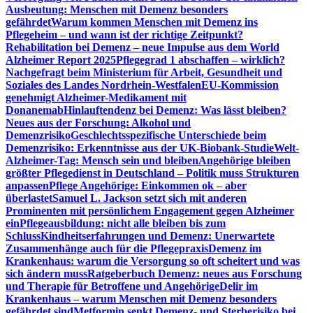
Ausbeutung: Menschen mit Demenz besonders
gefährdet
Warum kommen Menschen mit Demenz ins
Pflegeheim – und wann ist der richtige Zeitpunkt?
Rehabilitation bei Demenz – neue Impulse aus dem World
Alzheimer Report 2025
Pflegegrad 1 abschaffen – wirklich?
Nachgefragt beim Ministerium für Arbeit, Gesundheit und
Soziales des Landes Nordrhein-Westfalen
EU-Kommission
genehmigt Alzheimer-Medikament mit
Donanemab
Hinlauftendenz bei Demenz: Was lässt bleiben?
Neues aus der Forschung: Alkohol und
Demenzrisiko
Geschlechtsspezifische Unterschiede beim
Demenzrisiko: Erkenntnisse aus der UK-Biobank-Studie
Welt-
Alzheimer-Tag: Mensch sein und bleiben
Angehörige bleiben
größter Pflegedienst in Deutschland – Politik muss Strukturen
anpassen
Pflege Angehörige: Einkommen ok – aber
überlastet
Samuel L. Jackson setzt sich mit anderen
Prominenten mit persönlichem Engagement gegen Alzheimer
ein
Pflegeausbildung: nicht alle bleiben bis zum
Schluss
Kindheitserfahrungen und Demenz: Unerwartete
Zusammenhänge auch für die Pflegepraxis
Demenz im
Krankenhaus: warum die Versorgung so oft scheitert und was
sich ändern muss
Ratgeberbuch Demenz: neues aus Forschung
und Therapie für Betroffene und Angehörige
Delir im
Krankenhaus – warum Menschen mit Demenz besonders
gefährdet sind
Metformin senkt Demenz- und Sterberisiko bei