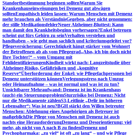
Standortbestimmung beginnen sollten
Warum Sie
Krankenhauseinweisungen bei Demenz gut abwägen
sollten
Empathisch leiden lassen: Warum Menschen mit Demenz
mehr brauchen als Verständnis
Gegeben, aber nicht genommen:
der stille Medikationsfehler
Neuer Alzheimer-Bluttest: Kann
man damit den Krankheitsbeginn vorhersagen?
Enkel betreuen
scheint gut fürs Gehirn zu sein
Verhalten verstehen und
handhaben – wie geht man sachlich und kriteriumsgeleitet vor?
Pflegeversicherung: Gerechtigkeit hängt stärker vom Wohnort
der Betroffenen ab als vom Pflegegrad
„Also, ich bin doch nicht
Ihre Tochter!“ – vom Umgang mit
Fehlidentifizierungen
Kindheit wirkt nach: Langzeitstudie über
Alzheimer-Risiko, Gefäßrisiken und „kognitive
Reserve“
Überforderung der Enkel: wie Pflegefachpersonen bei
Demenz unterstützen können
Verlegungsstress nach Umzug
oder Heimaufnahme – was ist normal und was ist zu tun?
Unsichtbarer Mehraufwand: Demenz ist im Krankenhaus
(auch) ein Steuerungsproblem
Sturzrisiko bei Demenz: Nicht
nur die Medikamente zählen
S3-Leitlinie „Delir im höheren
Lebensalter“: Was ist neu?
BGH stärkt den Willen betreuter
Menschen: Ablehnung eines Angehörigen als Betreuer ist
maßgeblich
Die Pflege von Menschen mit Demenz ist auch
nachts eine Herausforderung
Demenz und Desorientierung: viel
mehr, als nicht von A nach B zu finden
Demenz und
Psychopharmaka: „zu viel“ ist oft „zu lang“ – und wie Pflege