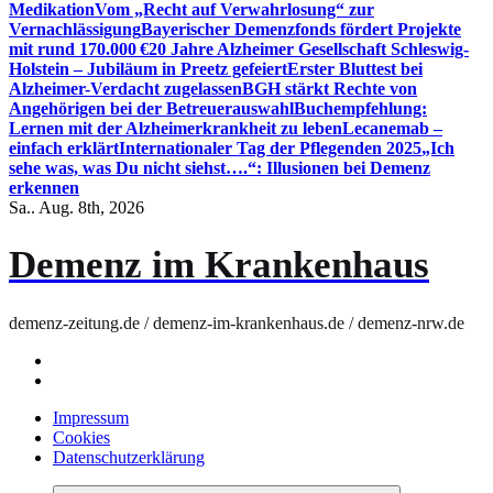
Medikation
Vom „Recht auf Verwahrlosung“ zur
Vernachlässigung
Bayerischer Demenzfonds fördert Projekte
mit rund 170.000 €
20 Jahre Alzheimer Gesellschaft Schleswig-
Holstein – Jubiläum in Preetz gefeiert
Erster Bluttest bei
Alzheimer-Verdacht zugelassen
BGH stärkt Rechte von
Angehörigen bei der Betreuerauswahl
Buchempfehlung:
Lernen mit der Alzheimerkrankheit zu leben
Lecanemab –
einfach erklärt
Internationaler Tag der Pflegenden 2025
„Ich
sehe was, was Du nicht siehst….“: Illusionen bei Demenz
erkennen
Sa.. Aug. 8th, 2026
Demenz im Krankenhaus
demenz-zeitung.de / demenz-im-krankenhaus.de / demenz-nrw.de
Impressum
Cookies
Datenschutzerklärung