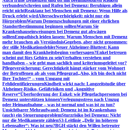
Auch frühe Demenzen sind oft mit beeinflussbaren Risiken
verbunden
Schreien und Rufen bei Demenz: Beruhigen allein
reicht nicht
Reaktanz bei Menschen mit Demenz: Wenn Hilfe als
Druck erlebt wird
Altersschwerhörigkeit: nicht nur ein
Hörproblem
Warum Demenzschulungen mit einer ehrlichen
Standortbestimmung beginnen sollten
Warum Sie
Krankenhauseinweisungen bei Demenz gut abwägen
sollten
Empathisch leiden lassen: Warum Menschen mit Demenz
mehr brauchen als Verständnis
Gegeben, aber nicht genommen:
der stille Medikationsfehler
Neuer Alzheimer-Bluttest: Kann
man damit den Krankheitsbeginn vorhersagen?
Enkel betreuen
scheint gut fürs Gehirn zu sein
Verhalten verstehen und
handhaben – wie geht man sachlich und kriteriumsgeleitet vor?
Pflegeversicherung: Gerechtigkeit hängt stärker vom Wohnort
der Betroffenen ab als vom Pflegegrad
„Also, ich bin doch nicht
Ihre Tochter!“ – vom Umgang mit
Fehlidentifizierungen
Kindheit wirkt nach: Langzeitstudie über
Alzheimer-Risiko, Gefäßrisiken und „kognitive
Reserve“
Überforderung der Enkel: wie Pflegefachpersonen bei
Demenz unterstützen können
Verlegungsstress nach Umzug
oder Heimaufnahme – was ist normal und was ist zu tun?
Unsichtbarer Mehraufwand: Demenz ist im Krankenhaus
(auch) ein Steuerungsproblem
Sturzrisiko bei Demenz: Nicht
nur die Medikamente zählen
S3-Leitlinie „Delir im höheren
Lebensalter“: Was ist neu?
BGH stärkt den Willen betreuter