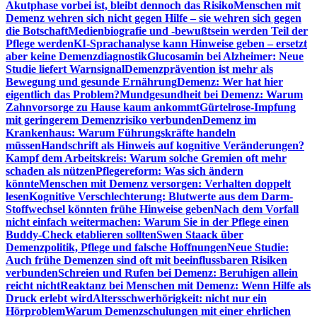
Akutphase vorbei ist, bleibt dennoch das Risiko
Menschen mit
Demenz wehren sich nicht gegen Hilfe – sie wehren sich gegen
die Botschaft
Medienbiografie und -bewußtsein werden Teil der
Pflege werden
KI-Sprachanalyse kann Hinweise geben – ersetzt
aber keine Demenzdiagnostik
Glucosamin bei Alzheimer: Neue
Studie liefert Warnsignal
Demenzprävention ist mehr als
Bewegung und gesunde Ernährung
Demenz: Wer hat hier
eigentlich das Problem?
Mundgesundheit bei Demenz: Warum
Zahnvorsorge zu Hause kaum ankommt
Gürtelrose-Impfung
mit geringerem Demenzrisiko verbunden
Demenz im
Krankenhaus: Warum Führungskräfte handeln
müssen
Handschrift als Hinweis auf kognitive Veränderungen?
Kampf dem Arbeitskreis: Warum solche Gremien oft mehr
schaden als nützen
Pflegereform: Was sich ändern
könnte
Menschen mit Demenz versorgen: Verhalten doppelt
lesen
Kognitive Verschlechterung: Blutwerte aus dem Darm-
Stoffwechsel könnten frühe Hinweise geben
Nach dem Vorfall
nicht einfach weitermachen: Warum Sie in der Pflege einen
Buddy-Check etablieren sollten
Swen Staack über
Demenzpolitik, Pflege und falsche Hoffnungen
Neue Studie:
Auch frühe Demenzen sind oft mit beeinflussbaren Risiken
verbunden
Schreien und Rufen bei Demenz: Beruhigen allein
reicht nicht
Reaktanz bei Menschen mit Demenz: Wenn Hilfe als
Druck erlebt wird
Altersschwerhörigkeit: nicht nur ein
Hörproblem
Warum Demenzschulungen mit einer ehrlichen