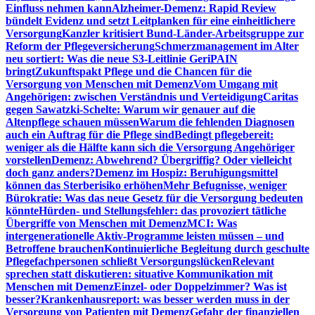
Einfluss nehmen kann
Alzheimer-Demenz: Rapid Review
bündelt Evidenz und setzt Leitplanken für eine einheitlichere
Versorgung
Kanzler kritisiert Bund-Länder-Arbeitsgruppe zur
Reform der Pflegeversicherung
Schmerzmanagement im Alter
neu sortiert: Was die neue S3-Leitlinie GeriPAIN
bringt
Zukunftspakt Pflege und die Chancen für die
Versorgung von Menschen mit Demenz
Vom Umgang mit
Angehörigen: zwischen Verständnis und Verteidigung
Caritas
gegen Sawatzki-Schelte: Warum wir genauer auf die
Altenpflege schauen müssen
Warum die fehlenden Diagnosen
auch ein Auftrag für die Pflege sind
Bedingt pflegebereit:
weniger als die Hälfte kann sich die Versorgung Angehöriger
vorstellen
Demenz: Abwehrend? Übergriffig? Oder vielleicht
doch ganz anders?
Demenz im Hospiz: Beruhigungsmittel
können das Sterberisiko erhöhen
Mehr Befugnisse, weniger
Bürokratie: Was das neue Gesetz für die Versorgung bedeuten
könnte
Hürden- und Stellungsfehler: das provoziert tätliche
Übergriffe von Menschen mit Demenz
MCI: Was
intergenerationelle Aktiv-Programme leisten müssen – und
Betroffene brauchen
Kontinuierliche Begleitung durch geschulte
Pflegefachpersonen schließt Versorgungslücken
Relevant
sprechen statt diskutieren: situative Kommunikation mit
Menschen mit Demenz
Einzel- oder Doppelzimmer? Was ist
besser?
Krankenhausreport: was besser werden muss in der
Versorgung von Patienten mit Demenz
Gefahr der finanziellen