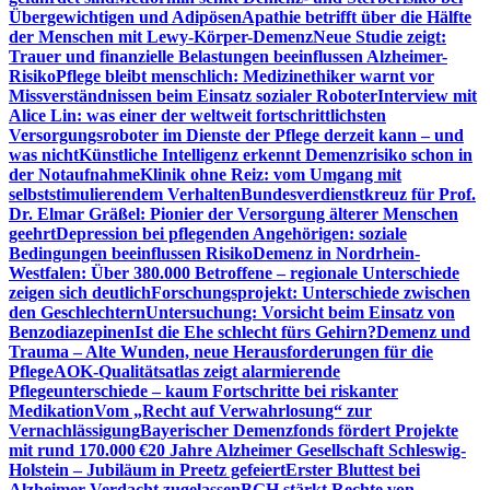
Übergewichtigen und Adipösen
Apathie betrifft über die Hälfte
der Menschen mit Lewy-Körper-Demenz
Neue Studie zeigt:
Trauer und finanzielle Belastungen beeinflussen Alzheimer-
Risiko
Pflege bleibt menschlich: Medizinethiker warnt vor
Missverständnissen beim Einsatz sozialer Roboter
Interview mit
Alice Lin: was einer der weltweit fortschrittlichsten
Versorgungsroboter im Dienste der Pflege derzeit kann – und
was nicht
Künstliche Intelligenz erkennt Demenzrisiko schon in
der Notaufnahme
Klinik ohne Reiz: vom Umgang mit
selbststimulierendem Verhalten
Bundesverdienstkreuz für Prof.
Dr. Elmar Gräßel: Pionier der Versorgung älterer Menschen
geehrt
Depression bei pflegenden Angehörigen: soziale
Bedingungen beeinflussen Risiko
Demenz in Nordrhein-
Westfalen: Über 380.000 Betroffene – regionale Unterschiede
zeigen sich deutlich
Forschungsprojekt: Unterschiede zwischen
den Geschlechtern
Untersuchung: Vorsicht beim Einsatz von
Benzodiazepinen
Ist die Ehe schlecht fürs Gehirn?
Demenz und
Trauma – Alte Wunden, neue Herausforderungen für die
Pflege
AOK-Qualitätsatlas zeigt alarmierende
Pflegeunterschiede – kaum Fortschritte bei riskanter
Medikation
Vom „Recht auf Verwahrlosung“ zur
Vernachlässigung
Bayerischer Demenzfonds fördert Projekte
mit rund 170.000 €
20 Jahre Alzheimer Gesellschaft Schleswig-
Holstein – Jubiläum in Preetz gefeiert
Erster Bluttest bei
Alzheimer-Verdacht zugelassen
BGH stärkt Rechte von