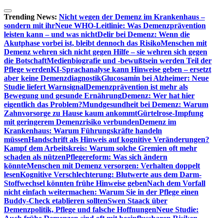
Zum
Inhalt
Trending News:
Nicht wegen der Demenz im Krankenhaus –
springen
sondern mit ihr
Neue WHO-Leitlinie: Was Demenzprävention
leisten kann – und was nicht
Delir bei Demenz: Wenn die
Akutphase vorbei ist, bleibt dennoch das Risiko
Menschen mit
Demenz wehren sich nicht gegen Hilfe – sie wehren sich gegen
die Botschaft
Medienbiografie und -bewußtsein werden Teil der
Pflege werden
KI-Sprachanalyse kann Hinweise geben – ersetzt
aber keine Demenzdiagnostik
Glucosamin bei Alzheimer: Neue
Studie liefert Warnsignal
Demenzprävention ist mehr als
Bewegung und gesunde Ernährung
Demenz: Wer hat hier
eigentlich das Problem?
Mundgesundheit bei Demenz: Warum
Zahnvorsorge zu Hause kaum ankommt
Gürtelrose-Impfung
mit geringerem Demenzrisiko verbunden
Demenz im
Krankenhaus: Warum Führungskräfte handeln
müssen
Handschrift als Hinweis auf kognitive Veränderungen?
Kampf dem Arbeitskreis: Warum solche Gremien oft mehr
schaden als nützen
Pflegereform: Was sich ändern
könnte
Menschen mit Demenz versorgen: Verhalten doppelt
lesen
Kognitive Verschlechterung: Blutwerte aus dem Darm-
Stoffwechsel könnten frühe Hinweise geben
Nach dem Vorfall
nicht einfach weitermachen: Warum Sie in der Pflege einen
Buddy-Check etablieren sollten
Swen Staack über
Demenzpolitik, Pflege und falsche Hoffnungen
Neue Studie: