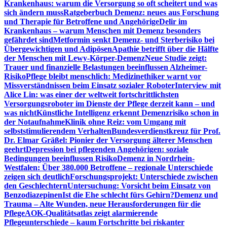
Krankenhaus: warum die Versorgung so oft scheitert und was
sich ändern muss
Ratgeberbuch Demenz: neues aus Forschung
und Therapie für Betroffene und Angehörige
Delir im
Krankenhaus – warum Menschen mit Demenz besonders
gefährdet sind
Metformin senkt Demenz- und Sterberisiko bei
Übergewichtigen und Adipösen
Apathie betrifft über die Hälfte
der Menschen mit Lewy-Körper-Demenz
Neue Studie zeigt:
Trauer und finanzielle Belastungen beeinflussen Alzheimer-
Risiko
Pflege bleibt menschlich: Medizinethiker warnt vor
Missverständnissen beim Einsatz sozialer Roboter
Interview mit
Alice Lin: was einer der weltweit fortschrittlichsten
Versorgungsroboter im Dienste der Pflege derzeit kann – und
was nicht
Künstliche Intelligenz erkennt Demenzrisiko schon in
der Notaufnahme
Klinik ohne Reiz: vom Umgang mit
selbststimulierendem Verhalten
Bundesverdienstkreuz für Prof.
Dr. Elmar Gräßel: Pionier der Versorgung älterer Menschen
geehrt
Depression bei pflegenden Angehörigen: soziale
Bedingungen beeinflussen Risiko
Demenz in Nordrhein-
Westfalen: Über 380.000 Betroffene – regionale Unterschiede
zeigen sich deutlich
Forschungsprojekt: Unterschiede zwischen
den Geschlechtern
Untersuchung: Vorsicht beim Einsatz von
Benzodiazepinen
Ist die Ehe schlecht fürs Gehirn?
Demenz und
Trauma – Alte Wunden, neue Herausforderungen für die
Pflege
AOK-Qualitätsatlas zeigt alarmierende
Pflegeunterschiede – kaum Fortschritte bei riskanter