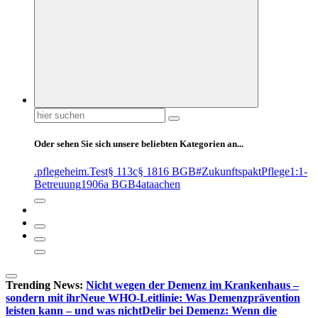
Suchen
nach:
Oder sehen Sie sich unsere beliebten Kategorien an...
.pflegeheim
.Test
§ 113c
§ 1816 BGB
#ZukunftspaktPflege
1:1-
Betreuung
1906a BGB
4at
aachen
Trending News:
Nicht wegen der Demenz im Krankenhaus –
sondern mit ihr
Neue WHO-Leitlinie: Was Demenzprävention
leisten kann – und was nicht
Delir bei Demenz: Wenn die