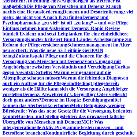
Menschen: Ablehnung eines Angehörigen als Betreuer ist
maßgeblich
Die Pflege von Menschen mit Demenz ist auch
nachts eine Herausforderung
Demenz und Desorientierung: viel
mehr, als nicht von A nach B zu finden
Demenz und
Psychopharmaka: „zu viel“ ist oft „zu lang“ – und wie Pflege
Einfluss nehmen kann
Alzheimer-Demenz: Rapid Review
bündelt Evidenz und setzt Leitplanken für eine einheitlichere
Versorgung
Kanzler kritisiert Bund-Länder-Arbeitsgruppe zur
Reform der Pflegeversicherung
Schmerzmanagement im Alter
neu sortiert: Was die neue S3-Leitlinie GeriPAIN
bringt
Zukunftspakt Pflege und die Chancen für die
Versorgung von Menschen mit Demenz
Vom Umgang mit
Angehörigen: zwischen Verständnis und Verteidigung
Caritas
gegen Sawatzki-Schelte: Warum wir genauer auf die
Altenpflege schauen müssen
Warum die fehlenden Diagnosen
auch ein Auftrag für die Pflege sind
Bedingt pflegebereit:
weniger als die Hälfte kann sich die Versorgung Angehöriger
vorstellen
Demenz: Abwehrend? Übergriffig? Oder vielleicht
doch ganz anders?
Demenz im Hospiz: Beruhigungsmittel
können das Sterberisiko erhöhen
Mehr Befugnisse, weniger
Bürokratie: Was das neue Gesetz für die Versorgung bedeuten
könnte
Hürden- und Stellungsfehler: das provoziert tätliche
Übergriffe von Menschen mit Demenz
MCI: Was
intergenerationelle Aktiv-Programme leisten müssen – und
Betroffene brauchen
Kontinuierliche Begleitung durch geschulte