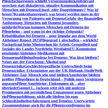
Pflegefachpersonen schließt Versorgungslücken
Relevant
sprechen statt diskutieren: situative Kommunikation mit
Menschen mit Demenz
Einzel- oder Doppelzimmer? Was ist
besser?
Krankenhausreport: was besser werden muss in der
Versorgung von Patienten mit Demenz
Gefahr der finanziellen
Ausbeutung: Menschen mit Demenz besonders
gefährdet
Warum kommen Menschen mit Demenz ins
Pflegeheim – und wann ist der richtige Zeitpunkt?
Rehabilitation bei Demenz – neue Impulse aus dem World
Alzheimer Report 2025
Pflegegrad 1 abschaffen – wirklich?
Nachgefragt beim Ministerium für Arbeit, Gesundheit und
Soziales des Landes Nordrhein-Westfalen
EU-Kommission
genehmigt Alzheimer-Medikament mit
Donanemab
Hinlauftendenz bei Demenz: Was lässt bleiben?
Neues aus der Forschung: Alkohol und
Demenzrisiko
Geschlechtsspezifische Unterschiede beim
Demenzrisiko: Erkenntnisse aus der UK-Biobank-Studie
Welt-
Alzheimer-Tag: Mensch sein und bleiben
Angehörige bleiben
größter Pflegedienst in Deutschland – Politik muss Strukturen
anpassen
Pflege Angehörige: Einkommen ok – aber
überlastet
Samuel L. Jackson setzt sich mit anderen
Prominenten mit persönlichem Engagement gegen Alzheimer
ein
Pflegeausbildung: nicht alle bleiben bis zum
Schluss
Kindheitserfahrungen und Demenz: Unerwartete
Zusammenhänge auch für die Pflegepraxis
Demenz im