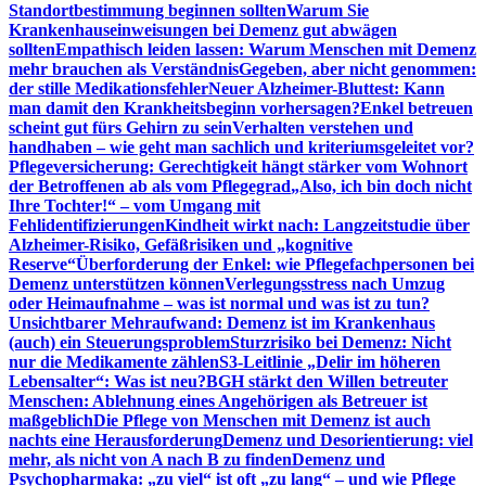
Standortbestimmung beginnen sollten
Warum Sie
Krankenhauseinweisungen bei Demenz gut abwägen
sollten
Empathisch leiden lassen: Warum Menschen mit Demenz
mehr brauchen als Verständnis
Gegeben, aber nicht genommen:
der stille Medikationsfehler
Neuer Alzheimer-Bluttest: Kann
man damit den Krankheitsbeginn vorhersagen?
Enkel betreuen
scheint gut fürs Gehirn zu sein
Verhalten verstehen und
handhaben – wie geht man sachlich und kriteriumsgeleitet vor?
Pflegeversicherung: Gerechtigkeit hängt stärker vom Wohnort
der Betroffenen ab als vom Pflegegrad
„Also, ich bin doch nicht
Ihre Tochter!“ – vom Umgang mit
Fehlidentifizierungen
Kindheit wirkt nach: Langzeitstudie über
Alzheimer-Risiko, Gefäßrisiken und „kognitive
Reserve“
Überforderung der Enkel: wie Pflegefachpersonen bei
Demenz unterstützen können
Verlegungsstress nach Umzug
oder Heimaufnahme – was ist normal und was ist zu tun?
Unsichtbarer Mehraufwand: Demenz ist im Krankenhaus
(auch) ein Steuerungsproblem
Sturzrisiko bei Demenz: Nicht
nur die Medikamente zählen
S3-Leitlinie „Delir im höheren
Lebensalter“: Was ist neu?
BGH stärkt den Willen betreuter
Menschen: Ablehnung eines Angehörigen als Betreuer ist
maßgeblich
Die Pflege von Menschen mit Demenz ist auch
nachts eine Herausforderung
Demenz und Desorientierung: viel
mehr, als nicht von A nach B zu finden
Demenz und
Psychopharmaka: „zu viel“ ist oft „zu lang“ – und wie Pflege