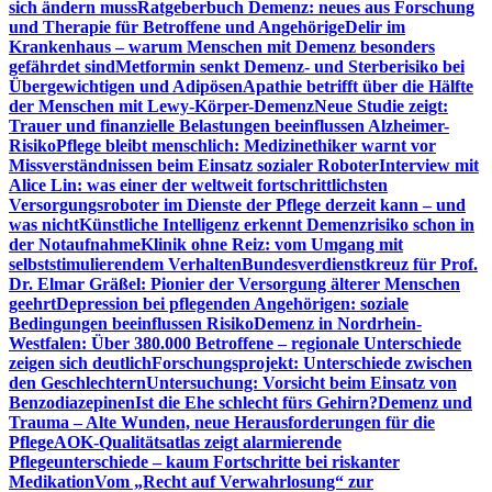
sich ändern muss
Ratgeberbuch Demenz: neues aus Forschung
und Therapie für Betroffene und Angehörige
Delir im
Krankenhaus – warum Menschen mit Demenz besonders
gefährdet sind
Metformin senkt Demenz- und Sterberisiko bei
Übergewichtigen und Adipösen
Apathie betrifft über die Hälfte
der Menschen mit Lewy-Körper-Demenz
Neue Studie zeigt:
Trauer und finanzielle Belastungen beeinflussen Alzheimer-
Risiko
Pflege bleibt menschlich: Medizinethiker warnt vor
Missverständnissen beim Einsatz sozialer Roboter
Interview mit
Alice Lin: was einer der weltweit fortschrittlichsten
Versorgungsroboter im Dienste der Pflege derzeit kann – und
was nicht
Künstliche Intelligenz erkennt Demenzrisiko schon in
der Notaufnahme
Klinik ohne Reiz: vom Umgang mit
selbststimulierendem Verhalten
Bundesverdienstkreuz für Prof.
Dr. Elmar Gräßel: Pionier der Versorgung älterer Menschen
geehrt
Depression bei pflegenden Angehörigen: soziale
Bedingungen beeinflussen Risiko
Demenz in Nordrhein-
Westfalen: Über 380.000 Betroffene – regionale Unterschiede
zeigen sich deutlich
Forschungsprojekt: Unterschiede zwischen
den Geschlechtern
Untersuchung: Vorsicht beim Einsatz von
Benzodiazepinen
Ist die Ehe schlecht fürs Gehirn?
Demenz und
Trauma – Alte Wunden, neue Herausforderungen für die
Pflege
AOK-Qualitätsatlas zeigt alarmierende
Pflegeunterschiede – kaum Fortschritte bei riskanter
Medikation
Vom „Recht auf Verwahrlosung“ zur