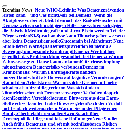
Zum
Inhalt
Trending News:
Neue WHO-Leitlinie: Was Demenzprävention
springen
leisten kann – und was nicht
Delir bei Demenz: Wenn die
Akutphase vorbei ist, bleibt dennoch das Risiko
Menschen mit
Demenz wehren sich nicht gegen Hilfe – sie wehren sich gegen
die Botschaft
Medienbiografie und -bewußtsein werden Teil der
Pflege werden
KI-Sprachanalyse kann Hinweise geben – ersetzt
aber keine Demenzdiagnostik
Glucosamin bei Alzheimer: Neue
Studie liefert Warnsignal
Demenzprävention ist mehr als
Bewegung und gesunde Ernährung
Demenz: Wer hat hier
eigentlich das Problem?
Mundgesundheit bei Demenz: Warum
Zahnvorsorge zu Hause kaum ankommt
Gürtelrose-Impfung
mit geringerem Demenzrisiko verbunden
Demenz im
Krankenhaus: Warum Führungskräfte handeln
müssen
Handschrift als Hinweis auf kognitive Veränderungen?
Kampf dem Arbeitskreis: Warum solche Gremien oft mehr
schaden als nützen
Pflegereform: Was sich ändern
könnte
Menschen mit Demenz versorgen: Verhalten doppelt
lesen
Kognitive Verschlechterung: Blutwerte aus dem Darm-
Stoffwechsel könnten frühe Hinweise geben
Nach dem Vorfall
nicht einfach weitermachen: Warum Sie in der Pflege einen
Buddy-Check etablieren sollten
Swen Staack über
Demenzpolitik, Pflege und falsche Hoffnungen
Neue Studie:
Auch frühe Demenzen sind oft mit beeinflussbaren Risiken