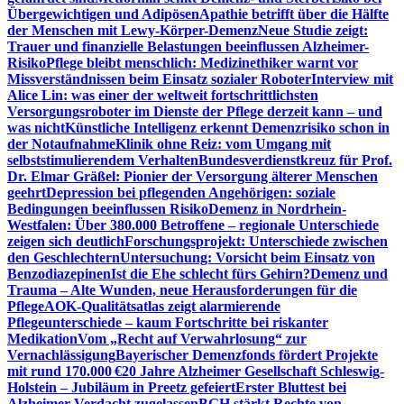
Übergewichtigen und Adipösen
Apathie betrifft über die Hälfte
der Menschen mit Lewy-Körper-Demenz
Neue Studie zeigt:
Trauer und finanzielle Belastungen beeinflussen Alzheimer-
Risiko
Pflege bleibt menschlich: Medizinethiker warnt vor
Missverständnissen beim Einsatz sozialer Roboter
Interview mit
Alice Lin: was einer der weltweit fortschrittlichsten
Versorgungsroboter im Dienste der Pflege derzeit kann – und
was nicht
Künstliche Intelligenz erkennt Demenzrisiko schon in
der Notaufnahme
Klinik ohne Reiz: vom Umgang mit
selbststimulierendem Verhalten
Bundesverdienstkreuz für Prof.
Dr. Elmar Gräßel: Pionier der Versorgung älterer Menschen
geehrt
Depression bei pflegenden Angehörigen: soziale
Bedingungen beeinflussen Risiko
Demenz in Nordrhein-
Westfalen: Über 380.000 Betroffene – regionale Unterschiede
zeigen sich deutlich
Forschungsprojekt: Unterschiede zwischen
den Geschlechtern
Untersuchung: Vorsicht beim Einsatz von
Benzodiazepinen
Ist die Ehe schlecht fürs Gehirn?
Demenz und
Trauma – Alte Wunden, neue Herausforderungen für die
Pflege
AOK-Qualitätsatlas zeigt alarmierende
Pflegeunterschiede – kaum Fortschritte bei riskanter
Medikation
Vom „Recht auf Verwahrlosung“ zur
Vernachlässigung
Bayerischer Demenzfonds fördert Projekte
mit rund 170.000 €
20 Jahre Alzheimer Gesellschaft Schleswig-
Holstein – Jubiläum in Preetz gefeiert
Erster Bluttest bei
Alzheimer-Verdacht zugelassen
BGH stärkt Rechte von