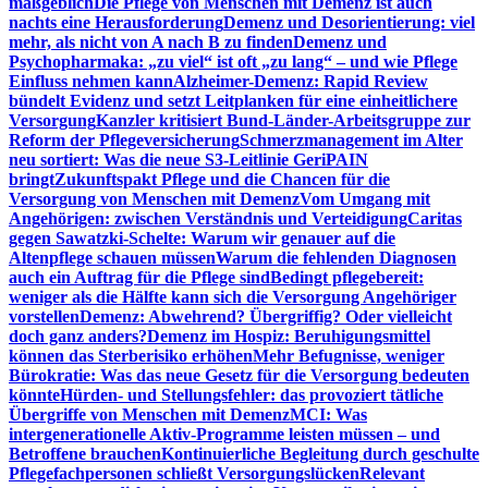
maßgeblich
Die Pflege von Menschen mit Demenz ist auch
nachts eine Herausforderung
Demenz und Desorientierung: viel
mehr, als nicht von A nach B zu finden
Demenz und
Psychopharmaka: „zu viel“ ist oft „zu lang“ – und wie Pflege
Einfluss nehmen kann
Alzheimer-Demenz: Rapid Review
bündelt Evidenz und setzt Leitplanken für eine einheitlichere
Versorgung
Kanzler kritisiert Bund-Länder-Arbeitsgruppe zur
Reform der Pflegeversicherung
Schmerzmanagement im Alter
neu sortiert: Was die neue S3-Leitlinie GeriPAIN
bringt
Zukunftspakt Pflege und die Chancen für die
Versorgung von Menschen mit Demenz
Vom Umgang mit
Angehörigen: zwischen Verständnis und Verteidigung
Caritas
gegen Sawatzki-Schelte: Warum wir genauer auf die
Altenpflege schauen müssen
Warum die fehlenden Diagnosen
auch ein Auftrag für die Pflege sind
Bedingt pflegebereit:
weniger als die Hälfte kann sich die Versorgung Angehöriger
vorstellen
Demenz: Abwehrend? Übergriffig? Oder vielleicht
doch ganz anders?
Demenz im Hospiz: Beruhigungsmittel
können das Sterberisiko erhöhen
Mehr Befugnisse, weniger
Bürokratie: Was das neue Gesetz für die Versorgung bedeuten
könnte
Hürden- und Stellungsfehler: das provoziert tätliche
Übergriffe von Menschen mit Demenz
MCI: Was
intergenerationelle Aktiv-Programme leisten müssen – und
Betroffene brauchen
Kontinuierliche Begleitung durch geschulte
Pflegefachpersonen schließt Versorgungslücken
Relevant