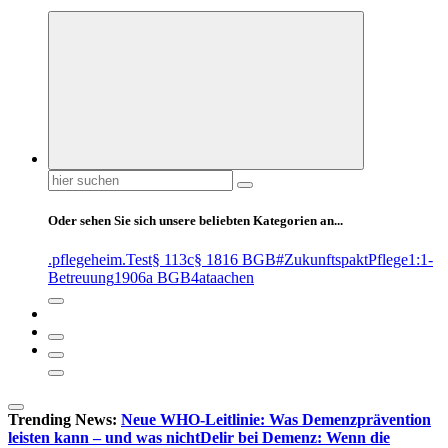
Suchen
nach:
Oder sehen Sie sich unsere beliebten Kategorien an...
.pflegeheim
.Test
§ 113c
§ 1816 BGB
#ZukunftspaktPflege
1:1-
Betreuung
1906a BGB
4at
aachen
Trending News:
Neue WHO-Leitlinie: Was Demenzprävention
leisten kann – und was nicht
Delir bei Demenz: Wenn die