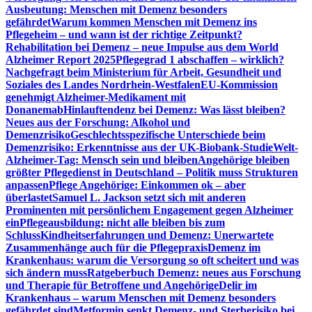
Ausbeutung: Menschen mit Demenz besonders
gefährdet
Warum kommen Menschen mit Demenz ins
Pflegeheim – und wann ist der richtige Zeitpunkt?
Rehabilitation bei Demenz – neue Impulse aus dem World
Alzheimer Report 2025
Pflegegrad 1 abschaffen – wirklich?
Nachgefragt beim Ministerium für Arbeit, Gesundheit und
Soziales des Landes Nordrhein-Westfalen
EU-Kommission
genehmigt Alzheimer-Medikament mit
Donanemab
Hinlauftendenz bei Demenz: Was lässt bleiben?
Neues aus der Forschung: Alkohol und
Demenzrisiko
Geschlechtsspezifische Unterschiede beim
Demenzrisiko: Erkenntnisse aus der UK-Biobank-Studie
Welt-
Alzheimer-Tag: Mensch sein und bleiben
Angehörige bleiben
größter Pflegedienst in Deutschland – Politik muss Strukturen
anpassen
Pflege Angehörige: Einkommen ok – aber
überlastet
Samuel L. Jackson setzt sich mit anderen
Prominenten mit persönlichem Engagement gegen Alzheimer
ein
Pflegeausbildung: nicht alle bleiben bis zum
Schluss
Kindheitserfahrungen und Demenz: Unerwartete
Zusammenhänge auch für die Pflegepraxis
Demenz im
Krankenhaus: warum die Versorgung so oft scheitert und was
sich ändern muss
Ratgeberbuch Demenz: neues aus Forschung
und Therapie für Betroffene und Angehörige
Delir im
Krankenhaus – warum Menschen mit Demenz besonders
gefährdet sind
Metformin senkt Demenz- und Sterberisiko bei