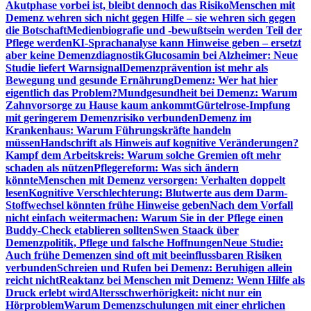
Akutphase vorbei ist, bleibt dennoch das Risiko
Menschen mit
Demenz wehren sich nicht gegen Hilfe – sie wehren sich gegen
die Botschaft
Medienbiografie und -bewußtsein werden Teil der
Pflege werden
KI-Sprachanalyse kann Hinweise geben – ersetzt
aber keine Demenzdiagnostik
Glucosamin bei Alzheimer: Neue
Studie liefert Warnsignal
Demenzprävention ist mehr als
Bewegung und gesunde Ernährung
Demenz: Wer hat hier
eigentlich das Problem?
Mundgesundheit bei Demenz: Warum
Zahnvorsorge zu Hause kaum ankommt
Gürtelrose-Impfung
mit geringerem Demenzrisiko verbunden
Demenz im
Krankenhaus: Warum Führungskräfte handeln
müssen
Handschrift als Hinweis auf kognitive Veränderungen?
Kampf dem Arbeitskreis: Warum solche Gremien oft mehr
schaden als nützen
Pflegereform: Was sich ändern
könnte
Menschen mit Demenz versorgen: Verhalten doppelt
lesen
Kognitive Verschlechterung: Blutwerte aus dem Darm-
Stoffwechsel könnten frühe Hinweise geben
Nach dem Vorfall
nicht einfach weitermachen: Warum Sie in der Pflege einen
Buddy-Check etablieren sollten
Swen Staack über
Demenzpolitik, Pflege und falsche Hoffnungen
Neue Studie:
Auch frühe Demenzen sind oft mit beeinflussbaren Risiken
verbunden
Schreien und Rufen bei Demenz: Beruhigen allein
reicht nicht
Reaktanz bei Menschen mit Demenz: Wenn Hilfe als
Druck erlebt wird
Altersschwerhörigkeit: nicht nur ein
Hörproblem
Warum Demenzschulungen mit einer ehrlichen