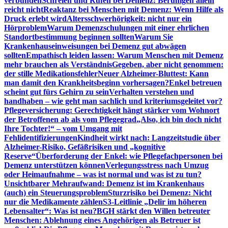
verbunden
Schreien und Rufen bei Demenz: Beruhigen allein
reicht nicht
Reaktanz bei Menschen mit Demenz: Wenn Hilfe als
Druck erlebt wird
Altersschwerhörigkeit: nicht nur ein
Hörproblem
Warum Demenzschulungen mit einer ehrlichen
Standortbestimmung beginnen sollten
Warum Sie
Krankenhauseinweisungen bei Demenz gut abwägen
sollten
Empathisch leiden lassen: Warum Menschen mit Demenz
mehr brauchen als Verständnis
Gegeben, aber nicht genommen:
der stille Medikationsfehler
Neuer Alzheimer-Bluttest: Kann
man damit den Krankheitsbeginn vorhersagen?
Enkel betreuen
scheint gut fürs Gehirn zu sein
Verhalten verstehen und
handhaben – wie geht man sachlich und kriteriumsgeleitet vor?
Pflegeversicherung: Gerechtigkeit hängt stärker vom Wohnort
der Betroffenen ab als vom Pflegegrad
„Also, ich bin doch nicht
Ihre Tochter!“ – vom Umgang mit
Fehlidentifizierungen
Kindheit wirkt nach: Langzeitstudie über
Alzheimer-Risiko, Gefäßrisiken und „kognitive
Reserve“
Überforderung der Enkel: wie Pflegefachpersonen bei
Demenz unterstützen können
Verlegungsstress nach Umzug
oder Heimaufnahme – was ist normal und was ist zu tun?
Unsichtbarer Mehraufwand: Demenz ist im Krankenhaus
(auch) ein Steuerungsproblem
Sturzrisiko bei Demenz: Nicht
nur die Medikamente zählen
S3-Leitlinie „Delir im höheren
Lebensalter“: Was ist neu?
BGH stärkt den Willen betreuter
Menschen: Ablehnung eines Angehörigen als Betreuer ist