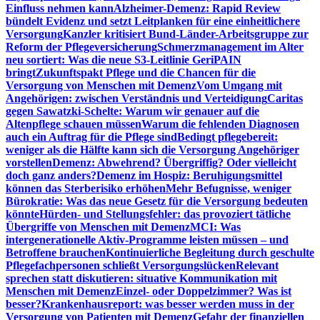
Einfluss nehmen kann
Alzheimer-Demenz: Rapid Review
bündelt Evidenz und setzt Leitplanken für eine einheitlichere
Versorgung
Kanzler kritisiert Bund-Länder-Arbeitsgruppe zur
Reform der Pflegeversicherung
Schmerzmanagement im Alter
neu sortiert: Was die neue S3-Leitlinie GeriPAIN
bringt
Zukunftspakt Pflege und die Chancen für die
Versorgung von Menschen mit Demenz
Vom Umgang mit
Angehörigen: zwischen Verständnis und Verteidigung
Caritas
gegen Sawatzki-Schelte: Warum wir genauer auf die
Altenpflege schauen müssen
Warum die fehlenden Diagnosen
auch ein Auftrag für die Pflege sind
Bedingt pflegebereit:
weniger als die Hälfte kann sich die Versorgung Angehöriger
vorstellen
Demenz: Abwehrend? Übergriffig? Oder vielleicht
doch ganz anders?
Demenz im Hospiz: Beruhigungsmittel
können das Sterberisiko erhöhen
Mehr Befugnisse, weniger
Bürokratie: Was das neue Gesetz für die Versorgung bedeuten
könnte
Hürden- und Stellungsfehler: das provoziert tätliche
Übergriffe von Menschen mit Demenz
MCI: Was
intergenerationelle Aktiv-Programme leisten müssen – und
Betroffene brauchen
Kontinuierliche Begleitung durch geschulte
Pflegefachpersonen schließt Versorgungslücken
Relevant
sprechen statt diskutieren: situative Kommunikation mit
Menschen mit Demenz
Einzel- oder Doppelzimmer? Was ist
besser?
Krankenhausreport: was besser werden muss in der
Versorgung von Patienten mit Demenz
Gefahr der finanziellen