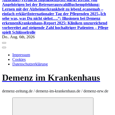
Angehörigen bei der Betreuerauswahl
Buchempfehlung:
Lernen mit der Alzheimerkrankheit zu leben
Lecanemab –
einfach erklärt
Internationaler Tag der Pflegenden 2025
„Ich
sehe was, was Du nicht siehst….“: Illusionen bei Demenz
erkennen
Krankenhaus-Report 2025: Kliniken unzureichend
vorbereitet auf steigende Zahl hochaltriger Patienten – Pflege
spielt Schlüsselrolle
Do.. Aug. 6th, 2026
Impressum
Cookies
Datenschutzerklärung
Demenz im Krankenhaus
demenz-zeitung.de / demenz-im-krankenhaus.de / demenz-nrw.de