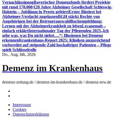
Vernachlässigung
Bayerischer Demenzfonds fördert Projekte
mit rund 170.000 €
20 Jahre Alzheimer Gesellschaft Schleswig-
Holstein – Jubiläum in Preetz gefeiert
Erster Bluttest bei
Alzheimer-Verdacht zugelassen
BGH stärkt Rechte von
Angehörigen bei der Betreuerauswahl
Buchempfehlung:
Lernen mit der Alzheimerkrankheit zu leben
Lecanemab –
einfach erklärt
Internationaler Tag der Pflegenden 2025
„Ich
sehe was, was Du nicht siehst….“: Illusionen bei Demenz
erkennen
Krankenhaus-Report 2025: Kliniken unzureichend
vorbereitet auf steigende Zahl hochaltriger Patienten – Pflege
spielt Schlüsselrolle
Do.. Aug. 6th, 2026
Demenz im Krankenhaus
demenz-zeitung.de / demenz-im-krankenhaus.de / demenz-nrw.de
Impressum
Cookies
Datenschutzerklärung