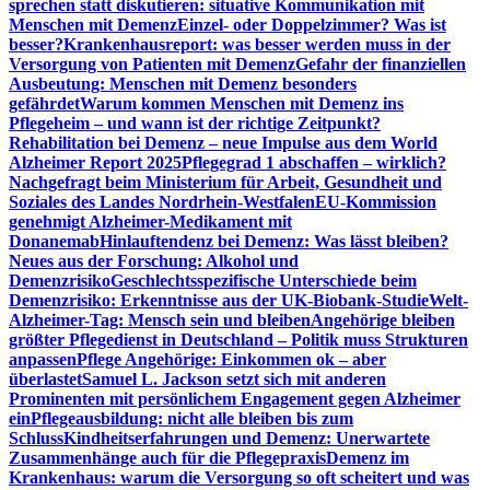
sprechen statt diskutieren: situative Kommunikation mit
Menschen mit Demenz
Einzel- oder Doppelzimmer? Was ist
besser?
Krankenhausreport: was besser werden muss in der
Versorgung von Patienten mit Demenz
Gefahr der finanziellen
Ausbeutung: Menschen mit Demenz besonders
gefährdet
Warum kommen Menschen mit Demenz ins
Pflegeheim – und wann ist der richtige Zeitpunkt?
Rehabilitation bei Demenz – neue Impulse aus dem World
Alzheimer Report 2025
Pflegegrad 1 abschaffen – wirklich?
Nachgefragt beim Ministerium für Arbeit, Gesundheit und
Soziales des Landes Nordrhein-Westfalen
EU-Kommission
genehmigt Alzheimer-Medikament mit
Donanemab
Hinlauftendenz bei Demenz: Was lässt bleiben?
Neues aus der Forschung: Alkohol und
Demenzrisiko
Geschlechtsspezifische Unterschiede beim
Demenzrisiko: Erkenntnisse aus der UK-Biobank-Studie
Welt-
Alzheimer-Tag: Mensch sein und bleiben
Angehörige bleiben
größter Pflegedienst in Deutschland – Politik muss Strukturen
anpassen
Pflege Angehörige: Einkommen ok – aber
überlastet
Samuel L. Jackson setzt sich mit anderen
Prominenten mit persönlichem Engagement gegen Alzheimer
ein
Pflegeausbildung: nicht alle bleiben bis zum
Schluss
Kindheitserfahrungen und Demenz: Unerwartete
Zusammenhänge auch für die Pflegepraxis
Demenz im
Krankenhaus: warum die Versorgung so oft scheitert und was