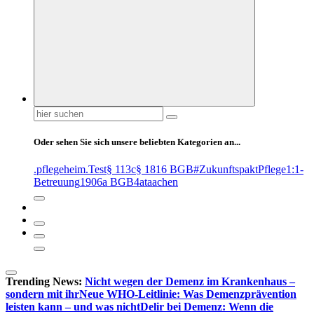
Suchen
nach:
Oder sehen Sie sich unsere beliebten Kategorien an...
.pflegeheim
.Test
§ 113c
§ 1816 BGB
#ZukunftspaktPflege
1:1-
Betreuung
1906a BGB
4at
aachen
Trending News:
Nicht wegen der Demenz im Krankenhaus –
sondern mit ihr
Neue WHO-Leitlinie: Was Demenzprävention
leisten kann – und was nicht
Delir bei Demenz: Wenn die