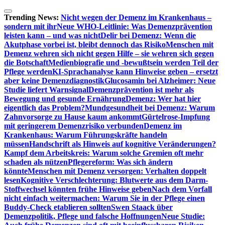
Zum
Inhalt
Trending News:
Nicht wegen der Demenz im Krankenhaus –
springen
sondern mit ihr
Neue WHO-Leitlinie: Was Demenzprävention
leisten kann – und was nicht
Delir bei Demenz: Wenn die
Akutphase vorbei ist, bleibt dennoch das Risiko
Menschen mit
Demenz wehren sich nicht gegen Hilfe – sie wehren sich gegen
die Botschaft
Medienbiografie und -bewußtsein werden Teil der
Pflege werden
KI-Sprachanalyse kann Hinweise geben – ersetzt
aber keine Demenzdiagnostik
Glucosamin bei Alzheimer: Neue
Studie liefert Warnsignal
Demenzprävention ist mehr als
Bewegung und gesunde Ernährung
Demenz: Wer hat hier
eigentlich das Problem?
Mundgesundheit bei Demenz: Warum
Zahnvorsorge zu Hause kaum ankommt
Gürtelrose-Impfung
mit geringerem Demenzrisiko verbunden
Demenz im
Krankenhaus: Warum Führungskräfte handeln
müssen
Handschrift als Hinweis auf kognitive Veränderungen?
Kampf dem Arbeitskreis: Warum solche Gremien oft mehr
schaden als nützen
Pflegereform: Was sich ändern
könnte
Menschen mit Demenz versorgen: Verhalten doppelt
lesen
Kognitive Verschlechterung: Blutwerte aus dem Darm-
Stoffwechsel könnten frühe Hinweise geben
Nach dem Vorfall
nicht einfach weitermachen: Warum Sie in der Pflege einen
Buddy-Check etablieren sollten
Swen Staack über
Demenzpolitik, Pflege und falsche Hoffnungen
Neue Studie: