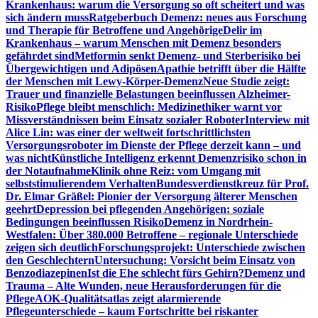
Krankenhaus: warum die Versorgung so oft scheitert und was
sich ändern muss
Ratgeberbuch Demenz: neues aus Forschung
und Therapie für Betroffene und Angehörige
Delir im
Krankenhaus – warum Menschen mit Demenz besonders
gefährdet sind
Metformin senkt Demenz- und Sterberisiko bei
Übergewichtigen und Adipösen
Apathie betrifft über die Hälfte
der Menschen mit Lewy-Körper-Demenz
Neue Studie zeigt:
Trauer und finanzielle Belastungen beeinflussen Alzheimer-
Risiko
Pflege bleibt menschlich: Medizinethiker warnt vor
Missverständnissen beim Einsatz sozialer Roboter
Interview mit
Alice Lin: was einer der weltweit fortschrittlichsten
Versorgungsroboter im Dienste der Pflege derzeit kann – und
was nicht
Künstliche Intelligenz erkennt Demenzrisiko schon in
der Notaufnahme
Klinik ohne Reiz: vom Umgang mit
selbststimulierendem Verhalten
Bundesverdienstkreuz für Prof.
Dr. Elmar Gräßel: Pionier der Versorgung älterer Menschen
geehrt
Depression bei pflegenden Angehörigen: soziale
Bedingungen beeinflussen Risiko
Demenz in Nordrhein-
Westfalen: Über 380.000 Betroffene – regionale Unterschiede
zeigen sich deutlich
Forschungsprojekt: Unterschiede zwischen
den Geschlechtern
Untersuchung: Vorsicht beim Einsatz von
Benzodiazepinen
Ist die Ehe schlecht fürs Gehirn?
Demenz und
Trauma – Alte Wunden, neue Herausforderungen für die
Pflege
AOK-Qualitätsatlas zeigt alarmierende
Pflegeunterschiede – kaum Fortschritte bei riskanter