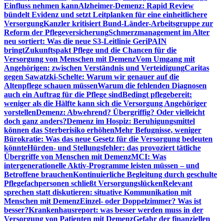
Einfluss nehmen kann
Alzheimer-Demenz: Rapid Review
bündelt Evidenz und setzt Leitplanken für eine einheitlichere
Versorgung
Kanzler kritisiert Bund-Länder-Arbeitsgruppe zur
Reform der Pflegeversicherung
Schmerzmanagement im Alter
neu sortiert: Was die neue S3-Leitlinie GeriPAIN
bringt
Zukunftspakt Pflege und die Chancen für die
Versorgung von Menschen mit Demenz
Vom Umgang mit
Angehörigen: zwischen Verständnis und Verteidigung
Caritas
gegen Sawatzki-Schelte: Warum wir genauer auf die
Altenpflege schauen müssen
Warum die fehlenden Diagnosen
auch ein Auftrag für die Pflege sind
Bedingt pflegebereit:
weniger als die Hälfte kann sich die Versorgung Angehöriger
vorstellen
Demenz: Abwehrend? Übergriffig? Oder vielleicht
doch ganz anders?
Demenz im Hospiz: Beruhigungsmittel
können das Sterberisiko erhöhen
Mehr Befugnisse, weniger
Bürokratie: Was das neue Gesetz für die Versorgung bedeuten
könnte
Hürden- und Stellungsfehler: das provoziert tätliche
Übergriffe von Menschen mit Demenz
MCI: Was
intergenerationelle Aktiv-Programme leisten müssen – und
Betroffene brauchen
Kontinuierliche Begleitung durch geschulte
Pflegefachpersonen schließt Versorgungslücken
Relevant
sprechen statt diskutieren: situative Kommunikation mit
Menschen mit Demenz
Einzel- oder Doppelzimmer? Was ist
besser?
Krankenhausreport: was besser werden muss in der
Versorgung von Patienten mit Demenz
Gefahr der finanziellen