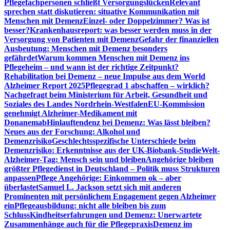
Pflegefachpersonen schließt Versorgungslücken
Relevant
sprechen statt diskutieren: situative Kommunikation mit
Menschen mit Demenz
Einzel- oder Doppelzimmer? Was ist
besser?
Krankenhausreport: was besser werden muss in der
Versorgung von Patienten mit Demenz
Gefahr der finanziellen
Ausbeutung: Menschen mit Demenz besonders
gefährdet
Warum kommen Menschen mit Demenz ins
Pflegeheim – und wann ist der richtige Zeitpunkt?
Rehabilitation bei Demenz – neue Impulse aus dem World
Alzheimer Report 2025
Pflegegrad 1 abschaffen – wirklich?
Nachgefragt beim Ministerium für Arbeit, Gesundheit und
Soziales des Landes Nordrhein-Westfalen
EU-Kommission
genehmigt Alzheimer-Medikament mit
Donanemab
Hinlauftendenz bei Demenz: Was lässt bleiben?
Neues aus der Forschung: Alkohol und
Demenzrisiko
Geschlechtsspezifische Unterschiede beim
Demenzrisiko: Erkenntnisse aus der UK-Biobank-Studie
Welt-
Alzheimer-Tag: Mensch sein und bleiben
Angehörige bleiben
größter Pflegedienst in Deutschland – Politik muss Strukturen
anpassen
Pflege Angehörige: Einkommen ok – aber
überlastet
Samuel L. Jackson setzt sich mit anderen
Prominenten mit persönlichem Engagement gegen Alzheimer
ein
Pflegeausbildung: nicht alle bleiben bis zum
Schluss
Kindheitserfahrungen und Demenz: Unerwartete
Zusammenhänge auch für die Pflegepraxis
Demenz im