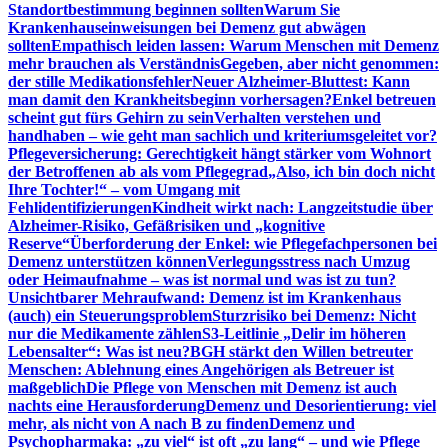
Standortbestimmung beginnen sollten
Warum Sie
Krankenhauseinweisungen bei Demenz gut abwägen
sollten
Empathisch leiden lassen: Warum Menschen mit Demenz
mehr brauchen als Verständnis
Gegeben, aber nicht genommen:
der stille Medikationsfehler
Neuer Alzheimer-Bluttest: Kann
man damit den Krankheitsbeginn vorhersagen?
Enkel betreuen
scheint gut fürs Gehirn zu sein
Verhalten verstehen und
handhaben – wie geht man sachlich und kriteriumsgeleitet vor?
Pflegeversicherung: Gerechtigkeit hängt stärker vom Wohnort
der Betroffenen ab als vom Pflegegrad
„Also, ich bin doch nicht
Ihre Tochter!“ – vom Umgang mit
Fehlidentifizierungen
Kindheit wirkt nach: Langzeitstudie über
Alzheimer-Risiko, Gefäßrisiken und „kognitive
Reserve“
Überforderung der Enkel: wie Pflegefachpersonen bei
Demenz unterstützen können
Verlegungsstress nach Umzug
oder Heimaufnahme – was ist normal und was ist zu tun?
Unsichtbarer Mehraufwand: Demenz ist im Krankenhaus
(auch) ein Steuerungsproblem
Sturzrisiko bei Demenz: Nicht
nur die Medikamente zählen
S3-Leitlinie „Delir im höheren
Lebensalter“: Was ist neu?
BGH stärkt den Willen betreuter
Menschen: Ablehnung eines Angehörigen als Betreuer ist
maßgeblich
Die Pflege von Menschen mit Demenz ist auch
nachts eine Herausforderung
Demenz und Desorientierung: viel
mehr, als nicht von A nach B zu finden
Demenz und
Psychopharmaka: „zu viel“ ist oft „zu lang“ – und wie Pflege