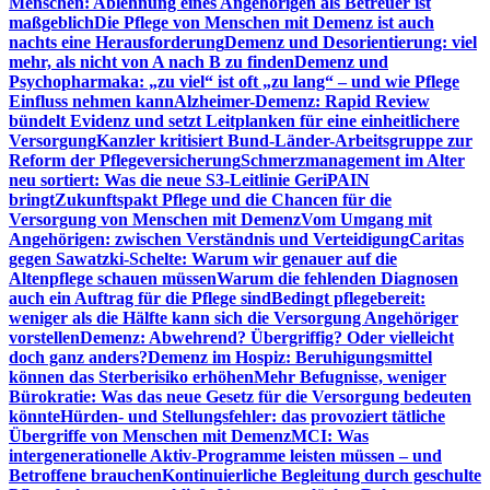
Menschen: Ablehnung eines Angehörigen als Betreuer ist
maßgeblich
Die Pflege von Menschen mit Demenz ist auch
nachts eine Herausforderung
Demenz und Desorientierung: viel
mehr, als nicht von A nach B zu finden
Demenz und
Psychopharmaka: „zu viel“ ist oft „zu lang“ – und wie Pflege
Einfluss nehmen kann
Alzheimer-Demenz: Rapid Review
bündelt Evidenz und setzt Leitplanken für eine einheitlichere
Versorgung
Kanzler kritisiert Bund-Länder-Arbeitsgruppe zur
Reform der Pflegeversicherung
Schmerzmanagement im Alter
neu sortiert: Was die neue S3-Leitlinie GeriPAIN
bringt
Zukunftspakt Pflege und die Chancen für die
Versorgung von Menschen mit Demenz
Vom Umgang mit
Angehörigen: zwischen Verständnis und Verteidigung
Caritas
gegen Sawatzki-Schelte: Warum wir genauer auf die
Altenpflege schauen müssen
Warum die fehlenden Diagnosen
auch ein Auftrag für die Pflege sind
Bedingt pflegebereit:
weniger als die Hälfte kann sich die Versorgung Angehöriger
vorstellen
Demenz: Abwehrend? Übergriffig? Oder vielleicht
doch ganz anders?
Demenz im Hospiz: Beruhigungsmittel
können das Sterberisiko erhöhen
Mehr Befugnisse, weniger
Bürokratie: Was das neue Gesetz für die Versorgung bedeuten
könnte
Hürden- und Stellungsfehler: das provoziert tätliche
Übergriffe von Menschen mit Demenz
MCI: Was
intergenerationelle Aktiv-Programme leisten müssen – und
Betroffene brauchen
Kontinuierliche Begleitung durch geschulte