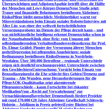
Übergewichtigen und Adipösen
Apathie betrifft über die Hälfte
der Menschen mit Lewy-Körper-Demenz
Neue Studie zeigt:
Trauer und finanzielle Belastungen beeinflussen Alzheimer-
Risiko
Pflege bleibt menschlich: Medizinethiker warnt vor
Missverständnissen beim Einsatz sozialer Roboter
Interview mit
Alice Lin: was einer der weltweit fortschrittlichsten
Versorgungsroboter im Dienste der Pflege derzeit kann – und
was nicht
Künstliche Intelligenz erkennt Demenzrisiko schon in
der Notaufnahme
Klinik ohne Reiz: vom Umgang mit
selbststimulierendem Verhalten
Bundesverdienstkreuz für Prof.
Dr. Elmar Gräßel: Pionier der Versorgung älterer Menschen
geehrt
Depression bei pflegenden Angehörigen: soziale
Bedingungen beeinflussen Risiko
Demenz in Nordrhein-
Westfalen: Über 380.000 Betroffene – regionale Unterschiede
zeigen sich deutlich
Forschungsprojekt: Unterschiede zwischen
den Geschlechtern
Untersuchung: Vorsicht beim Einsatz von
Benzodiazepinen
Ist die Ehe schlecht fürs Gehirn?
Demenz und
Trauma – Alte Wunden, neue Herausforderungen für die
Pflege
AOK-Qualitätsatlas zeigt alarmierende
Pflegeunterschiede – kaum Fortschritte bei riskanter
Medikation
Vom „Recht auf Verwahrlosung“ zur
Vernachlässigung
Bayerischer Demenzfonds fördert Projekte
mit rund 170.000 €
20 Jahre Alzheimer Gesellschaft Schleswig-
Holstein – Jubiläum in Preetz gefeiert
Erster Bluttest bei
Alzheimer-Verdacht zugelassen
BGH stärkt Rechte von