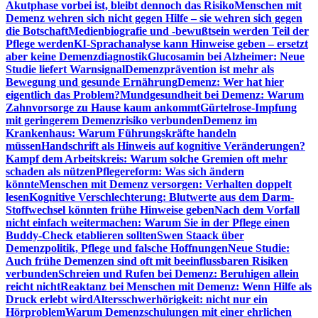
Akutphase vorbei ist, bleibt dennoch das Risiko
Menschen mit
Demenz wehren sich nicht gegen Hilfe – sie wehren sich gegen
die Botschaft
Medienbiografie und -bewußtsein werden Teil der
Pflege werden
KI-Sprachanalyse kann Hinweise geben – ersetzt
aber keine Demenzdiagnostik
Glucosamin bei Alzheimer: Neue
Studie liefert Warnsignal
Demenzprävention ist mehr als
Bewegung und gesunde Ernährung
Demenz: Wer hat hier
eigentlich das Problem?
Mundgesundheit bei Demenz: Warum
Zahnvorsorge zu Hause kaum ankommt
Gürtelrose-Impfung
mit geringerem Demenzrisiko verbunden
Demenz im
Krankenhaus: Warum Führungskräfte handeln
müssen
Handschrift als Hinweis auf kognitive Veränderungen?
Kampf dem Arbeitskreis: Warum solche Gremien oft mehr
schaden als nützen
Pflegereform: Was sich ändern
könnte
Menschen mit Demenz versorgen: Verhalten doppelt
lesen
Kognitive Verschlechterung: Blutwerte aus dem Darm-
Stoffwechsel könnten frühe Hinweise geben
Nach dem Vorfall
nicht einfach weitermachen: Warum Sie in der Pflege einen
Buddy-Check etablieren sollten
Swen Staack über
Demenzpolitik, Pflege und falsche Hoffnungen
Neue Studie:
Auch frühe Demenzen sind oft mit beeinflussbaren Risiken
verbunden
Schreien und Rufen bei Demenz: Beruhigen allein
reicht nicht
Reaktanz bei Menschen mit Demenz: Wenn Hilfe als
Druck erlebt wird
Altersschwerhörigkeit: nicht nur ein
Hörproblem
Warum Demenzschulungen mit einer ehrlichen