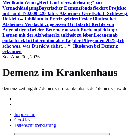
Medikation
Vom „Recht auf Verwahrlosung“ zur
Vernachlässigung
Bayerischer Demenzfonds fördert Projekte
mit rund 170.000 €
20 Jahre Alzheimer Gesellschaft Schleswig-
Holstein – Jubiläum in Preetz gefeiert
Erster Bluttest bei
Alzheimer-Verdacht zugelassen
BGH stärkt Rechte von
Angehörigen bei der Betreuerauswahl
Buchempfehlung:
Lernen mit der Alzheimerkrankheit zu leben
Lecanemab –
einfach erklärt
Internationaler Tag der Pflegenden 2025
„Ich
sehe was, was Du nicht siehst….“: Illusionen bei Demenz
erkennen
So.. Aug. 9th, 2026
Demenz im Krankenhaus
demenz-zeitung.de / demenz-im-krankenhaus.de / demenz-nrw.de
Impressum
Cookies
Datenschutzerklärung