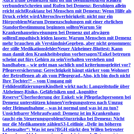
Auch frühe Demenzen sind oft mit beeinflussbaren Risiken
verbunden
Schreien und Rufen bei Demenz: Beruhigen allein
reicht nicht
Reaktanz bei Menschen mit Demenz: Wenn Hilfe als
Druck erlebt wird
Altersschwerhörigkeit: nicht nur ein
Hörproblem
Warum Demenzschulungen mit einer ehrlichen
Standortbestimmung beginnen sollten
Warum Sie
Krankenhauseinweisungen bei Demenz gut abwägen
sollten
Empathisch leiden lassen: Warum Menschen mit Demenz
mehr brauchen als Verständnis
Gegeben, aber nicht genommen:
der stille Medikationsfehler
Neuer Alzheimer-Bluttest: Kann
man damit den Krankheitsbeginn vorhersagen?
Enkel betreuen
scheint gut fürs Gehirn zu sein
Verhalten verstehen und
handhaben – wie geht man sachlich und kriteriumsgeleitet vor?
Pflegeversicherung: Gerechtigkeit hängt stärker vom Wohnort
der Betroffenen ab als vom Pflegegrad
„Also, ich bin doch nicht
Ihre Tochter!“ – vom Umgang mit
Fehlidentifizierungen
Kindheit wirkt nach: Langzeitstudie über
Alzheimer-Risiko, Gefäßrisiken und „kognitive
Reserve“
Überforderung der Enkel: wie Pflegefachpersonen bei
Demenz unterstützen können
Verlegungsstress nach Umzug
oder Heimaufnahme – was ist normal und was ist zu tun?
Unsichtbarer Mehraufwand: Demenz ist im Krankenhaus
(auch) ein Steuerungsproblem
Sturzrisiko bei Demenz: Nicht
nur die Medikamente zählen
S3-Leitlinie „Delir im höheren
Lebensalter“: Was ist neu?
BGH stärkt den Willen betreuter