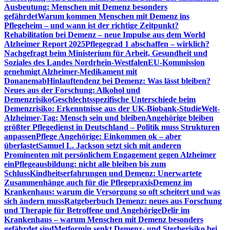
Ausbeutung: Menschen mit Demenz besonders
gefährdet
Warum kommen Menschen mit Demenz ins
Pflegeheim – und wann ist der richtige Zeitpunkt?
Rehabilitation bei Demenz – neue Impulse aus dem World
Alzheimer Report 2025
Pflegegrad 1 abschaffen – wirklich?
Nachgefragt beim Ministerium für Arbeit, Gesundheit und
Soziales des Landes Nordrhein-Westfalen
EU-Kommission
genehmigt Alzheimer-Medikament mit
Donanemab
Hinlauftendenz bei Demenz: Was lässt bleiben?
Neues aus der Forschung: Alkohol und
Demenzrisiko
Geschlechtsspezifische Unterschiede beim
Demenzrisiko: Erkenntnisse aus der UK-Biobank-Studie
Welt-
Alzheimer-Tag: Mensch sein und bleiben
Angehörige bleiben
größter Pflegedienst in Deutschland – Politik muss Strukturen
anpassen
Pflege Angehörige: Einkommen ok – aber
überlastet
Samuel L. Jackson setzt sich mit anderen
Prominenten mit persönlichem Engagement gegen Alzheimer
ein
Pflegeausbildung: nicht alle bleiben bis zum
Schluss
Kindheitserfahrungen und Demenz: Unerwartete
Zusammenhänge auch für die Pflegepraxis
Demenz im
Krankenhaus: warum die Versorgung so oft scheitert und was
sich ändern muss
Ratgeberbuch Demenz: neues aus Forschung
und Therapie für Betroffene und Angehörige
Delir im
Krankenhaus – warum Menschen mit Demenz besonders
gefährdet sind
Metformin senkt Demenz- und Sterberisiko bei