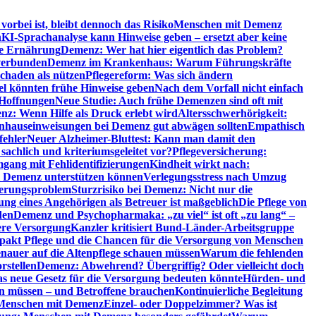
orbei ist, bleibt dennoch das Risiko
Menschen mit Demenz
n
KI-Sprachanalyse kann Hinweise geben – ersetzt aber keine
de Ernährung
Demenz: Wer hat hier eigentlich das Problem?
verbunden
Demenz im Krankenhaus: Warum Führungskräfte
chaden als nützen
Pflegereform: Was sich ändern
el könnten frühe Hinweise geben
Nach dem Vorfall nicht einfach
 Hoffnungen
Neue Studie: Auch frühe Demenzen sind oft mit
z: Wenn Hilfe als Druck erlebt wird
Altersschwerhörigkeit:
hauseinweisungen bei Demenz gut abwägen sollten
Empathisch
fehler
Neuer Alzheimer-Bluttest: Kann man damit den
achlich und kriteriumsgeleitet vor?
Pflegeversicherung:
mgang mit Fehlidentifizierungen
Kindheit wirkt nach:
i Demenz unterstützen können
Verlegungsstress nach Umzug
uerungsproblem
Sturzrisiko bei Demenz: Nicht nur die
ng eines Angehörigen als Betreuer ist maßgeblich
Die Pflege von
den
Demenz und Psychopharmaka: „zu viel“ ist oft „zu lang“ –
here Versorgung
Kanzler kritisiert Bund-Länder-Arbeitsgruppe
pakt Pflege und die Chancen für die Versorgung von Menschen
nauer auf die Altenpflege schauen müssen
Warum die fehlenden
rstellen
Demenz: Abwehrend? Übergriffig? Oder vielleicht doch
s neue Gesetz für die Versorgung bedeuten könnte
Hürden- und
en müssen – und Betroffene brauchen
Kontinuierliche Begleitung
t Menschen mit Demenz
Einzel- oder Doppelzimmer? Was ist