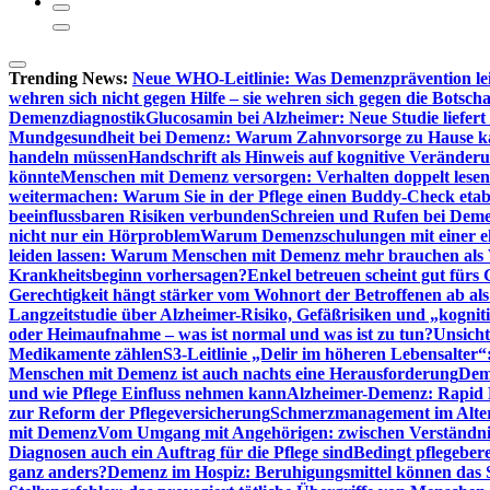
Trending News:
Neue WHO-Leitlinie: Was Demenzprävention lei
wehren sich nicht gegen Hilfe – sie wehren sich gegen die Botscha
Demenzdiagnostik
Glucosamin bei Alzheimer: Neue Studie liefer
Mundgesundheit bei Demenz: Warum Zahnvorsorge zu Hause
handeln müssen
Handschrift als Hinweis auf kognitive Veränder
könnte
Menschen mit Demenz versorgen: Verhalten doppelt lesen
weitermachen: Warum Sie in der Pflege einen Buddy-Check etabl
beeinflussbaren Risiken verbunden
Schreien und Rufen bei Demen
nicht nur ein Hörproblem
Warum Demenzschulungen mit einer eh
leiden lassen: Warum Menschen mit Demenz mehr brauchen als 
Krankheitsbeginn vorhersagen?
Enkel betreuen scheint gut fürs 
Gerechtigkeit hängt stärker vom Wohnort der Betroffenen ab al
Langzeitstudie über Alzheimer-Risiko, Gefäßrisiken und „kognit
oder Heimaufnahme – was ist normal und was ist zu tun?
Unsich
Medikamente zählen
S3-Leitlinie „Delir im höheren Lebensalter“
Menschen mit Demenz ist auch nachts eine Herausforderung
Deme
und wie Pflege Einfluss nehmen kann
Alzheimer-Demenz: Rapid Re
zur Reform der Pflegeversicherung
Schmerzmanagement im Alter n
mit Demenz
Vom Umgang mit Angehörigen: zwischen Verständni
Diagnosen auch ein Auftrag für die Pflege sind
Bedingt pflegebere
ganz anders?
Demenz im Hospiz: Beruhigungsmittel können das S