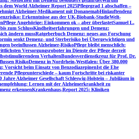
utung: Menschen mit Demenz besonders gefährdet
Warum
aus dem World Alzheimer Report 2025
Pflegegrad 1 abschaffen –
ehmigt Alzheimer-Medikament mit Donanemab
Hinlauftendenz
menzrisiko: Erkenntnisse aus der UK-Biobank-Studie
Welt-
en
Pflege Angehörige: Einkommen ok – aber überlastet
Samuel L.
 bis zum Schluss
Kindheitserfahrungen und Demenz:
sich ändern muss
Ratgeberbuch Demenz: neues aus Forschung
ormin senkt Demenz- und Sterberisiko bei Übergewichtigen und
ungen beeinflussen Alzheimer-Risiko
Pflege bleibt menschlich:
rittlichsten Versorgungsroboter im Dienste der Pflege derzeit
lbststimulierendem Verhalten
Bundesverdienstkreuz für Prof. Dr.
flussen Risiko
Demenz in Nordrhein-Westfalen: Über 380.000
: Vorsicht beim Einsatz von Benzodiazepinen
Ist die Ehe
erende Pflegeunterschiede – kaum Fortschritte bei riskanter
0 Jahre Alzheimer Gesellschaft Schleswig-Holstein – Jubiläum in
empfehlung: Lernen mit der Alzheimerkrankheit zu
Demenz erkennen
Krankenhaus-Report 2025: Kliniken