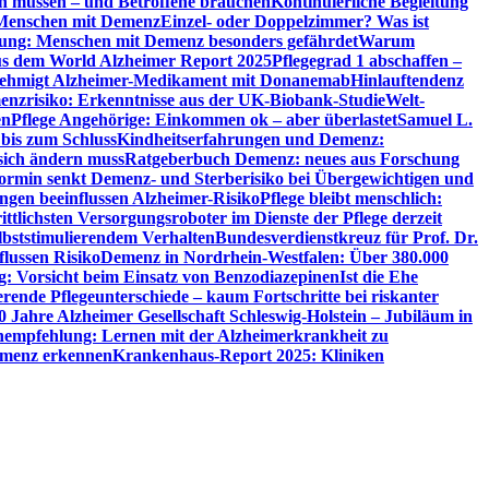
en müssen – und Betroffene brauchen
Kontinuierliche Begleitung
t Menschen mit Demenz
Einzel- oder Doppelzimmer? Was ist
utung: Menschen mit Demenz besonders gefährdet
Warum
aus dem World Alzheimer Report 2025
Pflegegrad 1 abschaffen –
ehmigt Alzheimer-Medikament mit Donanemab
Hinlauftendenz
menzrisiko: Erkenntnisse aus der UK-Biobank-Studie
Welt-
en
Pflege Angehörige: Einkommen ok – aber überlastet
Samuel L.
 bis zum Schluss
Kindheitserfahrungen und Demenz:
sich ändern muss
Ratgeberbuch Demenz: neues aus Forschung
ormin senkt Demenz- und Sterberisiko bei Übergewichtigen und
ungen beeinflussen Alzheimer-Risiko
Pflege bleibt menschlich:
rittlichsten Versorgungsroboter im Dienste der Pflege derzeit
lbststimulierendem Verhalten
Bundesverdienstkreuz für Prof. Dr.
flussen Risiko
Demenz in Nordrhein-Westfalen: Über 380.000
: Vorsicht beim Einsatz von Benzodiazepinen
Ist die Ehe
erende Pflegeunterschiede – kaum Fortschritte bei riskanter
0 Jahre Alzheimer Gesellschaft Schleswig-Holstein – Jubiläum in
empfehlung: Lernen mit der Alzheimerkrankheit zu
Demenz erkennen
Krankenhaus-Report 2025: Kliniken