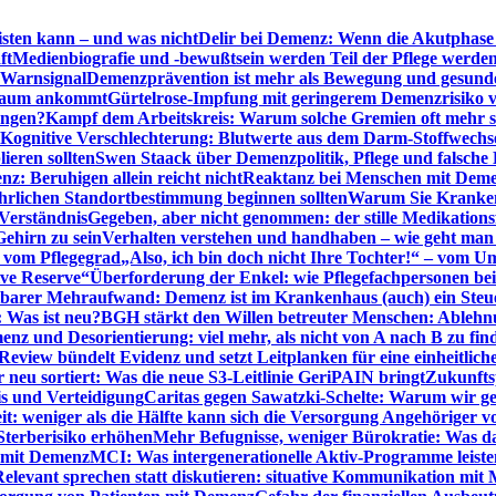
sten kann – und was nicht
Delir bei Demenz: Wenn die Akutphase v
ft
Medienbiografie und -bewußtsein werden Teil der Pflege werde
t Warnsignal
Demenzprävention ist mehr als Bewegung und gesun
 kaum ankommt
Gürtelrose-Impfung mit geringerem Demenzrisiko 
ungen?
Kampf dem Arbeitskreis: Warum solche Gremien oft mehr s
Kognitive Verschlechterung: Blutwerte aus dem Darm-Stoffwechs
ieren sollten
Swen Staack über Demenzpolitik, Pflege und falsche
z: Beruhigen allein reicht nicht
Reaktanz bei Menschen mit Demen
rlichen Standortbestimmung beginnen sollten
Warum Sie Kranken
Verständnis
Gegeben, aber nicht genommen: der stille Medikations
Gehirn zu sein
Verhalten verstehen und handhaben – wie geht man s
s vom Pflegegrad
„Also, ich bin doch nicht Ihre Tochter!“ – vom U
ive Reserve“
Überforderung der Enkel: wie Pflegefachpersonen be
tbarer Mehraufwand: Demenz ist im Krankenhaus (auch) ein Ste
: Was ist neu?
BGH stärkt den Willen betreuter Menschen: Ablehnu
nz und Desorientierung: viel mehr, als nicht von A nach B zu fin
view bündelt Evidenz und setzt Leitplanken für eine einheitlic
eu sortiert: Was die neue S3-Leitlinie GeriPAIN bringt
Zukunfts
s und Verteidigung
Caritas gegen Sawatzki-Schelte: Warum wir ge
it: weniger als die Hälfte kann sich die Versorgung Angehöriger vo
terberisiko erhöhen
Mehr Befugnisse, weniger Bürokratie: Was da
n mit Demenz
MCI: Was intergenerationelle Aktiv-Programme leist
Relevant sprechen statt diskutieren: situative Kommunikation mi