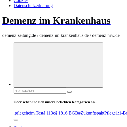
Cookies
Datenschutzerklärung
Demenz im Krankenhaus
demenz-zeitung.de / demenz-im-krankenhaus.de / demenz-nrw.de
Suchen
nach:
Oder sehen Sie sich unsere beliebten Kategorien an...
.pflegeheim
.Test
§ 113c
§ 1816 BGB
#ZukunftspaktPflege
1:1-B