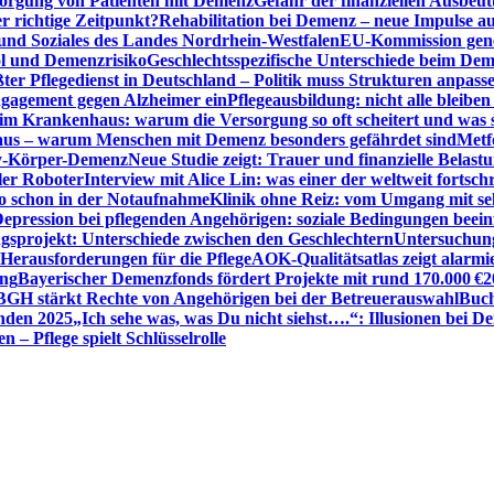
sorgung von Patienten mit Demenz
Gefahr der finanziellen Ausbe
 richtige Zeitpunkt?
Rehabilitation bei Demenz – neue Impulse 
 und Soziales des Landes Nordrhein-Westfalen
EU-Kommission gen
ol und Demenzrisiko
Geschlechtsspezifische Unterschiede beim De
ter Pflegedienst in Deutschland – Politik muss Strukturen anpass
ngagement gegen Alzheimer ein
Pflegeausbildung: nicht alle bleiben
m Krankenhaus: warum die Versorgung so oft scheitert und was 
aus – warum Menschen mit Demenz besonders gefährdet sind
Metf
ewy-Körper-Demenz
Neue Studie zeigt: Trauer und finanzielle Belast
ler Roboter
Interview mit Alice Lin: was einer der weltweit fortsch
ko schon in der Notaufnahme
Klinik ohne Reiz: vom Umgang mit se
epression bei pflegenden Angehörigen: soziale Bedingungen beein
gsprojekt: Unterschiede zwischen den Geschlechtern
Untersuchung
erausforderungen für die Pflege
AOK-Qualitätsatlas zeigt alarmi
ung
Bayerischer Demenzfonds fördert Projekte mit rund 170.000 €
2
BGH stärkt Rechte von Angehörigen bei der Betreuerauswahl
Buch
enden 2025
„Ich sehe was, was Du nicht siehst….“: Illusionen bei 
 – Pflege spielt Schlüsselrolle