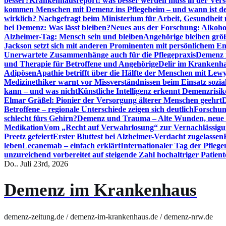
besser?
Krankenhausreport: was besser werden muss in der Ver
kommen Menschen mit Demenz ins Pflegeheim – und wann ist der
wirklich? Nachgefragt beim Ministerium für Arbeit, Gesundheit
bei Demenz: Was lässt bleiben?
Neues aus der Forschung: Alkoh
Alzheimer-Tag: Mensch sein und bleiben
Angehörige bleiben größ
Jackson setzt sich mit anderen Prominenten mit persönlichem E
Unerwartete Zusammenhänge auch für die Pflegepraxis
Demenz i
und Therapie für Betroffene und Angehörige
Delir im Krankenh
Adipösen
Apathie betrifft über die Hälfte der Menschen mit L
Medizinethiker warnt vor Missverständnissen beim Einsatz sozia
kann – und was nicht
Künstliche Intelligenz erkennt Demenzrisi
Elmar Gräßel: Pionier der Versorgung älterer Menschen geehrt
D
Betroffene – regionale Unterschiede zeigen sich deutlich
Forschun
schlecht fürs Gehirn?
Demenz und Trauma – Alte Wunden, neue H
Medikation
Vom „Recht auf Verwahrlosung“ zur Vernachlässig
Preetz gefeiert
Erster Bluttest bei Alzheimer-Verdacht zugelassen
leben
Lecanemab – einfach erklärt
Internationaler Tag der Pfleg
unzureichend vorbereitet auf steigende Zahl hochaltriger Patienten
Do.. Juli 23rd, 2026
Demenz im Krankenhaus
demenz-zeitung.de / demenz-im-krankenhaus.de / demenz-nrw.de