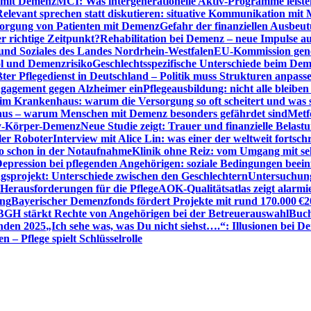
n mit Demenz
MCI: Was intergenerationelle Aktiv-Programme leist
Relevant sprechen statt diskutieren: situative Kommunikation mi
sorgung von Patienten mit Demenz
Gefahr der finanziellen Ausbe
 richtige Zeitpunkt?
Rehabilitation bei Demenz – neue Impulse 
 und Soziales des Landes Nordrhein-Westfalen
EU-Kommission gen
ol und Demenzrisiko
Geschlechtsspezifische Unterschiede beim De
ter Pflegedienst in Deutschland – Politik muss Strukturen anpass
ngagement gegen Alzheimer ein
Pflegeausbildung: nicht alle bleiben
m Krankenhaus: warum die Versorgung so oft scheitert und was 
aus – warum Menschen mit Demenz besonders gefährdet sind
Metf
ewy-Körper-Demenz
Neue Studie zeigt: Trauer und finanzielle Belast
ler Roboter
Interview mit Alice Lin: was einer der weltweit fortsch
ko schon in der Notaufnahme
Klinik ohne Reiz: vom Umgang mit se
epression bei pflegenden Angehörigen: soziale Bedingungen beein
gsprojekt: Unterschiede zwischen den Geschlechtern
Untersuchung
erausforderungen für die Pflege
AOK-Qualitätsatlas zeigt alarmi
ung
Bayerischer Demenzfonds fördert Projekte mit rund 170.000 €
2
BGH stärkt Rechte von Angehörigen bei der Betreuerauswahl
Buch
enden 2025
„Ich sehe was, was Du nicht siehst….“: Illusionen bei 
 – Pflege spielt Schlüsselrolle