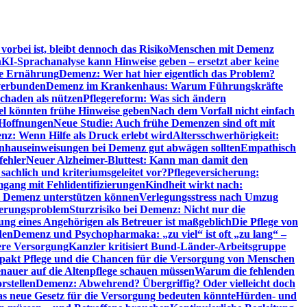
orbei ist, bleibt dennoch das Risiko
Menschen mit Demenz
n
KI-Sprachanalyse kann Hinweise geben – ersetzt aber keine
de Ernährung
Demenz: Wer hat hier eigentlich das Problem?
verbunden
Demenz im Krankenhaus: Warum Führungskräfte
chaden als nützen
Pflegereform: Was sich ändern
el könnten frühe Hinweise geben
Nach dem Vorfall nicht einfach
 Hoffnungen
Neue Studie: Auch frühe Demenzen sind oft mit
z: Wenn Hilfe als Druck erlebt wird
Altersschwerhörigkeit:
hauseinweisungen bei Demenz gut abwägen sollten
Empathisch
fehler
Neuer Alzheimer-Bluttest: Kann man damit den
achlich und kriteriumsgeleitet vor?
Pflegeversicherung:
mgang mit Fehlidentifizierungen
Kindheit wirkt nach:
i Demenz unterstützen können
Verlegungsstress nach Umzug
uerungsproblem
Sturzrisiko bei Demenz: Nicht nur die
ng eines Angehörigen als Betreuer ist maßgeblich
Die Pflege von
den
Demenz und Psychopharmaka: „zu viel“ ist oft „zu lang“ –
here Versorgung
Kanzler kritisiert Bund-Länder-Arbeitsgruppe
pakt Pflege und die Chancen für die Versorgung von Menschen
nauer auf die Altenpflege schauen müssen
Warum die fehlenden
rstellen
Demenz: Abwehrend? Übergriffig? Oder vielleicht doch
s neue Gesetz für die Versorgung bedeuten könnte
Hürden- und