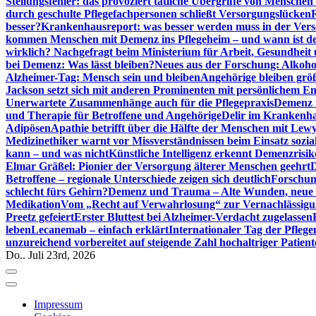
Stellungsfehler: das provoziert tätliche Übergriffe von Mensche
durch geschulte Pflegefachpersonen schließt Versorgungslücken
besser?
Krankenhausreport: was besser werden muss in der Ver
kommen Menschen mit Demenz ins Pflegeheim – und wann ist der
wirklich? Nachgefragt beim Ministerium für Arbeit, Gesundheit
bei Demenz: Was lässt bleiben?
Neues aus der Forschung: Alkoh
Alzheimer-Tag: Mensch sein und bleiben
Angehörige bleiben größ
Jackson setzt sich mit anderen Prominenten mit persönlichem E
Unerwartete Zusammenhänge auch für die Pflegepraxis
Demenz i
und Therapie für Betroffene und Angehörige
Delir im Krankenh
Adipösen
Apathie betrifft über die Hälfte der Menschen mit L
Medizinethiker warnt vor Missverständnissen beim Einsatz sozia
kann – und was nicht
Künstliche Intelligenz erkennt Demenzrisi
Elmar Gräßel: Pionier der Versorgung älterer Menschen geehrt
D
Betroffene – regionale Unterschiede zeigen sich deutlich
Forschun
schlecht fürs Gehirn?
Demenz und Trauma – Alte Wunden, neue H
Medikation
Vom „Recht auf Verwahrlosung“ zur Vernachlässig
Preetz gefeiert
Erster Bluttest bei Alzheimer-Verdacht zugelassen
leben
Lecanemab – einfach erklärt
Internationaler Tag der Pfleg
unzureichend vorbereitet auf steigende Zahl hochaltriger Patienten
Do.. Juli 23rd, 2026
Impressum