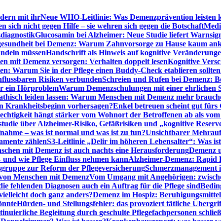
dern mit ihr
Neue WHO-Leitlinie: Was Demenzprävention leisten 
ich nicht gegen Hilfe – sie wehren sich gegen die Botschaft
Medi
diagnostik
Glucosamin bei Alzheimer: Neue Studie liefert Warnsig
esundheit bei Demenz: Warum Zahnvorsorge zu Hause kaum a
ndeln müssen
Handschrift als Hinweis auf kognitive Veränderung
n mit Demenz versorgen: Verhalten doppelt lesen
Kognitive Vers
en: Warum Sie in der Pflege einen Buddy-Check etablieren sollten
nflussbaren Risiken verbunden
Schreien und Rufen bei Demenz: Ber
ur ein Hörproblem
Warum Demenzschulungen mit einer ehrlichen S
thisch leiden lassen: Warum Menschen mit Demenz mehr brauche
en Krankheitsbeginn vorhersagen?
Enkel betreuen scheint gut fürs 
echtigkeit hängt stärker vom Wohnort der Betroffenen ab als vom
studie über Alzheimer-Risiko, Gefäßrisiken und „kognitive Reserv
ahme – was ist normal und was ist zu tun?
Unsichtbarer Mehrauf
kamente zählen
S3-Leitlinie „Delir im höheren Lebensalter“: Was is
nschen mit Demenz ist auch nachts eine Herausforderung
Demenz un
– und wie Pflege Einfluss nehmen kann
Alzheimer-Demenz: Rapid Re
sgruppe zur Reform der Pflegeversicherung
Schmerzmanagement im 
g von Menschen mit Demenz
Vom Umgang mit Angehörigen: zwische
e fehlenden Diagnosen auch ein Auftrag für die Pflege sind
Beding
elleicht doch ganz anders?
Demenz im Hospiz: Beruhigungsmittel
önnte
Hürden- und Stellungsfehler: das provoziert tätliche Überg
inuierliche Begleitung durch geschulte Pflegefachpersonen schli