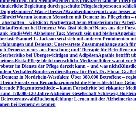
önnte
Hürden- und Stellungsfehler: das provoziert tätliche Überg
inuierliche Begleitung durch geschulte Pflegefachpersonen schli
r Doppelzimmer? Was ist besser?
Krankenhausreport: was besser w
efährdet
Warum kommen Menschen mit Demenz ins Pflegeheim – un
1 abschaffen – wirklich? Nachgefragt beim Ministerium für Arbei
Hinlauftendenz bei Demenz: Was lässt bleiben?
Neues aus der Fors
bank-Studie
Welt-Alzheimer-Tag: Mensch sein und bleiben
Angehöri
erlastet
Samuel L. Jackson setzt sich mit anderen Prominenten m
erfahrungen und Demenz: Unerwartete Zusammenhänge auch für d
ch Demenz: neues aus Forschung und Therapie für Betroffene u
Sterberisiko bei Übergewichtigen und Adipösen
Apathie betrifft 
zheimer-Risiko
Pflege bleibt menschlich: Medizinethiker warnt vor 
sroboter im Dienste der Pflege derzeit kann – und was nicht
Künstli
endem Verhalten
Bundesverdienstkreuz für Prof. Dr. Elmar Gräßel
o
Demenz in Nordrhein-Westfalen: Über 380.000 Betroffene – region
t beim Einsatz von Benzodiazepinen
Ist die Ehe schlecht fürs Gehi
ierende Pflegeunterschiede – kaum Fortschritte bei riskanter Med
 rund 170.000 €
20 Jahre Alzheimer Gesellschaft Schleswig-Holstein
r Betreuerauswahl
Buchempfehlung: Lernen mit der Alzheimerkran
usionen bei Demenz erkennen