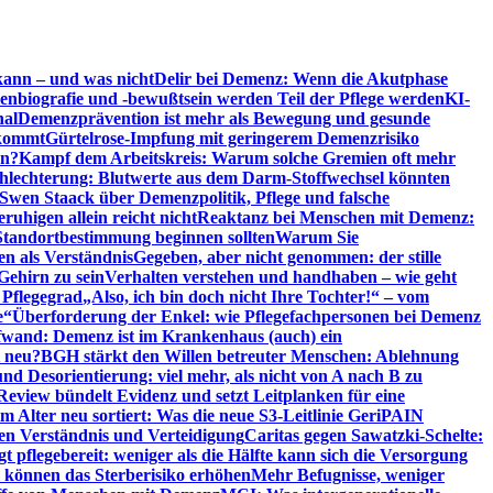
kann – und was nicht
Delir bei Demenz: Wenn die Akutphase
enbiografie und -bewußtsein werden Teil der Pflege werden
KI-
nal
Demenzprävention ist mehr als Bewegung und gesunde
nkommt
Gürtelrose-Impfung mit geringerem Demenzrisiko
en?
Kampf dem Arbeitskreis: Warum solche Gremien oft mehr
chlechterung: Blutwerte aus dem Darm-Stoffwechsel könnten
Swen Staack über Demenzpolitik, Pflege und falsche
uhigen allein reicht nicht
Reaktanz bei Menschen mit Demenz:
tandortbestimmung beginnen sollten
Warum Sie
n als Verständnis
Gegeben, aber nicht genommen: der stille
Gehirn zu sein
Verhalten verstehen und handhaben – wie geht
 Pflegegrad
„Also, ich bin doch nicht Ihre Tochter!“ – vom
e“
Überforderung der Enkel: wie Pflegefachpersonen bei Demenz
wand: Demenz ist im Krankenhaus (auch) ein
t neu?
BGH stärkt den Willen betreuter Menschen: Ablehnung
d Desorientierung: viel mehr, als nicht von A nach B zu
view bündelt Evidenz und setzt Leitplanken für eine
Alter neu sortiert: Was die neue S3-Leitlinie GeriPAIN
n Verständnis und Verteidigung
Caritas gegen Sawatzki-Schelte:
t pflegebereit: weniger als die Hälfte kann sich die Versorgung
 können das Sterberisiko erhöhen
Mehr Befugnisse, weniger