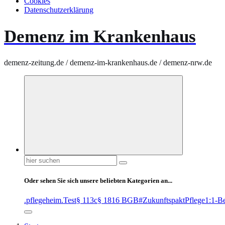
Cookies
Datenschutzerklärung
Demenz im Krankenhaus
demenz-zeitung.de / demenz-im-krankenhaus.de / demenz-nrw.de
Suchen
nach:
Oder sehen Sie sich unsere beliebten Kategorien an...
.pflegeheim
.Test
§ 113c
§ 1816 BGB
#ZukunftspaktPflege
1:1-B