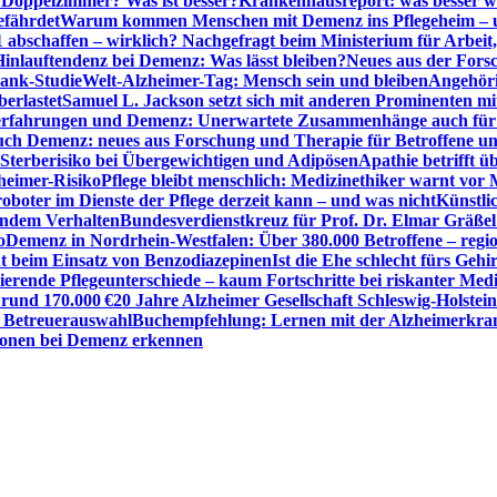
r Doppelzimmer? Was ist besser?
Krankenhausreport: was besser w
efährdet
Warum kommen Menschen mit Demenz ins Pflegeheim – un
1 abschaffen – wirklich? Nachgefragt beim Ministerium für Arbei
Hinlauftendenz bei Demenz: Was lässt bleiben?
Neues aus der Fors
bank-Studie
Welt-Alzheimer-Tag: Mensch sein und bleiben
Angehöri
erlastet
Samuel L. Jackson setzt sich mit anderen Prominenten m
erfahrungen und Demenz: Unerwartete Zusammenhänge auch für d
ch Demenz: neues aus Forschung und Therapie für Betroffene u
Sterberisiko bei Übergewichtigen und Adipösen
Apathie betrifft 
zheimer-Risiko
Pflege bleibt menschlich: Medizinethiker warnt vor 
sroboter im Dienste der Pflege derzeit kann – und was nicht
Künstli
endem Verhalten
Bundesverdienstkreuz für Prof. Dr. Elmar Gräßel
o
Demenz in Nordrhein-Westfalen: Über 380.000 Betroffene – region
t beim Einsatz von Benzodiazepinen
Ist die Ehe schlecht fürs Gehi
ierende Pflegeunterschiede – kaum Fortschritte bei riskanter Med
 rund 170.000 €
20 Jahre Alzheimer Gesellschaft Schleswig-Holstein
r Betreuerauswahl
Buchempfehlung: Lernen mit der Alzheimerkran
usionen bei Demenz erkennen