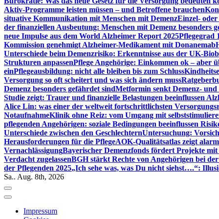
Bürokratie: Was das neue Gesetz für die Versorgung bedeuten k
Aktiv-Programme leisten müssen – und Betroffene brauchen
Kont
situative Kommunikation mit Menschen mit Demenz
Einzel- ode
der finanziellen Ausbeutung: Menschen mit Demenz besonders g
neue Impulse aus dem World Alzheimer Report 2025
Pflegegrad 
Kommission genehmigt Alzheimer-Medikament mit Donanemab
Unterschiede beim Demenzrisiko: Erkenntnisse aus der UK-Bio
Strukturen anpassen
Pflege Angehörige: Einkommen ok – aber üb
ein
Pflegeausbildung: nicht alle bleiben bis zum Schluss
Kindheits
Versorgung so oft scheitert und was sich ändern muss
Ratgeberbu
Demenz besonders gefährdet sind
Metformin senkt Demenz- und 
Studie zeigt: Trauer und finanzielle Belastungen beeinflussen Al
Alice Lin: was einer der weltweit fortschrittlichsten Versorgung
Notaufnahme
Klinik ohne Reiz: vom Umgang mit selbststimulier
pflegenden Angehörigen: soziale Bedingungen beeinflussen Risik
Unterschiede zwischen den Geschlechtern
Untersuchung: Vorsich
Herausforderungen für die Pflege
AOK-Qualitätsatlas zeigt alarm
Vernachlässigung
Bayerischer Demenzfonds fördert Projekte mit
Verdacht zugelassen
BGH stärkt Rechte von Angehörigen bei de
der Pflegenden 2025
„Ich sehe was, was Du nicht siehst….“: Ill
Sa.. Aug. 8th, 2026
Impressum