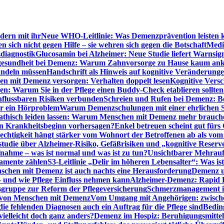
dern mit ihr
Neue WHO-Leitlinie: Was Demenzprävention leisten 
ich nicht gegen Hilfe – sie wehren sich gegen die Botschaft
Medi
diagnostik
Glucosamin bei Alzheimer: Neue Studie liefert Warnsig
esundheit bei Demenz: Warum Zahnvorsorge zu Hause kaum a
ndeln müssen
Handschrift als Hinweis auf kognitive Veränderung
n mit Demenz versorgen: Verhalten doppelt lesen
Kognitive Vers
en: Warum Sie in der Pflege einen Buddy-Check etablieren sollten
nflussbaren Risiken verbunden
Schreien und Rufen bei Demenz: Ber
ur ein Hörproblem
Warum Demenzschulungen mit einer ehrlichen S
thisch leiden lassen: Warum Menschen mit Demenz mehr brauche
en Krankheitsbeginn vorhersagen?
Enkel betreuen scheint gut fürs 
echtigkeit hängt stärker vom Wohnort der Betroffenen ab als vom
studie über Alzheimer-Risiko, Gefäßrisiken und „kognitive Reserv
ahme – was ist normal und was ist zu tun?
Unsichtbarer Mehrauf
kamente zählen
S3-Leitlinie „Delir im höheren Lebensalter“: Was is
nschen mit Demenz ist auch nachts eine Herausforderung
Demenz un
– und wie Pflege Einfluss nehmen kann
Alzheimer-Demenz: Rapid Re
sgruppe zur Reform der Pflegeversicherung
Schmerzmanagement im 
g von Menschen mit Demenz
Vom Umgang mit Angehörigen: zwische
e fehlenden Diagnosen auch ein Auftrag für die Pflege sind
Beding
elleicht doch ganz anders?
Demenz im Hospiz: Beruhigungsmittel