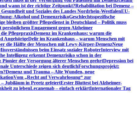
erden muss in der Versorgung von Patienten mit Demenz
Gefahr
d wann ist der richtige Zeitpunkt?
Rehabilitation bei Demenz –
t, Gesundheit und Soziales des Landes Nordrhein-Westfalen
EU-
chung: Alkohol und Demenzrisiko
Geschlechtsspezifische
ge bleiben größter Pflegedienst in Deutschland – Politik muss
it persönlichem Engagement gegen Alzheimer
ie Pflegepraxis
Demenz im Krankenhaus: warum die
nd Angehörige
Delir im Krankenhaus – warum Menschen mit
über die Hälfte der Menschen mit Lewy-Körper-Demenz
Neue
Missverständnissen beim Einsatz sozialer Roboter
Interview mit
che Intelligenz erkennt Demenzrisiko schon in der
: Pionier der Versorgung älterer Menschen geehrt
Depression bei
ale Unterschiede zeigen sich deutlich
Forschungsprojekt:
rn?
Demenz und Trauma – Alte Wunden, neue
ikation
Vom „Recht auf Verwahrlosung“ zur
 – Jubiläum in Preetz gefeiert
Erster Bluttest bei Alzheimer-
kheit zu leben
Lecanemab – einfach erklärt
Internationaler Tag