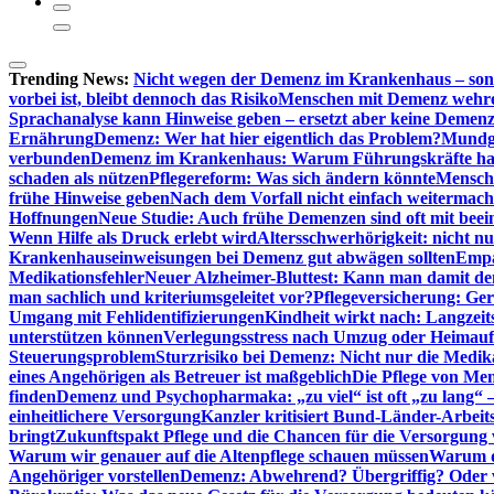
Trending News:
Nicht wegen der Demenz im Krankenhaus – son
vorbei ist, bleibt dennoch das Risiko
Menschen mit Demenz wehren s
Sprachanalyse kann Hinweise geben – ersetzt aber keine Demenz
Ernährung
Demenz: Wer hat hier eigentlich das Problem?
Mundg
verbunden
Demenz im Krankenhaus: Warum Führungskräfte ha
schaden als nützen
Pflegereform: Was sich ändern könnte
Mensche
frühe Hinweise geben
Nach dem Vorfall nicht einfach weitermach
Hoffnungen
Neue Studie: Auch frühe Demenzen sind oft mit beei
Wenn Hilfe als Druck erlebt wird
Altersschwerhörigkeit: nicht n
Krankenhauseinweisungen bei Demenz gut abwägen sollten
Empa
Medikationsfehler
Neuer Alzheimer-Bluttest: Kann man damit d
man sachlich und kriteriumsgeleitet vor?
Pflegeversicherung: Ger
Umgang mit Fehlidentifizierungen
Kindheit wirkt nach: Langzeit
unterstützen können
Verlegungsstress nach Umzug oder Heimaufn
Steuerungsproblem
Sturzrisiko bei Demenz: Nicht nur die Medi
eines Angehörigen als Betreuer ist maßgeblich
Die Pflege von Me
finden
Demenz und Psychopharmaka: „zu viel“ ist oft „zu lang“ 
einheitlichere Versorgung
Kanzler kritisiert Bund-Länder-Arbeit
bringt
Zukunftspakt Pflege und die Chancen für die Versorgun
Warum wir genauer auf die Altenpflege schauen müssen
Warum di
Angehöriger vorstellen
Demenz: Abwehrend? Übergriffig? Oder vi