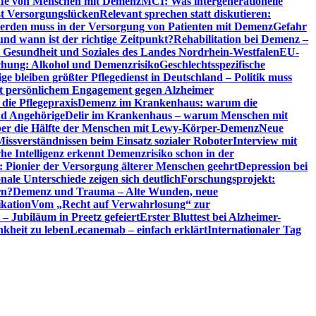
riffe von Menschen mit Demenz
MCI: Was intergenerationelle
eßt Versorgungslücken
Relevant sprechen statt diskutieren:
erden muss in der Versorgung von Patienten mit Demenz
Gefahr
d wann ist der richtige Zeitpunkt?
Rehabilitation bei Demenz –
t, Gesundheit und Soziales des Landes Nordrhein-Westfalen
EU-
chung: Alkohol und Demenzrisiko
Geschlechtsspezifische
ge bleiben größter Pflegedienst in Deutschland – Politik muss
it persönlichem Engagement gegen Alzheimer
ie Pflegepraxis
Demenz im Krankenhaus: warum die
nd Angehörige
Delir im Krankenhaus – warum Menschen mit
über die Hälfte der Menschen mit Lewy-Körper-Demenz
Neue
Missverständnissen beim Einsatz sozialer Roboter
Interview mit
che Intelligenz erkennt Demenzrisiko schon in der
: Pionier der Versorgung älterer Menschen geehrt
Depression bei
ale Unterschiede zeigen sich deutlich
Forschungsprojekt:
rn?
Demenz und Trauma – Alte Wunden, neue
ikation
Vom „Recht auf Verwahrlosung“ zur
 – Jubiläum in Preetz gefeiert
Erster Bluttest bei Alzheimer-
kheit zu leben
Lecanemab – einfach erklärt
Internationaler Tag