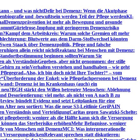
kann – und was nicht
Delir bei Demenz: Wenn die Akutphase
enbiografie und -bewußtsein werden Teil der Pflege werden
KI-
nal
Demenzprävention ist mehr als Bewegung und gesunde
nkommt
Gürtelrose-Impfung mit geringerem Demenzrisiko
en?
Kampf dem Arbeitskreis: Warum solche Gremien oft mehr
chlechterung: Blutwerte aus dem Darm-Stoffwechsel könnten
Swen Staack über Demenzpolitik, Pflege und falsche
uhigen allein reicht nicht
Reaktanz bei Menschen mit Demenz:
tandortbestimmung beginnen sollten
Warum Sie
n als Verständnis
Gegeben, aber nicht genommen: der stille
Gehirn zu sein
Verhalten verstehen und handhaben – wie geht
 Pflegegrad
„Also, ich bin doch nicht Ihre Tochter!“ – vom
e“
Überforderung der Enkel: wie Pflegefachpersonen bei Demenz
wand: Demenz ist im Krankenhaus (auch) ein
t neu?
BGH stärkt den Willen betreuter Menschen: Ablehnung
d Desorientierung: viel mehr, als nicht von A nach B zu
view bündelt Evidenz und setzt Leitplanken für eine
Alter neu sortiert: Was die neue S3-Leitlinie GeriPAIN
n Verständnis und Verteidigung
Caritas gegen Sawatzki-Schelte:
t pflegebereit: weniger als die Hälfte kann sich die Versorgung
 können das Sterberisiko erhöhen
Mehr Befugnisse, weniger
riffe von Menschen mit Demenz
MCI: Was intergenerationelle
eßt Versorgungslücken
Relevant sprechen statt diskutieren: