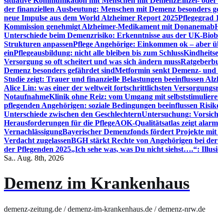
situative Kommunikation mit Menschen mit Demenz
Einzel- ode
der finanziellen Ausbeutung: Menschen mit Demenz besonders g
neue Impulse aus dem World Alzheimer Report 2025
Pflegegrad 
Kommission genehmigt Alzheimer-Medikament mit Donanemab
Unterschiede beim Demenzrisiko: Erkenntnisse aus der UK-Bio
Strukturen anpassen
Pflege Angehörige: Einkommen ok – aber üb
ein
Pflegeausbildung: nicht alle bleiben bis zum Schluss
Kindheits
Versorgung so oft scheitert und was sich ändern muss
Ratgeberbu
Demenz besonders gefährdet sind
Metformin senkt Demenz- und 
Studie zeigt: Trauer und finanzielle Belastungen beeinflussen Al
Alice Lin: was einer der weltweit fortschrittlichsten Versorgung
Notaufnahme
Klinik ohne Reiz: vom Umgang mit selbststimulier
pflegenden Angehörigen: soziale Bedingungen beeinflussen Risik
Unterschiede zwischen den Geschlechtern
Untersuchung: Vorsich
Herausforderungen für die Pflege
AOK-Qualitätsatlas zeigt alarm
Vernachlässigung
Bayerischer Demenzfonds fördert Projekte mit
Verdacht zugelassen
BGH stärkt Rechte von Angehörigen bei de
der Pflegenden 2025
„Ich sehe was, was Du nicht siehst….“: Ill
Sa.. Aug. 8th, 2026
Demenz im Krankenhaus
demenz-zeitung.de / demenz-im-krankenhaus.de / demenz-nrw.de