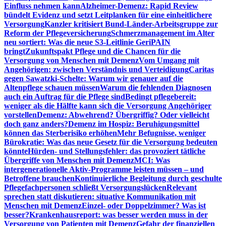
Einfluss nehmen kann
Alzheimer-Demenz: Rapid Review
bündelt Evidenz und setzt Leitplanken für eine einheitlichere
Versorgung
Kanzler kritisiert Bund-Länder-Arbeitsgruppe zur
Reform der Pflegeversicherung
Schmerzmanagement im Alter
neu sortiert: Was die neue S3-Leitlinie GeriPAIN
bringt
Zukunftspakt Pflege und die Chancen für die
Versorgung von Menschen mit Demenz
Vom Umgang mit
Angehörigen: zwischen Verständnis und Verteidigung
Caritas
gegen Sawatzki-Schelte: Warum wir genauer auf die
Altenpflege schauen müssen
Warum die fehlenden Diagnosen
auch ein Auftrag für die Pflege sind
Bedingt pflegebereit:
weniger als die Hälfte kann sich die Versorgung Angehöriger
vorstellen
Demenz: Abwehrend? Übergriffig? Oder vielleicht
doch ganz anders?
Demenz im Hospiz: Beruhigungsmittel
können das Sterberisiko erhöhen
Mehr Befugnisse, weniger
Bürokratie: Was das neue Gesetz für die Versorgung bedeuten
könnte
Hürden- und Stellungsfehler: das provoziert tätliche
Übergriffe von Menschen mit Demenz
MCI: Was
intergenerationelle Aktiv-Programme leisten müssen – und
Betroffene brauchen
Kontinuierliche Begleitung durch geschulte
Pflegefachpersonen schließt Versorgungslücken
Relevant
sprechen statt diskutieren: situative Kommunikation mit
Menschen mit Demenz
Einzel- oder Doppelzimmer? Was ist
besser?
Krankenhausreport: was besser werden muss in der
Versorgung von Patienten mit Demenz
Gefahr der finanziellen