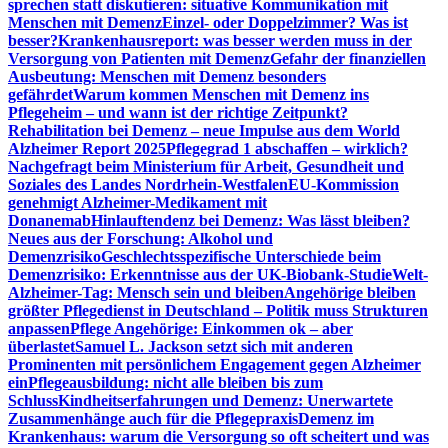
sprechen statt diskutieren: situative Kommunikation mit
Menschen mit Demenz
Einzel- oder Doppelzimmer? Was ist
besser?
Krankenhausreport: was besser werden muss in der
Versorgung von Patienten mit Demenz
Gefahr der finanziellen
Ausbeutung: Menschen mit Demenz besonders
gefährdet
Warum kommen Menschen mit Demenz ins
Pflegeheim – und wann ist der richtige Zeitpunkt?
Rehabilitation bei Demenz – neue Impulse aus dem World
Alzheimer Report 2025
Pflegegrad 1 abschaffen – wirklich?
Nachgefragt beim Ministerium für Arbeit, Gesundheit und
Soziales des Landes Nordrhein-Westfalen
EU-Kommission
genehmigt Alzheimer-Medikament mit
Donanemab
Hinlauftendenz bei Demenz: Was lässt bleiben?
Neues aus der Forschung: Alkohol und
Demenzrisiko
Geschlechtsspezifische Unterschiede beim
Demenzrisiko: Erkenntnisse aus der UK-Biobank-Studie
Welt-
Alzheimer-Tag: Mensch sein und bleiben
Angehörige bleiben
größter Pflegedienst in Deutschland – Politik muss Strukturen
anpassen
Pflege Angehörige: Einkommen ok – aber
überlastet
Samuel L. Jackson setzt sich mit anderen
Prominenten mit persönlichem Engagement gegen Alzheimer
ein
Pflegeausbildung: nicht alle bleiben bis zum
Schluss
Kindheitserfahrungen und Demenz: Unerwartete
Zusammenhänge auch für die Pflegepraxis
Demenz im
Krankenhaus: warum die Versorgung so oft scheitert und was