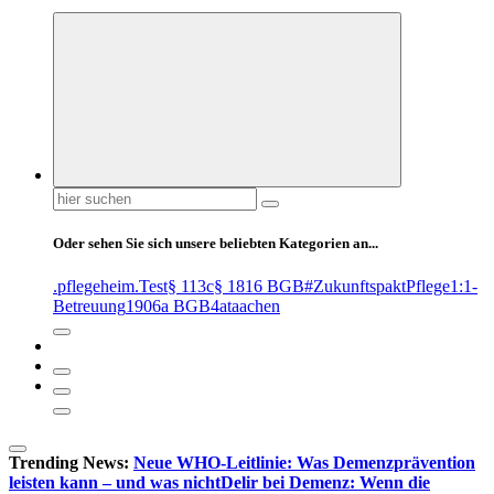
Suchen
nach:
Oder sehen Sie sich unsere beliebten Kategorien an...
.pflegeheim
.Test
§ 113c
§ 1816 BGB
#ZukunftspaktPflege
1:1-
Betreuung
1906a BGB
4at
aachen
Trending News:
Neue WHO-Leitlinie: Was Demenzprävention
leisten kann – und was nicht
Delir bei Demenz: Wenn die