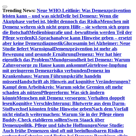
Zum
Inhalt
Trending News:
Neue WHO-Leitlinie: Was Demenzprävention
springen
leisten kann – und was nicht
Delir bei Demenz: Wenn die
Akutphase vorbei ist, bleibt dennoch das Risiko
Menschen mit
Demenz wehren sich nicht gegen Hilfe – sie wehren sich gegen
die Botschaft
Medienbiografie und -bewußtsein werden Teil der
Pflege werden
KI-Sprachanalyse kann Hinweise geben – ersetzt
aber keine Demenzdiagnostik
Glucosamin bei Alzheimer: Neue
Studie liefert Warnsignal
Demenzprävention ist mehr als
Bewegung und gesunde Ernährung
Demenz: Wer hat hier
eigentlich das Problem?
Mundgesundheit bei Demenz: Warum
Zahnvorsorge zu Hause kaum ankommt
Gürtelrose-Impfung
mit geringerem Demenzrisiko verbunden
Demenz im
Krankenhaus: Warum Führungskräfte handeln
müssen
Handschrift als Hinweis auf kognitive Veränderungen?
Kampf dem Arbeitskreis: Warum solche Gremien oft mehr
schaden als nützen
Pflegereform: Was sich ändern
könnte
Menschen mit Demenz versorgen: Verhalten doppelt
lesen
Kognitive Verschlechterung: Blutwerte aus dem Darm-
Stoffwechsel könnten frühe Hinweise geben
Nach dem Vorfall
nicht einfach weitermachen: Warum Sie in der Pflege einen
Buddy-Check etablieren sollten
Swen Staack über
Demenzpolitik, Pflege und falsche Hoffnungen
Neue Studie:
Auch frühe Demenzen sind oft mit beeinflussbaren Risiken