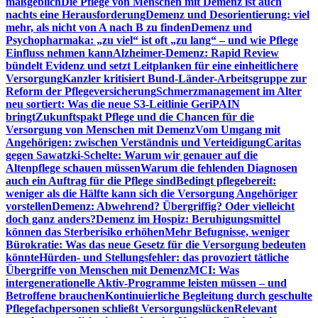
maßgeblich
Die Pflege von Menschen mit Demenz ist auch
nachts eine Herausforderung
Demenz und Desorientierung: viel
mehr, als nicht von A nach B zu finden
Demenz und
Psychopharmaka: „zu viel“ ist oft „zu lang“ – und wie Pflege
Einfluss nehmen kann
Alzheimer-Demenz: Rapid Review
bündelt Evidenz und setzt Leitplanken für eine einheitlichere
Versorgung
Kanzler kritisiert Bund-Länder-Arbeitsgruppe zur
Reform der Pflegeversicherung
Schmerzmanagement im Alter
neu sortiert: Was die neue S3-Leitlinie GeriPAIN
bringt
Zukunftspakt Pflege und die Chancen für die
Versorgung von Menschen mit Demenz
Vom Umgang mit
Angehörigen: zwischen Verständnis und Verteidigung
Caritas
gegen Sawatzki-Schelte: Warum wir genauer auf die
Altenpflege schauen müssen
Warum die fehlenden Diagnosen
auch ein Auftrag für die Pflege sind
Bedingt pflegebereit:
weniger als die Hälfte kann sich die Versorgung Angehöriger
vorstellen
Demenz: Abwehrend? Übergriffig? Oder vielleicht
doch ganz anders?
Demenz im Hospiz: Beruhigungsmittel
können das Sterberisiko erhöhen
Mehr Befugnisse, weniger
Bürokratie: Was das neue Gesetz für die Versorgung bedeuten
könnte
Hürden- und Stellungsfehler: das provoziert tätliche
Übergriffe von Menschen mit Demenz
MCI: Was
intergenerationelle Aktiv-Programme leisten müssen – und
Betroffene brauchen
Kontinuierliche Begleitung durch geschulte
Pflegefachpersonen schließt Versorgungslücken
Relevant