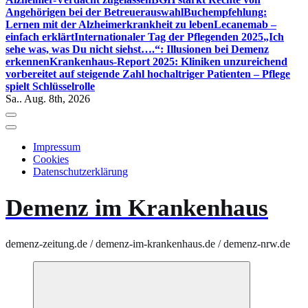
Angehörigen bei der Betreuerauswahl
Buchempfehlung:
Lernen mit der Alzheimerkrankheit zu leben
Lecanemab –
einfach erklärt
Internationaler Tag der Pflegenden 2025
„Ich
sehe was, was Du nicht siehst….“: Illusionen bei Demenz
erkennen
Krankenhaus-Report 2025: Kliniken unzureichend
vorbereitet auf steigende Zahl hochaltriger Patienten – Pflege
spielt Schlüsselrolle
Sa.. Aug. 8th, 2026
Impressum
Cookies
Datenschutzerklärung
Demenz im Krankenhaus
demenz-zeitung.de / demenz-im-krankenhaus.de / demenz-nrw.de