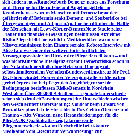
sich ändern muss
Ratgeberbuch Demenz: neues aus Forschung
und Therapie für Betroffene und Angehörige
Delir im
Krankenhaus – warum Menschen mit Demenz besonders
gefährdet sind
Metformin senkt Demenz- und Sterberisiko bei
Übergewichtigen und Adipösen
Apathie betrifft über die Hälfte
der Menschen mit Lewy-Körper-Demenz
Neue Studie zeigt:
Trauer und finanzielle Belastungen beeinflussen Alzheimer-
Risiko
Pflege bleibt menschlich: Medizinethiker warnt vor
Missverständnissen beim Einsatz sozialer Roboter
Interview mit
Alice Lin: was einer der weltweit fortschrittlichsten
Versorgungsroboter im Dienste der Pflege derzeit kann – und
was nicht
Künstliche Intelligenz erkennt Demenzrisiko schon in
der Notaufnahme
Klinik ohne Reiz: vom Umgang mit
selbststimulierendem Verhalten
Bundesverdienstkreuz für Prof.
Dr. Elmar Gräßel: Pionier der Versorgung älterer Menschen
geehrt
Depression bei pflegenden Angehörigen: soziale
Bedingungen beeinflussen Risiko
Demenz in Nordrhein-
Westfalen: Über 380.000 Betroffene – regionale Unterschiede
zeigen sich deutlich
Forschungsprojekt: Unterschiede zwischen
den Geschlechtern
Untersuchung: Vorsicht beim Einsatz von
Benzodiazepinen
Ist die Ehe schlecht fürs Gehirn?
Demenz und
Trauma – Alte Wunden, neue Herausforderungen für die
Pflege
AOK-Qualitätsatlas zeigt alarmierende
Pflegeunterschiede – kaum Fortschritte bei riskanter
Medikation
Vom „Recht auf Verwahrlosung“ zur