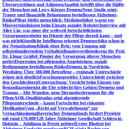
Übergewichtigen und Adipösen
Apathie betrifft über die Hälfte
der Menschen mit Lewy-Körper-Demenz
Neue Studie zeigt:
Trauer und finanzielle Belastungen beeinflussen Alzheimer-
Risiko
Pflege bleibt menschlich: Medizinethiker warnt vor
Missverständnissen beim Einsatz sozialer Roboter
Interview mit
Alice Lin: was einer der weltweit fortschrittlichsten
Versorgungsroboter im Dienste der Pflege derzeit kann – und
was nicht
Künstliche Intelligenz erkennt Demenzrisiko schon in
der Notaufnahme
Klinik ohne Reiz: vom Umgang mit
selbststimulierendem Verhalten
Bundesverdienstkreuz für Prof.
Dr. Elmar Gräßel: Pionier der Versorgung älterer Menschen
geehrt
Depression bei pflegenden Angehörigen: soziale
Bedingungen beeinflussen Risiko
Demenz in Nordrhein-
Westfalen: Über 380.000 Betroffene – regionale Unterschiede
zeigen sich deutlich
Forschungsprojekt: Unterschiede zwischen
den Geschlechtern
Untersuchung: Vorsicht beim Einsatz von
Benzodiazepinen
Ist die Ehe schlecht fürs Gehirn?
Demenz und
Trauma – Alte Wunden, neue Herausforderungen für die
Pflege
AOK-Qualitätsatlas zeigt alarmierende
Pflegeunterschiede – kaum Fortschritte bei riskanter
Medikation
Vom „Recht auf Verwahrlosung“ zur
Vernachlässigung
Bayerischer Demenzfonds fördert Projekte
mit rund 170.000 €
20 Jahre Alzheimer Gesellschaft Schleswig-
Holstein – Jubiläum in Preetz gefeiert
Erster Bluttest bei
Alzheimer-Verdacht zugelassen
BGH stärkt Rechte von