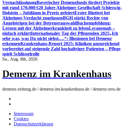
Vernachlässigung
Bayerischer Demenzfonds fördert Projekte
mit rund 170.000 €
20 Jahre Alzheimer Gesellschaft Schleswig-
Holstein – Jubiläum in Preetz gefeiert
Erster Bluttest bei
Alzheimer-Verdacht zugelassen
BGH stärkt Rechte von
Angehörigen bei der Betreuerauswahl
Buchempfehlung:
Lernen mit der Alzheimerkrankheit zu leben
Lecanemab –
einfach erklärt
Internationaler Tag der Pflegenden 2025
„Ich
sehe was, was Du nicht siehst….“: Illusionen bei Demenz
erkennen
Krankenhaus-Report 2025: Kliniken unzureichend
vorbereitet auf steigende Zahl hochaltriger Patienten – Pflege
spielt Schlüsselrolle
Sa.. Aug. 8th, 2026
Demenz im Krankenhaus
demenz-zeitung.de / demenz-im-krankenhaus.de / demenz-nrw.de
Impressum
Cookies
Datenschutzerklärung