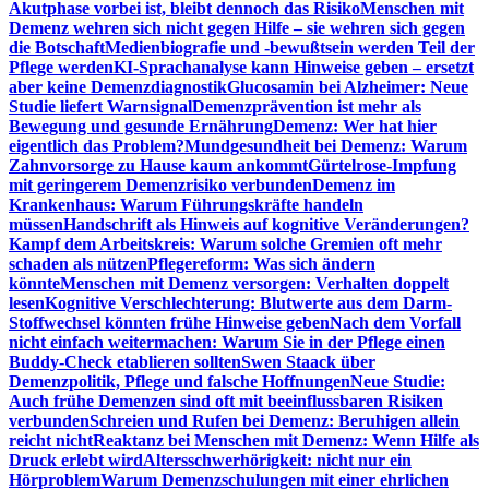
Akutphase vorbei ist, bleibt dennoch das Risiko
Menschen mit
Demenz wehren sich nicht gegen Hilfe – sie wehren sich gegen
die Botschaft
Medienbiografie und -bewußtsein werden Teil der
Pflege werden
KI-Sprachanalyse kann Hinweise geben – ersetzt
aber keine Demenzdiagnostik
Glucosamin bei Alzheimer: Neue
Studie liefert Warnsignal
Demenzprävention ist mehr als
Bewegung und gesunde Ernährung
Demenz: Wer hat hier
eigentlich das Problem?
Mundgesundheit bei Demenz: Warum
Zahnvorsorge zu Hause kaum ankommt
Gürtelrose-Impfung
mit geringerem Demenzrisiko verbunden
Demenz im
Krankenhaus: Warum Führungskräfte handeln
müssen
Handschrift als Hinweis auf kognitive Veränderungen?
Kampf dem Arbeitskreis: Warum solche Gremien oft mehr
schaden als nützen
Pflegereform: Was sich ändern
könnte
Menschen mit Demenz versorgen: Verhalten doppelt
lesen
Kognitive Verschlechterung: Blutwerte aus dem Darm-
Stoffwechsel könnten frühe Hinweise geben
Nach dem Vorfall
nicht einfach weitermachen: Warum Sie in der Pflege einen
Buddy-Check etablieren sollten
Swen Staack über
Demenzpolitik, Pflege und falsche Hoffnungen
Neue Studie:
Auch frühe Demenzen sind oft mit beeinflussbaren Risiken
verbunden
Schreien und Rufen bei Demenz: Beruhigen allein
reicht nicht
Reaktanz bei Menschen mit Demenz: Wenn Hilfe als
Druck erlebt wird
Altersschwerhörigkeit: nicht nur ein
Hörproblem
Warum Demenzschulungen mit einer ehrlichen