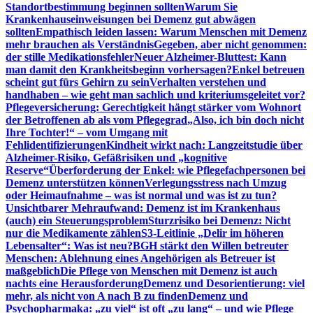
Standortbestimmung beginnen sollten
Warum Sie
Krankenhauseinweisungen bei Demenz gut abwägen
sollten
Empathisch leiden lassen: Warum Menschen mit Demenz
mehr brauchen als Verständnis
Gegeben, aber nicht genommen:
der stille Medikationsfehler
Neuer Alzheimer-Bluttest: Kann
man damit den Krankheitsbeginn vorhersagen?
Enkel betreuen
scheint gut fürs Gehirn zu sein
Verhalten verstehen und
handhaben – wie geht man sachlich und kriteriumsgeleitet vor?
Pflegeversicherung: Gerechtigkeit hängt stärker vom Wohnort
der Betroffenen ab als vom Pflegegrad
„Also, ich bin doch nicht
Ihre Tochter!“ – vom Umgang mit
Fehlidentifizierungen
Kindheit wirkt nach: Langzeitstudie über
Alzheimer-Risiko, Gefäßrisiken und „kognitive
Reserve“
Überforderung der Enkel: wie Pflegefachpersonen bei
Demenz unterstützen können
Verlegungsstress nach Umzug
oder Heimaufnahme – was ist normal und was ist zu tun?
Unsichtbarer Mehraufwand: Demenz ist im Krankenhaus
(auch) ein Steuerungsproblem
Sturzrisiko bei Demenz: Nicht
nur die Medikamente zählen
S3-Leitlinie „Delir im höheren
Lebensalter“: Was ist neu?
BGH stärkt den Willen betreuter
Menschen: Ablehnung eines Angehörigen als Betreuer ist
maßgeblich
Die Pflege von Menschen mit Demenz ist auch
nachts eine Herausforderung
Demenz und Desorientierung: viel
mehr, als nicht von A nach B zu finden
Demenz und
Psychopharmaka: „zu viel“ ist oft „zu lang“ – und wie Pflege