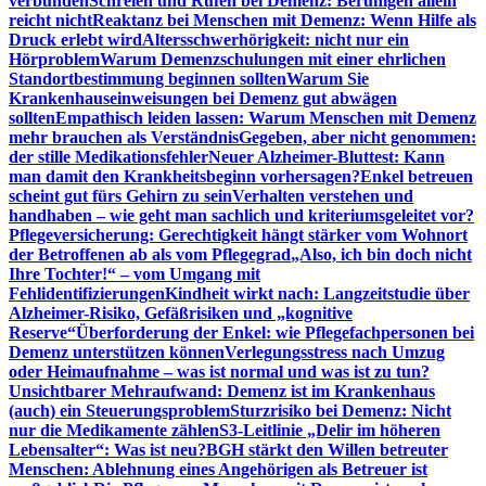
verbunden
Schreien und Rufen bei Demenz: Beruhigen allein
reicht nicht
Reaktanz bei Menschen mit Demenz: Wenn Hilfe als
Druck erlebt wird
Altersschwerhörigkeit: nicht nur ein
Hörproblem
Warum Demenzschulungen mit einer ehrlichen
Standortbestimmung beginnen sollten
Warum Sie
Krankenhauseinweisungen bei Demenz gut abwägen
sollten
Empathisch leiden lassen: Warum Menschen mit Demenz
mehr brauchen als Verständnis
Gegeben, aber nicht genommen:
der stille Medikationsfehler
Neuer Alzheimer-Bluttest: Kann
man damit den Krankheitsbeginn vorhersagen?
Enkel betreuen
scheint gut fürs Gehirn zu sein
Verhalten verstehen und
handhaben – wie geht man sachlich und kriteriumsgeleitet vor?
Pflegeversicherung: Gerechtigkeit hängt stärker vom Wohnort
der Betroffenen ab als vom Pflegegrad
„Also, ich bin doch nicht
Ihre Tochter!“ – vom Umgang mit
Fehlidentifizierungen
Kindheit wirkt nach: Langzeitstudie über
Alzheimer-Risiko, Gefäßrisiken und „kognitive
Reserve“
Überforderung der Enkel: wie Pflegefachpersonen bei
Demenz unterstützen können
Verlegungsstress nach Umzug
oder Heimaufnahme – was ist normal und was ist zu tun?
Unsichtbarer Mehraufwand: Demenz ist im Krankenhaus
(auch) ein Steuerungsproblem
Sturzrisiko bei Demenz: Nicht
nur die Medikamente zählen
S3-Leitlinie „Delir im höheren
Lebensalter“: Was ist neu?
BGH stärkt den Willen betreuter
Menschen: Ablehnung eines Angehörigen als Betreuer ist