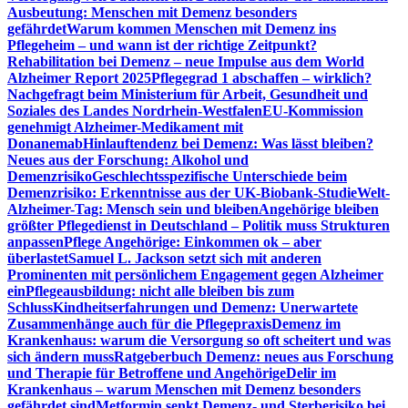
Ausbeutung: Menschen mit Demenz besonders
gefährdet
Warum kommen Menschen mit Demenz ins
Pflegeheim – und wann ist der richtige Zeitpunkt?
Rehabilitation bei Demenz – neue Impulse aus dem World
Alzheimer Report 2025
Pflegegrad 1 abschaffen – wirklich?
Nachgefragt beim Ministerium für Arbeit, Gesundheit und
Soziales des Landes Nordrhein-Westfalen
EU-Kommission
genehmigt Alzheimer-Medikament mit
Donanemab
Hinlauftendenz bei Demenz: Was lässt bleiben?
Neues aus der Forschung: Alkohol und
Demenzrisiko
Geschlechtsspezifische Unterschiede beim
Demenzrisiko: Erkenntnisse aus der UK-Biobank-Studie
Welt-
Alzheimer-Tag: Mensch sein und bleiben
Angehörige bleiben
größter Pflegedienst in Deutschland – Politik muss Strukturen
anpassen
Pflege Angehörige: Einkommen ok – aber
überlastet
Samuel L. Jackson setzt sich mit anderen
Prominenten mit persönlichem Engagement gegen Alzheimer
ein
Pflegeausbildung: nicht alle bleiben bis zum
Schluss
Kindheitserfahrungen und Demenz: Unerwartete
Zusammenhänge auch für die Pflegepraxis
Demenz im
Krankenhaus: warum die Versorgung so oft scheitert und was
sich ändern muss
Ratgeberbuch Demenz: neues aus Forschung
und Therapie für Betroffene und Angehörige
Delir im
Krankenhaus – warum Menschen mit Demenz besonders
gefährdet sind
Metformin senkt Demenz- und Sterberisiko bei